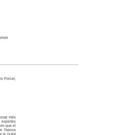
Ramon
ro Porcel,
passat més
s expertes
 en que el
de l'època
 la ciutat