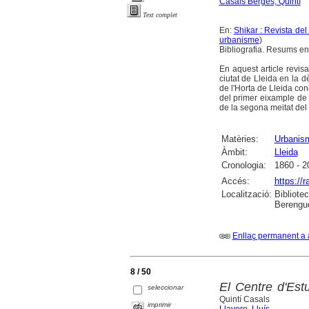
Casals Bergés, Quintí
Text complet
En:
Shikar : Revista de
urbanisme
)
Bibliografia. Resums en 
En aquest article revisa
ciutat de Lleida en la 
de l'Horta de Lleida co
del primer eixample de 
de la segona meitat del 
Matèries:
Urbanis
Àmbit:
Lleida
Cronologia:
1860 - 2
Accés:
https://
Localització:
Bibliote
Berengue
Enllaç permanent a 
8 / 50
El Centre d'Est
seleccionar
Quintí Casals
imprimir
Llavero, Lluís