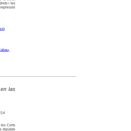
rets i les
repressió
sió
abau,
 en las
-214
 les Corts
s diputats