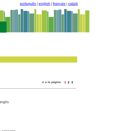
português
|
english
|
français
|
català
ir a la página
Bergés