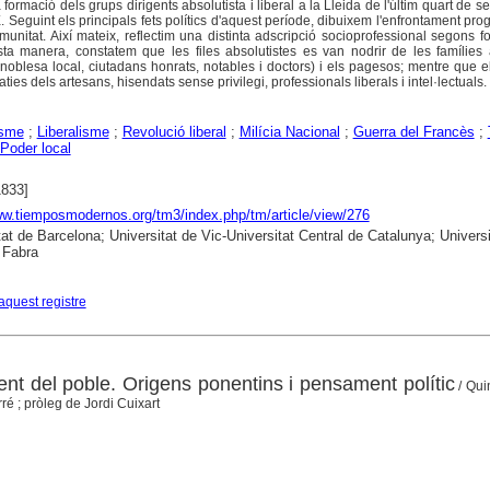
formació dels grups dirigents absolutista i liberal a la Lleida de l'últim quart de seg
. Seguint els principals fets polítics d'aquest període, dibuixem l'enfrontament pro
munitat. Així mateix, reflectim una distinta adscripció socioprofessional segons f
questa manera, constatem que les files absolutistes es van nodrir de les famíli
a noblesa local, ciutadans honrats, notables i doctors) i els pagesos; mentre que el
ies dels artesans, hisendats sense privilegi, professionals liberals i intel·lectuals.
isme
;
Liberalisme
;
Revolució liberal
;
Milícia Nacional
;
Guerra del Francès
;
Poder local
1833]
ww.tiemposmodernos.org/tm3/index.php/tm/article/view/276
tat de Barcelona; Universitat de Vic-Universitat Central de Catalunya; Universi
Fabra
aquest registre
ent del poble. Origens ponentins i pensament polític
/ Qui
é ; pròleg de Jordi Cuixart