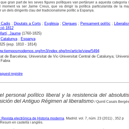
l que gran part de les seves figures polítiques van pertànyer a aquesta categoria 
el moment va ser Jaime Creus, que va dirigir la política particularista de la ma
r un dels dirigents clau del tradicionalisme polític a Espanya.
 Cadis
;
Diputats a Corts
;
Església
;
Clergues
;
Pensament polític
;
Liberali
ció 1812
Martí, Jaume
(1760-1825)
;
Catalunya
;
Espanya
825 (esp. 1810 - 1814)
ww.tiemposmodernos.org/tm3/index.php/tm/article/view/5494
tat de Barcelona; Universitat de Vic-Universitat Central de Catalunya; Universi
Fabra
aquest registre
 personal político liberal y la resistencia del absolut
nsición del Antiguo Régimen al liberalismo
/ Quintí Casals Bergé
Revista electrónica de Historia moderna
. Madrid. vol. 7, núm. 23 (2011) , 352 p
Resum en castellà i anglès.