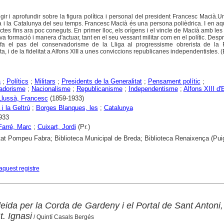
gir i aprofundir sobre la figura política i personal del president Francesc Macià.
i la Catalunya del seu temps. Francesc Macià és una persona polièdrica. I en aqu
es fins ara poc coneguts. En primer lloc, els orígens i el vincle de Macià amb les
va formació i manera d'actuar, tant en el seu vessant militar com en el polític. Despr
 fa el pas del conservadorisme de la Lliga al progressisme obrerista de la 
, i de la fidelitat a Alfons XIII a unes conviccions republicanes independentistes. (E
a
;
Polítics
;
Militars
;
Presidents de la Generalitat
;
Pensament polític
;
adorisme
;
Nacionalisme
;
Republicanisme
;
Independentisme
;
Alfons XIII d
Llussà, Francesc
(1859-1933)
i la Geltrú
;
Borges Blanques, les
;
Catalunya
933
Farré, Marc
;
Cuixart, Jordi
(Pr.)
tat Pompeu Fabra; Biblioteca Municipal de Breda; Biblioteca Renaixença (Pui
aquest registre
eida per la Corda de Gardeny i el Portal de Sant Antoni,
St. Ignasi
/ Quintí Casals Bergés