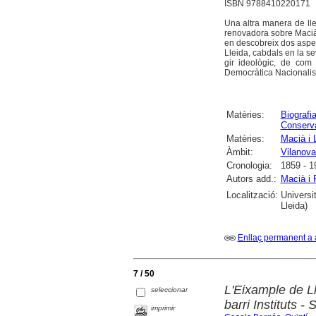
ISBN 9788410220171
Una altra manera de lle
renovadora sobre Macià 
en descobreix dos aspect
Lleida, cabdals en la se
gir ideològic, de com
Democràtica Nacionalista
Matèries:
Biografi
Conserv
Matèries:
Macià i 
Àmbit:
Vilanova 
Cronologia:
1859 - 1
Autors add.:
Macià i 
Localització:
Universi
Lleida)
Enllaç permanent a 
7 / 50
L'Eixample de Ll
seleccionar
barri Instituts - 
imprimir