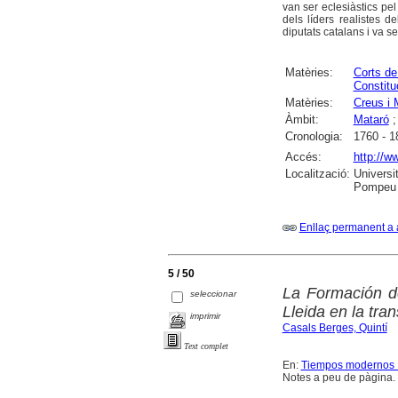
van ser eclesiàstics pe
dels líders realistes d
diputats catalans i va se
Matèries:
Corts de
Constitu
Matèries:
Creus i 
Àmbit:
Mataró
Cronologia:
1760 - 1
Accés:
http://w
Localització:
Universi
Pompeu 
Enllaç permanent a 
5 / 50
La Formación del
seleccionar
Lleida en la tra
imprimir
Casals Berges, Quintí
Text complet
En:
Tiempos modernos : 
Notes a peu de pàgina. 