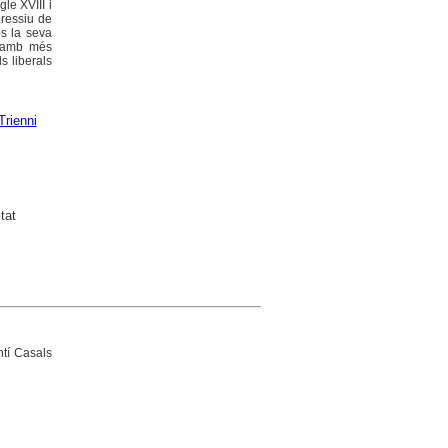
le XVIII i
gressiu de
os la seva
es amb més
s liberals
Trienni
tat
ntí Casals