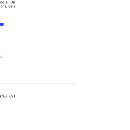
social. Un
joria dels
sme
;
tat
ismo en
s