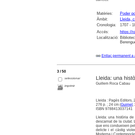
Matèries:
Poder po
Àmbit:
Lleida, 
Cronologia:
1707 - 1
Accés:
https://
Localització:
Bibliote
Berengue
Enllaç permanent a 
3 / 50
Lleida: una histò
seleccionar
Guillem Roca Cabau
imprimir
Lleida : Pagès Editors,
276 p. ; 24 cm (
Guimet
,
ISBN 9788413037141
Lleida: una història de
descarnat de la ciutat.
que ens condueixen pels 
delicte i el càstig vio
Moderna i Contemporània,