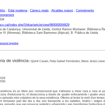
lític
;
Edat moderna
;
Càrrecs reials
;
Alcaldes majors
;
Corregiments
corregiment
834
raco.cat/index.php/Shikar/article/view/980000004829
ca de Catalunya; Universitat de Lleida; Institut Ramon Muntaner; Biblioteca 
r IV (Almenar); Biblioteca Sant Bartomeu (Alpicat); B. Pública de Lleida
aquest registre
ria de violència
/ Quintí Casals, Felip Gallart Fernàndez, Maria Jesús Llave
 2026
 259)
 violència és un llibre poc convencional que s'atreveix a mirar cara a cara el 
 Lluny d'edulcorar-lo, el dissecciona a través de quatre enfocaments i quatre veu
episodis més colpidors de la seva existència. Ofereix al lector la visió d'un temps
lent formaven part del dia a dia; ens transporta a les batalles, motins i setges 
 episodis que van provocar autèntics urbanicidis i van transformar l'estructura de