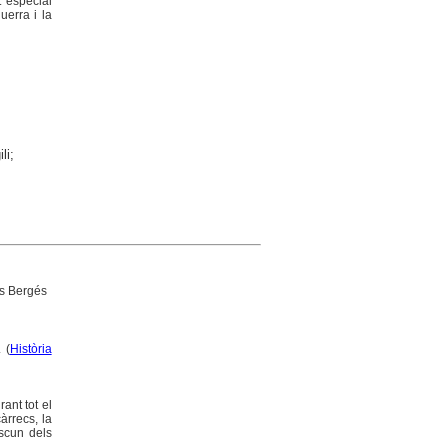
t especial
uerra i la
li;
ls Bergés
 (
Història
ant tot el
àrrecs, la
ascun dels