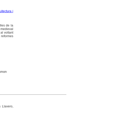
itectura i
lles de la
a medieval
al voltant
s reformes
Ramon
s Llavero,