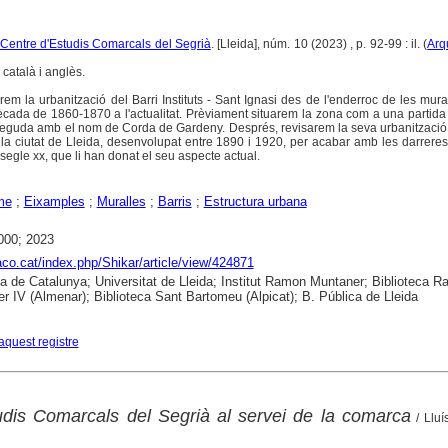
l Centre d'Estudis Comarcals del Segrià
. [Lleida], núm. 10 (2023) , p. 92-99 : il. (
Arqu
català i anglès.
rem la urbanització del Barri Instituts - Sant Ignasi des de l'enderroc de les mura
dècada de 1860-1870 a l'actualitat. Prèviament situarem la zona com a una partid
neguda amb el nom de Corda de Gardeny. Després, revisarem la seva urbanització 
la ciutat de Lleida, desenvolupat entre 1890 i 1920, per acabar amb les darrere
segle xx, que li han donat el seu aspecte actual.
me
;
Eixamples
;
Muralles
;
Barris
;
Estructura urbana
000; 2023
raco.cat/index.php/Shikar/article/view/424871
ca de Catalunya; Universitat de Lleida; Institut Ramon Muntaner; Biblioteca 
r IV (Almenar); Biblioteca Sant Bartomeu (Alpicat); B. Pública de Lleida
aquest registre
udis Comarcals del Segrià al servei de la comarca
/ Lluí