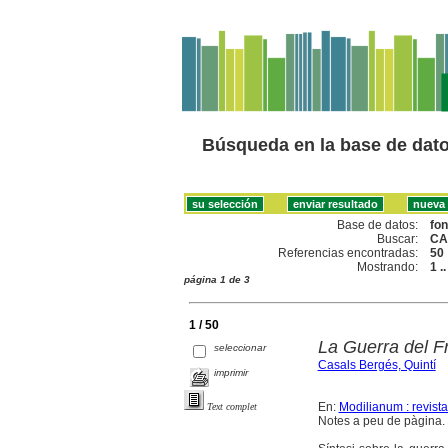
Búsqueda en la base de dat
Base de datos:
fo
Buscar:
CA
Referencias encontradas:
50
Mostrando:
1 .
página 1 de 3
1 / 50
La Guerra del F
seleccionar
Casals Bergés, Quintí
imprimir
En:
Modilianum : revist
Text complet
Notes a peu de pàgina. B