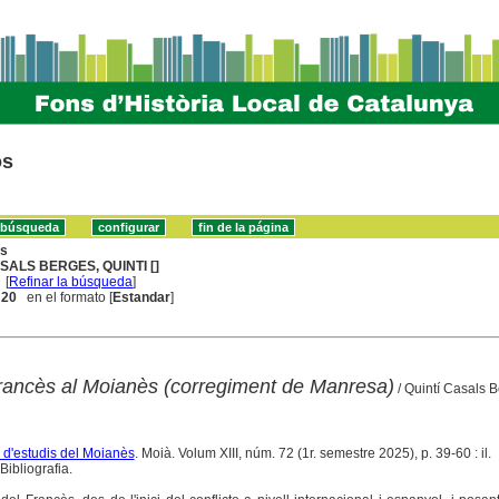
os
ns
SALS BERGES, QUINTI []
[
Refinar la búsqueda
]
. 20
en el formato [
Estandar
]
rancès al Moianès (corregiment de Manresa)
/ Quintí Casals 
a d'estudis del Moianès
. Moià. Volum XIII, núm. 72 (1r. semestre 2025), p. 39-60 : il.
ibliografia.