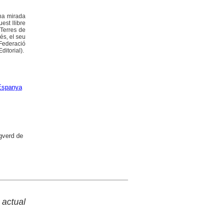
Una mirada
est llibre
 Terres de
és, el seu
Federació
ditorial).
'Espanya
gverd de
 actual