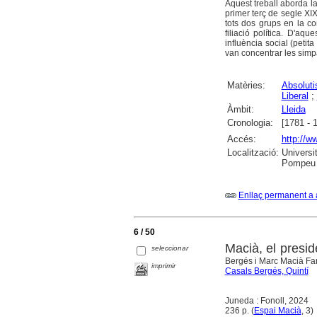
Aquest treball aborda la 
primer terç de segle XIX
tots dos grups en la co
filiació política. D'a
influència social (petit
van concentrar les simpat
Matèries:
Absolut
Liberal
;
Àmbit:
Lleida
Cronologia:
[1781 - 
Accés:
http://w
Localització:
Universi
Pompeu 
Enllaç permanent a 
6 / 50
Macià, el presid
seleccionar
Bergés i Marc Macià Farr
imprimir
Casals Bergés, Quintí
Juneda : Fonoll, 2024
236 p. (
Espai Macià
, 3)