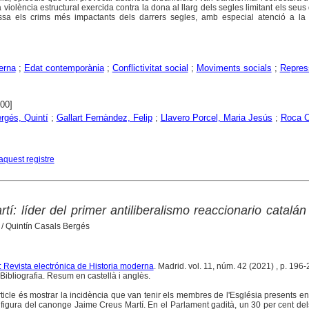
violència estructural exercida contra la dona al llarg dels segles limitant els seus d
passa els crims més impactants dels darrers segles, amb especial atenció a la 
erna
;
Edat contemporània
;
Conflictivitat social
;
Moviments socials
;
Repres
000]
rgés, Quintí
;
Gallart Fernàndez, Felip
;
Llavero Porcel, Maria Jesús
;
Roca C
aquest registre
í: líder del primer antiliberalismo reaccionario catalán
/ Quintín Casals Bergés
Revista electrónica de Historia moderna
. Madrid. vol. 11, núm. 42 (2021) , p. 196
Bibliografia. Resum en castellà i anglès.
rticle és mostrar la incidència que van tenir els membres de l'Església presents en
 figura del canonge Jaime Creus Martí. En el Parlament gadità, un 30 per cent del