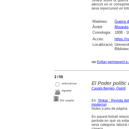
Síntesi sobre la guerra 
atenció en el corregime
seva repercussió en tots 
Matèries:
Guerra d
Àmbit:
Moianès
Cronologia:
1808 - 1
Accés:
https://
Localització:
Universi
Bibliote
Enllaç permanent a 
2 / 50
El Poder polític
seleccionar
Casals Bergés, Quintí
imprimir
En:
Shikar : Revista de
Text complet
moderna
)
Notes a peu de pàgina. B
En aquest treball relaci
període en què va estar
seva categoria laboral i
càrrecs.