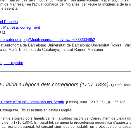
del Francès, des de l'inici del conflicte a nivell internacional i espanyol, i posan
nt de Manresa i en l'actual comarca del Moianès, per veure la incidència de la g
els sentits.
el Francès
;
Manresa, corregiment
814
raco.cat/index.php/Modilianum/article/view/980000004852
tat Autònoma de Barcelona; Universitat de Barcelona; Universitat Rovira i Virgi
ca de Moià; Biblioteca de Catalunya; Institut Ramon Muntaner
aquest registre
 a Lleida a l'època dels corregidors (1707-1834)
/ Quintí Casa
l Centre d'Estudis Comarcals del Segrià
. [Lleida], núm. 12 (2025) , p. 177-186 : il.
ibliografia. Títols i resums en català i anglès.
onem els corregidors, tinents del rei i alcaldes majors del Corregiment de Lleida dur
 vigent (1716-1834). En paral·lel, cerquem la procedència geogràfica d'aquests c
 carrera professional, tot cercant similituds per establir un prototipus per a cad