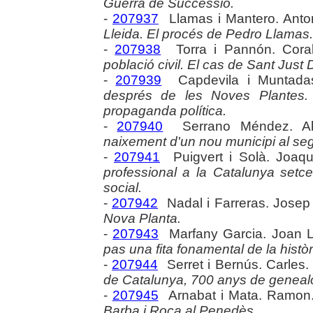
Guerra de Successió.
-
207937
Llamas i Mantero. Anto
Lleida. El procés de Pedro Llamas
-
207938
Torra i Pannón. Cora
població civil. El cas de Sant Just
-
207939
Capdevila i Muntadas
després de les Noves Plantes. 
propaganda política.
-
207940
Serrano Méndez. Al
naixement d'un nou municipi al segl
-
207941
Puigvert i Solà. Joaq
professional a la Catalunya setce
social.
-
207942
Nadal i Farreras. Jose
Nova Planta.
-
207943
Marfany Garcia. Joan L
pas una fita fonamental de la històri
-
207944
Serret i Bernús. Carles
de Catalunya, 700 anys de genealog
-
207945
Arnabat i Mata. Ramon
Barba i Roca al Penedès.