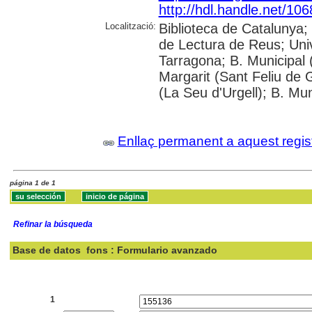
http://hdl.handle.net/10
Localització:
Biblioteca de Catalunya;
de Lectura de Reus; Unive
Tarragona; B. Municipal 
Margarit (Sant Feliu de 
(La Seu d'Urgell); B. Mun
Enllaç permanent a aquest regis
página 1 de 1
Refinar la búsqueda
Base de datos
fons : Formulario avanzado
Buscar:
1