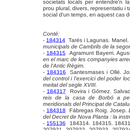
societats locals per entendre'n l
prou plural, divers, representatiu i
social d'un temps, en aquest cas de
Conté:
-
184314
Tarés i Lagunas. Manel.
municipals de Cambrils de la segon
-
184315
Agramunt Bayerri. Agus
en el marc de les companyies arren
de l'Antic Règim.
-
184316
Santesmases i Ollé. J
del control i l'exercici del poder l
meitat del segle XVIII.
-
184317
Rovira i Gómez. Salvad
reis de la casa de Borbó a pe
meridionals del Principat de Catal
-
184318
Fàbregas Roig. Josep.
del Decret de Nova Planta : la inst
-
155136
184314. 184315. 184316
207921. 207922. 207923. 207924