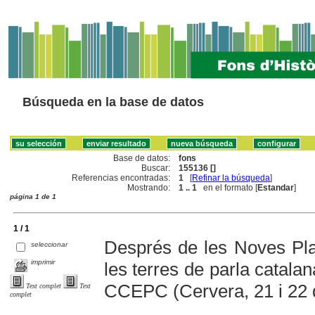
Búsqueda en la base de datos
Base de datos:
fons
Buscar:
155136 []
Referencias encontradas:
1
[
Refinar la búsqueda
]
Mostrando:
1 .. 1
en el formato [
Estandar
]
página 1 de 1
1 / 1
Després de les Noves Plan
seleccionar
imprimir
les terres de parla catala
CCEPC (Cervera, 21 i 22 
Text complet
Text
complet