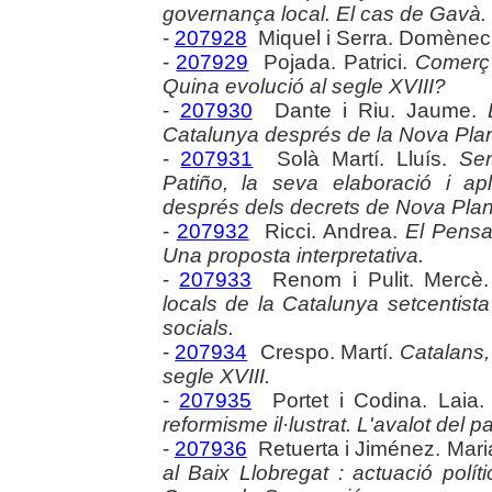
governança local. El cas de Gavà.
-
207928
Miquel i Serra. Domènec
-
207929
Pojada. Patrici.
Comerç 
Quina evolució al segle XVIII?
-
207930
Dante i Riu. Jaume.
Catalunya després de la Nova Plan
-
207931
Solà Martí. Lluís.
Sen
Patiño, la seva elaboració i ap
després dels decrets de Nova Plan
-
207932
Ricci. Andrea.
El Pensa
Una proposta interpretativa.
-
207933
Renom i Pulit. Mercè
locals de la Catalunya setcentista
socials.
-
207934
Crespo. Martí.
Catalans,
segle XVIII.
-
207935
Portet i Codina. Laia
reformisme il·lustrat. L'avalot del 
-
207936
Retuerta i Jiménez. Mari
al Baix Llobregat : actuació polít