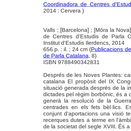
Coordinadora de Centres d'Estud
2014 : Cervera )
Valls ; [Barcelona] ; [Móra la Nova
de Centres d'Estudis de Parla C
Institut d'Estudis Ilerdencs, 2014
656 p. : il. ; 24 cm (
Publicacions de
de Parla Catalana
, 8)
ISBN 9788490342831
Després de les Noves Plantes: canv
catalana El propòsit del IX Con
situació generada després de la i
dictades pel règim borbònic, és a 
generà la resolució de la Guer
centrades en els fets bèl·lics. 
conjunt d'aportacions una visió te
recerques dutes a terme en l'àmbi
de la societat del segle XVIII. És a