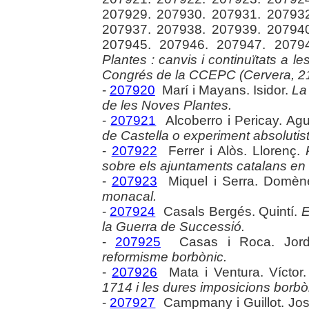
207929. 207930. 207931. 207932
207937. 207938. 207939. 207940
207945. 207946. 207947. 2079
Plantes : canvis i continuïtats a le
Congrés de la CCEPC (Cervera, 21 
-
207920
Marí i Mayans. Isidor.
La
de les Noves Plantes.
-
207921
Alcoberro i Pericay. Agu
de Castella o experiment absolutis
-
207922
Ferrer i Alòs. Llorenç.
sobre els ajuntaments catalans en e
-
207923
Miquel i Serra. Domèn
monacal.
-
207924
Casals Bergés. Quintí.
E
la Guerra de Successió.
-
207925
Casas i Roca. Jor
reformisme borbònic.
-
207926
Mata i Ventura. Víctor
1714 i les dures imposicions borb
-
207927
Campmany i Guillot. Jo