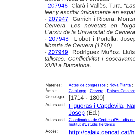
-
207946
Clarà i Vallès. Tura.
"La
leer y escribir únicamente en españ
-
207947
Garrich i Ribera. Monts
Cervera. Les novetats en l'orga
L'arxiu de la Universitat de Cervera
-
207948
Llobet i Portella. Jose
llibreria de Cervera (1760).
-
207949
Rodríguez Muñoz. Lluï
tallistes. Conflictivitat i soscav
XVIII a Barcelona.
Matèries:
Actes de congressos
;
Nova Planta
;
Àmbit:
Catalunya
;
Cervera
;
Països Catalan
Cronologia:
[1714 - 1800]
Autors add.:
Figueras i Capdevila, Na
Josep
(Ed.)
Autors add.:
Coordinadora de Centres d'Estudis d
Institut d'Estudis Ilerdencs
Accés:
http://calaix.gencat.cat