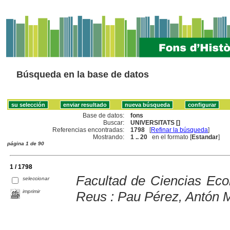
Búsqueda en la base de datos
Base de datos:
fons
Buscar:
UNIVERSITATS []
Referencias encontradas:
1798
[
Refinar la búsqueda
]
Mostrando:
1 .. 20
en el formato [
Estandar
]
página 1 de 90
1 / 1798
Facultad de Ciencias Ec
seleccionar
imprimir
Reus : Pau Pérez, Antón 