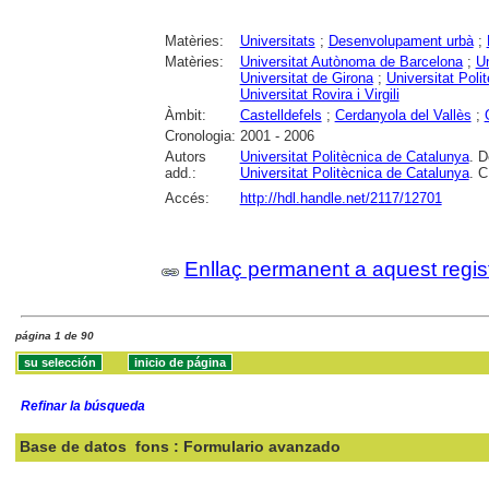
Matèries:
Universitats
;
Desenvolupament urbà
;
Matèries:
Universitat Autònoma de Barcelona
;
Un
Universitat de Girona
;
Universitat Poli
Universitat Rovira i Virgili
Àmbit:
Castelldefels
;
Cerdanyola del Vallès
;
Cronologia:
2001 - 2006
Autors
Universitat Politècnica de Catalunya
. D
add.:
Universitat Politècnica de Catalunya
. C
Accés:
http://hdl.handle.net/2117/12701
Enllaç permanent a aquest regis
página 1 de 90
Refinar la búsqueda
Base de datos
fons : Formulario avanzado