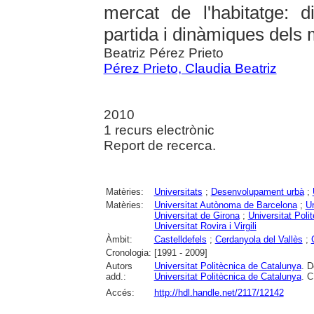
mercat de l'habitatge: d
partida i dinàmiques dels 
Beatriz Pérez Prieto
Pérez Prieto, Claudia Beatriz
2010
1 recurs electrònic
Report de recerca.
Matèries:
Universitats
;
Desenvolupament urbà
;
Matèries:
Universitat Autònoma de Barcelona
;
Un
Universitat de Girona
;
Universitat Poli
Universitat Rovira i Virgili
Àmbit:
Castelldefels
;
Cerdanyola del Vallès
;
Cronologia:
[1991 - 2009]
Autors
Universitat Politècnica de Catalunya
. D
add.:
Universitat Politècnica de Catalunya
. C
Accés:
http://hdl.handle.net/2117/12142