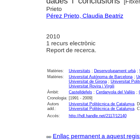
dades i conclusions
[Fitxe
Prieto
Pérez Prieto, Claudia Beatriz
2010
1 recurs electrònic
Report de recerca.
Matèries:
Universitats
;
Desenvolupament urbà
;
Matèries:
Universitat Autònoma de Barcelona
;
Un
Universitat de Girona
;
Universitat Poli
Universitat Rovira i Virgili
Àmbit:
Castelldefels
;
Cerdanyola del Vallès
;
Cronologia:
[1991 - 2009]
Autors
Universitat Politècnica de Catalunya
. D
add.:
Universitat Politècnica de Catalunya
. C
Accés:
http://hdl.handle.net/2117/12140
Enllaç permanent a aquest regis