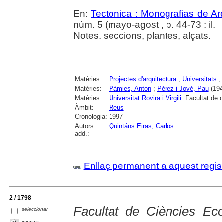
En:
Tectonica : Monografias de Ar
núm. 5 (mayo-agost , p. 44-73 : il.
Notes. seccions, plantes, alçats.
Matèries:
Projectes d'arquitectura
;
Universitats
Matèries:
Pàmies, Anton
;
Pérez i Jové, Pau
(194
Matèries:
Universitat Rovira i Virgili
. Facultat de
Àmbit:
Reus
Cronologia:
1997
Autors
Quintáns Eiras, Carlos
add.:
Enllaç permanent a aquest regis
2 / 1798
Facultat de Ciències Ec
seleccionar
imprimir