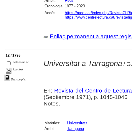
Àmbit:
Reus
Cronologia:
1977 - 2023
Accés:
https://raco.cat/index.php/RevistaCLR/
https://www.centrelectura.cat/revistadi
Enllaç permanent a aquest regis
12 / 1798
Universitat a Tarragona
seleccionar
/ G
imprimir
Text complet
En:
Revista del Centro de Lectur
(Septiembre 1971), p. 1045-1046
Notes.
Matèries:
Universitats
Àmbit:
Tarragona