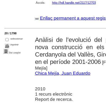
Accés:
http://hdl.handle.net/2117/12703
Enllaç permanent a aquest regis
20 / 1798
Anàlisi de l'evolució del
seleccionar
imprimir
nova construcció en els 
Cerdanyola del Vallès, Gir
Text complet
en el període 2001-2006
[F
Mejía]
Chica Mejía, Juan Eduardo
2010
1 recurs electrònic
Report de recerca.