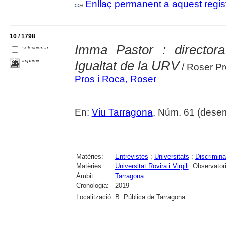
Enllaç permanent a aquest regis
10 / 1798
Imma Pastor : directora
seleccionar
imprimir
Igualtat de la URV
/ Roser P
Pros i Roca, Roser
En:
Viu Tarragona
, Núm. 61 (desem
Matèries:
Entrevistes
;
Universitats
;
Discrimina
Matèries:
Universitat Rovira i Virgili
. Observatori
Àmbit:
Tarragona
Cronologia:
2019
Localització:
B. Pública de Tarragona