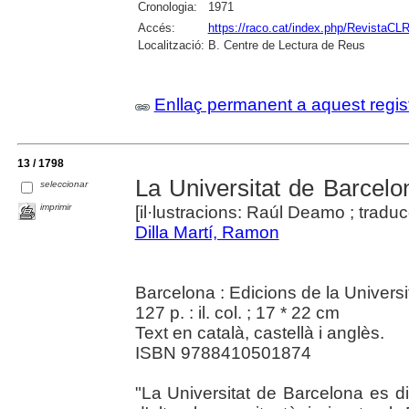
Cronologia:
1971
Accés:
https://raco.cat/index.php/RevistaCLR
Localització:
B. Centre de Lectura de Reus
Enllaç permanent a aquest regis
13 / 1798
La Universitat de Barcelo
seleccionar
imprimir
[il·lustracions: Raúl Deamo ; trad
Dilla Martí, Ramon
Barcelona : Edicions de la Universi
127 p. : il. col. ; 17 * 22 cm
Text en català, castellà i anglès.
ISBN 9788410501874
"La Universitat de Barcelona es di