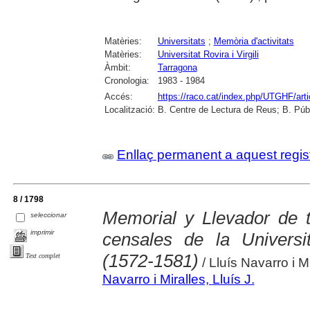
Matèries:
Universitats
;
Memòria d'activitats
Matèries:
Universitat Rovira i Virgili
Àmbit:
Tarragona
Cronologia:
1983 - 1984
Accés:
https://raco.cat/index.php/UTGHF/art
Localització:
B. Centre de Lectura de Reus; B. Púb
Enllaç permanent a aquest regis
8 / 1798
Memorial y Llevador de t
seleccionar
imprimir
censales de la Universi
(1572-1581)
Text complet
/ Lluís Navarro i M
Navarro i Miralles, Lluís J.