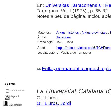
En:
Universitas Tarraconensis : Rev
Tarragona. Vol. I (1976) , p. 65-82
Notes a peu de pàgina. Inclou apè
Matèries:
Arxius històrics
;
Arxius provincials
;
Àmbit:
Tarragona
Cronologia:
1572 - 1581
Accés:
https://raco.cat/index.php/UTGHF/art
Localització:
B. Pública de Tarragona
Enllaç permanent a aquest regis
9 / 1798
La Universitat Catalana d
seleccionar
imprimir
Gili Llurba
Gili Llurba, Jordi
Text complet