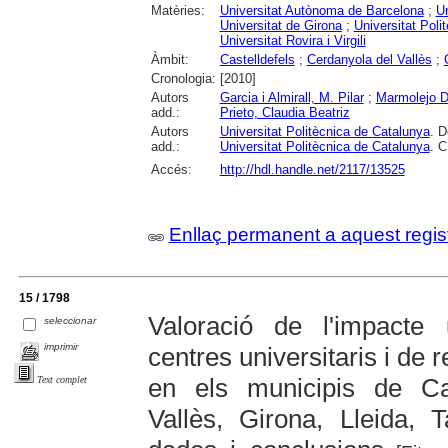
Matèries:
Universitat Autònoma de Barcelona
;
Un
Universitat de Girona
;
Universitat Poli
Universitat Rovira i Virgili
Àmbit:
Castelldefels
;
Cerdanyola del Vallès
;
Cronologia:
[2010]
Autors
Garcia i Almirall, M. Pilar
;
Marmolejo D
add.:
Prieto, Claudia Beatriz
Autors
Universitat Politècnica de Catalunya
. D
add.:
Universitat Politècnica de Catalunya
. C
Accés:
http://hdl.handle.net/2117/13525
Enllaç permanent a aquest regis
15 / 1798
Valoració de l'impacte 
seleccionar
imprimir
centres universitaris i de
en els municipis de Cas
Text complet
Vallès, Girona, Lleida, 