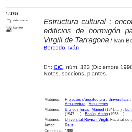
4 / 1798
Estructura cultural : enc
seleccionar
imprimir
edificios de hormigón p
Virgili de Tarragona
/ Ivan B
Bercedo, Iván
En:
CiC
, núm. 323 (Diciembre 1998),
Notes. seccions, plantes.
Matèries:
Projectes d'arquitectura
;
Universitats
Arquitectura
;
Arquitectes
Matèries:
Brullet i Tenas, Manuel
(1941-....) ;
Lun
(1947-....) ;
Banús, Antón
(1958....)
Matèries:
Universitat Rovira i Virgili
. Facultat de
Àmbit:
Reus
Cronologia:
1998