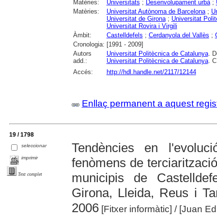
Matèries:
Universitats
;
Desenvolupament urbà
;
Matèries:
Universitat Autònoma de Barcelona
;
Un
Universitat de Girona
;
Universitat Poli
Universitat Rovira i Virgili
Àmbit:
Castelldefels
;
Cerdanyola del Vallès
;
Cronologia:
[1991 - 2009]
Autors
Universitat Politècnica de Catalunya
. D
add.:
Universitat Politècnica de Catalunya
. C
Accés:
http://hdl.handle.net/2117/12144
Enllaç permanent a aquest regis
19 / 1798
Tendències en l'evoluc
seleccionar
imprimir
fenòmens de terciarització
municipis de Castelldef
Text complet
Girona, Lleida, Reus i T
2006
[Fitxer informàtic]
/ [Juan E