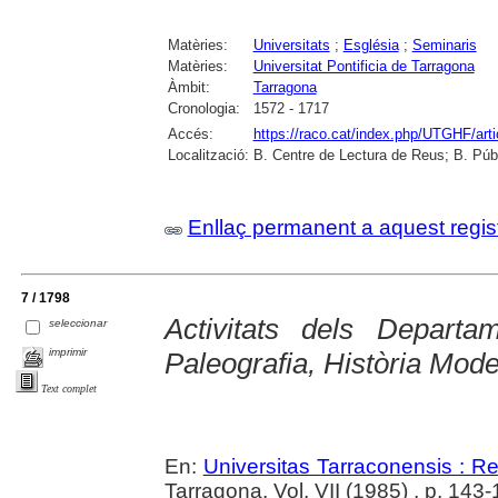
Matèries:
Universitats
;
Església
;
Seminaris
Matèries:
Universitat Pontificia de Tarragona
Àmbit:
Tarragona
Cronologia:
1572 - 1717
Accés:
https://raco.cat/index.php/UTGHF/art
Localització:
B. Centre de Lectura de Reus; B. Púb
Enllaç permanent a aquest regis
7 / 1798
Activitats dels Departa
seleccionar
imprimir
Paleografia, Història Mod
Text complet
En:
Universitas Tarraconensis : Rev
Tarragona. Vol. VII (1985) , p. 143