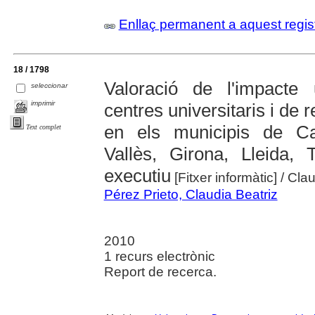
Enllaç permanent a aquest regis
18 / 1798
Valoració de l'impacte 
seleccionar
imprimir
centres universitaris i de
en els municipis de Cas
Text complet
Vallès, Girona, Lleida,
executiu
[Fitxer informàtic]
/ Cla
Pérez Prieto, Claudia Beatriz
2010
1 recurs electrònic
Report de recerca.