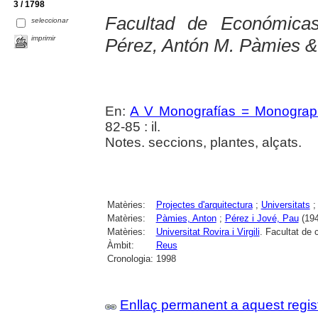
3 / 1798
Facultad de Económica
seleccionar
imprimir
Pérez, Antón M. Pàmies &
En:
A V Monografías = Monograp
82-85 : il.
Notes. seccions, plantes, alçats.
Matèries:
Projectes d'arquitectura
;
Universitats
Matèries:
Pàmies, Anton
;
Pérez i Jové, Pau
(194
Matèries:
Universitat Rovira i Virgili
. Facultat de
Àmbit:
Reus
Cronologia:
1998
Enllaç permanent a aquest regis