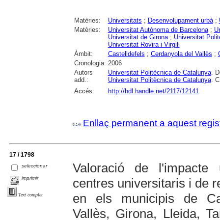
Matèries:
Universitats
;
Desenvolupament urbà
;
Matèries:
Universitat Autònoma de Barcelona
;
Un
Universitat de Girona
;
Universitat Poli
Universitat Rovira i Virgili
Àmbit:
Castelldefels
;
Cerdanyola del Vallès
;
Cronologia:
2006
Autors
Universitat Politècnica de Catalunya
. D
add.:
Universitat Politècnica de Catalunya
. C
Accés:
http://hdl.handle.net/2117/12141
Enllaç permanent a aquest regis
17 / 1798
Valoració de l'impacte 
seleccionar
imprimir
centres universitaris i de
en els municipis de Cas
Text complet
Vallès, Girona, Lleida, T