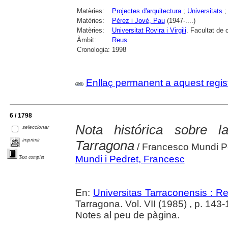
Matèries:
Projectes d'arquitectura
;
Universitats
Matèries:
Pérez i Jové, Pau
(1947-....)
Matèries:
Universitat Rovira i Virgili
. Facultat de
Àmbit:
Reus
Cronologia:
1998
Enllaç permanent a aquest regis
6 / 1798
Nota histórica sobre 
seleccionar
imprimir
Tarragona
/ Francesco Mundi P
Mundi i Pedret, Francesc
Text complet
En:
Universitas Tarraconensis : Rev
Tarragona. Vol. VII (1985) , p. 143
Notes al peu de pàgina.