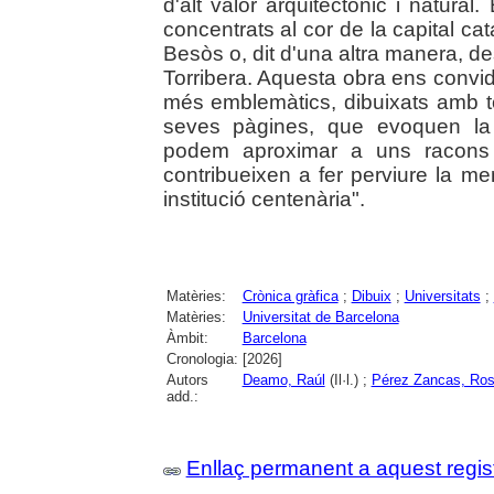
d'alt valor arquitectònic i natural. 
concentrats al cor de la capital cat
Besòs o, dit d'una altra manera, d
Torribera. Aquesta obra ens convid
més emblemàtics, dibuixats amb to
seves pàgines, que evoquen la lli
podem aproximar a uns racons 
contribueixen a fer perviure la mem
institució centenària".
Matèries:
Crònica gràfica
;
Dibuix
;
Universitats
;
Matèries:
Universitat de Barcelona
Àmbit:
Barcelona
Cronologia:
[2026]
Autors
Deamo, Raúl
(Il·l.) ;
Pérez Zancas, Ro
add.:
Enllaç permanent a aquest regis