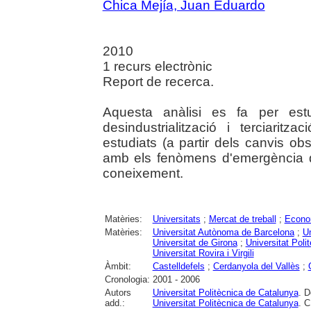
Chica Mejía, Juan Eduardo
2010
1 recurs electrònic
Report de recerca.
Aquesta anàlisi es fa per est
desindustrialització i terciarit
estudiats (a partir dels canvis ob
amb els fenòmens d'emergència d
coneixement.
Matèries:
Universitats
;
Mercat de treball
;
Econo
Matèries:
Universitat Autònoma de Barcelona
;
Un
Universitat de Girona
;
Universitat Poli
Universitat Rovira i Virgili
Àmbit:
Castelldefels
;
Cerdanyola del Vallès
;
Cronologia:
2001 - 2006
Autors
Universitat Politècnica de Catalunya
. D
add.:
Universitat Politècnica de Catalunya
. C