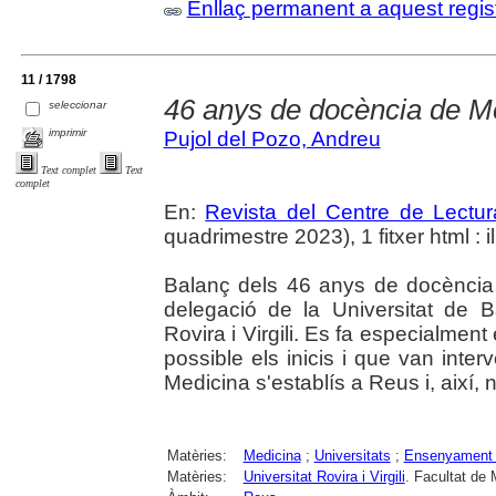
Enllaç permanent a aquest regis
11 / 1798
46 anys de docència de M
seleccionar
imprimir
Pujol del Pozo, Andreu
Text complet
Text
complet
En:
Revista del Centre de Lectu
quadrimestre 2023), 1 fitxer html : il
Balanç dels 46 anys de docència
delegació de la Universitat de 
Rovira i Virgili. Es fa especialmen
possible els inicis i que van inter
Medicina s'establís a Reus i, així, 
Matèries:
Medicina
;
Universitats
;
Ensenyament 
Matèries:
Universitat Rovira i Virgili
. Facultat de 