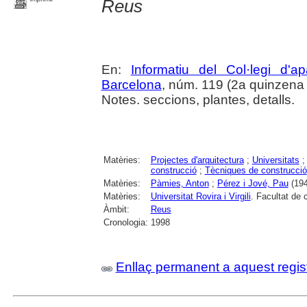
Reus
En:
Informatiu del Col·legi d'a
Barcelona
, núm. 119 (2a quinzena g
Notes. seccions, plantes, detalls.
Matèries:
Projectes d'arquitectura
;
Universitats
construcció
;
Tècniques de construcció
Matèries:
Pàmies, Anton
;
Pérez i Jové, Pau
(194
Matèries:
Universitat Rovira i Virgili
. Facultat de
Àmbit:
Reus
Cronologia:
1998
Enllaç permanent a aquest regis