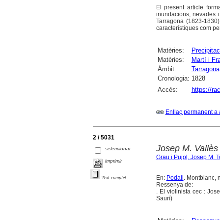
El present article for
inundacions, nevades 
Tarragona (1823-1830).
característiques com per 
Matèries:
Precipita
Matèries:
Martí i F
Àmbit:
Tarragona
Cronologia:
1828
Accés:
https://r
Enllaç permanent a 
2 / 5031
Josep M. Vallès 
seleccionar
Grau i Pujol, Josep M. 
imprimir
En:
Podall
. Montblanc, 
Text complet
Ressenya de:
. El violinista cec : Jo
Saurí)