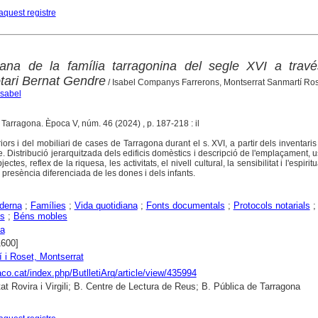
aquest registre
iana de la família tarragonina del segle XVI a travé
otari Bernat Gendre
/ Isabel Companys Farrerons, Montserrat Sanmartí Ro
Isabel
. Tarragona. Època V, núm. 46 (2024) , p. 187-218 : il
riors i del mobiliari de cases de Tarragona durant el s. XVI, a partir dels inventaris
. Distribució jerarquitzada dels edificis domèstics i descripció de l'emplaçament, u
ectes, reflex de la riquesa, les activitats, el nivell cultural, la sensibilitat i l'espiritu
 presència diferenciada de les dones i dels infants.
derna
;
Famílies
;
Vida quotidiana
;
Fonts documentals
;
Protocols notarials
;
is
;
Béns mobles
na
1600]
 i Roset, Montserrat
raco.cat/index.php/ButlletiArq/article/view/435994
tat Rovira i Virgili; B. Centre de Lectura de Reus; B. Pública de Tarragona