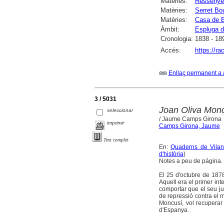
Matèries:
Ressenye
Matèries:
Serret Bo
Matèries:
Casa de B
Àmbit:
Espluga de
Cronologia:
1838 - 18
Accés:
https://r
Enllaç permanent a 
3 / 5031
Joan Oliva Monc
seleccionar
/ Jaume Camps Girona
imprimir
Camps Girona, Jaume
Text complet
En:
Quaderns de Vilani
d'història
)
Notes a peu de pàgina. 
El 25 d'octubre de 1878
Aquell era el primer int
comportar que el seu jud
de repressió contra el 
Moncusí, vol recuperar
d'Espanya.