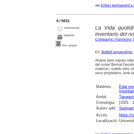
Enllaç permanent a 
6 / 5031
La Vida quotid
seleccionar
inventaris del n
imprimir
Companys i Farrerons, 
Text complet
En:
Butlletí arqueològic
Anàlisi dels espais inte
del notari Bernat Gendre
material i estètic dels obj
seus propietaris, amb la
Matèries:
Edat mo
Inventar
Àmbit:
Tarrago
Cronologia:
[1501 - 
Autors add.:
Sanmartí
Accés:
https://
Localització:
Universi