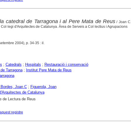
 la catedral de Tarragona i al Pere Mata de Reus
/ Joan C
 Col·legi d'Arquitectes de Catalunya. Àrea de Serveis a Col·lectius i Agrupacions
setembre 2004), p. 34-35 : il.
es
;
Catedrals
;
Hospitals
;
Restauració i conservació
 de Tarragona
;
Institut Pere Mata de Reus
arragona
 Bordes, Joan C
;
Figuerola, Joan
 d'Arquitectes de Catalunya
e de Lectura de Reus
aquest registre