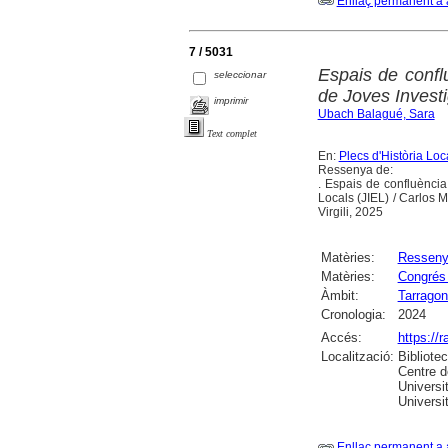
Enllaç permanent a 
7 / 5031
Espais de confl
seleccionar
de Joves Investi
imprimir
Ubach Balagué, Sara
Text complet
En:
Plecs d'Història Loc
Ressenya de:
. Espais de confluència
Locals (JIEL) / Carlos 
Virgili, 2025
Matèries:
Ressen
Matèries:
Congrés 
Àmbit:
Tarrago
Cronologia:
2024
Accés:
https://
Localització:
Bibliote
Centre d
Universit
Universi
Enllaç permanent a 