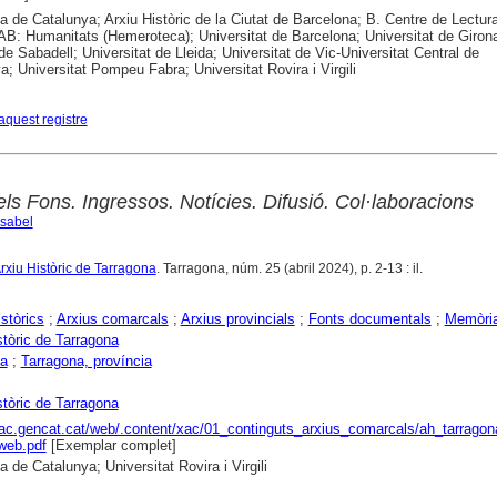
ca de Catalunya; Arxiu Històric de la Ciutat de Barcelona; B. Centre de Lectur
B: Humanitats (Hemeroteca); Universitat de Barcelona; Universitat de Girona
 de Sabadell; Universitat de Lleida; Universitat de Vic-Universitat Central de
a; Universitat Pompeu Fabra; Universitat Rovira i Virgili
aquest registre
ls Fons. Ingressos. Notícies. Difusió. Col·laboracions
Isabel
 Arxiu Històric de Tarragona
. Tarragona, núm. 25 (abril 2024), p. 2-13 : il.
istòrics
;
Arxius comarcals
;
Arxius provincials
;
Fonts documentals
;
Memòria
stòric de Tarragona
na
;
Tarragona, província
stòric de Tarragona
xac.gencat.cat/web/.content/xac/01_continguts_arxius_comarcals/ah_tarragona
web.pdf
[Exemplar complet]
a de Catalunya; Universitat Rovira i Virgili