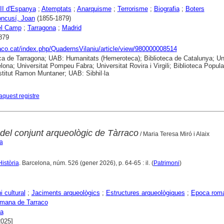
II d'Espanya
;
Atemptats
;
Anarquisme
;
Terrorisme
;
Biografia
;
Boters
oncusí, Joan
(1855-1879)
el Camp
;
Tarragona
;
Madrid
879
raco.cat/index.php/QuadernsVilaniu/article/view/980000008514
ca de Tarragona; UAB: Humanitats (Hemeroteca); Biblioteca de Catalunya; Uni
lona; Universitat Pompeu Fabra; Universitat Rovira i Virgili; Biblioteca Popula
nstitut Ramon Muntaner; UAB: Sibhil·la
aquest registre
 del conjunt arqueològic de Tàrraco
/ Maria Teresa Miró i Alaix
sa
Història
. Barcelona, núm. 526 (gener 2026), p. 64-65 : il. (
Patrimoni
)
i cultural
;
Jaciments arqueològics
;
Estructures arqueològiques
;
Epoca rom
omana de Tarraco
na
2025]