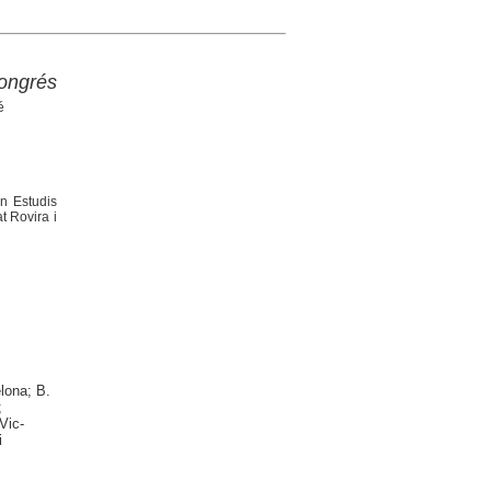
Congrés
é
en Estudis
t Rovira i
lona; B.
;
Vic-
i