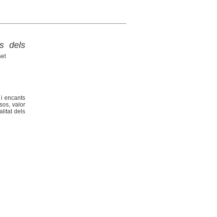
s dels
set
 i encants
sos, valor
alitat dels