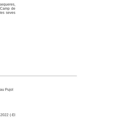
sequeres,
l Camp de
les seves
au Pujol
 2022 (-El