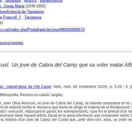
s
;
Biografia
;
Músics
;
Beneficència
u, Josep Maria
(1838-1892)
eneficència de Tarragona
 Francolí, l'
;
Tarragona
92
aco.cat/index.php/Podall/article/view/980000008574
aquest registre
usí. Un jove de Cabra del Camp que va voler matar Alf
u : miscel·lània de l'Alt Camp
. Valls, núm. 86 (novembre 2024), p. 3-28 : il. (
Bibliografia. Resums en català i anglès.
, Joan Oliva Moncusí, un jove de Cabra del Camp, va intentar assassinar el rei A
ent de regicidi contra el monarca que havia de dirigir el sistema de la Restauració, 
ici i execució, mitjançant el garrot, fos exemplaritzant, i que fos el preludi d'un n
moviment obrer. Aquest article, basat en la poca informació que conservem sobre 
 la història d'un jove de Cabra del Camp que, amb vint-i-cinc anys, va voler ma