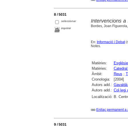
8 / 5031
Intervencions a
seleccionar
Bordes, Joan Figuerola,
imprimir
En:
Informació i Debat
(
Notes.
Matèries:
Esglési
Matèries:
Catedral
Àmbit:
Reus
;
T
Cronologia:
[2004]
Autors add.:
Gavaldà
Autors add.:
Col·legi
Localització:
B. Centr
Enllaç permanent a 
9 / 5031