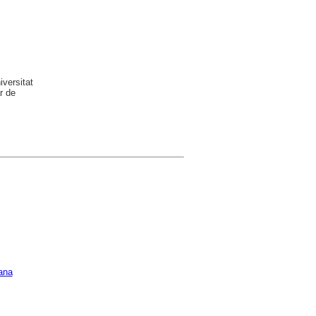
versitat
r de
ana