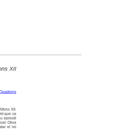
ons XII
Quaderns
lfons XII.
fet que va
ou episodi
Joan Oliva
tar el rei