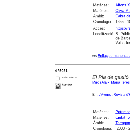
Matèries:
Alfons X
Matèries:
Oliva M
Àmbit:
Cabra d
Cronologia:
1855 - 1
Accés:
https://
Localització:
B. Públi
de Barce
Valls; I
Enllaç permanent a 
4 / 5031
El Pla de gestió
seleccionar
Miró i Alaix, Maria Tere
imprimir
En:
L'Avenç : Revista d'
Matèries:
Patrimon
Matèries:
Ciutat r
Àmbit:
Tarrago
Cronologia:
[2000 - 