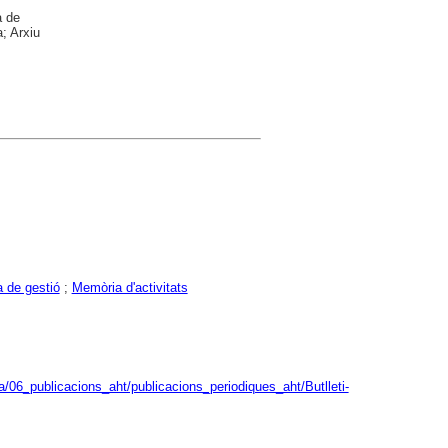
a de
; Arxiu
 de gestió
;
Memòria d'activitats
/06_publicacions_aht/publicacions_periodiques_aht/Butlleti-