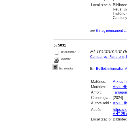
Localització:
Bibliote
Reus; UA
Històric
Cataluny
Enllaç permanent a 
5 / 5031
El Tractament de
seleccionar
Companys i Farrerons, 
imprimir
En:
Butlletí informatiu :
Text complet
Matèries:
Arxius h
Matèries:
Arxiu Hi
Àmbit:
Tarrago
Cronologia:
[2024]
Autors add.:
Arxiu Hi
Accés:
https://
AHT-25-
Localització:
Bibliotec