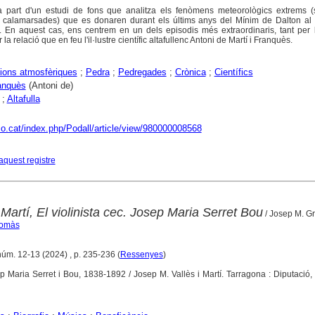
ma part d'un estudi de fons que analitza els fenòmens meteorològics extrems (
i calamarsades) que es donaren durant els últims anys del Mínim de Dalton a
 En aquest cas, ens centrem en un dels episodis més extraordinaris, tant per 
la relació que en feu l'il·lustre científic altafullenc Antoni de Martí i Franquès.
cions atmosfèriques
;
Pedra
;
Pedregades
;
Crònica
;
Científics
ranquès
(Antoni de)
;
Altafulla
aco.cat/index.php/Podall/article/view/980000008568
aquest registre
Martí, El violinista cec. Josep Maria Serret Bou
/ Josep M. Gr
Tomàs
núm. 12-13 (2024) , p. 235-236 (
Ressenyes
)
sep Maria Serret i Bou, 1838-1892 / Josep M. Vallès i Martí. Tarragona : Diputació,