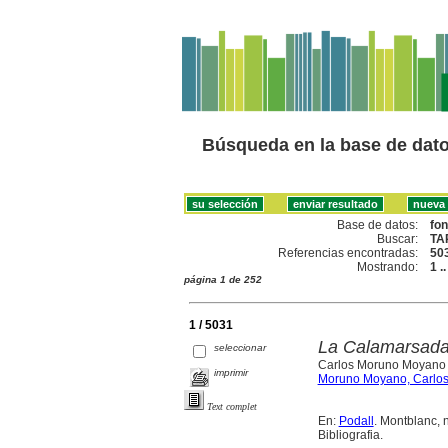
Búsqueda en la base de dat
Base de datos:
fo
Buscar:
TA
Referencias encontradas:
50
Mostrando:
1 .
página 1 de 252
1 / 5031
La Calamarsada 
seleccionar
Carlos Moruno Moyano
imprimir
Moruno Moyano, Carlo
Text complet
En:
Podall
. Montblanc, 
Bibliografia.