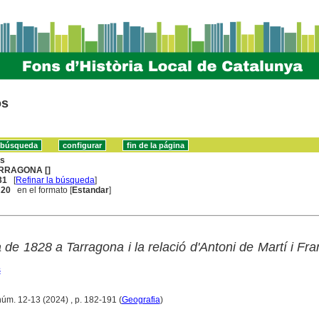
os
ns
RRAGONA []
31
[
Refinar la búsqueda
]
. 20
en el formato [
Estandar
]
de 1828 a Tarragona i la relació d'Antoni de Martí i Fr
s
núm. 12-13 (2024) , p. 182-191 (
Geografia
)