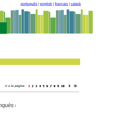
português
|
english
|
français
|
català
ir a la página
anquès
/