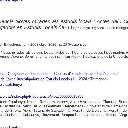
aquest registre
uència Noves mirades als estudis locals : Actes del I 
gadors en Estudis Locals (JIEL)
/ [ressenya de] Sara Ubach Balagu
al
. Barcelona, núm. 200 (febrer 2026), p. 20 (
Ressenyes
)
 Noves mirades als estudis locals : Actes del I Congrés de Joves Investigadors 
Moruno Moyano, Sergi Tella Pàmies (Ed.). Tarragona : Publicacions de la Universtia
yes
;
Congressos
;
Historiadors
;
Centres d'estudis locals
;
Història local
de Joves Investigadors en Estudis Locals
(1r : 2024 : Tarragona)
na
;
Catalunya
raco.cat/index.php/Plecs/article/view/980000013795
ca de Catalunya; Institut Ramon Muntaner; Arxiu Històric de la Ciutat de Barce
e Lectura de Reus; UAB: Humanitats (Hemeroteca); Universitat de Barcelona
at de Girona; Arxiu Històric de Sabadell; Universitat de Lleida; Universitat de 
tat Central de Catalunya; Universitat Pompeu Fabra; Universitat Rovira i Virgil
aquest registre