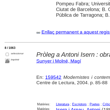
Pompeu Fabra; Universitat 
Ciutat de Barcelona; B. 
Pública de Tarragona; B
Enllaç permanent a aquest regis
8 / 1063
Pròleg a Antoni Isern : obra
seleccionar
imprimir
Sunyer i Molné, Magí
En:
159542
Modernistes i contemp
Centre de Lectura, 2004. p. 85-88
Matèries:
Literatura
;
Escriptors
;
Poetes
;
Crític
Matèries:
Isern i Arnau, Antoni
(18