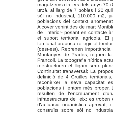
magatzems i tallers dels anys 70 i 
urbà, al llarg de 7 pobles i 30 qu
sòl no industrial, 110.000 m2, j
poblacions del context anomenat
Alcover venint des de mar; Montbl
de l'interior- posant en contacte 
el suport territorial agrícola. 
territorial proposa rellegir el terr
(oest-est). Reprenen importància
Muntanyes de Prades, reguen la p
Francolí. La topografia hídrica act
reestructuren el lligam serra-plan
Continuïtat transversal; La prop
definició de 4 Cruïlles territoria
reconèixer la seva capacitat es
poblacions i l'entorn més proper.
resulten de l'encreuament d'una
infraestructura de l'eix; es trobe
d'actuació urbanística aprovat;
construïts sobre sòl no industri