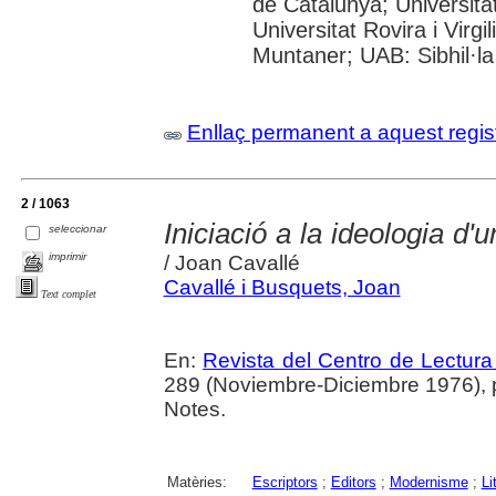
de Catalunya; Universita
Universitat Rovira i Virgi
Muntaner; UAB: Sibhil·la
Enllaç permanent a aquest regis
2 / 1063
Iniciació a la ideologia d
seleccionar
imprimir
/ Joan Cavallé
Cavallé i Busquets, Joan
Text complet
En:
Revista del Centro de Lectur
289 (Noviembre-Diciembre 1976), 
Notes.
Matèries:
Escriptors
;
Editors
;
Modernisme
;
Li