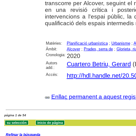
transcorre per Alcover, seguint el 
en una revisió crítica i poste
intervencions a l'espai públic, la
qualificació dels espais intermedis 
Matèries:
Planificació urbanística
;
Urbanisme
;
A
Àmbit:
Alcover
;
Prades, serra de
;
Glorieta, ri
Cronologia:
2020
Autors
Cuartero Betriu, Gerard
(D
add.:
Accés:
http://hdl.handle.net/20
Enllaç permanent a aquest regis
página 1 de 54
Refinar la búsqueda