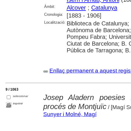
Àmbit:
Alcover
;
Catalunya
Cronologia:
[1883 - 1906]
Localització:
Biblioteca de Catalunya;
Autònoma de Barcelona; U
Pompeu Fabra; Universitat 
Ciutat de Barcelona; B. 
Pública de Tarragona; B
Enllaç permanent a aquest regis
9 / 1063
Josep Aladern poesies r
seleccionar
imprimir
procés de Montjuïc
/ [Magí S
Sunyer i Molné, Magí