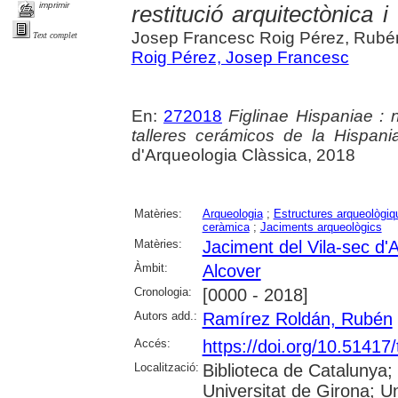
imprimir
restitució arquitectònica i
Josep Francesc Roig Pérez, Rubé
Text complet
Roig Pérez, Josep Francesc
En:
272018
Figlinae Hispaniae : 
talleres cerámicos de la Hispan
d'Arqueologia Clàssica, 2018
Matèries:
Arqueologia
;
Estructures arqueològiq
ceràmica
;
Jaciments arqueològics
Matèries:
Jaciment del Vila-sec d'
Àmbit:
Alcover
Cronologia:
[0000 - 2018]
Autors add.:
Ramírez Roldán, Rubén
Accés:
https://doi.org/10.51417
Localització:
Biblioteca de Catalunya;
Universitat de Girona; Uni