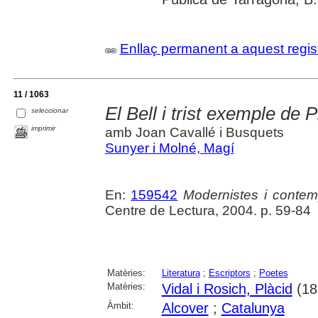
Enllaç permanent a aquest regis
11 / 1063
El Bell i trist exemple de P
seleccionar
imprimir
amb Joan Cavallé i Busquets
Sunyer i Molné, Magí
En:
159542
Modernistes i contemp
Centre de Lectura, 2004. p. 59-84
Matèries:
Literatura
;
Escriptors
;
Poetes
Matèries:
Vidal i Rosich, Plàcid
(18
Àmbit:
Alcover
;
Catalunya