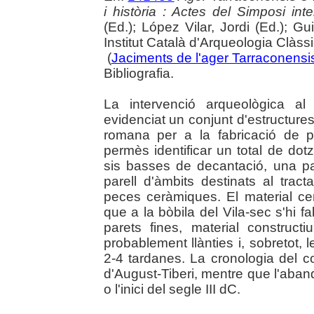
i història : Actes del Simposi int
(Ed.); López Vilar, Jordi (Ed.); Gu
Institut Català d'Arqueologia Clàss
(
Jaciments de l'ager Tarraconensis 
Bibliografia.
La intervenció arqueològica al
evidenciat un conjunt d'estructure
romana per a la fabricació de 
permès identificar un total de dotz
sis basses de decantació, una pa
parell d'àmbits destinats al tra
peces ceràmiques. El material 
que a la bòbila del Vila-sec s'hi f
parets fines, material constructiu
probablement llànties i, sobretot, 
2-4 tardanes. La cronologia del c
d'August-Tiberi, mentre que l'aband
o l'inici del segle III dC.