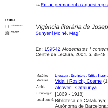
Enllaç permanent a aquest regis
7 / 1063
Vigència literària de Jose
seleccionar
imprimir
Sunyer i Molné, Magí
En:
159542
Modernistes i contemp
Centre de Lectura, 2004. p. 35-48
Matèries:
Literatura
;
Escriptors
;
Crítica literàri
Matèries:
Vidal i Rosich, Cosme
(1
Àmbit:
Alcover
;
Catalunya
Cronologia:
[1869 - 1918]
Localització:
Biblioteca de Catalunya;
Autònoma de Barcelona; U