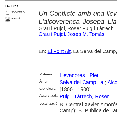
14 / 1063
Un Conflicte amb una lle
seleccionar
imprimir
L'alcoverenca Josepa Lla
Grau i Pujol, Roser Puig i Tàrrech
Grau i Pujol, Josep M. Tomàs
En:
El Pont Alt
. La Selva del Camp,
Matèries:
Llevadores
;
Plet
Àmbit:
Selva del Camp, la
;
Alc
Cronologia:
[1800 - 1900]
Autors add.:
Puig i Tàrrech, Roser
Localització:
B. Central Xavier Amorós
Camp); B. Pública de Ta