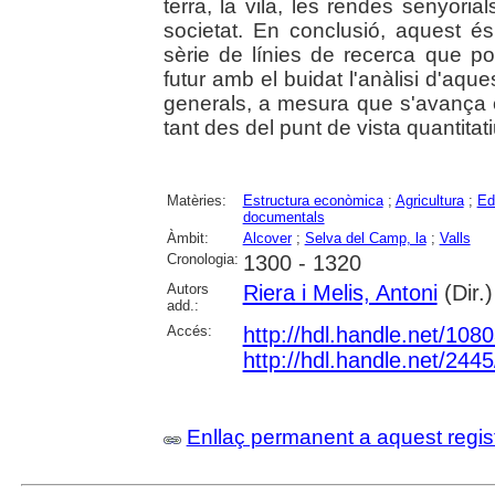
terra, la vila, les rendes senyoria
societat. En conclusió, aquest és
sèrie de línies de recerca que p
futur amb el buidat l'anàlisi d'aqu
generals, a mesura que s'avança
tant des del punt de vista quantitati
Matèries:
Estructura econòmica
;
Agricultura
;
Ed
documentals
Àmbit:
Alcover
;
Selva del Camp, la
;
Valls
Cronologia:
1300 - 1320
Autors
Riera i Melis, Antoni
(Dir.)
add.:
Accés:
http://hdl.handle.net/108
http://hdl.handle.net/244
Enllaç permanent a aquest regis