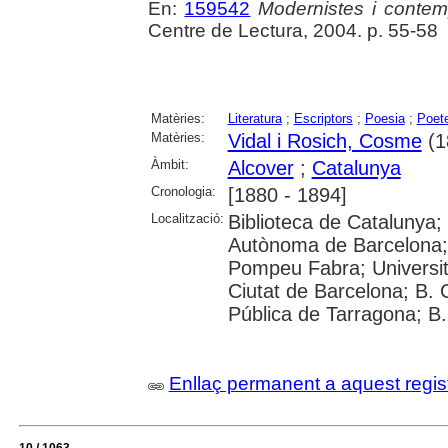
En:
159542
Modernistes i contemp
Centre de Lectura, 2004. p. 55-58
Matèries:
Literatura
;
Escriptors
;
Poesia
;
Poet
Matèries:
Vidal i Rosich, Cosme
(1
Àmbit:
Alcover
;
Catalunya
Cronologia:
[1880 - 1894]
Localització:
Biblioteca de Catalunya;
Autònoma de Barcelona; U
Pompeu Fabra; Universitat 
Ciutat de Barcelona; B. 
Pública de Tarragona; B
Enllaç permanent a aquest regis
10 / 1063