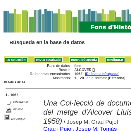
Búsqueda en la base de datos
Base de datos:
fons
Buscar:
ALCOVER []
Referencias encontradas:
1063
[
Refinar la búsqueda
]
Mostrando:
1 .. 20
en el formato [
Estandar
]
página 1 de 54
1 / 1063
Una Col·lecció de docume
seleccionar
imprimir
del metge d'Alcover Llu
1958)
Text complet
/ Josep M. Grau Pujol
Grau i Pujol, Josep M. Tomàs