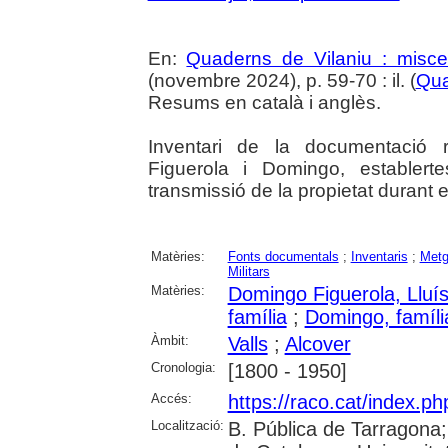
En:
Quaderns de Vilaniu : miscel
(novembre 2024), p. 59-70 : il. (
Qua
Resums en català i anglès.
Inventari de la documentació r
Figuerola i Domingo, establerte
transmissió de la propietat durant 
Matèries:
Fonts documentals
;
Inventaris
;
Met
Militars
Matèries:
Domingo Figuerola, Lluí
família
;
Domingo, famíli
Àmbit:
Valls
;
Alcover
Cronologia:
[1800 - 1950]
Accés:
https://raco.cat/index.p
Localització:
B. Pública de Tarragona