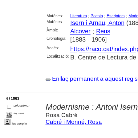
Matèries:
Literatura
;
Poesia
;
Escriptors
;
Mode
Matèries:
Isern i Arnau, Anton
(188
Àmbit:
Alcover
;
Reus
Cronologia:
[1883 - 1906]
Accés:
https://raco.cat/index.p
Localització:
B. Centre de Lectura de
Enllaç permanent a aquest regis
4 / 1063
Modernisme : Antoni Isern
seleccionar
imprimir
Rosa Cabré
Cabré i Monné, Rosa
Text complet