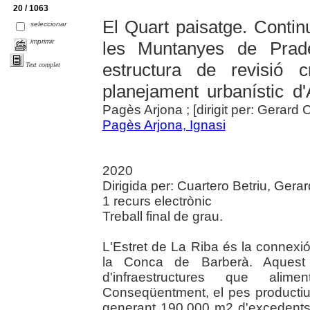
20 / 1063
El Quart paisatge. Continuï
seleccionar
imprimir
les Muntanyes de Prad
estructura de revisió c
Text complet
planejament urbanístic d'
Pagès Arjona ; [dirigit per: Gerard 
Pagès Arjona, Ignasi
2020
Dirigida per: Cuartero Betriu, Gerard
1 recurs electrònic
Treball final de grau.
L'Estret de La Riba és la connexi
la Conca de Barberà. Aquest p
d'infraestructures que alime
Conseqüentment, el pes producti
generant 190.000 m2 d'excedents c