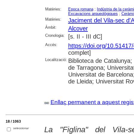
Matèries:
Epoca romana
;
Indústria de la ceràm
Excavacions arqueològiques
;
Ceràmi
Matèries:
Jaciment del Vila-sec d'
Àmbit:
Alcover
Cronologia:
[s. II - III dC]
Accés:
https://doi.org/10.5141
complet]
Localització:
Biblioteca de Catalunya
de Tarragona; Universit
Universitat de Barcelona;
de Lleida; Universitat Rovi
Enllaç permanent a aquest regis
18 / 1063
La "Figlina" del Vila-
seleccionar