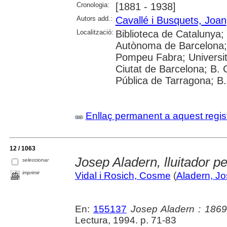
Cronologia:
[1881 - 1938]
Autors add.:
Cavallé i Busquets, Joan
Localització:
Biblioteca de Catalunya;
Autònoma de Barcelona; U
Pompeu Fabra; Universitat 
Ciutat de Barcelona; B. 
Pública de Tarragona; B
Enllaç permanent a aquest regis
12 / 1063
Josep Aladern, lluitador pe
seleccionar
imprimir
Vidal i Rosich, Cosme
(
Aladern, J
En:
155137
Josep Aladern : 1869
Lectura, 1994. p. 71-83