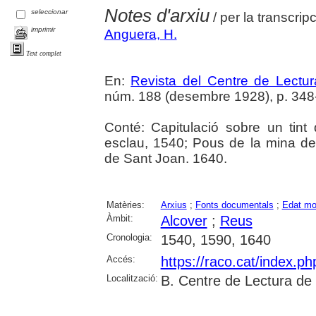
Notes d'arxiu
seleccionar
/ per la transcripc
imprimir
Anguera, H.
Text complet
En:
Revista del Centre de Lectu
núm. 188 (desembre 1928), p. 348
Conté: Capitulació sobre un tint
esclau, 1540; Pous de la mina d
de Sant Joan. 1640.
Matèries:
Arxius
;
Fonts documentals
;
Edat mo
Àmbit:
Alcover
;
Reus
Cronologia:
1540, 1590, 1640
Accés:
https://raco.cat/index.p
Localització:
B. Centre de Lectura de