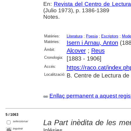
En:
Revista del Centro de Lectur
(Julio 1973), p. 1386-1389
Notes.
Matèries:
Literatura
;
Poesia
;
Escriptors
;
Mode
Matèries:
Isern i Arnau, Anton
(188
Àmbit:
Alcover
;
Reus
Cronologia:
[1883 - 1906]
Accés:
https://raco.cat/index.p
Localització:
B. Centre de Lectura de
Enllaç permanent a aquest regis
5 / 1063
La Part inèdita de les me
seleccionar
imprimir
Iglésies