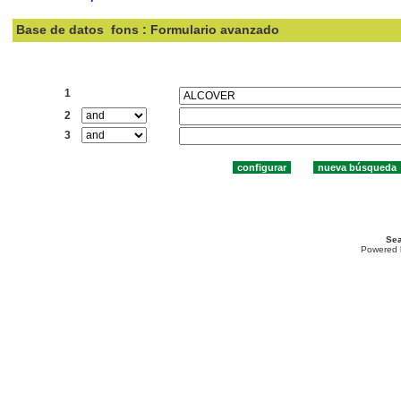
Base de datos
fons : Formulario avanzado
Buscar:
1
2
3
Sea
Powered