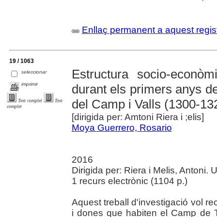
Enllaç permanent a aquest regis
19 / 1063
Estructura socio-econò
seleccionar
imprimir
durant els primers anys de
del Camp i Valls (1300-13
Text complet
Text
complet
[dirigida per: Amtoni Riera i ;elis]
Moya Guerrero, Rosario
2016
Dirigida per: Riera i Melis, Antoni.
1 recurs electrònic (1104 p.)
Aquest treball d'investigació vol r
i dones que habiten el Camp de T