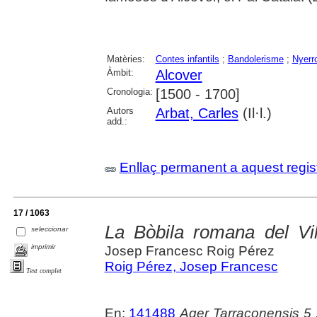
Matèries:
Contes infantils
;
Bandolerisme
;
Nyerro
Àmbit:
Alcover
Cronologia:
[1500 - 1700]
Autors
Arbat, Carles
(Il·l.)
add.:
Enllaç permanent a aquest regis
17 / 1063
La Bòbila romana del Vi
seleccionar
imprimir
Josep Francesc Roig Pérez
Roig Pérez, Josep Francesc
Text complet
En:
141488
Ager Tarraconensis 5 :