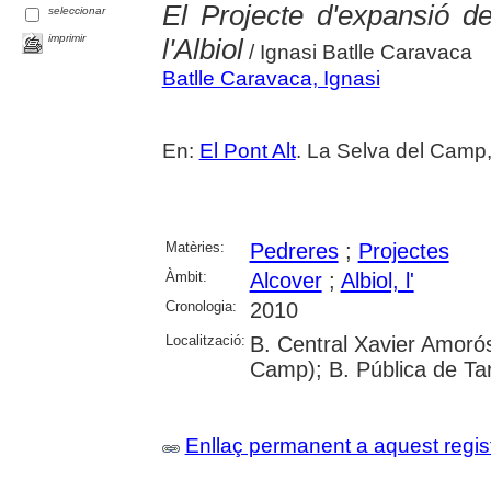
El Projecte d'expansió d
seleccionar
imprimir
l'Albiol
/ Ignasi Batlle Caravaca
Batlle Caravaca, Ignasi
En:
El Pont Alt
. La Selva del Camp
Matèries:
Pedreres
;
Projectes
Àmbit:
Alcover
;
Albiol, l'
Cronologia:
2010
Localització:
B. Central Xavier Amorós
Camp); B. Pública de Ta
Enllaç permanent a aquest regis