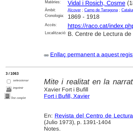
Matèries:
Vidal i Rosich, Cosme
(1
Àmbit:
Alcover
;
Camp de Tarragona
;
Catalu
Cronologia:
1869 - 1918
Accés:
https://raco.cat/index.p
Localització:
B. Centre de Lectura de
Enllaç permanent a aquest regis
3 / 1063
Mite i realitat en la narr
seleccionar
imprimir
Xavier Fort i Bufill
Fort i Bufill, Xavier
Text complet
En:
Revista del Centro de Lectur
(Julio 1973), p. 1391-1404
Notes.