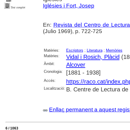
Iglésies i Fort, Josep
Text complet
En:
Revista del Centro de Lectur
(Julio 1969), p. 722-725
Matèries:
Escriptors
;
Literatura
;
Memòries
Matèries:
Vidal i Rosich, Plàcid
(18
Àmbit:
Alcover
Cronologia:
[1881 - 1938]
Accés:
https://raco.cat/index.p
Localització:
B. Centre de Lectura de
Enllaç permanent a aquest regis
6 / 1063