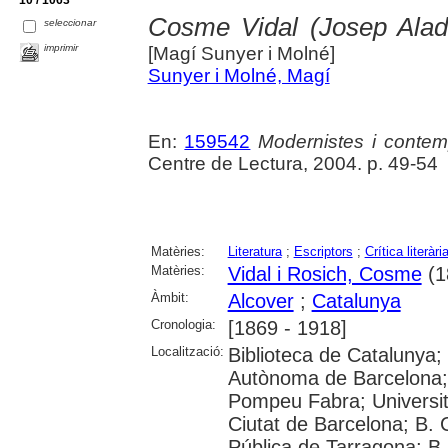
Cosme Vidal (Josep Alade
seleccionar
imprimir
[Magí Sunyer i Molné]
Sunyer i Molné, Magí
En:
159542
Modernistes i contemp
Centre de Lectura, 2004. p. 49-54
Matèries:
Literatura
;
Escriptors
;
Crítica literàri
Matèries:
Vidal i Rosich, Cosme
(1
Àmbit:
Alcover
;
Catalunya
Cronologia:
[1869 - 1918]
Localització:
Biblioteca de Catalunya;
Autònoma de Barcelona; U
Pompeu Fabra; Universitat 
Ciutat de Barcelona; B. 
Pública de Tarragona; B