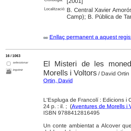
[2001]
Localització:
B. Central Xavier Amorós
Camp); B. Pública de Ta
Enllaç permanent a aquest regis
16 / 1063
El Misteri de les mone
seleccionar
imprimir
Morells i Voltors
/ David Ortin ;
Ortin, David
L'Espluga de Francolí : Edicions i
24 p. : il. ; (
Aventures de Morells i 
ISBN 9788412816495
Un conte ambientat a Alcover qu