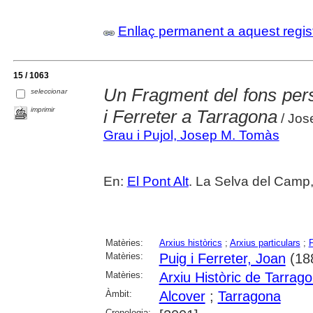
Enllaç permanent a aquest regis
15 / 1063
Un Fragment del fons pers
seleccionar
imprimir
i Ferreter a Tarragona
/ Jose
Grau i Pujol, Josep M. Tomàs
En:
El Pont Alt
. La Selva del Camp,
Matèries:
Arxius històrics
;
Arxius particulars
;
Matèries:
Puig i Ferreter, Joan
(18
Matèries:
Arxiu Històric de Tarrag
Àmbit:
Alcover
;
Tarragona
Cronologia: