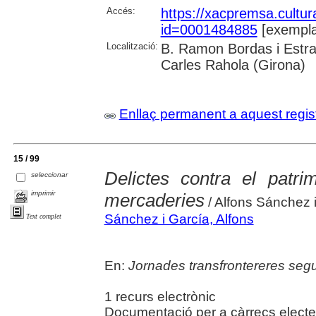
Accés:
https://xacpremsa.cultu
id=0001484885
[exempla
Localització:
B. Ramon Bordas i Estra
Carles Rahola (Girona)
Enllaç permanent a aquest regis
15 / 99
Delictes contra el patri
seleccionar
imprimir
mercaderies
/ Alfons Sánchez 
Sánchez i García, Alfons
Text complet
En:
Jornades transfrontereres segu
1 recurs electrònic
Documentació per a càrrecs electe