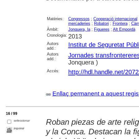
Matèries:
Congressos
;
Cooperació internacional
mercaderies
;
Robatori
;
Frontera
;
Càrr
Àmbit:
Jonquera, la
;
Figueres
;
Alt Empordà
Cronologia:
2013
Autors
Institut de Seguretat Púb
add.:
Autors
Jornades transfronterere
add.:
Jonquera )
Accés:
http://hdl.handle.net/207
Enllaç permanent a aquest regis
16 / 99
Roban piezas de arte reli
seleccionar
imprimir
y la Conca. Destacan la f