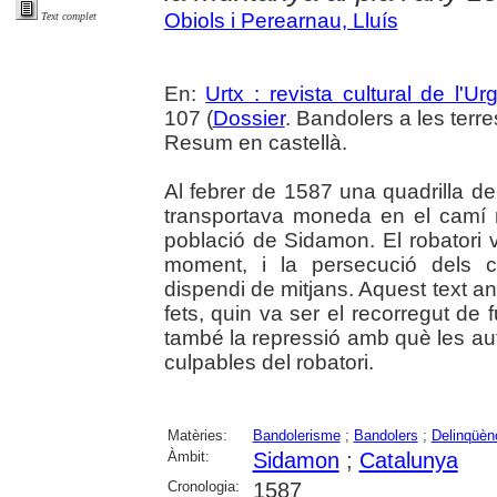
Obiols i Perearnau, Lluís
Text complet
En:
Urtx : revista cultural de l'Urg
107 (
Dossier
. Bandolers a les terr
Resum en castellà.
Al febrer de 1587 una quadrilla d
transportava moneda en el camí r
població de Sidamon. El robatori 
moment, i la persecució dels c
dispendi de mitjans. Aquest text ana
fets, quin va ser el recorregut de fug
també la repressió amb què les auto
culpables del robatori.
Matèries:
Bandolerisme
;
Bandolers
;
Delinqüèn
Àmbit:
Sidamon
;
Catalunya
Cronologia:
1587