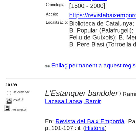
Cronologia:
[1500 - 2000]
Accés:
https://revistabaixempo
Localització:
Biblioteca de Catalunya;
B. Popular (Palafrugell);
Feliu de Guíxols); B. Me
B. Pere Blasi (Torroella 
Enllaç permanent a aquest regis
10 / 99
L'Estanquer bandoler
seleccionar
/ Rami
imprimir
Lacasa Laosa, Ramir
Text complet
En:
Revista del Baix Empordà
. Pa
p. 101-107 : il. (
Història
)