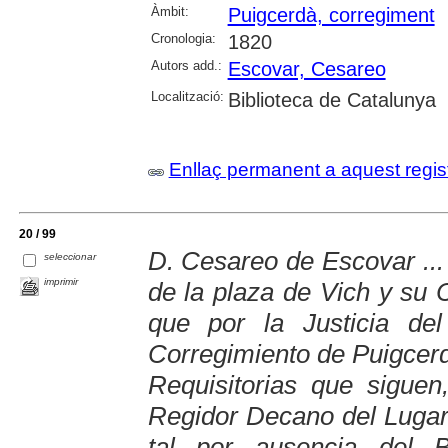
Àmbit:
Puigcerdà, corregiment
Cronologia:
1820
Autors add.:
Escovar, Cesareo
Localització:
Biblioteca de Catalunya
Enllaç permanent a aquest regis
20 / 99
D. Cesareo de Escovar ... 
seleccionar
imprimir
de la plaza de Vich y su 
que por la Justicia de
Corregimiento de Puigcer
Requisitorias que siguen
Regidor Decano del Lugar
tal por ausencia del B