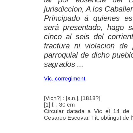
jurisdiccion, A los Caball
Principado á quienes es
será presentado, hago s
cinco al seis del corrie
fractura ni violacion de
parroquial de dicho puebl
sagrados ...
Vic, corregiment
.
[Vich?] : [s.n.], [1818?]
[1] f. ; 30 cm
Circular datada a Vic el 14 de
Cesareo Escovar. Tít. obtingut de l'e