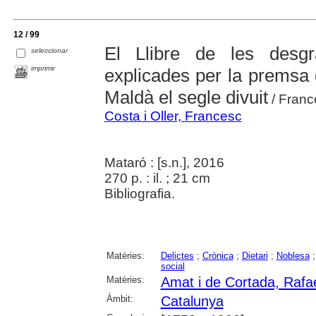
12 / 99
El Llibre de les desgrà
seleccionar
imprimir
explicades per la premsa 
Maldà el segle divuit
/ Franc
Costa i Oller, Francesc
Mataró : [s.n.], 2016
270 p. : il. ; 21 cm
Bibliografia.
Matèries:
Delictes
;
Crònica
;
Dietari
;
Noblesa
social
Matèries:
Amat i de Cortada, Rafae
Àmbit:
Catalunya