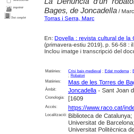
La Denúncia d'un robato
imprimir
Bages, de Joncadella
/ Marc
Torras i Serra, Marc
Text complet
En:
Dovella : revista cultural de l
(primavera-estiu 2019), p. 56-58 : il.
Inclou imatge i transcripció del do
Matèries:
Crisi baix-medieval
;
Edat moderna
;
;
Robatori
Matèries:
Mas de les Torres de Ba
Àmbit:
Joncadella
- Sant Joan d
Cronologia:
[1609
Accés:
https://www.raco.cat/ind
Localització:
Biblioteca de Catalunya;
Universitat de Barcelona; 
Universitat Politècnica 