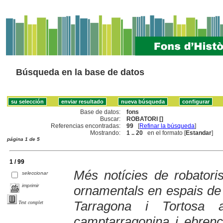
Búsqueda en la base de datos
Base de datos:
fons
Buscar:
ROBATORI []
Referencias encontradas:
99
[
Refinar la búsqueda
]
Mostrando:
1 .. 20
en el formato [
Estandar
]
página 1 de 5
1 / 99
Més notícies de robatoris 
seleccionar
imprimir
ornamentals en espais de 
Tarragona i Tortosa 
Text complet
camptarragonina i ebren