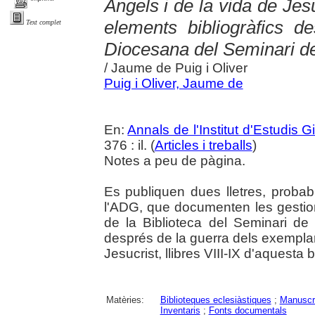
Àngels i de la vida de Jesu
elements bibliogràfics d
Text complet
Diocesana del Seminari de
/ Jaume de Puig i Oliver
Puig i Oliver, Jaume de
En:
Annals de l'Institut d'Estudis G
376 : il. (
Articles i treballs
)
Notes a peu de pàgina.
Es publiquen dues lletres, proba
l'ADG, que documenten les gestion
de la Biblioteca del Seminari de
després de la guerra dels exemplars
Jesucrist, llibres VIII-IX d'aquesta b
Matèries:
Biblioteques eclesiàstiques
;
Manuscr
Inventaris
;
Fonts documentals