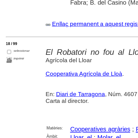
Fabra; B. del Casino (M
Enllaç permanent a aquest regis
18 / 99
El Robatori no fou al Ll
seleccionar
imprimir
Agrícola del Lloar
Cooperativa Agrícola de Lloà
.
En:
Diari de Tarragona
, Núm. 4607 
Carta al director.
Matèries:
Cooperatives agràries
;
Àmbit:
Lloar, el
;
Molar, el