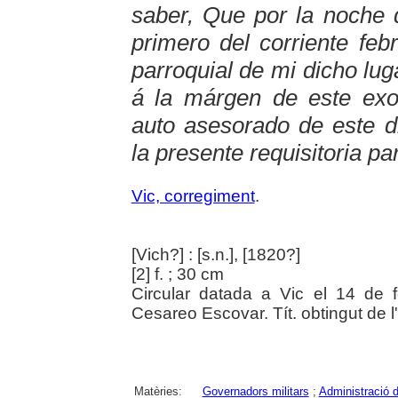
saber, Que por la noche d
primero del corriente feb
parroquial de mi dicho lug
á la márgen de este exo
auto asesorado de este 
la presente requisitoria par
Vic, corregiment
.
[Vich?] : [s.n.], [1820?]
[2] f. ; 30 cm
Circular datada a Vic el 14 de 
Cesareo Escovar. Tít. obtingut de l'e
Matèries:
Governadors militars
;
Administració d