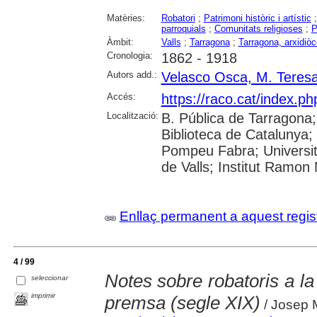
Matèries:
Robatori
;
Patrimoni històric i artístic
parroquials
;
Comunitats religioses
;
P
Àmbit:
Valls
;
Tarragona
;
Tarragona, arxidiòc
Cronologia:
1862 - 1918
Autors add.:
Velasco Osca, M. Teres
Accés:
https://raco.cat/index.p
Localització:
B. Pública de Tarragona
Biblioteca de Catalunya; 
Pompeu Fabra; Universitat
de Valls; Institut Ramon
Enllaç permanent a aquest regis
4 / 99
Notes sobre robatoris a l
seleccionar
imprimir
premsa (segle XIX)
/ Josep M