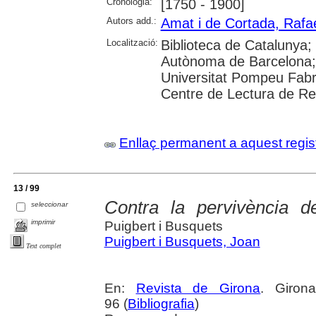
Cronologia:
[1750 - 1900]
Autors add.:
Amat i de Cortada, Rafae
Localització:
Biblioteca de Catalunya;
Autònoma de Barcelona; 
Universitat Pompeu Fabr
Centre de Lectura de Re
Enllaç permanent a aquest regis
13 / 99
Contra la pervivència de
seleccionar
imprimir
Puigbert i Busquets
Puigbert i Busquets, Joan
Text complet
En:
Revista de Girona
. Giron
96 (
Bibliografia
)