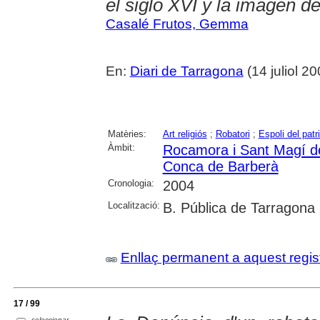
el siglo XVI y la imagen d
Casalé Frutos, Gemma
En:
Diari de Tarragona
(14 juliol 20
Matèries:
Art religiós
;
Robatori
;
Espoli del patr
Àmbit:
Rocamora i Sant Magí d
Conca de Barberà
Cronologia:
2004
Localització:
B. Pública de Tarragona
Enllaç permanent a aquest regis
17 / 99
seleccionar