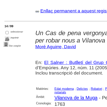
Enllaç permanent a aquest regis
14 / 99
Un Cas de pena vergonyant
seleccionar
imprimir
per robar nous a Vilanova
Moré Aguirre, David
Text complet
En:
El Salner : Butlletí del Grup
d'Empúries. Any 12, núm. 11 (2005) ,
Inclou transcripció del document.
Matèries:
Edat moderna
;
Delictes
;
Robatori
;
P
notarials
Àmbit:
Vilanova de la Muga
- Pe
Cronologia:
1763