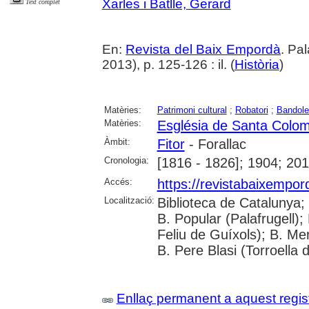
Xarles i Batlle, Gerard
Text complet
En:
Revista del Baix Empordà
. Pa
2013), p. 125-126 : il. (
Història
)
Matèries:
Patrimoni cultural
;
Robatori
;
Bandole
Matèries:
Església de Santa Colom
Àmbit:
Fitor
- Forallac
Cronologia:
[1816 - 1826]; 1904; 20
Accés:
https://revistabaixempo
Localització:
Biblioteca de Catalunya;
B. Popular (Palafrugell);
Feliu de Guíxols); B. Me
B. Pere Blasi (Torroella 
Enllaç permanent a aquest regis