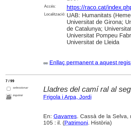
Accés:
https://raco.cat/index.ph
Localització:
UAB: Humanitats (Hemero
Universitat de Girona; Un
de Catalunya; Universita
Universitat Pompeu Fabra;
Universitat de Lleida
Enllaç permanent a aquest regis
7 / 99
Lladres del camí ral al seg
seleccionar
imprimir
Frigola i Arpa, Jordi
En:
Gavarres
. Cassà de la Selva, 
105 : il. (
Patrimoni
. Història)