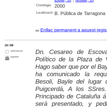
Cronologia:
2000
Localització:
B. Pública de Tarragona
Enllaç permanent a aquest regis
19 / 99
Dn. Cesareo de Escovar
seleccionar
imprimir
Político de la Plaza de 
Hago saber que por el Bay
ha comunicado la requi
Besoli, Bayle del lugar 
Puigcerdá, A los SSres.
Principado de Cataluña á 
será presentado, y ped