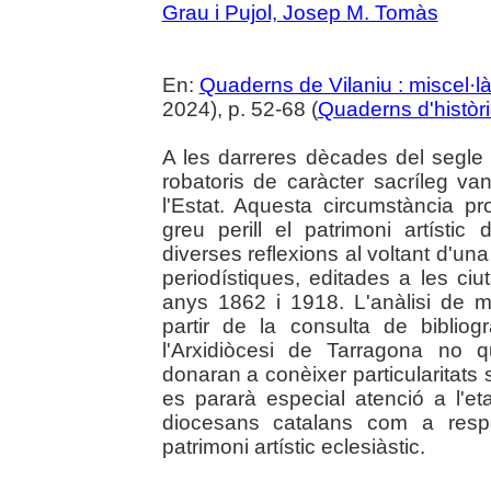
Grau i Pujol, Josep M. Tomàs
En:
Quaderns de Vilaniu : miscel·là
2024), p. 52-68 (
Quaderns d'històr
A les darreres dècades del segle 
robatoris de caràcter sacríleg va
l'Estat. Aquesta circumstància p
greu perill el patrimoni artístic 
diverses reflexions al voltant d'un
periodístiques, editades a les ciu
anys 1862 i 1918. L'anàlisi de m
partir de la consulta de bibliog
l'Arxidiòcesi de Tarragona no 
donaran a conèixer particularitats 
es pararà especial atenció a l'e
diocesans catalans com a respo
patrimoni artístic eclesiàstic.