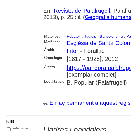
En:
Revista de Palafrugell
. Palaf
2013), p. 25 : il. (
Geografia human
Matèries:
Robatori
;
Judicis
;
Bandolerisme
;
Pa
Matèries:
Església de Santa Colom
Àmbit:
Fitor
- Forallac
Cronologia:
[1817 - 1928]; 2012
Accés:
https://pandora.palafru
[exemplar complet]
Localització:
B. Popular (Palafrugell)
Enllaç permanent a aquest regis
9 / 99
Lladres i bandolers
seleccionar