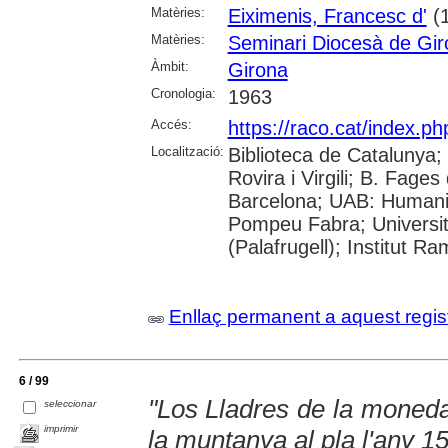
Matèries:
Eiximenis, Francesc d'
(1
Matèries:
Seminari Diocesà de Gir
Àmbit:
Girona
Cronologia:
1963
Accés:
https://raco.cat/index.p
Localització:
Biblioteca de Catalunya; 
Rovira i Virgili; B. Fage
Barcelona; UAB: Humanit
Pompeu Fabra; Universita
(Palafrugell); Institut 
Enllaç permanent a aquest regis
6 / 99
"Los Lladres de la moned
seleccionar
imprimir
la muntanya al pla l'any 1