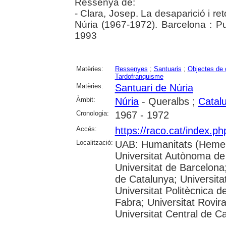
Ressenya de:
- Clara, Josep. La desaparició i r
Núria (1967-1972). Barcelona : Pu
1993
Matèries:
Ressenyes
;
Santuaris
;
Objectes de 
Tardofranquisme
Matèries:
Santuari de Núria
Àmbit:
Núria
- Queralbs ;
Catal
Cronologia:
1967 - 1972
Accés:
https://raco.cat/index.p
Localització:
UAB: Humanitats (Hemer
Universitat Autònoma de
Universitat de Barcelona;
de Catalunya; Universitat
Universitat Politècnica 
Fabra; Universitat Rovira 
Universitat Central de C