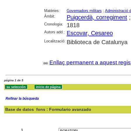
Matèries:
Governadors militars
;
Administració d
Àmbit:
Puigcerdà, corregiment
Cronologia:
1818
Autors add.:
Escovar, Cesareo
Localització:
Biblioteca de Catalunya
Enllaç permanent a aquest regis
página 1 de 5
Refinar la búsqueda
Base de datos
fons : Formulario avanzado
Buscar:
1