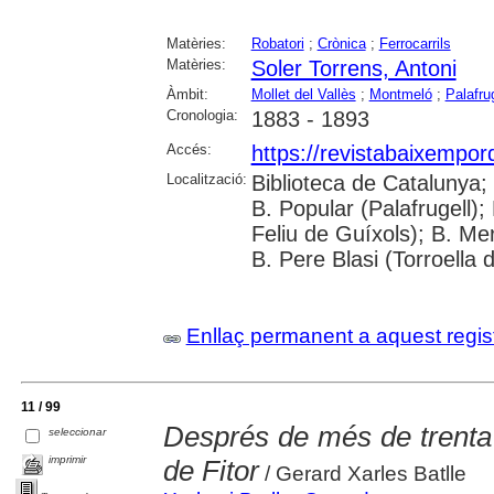
Matèries:
Robatori
;
Crònica
;
Ferrocarrils
Matèries:
Soler Torrens, Antoni
Àmbit:
Mollet del Vallès
;
Montmeló
;
Palafrug
Cronologia:
1883 - 1893
Accés:
https://revistabaixempo
Localització:
Biblioteca de Catalunya;
B. Popular (Palafrugell);
Feliu de Guíxols); B. Me
B. Pere Blasi (Torroella 
Enllaç permanent a aquest regis
11 / 99
Després de més de trenta 
seleccionar
imprimir
de Fitor
/ Gerard Xarles Batlle