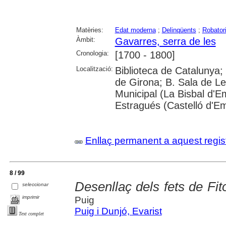
Matèries:
Edat moderna
;
Delinqüents
;
Robator
Àmbit:
Gavarres, serra de les
Cronologia:
[1700 - 1800]
Localització:
Biblioteca de Catalunya; 
de Girona; B. Sala de Le
Municipal (La Bisbal d'
Estragués (Castelló d'E
Enllaç permanent a aquest regis
8 / 99
Desenllaç dels fets de Fit
seleccionar
imprimir
Puig
Puig i Dunjó, Evarist
Text complet