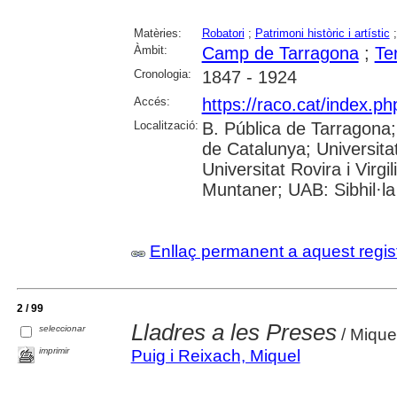
Matèries:
Robatori
;
Patrimoni històric i artístic
Àmbit:
Camp de Tarragona
;
Te
Cronologia:
1847 - 1924
Accés:
https://raco.cat/index.p
Localització:
B. Pública de Tarragona
de Catalunya; Universita
Universitat Rovira i Virgi
Muntaner; UAB: Sibhil·la
Enllaç permanent a aquest regis
2 / 99
Lladres a les Preses
seleccionar
/ Mique
imprimir
Puig i Reixach, Miquel