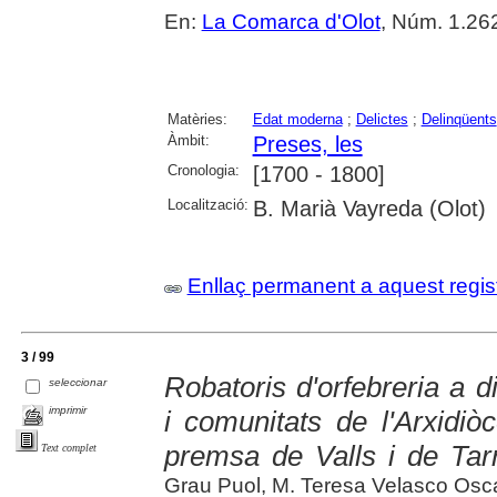
En:
La Comarca d'Olot
, Núm. 1.262
Matèries:
Edat moderna
;
Delictes
;
Delinqüents
Àmbit:
Preses, les
Cronologia:
[1700 - 1800]
Localització:
B. Marià Vayreda (Olot)
Enllaç permanent a aquest regis
3 / 99
Robatoris d'orfebreria a d
seleccionar
imprimir
i comunitats de l'Arxidiò
premsa de Valls i de Tar
Text complet
Grau Puol, M. Teresa Velasco Osc