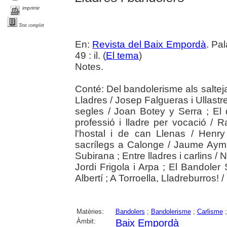
imprimir
Text complet
En:
Revista del Baix Empordà
. Pa
49 : il. (
El tema
)
Notes.
Conté: Del bandolerisme als saltej
Lladres / Josep Falgueras i Ullastre
segles / Joan Botey y Serra ; El
professió i lladre per vocació / 
l'hostal i de can Llenas / Henry 
sacrílegs a Calonge / Jaume Aymar
Subirana ; Entre lladres i carlins /
Jordi Frigola i Arpa ; El Bandoler S
Albertí ; A Torroella, Lladreburros! 
Matèries:
Bandolers
;
Bandolerisme
;
Carlisme
Àmbit:
Baix Empordà