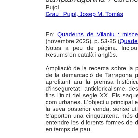
Pujol
Grau i Pujol, Josep M. Tomàs
En:
Quaderns de Vilaniu : miscel
(novembre 2025), p. 53-85 (
Quader
Notes a peu de pàgina. Inclou
Resums en català i anglès.
Ampliació de la recerca sobre la p
de la demarcació de Tarragona p
aprofitant ara la premsa històr
d'inseguretat i anticlericalisme, de
fins l'inici del segle XX. Els saqu
com urbanes. L'objectiu principal 
la seva posterior venda, sense util
S'aporten una cinquantena més de
entendre les diferents formes de de
en temps de pau.