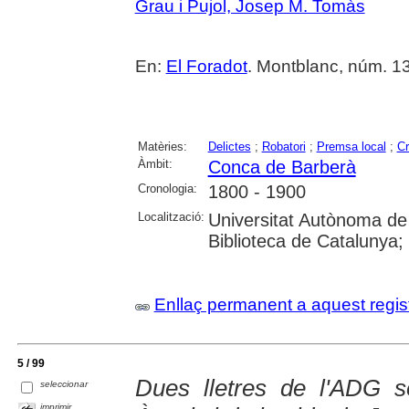
Grau i Pujol, Josep M. Tomàs
En:
El Foradot
. Montblanc, núm. 131
Matèries:
Delictes
;
Robatori
;
Premsa local
;
Cr
Àmbit:
Conca de Barberà
Cronologia:
1800 - 1900
Localització:
Universitat Autònoma de
Biblioteca de Catalunya; U
Enllaç permanent a aquest regis
5 / 99
Dues lletres de l'ADG s
seleccionar
imprimir