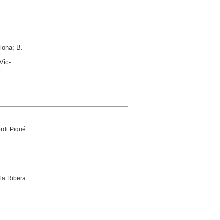
lona; B.
;
Vic-
i
ordi Piqué
 la Ribera