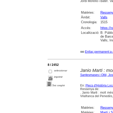
Jordi Morelló i Batet . Va
Matèries:
Ressen
Àmbit:
Valls
Cronologia:
1515
Accés:
https://
Localització:
B. Públi
de Barce
Valls; I
Enllaç permanent a 
8 / 2452
Janio Marti : m
seleccionar
Santesmases i Ollé, Jo
imprimir
En:
Plecs d'Història Loc
Text complet
Ressenya de:
. Janio Marti : molt mé
Vilafranca del Penedès
Matèries:
Ressen
Matèries:
Martí i S