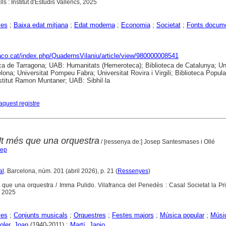
lls : Institut d'Estudis Vallencs, 2025
yes
;
Baixa edat mitjana
;
Edat moderna
;
Economia
;
Societat
;
Fonts docume
raco.cat/index.php/QuadernsVilaniu/article/view/980000008541
ca de Tarragona; UAB: Humanitats (Hemeroteca); Biblioteca de Catalunya; Uni
lona; Universitat Pompeu Fabra; Universitat Rovira i Virgili; Biblioteca Popula
nstitut Ramon Muntaner; UAB: Sibhil·la
aquest registre
olt més que una orquestra
/ [ressenya de:] Josep Santesmases i Ollé
sep
al
. Barcelona, núm. 201 (abril 2026), p. 21 (
Ressenyes
)
s que una orquestra / Imma Pulido. Vilafranca del Penedès : Casal Societat la Pr
, 2025
yes
;
Conjunts musicals
;
Orquestres
;
Festes majors
;
Música popular
;
Músi
oler, Joan
(1940-2011) ;
Martí, Janio