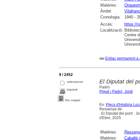
Matèries:
Orquestr
Àmbit:
Vilafran
Cronologia:
1940 - 2
Accés:
https://
Localització:
Bibliote
Centre d
Universit
Universi
Enllaç permanent a 
9 / 2452
El Diputat del 
seleccionar
Padró
imprimir
Piqué i Padró, Jordi
Text complet
En:
Plecs d'Història Loc
Ressenya de:
. El Diputat del pont :
d'Ebre, 2025
Matèries:
Ressen
Matèries:
Caballé 