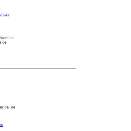
ntals
versitat
r de
incipal de
cs