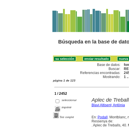
Búsqueda en la base de dat
Base de datos:
fo
Buscar:
RE
Referencias encontradas:
24
Mostrando:
1 .
página 1 de 123
1 / 2452
Aplec de Trebal
seleccionar
Blavi Altisent, Antònia
imprimir
En:
Podall
. Montblanc, 
Text complet
Ressenya de:
. Aplec de Treballs, 40