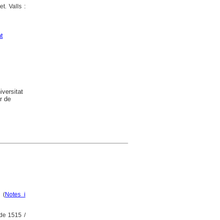
t. Valls :
t
versitat
r de
 (
Notes i
 de 1515 /