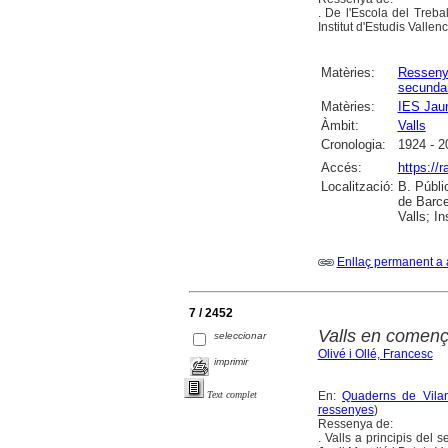
. De l'Escola del Trebal
Institut d'Estudis Vallen
Matèries:
Ressen
secundar
Matèries:
IES Jau
Àmbit:
Valls
Cronologia:
1924 - 2
Accés:
https://
Localització:
B. Públi
de Barce
Valls; I
Enllaç permanent a 
7 / 2452
Valls en començ
seleccionar
Olivé i Ollé, Francesc
imprimir
En:
Quaderns de Vilan
Text complet
ressenyes
)
Ressenya de:
. Valls a principis del 