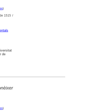
es
)
 de 1515 /
ntals
versitat
r de
onèixer
es
)