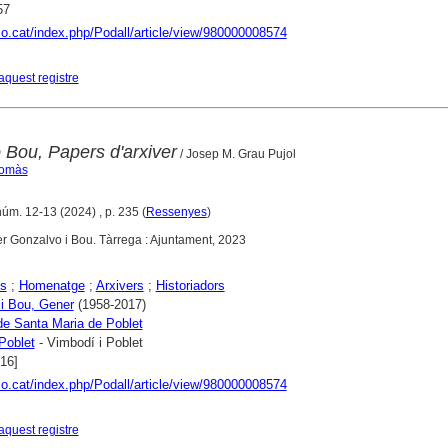
57
aco.cat/index.php/Podall/article/view/980000008574
aquest registre
Bou, Papers d'arxiver
/ Josep M. Grau Pujol
Tomàs
núm. 12-13 (2024) , p. 235 (
Ressenyes
)
ner Gonzalvo i Bou. Tàrrega : Ajuntament, 2023
s
;
Homenatge
;
Arxivers
;
Historiadors
i Bou, Gener
(1958-2017)
de Santa Maria de Poblet
Poblet
- Vimbodí i Poblet
016]
aco.cat/index.php/Podall/article/view/980000008574
aquest registre