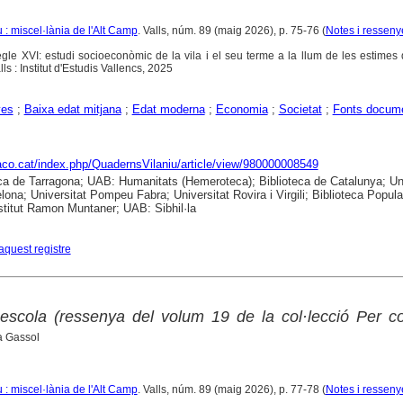
: miscel·lània de l'Alt Camp
. Valls, núm. 89 (maig 2026), p. 75-76 (
Notes i resseny
segle XVI: estudi socioeconòmic de la vila i el seu terme a la llum de les estimes
lls : Institut d'Estudis Vallencs, 2025
yes
;
Baixa edat mitjana
;
Edat moderna
;
Economia
;
Societat
;
Fonts docume
raco.cat/index.php/QuadernsVilaniu/article/view/980000008549
ca de Tarragona; UAB: Humanitats (Hemeroteca); Biblioteca de Catalunya; Uni
lona; Universitat Pompeu Fabra; Universitat Rovira i Virgili; Biblioteca Popula
nstitut Ramon Muntaner; UAB: Sibhil·la
aquest registre
escola (ressenya del volum 19 de la col·lecció Per c
a Gassol
: miscel·lània de l'Alt Camp
. Valls, núm. 89 (maig 2026), p. 77-78 (
Notes i resseny