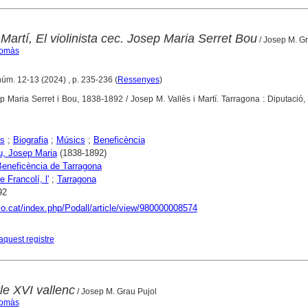
Martí, El violinista cec. Josep Maria Serret Bou
/ Josep M. Gr
Tomàs
núm. 12-13 (2024) , p. 235-236 (
Ressenyes
)
sep Maria Serret i Bou, 1838-1892 / Josep M. Vallès i Martí. Tarragona : Diputació,
s
;
Biografia
;
Músics
;
Beneficència
u, Josep Maria
(1838-1892)
eneficència de Tarragona
 Francolí, l'
;
Tarragona
92
aco.cat/index.php/Podall/article/view/980000008574
aquest registre
le XVI vallenc
/ Josep M. Grau Pujol
Tomàs