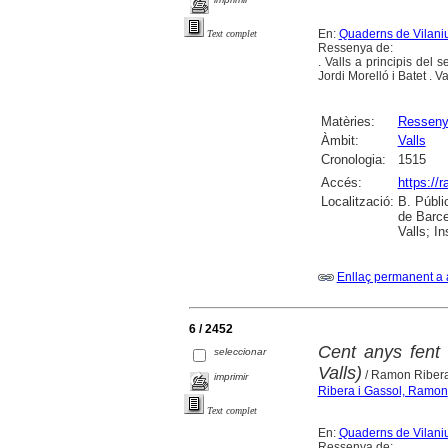
En:
Quaderns de Vilaniu 
Text complet
Ressenya de:
. Valls a principis del 
Jordi Morelló i Batet . Va
Matèries:
Ressen
Àmbit:
Valls
Cronologia:
1515
Accés:
https://
Localització:
B. Públi
de Barce
Valls; I
Enllaç permanent a 
6 / 2452
Cent anys fent 
seleccionar
Valls)
/ Ramon Riber
imprimir
Ribera i Gassol, Ramon
Text complet
En:
Quaderns de Vilaniu 
Ressenya de: