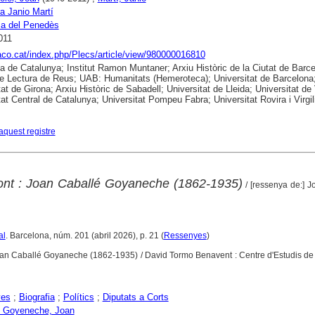
a Janio Martí
ca del Penedès
011
raco.cat/index.php/Plecs/article/view/980000016810
ca de Catalunya; Institut Ramon Muntaner; Arxiu Històric de la Ciutat de Barce
e Lectura de Reus; UAB: Humanitats (Hemeroteca); Universitat de Barcelona
at de Girona; Arxiu Històric de Sabadell; Universitat de Lleida; Universitat de 
tat Central de Catalunya; Universitat Pompeu Fabra; Universitat Rovira i Virgil
aquest registre
pont : Joan Caballé Goyaneche (1862-1935)
/ [ressenya de:] J
al
. Barcelona, núm. 201 (abril 2026), p. 21 (
Ressenyes
)
 Joan Caballé Goyaneche (1862-1935) / David Tormo Benavent : Centre d'Estudis de
yes
;
Biografia
;
Polítics
;
Diputats a Corts
i Goyeneche, Joan