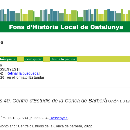
os
ns
SSENYES []
52
[
Refinar la búsqueda
]
. 20
en el formato [
Estandar
]
ls 40, Centre d'Estudis de la Conca de Barberà
/ Antònia Blavi
núm. 12-13 (2024) , p. 232-234 (
Ressenyes
)
. Montblanc : Centre d'Estudis de la Conca de barberà, 2022