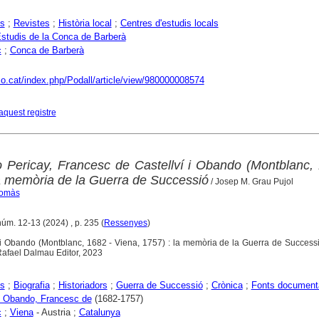
s
;
Revistes
;
Història local
;
Centres d'estudis locals
Estudis de la Conca de Barberà
c
;
Conca de Barberà
aco.cat/index.php/Podall/article/view/980000008574
aquest registre
o Pericay, Francesc de Castellví i Obando (Montblanc,
la memòria de la Guerra de Successió
/ Josep M. Grau Pujol
Tomàs
núm. 12-13 (2024) , p. 235 (
Ressenyes
)
 i Obando (Montblanc, 1682 - Viena, 1757) : la memòria de la Guerra de Successi
Rafael Dalmau Editor, 2023
s
;
Biografia
;
Historiadors
;
Guerra de Successió
;
Crònica
;
Fonts document
 i Obando, Francesc de
(1682-1757)
c
;
Viena
- Austria ;
Catalunya