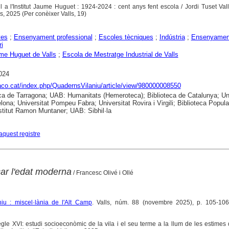
l a l'Institut Jaume Huguet : 1924-2024 : cent anys fent escola / Jordi Tuset Valle
cs, 2025 (Per conèixer Valls, 19)
yes
;
Ensenyament professional
;
Escoles tècniques
;
Indústria
;
Ensenyamen
i
me Huguet de Valls
;
Escola de Mestratge Industrial de Valls
024
raco.cat/index.php/QuadernsVilaniu/article/view/980000008550
ca de Tarragona; UAB: Humanitats (Hemeroteca); Biblioteca de Catalunya; Uni
lona; Universitat Pompeu Fabra; Universitat Rovira i Virgili; Biblioteca Popula
nstitut Ramon Muntaner; UAB: Sibhil·la
aquest registre
ar l'edat moderna
/ Francesc Olivé i Ollé
iu : miscel·lània de l'Alt Camp
. Valls, núm. 88 (novembre 2025), p. 105-106
segle XVI: estudi socioeconòmic de la vila i el seu terme a la llum de les estimes