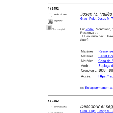
4 / 2452
Josep M. Vallès 
seleccionar
Grau i Pujol, Josep M. 
imprimir
En:
Podall
. Montblanc, 
Text complet
Ressenya de:
. El violinista cec : Jo
Saurí)
Matèries:
Ressenye
Matèries:
Serret Bo
Matèries:
Casa de B
Àmbit:
Espluga de
Cronologia:
1838 - 18
Accés:
https://r
Enllaç permanent a 
5 / 2452
Descobrir el seg
seleccionar
Grau i Pujol, Josep M. 
imprimir