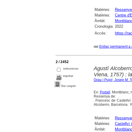
Matèries:
Ressenye
Matèries:
Centre d'
Àmbit:
Montblan
Cronologia:
2022
Accés:
https://r
Enllaç permanent a 
2 / 2452
Agustí Alcoberr
seleccionar
Viena, 1757) : 
imprimir
Grau i Pujol, Josep M. 
Text complet
En:
Podall
. Montblanc, 
Ressenya de:
. Francesc de Castellví
Alcoberro. Barcelona : 
Matèries:
Ressenye
Matèries:
Castellví
Àmbit:
Montblan