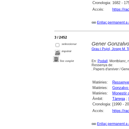
Cronologia:
1682 - 17
Accés:
https://r
Enllaç permanent a 
3 / 2452
Gener Gonzalvo 
seleccionar
Grau i Pujol, Josep M. 
imprimir
En:
Podall
. Montblanc, 
Text complet
Ressenya de:
. Papers d'arxiver / Ge
Matèries:
Ressenye
Matèries:
Gonzalvo 
Matèries:
Monestir 
Àmbit:
Tàrrega
;
Cronologia:
[1990 - 2
Accés:
https://r
Enllaç permanent a 