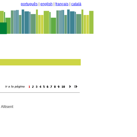
português
|
english
|
français
|
català
ir a la página
 Altisent