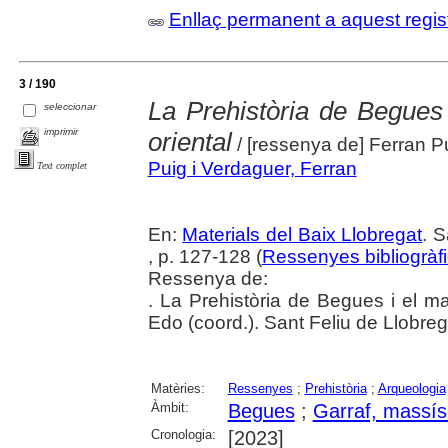
Enllaç permanent a aquest regis
3 / 190
La Prehistòria de Begues 
seleccionar
imprimir
oriental
/ [ressenya de] Ferran P
Puig i Verdaguer, Ferran
Text complet
En:
Materials del Baix Llobregat
. 
, p. 127-128 (
Ressenyes bibliogràf
Ressenya de:
. La Prehistòria de Begues i el ma
Edo (coord.). Sant Feliu de Llobreg
Matèries:
Ressenyes
;
Prehistòria
;
Arqueologia
Àmbit:
Begues
;
Garraf, massís
Cronologia:
[2023]