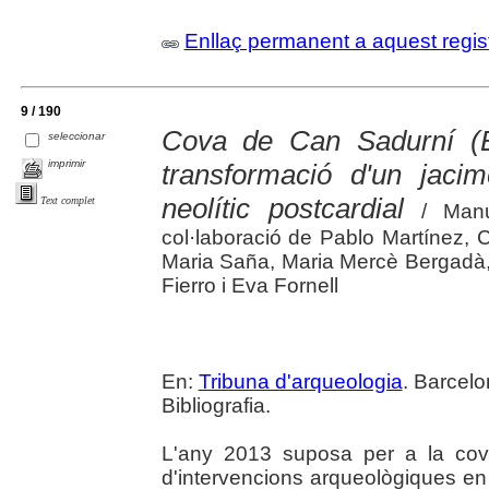
Enllaç permanent a aquest regis
9 / 190
Cova de Can Sadurní (B
seleccionar
imprimir
transformació d'un jacim
neolític postcardial
Text complet
/ Manue
col·laboració de Pablo Martínez,
Maria Saña, Maria Mercè Bergadà, M.
Fierro i Eva Fornell
En:
Tribuna d'arqueologia
. Barcelo
Bibliografia.
L'any 2013 suposa per a la cov
d'intervencions arqueològiques e