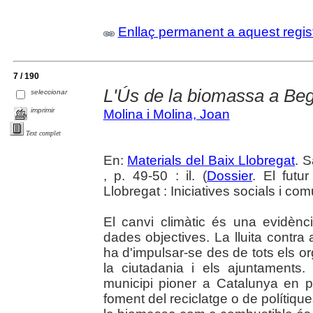
Enllaç permanent a aquest regis
7 / 190
L'Ús de la biomassa a Be
seleccionar
imprimir
Molina i Molina, Joan
Text complet
En:
Materials del Baix Llobregat
. 
, p. 49-50 : il. (
Dossier
. El futu
Llobregat : Iniciatives socials i co
El canvi climàtic és una evidènc
dades objectives. La lluita contra 
ha d'impulsar-se des de tots els o
la ciutadania i els ajuntaments
municipi pioner a Catalunya en p
foment del reciclatge o de polítiques 