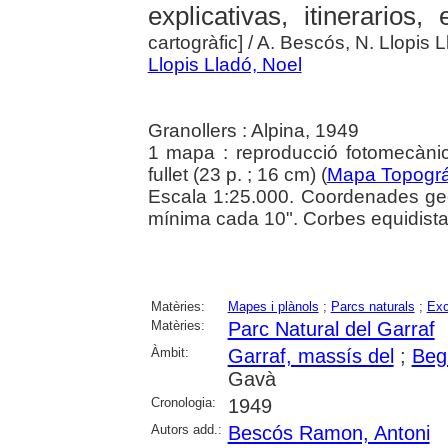
explicativas, itinerarios,
cartogràfic]
/ A. Bescós, N. Llopis 
Llopis Lladó, Noel
Granollers : Alpina, 1949
1 mapa : reproducció fotomecànic
fullet (23 p. ; 16 cm) (
Mapa Topográf
Escala 1:25.000. Coordenades geo
mínima cada 10". Corbes equidista
Matèries:
Mapes i plànols
;
Parcs naturals
;
Exc
Matèries:
Parc Natural del Garraf
Àmbit:
Garraf, massís del
;
Beg
Gavà
Cronologia:
1949
Autors add.:
Bescós Ramon, Antoni