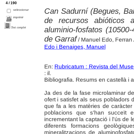
4 / 190
Can Sadurní (Begues, Baix
seleccionar
imprimir
de recursos abióticos 
aluminio-fosfatos (10500
Text complet
de Garraf
/ Manuel Edo, Ferran A
Edo i Benaiges, Manuel
En:
Rubricatum : Revista del Mus
: il.
Bibliografia. Resums en castellà i 
Ja des de la fase microlaminar de 
ofert i satisfet als seus pobladors
que fa a les matèries de caràcter
poblacions que s'han succeït e
incrementant la captació i l'ús de 
diferents formacions geològiqu
mineralitzacions de aluminofosfat