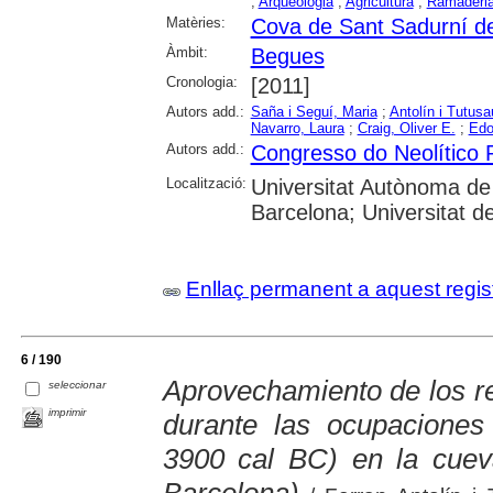
;
Arqueologia
;
Agricultura
;
Ramaderi
Matèries:
Cova de Sant Sadurní d
Àmbit:
Begues
Cronologia:
[2011]
Autors add.:
Saña i Seguí, Maria
;
Antolín i Tutusa
Navarro, Laura
;
Craig, Oliver E.
;
Edo
Autors add.:
Congresso do Neolítico 
Localització:
Universitat Autònoma de 
Barcelona; Universitat d
Enllaç permanent a aquest regis
6 / 190
Aprovechamiento de los r
seleccionar
imprimir
durante las ocupaciones
3900 cal BC) en la cue
Barcelona)