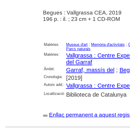
Begues : Vallgrassa CEA, 2019
196 p. : il. ; 23 cm + 1 CD-ROM
Matèries:
Museus d'art
;
Memòria d'activitats
;
G
Parcs naturals
Matèries:
Vallgrassa : Centre Expe
del Garraf
Àmbit:
Garraf, massís del
;
Beg
Cronologia:
[2019]
Autors add.:
Vallgrassa : Centre Expe
Localització:
Biblioteca de Catalunya
Enllaç permanent a aquest regis