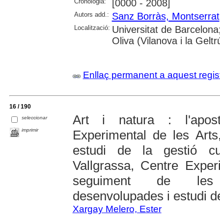
Cronologia:
[0000 - 2008]
Autors add.:
Sanz Borràs, Montserrat
Localització:
Universitat de Barcelona
Oliva (Vilanova i la Geltr
Enllaç permanent a aquest regis
16 / 190
Art i natura : l'apos
seleccionar
imprimir
Experimental de les Arts
estudi de la gestió cu
Vallgrassa, Centre Exper
seguiment de les 
desenvolupades i estudi d
Xargay Melero, Ester