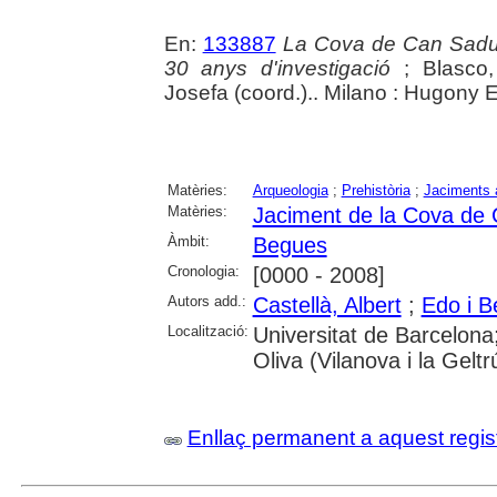
En:
133887
La Cova de Can Sadurni
30 anys d'investigació
; Blasco,
Josefa (coord.).. Milano : Hugony E
Matèries:
Arqueologia
;
Prehistòria
;
Jaciments 
Matèries:
Jaciment de la Cova de
Àmbit:
Begues
Cronologia:
[0000 - 2008]
Autors add.:
Castellà, Albert
;
Edo i B
Localització:
Universitat de Barcelona
Oliva (Vilanova i la Geltr
Enllaç permanent a aquest regis