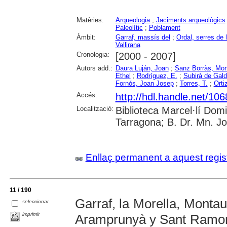
Matèries:
Arqueologia
;
Jaciments arqueològics
Paleolític
;
Poblament
Àmbit:
Garraf, massís del
;
Ordal, serres de l
Vallirana
Cronologia:
[2000 - 2007]
Autors add.:
Daura Luján, Joan
;
Sanz Borràs, Mon
Ethel
;
Rodríguez, E.
;
Subirà de Gald
Fornós, Joan Josep
;
Torres, T.
;
Orti
Accés:
http://hdl.handle.net/10
Localització:
Biblioteca Marcel·lí Dom
Tarragona; B. Dr. Mn. J
Enllaç permanent a aquest regis
11 / 190
Garraf, la Morella, Montau,
seleccionar
imprimir
Aramprunyà y Sant Ramon 