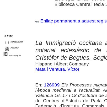
Biblioteca Central Tecla 
Enllaç permanent a aquest regis
8 / 190
La Immigració occitana 
seleccionar
imprimir
notarial eclesiàstic de
Cristòfor de Begues. Segl
Text complet
Hispano i Albert Company
Mata i Ventura, Víctor
En:
126909
Els Processos migrato
l'època medieval a l'actualitat
València 16, 17 i 18 d'octubre de
de Centres d'Estudis de Parla C
Federació d'Instituts Comarcals