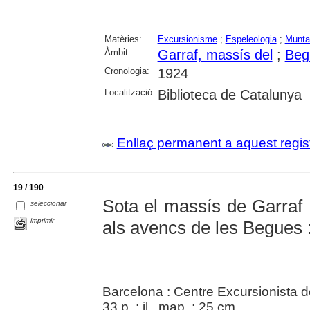
Matèries:
Excursionisme
;
Espeleologia
;
Munta
Àmbit:
Garraf, massís del
;
Beg
Cronologia:
1924
Localització:
Biblioteca de Catalunya
Enllaç permanent a aquest regis
19 / 190
Sota el massís de Garraf 
seleccionar
imprimir
als avencs de les Begues
Barcelona : Centre Excursionista 
33 p. : il., map. ; 25 cm