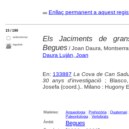
Enllaç permanent a aquest regis
15 / 190
Els Jaciments de grans
seleccionar
imprimir
Begues
/ Joan Daura, Montserra
Daura Luján, Joan
En:
133887
La Cova de Can Sadurni
30 anys d'investigació
; Blasco,
Josefa (coord.).. Milano : Hugony E
Matèries:
Arqueologia
;
Prehistòria
;
Quaternari
Paleontologia
;
Vertebrats
Àmbit:
Begues