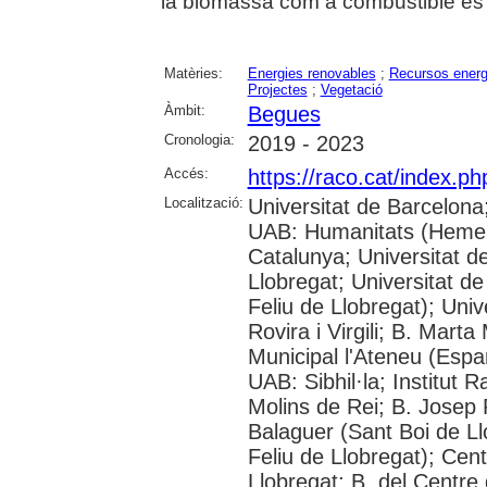
la biomassa com a combustible és 
Matèries:
Energies renovables
;
Recursos energ
Projectes
;
Vegetació
Àmbit:
Begues
Cronologia:
2019 - 2023
Accés:
https://raco.cat/index.ph
Localització:
Universitat de Barcelona
UAB: Humanitats (Hemero
Catalunya; Universitat d
Llobregat; Universitat de
Feliu de Llobregat); Uni
Rovira i Virgili; B. Mart
Municipal l'Ateneu (Espar
UAB: Sibhil·la; Institut
Molins de Rei; B. Josep R
Balaguer (Sant Boi de Ll
Feliu de Llobregat); Cent
Llobregat; B. del Centre 