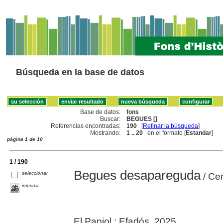
Búsqueda en la base de datos
Base de datos:
fons
Buscar:
BEGUES []
Referencias encontradas:
190
[
Refinar la búsqueda
]
Mostrando:
1 .. 20
en el formato [
Estandar
]
página 1 de 10
1 / 190
Begues desapareguda
seleccionar
/ Ce
imprimir
El Papiol : Efadós, 2025