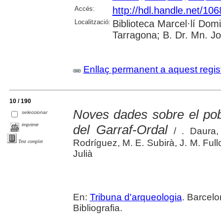
Accés:
http://hdl.handle.net/10
Localització:
Biblioteca Marcel·lí Dom
Tarragona; B. Dr. Mn. J
Enllaç permanent a aquest regis
10 / 190
Noves dades sobre el pob
seleccionar
imprimir
del Garraf-Ordal
/ . Daura,
Rodríguez, M. E. Subirà, J. M. Fullol
Text complet
Julià
En:
Tribuna d'arqueologia
. Barcelo
Bibliografia.