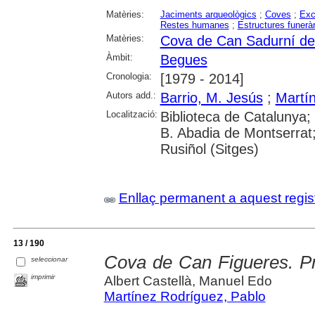
Matèries:
Jaciments arqueològics
;
Coves
;
Exc
Restes humanes
;
Estructures funerà
Matèries:
Cova de Can Sadurní d
Àmbit:
Begues
Cronologia:
[1979 - 2014]
Autors add.:
Barrio, M. Jesús
;
Martí
Localització:
Biblioteca de Catalunya;
B. Abadia de Montserrat
Rusiñol (Sitges)
Enllaç permanent a aquest regis
13 / 190
Cova de Can Figueres. Pr
seleccionar
imprimir
Albert Castellà, Manuel Edo
Martínez Rodríguez, Pablo