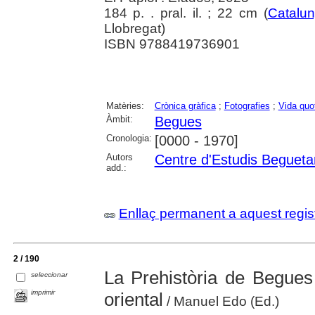
184 p. . pral. il. ; 22 cm (
Catalu
Llobregat)
ISBN 9788419736901
Matèries:
Crònica gràfica
;
Fotografies
;
Vida quo
Àmbit:
Begues
Cronologia:
[0000 - 1970]
Autors
Centre d'Estudis Begueta
add.:
Enllaç permanent a aquest regis
2 / 190
La Prehistòria de Begues
seleccionar
imprimir
oriental
/ Manuel Edo (Ed.)