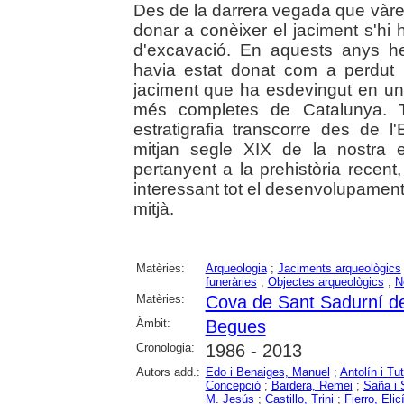
Des de la darrera vegada que vàre
donar a conèixer el jaciment s'
d'excavació. En aquests anys he
havia estat donat com a perdut p
jaciment que ha esdevingut en una
més completes de Catalunya. T
estratigrafia transcorre des de l'
mitjan segle XIX de la nostra e
pertanyent a la prehistòria recent
interessant tot el desenvolupament de
mitjà.
Matèries:
Arqueologia
;
Jaciments arqueològics
funeràries
;
Objectes arqueològics
;
N
Matèries:
Cova de Sant Sadurní d
Àmbit:
Begues
Cronologia:
1986 - 2013
Autors add.:
Edo i Benaiges, Manuel
;
Antolín i Tu
Concepció
;
Bardera, Remei
;
Saña i 
M. Jesús
;
Castillo, Trini
;
Fierro, Elic