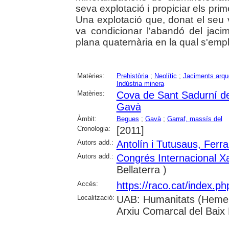
seva explotació i propiciar els prim
Una explotació que, donat el seu
va condicionar l'abandó del jacim
plana quaternària en la qual s'emp
Matèries:
Prehistòria
;
Neolític
;
Jaciments arqu
Indústria minera
Matèries:
Cova de Sant Sadurní d
Gavà
Àmbit:
Begues
;
Gavà
;
Garraf, massís del
Cronologia:
[2011]
Autors add.:
Antolín i Tutusaus, Ferr
Autors add.:
Congrés Internacional Xa
Bellaterra )
Accés:
https://raco.cat/index.p
Localització:
UAB: Humanitats (Hemero
Arxiu Comarcal del Baix