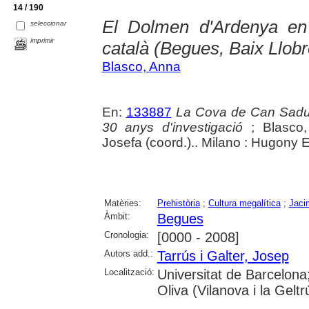
14 / 190
El Dolmen d'Ardenya en 
seleccionar
imprimir
català (Begues, Baix Llobr
Blasco, Anna
En:
133887
La Cova de Can Sadurni
30 anys d'investigació
; Blasco,
Josefa (coord.).. Milano : Hugony E
Matèries:
Prehistòria
;
Cultura megalítica
;
Jaci
Àmbit:
Begues
Cronologia:
[0000 - 2008]
Autors add.:
Tarrús i Galter, Josep
Localització:
Universitat de Barcelona
Oliva (Vilanova i la Geltr