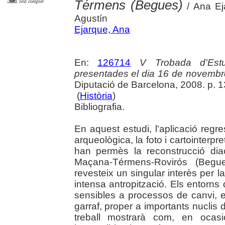
Térmens (Begues)
Text complet
/ Ana Ej
Agustín
Ejarque, Ana
En:
126714
V Trobada d'Estu
presentades el dia 16 de novembr
Diputació de Barcelona, 2008. p. 137
(
Història
)
Bibliografia.
En aquest estudi, l'aplicació reg
arqueològica, la foto i cartointerpr
han permès la reconstrucció dia
Maçana-Térmens-Rovirós (Begues
revesteix un singular interès per 
intensa antropització. Els entor
sensibles a processos de canvi, 
garraf, proper a importants nuclis d
treball mostrarà com, en ocasi