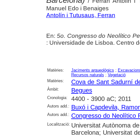
/ Ferran Antolín i
Manuel Edo i Benaiges
Antolín i Tutusaus, Ferran
En:
5o. Congresso do Neolítico Pen
: Universidade de Lisboa. Centro 
Matèries:
Jaciments arqueològics
;
Excavacions
Recursos naturals
;
Vegetació
Matèries:
Cova de Sant Sadurní d
Àmbit:
Begues
Cronologia:
4400 - 3900 aC; 2011
Autors add.:
Buxó i Capdevila, Ramo
Autors add.:
Congresso do Neolítico 
Localització:
Universitat Autònoma de 
Barcelona; Universitat d