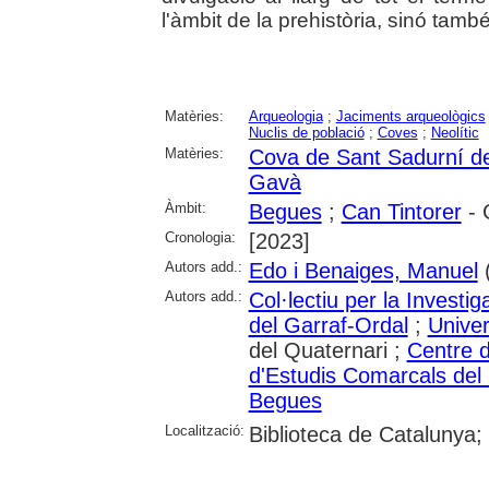
l'àmbit de la prehistòria, sinó tam
Matèries:
Arqueologia
;
Jaciments arqueològics
Nuclis de població
;
Coves
;
Neolític
Matèries:
Cova de Sant Sadurní d
Gavà
Àmbit:
Begues
;
Can Tintorer
- 
Cronologia:
[2023]
Autors add.:
Edo i Benaiges, Manuel
(
Autors add.:
Col·lectiu per la Investig
del Garraf-Ordal
;
Univer
del Quaternari ;
Centre 
d'Estudis Comarcals del 
Begues
Localització:
Biblioteca de Catalunya;