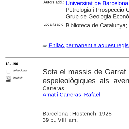
Autors add.:
Universitat de Barcelona
Petrologia i Prospecció 
Grup de Geologia Econò
Localització:
Biblioteca de Catalunya;
Enllaç permanent a aquest regis
18 / 190
Sota el massis de Garraf
seleccionar
imprimir
espeleològiques als av
Carreras
Amat i Carreras, Rafael
Barcelona : Hostench, 1925
39 p., VIII lám.