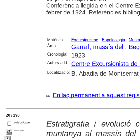
Conferència llegida en el Centre E
febrer de 1924. Referències bibliog
Matèries:
Excursionisme
;
Espeleologia
;
Munta
Àmbit:
Garraf, massís del
;
Beg
Cronologia:
1923
Autors add.:
Centre Excursionista de
Localització:
B. Abadia de Montserrat
Enllaç permanent a aquest regis
20 / 190
Estratigrafia i evolució
seleccionar
imprimir
muntanya al massís del 