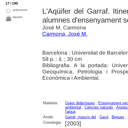
17 / 190
L'Aqüifer del Garraf. Itine
seleccionar
imprimir
alumnes d'ensenyament sec
José M. Carmona
Carmona, José M.
Barcelona : Universitat de Barcelo
58 p. : il. ; 30 cm
Bibliografia. A la portada: Univ
Geoquímica, Petrologia i Prosp
Económica i Ambiental.
Matèries:
Guies didàctiques
;
Ensenyament sec
ambiental
;
Ciències naturals
;
Aigües
l'aigua
Àmbit:
Garraf, massís del
;
Gavà
;
Begues
;
Cronologia:
[2003]