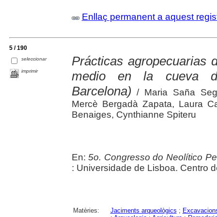
Enllaç permanent a aquest regis
5 / 190
Prácticas agropecuarias d
seleccionar
imprimir
medio en la cueva d
Barcelona)
/ Maria Saña Seguí
Mercè Bergadà Zapata, Laura Cas
Benaiges, Cynthianne Spiteru
En:
5o. Congresso do Neolítico Pen
: Universidade de Lisboa. Centro 
Matèries:
Jaciments arqueològics
;
Excavacions