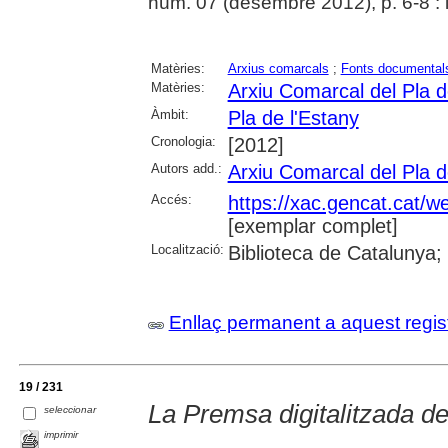
núm. 07 (desembre 2012), p. 6-8 : il
Matèries:
Arxius comarcals
;
Fonts documental
Matèries:
Arxiu Comarcal del Pla d
Àmbit:
Pla de l'Estany
Cronologia:
[2012]
Autors add.:
Arxiu Comarcal del Pla d
Accés:
https://xac.gencat.cat/w
[exemplar complet]
Localització:
Biblioteca de Catalunya;
Enllaç permanent a aquest regis
19 / 231
La Premsa digitalitzada de
seleccionar
imprimir