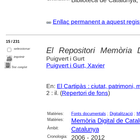
Enllaç permanent a aquest regis
15 / 231
El Repositori Memòria D
seleccionar
imprimir
Puigvert i Gurt
Puigvert i Gurt, Xavier
Text complet
En:
El Cartipàs : ciutat, patrimoni,
2 : il. (
Repertori de fons
)
Matèries:
Fonts documentals
;
Digitalització
;
M
Matèries:
Memòria Digital de Cata
Àmbit:
Catalunya
Cronologia:
2006 - 2012