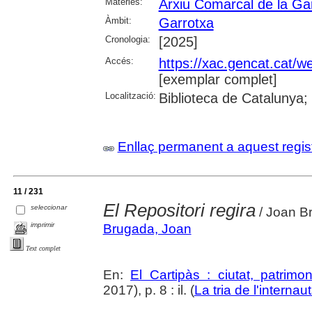
Matèries:
Arxiu Comarcal de la Ga
Àmbit:
Garrotxa
Cronologia:
[2025]
Accés:
https://xac.gencat.cat/
[exemplar complet]
Localització:
Biblioteca de Catalunya;
Enllaç permanent a aquest regis
11 / 231
El Repositori regira
seleccionar
/ Joan B
imprimir
Brugada, Joan
Text complet
En:
El Cartipàs : ciutat, patrimo
2017), p. 8 : il. (
La tria de l'internau