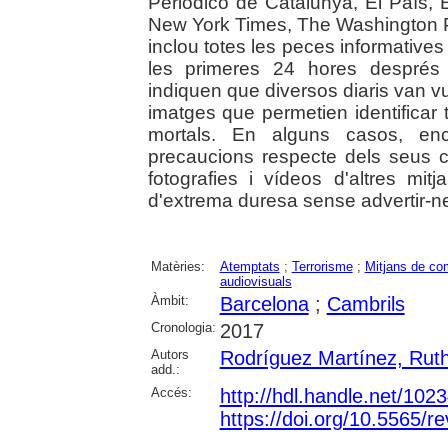
Periódico de Catalunya, El País,
New York Times, The Washington P
inclou totes les peces informative
les primeres 24 hores després d
indiquen que diversos diaris van vul
imatges que permetien identificar 
mortals. En alguns casos, en
precaucions respecte dels seus c
fotografies i vídeos d'altres mi
d'extrema duresa sense advertir-ne 
Matèries:
Atemptats
;
Terrorisme
;
Mitjans de co
audiovisuals
Àmbit:
Barcelona
;
Cambrils
Cronologia:
2017
Autors
Rodríguez Martínez, Rut
add.:
Accés:
http://hdl.handle.net/102
https://doi.org/10.5565/re