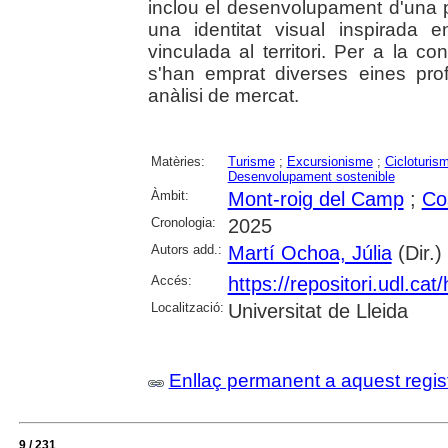
inclou el desenvolupament d'una
una identitat visual inspirada 
vinculada al territori. Per a la co
s'han emprat diverses eines pro
anàlisi de mercat.
Matèries:
Turisme
;
Excursionisme
;
Cicloturis
Desenvolupament sostenible
Àmbit:
Mont-roig del Camp
;
Co
Cronologia:
2025
Autors add.:
Martí Ochoa, Júlia
(Dir.)
Accés:
https://repositori.udl.c
Localització:
Universitat de Lleida
Enllaç permanent a aquest regis
9 / 231