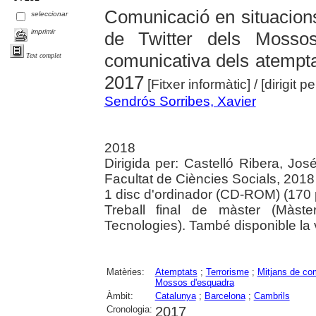
Comunicació en situacions
seleccionar
imprimir
de Twitter dels Mosso
comunicativa dels atempta
Text complet
2017
[Fitxer informàtic]
/ [dirigit 
Sendrós Sorribes, Xavier
2018
Dirigida per: Castelló Ribera, Jos
Facultat de Ciències Socials, 2018
1 disc d'ordinador (CD-ROM) (170 pà
Treball final de màster (Màst
Tecnologies). També disponible la v
Matèries:
Atemptats
;
Terrorisme
;
Mitjans de co
Mossos d'esquadra
Àmbit:
Catalunya
;
Barcelona
;
Cambrils
Cronologia:
2017