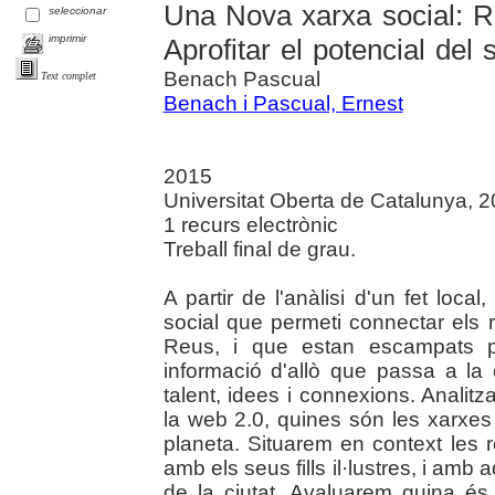
Una Nova xarxa social: R
seleccionar
imprimir
Aprofitar el potencial del 
Benach Pascual
Text complet
Benach i Pascual, Ernest
2015
Universitat Oberta de Catalunya, 
1 recurs electrònic
Treball final de grau.
A partir de l'anàlisi d'un fet loc
social que permeti connectar els 
Reus, i que estan escampats p
informació d'allò que passa a la
talent, idees i connexions. Analitz
la web 2.0, quines són les xarxe
planeta. Situarem en context les 
amb els seus fills il·lustres, i amb
de la ciutat. Avaluarem quina és