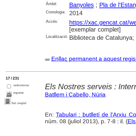
Àmbit:
Banyoles
;
Pla de l'Esta
Cronologia:
2014
Accés:
https://xac.gencat.cat/w
[exemplar complet]
Localització:
Biblioteca de Catalunya;
Enllaç permanent a aquest regis
17 / 231
Els Nostres serveis : Inter
seleccionar
imprimir
Batllem i Cabello, Núria
Text complet
En:
Tabulari : butlletí de l'Arxiu 
núm. 08 (juliol 2013), p. 7-8 : il. (
Els