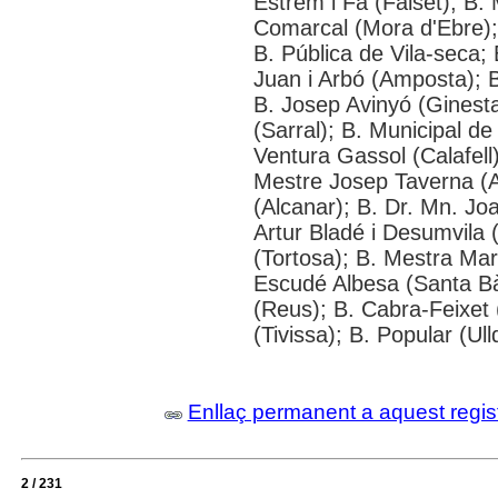
Estrem i Fa (Falset); B. 
Comarcal (Mora d'Ebre); 
B. Pública de Vila-seca; 
Juan i Arbó (Amposta); B
B. Josep Avinyó (Ginest
(Sarral); B. Municipal d
Ventura Gassol (Calafell)
Mestre Josep Taverna (Alf
(Alcanar); B. Dr. Mn. J
Artur Bladé i Desumvila (
(Tortosa); B. Mestra Mar
Escudé Albesa (Santa Bà
(Reus); B. Cabra-Feixet 
(Tivissa); B. Popular (Ul
Enllaç permanent a aquest regis
2 / 231