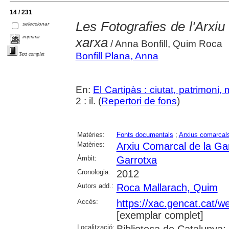
14 / 231
Les Fotografies de l'Arxi
seleccionar
imprimir
xarxa
/ Anna Bonfill, Quim Roca
Bonfill Plana, Anna
Text complet
En:
El Cartipàs : ciutat, patrimoni,
2 : il. (
Repertori de fons
)
Matèries:
Fonts documentals
;
Arxius comarcal
Matèries:
Arxiu Comarcal de la Ga
Àmbit:
Garrotxa
Cronologia:
2012
Autors add.:
Roca Mallarach, Quim
Accés:
https://xac.gencat.cat/
[exemplar complet]
Localització:
Biblioteca de Catalunya;