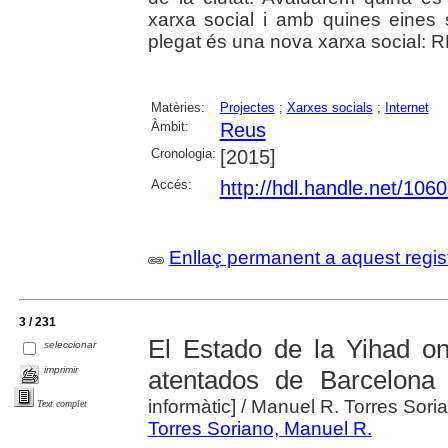
xarxa social i amb quines eines s
plegat és una nova xarxa social: R
Matèries:
Projectes
;
Xarxes socials
;
Internet
Àmbit:
Reus
Cronologia:
[2015]
Accés:
http://hdl.handle.net/106
Enllaç permanent a aquest regis
3 / 231
El Estado de la Yihad o
seleccionar
imprimir
atentados de Barcelona
informàtic]
/ Manuel R. Torres Sori
Text complet
Torres Soriano, Manuel R.