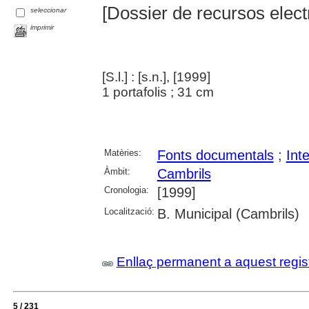
[Dossier de recursos elect
seleccionar
imprimir
[S.l.] : [s.n.], [1999]
1 portafolis ; 31 cm
Matèries:
Fonts documentals
;
Int
Àmbit:
Cambrils
Cronologia:
[1999]
Localització:
B. Municipal (Cambrils)
Enllaç permanent a aquest regis
5 / 231