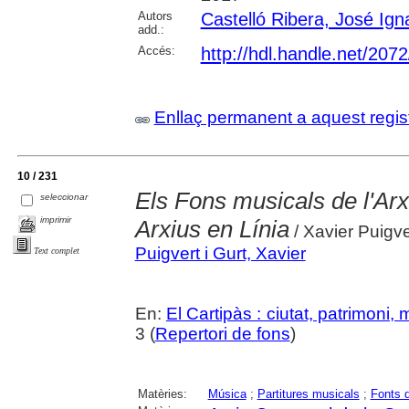
Autors
Castelló Ribera, José Ign
add.:
Accés:
http://hdl.handle.net/207
Enllaç permanent a aquest regis
10 / 231
Els Fons musicals de l'Ar
seleccionar
imprimir
Arxius en Línia
/ Xavier Puigver
Puigvert i Gurt, Xavier
Text complet
En:
El Cartipàs : ciutat, patrimoni,
3 (
Repertori de fons
)
Matèries:
Música
;
Partitures musicals
;
Fonts 