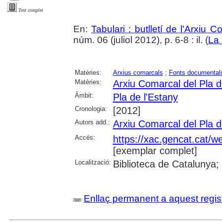
Text complet
En:
Tabulari : butlletí de l'Arxiu 
núm. 06 (juliol 2012), p. 6-8 : il. (
La
Matèries:
Arxius comarcals
;
Fonts documental
Matèries:
Arxiu Comarcal del Pla d
Àmbit:
Pla de l'Estany
Cronologia:
[2012]
Autors add.:
Arxiu Comarcal del Pla d
Accés:
https://xac.gencat.cat/w
[exemplar complet]
Localització:
Biblioteca de Catalunya;
Enllaç permanent a aquest regis