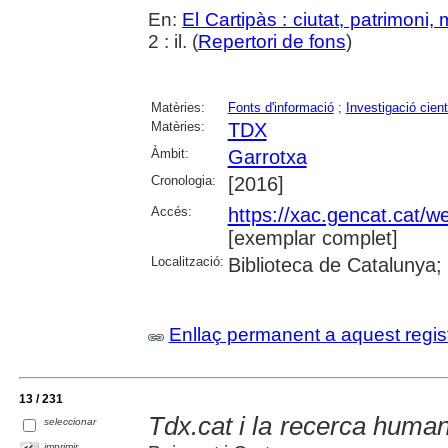
En:
El Cartipàs : ciutat, patrimoni,
2 : il. (
Repertori de fons
)
Matèries:
Fonts d'informació
;
Investigació cient
Matèries:
TDX
Àmbit:
Garrotxa
Cronologia:
[2016]
Accés:
https://xac.gencat.cat/
[exemplar complet]
Localització:
Biblioteca de Catalunya;
Enllaç permanent a aquest regis
13 / 231
Tdx.cat i la recerca human
seleccionar
imprimir