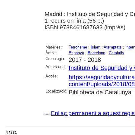
Madrid : Instituto de Seguridad y C
1 recurs en línia (56 p.)
ISBN 9788461687633 (imprès)
Matèries:
Terrorisme
;
Islam
;
Atemptats
;
Inter
Àmbit:
Espanya
;
Barcelona
;
Cambrils
Cronologia:
2017 - 2018
Autors add.:
Instituto de Seguridad y 
Accés:
https://seguridadycultur
content/uploads/2018/08/
Localització:
Biblioteca de Catalunya
Enllaç permanent a aquest regis
4 / 231