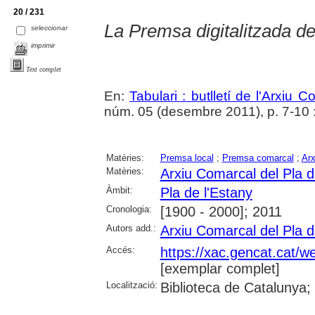
20 / 231
La Premsa digitalitzada de
seleccionar
imprimir
Text complet
En:
Tabulari : butlletí de l'Arxiu 
núm. 05 (desembre 2011), p. 7-10 : i
Matèries:
Premsa local
;
Premsa comarcal
;
Arx
Matèries:
Arxiu Comarcal del Pla d
Àmbit:
Pla de l'Estany
Cronologia:
[1900 - 2000]; 2011
Autors add.:
Arxiu Comarcal del Pla d
Accés:
https://xac.gencat.cat/w
[exemplar complet]
Localització:
Biblioteca de Catalunya;