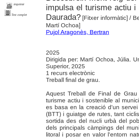
imprimir
impulsa el turisme actiu i
Daurada?
Text complet
[Fitxer informàtic]
/ B
Martí Ochoa]
Pujol Aragonès, Bertran
2025
Dirigida per: Martí Ochoa, Júlia. U
Superior, 2025
1 recurs electrònic
Treball final de grau.
Aquest Treball de Final de Grau
turisme actiu i sostenible al muni
es basa en la creació d'un servei
(BTT) i guiatge de rutes, tant ci
sortida des del nucli urbà del po
dels principals càmpings del muni
litoral i posar en valor l'entorn nat