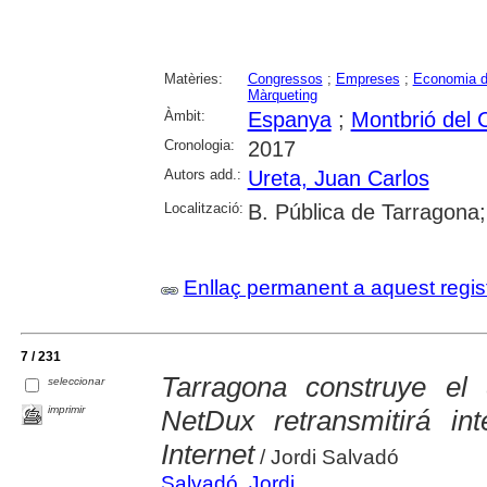
Matèries:
Congressos
;
Empreses
;
Economia d
Màrqueting
Àmbit:
Espanya
;
Montbrió del
Cronologia:
2017
Autors add.:
Ureta, Juan Carlos
Localització:
B. Pública de Tarragona
Enllaç permanent a aquest regis
7 / 231
Tarragona construye el q
seleccionar
imprimir
NetDux retransmitirá int
Internet
/ Jordi Salvadó
Salvadó, Jordi