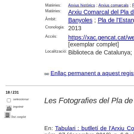
Matèries:
Arxius històrics
;
Arxius comarcals
;
Matèries:
Arxiu Comarcal del Pla d
Àmbit:
Banyoles
;
Pla de l'Esta
Cronologia:
2013
Accés:
https://xac.gencat.cat/w
[exemplar complet]
Localització:
Biblioteca de Catalunya;
Enllaç permanent a aquest regis
18 / 231
Les Fotografies del Pla de
seleccionar
imprimir
Text complet
En:
Tabulari : butlletí de l'Arxiu 