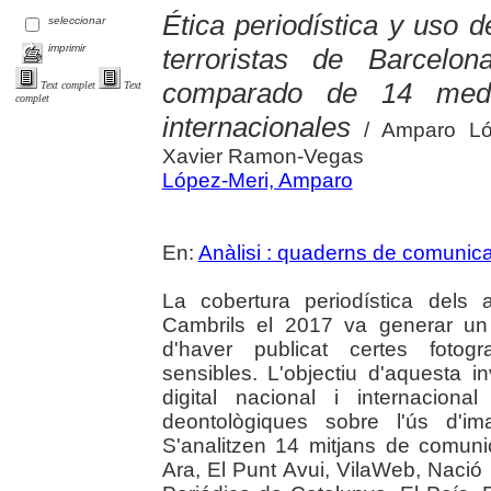
Ética periodística y uso 
seleccionar
imprimir
terroristas de Barcelo
comparado de 14 medio
Text complet
Text
complet
internacionales
/ Amparo Lóp
Xavier Ramon-Vegas
López-Meri, Amparo
En:
Anàlisi : quaderns de comunicac
La cobertura periodística dels 
Cambrils el 2017 va generar un
d'haver publicat certes fotogr
sensibles. L'objectiu d'aquesta 
digital nacional i internacion
deontològiques sobre l'ús d'im
S'analitzen 14 mitjans de comuni
Ara, El Punt Avui, VilaWeb, Nació 