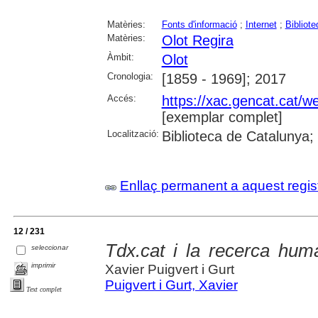
Matèries:
Fonts d'informació
;
Internet
;
Bibliot
Matèries:
Olot Regira
Àmbit:
Olot
Cronologia:
[1859 - 1969]; 2017
Accés:
https://xac.gencat.cat/
[exemplar complet]
Localització:
Biblioteca de Catalunya;
Enllaç permanent a aquest regis
12 / 231
Tdx.cat i la recerca huma
seleccionar
imprimir
Xavier Puigvert i Gurt
Puigvert i Gurt, Xavier
Text complet