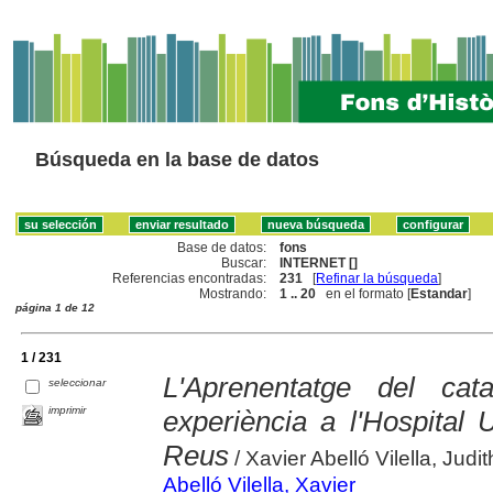
Búsqueda en la base de datos
Base de datos:
fons
Buscar:
INTERNET []
Referencias encontradas:
231
[
Refinar la búsqueda
]
Mostrando:
1 .. 20
en el formato [
Estandar
]
página 1 de 12
1 / 231
L'Aprenentatge del cat
seleccionar
imprimir
experiència a l'Hospital 
Reus
/ Xavier Abelló Vilella, Jud
Abelló Vilella, Xavier