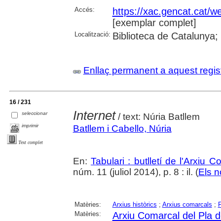
Accés:
https://xac.gencat.cat/
[exemplar complet]
Localització:
Biblioteca de Catalunya;
Enllaç permanent a aquest regis
16 / 231
Internet
seleccionar
/ text: Núria Batllem
imprimir
Batllem i Cabello, Núria
Text complet
En:
Tabulari : butlletí de l'Arxiu 
núm. 11 (juliol 2014), p. 8 : il. (
Els n
Matèries:
Arxius històrics
;
Arxius comarcals
;
Matèries:
Arxiu Comarcal del Pla d