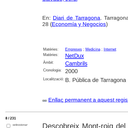
En:
Diari de Tarragona
. Tarragon
28 (
Economía y Negocios
)
Matèries:
Empreses
;
Medicina
;
Internet
Matèries:
NetDux
Àmbit:
Cambrils
Cronologia:
2000
Localització:
B. Pública de Tarragona
Enllaç permanent a aquest regis
8 / 231
Descobreix Mont-roig de
seleccionar