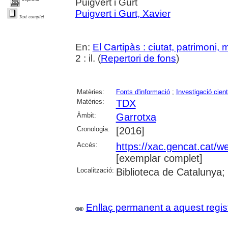
Puigvert i Gurt
Puigvert i Gurt, Xavier
Text complet
En:
El Cartipàs : ciutat, patrimoni,
2 : il. (
Repertori de fons
)
Matèries:
Fonts d'informació
;
Investigació cient
Matèries:
TDX
Àmbit:
Garrotxa
Cronologia:
[2016]
Accés:
https://xac.gencat.cat/
[exemplar complet]
Localització:
Biblioteca de Catalunya;
Enllaç permanent a aquest regis