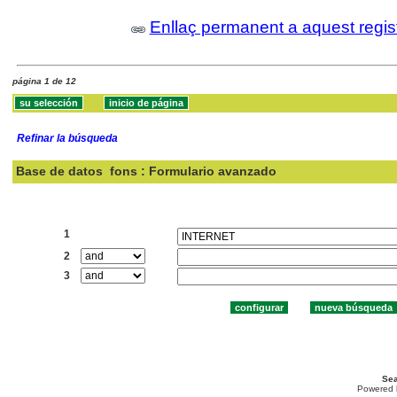
Enllaç permanent a aquest regis
página 1 de 12
Refinar la búsqueda
Base de datos
fons : Formulario avanzado
Buscar:
1
2
3
Sea
Powered