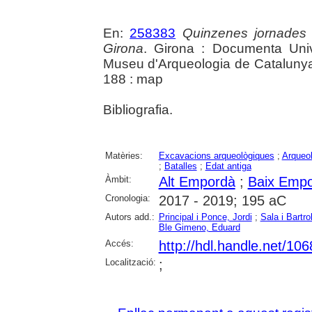
En:
258383
Quinzenes jornades
Girona
. Girona : Documenta Unive
Museu d'Arqueologia de Catalunya 
188 : map
Bibliografia.
Matèries:
Excavacions arqueològiques
;
Arqueol
;
Batalles
;
Edat antiga
Àmbit:
Alt Empordà
;
Baix Emp
Cronologia:
2017 - 2019; 195 aC
Autors add.:
Principal i Ponce, Jordi
;
Sala i Bartro
Ble Gimeno, Eduard
Accés:
http://hdl.handle.net/10
Localització:
;