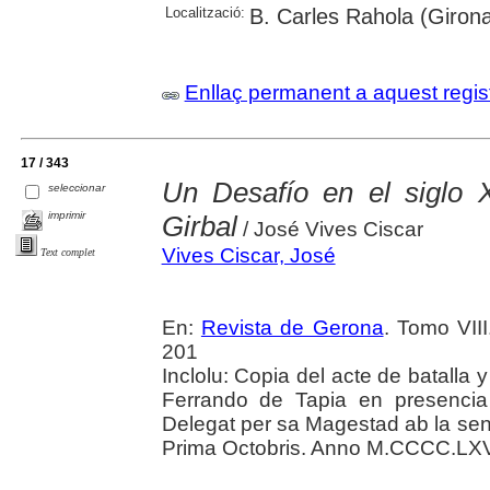
Localització:
B. Carles Rahola (Giron
Enllaç permanent a aquest regis
17 / 343
Un Desafío en el siglo 
seleccionar
imprimir
Girbal
/ José Vives Ciscar
Vives Ciscar, José
Text complet
En:
Revista de Gerona
. Tomo VIII
201
Inclolu: Copia del acte de batalla 
Ferrando de Tapia en presencia
Delegat per sa Magestad ab la sent
Prima Octobris. Anno M.CCCC.LX