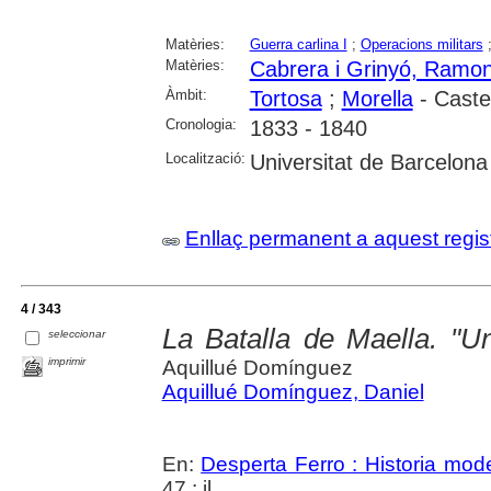
Matèries:
Guerra carlina I
;
Operacions militars
Matèries:
Cabrera i Grinyó, Ramo
Àmbit:
Tortosa
;
Morella
- Caste
Cronologia:
1833 - 1840
Localització:
Universitat de Barcelona
Enllaç permanent a aquest regis
4 / 343
La Batalla de Maella. "U
seleccionar
imprimir
Aquillué Domínguez
Aquillué Domínguez, Daniel
En:
Desperta Ferro : Historia mod
47 : il.