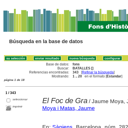
Búsqueda en la base de datos
Base de datos:
fons
Buscar:
BATALLES []
Referencias encontradas:
343
[
Refinar la búsqueda
]
Mostrando:
1 .. 20
en el formato [
Estandar
]
página 1 de 18
1 / 343
El Foc de Gra
seleccionar
/ Jaume Moya, 
imprimir
Moya i Matas, Jaume
En:
Sàpiens
. Barcelona, núm. 282 