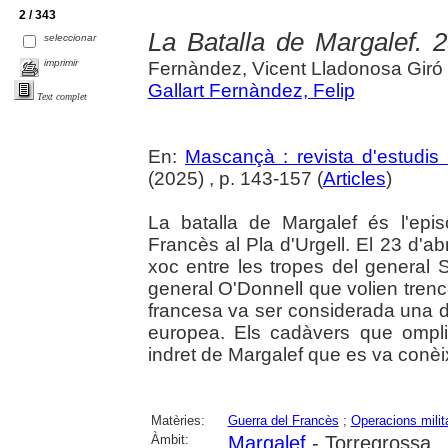
2 / 343
La Batalla de Margalef. 2
seleccionar
imprimir
Fernàndez, Vicent Lladonosa Giró
Gallart Fernàndez, Felip
Text complet
En:
Mascançà : revista d'estudis 
(2025) , p. 143-157 (
Articles
)
La batalla de Margalef és l'epi
Francès al Pla d'Urgell. El 23 d'ab
xoc entre les tropes del general 
general O'Donnell que volien trenca
francesa va ser considerada una de 
europea. Els cadàvers que ompli
indret de Margalef que es va conèi
Matèries:
Guerra del Francès
;
Operacions milit
Àmbit:
Margalef
- Torregrossa