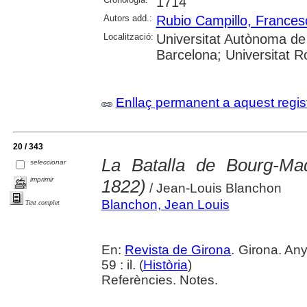
1714
Autors add.:
Rubio Campillo, Frances
Localització:
Universitat Autònoma de 
Barcelona; Universitat Rov
Enllaç permanent a aquest regis
20 / 343
La Batalla de Bourg-M
seleccionar
imprimir
1822)
/ Jean-Louis Blanchon
Blanchon, Jean Louis
Text complet
En:
Revista de Girona
. Girona. An
59 : il. (
Història
)
Referències. Notes.