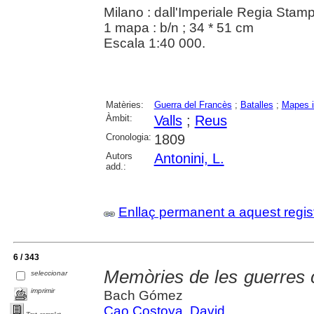
Milano : dall'Imperiale Regia Stam
1 mapa : b/n ; 34 * 51 cm
Escala 1:40 000.
Matèries:
Guerra del Francès
;
Batalles
;
Mapes i
Àmbit:
Valls
;
Reus
Cronologia:
1809
Autors
Antonini, L.
add.:
Enllaç permanent a aquest regis
6 / 343
Memòries de les guerres 
seleccionar
imprimir
Bach Gómez
Cao Costoya, David