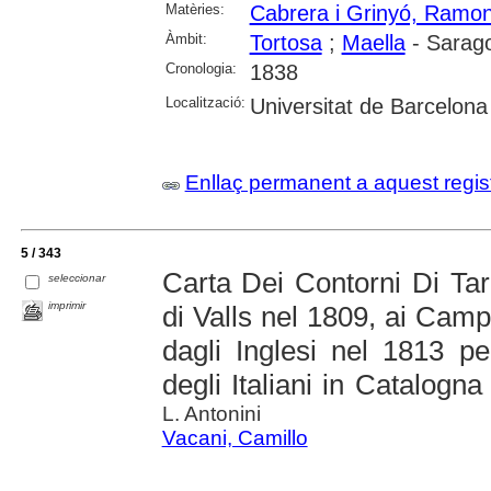
Matèries:
Cabrera i Grinyó, Ramo
Àmbit:
Tortosa
;
Maella
- Sarag
Cronologia:
1838
Localització:
Universitat de Barcelona
Enllaç permanent a aquest regis
5 / 343
Carta Dei Contorni Di Tarr
seleccionar
imprimir
di Valls nel 1809, ai Campi
dagli Inglesi nel 1813 per
degli Italiani in Catalogna
L. Antonini
Vacani, Camillo