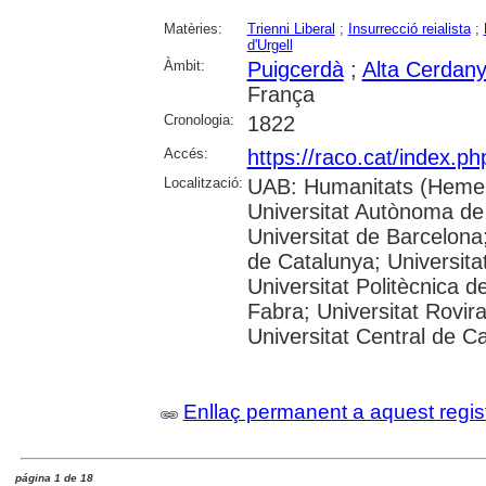
Matèries:
Trienni Liberal
;
Insurrecció reialista
;
d'Urgell
Àmbit:
Puigcerdà
;
Alta Cerdan
França
Cronologia:
1822
Accés:
https://raco.cat/index.p
Localització:
UAB: Humanitats (Hemer
Universitat Autònoma de
Universitat de Barcelona;
de Catalunya; Universitat
Universitat Politècnica 
Fabra; Universitat Rovira 
Universitat Central de C
Enllaç permanent a aquest regis
página 1 de 18