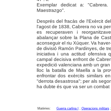
Exemplar dedicat a: "Cabrera.
Maestrazgo".
Després del fracàs de l'Exèrcit d
l'agost de 1838, Cabrera no va pe
es recuperaven i reorganitzave
abalançar sobre la Plana de Castell
aconseguir el riu Xúquer. Va haver
de divisió Ramón Pardinyes, de tre
iniciativa i una actitud ofensiva
campal decisiva enfront de Cabrera
expedició valenciana amb un gran 
lloc la batalla de Maella a la p
enfrontar dos exèrcits similars 
"derrota desastrosa"; per als segon
ha dubte és que va ser un combat 
Matèries:
Guerra carlina I
;
Operacions militars