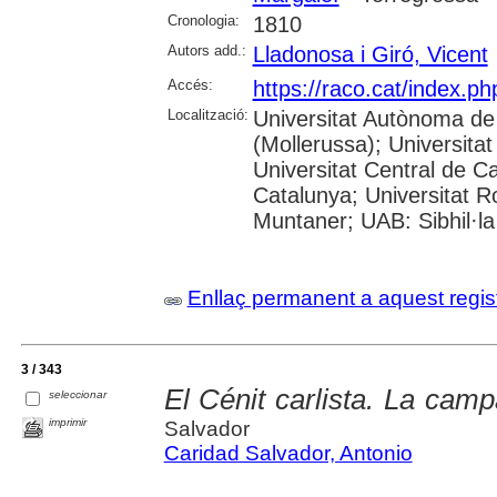
Cronologia:
1810
Autors add.:
Lladonosa i Giró, Vicent
Accés:
https://raco.cat/index.
Localització:
Universitat Autònoma de
(Mollerussa); Universitat
Universitat Central de Ca
Catalunya; Universitat Rov
Muntaner; UAB: Sibhil·la
Enllaç permanent a aquest regis
3 / 343
El Cénit carlista. La cam
seleccionar
imprimir
Salvador
Caridad Salvador, Antonio