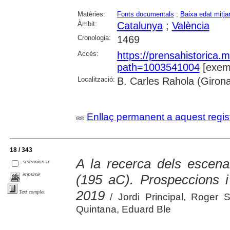
Matèries:
Fonts documentals
;
Baixa edat mitja
Àmbit:
Catalunya
;
València
Cronologia:
1469
Accés:
https://prensahistorica
path=1003541004
[exemp
Localització:
B. Carles Rahola (Giron
Enllaç permanent a aquest regis
18 / 343
A la recerca dels escena
seleccionar
imprimir
(195 aC). Prospeccions i
2019
Text complet
/ Jordi Principal, Roger 
Quintana, Eduard Ble