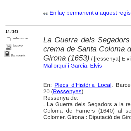
Enllaç permanent a aquest regis
14 / 343
La Guerra dels Segadors 
seleccionar
imprimir
crema de Santa Coloma de
Girona (1653)
Text complet
/ [ressenya] Elv
Mallorquí i Garcia, Elvis
En:
Plecs d'Història Local
. Barc
20 (
Ressenyes
)
Ressenya de:
. La Guerra dels Segadors a la r
Coloma de Farners (1640) al se
Colomer. Girona : Diputació de Gi