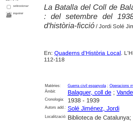
La Batalla del Coll de Bal
seleccionar
imprimir
: del setembre del 1938
d'història-ficció
/ Jordi Solé J
En:
Quaderns d'Història Local
. L'H
112-118
Matèries:
Guerra civil espanyola
;
Operacions mi
Àmbit:
Balaguer, coll de
;
Vandel
Cronologia:
1938 - 1939
Autors add.:
Solé Jiménez, Jordi
Localització:
Biblioteca de Catalunya;