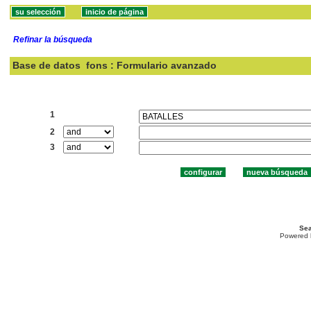
Refinar la búsqueda
Base de datos
fons : Formulario avanzado
Buscar:
1
2
3
Sea
Powered