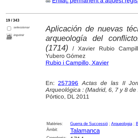
Enllaç permanent a aquest regis
19 / 343
Aplicación de nuevas téc
seleccionar
imprimir
arqueología del conflic
(1714)
/ Xavier Rubio Campill
Yubero Gómez
Rubio i Campillo, Xavier
En:
257396
Actas de las II Jo
Arqueológica : (Madrid, 6, 7 y 8 d
Pórtico, DL 2011
Matèries:
Guerra de Successió
;
Arqueologia
;
B
Àmbit:
Talamanca
Cronologia: