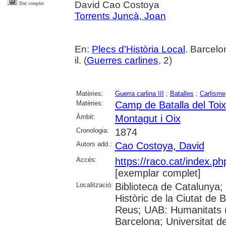
David Cao Costoya
Text complet
Torrents Juncà, Joan
En:
Plecs d'Història Local
. Barcelo
il. (
Guerres carlines
, 2)
Matèries:
Guerra carlina III
;
Batalles
;
Carlisme
Matèries:
Camp de Batalla del Toix
Àmbit:
Montagut i Oix
Cronologia:
1874
Autors add.:
Cao Costoya, David
Accés:
https://raco.cat/index.p
[exemplar complet]
Localització:
Biblioteca de Catalunya;
Històric de la Ciutat de
Reus; UAB: Humanitats (
Barcelona; Universitat de