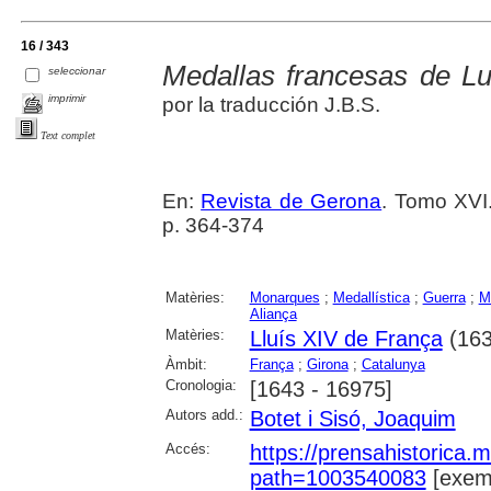
16 / 343
Medallas francesas de Lu
seleccionar
imprimir
por la traducción J.B.S.
Text complet
En:
Revista de Gerona
. Tomo XVI
p. 364-374
Matèries:
Monarques
;
Medallística
;
Guerra
;
Mi
Aliança
Matèries:
Lluís XIV de França
(163
Àmbit:
França
;
Girona
;
Catalunya
Cronologia:
[1643 - 16975]
Autors add.:
Botet i Sisó, Joaquim
Accés:
https://prensahistorica
path=1003540083
[exemp