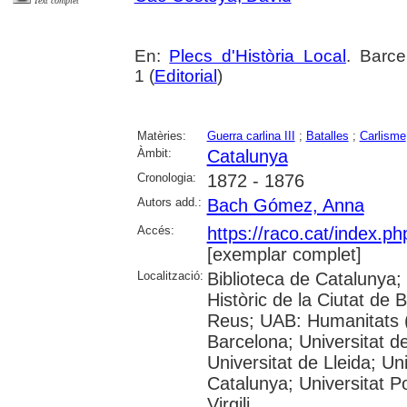
Text complet
En:
Plecs d'Història Local
. Barc
1 (
Editorial
)
Matèries:
Guerra carlina III
;
Batalles
;
Carlisme
Àmbit:
Catalunya
Cronologia:
1872 - 1876
Autors add.:
Bach Gómez, Anna
Accés:
https://raco.cat/index.p
[exemplar complet]
Localització:
Biblioteca de Catalunya;
Històric de la Ciutat de
Reus; UAB: Humanitats (
Barcelona; Universitat de
Universitat de Lleida; Un
Catalunya; Universitat P
Virgili