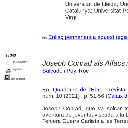
Universitat de Lleida; Un
Catalunya; Universitat P
Virgili
Enllaç permanent a aquest regis
9 / 343
Joseph Conrad als Alfacs
seleccionar
/
imprimir
Salvadó i Poy, Roc
Text complet
En:
Quaderns de l'Ebre : revista 
núm. 10 (2021) , p. 51-56 (
Calaix d
Joseph Conrad, que va solcar t
aventura de joventut viscuda a la 
Tercera Guerra Carlista a les Terres