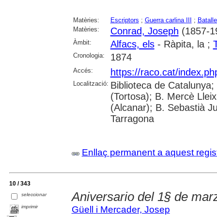
Matèries:
Escriptors
;
Guerra carlina III
;
Batall
Matèries:
Conrad, Joseph
(1857-1
Àmbit:
Alfacs, els
- Ràpita, la ;
Cronologia:
1874
Accés:
https://raco.cat/index.p
Localització:
Biblioteca de Catalunya;
(Tortosa); B. Mercè Lleix
(Alcanar); B. Sebastià J
Tarragona
Enllaç permanent a aquest regis
10 / 343
Aniversario del 1§ de mar
seleccionar
imprimir
Güell i Mercader, Josep