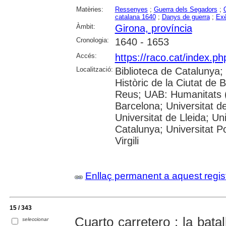
Matèries:
Ressenyes
;
Guerra dels Segadors
;
catalana 1640
;
Danys de guerra
;
Exè
Àmbit:
Girona, província
Cronologia:
1640 - 1653
Accés:
https://raco.cat/index.ph
Localització:
Biblioteca de Catalunya;
Històric de la Ciutat de
Reus; UAB: Humanitats (
Barcelona; Universitat de
Universitat de Lleida; Un
Catalunya; Universitat P
Virgili
Enllaç permanent a aquest regis
15 / 343
Cuarto carretero : la bata
seleccionar