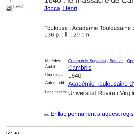
1640 : le massacre de Ca
imprimir
Jonca, Henri
Toulouse : Académie Toulousaine d'H
136 p. : il. ; 29 cm
Matèries:
Guerra dels Segadors
;
Batalles
;
Ope
Àmbit:
Cambrils
Cronologia:
1640
Autors add.:
Académie Toulousaine d'Hi
Localització:
Universitat Rovira i Virgili
Enllaç permanent a aquest regis
12 / 343