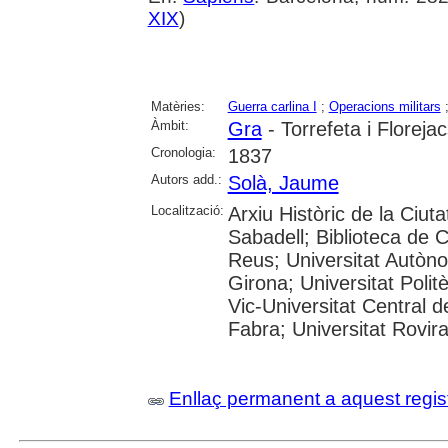
XIX
)
Matèries:
Guerra carlina I
;
Operacions militars
Àmbit:
Gra
- Torrefeta i Floreja
Cronologia:
1837
Autors add.:
Solà, Jaume
Localització:
Arxiu Històric de la Ciut
Sabadell; Biblioteca de 
Reus; Universitat Autòno
Girona; Universitat Polit
Vic-Universitat Central 
Fabra; Universitat Rovira i
Enllaç permanent a aquest regis