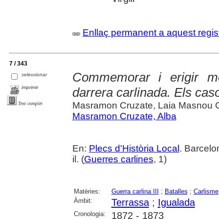
Enllaç permanent a aquest regis
7 / 343
Commemorar i erigir m
seleccionar
imprimir
darrera carlinada. Els cas
Masramon Cruzate, Laia Masnou
Text complet
Masramon Cruzate, Alba
En:
Plecs d'Història Local
. Barcelo
il. (
Guerres carlines
, 1)
Matèries:
Guerra carlina III
;
Batalles
;
Carlisme
Àmbit:
Terrassa
;
Igualada
Cronologia:
1872 - 1873