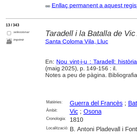
Enllaç permanent a aquest regis
13 / 343
Taradell i la Batalla de Vic
seleccionar
imprimir
Santa Coloma Vila, Lluc
En:
Nou vint-i-u : Taradell: històr
(maig 2025), p. 149-156 : il.
Notes a peu de pàgina. Bibliografia
Matèries:
Guerra del Francès
;
Bat
Àmbit:
Vic
;
Osona
Cronologia:
1810
Localització:
B. Antoni Pladevall i Font