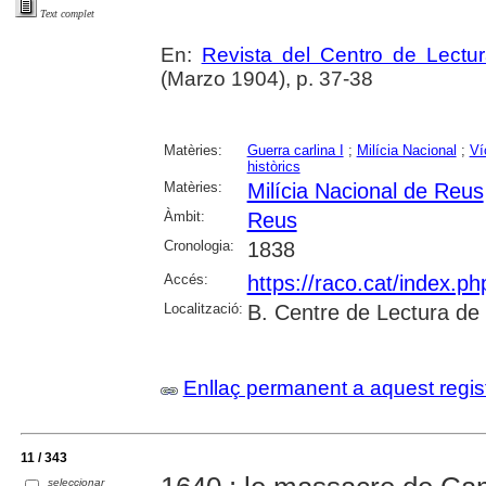
Text complet
En:
Revista del Centro de Lectu
(Marzo 1904), p. 37-38
Matèries:
Guerra carlina I
;
Milícia Nacional
;
Ví
històrics
Matèries:
Milícia Nacional de Reus
Àmbit:
Reus
Cronologia:
1838
Accés:
https://raco.cat/index.p
Localització:
B. Centre de Lectura de
Enllaç permanent a aquest regis
11 / 343
seleccionar