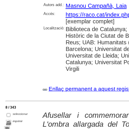
Autors add.:
Masnou Campañà, Laia
Accés:
https://raco.cat/index.p
[exemplar complet]
Localització:
Biblioteca de Catalunya;
Històric de la Ciutat de
Reus; UAB: Humanitats (
Barcelona; Universitat de
Universitat de Lleida; Un
Catalunya; Universitat P
Virgili
Enllaç permanent a aquest regis
8 / 343
Afusellar i commemora
seleccionar
imprimir
L'ombra allargada del To