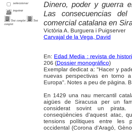
Dinero, poder y guerra e
seleccionar
imprimir
Las consecuencias del
comercial catalana en Sir
Text complet
Text
complet
Victòria A. Burguera i Puigserver
Carvajal de la Vega, David
En:
Edad Media : revista de histor
206 (
Dossier monográfico
)
Exemplar dedicat a: "Hacer y pad
nuevas perspectivas en torno a
Europa". Notes a peu de pàgina. Bib
En 1429 una nau mercantil catal
aigües de Siracusa per un fam
considerat sovint un pirata.
conseqüències d'aquest atac, qu
tensions polítiques entre les p
occidental (Corona d'Aragó, Gènov