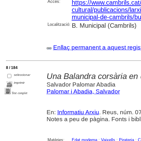
Accés:
https://www.cambrils.cat/
cultural/publicacions/larxi
municipal-de-cambrils/but
Localització:
B. Municipal (Cambrils)
Enllaç permanent a aquest regis
8 / 184
Una Balandra corsària en
seleccionar
imprimir
Salvador Palomar Abadia
Palomar i Abadia, Salvador
Text complet
En:
Informatiu Arxiu
. Reus, núm. 07 
Notes a peu de pàgina. Fonts i bibli
Matèries:
Edat moderna
;
Vaixells
;
Pirateria
;
C