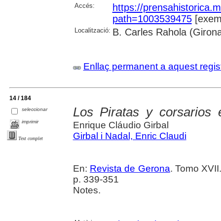
Accés:
https://prensahistorica
path=1003539475
[exemp
Localització:
B. Carles Rahola (Giron
Enllaç permanent a aquest regis
14 / 184
Los Piratas y corsarios
seleccionar
imprimir
Enrique Cláudio Girbal
Girbal i Nadal, Enric Claudi
Text complet
En:
Revista de Gerona
. Tomo XVII
p. 339-351
Notes.