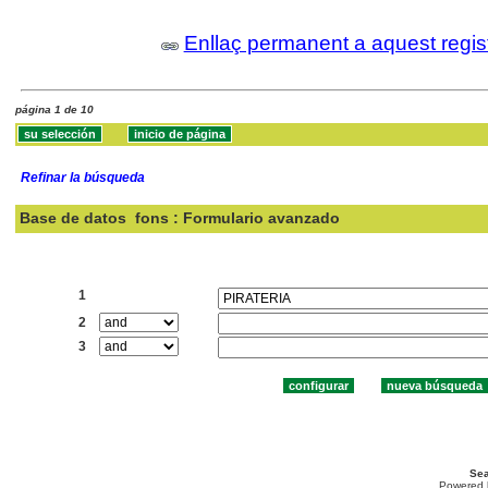
Enllaç permanent a aquest regis
página 1 de 10
Refinar la búsqueda
Base de datos
fons : Formulario avanzado
Buscar:
1
2
3
Sea
Powered