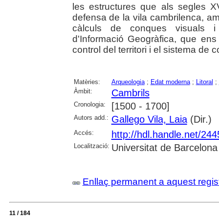
les estructures que als segles X
defensa de la vila cambrilenca, amb l
càlculs de conques visuals i in
d'Informació Geogràfica, que ens
control del territori i el sistema de
Matèries:
Arqueologia
;
Edat moderna
;
Litoral
;
Àmbit:
Cambrils
Cronologia:
[1500 - 1700]
Autors add.:
Gallego Vila, Laia
(Dir.)
Accés:
http://hdl.handle.net/24
Localització:
Universitat de Barcelona
Enllaç permanent a aquest regis
11 / 184