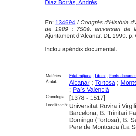
Diaz Borràs, Andrés
En:
134694
I Congrés d'Història d'
de 1989 : 750è. aniversari de 
Ajuntament d'Alcanar, DL 1990. p.
Inclou apèndix documental.
Matèries:
Edat mitjana
;
Litoral
;
Fonts documen
Àmbit:
Alcanar
;
Tortosa
;
Monts
;
País Valencià
Cronologia:
[1378 - 1517]
Localització:
Universitat Rovira i Virg
Barcelona; B. Trinitari F
Domingo (Tortosa); B. S
Pere de Montcada (La Sè