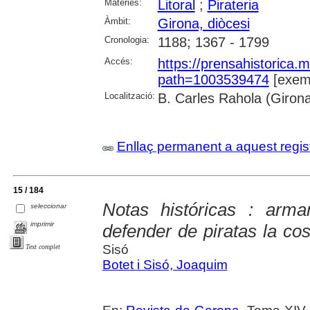
Matèries:
Litoral
;
Pirateria
Àmbit:
Girona, diòcesi
Cronologia:
1188; 1367 - 1799
Accés:
https://prensahistorica
path=1003539474
[exemp
Localització:
B. Carles Rahola (Giron
Enllaç permanent a aquest regis
15 / 184
Notas históricas : arm
seleccionar
imprimir
defender de piratas la co
Sisó
Text complet
Botet i Sisó, Joaquim