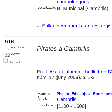
cambrilenques
Localització:
B. Municipal (Cambrils)
Enllaç permanent a aquest regis
7 / 184
Pirates a Cambrils
seleccionar
imprimir
Text complet
En:
L'Arxiu t'informa : butlletí de 
núm. 17 (juny 2008), p. 1-2
Matèries:
Pirateria
;
Edat mitjana
;
Edat modern
Àmbit:
Cambrils
Cronologia:
[1100 - 1600]