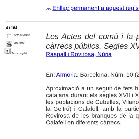
Enllaç permanent a aquest regis
4 / 184
Les Actes del comú i la p
seleccionar
imprimir
càrrecs públics. Segles XVI
Raspall i Rovirosa, Núria
Text complet
En:
Armoria
. Barcelona, Núm. 10 (2
Aproximació a un seguit de fets hi
catalana durant els segles XVII i 
les poblacions de Cubelles, Vilan
la Geltrú) i Calafell, amb la par
Rovirosa de les branques de la 
Calafell en diferents càrrecs.