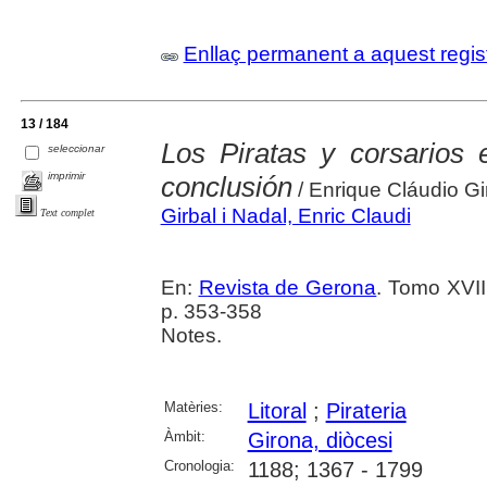
Enllaç permanent a aquest regis
13 / 184
Los Piratas y corsarios
seleccionar
imprimir
conclusión
/ Enrique Cláudio Gi
Girbal i Nadal, Enric Claudi
Text complet
En:
Revista de Gerona
. Tomo XVII
p. 353-358
Notes.
Matèries:
Litoral
;
Pirateria
Àmbit:
Girona, diòcesi
Cronologia:
1188; 1367 - 1799