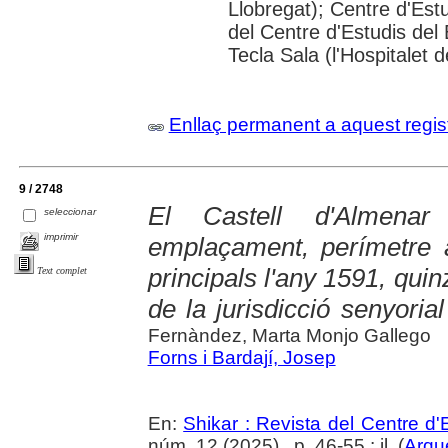
Llobregat); Centre d'Estu
del Centre d'Estudis del 
Tecla Sala (l'Hospitalet 
Enllaç permanent a aquest regis
9 / 2748
El Castell d'Almenar
seleccionar
imprimir
emplaçament, perímetre a
principals l'any 1591, qui
Text complet
de la jurisdicció senyorial
Fernàndez, Marta Monjo Gallego
Forns i Bardají, Josep
En:
Shikar : Revista del Centre d
núm. 12 (2025) , p. 46-55 : il. (
Arqu