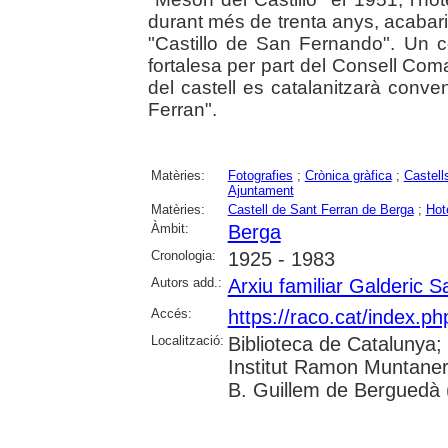
durant més de trenta anys, acabar
"Castillo de San Fernando". Un co
fortalesa per part del Consell Com
del castell es catalanitzarà conv
Ferran".
Matèries:
Fotografies
;
Crònica gràfica
;
Castell
Ajuntament
Matèries:
Castell de Sant Ferran de Berga
;
Hot
Àmbit:
Berga
Cronologia:
1925 - 1983
Autors add.:
Arxiu familiar Galderic S
Accés:
https://raco.cat/index.p
Localització:
Biblioteca de Catalunya;
Institut Ramon Muntaner
B. Guillem de Berguedà (