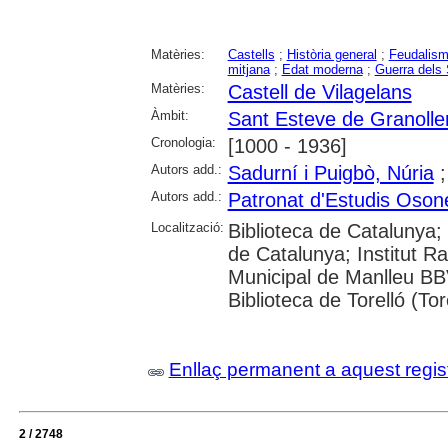
Matèries:
Castells
;
Història general
;
Feudalis
mitjana
;
Edat moderna
;
Guerra dels
Matèries:
Castell de Vilagelans
Àmbit:
Sant Esteve de Granoller
Cronologia:
[1000 - 1936]
Autors add.:
Sadurní i Puigbò, Núria
Autors add.:
Patronat d'Estudis Oson
Localització:
Biblioteca de Catalunya; 
de Catalunya; Institut R
Municipal de Manlleu BB
Biblioteca de Torelló (Tor
Enllaç permanent a aquest regis
2 / 2748