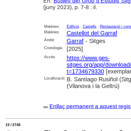
En:
Butlletí del Grup d'Estudis Sit
(juny 2023), p. 7-8 : il.
Matèries:
Edificis
;
Castells
;
Restauració i con
Matèries:
Castellot del Garraf
Àmbit:
Garraf
- Sitges
Cronologia:
[2025]
Accés:
https://www.ges-
sitges.org/app/downloa
t=1734679330
[exemplar
Localització:
B. Santiago Rusiñol (Sit
(Vilanova i la Geltrú)
Enllaç permanent a aquest regis
15 / 2748