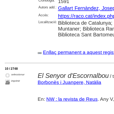
Cronologia:
1591
Autors add.:
Gallart Fernàndez, Jose
Accés:
https://raco.cat/index.p
Localització:
Biblioteca de Catalunya; 
Muntaner; Biblioteca Ra
Biblioteca Sant Bartomeu 
Enllaç permanent a aquest regis
10 / 2748
El Senyor d'Escornalbou
seleccionar
/ 
imprimir
Borbonès i Juanpere, Natàlia
En:
NW : la revista de Reus
. Any V