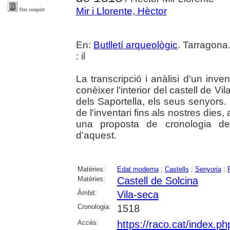
Mir i Llorente, Hèctor
Text complet
En:
Butlletí arqueològic
. Tarragona
: il
La transcripció i anàlisi d'un in
conèixer l'interior del castell de V
dels Saportella, els seus senyors.
de l'inventari fins als nostres dies, 
una proposta de cronologia de 
d'aquest.
Matèries:
Edat moderna
;
Castells
;
Senyoria
;
Matèries:
Castell de Solcina
Àmbit:
Vila-seca
Cronologia:
1518
Accés:
https://raco.cat/index.ph