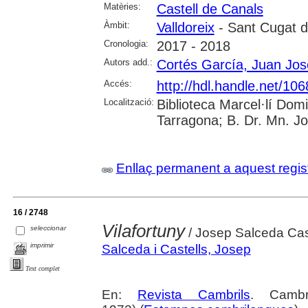
Matèries:
Castell de Canals
Àmbit:
Valldoreix
- Sant Cugat de
Cronologia:
2017 - 2018
Autors add.:
Cortés García, Juan Jos
Accés:
http://hdl.handle.net/10
Localització:
Biblioteca Marcel·lí Dom
Tarragona; B. Dr. Mn. J
Enllaç permanent a aquest regis
16 / 2748
Vilafortuny
seleccionar
/ Josep Salceda Cas
imprimir
Salceda i Castells, Josep
Text complet
En:
Revista Cambrils
. Cambr