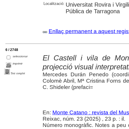
Localització:
Universitat Rovira i Virg
Pública de Tarragona
Enllaç permanent a aquest regis
6 / 2748
El Castell i vila de Mont
seleccionar
imprimir
projecció visual interpreta
Mercedes Durán Penedo (coordin
Text complet
Colomè Abril, Mª Cristina Forns d
C. Shideler (prefaci=
En:
Monte Catano : revista del Mu
Reixac, núm. 23 (2025) , 23 p. : il.
Número monogràfic. Notes a peu de