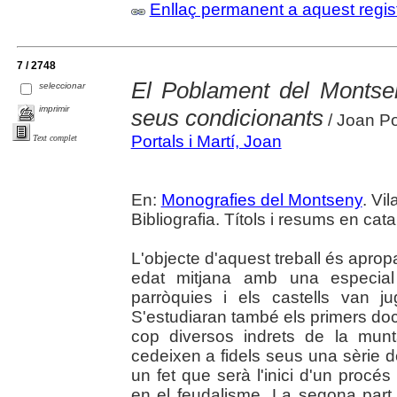
Enllaç permanent a aquest regis
7 / 2748
El Poblament del Montseny
seleccionar
imprimir
seus condicionants
/ Joan Po
Portals i Martí, Joan
Text complet
En:
Monografies del Montseny
. Vi
Bibliografia. Títols i resums en cata
L'objecte d'aquest treball és aprop
edat mitjana amb una especial 
parròquies i els castells van juga
S'estudiaran també els primers d
cop diversos indrets de la mun
cedeixen a fidels seus una sèrie de
un fet que serà l'inici d'un proc
en el feudalisme. La segona part 