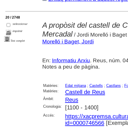
20 / 2748
A propòsit del castell de C
seleccionar
imprimir
Mercadal
/ Jordi Morelló i Baget
Morelló i Baget, Jordi
Text complet
En:
Informatiu Arxiu
. Reus, núm. 0
Notes a peu de pàgina.
Matèries:
Edat mitjana
;
Castells
;
Castlans
;
Fo
Matèries:
Castell de Reus
Àmbit:
Reus
Cronologia:
[1100 - 1400]
Accés:
https://xacpremsa.cultu
id=0000746566
[Exempla