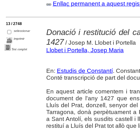
Enllaç permanent a aquest regis
13 / 2748
Donació i restitució del cas
seleccionar
imprimir
1427
/ Josep M. Llobet i Portella
Llobet i Portella, Josep Maria
Text complet
En:
Estudis de Constantí
. Constantí
Conté transcripció de part del doc
En aquest article comentem i tran
document de l'any 1427 que ens
Lluís del Prat, donzell, senyor del 
Tarragona, donà perpètuament a 
a Sant Antolí, els susdits castell i
restituí a Lluís del Prat tot allò que 