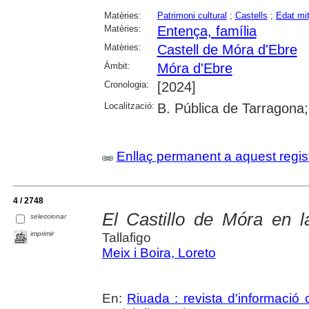
Matèries:
Patrimoni cultural
;
Castells
;
Edat mi
Matèries:
Entença, família
Matèries:
Castell de Móra d'Ebre
Àmbit:
Móra d'Ebre
Cronologia:
[2024]
Localització:
B. Pública de Tarragona
Enllaç permanent a aquest regis
4 / 2748
El Castillo de Móra en 
seleccionar
imprimir
Tallafigo
Meix i Boira, Loreto
En:
Riuada : revista d'informació c