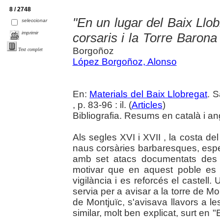
8 / 2748
"En un lugar del Baix Llobr
seleccionar
imprimir
corsaris i la Torre Barona
Borgoñoz
Text complet
López Borgoñoz, Alonso
En:
Materials del Baix Llobregat
. 
, p. 83-96 : il. (
Articles
)
Bibliografia. Resums en català i an
Als segles XVI i XVII , la costa de
naus corsàries barbaresques, espe
amb set atacs documentats des 
motivar que en aquest poble es 
vigilància i es reforcés el castell.
servia per a avisar a la torre de M
de Montjuïc, s'avisava llavors a le
similar, molt ben explicat, surt en