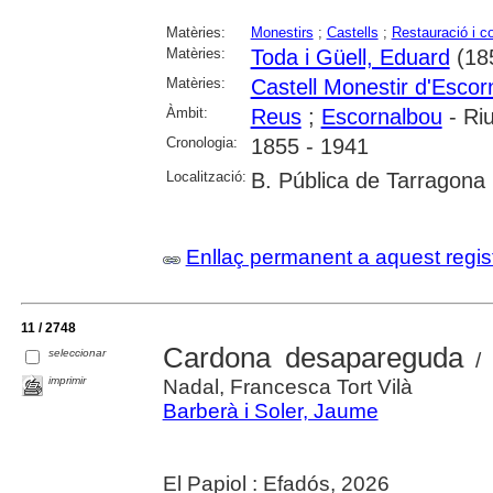
Matèries:
Monestirs
;
Castells
;
Restauració i c
Matèries:
Toda i Güell, Eduard
(18
Matèries:
Castell Monestir d'Escor
Àmbit:
Reus
;
Escornalbou
- Ri
Cronologia:
1855 - 1941
Localització:
B. Pública de Tarragona
Enllaç permanent a aquest regis
11 / 2748
Cardona desapareguda
seleccionar
/ 
imprimir
Nadal, Francesca Tort Vilà
Barberà i Soler, Jaume
El Papiol : Efadós, 2026