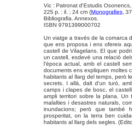
Vic : Patronat d'Estudis Osonencs
225 p. : il. ; 24 cm (
Monografies
, 3
Bibliografia. Annexos.
ISBN 9791399000702
Un viatge a través de la comarca d'
que ens proposa i ens ofereix aque
castell de Vilagelans. El que podr
un castell, esdevé una relació dels
l'època actual, amb el castell se
documents ens expliquen moltes co
habitants al llarg del temps, però
secrets. I allà, dalt d'un turó, a
camps i clapes de bosc, el castel
ampli territori sobre la plana. Un
malalties i desastres naturals, co
inundacions; però que també 
prosperitat, on la terra ben cui
habitants al llarg dels segles. (Edito