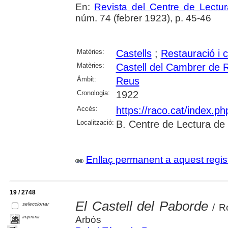
En:
Revista del Centre de Lectu
núm. 74 (febrer 1923), p. 45-46
Matèries:
Castells
;
Restauració i 
Matèries:
Castell del Cambrer de 
Àmbit:
Reus
Cronologia:
1922
Accés:
https://raco.cat/index.p
Localització:
B. Centre de Lectura de
Enllaç permanent a aquest regis
19 / 2748
El Castell del Paborde
seleccionar
/ Ro
imprimir
Arbós