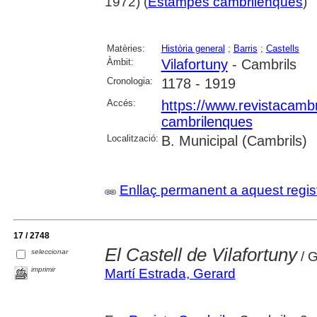
1972) (
Estampes cambrilenques
)
Matèries:
Història general
;
Barris
;
Castells
Àmbit:
Vilafortuny
- Cambrils
Cronologia:
1178 - 1919
Accés:
https://www.revistacambr
cambrilenques
Localització:
B. Municipal (Cambrils)
Enllaç permanent a aquest regis
17 / 2748
El Castell de Vilafortuny
seleccionar
/ G
imprimir
Martí Estrada, Gerard