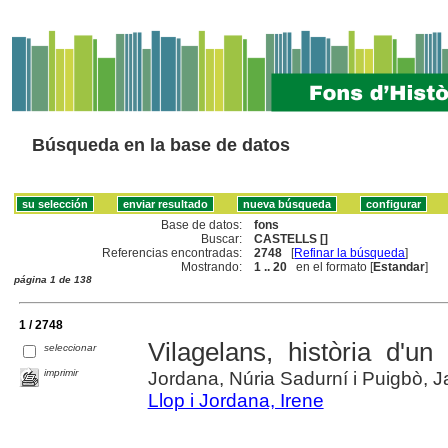
Búsqueda en la base de datos
Base de datos:
fons
Buscar:
CASTELLS []
Referencias encontradas:
2748
[
Refinar la búsqueda
]
Mostrando:
1 .. 20
en el formato [
Estandar
]
página 1 de 138
1 / 2748
Vilagelans, història d'un 
seleccionar
imprimir
Jordana, Núria Sadurní i Puigbò, J
Llop i Jordana, Irene