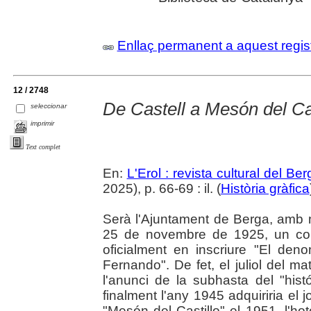
Enllaç permanent a aquest regis
12 / 2748
De Castell a Mesón del Cas
seleccionar
imprimir
Text complet
En:
L'Erol : revista cultural del Be
2025), p. 66-69 : il. (
Història gràfica
Serà l'Ajuntament de Berga, amb m
25 de novembre de 1925, un cop a
oficialment en inscriure "El de
Fernando". De fet, el juliol del ma
l'anunci de la subhasta del "his
finalment l'any 1945 adquiriria el j
"Mesón del Castillo" el 1951, l'hot