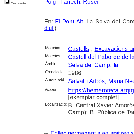
Puig i Tàrrech, Roser
Text complet
En:
El Pont Alt
. La Selva del Cam
d'ull
)
Matèries:
Castells
;
Excavacions a
Matèries:
Castell del Paborde de 
Àmbit:
Selva del Camp, la
Cronologia:
1986
Autors add.:
Salvat i Arbós, Maria Ne
Accés:
https://hemeroteca.arqt
[exemplar complet]
Localització:
B. Central Xavier Amorós
Camp); B. Pública de Ta
Enllaç permanent a aquest regis