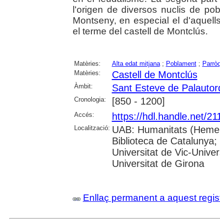
l'origen de diversos nuclis de po
Montseny, en especial el d'aquell
el terme del castell de Montclús.
Matèries:
Alta edat mitjana
;
Poblament
;
Parrò
Matèries:
Castell de Montclús
Àmbit:
Sant Esteve de Palautor
Cronologia:
[850 - 1200]
Accés:
https://hdl.handle.net/2
Localització:
UAB: Humanitats (Hemero
Biblioteca de Catalunya;
Universitat de Vic-Univer
Universitat de Girona
Enllaç permanent a aquest regis