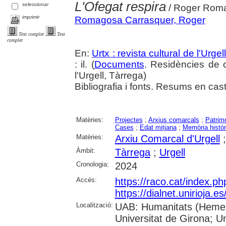
L'Ofegat respira
seleccionar
/ Roger Rom
imprimir
Romagosa Carrasquer, Roger
Text complet
Text
complet
En:
Urtx : revista cultural de l'Urgel
: il. (
Documents
. Residències de c
l'Urgell, Tàrrega)
Bibliografia i fonts. Resums en cast
Matèries:
Projectes
;
Arxius comarcals
;
Patrimo
Cases
;
Edat mitjana
;
Memòria històr
Matèries:
Arxiu Comarcal d'Urgell
Àmbit:
Tàrrega
;
Urgell
Cronologia:
2024
Accés:
https://raco.cat/index.p
https://dialnet.unirioja.
Localització:
UAB: Humanitats (Hemero
Universitat de Girona; Un