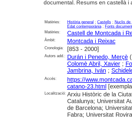
documental. Resums en castellà i 
Matèries:
Història general
;
Castells
;
Nuclis de 
Edat contemporània
;
Fonts document
Matèries:
Castell de Montcada i R
Àmbit:
Montcada i Reixac
Cronologia:
[853 - 2000]
Autors add.:
Durán i Penedo, Merçè
(
Colomè Abril, Xavier
;
Fo
Jambrina, Iván
;
Schidel
Accés:
https://www.montcada.c
catano-23.html
[exempla
Localització:
Arxiu Històric de la Ciut
Catalunya; Universitat A
de Barcelona; Universita
Fabra; Universitat Rovira