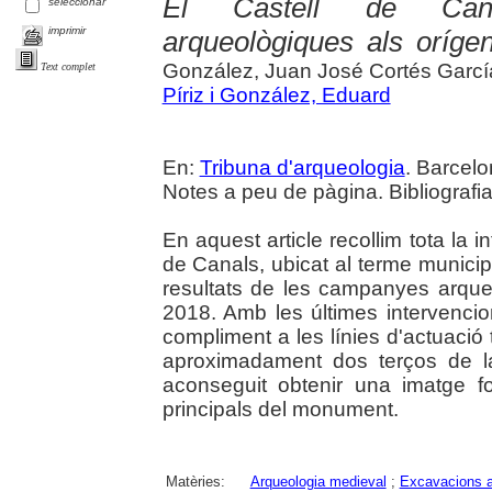
El Castell de Cana
seleccionar
imprimir
arqueològiques als orígen
González, Juan José Cortés Garcí
Text complet
Píriz i González, Eduard
En:
Tribuna d'arqueologia
. Barcelo
Notes a peu de pàgina. Bibliografia
En aquest article recollim tota la 
de Canals, ubicat al terme municipa
resultats de les campanyes arque
2018. Amb les últimes intervenci
compliment a les línies d'actuació 
aproximadament dos terços de la s
aconseguit obtenir una imatge fo
principals del monument.
Matèries:
Arqueologia medieval
;
Excavacions a