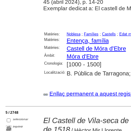
45 (abril 2024), p. 14-20
Exemplar dedicat a: El castell de M
Matèries:
Noblesa
;
Famílies
;
Castells
;
Edat m
Matèries:
Entença, família
Matèries:
Castell de Móra d'Ebre
Àmbit:
Móra d'Ebre
Cronologia:
[1000 - 1500]
Localització:
B. Pública de Tarragona
Enllaç permanent a aquest regis
5 / 2748
El Castell de Vila-seca de 
seleccionar
imprimir
de 1518
/ Hèctor Mir Llorente