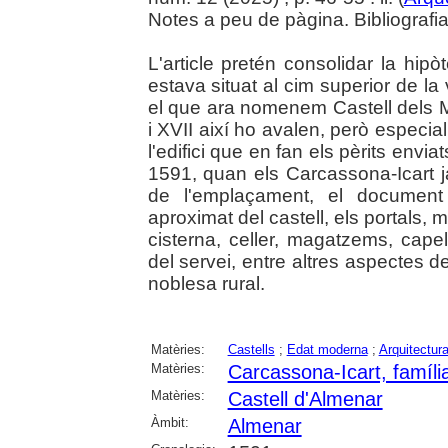
Notes a peu de pàgina. Bibliografia.
L'article pretén consolidar la hipò
estava situat al cim superior de la
el que ara nomenem Castell dels M
i XVII així ho avalen, però especial
l'edifici que en fan els pèrits envia
1591, quan els Carcassona-Icart ja
de l'emplaçament, el document
aproximat del castell, els portals, mu
cisterna, celler, magatzems, capel
del servei, entre altres aspectes de
noblesa rural.
Matèries:
Castells
;
Edat moderna
;
Arquitectur
Matèries:
Carcassona-Icart, famíli
Matèries:
Castell d'Almenar
Àmbit:
Almenar