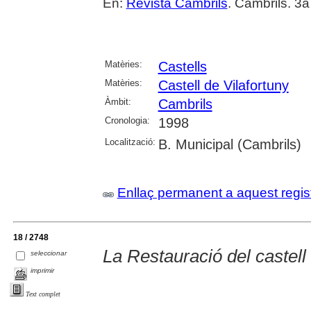
En:
Revista Cambrils
. Cambrils. 3
Matèries:
Castells
Matèries:
Castell de Vilafortuny
Àmbit:
Cambrils
Cronologia:
1998
Localització:
B. Municipal (Cambrils)
Enllaç permanent a aquest regis
18 / 2748
La Restauració del castel
seleccionar
imprimir
Text complet