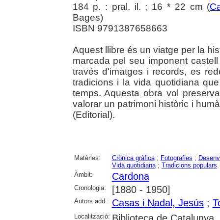
184 p. : pral. il. ; 16 * 22 cm (
Ca
Bages)
ISBN 9791387658663
Aquest llibre és un viatge per la hi
marcada pel seu imponent castell i
través d'imatges i records, es rede
tradicions i la vida quotidiana qu
temps. Aquesta obra vol preserva
valorar un patrimoni històric i humà
(Editorial).
Matèries:
Crònica gràfica
;
Fotografies
;
Desenv
Vida quotidiana
;
Tradicions populars
Àmbit:
Cardona
Cronologia:
[1880 - 1950]
Autors add.:
Casas i Nadal, Jesús
;
T
Localització:
Biblioteca de Catalunya