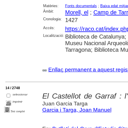
Matèries:
Fonts documentals
;
Baixa edat mitja
Àmbit:
Morell, el
;
Camp de Tar
Cronologia:
1427
Accés:
https://raco.cat/index.p
Localització:
Biblioteca de Catalunya
Museu Nacional Arqueolò
Tarragona; Biblioteca Mu
Enllaç permanent a aquest regis
14 / 2748
El Castellot de Garraf : l'
seleccionar
imprimir
Juan Garcia Targa
Garcia i Targa, Joan Manuel
Text complet