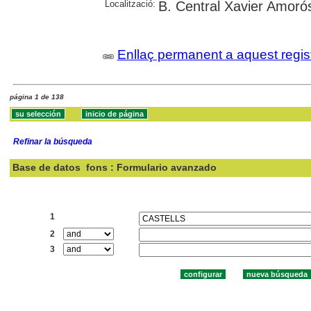
Localització:
B. Central Xavier Amoró
Enllaç permanent a aquest regis
página 1 de 138
Refinar la búsqueda
Base de datos
fons : Formulario avanzado
Buscar:
1
2
3