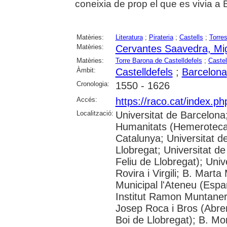
coneixia de prop el que es vivia 
Matèries:
Literatura
;
Pirateria
;
Castells
;
Torre
Matèries:
Cervantes Saavedra, Mi
Matèries:
Torre Barona de Castelldefels
;
Castel
Àmbit:
Castelldefels
;
Barcelona
Cronologia:
1550 - 1626
Accés:
https://raco.cat/index.p
Localització:
Universitat de Barcelon
Humanitats (Hemeroteca);
Catalunya; Universitat d
Llobregat; Universitat de
Feliu de Llobregat); Uni
Rovira i Virgili; B. Mart
Municipal l'Ateneu (Espar
Institut Ramon Muntaner;
Josep Roca i Bros (Abrer
Boi de Llobregat); B. Mo