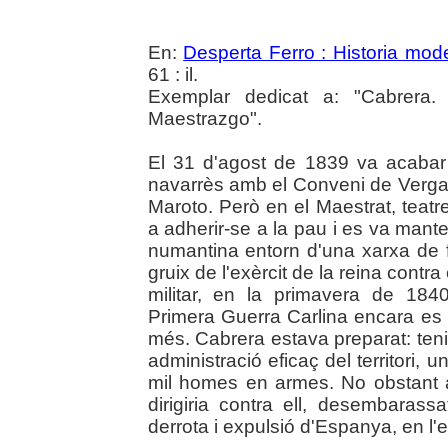
En:
Desperta Ferro : Historia mod
61 : il.
Exemplar dedicat a: "Cabrera.
Maestrazgo".
El 31 d'agost de 1839 va acabar l
navarrès amb el Conveni de Vergara 
Maroto. Però en el Maestrat, teatr
a adherir-se a la pau i es va manten
numantina entorn d'una xarxa de fo
gruix de l'exèrcit de la reina contr
militar, en la primavera de 1840
Primera Guerra Carlina encara es 
més. Cabrera estava preparat: tenia
administració eficaç del territori, un
mil homes en armes. No obstant aix
dirigiria contra ell, desembarass
derrota i expulsió d'Espanya, en l'