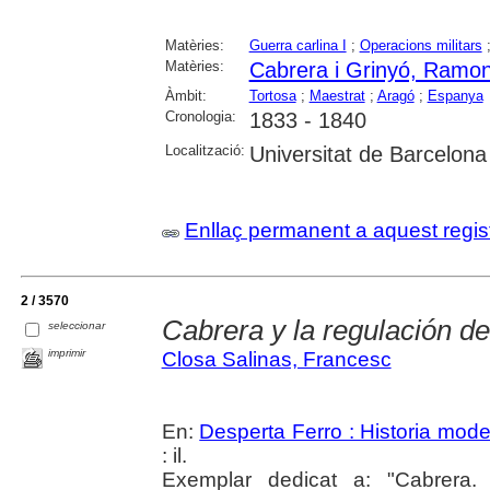
Matèries:
Guerra carlina I
;
Operacions militars
Matèries:
Cabrera i Grinyó, Ramo
Àmbit:
Tortosa
;
Maestrat
;
Aragó
;
Espanya
Cronologia:
1833 - 1840
Localització:
Universitat de Barcelona
Enllaç permanent a aquest regis
2 / 3570
Cabrera y la regulación de
seleccionar
imprimir
Closa Salinas, Francesc
En:
Desperta Ferro : Historia mod
: il.
Exemplar dedicat a: "Cabrera.