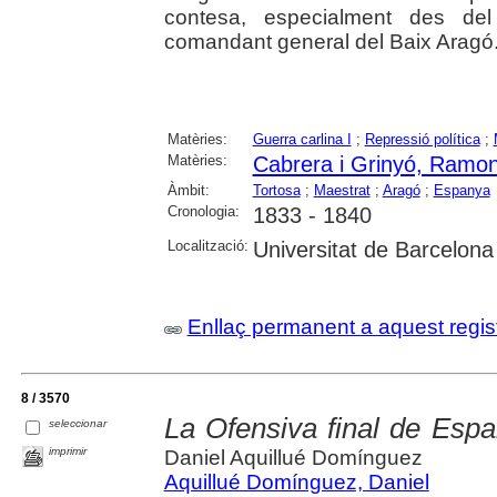
contesa, especialment des d
comandant general del Baix Aragó
Matèries:
Guerra carlina I
;
Repressió política
;
Matèries:
Cabrera i Grinyó, Ramo
Àmbit:
Tortosa
;
Maestrat
;
Aragó
;
Espanya
Cronologia:
1833 - 1840
Localització:
Universitat de Barcelona
Enllaç permanent a aquest regis
8 / 3570
La Ofensiva final de Espa
seleccionar
imprimir
Daniel Aquillué Domínguez
Aquillué Domínguez, Daniel