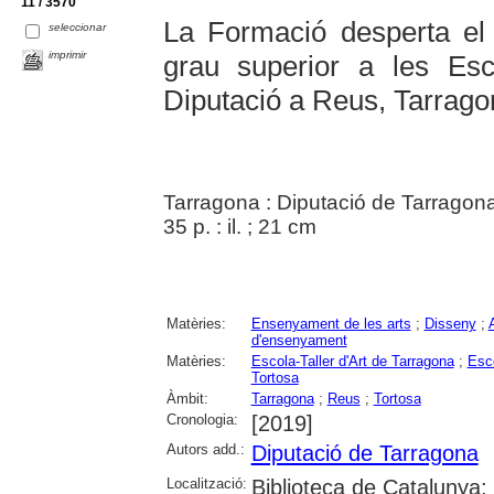
11 / 3570
La Formació desperta el 
seleccionar
imprimir
grau superior a les Esc
Diputació a Reus, Tarrago
Tarragona : Diputació de Tarragona
35 p. : il. ; 21 cm
Matèries:
Ensenyament de les arts
;
Disseny
;
d'ensenyament
Matèries:
Escola-Taller d'Art de Tarragona
;
Esco
Tortosa
Àmbit:
Tarragona
;
Reus
;
Tortosa
Cronologia:
[2019]
Autors add.:
Diputació de Tarragona
Localització:
Biblioteca de Catalunya;