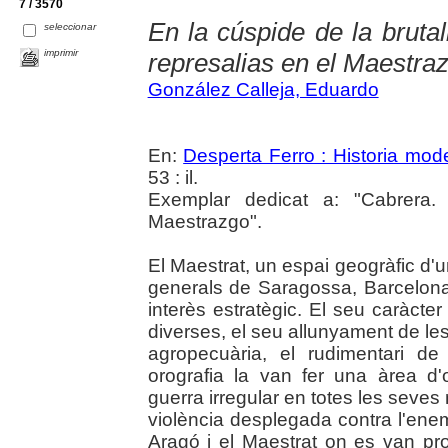
7 / 3570
En la cúspide de la brutal
seleccionar
imprimir
represalias en el Maestra
González Calleja, Eduardo
En:
Desperta Ferro : Historia mod
53 : il.
Exemplar dedicat a: "Cabrera.
Maestrazgo".
El Maestrat, un espai geogràfic d'u
generals de Saragossa, Barcelona
interès estratègic. El seu caràcter 
diverses, el seu allunyament de les
agropecuària, el rudimentari d
orografia la van fer una àrea d'
guerra irregular en totes les seves
violència desplegada contra l'enemi
Aragó i el Maestrat on es van pr