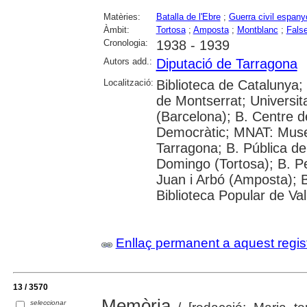
Matèries:
Batalla de l'Ebre
;
Guerra civil espany
Àmbit:
Tortosa
;
Amposta
;
Montblanc
;
False
Cronologia:
1938 - 1939
Autors add.:
Diputació de Tarragona
Localització:
Biblioteca de Catalunya;
de Montserrat; Universitat
(Barcelona); B. Centre 
Democràtic; MNAT: Muse
Tarragona; B. Pública de
Domingo (Tortosa); B. P
Juan i Arbó (Amposta); B
Biblioteca Popular de Val
Enllaç permanent a aquest regis
13 / 3570
Memòria
seleccionar