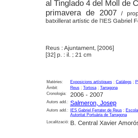
al Tinglado 4 del Moll de 
primavera de 2007
/ prop
batxillerat artístic de l'IES Gabriel
Reus : Ajuntament, [2006]
[32] p. : il. ; 21 cm
Matèries:
Exposicions artístiques
;
Catàlegs
;
P
Àmbit:
Reus
;
Tortosa
;
Tarragona
Cronologia:
2006 - 2007
Autors add.:
Salmeron, Josep
Autors add.:
IES Gabriel Ferrater de Reus
;
Escola
Autoritat Portuària de Tarragona
Localització:
B. Central Xavier Amoró