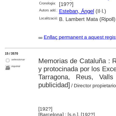
Cronologia:
[19??]
Autors add.:
Esteban, Ángel
(Il·l.)
Localització:
B. Lambert Mata (Ripoll)
Enllaç permanent a aquest regis
15 / 3570
Memorias de Cataluña : R
seleccionar
imprimir
y protocinada por los Exc
Tarragona, Reus, Vall
publicidad]
/ Director propietari
[192?]
[Barcelona] : [s.n.], [192?]