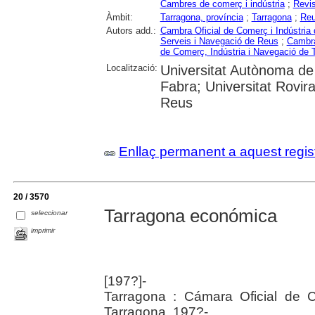
Cambres de comerç i indústria
;
Revi
Àmbit:
Tarragona, província
;
Tarragona
;
Re
Autors add.:
Cambra Oficial de Comerç i Indústria
Serveis i Navegació de Reus
;
Cambra
de Comerç, Indústria i Navegació de 
Localització:
Universitat Autònoma de
Fabra; Universitat Rovira
Reus
Enllaç permanent a aquest regis
20 / 3570
Tarragona económica
seleccionar
imprimir
[197?]-
Tarragona : Cámara Oficial de 
Tarragona, 197?-