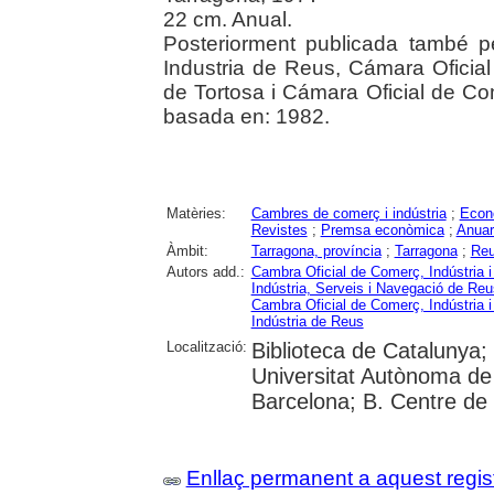
22 cm. Anual.
Posteriorment publicada també p
Industria de Reus, Cámara Oficia
de Tortosa i Cámara Oficial de Com
basada en: 1982.
Matèries:
Cambres de comerç i indústria
;
Econ
Revistes
;
Premsa econòmica
;
Anuar
Àmbit:
Tarragona, província
;
Tarragona
;
Re
Autors add.:
Cambra Oficial de Comerç, Indústria 
Indústria, Serveis i Navegació de Reu
Cambra Oficial de Comerç, Indústria 
Indústria de Reus
Localització:
Biblioteca de Catalunya;
Universitat Autònoma de 
Barcelona; B. Centre de
Enllaç permanent a aquest regis