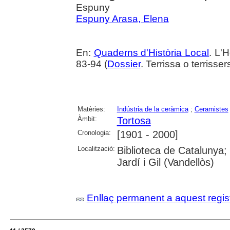
Espuny
Espuny Arasa, Elena
En:
Quaderns d'Història Local
. L'H
83-94 (
Dossier
. Terrissa o terriss
Matèries:
Indústria de la ceràmica
;
Ceramistes
Àmbit:
Tortosa
Cronologia:
[1901 - 2000]
Localització:
Biblioteca de Catalunya;
Jardí i Gil (Vandellòs)
Enllaç permanent a aquest regis