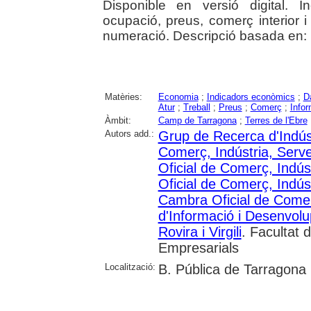
Disponible en versió digital. In
ocupació, preus, comerç interior i 
numeració. Descripció basada en: 
Matèries:
Economia
;
Indicadors econòmics
;
D
Atur
;
Treball
;
Preus
;
Comerç
;
Info
Àmbit:
Camp de Tarragona
;
Terres de l'Ebre
Autors add.:
Grup de Recerca d'Indústr
Comerç, Indústria, Serv
Oficial de Comerç, Indús
Oficial de Comerç, Indús
Cambra Oficial de Comerç
d'Informació i Desenvol
Rovira i Virgili
. Facultat 
Empresarials
Localització:
B. Pública de Tarragona