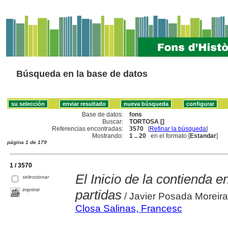
Búsqueda en la base de datos
Base de datos:
fons
Buscar:
TORTOSA []
Referencias encontradas:
3570
[
Refinar la búsqueda
]
Mostrando:
1 .. 20
en el formato [
Estandar
]
página 1 de 179
1 / 3570
El Inicio de la contienda 
seleccionar
imprimir
partidas
/ Javier Posada Moreir
Closa Salinas, Francesc