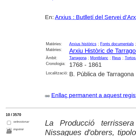
En:
Arxius : Butlletí del Servei d'Ar
Matèries:
Arxius històrics
;
Fonts documentals
Matèries:
Arxiu Històric de Tarrag
Àmbit:
Tarragona
;
Montblanc
;
Reus
;
Tortos
Cronologia:
1768 - 1861
Localització:
B. Pública de Tarragona
Enllaç permanent a aquest regis
10 / 3570
La Producció terrisser
seleccionar
imprimir
Nissagues d'obrers, tipolo