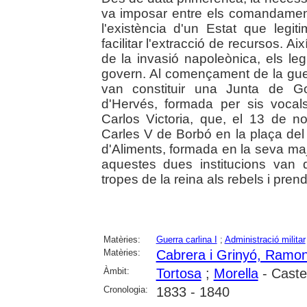
va imposar entre els comandament
l'existència d'un Estat que leg
facilitar l'extracció de recursos. Ai
de la invasió napoleònica, els leg
govern. Al començament de la guerra
van constituir una Junta de Go
d'Hervés, formada per sis vocals
Carlos Victoria, que, el 13 de n
Carles V de Borbó en la plaça de
d'Aliments, formada en la seva maj
aquestes dues institucions van 
tropes de la reina als rebels i pren
Matèries:
Guerra carlina I
;
Administració militar
Matèries:
Cabrera i Grinyó, Ramo
Àmbit:
Tortosa
;
Morella
- Caste
Cronologia:
1833 - 1840