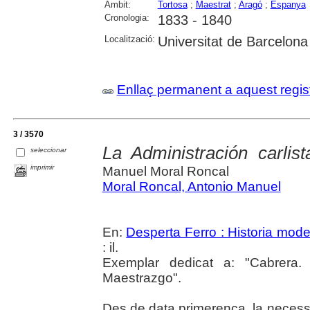
Àmbit:
Tortosa
;
Maestrat
;
Aragó
;
Espanya
Cronologia:
1833 - 1840
Localització:
Universitat de Barcelona
Enllaç permanent a aquest regis
3 / 3570
La Administración carlis
seleccionar
imprimir
Manuel Moral Roncal
Moral Roncal, Antonio Manuel
En:
Desperta Ferro : Historia mod
: il.
Exemplar dedicat a: "Cabrera.
Maestrazgo".
Des de data primerenca, la necessita