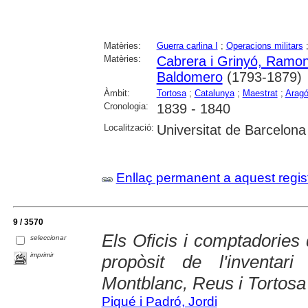
Matèries:
Guerra carlina I
;
Operacions militars
Matèries:
Cabrera i Grinyó, Ramo
Baldomero
(1793-1879)
Àmbit:
Tortosa
;
Catalunya
;
Maestrat
;
Arag
Cronologia:
1839 - 1840
Localització:
Universitat de Barcelona
Enllaç permanent a aquest regis
9 / 3570
Els Oficis i comptadories
seleccionar
imprimir
propòsit de l'inventar
Montblanc, Reus i Tortosa
Piqué i Padró, Jordi