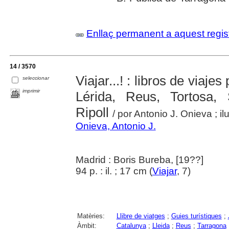
Enllaç permanent a aquest regis
14 / 3570
­Viajar...! : libros de viaj
seleccionar
imprimir
Lérida, Reus, Tortosa, 
Ripoll
/ por Antonio J. Onieva ; 
Onieva, Antonio J.
Madrid : Boris Bureba, [19??]
94 p. : il. ; 17 cm (
Viajar
, 7)
Matèries:
Llibre de viatges
;
Guies turístiques
;
Àmbit:
Catalunya
;
Lleida
;
Reus
;
Tarragona