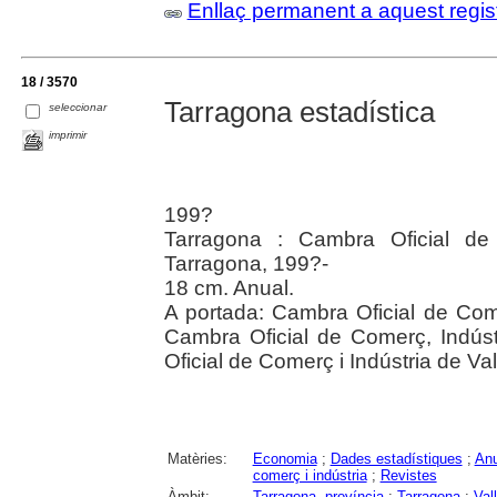
Enllaç permanent a aquest regis
18 / 3570
Tarragona estadística
seleccionar
imprimir
199?
Tarragona : Cambra Oficial de
Tarragona, 199?-
18 cm. Anual.
A portada: Cambra Oficial de Com
Cambra Oficial de Comerç, Indús
Oficial de Comerç i Indústria de Va
Matèries:
Economia
;
Dades estadístiques
;
Anu
comerç i indústria
;
Revistes
Àmbit:
Tarragona, província
;
Tarragona
;
Val