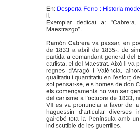
En:
Desperta Ferro : Historia mod
il.
Exemplar dedicat a: "Cabrera.
Maestrazgo".
Ramón Cabrera va passar, en po
de 1833 a abril de 1835-, de simp
partida a comandant general del B
carlista, el del Maestrat. Això li va
regnes d'Aragó i València, alho
qualitatiu i quantitatiu en l'esforç d
sol pensar-se, els homes de don Ca
els començaments no van ser gens 
del carlisme a l'octubre de 1833, n
VII es va pronunciar a favor de la 
haguessin d'articular diverses i
gairebé tota la Península amb u
indiscutible de les guerrilles.