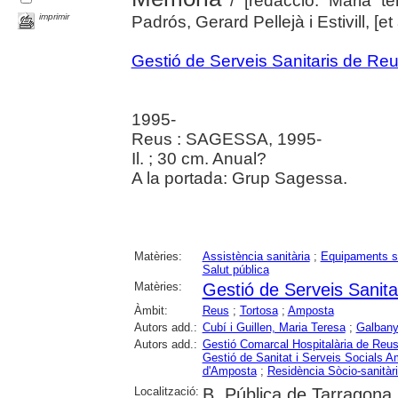
/ [redacció: Maria te
imprimir
Padrós, Gerard Pellejà i Estivill, [et a
Gestió de Serveis Sanitaris de Re
1995-
Reus : SAGESSA, 1995-
Il. ; 30 cm. Anual?
A la portada: Grup Sagessa.
Matèries:
Assistència sanitària
;
Equipaments sa
Salut pública
Matèries:
Gestió de Serveis Sanita
Àmbit:
Reus
;
Tortosa
;
Amposta
Autors add.:
Cubí i Guillen, Maria Teresa
;
Galbany
Autors add.:
Gestió Comarcal Hospitalària de Reu
Gestió de Sanitat i Serveis Socials 
d'Amposta
;
Residència Sòcio-sanitàr
Localització:
B. Pública de Tarragona