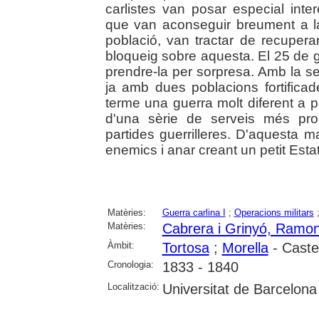
carlistes van posar especial inte
que van aconseguir breument a l
població, van tractar de recuperar
bloqueig sobre aquesta. El 25 de 
prendre-la per sorpresa. Amb la s
ja amb dues poblacions fortificad
terme una guerra molt diferent a pa
d'una sèrie de serveis més pro
partides guerrilleres. D'aquesta 
enemics i anar creant un petit Estat
Matèries:
Guerra carlina I
;
Operacions militars
Matèries:
Cabrera i Grinyó, Ramo
Àmbit:
Tortosa
;
Morella
- Caste
Cronologia:
1833 - 1840
Localització:
Universitat de Barcelona