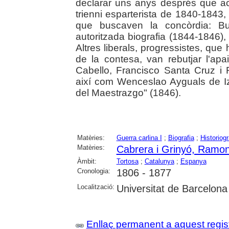
declarar uns anys després que aca
trienni esparterista de 1840-1843,
que buscaven la concòrdia: B
autoritzada biografia (1844-1846)
Altres liberals, progressistes, que
de la contesa, van rebutjar l'ap
Cabello, Francisco Santa Cruz 
així com Wenceslao Ayguals de Iz
del Maestrazgo" (1846).
Matèries:
Guerra carlina I
;
Biografia
;
Historiogr
Matèries:
Cabrera i Grinyó, Ramo
Àmbit:
Tortosa
;
Catalunya
;
Espanya
Cronologia:
1806 - 1877
Localització:
Universitat de Barcelona
Enllaç permanent a aquest regis