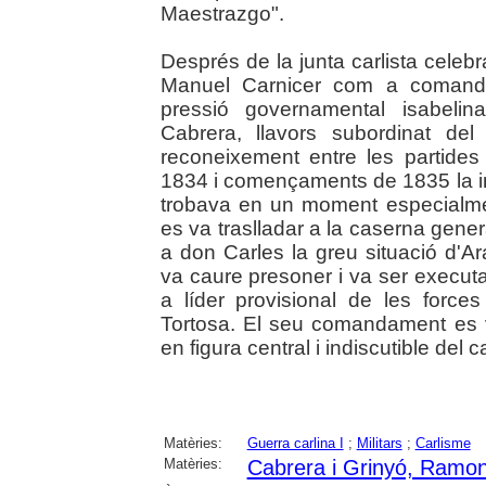
Maestrazgo".
Després de la junta carlista cele
Manuel Carnicer com a comanda
pressió governamental isabelin
Cabrera, llavors subordinat d
reconeixement entre les partides
1834 i començaments de 1835 la in
trobava en un moment especialmen
es va traslladar a la caserna gene
a don Carles la greu situació d'A
va caure presoner i va ser execu
a líder provisional de les forces
Tortosa. El seu comandament es v
en figura central i indiscutible del c
Matèries:
Guerra carlina I
;
Militars
;
Carlisme
Matèries:
Cabrera i Grinyó, Ramo