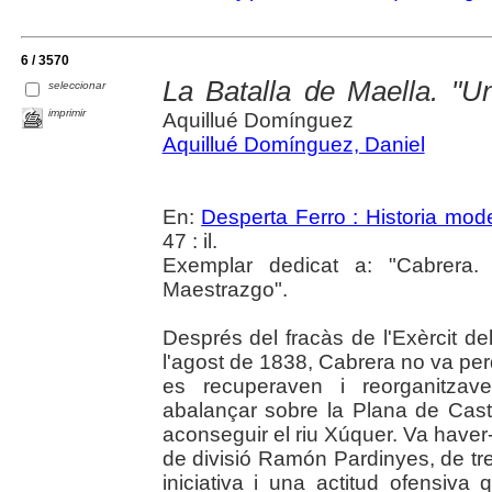
6 / 3570
La Batalla de Maella. "U
seleccionar
imprimir
Aquillué Domínguez
Aquillué Domínguez, Daniel
En:
Desperta Ferro : Historia mod
47 : il.
Exemplar dedicat a: "Cabrera.
Maestrazgo".
Després del fracàs de l'Exèrcit d
l'agost de 1838, Cabrera no va pe
es recuperaven i reorganitzave
abalançar sobre la Plana de Castell
aconseguir el riu Xúquer. Va haver
de divisió Ramón Pardinyes, de tre
iniciativa i una actitud ofensiva