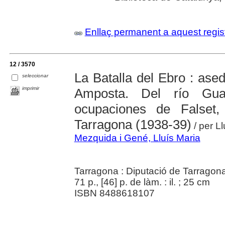
Enllaç permanent a aquest regis
12 / 3570
La Batalla del Ebro : ase
seleccionar
imprimir
Amposta. Del río Gua
ocupaciones de Falset,
Tarragona (1938-39)
/ per L
Mezquida i Gené, Lluís Maria
Tarragona : Diputació de Tarragon
71 p., [46] p. de làm. : il. ; 25 cm
ISBN 8488618107