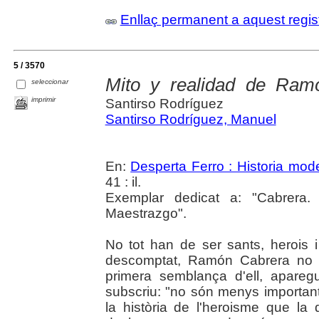
Enllaç permanent a aquest regis
5 / 3570
Mito y realidad de Ram
seleccionar
imprimir
Santirso Rodríguez
Santirso Rodríguez, Manuel
En:
Desperta Ferro : Historia mod
41 : il.
Exemplar dedicat a: "Cabrera.
Maestrazgo".
No tot han de ser sants, herois i 
descomptat, Ramón Cabrera no e
primera semblança d'ell, apare
subscriu: "no són menys important
la història de l'heroisme que la