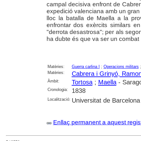
campal decisiva enfront de Cabrera
expedició valenciana amb un gran 
lloc la batalla de Maella a la p
enfrontar dos exèrcits similars 
"derrota desastrosa"; per als segon
ha dubte és que va ser un combat 
Matèries:
Guerra carlina I
;
Operacions militars
Matèries:
Cabrera i Grinyó, Ramo
Àmbit:
Tortosa
;
Maella
- Sarag
Cronologia:
1838
Localització:
Universitat de Barcelona
Enllaç permanent a aquest regis