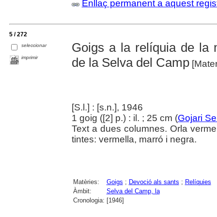
Enllaç permanent a aquest regis
5 / 272
Goigs a la relíquia de la
seleccionar
imprimir
de la Selva del Camp
[Mater
[S.l.] : [s.n.], 1946
1 goig ([2] p.) : il. ; 25 cm (
Gojari Se
Text a dues columnes. Orla vermel
tintes: vermella, marró i negra.
Matèries:
Goigs
;
Devoció als sants
;
Relíquies
Àmbit:
Selva del Camp, la
Cronologia:
[1946]