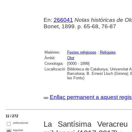
En:
266041
Notas históricas de Olot
Bonet, 1899. p. 65-68, 76-87
Matèries:
Festes religioses
;
Relíquies
Àmbit:
Olot
Cronologia:
[0000 - 1899]
Localització:
Biblioteca de Catalunya; Universitat A
Barcelona; B. Ernest Lluch (Girona); 
les Fonts)
Enllaç permanent a aquest regis
11 / 272
La Santísima Veracreu 
seleccionar
imprimir