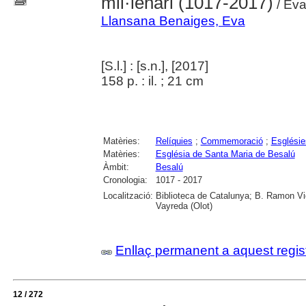
mil·lenari (1017-2017)
/ Eva
Llansana Benaiges, Eva
[S.l.] : [s.n.], [2017]
158 p. : il. ; 21 cm
Matèries:
Relíquies
;
Commemoració
;
Esglésie
Matèries:
Església de Santa Maria de Besalú
Àmbit:
Besalú
Cronologia:
1017 - 2017
Localització:
Biblioteca de Catalunya; B. Ramon Vid
Vayreda (Olot)
Enllaç permanent a aquest regis
12 / 272