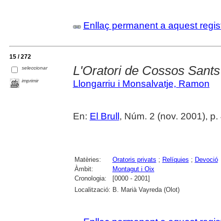
Enllaç permanent a aquest regis
15 / 272
L'Oratori de Cossos Sants
seleccionar
imprimir
Llongarriu i Monsalvatje, Ramon
En:
El Brull
, Núm. 2 (nov. 2001), p.
Matèries:
Oratoris privats
;
Relíquies
;
Devoció
Àmbit:
Montagut i Oix
Cronologia:
[0000 - 2001]
Localització:
B. Marià Vayreda (Olot)