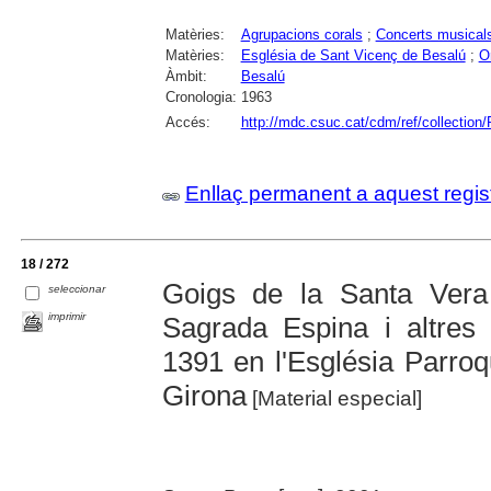
Matèries:
Agrupacions corals
;
Concerts musical
Matèries:
Església de Sant Vicenç de Besalú
;
O
Àmbit:
Besalú
Cronologia:
1963
Accés:
http://mdc.csuc.cat/cdm/ref/collection
Enllaç permanent a aquest regis
18 / 272
Goigs de la Santa Ver
seleccionar
imprimir
Sagrada Espina i altres
1391 en l'Església Parroq
Girona
[Material especial]