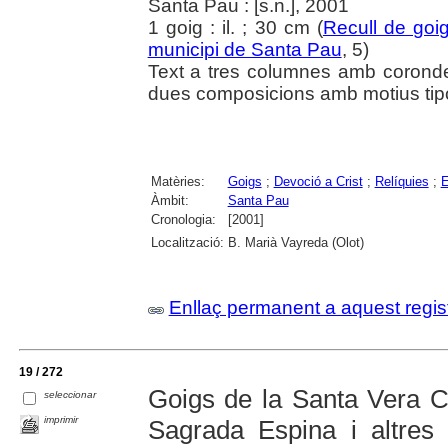
Santa Pau : [s.n.], 2001
1 goig : il. ; 30 cm (
Recull de goi
municipi de Santa Pau
, 5)
Text a tres columnes amb coronde
dues composicions amb motius tipo
Matèries:
Goigs
;
Devoció a Crist
;
Relíquies
;
E
Àmbit:
Santa Pau
Cronologia:
[2001]
Localització:
B. Marià Vayreda (Olot)
Enllaç permanent a aquest regis
19 / 272
Goigs de la Santa Vera 
seleccionar
imprimir
Sagrada Espina i altres