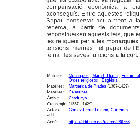
compensació econòmica a ca
aconseguís. Entre aquestes relíqui
Sopar, conservat actualment a l
recerca, a partir de documents
reconstrueixen aquests fets, que e
les relíquies per a les monarquies
tensions internes i el paper de l'E
reina i les seves funcions a la cort.
Matèries:
Monarques
;
Martí I l'Humà
;
Ferran I e
Ordes religiosos
;
Església
Matèries:
Margarida de Prades
(1387-1429)
Matèries:
Celestines
Àmbit:
Catalunya
Cronologia:
[1387 - 1429]
Autors
Gómez-Ferrer Lozano, Guillermo
add.:
Accés:
https://ddd.uab.cat/record/286768