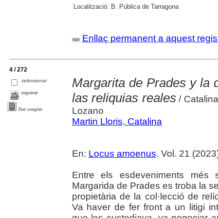
Localització:
B. Pública de Tarragona
Enllaç permanent a aquest regis
4 / 272
Margarita de Prades y la 
seleccionar
imprimir
las reliquias reales
/ Catalin
Lozano
Text complet
Martin Lloris, Catalina
En:
Locus amoenus
. Vol. 21 (2023
Entre els esdeveniments més si
Margarida de Prades es troba la s
propietària de la col·lecció de re
Va haver de fer front a un litigi i
que les custodiava, va negociar a