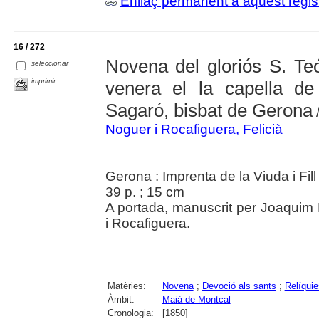
Enllaç permanent a aquest regis
16 / 272
Novena del gloriós S. Teó
seleccionar
imprimir
venera el la capella d
Sagaró, bisbat de Gerona
/
Noguer i Rocafiguera, Felicià
Gerona : Imprenta de la Viuda i Fil
39 p. ; 15 cm
A portada, manuscrit per Joaquim 
i Rocafiguera.
Matèries:
Novena
;
Devoció als sants
;
Relíquie
Àmbit:
Maià de Montcal
Cronologia:
[1850]