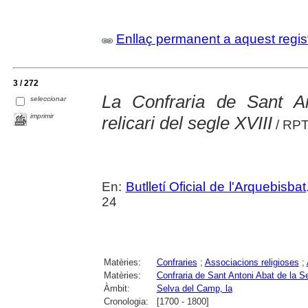
Enllaç permanent a aquest regis
3 / 272
La Confraria de Sant A
seleccionar
imprimir
relicari del segle XVIII
/ RP
En:
Butlletí Oficial de l'Arquebisbat
24
Matèries:
Confraries
;
Associacions religioses
;
Matèries:
Confraria de Sant Antoni Abat de la S
Àmbit:
Selva del Camp, la
Cronologia:
[1700 - 1800]