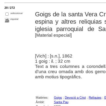
20 / 272
Goigs de la santa Vera Cr
seleccionar
imprimir
espina y altres reliquia
iglesia parroquial de 
[Material especial]
[Vich] : [s.n.], 1862
1 goig : il. ; 32 cm
Text a tres columnes a corondell
d'una creu ornada amb dos gerro
amb motius tipogràfics.
Matèries:
Goigs
;
Devoció a Crist
;
Relíquies
;
E
Àmbit:
Santa Pau