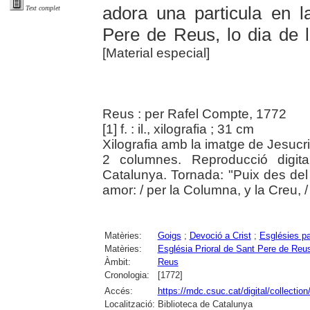
adora una particula en l
Text complet
Pere de Reus, lo dia de 
[Material especial]
Reus : per Rafel Compte, 1772
[1] f. : il., xilografia ; 31 cm
Xilografia amb la imatge de Jesucris
2 columnes. Reproducció digita
Catalunya. Tornada: "Puix des del
amor: / per la Columna, y la Creu, /
Matèries:
Goigs
;
Devoció a Crist
;
Esglésies pa
Matèries:
Església Prioral de Sant Pere de Reu
Àmbit:
Reus
Cronologia:
[1772]
Accés:
https://mdc.csuc.cat/digital/collectio
Localització:
Biblioteca de Catalunya