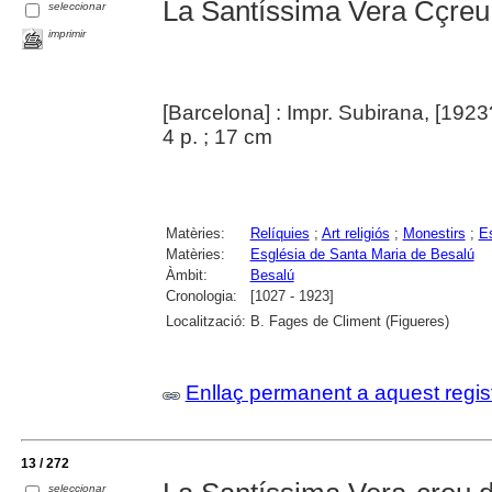
La Santíssima Vera Cçreu
seleccionar
imprimir
[Barcelona] : Impr. Subirana, [1923
4 p. ; 17 cm
Matèries:
Relíquies
;
Art religiós
;
Monestirs
;
E
Matèries:
Església de Santa Maria de Besalú
Àmbit:
Besalú
Cronologia:
[1027 - 1923]
Localització:
B. Fages de Climent (Figueres)
Enllaç permanent a aquest regis
13 / 272
seleccionar