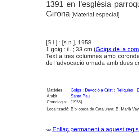
1391 en l'església parroq
Girona
[Material especial]
[S.l.] : [s.n.], 1958
1 goig : il. ; 33 cm (
Goigs de la com
Text a tres columnes amb corondel
de l'advocació ornada amb dues co
Matèries:
Goigs
;
Devoció a Crist
;
Relíquies
;
E
Àmbit:
Santa Pau
Cronologia:
[1958]
Localització:
Biblioteca de Catalunya; B. Marià Vay
Enllaç permanent a aquest regis