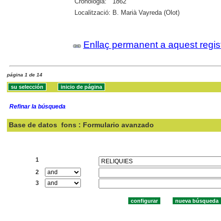
Cronologia:
1862
Localització:
B. Marià Vayreda (Olot)
Enllaç permanent a aquest regis
página 1 de 14
Refinar la búsqueda
Base de datos
fons : Formulario avanzado
Buscar:
1
2
3