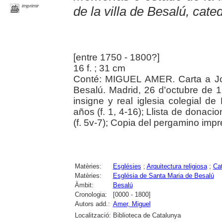
imprimir
de la villa de Besalú, cat
[entre 1750 - 1800?]
16 f. ; 31 cm
Conté: MIGUEL AMER. Carta a Jo
Besalú. Madrid, 26 d'octubre de 1
insigne y real iglesia colegial d
años (f. 1, 4-16); Llista de donac
(f. 5v-7); Copia del pergamino impre
Matèries:
Esglésies
;
Arquitectura religiosa
;
Cat
Matèries:
Església de Santa Maria de Besalú
Àmbit:
Besalú
Cronologia:
[0000 - 1800]
Autors add.:
Amer, Miguel
Localització:
Biblioteca de Catalunya