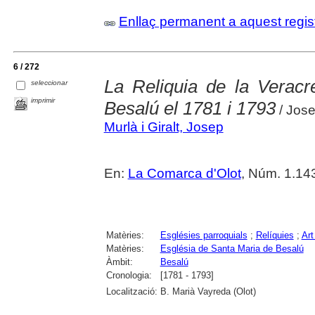
Enllaç permanent a aquest regis
6 / 272
La Reliquia de la Veracre
seleccionar
imprimir
Besalú el 1781 i 1793
/ Jose
Murlà i Giralt, Josep
En:
La Comarca d'Olot
, Núm. 1.14
Matèries:
Esglésies parroquials
;
Relíquies
;
Art
Matèries:
Església de Santa Maria de Besalú
Àmbit:
Besalú
Cronologia:
[1781 - 1793]
Localització:
B. Marià Vayreda (Olot)