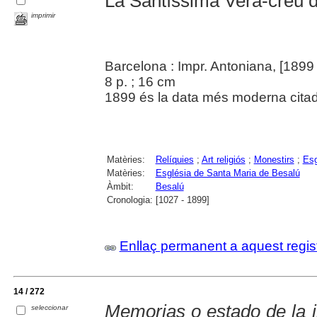
La Santíssima Vera-creu 
imprimir
Barcelona : Impr. Antoniana, [1899 
8 p. ; 16 cm
1899 és la data més moderna citada
Matèries:
Relíquies
;
Art religiós
;
Monestirs
;
Esg
Matèries:
Església de Santa Maria de Besalú
Àmbit:
Besalú
Cronologia:
[1027 - 1899]
Enllaç permanent a aquest regis
14 / 272
Memorias o estado de la in
seleccionar