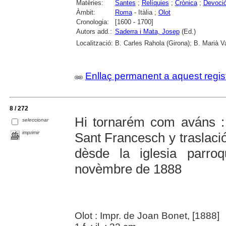
Matèries:
Santes
;
Relíquies
;
Crònica
;
Devoció
Àmbit:
Roma
- Itàlia ;
Olot
Cronologia:
[1600 - 1700]
Autors add.:
Saderra i Mata, Josep
(Ed.)
Localització:
B. Carles Rahola (Girona); B. Marià V
Enllaç permanent a aquest regis
8 / 272
Hi tornarém com aváns : 
seleccionar
imprimir
Sant Francesch y traslació
dèsde la iglesia parro
novèmbre de 1888
Olot : Impr. de Joan Bonet, [1888]