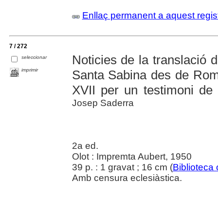
Enllaç permanent a aquest regis
7 / 272
Noticies de la translació d
seleccionar
imprimir
Santa Sabina des de Roma
XVII per un testimoni de 
Josep Saderra
2a ed.
Olot : Impremta Aubert, 1950
39 p. : 1 gravat ; 16 cm (
Biblioteca 
Amb censura eclesiàstica.