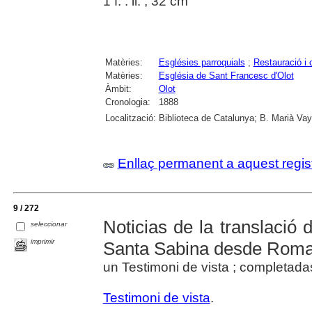
1 f. : il. ; 32 cm
Matèries:
Esglésies parroquials
;
Restauració i 
Matèries:
Església de Sant Francesc d'Olot
Àmbit:
Olot
Cronologia:
1888
Localització:
Biblioteca de Catalunya; B. Marià Vay
Enllaç permanent a aquest regis
9 / 272
Noticias de la translació d
seleccionar
imprimir
Santa Sabina desde Roma
un Testimoni de vista ; completad
Testimoni de vista
.