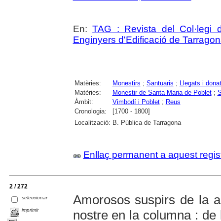
En:
TAG : Revista del Col·legi d
Enginyers d'Edificació de Tarrago
Matèries:
Monestirs
;
Santuaris
;
Llegats i dona
Matèries:
Monestir de Santa Maria de Poblet
;
S
Àmbit:
Vimbodí i Poblet
;
Reus
Cronologia:
[1700 - 1800]
Localització:
B. Pública de Tarragona
Enllaç permanent a aquest regis
2 / 272
Amorosos suspirs de la a
seleccionar
imprimir
nostre en la columna : de 