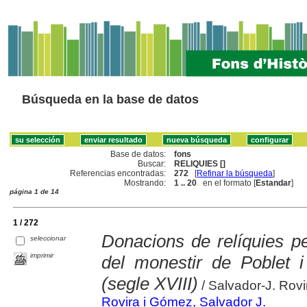
Búsqueda en la base de datos
Base de datos:
fons
Buscar:
RELIQUIES []
Referencias encontradas:
272
[
Refinar la búsqueda
]
Mostrando:
1 .. 20
en el formato [
Estandar
]
página 1 de 14
1 / 272
Donacions de relíquies pe
seleccionar
imprimir
del monestir de Poblet i
(segle XVIII)
/ Salvador-J. Rov
Rovira i Gómez, Salvador J.