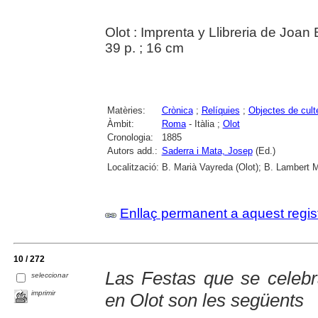
Olot : Imprenta y Llibreria de Joan
39 p. ; 16 cm
Matèries:
Crònica
;
Relíquies
;
Objectes de cult
Àmbit:
Roma
- Itàlia ;
Olot
Cronologia:
1885
Autors add.:
Saderra i Mata, Josep
(Ed.)
Localització:
B. Marià Vayreda (Olot); B. Lambert M
Enllaç permanent a aquest regis
10 / 272
Las Festas que se celebr
seleccionar
imprimir
en Olot son les següents