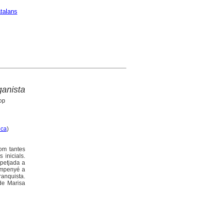
talans
ganista
op
ica
)
com tantes
 inicials.
 petjada a
'empenyé a
ranquista.
 de Marisa