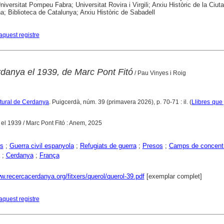
niversitat Pompeu Fabra; Universitat Rovira i Virgili; Arxiu Històric de la Ciuta
a; Biblioteca de Catalunya; Arxiu Històric de Sabadell
aquest registre
danya el 1939, de Marc Pont Fitó
/ Pau Vinyes i Roig
ltural de Cerdanya
. Puigcerdà, núm. 39 (primavera 2026), p. 70-71 : il. (
Llibres que
el 1939 / Marc Pont Fitó : Anem, 2025
s
;
Guerra civil espanyola
;
Refugiats de guerra
;
Presos
;
Camps de concent
;
Cerdanya
;
França
w.recercacerdanya.org/fitxers/querol/querol-39.pdf
[exemplar complet]
aquest registre