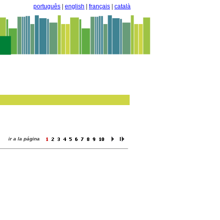
português
|
english
|
français
|
català
ir a la página