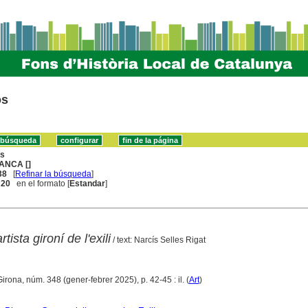
os
ns
ANCA []
38
[
Refinar la búsqueda
]
. 20
en el formato [
Estandar
]
tista gironí de l'exili
/ text: Narcís Selles Rigat
Girona, núm. 348 (gener-febrer 2025), p. 42-45 : il. (
Art
)