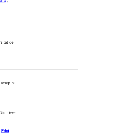
erra
;
sitat de
 Josep M.
iu : text:
;
Edat