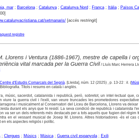
nia, mar
;
Barcelona
;
Catalunya
;
Catalunya Nord
;
França
;
Itàlia
;
Països Ca
800]
ww.catalunyacristiana.cat/setmanaris/
[accés restringit]
aquest registre
 Llorens i Ventura (1886-1967), mestre de capella i or
eriència vital marcada per la Guerra Civil
/ Lluís Marc Herrera Ll
c
l Centre d'Estudis Comarcals del Segrià
. [Lleida], núm. 12 (2025) , p. 13-22 : il. (
Mús
ibliografia. Títols i resums en català i anglès.
, músic, sacerdot, catalanista i republicà, però, sobretot, un intel·lectual que, 
viure la guerra civil i l'exili, van veure truncades les prometedores expectatives
arragona i musicalment al Conservatori del Liceu de Barcelona, Llorens va deixar
leida durant els anys que hi residí. La seva condició de republicà i catalanista l
, on va ser un dels referents més destacats per a tots aquells que fugien del règim f
ntra en el vessant musical de Josep M. Llorens. Altres historiadores -és el cas
n els aspectes religiós i polític.
a
;
Clergues
;
Músics
;
Música
;
Guerra civil espanyola
;
Exili