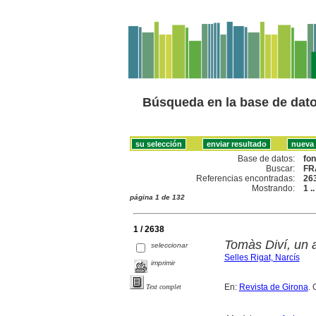
Búsqueda en la base de dat
Base de datos:
fo
Buscar:
FR
Referencias encontradas:
26
Mostrando:
1 .
página 1 de 132
1 / 2638
Tomàs Diví, un ar
seleccionar
Selles Rigat, Narcís
imprimir
En:
Revista de Girona
. 
Text complet