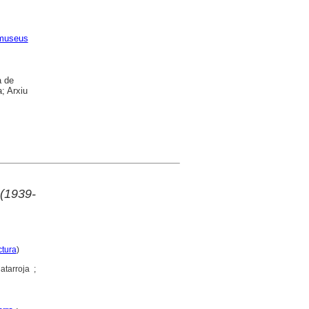
 museus
a de
; Arxiu
(1939-
ctura
)
tarroja ;