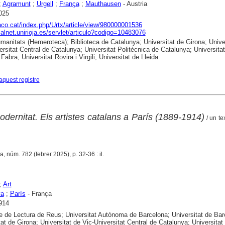
;
Agramunt
;
Urgell
;
França
;
Mauthausen
- Austria
025
raco.cat/index.php/Urtx/article/view/980000001536
dialnet.unirioja.es/servlet/articulo?codigo=10483076
anitats (Hemeroteca); Biblioteca de Catalunya; Universitat de Girona; Unive
ersitat Central de Catalunya; Universitat Politècnica de Catalunya; Universitat
abra; Universitat Rovira i Virgili; Universitat de Lleida
aquest registre
ernitat. Els artistes catalans a París (1889-1914)
/ un te
a, núm. 782 (febrer 2025), p. 32-36 : il.
;
Art
ya
;
París
- França
914
e de Lectura de Reus; Universitat Autònoma de Barcelona; Universitat de Bar
tat de Girona; Universitat de Vic-Universitat Central de Catalunya; Universitat