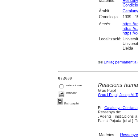
Matèries:
Ressen
Condicio
Àmbit:
Catalun
Cronologia:
1939 - 1
Accés:
https://
https://
https://
Localització:
Universi
Universi
Lleida
Enllaç permanent a 
8 / 2638
Relacions huma
seleccionar
Grau Pujol
imprimir
Grau i Pujol, Josep M. 
Text complet
En:
Catalunya Cristiana
Ressenya de:
. Agents i institucions 
Patrici Pojada, [et al.].
Matèries:
Ressenye