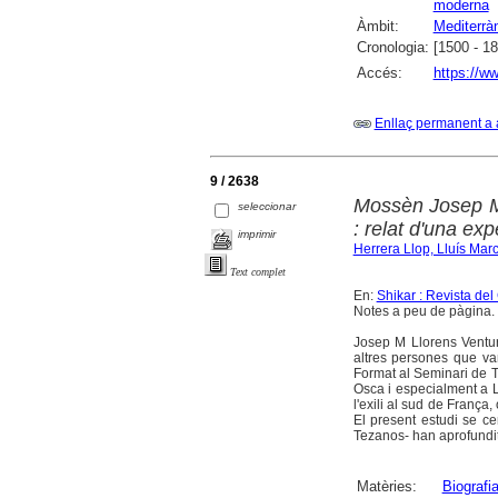
moderna
Àmbit:
Mediterrà
Cronologia:
[1500 - 1
Accés:
https://w
Enllaç permanent a 
9 / 2638
Mossèn Josep M.
seleccionar
: relat d'una exp
imprimir
Herrera Llop, Lluís Mar
Text complet
En:
Shikar : Revista de
Notes a peu de pàgina. B
Josep M Llorens Ventura
altres persones que van 
Format al Seminari de T
Osca i especialment a L
l'exili al sud de França
El present estudi se ce
Tezanos- han aprofundit e
Matèries:
Biografi