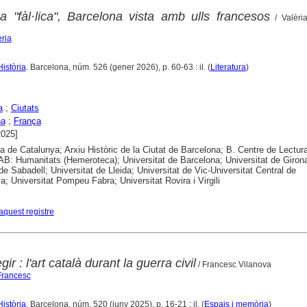
 "fàl·lica", Barcelona vista amb ulls francesos
/ Valèria
èria
Història
. Barcelona, núm. 526 (gener 2026), p. 60-63 : il. (
Literatura
)
a
;
Ciutats
na
;
França
2025]
ca de Catalunya; Arxiu Històric de la Ciutat de Barcelona; B. Centre de Lectur
B: Humanitats (Hemeroteca); Universitat de Barcelona; Universitat de Girona
 de Sabadell; Universitat de Lleida; Universitat de Vic-Universitat Central de
a; Universitat Pompeu Fabra; Universitat Rovira i Virgili
aquest registre
gir : l'art català durant la guerra civil
/ Francesc Vilanova
 Francesc
Història
. Barcelona, núm. 520 (juny 2025), p. 16-21 : il. (
Espais i memòria
)