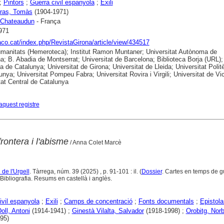
;
Pintors
;
Guerra civil espanyola
;
Exili
yras, Tomàs
(1904-1971)
Chateaudun
- França
971
raco.cat/index.php/RevistaGirona/article/view/434517
anitats (Hemeroteca); Institut Ramon Muntaner; Universitat Autònoma de
a; B. Abadia de Montserrat; Universitat de Barcelona; Biblioteca Borja (URL);
ca de Catalunya; Universitat de Girona; Universitat de Lleida; Universitat Polit
unya; Universitat Pompeu Fabra; Universitat Rovira i Virgili; Universitat de Vic
tat Central de Catalunya
aquest registre
 frontera i l'abisme
/ Anna Colet Marcè
l de l'Urgell
. Tàrrega, núm. 39 (2025) , p. 91-101 : il. (
Dossier
. Cartes en temps de g
Bibliografia. Resums en castellà i anglès.
ivil espanyola
;
Exili
;
Camps de concentració
;
Fonts documentals
;
Epistola
oll, Antoni
(1914-1941) ;
Ginestà Vilalta, Salvador
(1918-1998) ;
Orobitg, Norb
95)