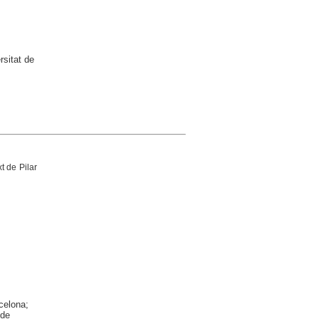
rsitat de
xt de Pilar
celona;
 de