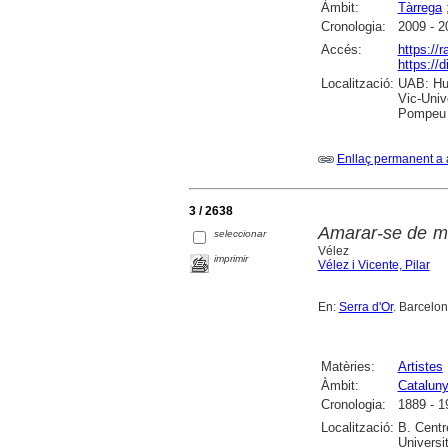
Àmbit:
Tàrrega
Cronologia:
2009 - 2
Accés:
https://
https://
Localització:
UAB: Hum
Vic-Univ
Pompeu F
Enllaç permanent a 
3 / 2638
Amarar-se de mod
seleccionar
Vélez
imprimir
Vélez i Vicente, Pilar
En:
Serra d'Or
. Barcelon
Matèries:
Artistes
Àmbit:
Catalun
Cronologia:
1889 - 1
Localització:
B. Centr
Universi