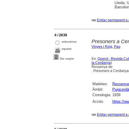
Lleida; U
Barcelon
Enllaç permanent a 
4 / 2638
Presoners a Cer
seleccionar
Vinyes i Roig, Pau
imprimir
En:
Querol : Revista Cu
Text complet
la Cerdanya
)
Ressenya de:
. Presoners a Cerdanya 
Matèries:
Ressenye
Àmbit:
Puigcerdà
Cronologia:
1939
Accés:
https://ww
Enllaç permanent a 