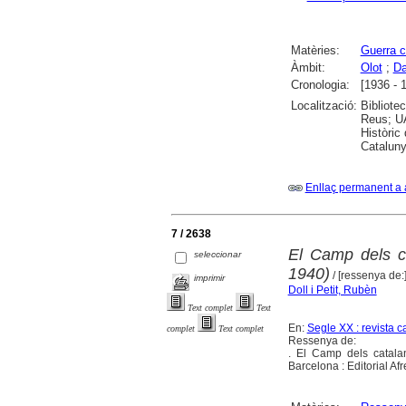
Matèries:
Guerra c
Àmbit:
Olot
;
Da
Cronologia:
[1936 - 
Localització:
Bibliote
Reus; UA
Històric
Cataluny
Enllaç permanent a 
7 / 2638
El Camp dels ca
seleccionar
1940)
/ [ressenya de:
imprimir
Doll i Petit, Rubèn
Text complet
Text
En:
Segle XX : revista c
complet
Text complet
Ressenya de:
. El Camp dels catalan
Barcelona : Editorial A