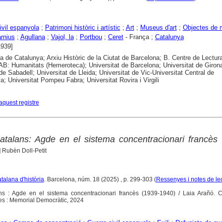
ivil espanyola
;
Patrimoni històric i artístic
;
Art
;
Museus d'art
;
Objectes de
rnius
;
Agullana
;
Vajol, la
;
Portbou
;
Ceret
- França ;
Catalunya
1939]
ca de Catalunya; Arxiu Històric de la Ciutat de Barcelona; B. Centre de Lectur
B: Humanitats (Hemeroteca); Universitat de Barcelona; Universitat de Girona
 de Sabadell; Universitat de Lleida; Universitat de Vic-Universitat Central de
a; Universitat Pompeu Fabra; Universitat Rovira i Virgili
aquest registre
talans: Agde en el sistema concentracionari francès 
] Rubèn Doll-Petit
atalana d'història
. Barcelona, núm. 18 (2025) , p. 299-303 (
Ressenyes i notes de le
s : Agde en el sistema concentracionari francès (1939-1940) / Laia Arañó. Ca
fres : Memorial Democràtic, 2024