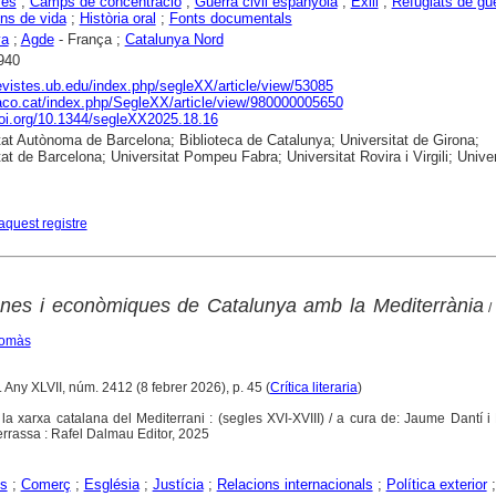
yes
;
Camps de concentració
;
Guerra civil espanyola
;
Exili
;
Refugiats de gu
ns de vida
;
Història oral
;
Fonts documentals
ya
;
Agde
- França ;
Catalunya Nord
940
revistes.ub.edu/index.php/segleXX/article/view/53085
raco.cat/index.php/SegleXX/article/view/980000005650
doi.org/10.1344/segleXX2025.18.16
tat Autònoma de Barcelona; Biblioteca de Catalunya; Universitat de Girona;
tat de Barcelona; Universitat Pompeu Fabra; Universitat Rovira i Virgili; Univer
aquest registre
nes i econòmiques de Catalunya amb la Mediterrània
/
Tomàs
. Any XLVII, núm. 2412 (8 febrer 2026), p. 45 (
Crítica literaria
)
a la xarxa catalana del Mediterrani : (segles XVI-XVIII) / a cura de: Jaume Dantí i R
 Terrassa : Rafel Dalmau Editor, 2025
s
;
Comerç
;
Església
;
Justícia
;
Relacions internacionals
;
Política exterior