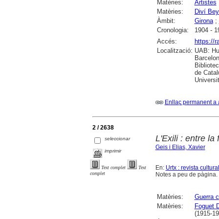
Matèries:
Artistes
Matèries:
Diví Be
Àmbit:
Girona
;
Cronologia:
1904 - 1
Accés:
https://
Localització:
UAB: Hum
Barcelon
Bibliote
de Catal
Universi
Enllaç permanent a 
2 / 2638
L'Exili : entre la
seleccionar
Geis i Elias, Xavier
imprimir
En:
Urtx : revista cultura
Text complet
Text
complet
Notes a peu de pàgina. 
Matèries:
Guerra c
Matèries:
Foguet D
(1915-19