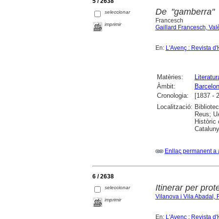
5 / 2638
De "gamberra" a
seleccionar
Francesch
imprimir
Gaillard Francesch, Val
En:
L'Avenç : Revista d'
Matèries:
Literatur
Àmbit:
Barcelo
Cronologia:
[1837 - 
Localització:
Bibliote
Reus; UA
Històric
Cataluny
Enllaç permanent a 
6 / 2638
Itinerar per prote
seleccionar
Vilanova i Vila Abadal,
imprimir
En:
L'Avenç : Revista d'