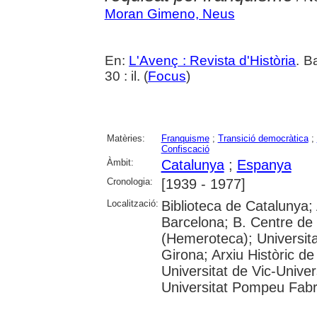
Moran Gimeno, Neus
En:
L'Avenç : Revista d'Història
. B
30 : il. (
Focus
)
Matèries:
Franquisme
;
Transició democràtica
;
Confiscació
Àmbit:
Catalunya
;
Espanya
Cronologia:
[1939 - 1977]
Localització:
Biblioteca de Catalunya; 
Barcelona; B. Centre de
(Hemeroteca); Universita
Girona; Arxiu Històric de
Universitat de Vic-Univer
Universitat Pompeu Fabra;