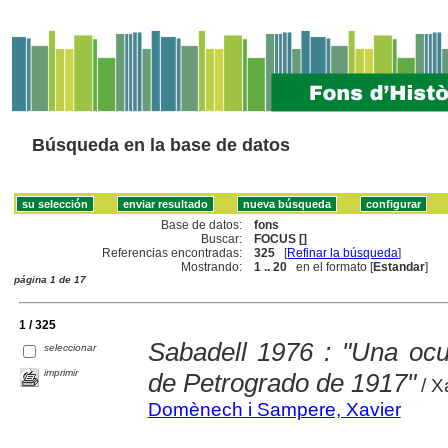
Búsqueda en la base de datos
Base de datos:
fons
Buscar:
FOCUS []
Referencias encontradas:
325
[
Refinar la búsqueda
]
Mostrando:
1 .. 20
en el formato [
Estandar
]
página 1 de 17
1 / 325
Sabadell 1976 : "Una ocu
seleccionar
imprimir
de Petrogrado de 1917"
/ X
Domènech i Sampere, Xavier