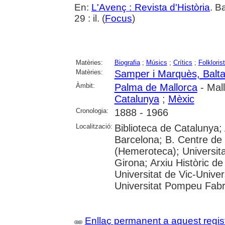
En:
L'Avenç : Revista d'Història
. B
29 : il. (
Focus
)
Matèries:
Biografia
;
Músics
;
Crítics
;
Folkloris
Matèries:
Samper i Marquès, Balta
Àmbit:
Palma de Mallorca
- Mal
Catalunya
;
Mèxic
Cronologia:
1888 - 1966
Localització:
Biblioteca de Catalunya; 
Barcelona; B. Centre de
(Hemeroteca); Universita
Girona; Arxiu Històric de
Universitat de Vic-Univer
Universitat Pompeu Fabra;
Enllaç permanent a aquest regis