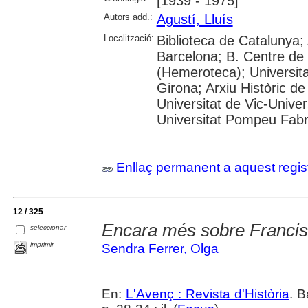
[1939 - 1975]
Autors add.:
Agustí, Lluís
Localització:
Biblioteca de Catalunya; 
Barcelona; B. Centre de
(Hemeroteca); Universita
Girona; Arxiu Històric de
Universitat de Vic-Univer
Universitat Pompeu Fabra;
Enllaç permanent a aquest regis
12 / 325
Encara més sobre Franci
seleccionar
imprimir
Sendra Ferrer, Olga
En:
L'Avenç : Revista d'Història
. B