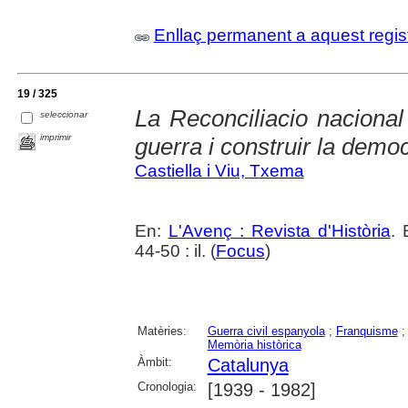
Enllaç permanent a aquest regis
19 / 325
La Reconciliacio nacional 
seleccionar
imprimir
guerra i construir la demo
Castiella i Viu, Txema
En:
L'Avenç : Revista d'Història
. 
44-50 : il. (
Focus
)
Matèries:
Guerra civil espanyola
;
Franquisme
Memòria històrica
Àmbit:
Catalunya
Cronologia:
[1939 - 1982]