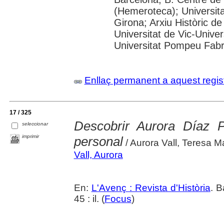
(Hemeroteca); Universita
Girona; Arxiu Històric de
Universitat de Vic-Univer
Universitat Pompeu Fabra;
Enllaç permanent a aquest regis
17 / 325
Descobrir Aurora Díaz P
seleccionar
imprimir
personal
/ Aurora Vall, Teresa 
Vall, Aurora
En:
L'Avenç : Revista d'Història
. B
45 : il. (
Focus
)