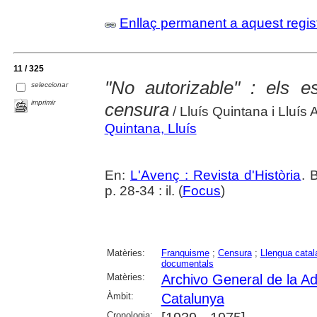
Enllaç permanent a aquest regis
11 / 325
"No autorizable" : els es
seleccionar
imprimir
censura
/ Lluís Quintana i Lluís 
Quintana, Lluís
En:
L'Avenç : Revista d'Història
. 
p. 28-34 : il. (
Focus
)
Matèries:
Franquisme
;
Censura
;
Llengua catal
documentals
Matèries:
Archivo General de la Ad
Àmbit:
Catalunya
Cronologia: