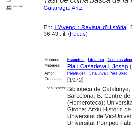
Tast de cuina basca de la
imprimir
Galarraga, Aritz
En:
L'Avenç : Revista d'Història
. 
36-43 : il. (
Focus
)
Matèries:
Escriptors
;
Literatura
;
Costums alime
Matèries:
Pla i Casadevall, Josep
(
Àmbit:
Palafrugell
;
Catalunya
;
País Basc
Cronologia:
[1972]
Localització:
Biblioteca de Catalunya; 
Barcelona; B. Centre de
(Hemeroteca); Universita
Girona; Arxiu Històric de
Universitat de Vic-Univer
Universitat Pompeu Fabra;