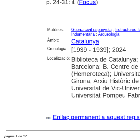
p. 24-31: il. (
Focus
)
Matèries:
Guerra civil espanyola
;
Estructures f
Indumentària
;
Arqueologia
Àmbit:
Catalunya
Cronologia:
[1939 - 1939]; 2024
Localització:
Biblioteca de Catalunya; 
Barcelona; B. Centre de
(Hemeroteca); Universita
Girona; Arxiu Històric de
Universitat de Vic-Univer
Universitat Pompeu Fabra;
Enllaç permanent a aquest regis
página 1 de 17