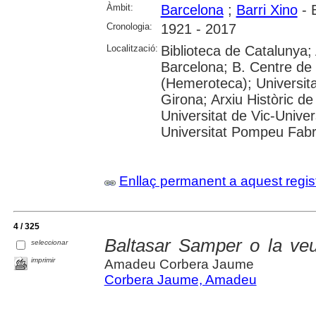
Àmbit:
Barcelona
;
Barri Xino
- 
Cronologia:
1921 - 2017
Localització:
Biblioteca de Catalunya; 
Barcelona; B. Centre de
(Hemeroteca); Universita
Girona; Arxiu Històric de
Universitat de Vic-Univer
Universitat Pompeu Fabra;
Enllaç permanent a aquest regis
4 / 325
Baltasar Samper o la ve
seleccionar
imprimir
Amadeu Corbera Jaume
Corbera Jaume, Amadeu