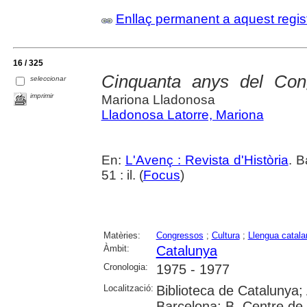
Enllaç permanent a aquest regis
16 / 325
Cinquanta anys del Con
seleccionar
imprimir
Mariona Lladonosa
Lladonosa Latorre, Mariona
En:
L'Avenç : Revista d'Història
. B
51 : il. (
Focus
)
Matèries:
Congressos
;
Cultura
;
Llengua catala
Àmbit:
Catalunya
Cronologia:
1975 - 1977
Localització:
Biblioteca de Catalunya; 
Barcelona; B. Centre de