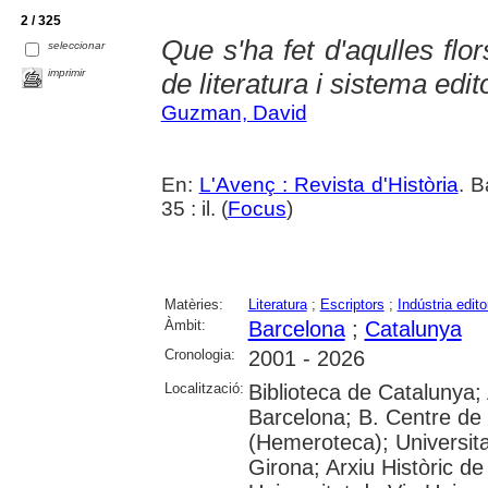
2 / 325
Que s'ha fet d'aqulles flor
seleccionar
imprimir
de literatura i sistema edi
Guzman, David
En:
L'Avenç : Revista d'Història
. B
35 : il. (
Focus
)
Matèries:
Literatura
;
Escriptors
;
Indústria edito
Àmbit:
Barcelona
;
Catalunya
Cronologia:
2001 - 2026
Localització:
Biblioteca de Catalunya; 
Barcelona; B. Centre de
(Hemeroteca); Universita
Girona; Arxiu Històric de