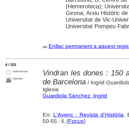
(Hemeroteca); Universita
Girona; Arxiu Històric de
Universitat de Vic-Univer
Universitat Pompeu Fabra;
Enllaç permanent a aquest regis
6 / 325
Vindran les dones : 150 a
seleccionar
imprimir
de Barcelona
/ Ingrid Guardio
Iglesia
Guardiola Sánchez, Ingrid
En:
L'Avenç : Revista d'Història
. 
50-55 : il. (
Focus
)