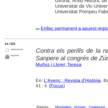
Girona; Arxiu Històric de
Universitat de Vic-Univer
Universitat Pompeu Fabra;
Enllaç permanent a aquest regis
14 / 325
Contra els perills de la r
seleccionar
imprimir
Sanpere al congrés de Zúr
Muñoz i Lloret, Teresa
En:
L'Avenç : Revista d'Història
. B
41 : il. (
Focus
)
Matèries:
Historiadors
;
Arxivers
;
Congressos