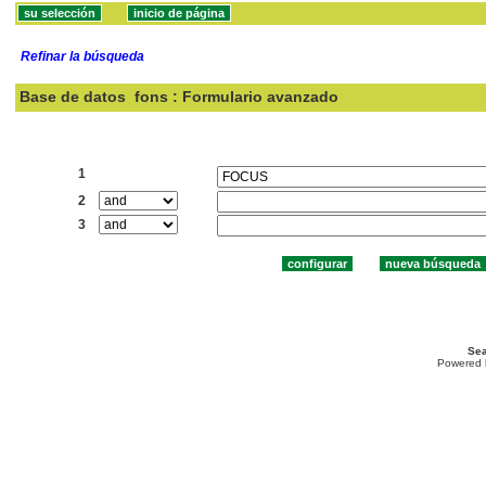
Refinar la búsqueda
Base de datos
fons : Formulario avanzado
Buscar:
1
2
3
Sea
Powered