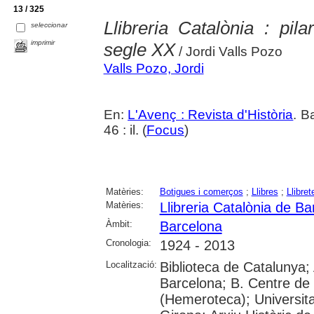
13 / 325
Llibreria Catalònia : pil
seleccionar
imprimir
segle XX
/ Jordi Valls Pozo
Valls Pozo, Jordi
En:
L'Avenç : Revista d'Història
. B
46 : il. (
Focus
)
Matèries:
Botigues i comerços
;
Llibres
;
Llibret
Matèries:
Llibreria Catalònia de Ba
Àmbit:
Barcelona
Cronologia:
1924 - 2013
Localització:
Biblioteca de Catalunya; 
Barcelona; B. Centre de
(Hemeroteca); Universita