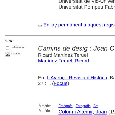
Universitat de Vic-Univer
Universitat Pompeu Fabra;
Enllaç permanent a aquest regis
3 / 325
Camins de desig : Joan Co
seleccionar
imprimir
Ricard Martínez Teruel
Martínez Teruel, Ricard
En:
L'Avenç : Revista d'Història
. B
37 : il. (
Focus
)
Matèries:
Fotògrafs
;
Fotografia
;
Art
Matèries:
Colom i Altemir, Joan
(19