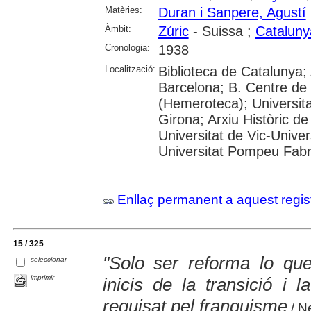
Matèries:
Duran i Sanpere, Agustí
Àmbit:
Zúric
- Suissa ;
Cataluny
Cronologia:
1938
Localització:
Biblioteca de Catalunya; 
Barcelona; B. Centre de
(Hemeroteca); Universita
Girona; Arxiu Històric de
Universitat de Vic-Univer
Universitat Pompeu Fabra;
Enllaç permanent a aquest regis
15 / 325
"Solo ser reforma lo qu
seleccionar
imprimir
inicis de la transició i l
requisat pel franquisme
/ N