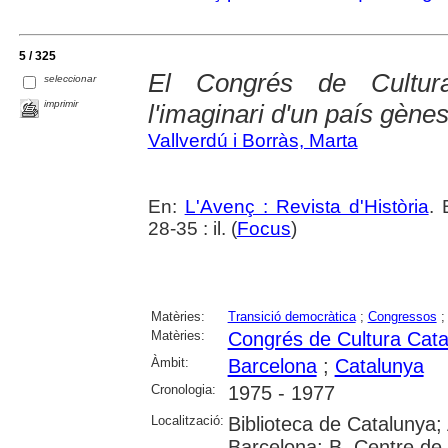
5 / 325
El Congrés de Cultur
seleccionar
imprimir
l'imaginari d'un país gènes
Vallverdú i Borràs, Marta
En:
L'Avenç : Revista d'Història
. 
28-35 : il. (
Focus
)
Matèries:
Transició democràtica
;
Congressos
Matèries:
Congrés de Cultura Cata
Àmbit:
Barcelona
;
Catalunya
Cronologia:
1975 - 1977
Localització:
Biblioteca de Catalunya; 
Barcelona; B. Centre de