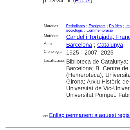
p. 28-34 : il. (
Focus
)
Matèries:
Periodistes
;
Escriptors
;
Polítics
;
Im
sociològic
;
Commemoració
Matèries:
Candel i Tortajada, Fran
Àmbit:
Barcelona
;
Catalunya
Cronologia:
1925 - 2007; 2025
Localització:
Biblioteca de Catalunya; 
Barcelona; B. Centre de
(Hemeroteca); Universita
Girona; Arxiu Històric de
Universitat de Vic-Univer
Universitat Pompeu Fabra;
Enllaç permanent a aquest regis