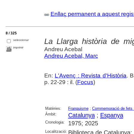
Enllaç permanent a aquest regis
8 / 325
La Llarga història de m
seleccionar
imprimir
Andreu Acebal
Andreu Acebal, Marc
En:
L'Avenç : Revista d'Història
. 
p. 22-29 : il. (
Focus
)
Matèries:
Franquisme
;
Commemoració de fets h
Àmbit:
Catalunya
;
Espanya
Cronologia:
1975; 2025
Localització:
Biblioteca de Catalunya; 