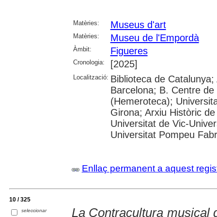
Matèries:
Museus d'art
Matèries:
Museu de l'Empordà
Àmbit:
Figueres
Cronologia:
[2025]
Localització:
Biblioteca de Catalunya; 
Barcelona; B. Centre de
(Hemeroteca); Universita
Girona; Arxiu Històric de
Universitat de Vic-Univer
Universitat Pompeu Fabra;
Enllaç permanent a aquest regis
10 / 325
La Contracultura musical d
seleccionar