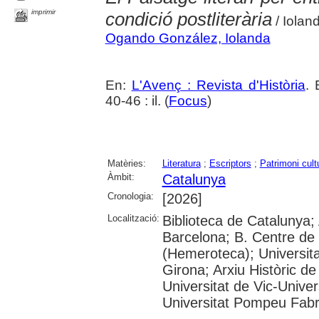
imprimir
condició postliterària
/ Iola
Ogando González, Iolanda
En:
L'Avenç : Revista d'Història
. 
40-46 : il. (
Focus
)
Matèries:
Literatura
;
Escriptors
;
Patrimoni cult
Àmbit:
Catalunya
Cronologia:
[2026]
Localització:
Biblioteca de Catalunya; 
Barcelona; B. Centre de
(Hemeroteca); Universita
Girona; Arxiu Històric de
Universitat de Vic-Univer
Universitat Pompeu Fabra;