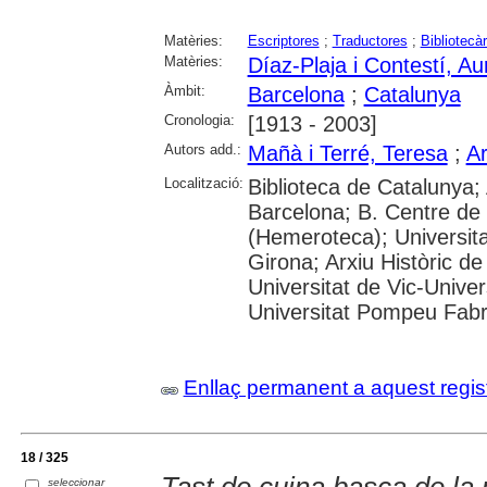
Matèries:
Escriptores
;
Traductores
;
Bibliotecàr
Matèries:
Díaz-Plaja i Contestí, Au
Àmbit:
Barcelona
;
Catalunya
Cronologia:
[1913 - 2003]
Autors add.:
Mañà i Terré, Teresa
;
Ar
Localització:
Biblioteca de Catalunya; 
Barcelona; B. Centre de
(Hemeroteca); Universita
Girona; Arxiu Històric de
Universitat de Vic-Univer
Universitat Pompeu Fabra;
Enllaç permanent a aquest regis
18 / 325
seleccionar