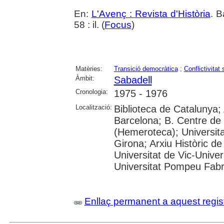
En:
L'Avenç : Revista d'Història
. B
58 : il. (
Focus
)
Matèries:
Transició democràtica
;
Conflictivitat 
Àmbit:
Sabadell
Cronologia:
1975 - 1976
Localització:
Biblioteca de Catalunya; 
Barcelona; B. Centre de
(Hemeroteca); Universita
Girona; Arxiu Històric de
Universitat de Vic-Univer
Universitat Pompeu Fabra;
Enllaç permanent a aquest regis