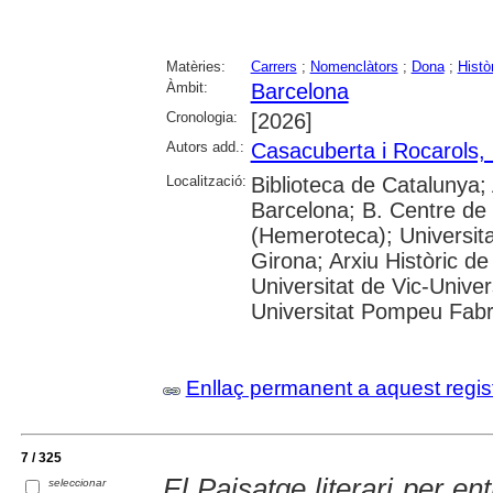
Matèries:
Carrers
;
Nomenclàtors
;
Dona
;
Histò
Àmbit:
Barcelona
Cronologia:
[2026]
Autors add.:
Casacuberta i Rocarols,
Localització:
Biblioteca de Catalunya; 
Barcelona; B. Centre de
(Hemeroteca); Universita
Girona; Arxiu Històric de
Universitat de Vic-Univer
Universitat Pompeu Fabra;
Enllaç permanent a aquest regis
7 / 325
El Paisatge literari per en
seleccionar