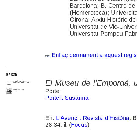
Barcelona; B. Centre de
(Hemeroteca); Universita
Girona; Arxiu Històric de
Universitat de Vic-Univer
Universitat Pompeu Fabra;
Enllaç permanent a aquest regis
9 / 325
El Museu de l'Empordà, u
seleccionar
imprimir
Portell
Portell, Susanna
En:
L'Avenç : Revista d'Història
. 
28-34: il. (
Focus
)