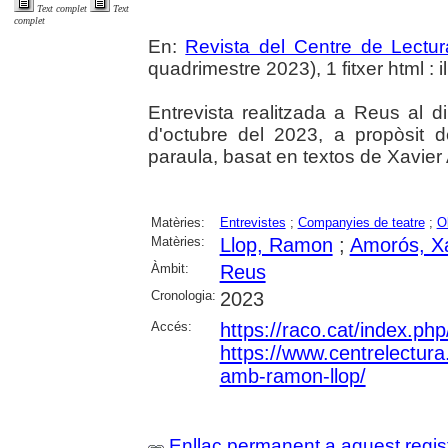
Text complet
Text
complet
En:
Revista del Centre de Lectu
quadrimestre 2023), 1 fitxer html : il
Entrevista realitzada a Reus al d
d'octubre del 2023, a propòsit d
paraula, basat en textos de Xavier
Matèries:
Entrevistes
;
Companyies de teatre
;
O
Matèries:
Llop, Ramon
;
Amorós, Xa
Àmbit:
Reus
Cronologia:
2023
Accés:
https://raco.cat/index.ph
https://www.centrelectura.
amb-ramon-llop/
Enllaç permanent a aquest regis