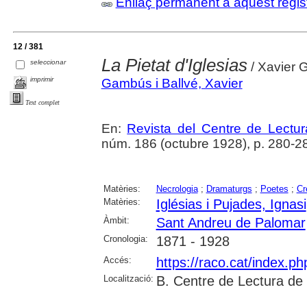
Enllaç permanent a aquest regis
12 / 381
La Pietat d'Iglesias
seleccionar
/ Xavier
imprimir
Gambús i Ballvé, Xavier
Text complet
En:
Revista del Centre de Lectu
núm. 186 (octubre 1928), p. 280-2
Matèries:
Necrologia
;
Dramaturgs
;
Poetes
;
Cr
Matèries:
Iglésias i Pujades, Ignasi
Àmbit:
Sant Andreu de Palomar
Cronologia:
1871 - 1928
Accés:
https://raco.cat/index.p
Localització:
B. Centre de Lectura de