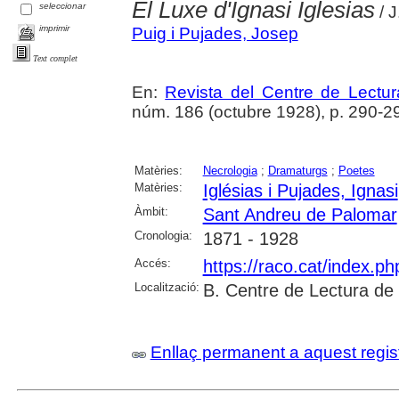
El Luxe d'Ignasi Iglesias
seleccionar
/ J
imprimir
Puig i Pujades, Josep
Text complet
En:
Revista del Centre de Lectu
núm. 186 (octubre 1928), p. 290-2
Matèries:
Necrologia
;
Dramaturgs
;
Poetes
Matèries:
Iglésias i Pujades, Ignasi
Àmbit:
Sant Andreu de Palomar
Cronologia:
1871 - 1928
Accés:
https://raco.cat/index.p
Localització:
B. Centre de Lectura de
Enllaç permanent a aquest regis