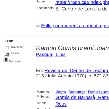
Accés:
https://raco.cat/index.p
Localització:
B. Centre de Lectura de
Enllaç permanent a aquest regis
5 / 381
Ramon Gomis premi Joan
seleccionar
imprimir
Pasqual, Lluís
Text complet
En:
Revista del Centro de Lectur
216 (Julio-Agosto 1970), p. 872-87
Matèries:
Metges
;
Dramaturgs
;
Premis i guar
Matèries:
Gomis de Barbarà, Ram
Àmbit:
Reus