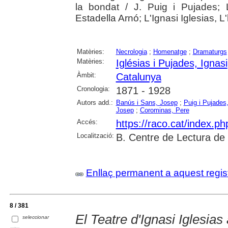
la bondat / J. Puig i Pujades; L
Estadella Arnó; L'Ignasi Iglesias, 
Matèries:
Necrologia
;
Homenatge
;
Dramaturgs
Matèries:
Iglésias i Pujades, Ignasi
Àmbit:
Catalunya
Cronologia:
1871 - 1928
Autors add.:
Banús i Sans, Josep
;
Puig i Pujades
Josep
;
Corominas, Pere
Accés:
https://raco.cat/index.p
Localització:
B. Centre de Lectura de
Enllaç permanent a aquest regis
8 / 381
El Teatre d'Ignasi Iglesias
seleccionar