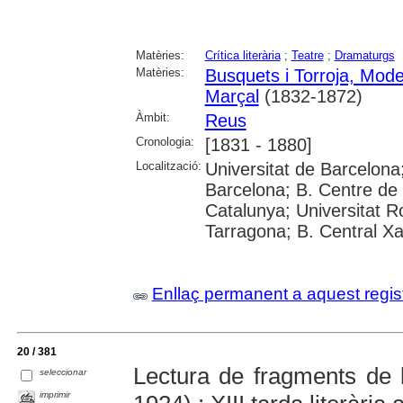
Matèries:
Crítica literària
;
Teatre
;
Dramaturgs
Matèries:
Busquets i Torroja, Mode
Marçal
(1832-1872)
Àmbit:
Reus
Cronologia:
[1831 - 1880]
Localització:
Universitat de Barcelona
Barcelona; B. Centre de 
Catalunya; Universitat Rov
Tarragona; B. Central X
Enllaç permanent a aquest regis
20 / 381
Lectura de fragments de 
seleccionar
imprimir