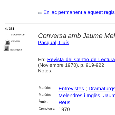
Enllaç permanent a aquest regis
4 / 381
Conversa amb Jaume Mel
seleccionar
imprimir
Pasqual, Lluís
Text complet
En:
Revista del Centro de Lectur
(Noviembre 1970), p. 919-922
Notes.
Matèries:
Entrevistes
;
Dramaturg
Matèries:
Melendres i Inglès, Jau
Àmbit:
Reus
Cronologia:
1970