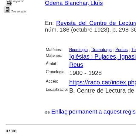
imprimir
Odena Blanchar, Lluís
Text complet
En:
Revista del Centre de Lectu
núm. 186 (octubre 1928), p. 298-301
Matèries:
Necrologia
;
Dramaturgs
;
Poetes
;
Te
Matèries:
Iglésias i Pujades, Ignasi
Àmbit:
Reus
Cronologia:
1900 - 1928
Accés:
https://raco.cat/index.p
Localització:
B. Centre de Lectura de
Enllaç permanent a aquest regis
9 / 381