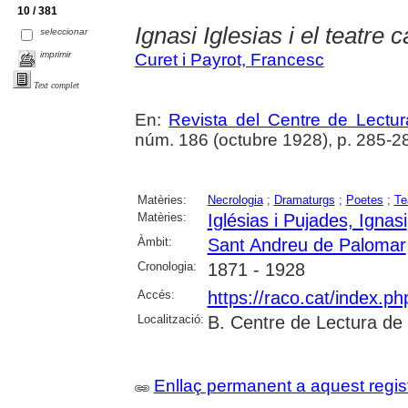
10 / 381
Ignasi Iglesias i el teatre c
seleccionar
imprimir
Curet i Payrot, Francesc
Text complet
En:
Revista del Centre de Lectu
núm. 186 (octubre 1928), p. 285-2
Matèries:
Necrologia
;
Dramaturgs
;
Poetes
;
Te
Matèries:
Iglésias i Pujades, Ignasi
Àmbit:
Sant Andreu de Palomar
Cronologia:
1871 - 1928
Accés:
https://raco.cat/index.p
Localització:
B. Centre de Lectura de
Enllaç permanent a aquest regis