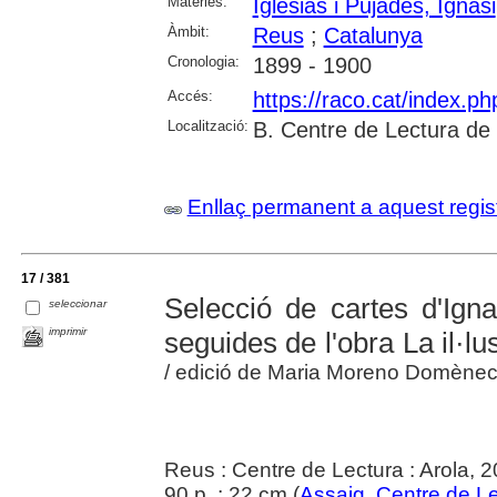
Matèries:
Iglésias i Pujades, Ignasi
Àmbit:
Reus
;
Catalunya
Cronologia:
1899 - 1900
Accés:
https://raco.cat/index.p
Localització:
B. Centre de Lectura de
Enllaç permanent a aquest regis
17 / 381
Selecció de cartes d'Igna
seleccionar
imprimir
seguides de l'obra La il·lu
/ edició de Maria Moreno Domène
Reus : Centre de Lectura : Arola, 
90 p. ; 22 cm (
Assaig. Centre de L