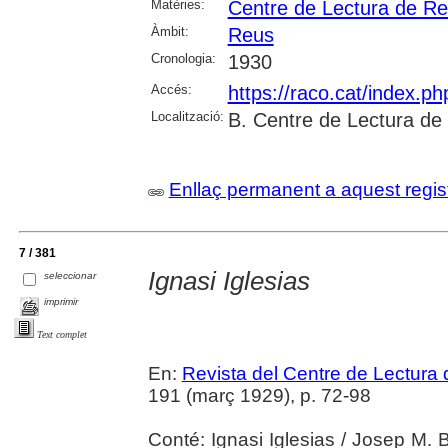
Matèries:
Centre de Lectura de R
Àmbit:
Reus
Cronologia:
1930
Accés:
https://raco.cat/index.p
Localització:
B. Centre de Lectura de
Enllaç permanent a aquest regis
7 / 381
Ignasi Iglesias
seleccionar
imprimir
Text complet
En:
Revista del Centre de Lectura
191 (març 1929), p. 72-98
Conté: Ignasi Iglesias / Josep M. 