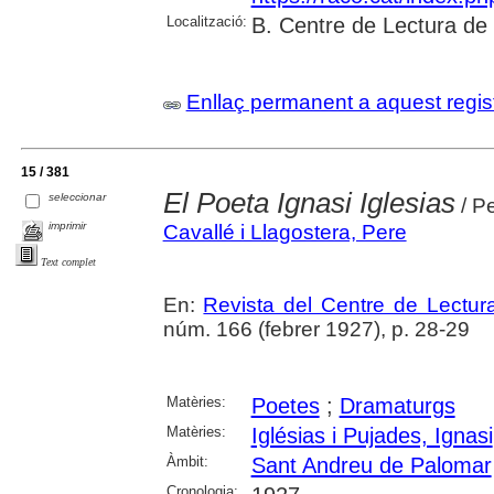
Localització:
B. Centre de Lectura de
Enllaç permanent a aquest regis
15 / 381
El Poeta Ignasi Iglesias
seleccionar
/ P
imprimir
Cavallé i Llagostera, Pere
Text complet
En:
Revista del Centre de Lectu
núm. 166 (febrer 1927), p. 28-29
Matèries:
Poetes
;
Dramaturgs
Matèries:
Iglésias i Pujades, Ignasi
Àmbit:
Sant Andreu de Palomar
Cronologia: