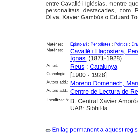
entre Cavallé i Iglésias, mentre que
personalitats destacades, com P
Oliva, Xavier Gambús o Eduard Toda,
Matèries:
Epistolari
;
Periodistes
;
Polítics
;
Dra
Matèries:
Cavallé i Llagostera, Per
Ignasi
(1871-1928)
Àmbit:
Reus
;
Catalunya
Cronologia:
[1900 - 1928]
Autors add.:
Moreno Domènech, Mar
Autors add.:
Centre de Lectura de R
Localització:
B. Central Xavier Amoró
UAB: Sibhil·la
Enllaç permanent a aquest regis