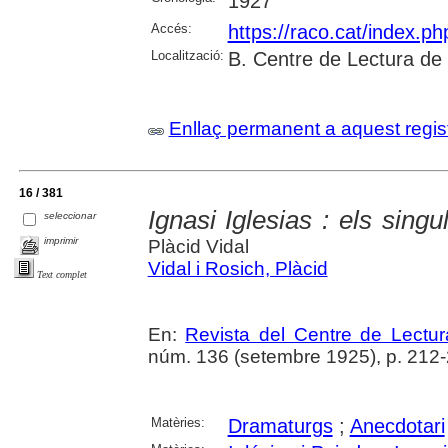
1927
Accés:
https://raco.cat/index.p
Localització:
B. Centre de Lectura de
Enllaç permanent a aquest regis
16 / 381
Ignasi Iglesias : els sing
seleccionar
imprimir
Plàcid Vidal
Vidal i Rosich, Plàcid
Text complet
En:
Revista del Centre de Lectu
núm. 136 (setembre 1925), p. 212
Matèries:
Dramaturgs
;
Anecdotari