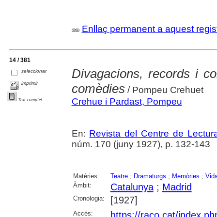
Enllaç permanent a aquest regis
14 / 381
Divagacions, records i c
seleccionar
imprimir
comèdies
/ Pompeu Crehuet
Crehue i Pardast, Pompeu
Text complet
En:
Revista del Centre de Lectu
núm. 170 (juny 1927), p. 132-143
Matèries:
Teatre
;
Dramaturgs
;
Memòries
;
Vida
Àmbit:
Catalunya
;
Madrid
Cronologia:
[1927]
Accés:
https://raco.cat/index.p