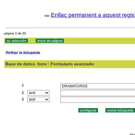
Enllaç permanent a aquest regis
página 1 de 20
Refinar la búsqueda
Base de datos
fons : Formulario avanzado
Buscar:
1
2
3
Sea