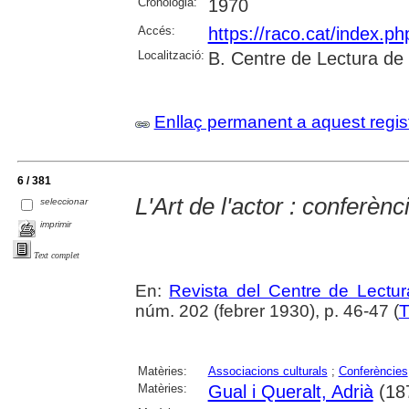
Cronologia:
1970
Accés:
https://raco.cat/index.p
Localització:
B. Centre de Lectura de
Enllaç permanent a aquest regis
6 / 381
L'Art de l'actor : conferèn
seleccionar
imprimir
Text complet
En:
Revista del Centre de Lectu
núm. 202 (febrer 1930), p. 46-47 (
T
Matèries:
Associacions culturals
;
Conferències
Matèries:
Gual i Queralt, Adrià
(18