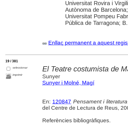
Universitat Rovira i Virgi
Autònoma de Barcelona; 
Universitat Pompeu Fabr
Pública de Tarragona; B
Enllaç permanent a aquest regis
19 / 381
El Teatre costumista de M
seleccionar
imprimir
Sunyer
Sunyer i Molné, Magí
En:
120847
Pensament i literatur
del Centre de Lectura de Reus, 20
Referències bibliogràfiques.