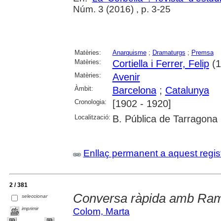
Núm. 3 (2016) , p. 3-25
Matèries:
Anarquisme
;
Dramaturgs
;
Premsa
Matèries:
Cortiella i Ferrer, Felip
(1
Matèries:
Avenir
Àmbit:
Barcelona
;
Catalunya
Cronologia:
[1902 - 1920]
Localització:
B. Pública de Tarragona
Enllaç permanent a aquest regis
2 / 381
Conversa ràpida amb Ram
seleccionar
imprimir
Colom, Marta