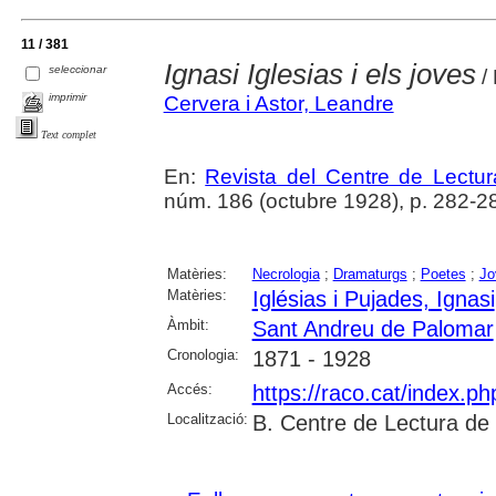
11 / 381
Ignasi Iglesias i els joves
seleccionar
/
imprimir
Cervera i Astor, Leandre
Text complet
En:
Revista del Centre de Lectu
núm. 186 (octubre 1928), p. 282-2
Matèries:
Necrologia
;
Dramaturgs
;
Poetes
;
Jo
Matèries:
Iglésias i Pujades, Ignasi
Àmbit:
Sant Andreu de Palomar
Cronologia:
1871 - 1928
Accés:
https://raco.cat/index.p
Localització:
B. Centre de Lectura de