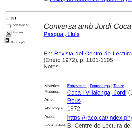
3 / 381
Conversa amb Jordi Coca
seleccionar
imprimir
Pasqual, Lluís
Text complet
En:
Revista del Centro de Lectur
(Enero 1972), p. 1101-1105
Notes.
Matèries:
Entrevistes
;
Dramaturgs
;
Teatre
Matèries:
Coca i Villalonga, Jordi
(1
Àmbit:
Reus
Cronologia:
1972
Accés:
https://raco.cat/index.p
Localització:
B. Centre de Lectura de