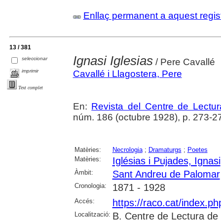
Enllaç permanent a aquest regis
13 / 381
Ignasi Iglesias
seleccionar
/ Pere Cavallé
imprimir
Cavallé i Llagostera, Pere
Text complet
En:
Revista del Centre de Lectu
núm. 186 (octubre 1928), p. 273-2
Matèries:
Necrologia
;
Dramaturgs
;
Poetes
Matèries:
Iglésias i Pujades, Ignasi
Àmbit:
Sant Andreu de Palomar
Cronologia:
1871 - 1928
Accés:
https://raco.cat/index.p
Localització:
B. Centre de Lectura de