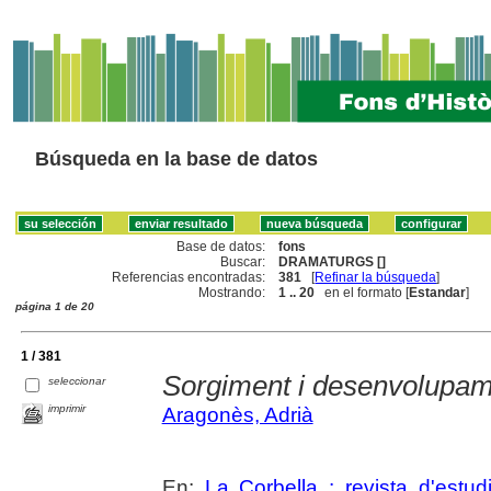
Búsqueda en la base de datos
Base de datos:
fons
Buscar:
DRAMATURGS []
Referencias encontradas:
381
[
Refinar la búsqueda
]
Mostrando:
1 .. 20
en el formato [
Estandar
]
página 1 de 20
1 / 381
Sorgiment i desenvolupame
seleccionar
imprimir
Aragonès, Adrià
En:
La Corbella : revista d'estud