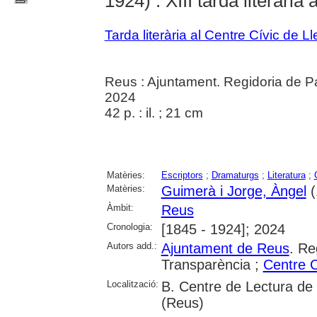
1924) : XIII tarda literària
Tarda literària al Centre Cívic de L
Reus : Ajuntament. Regidoria de Pa
2024
42 p. : il. ; 21 cm
Matèries:
Escriptors
;
Dramaturgs
;
Literatura
;
Matèries:
Guimerà i Jorge, Àngel
(
Àmbit:
Reus
Cronologia:
[1845 - 1924]; 2024
Autors add.:
Ajuntament de Reus
. Re
Transparència ;
Centre C
Localització:
B. Centre de Lectura de
(Reus)