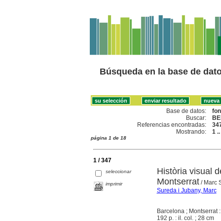
Búsqueda en la base de dat
Base de datos:
fo
Buscar:
BE
Referencias encontradas:
34
Mostrando:
1 .
página 1 de 18
1 / 347
Història visual 
seleccionar
Montserrat
/ Marc 
imprimir
Sureda i Jubany, Marc
Barcelona ; Montserrat 
192 p. : il. col. ; 28 cm