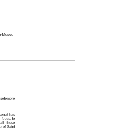
eca-Museu
e setembre
serrat has
 focus, to
all these
e of Saint