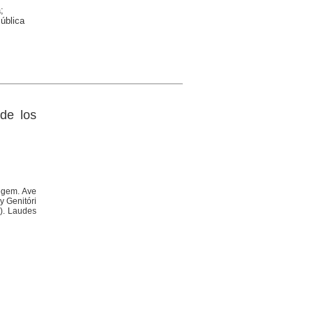
;
ública
de los
Regem. Ave
y Genitóri
6). Laudes