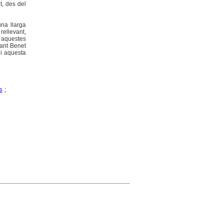
t, des del
na llarga
rellevant,
s aquestes
sant Benet
ni aquesta
s
;