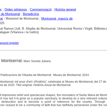
rs
;
Ordes religiosos
;
Commemoració
;
Història general
 de Montserrat
;
Benedictins
at
- Monistrol de Montserrat ;
Montserrat, massís de
025
tat Ramon Llull; B. Abadia de Montserrat; Universitat Rovira i Virgili; Bibliot
laguer (Vilanova i la Geltrú)
aquest registre
f Montserrat
/ Marc Sureda Jubany
: Publicacions de l'Abadia de Montserrat : Museu de Montserrat, 2024
Montserrat: mil anys d'art i d'història", celebrada al Museu de Montserrat, del 27 d
 de 2025. Títol original: Història visual de Montserrat.
f impressive relief and spectacular shapes, the monastery of Santa Maria de Mont
ch has led it to grow as a popular sanctuary, to develop as a very relevant cultural
 destruction and to become a point of reference for the country. Through 
ver ceased to be a community of faith that has faithfully persevered under the rul