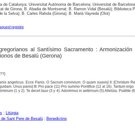
ca de Catalunya; Universitat Autònoma de Barcelona; Universitat de Barcelona
tat de Girona; B. Abadia de Montserrat; B. Ramon Vidal (Besalú); Biblioteca P
e la Selva); B. Carles Rahola (Girona); B. Marià Vayreda (Olot)
aquest registre
gregorianos al Santísimo Sacramento : Armonización 
ionos de Besalú (Gerona)
9??]
 Panis angelicus. Ecce Panis. O Sacrum convivium. O quam suavis] II: [Christum 
uidam. Unus panis] III: Pro pace (11) Pro summo Pontifice (12 al 16). Tantum ergo 
óminum (1 y 2). Te decet lauo (3 y 4). Adorémus in aetérnum (5) Allelúia. Psállite (
rs
;
Litúrgia
 de Sant Pere de Besalú
;
Benedictins