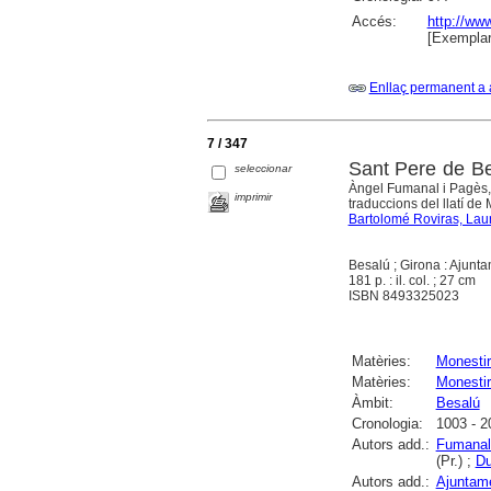
Accés:
http://ww
[Exemplar
Enllaç permanent a 
7 / 347
Sant Pere de Bes
seleccionar
Àngel Fumanal i Pagès, 
imprimir
traduccions del llatí de
Bartolomé Roviras, Lau
Besalú ; Girona : Ajunt
181 p. : il. col. ; 27 cm
ISBN 8493325023
Matèries:
Monesti
Matèries:
Monestir
Àmbit:
Besalú
Cronologia:
1003 - 2
Autors add.:
Fumanal 
(Pr.) ;
Du
Autors add.:
Ajuntam