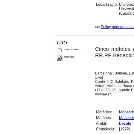
Localització:
Bibliote
Universi
(Cassà d
Enllaç permanent a 
8 / 347
Cinco motetes 
seleccionar
RR.PP Benedict
imprimir
Barcelona : Boileau, [1
1 vol
Conté: I: [O Salutaris.
verum. Adóro te. Homo q
(17 al 22) IV: Laudáte D
divinae (7).
Matèries:
Monesti
Matèries:
Monestir
Àmbit:
Besalú
Cronologia:
[19??]