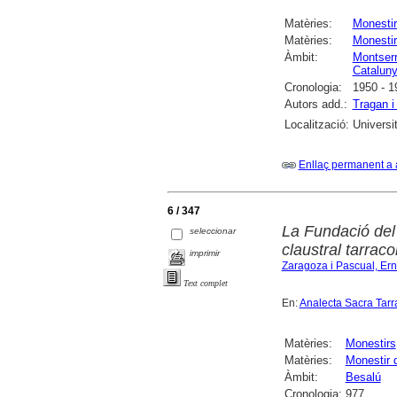
Matèries:
Monesti
Matèries:
Monestir
Àmbit:
Montserr
Catalun
Cronologia:
1950 - 1
Autors add.:
Tragan i
Localització:
Universi
Enllaç permanent a 
6 / 347
La Fundació del
seleccionar
claustral tarrac
imprimir
Zaragoza i Pascual, Ern
Text complet
En:
Analecta Sacra Tar
Matèries:
Monestirs
Matèries:
Monestir 
Àmbit:
Besalú
Cronologia:
977