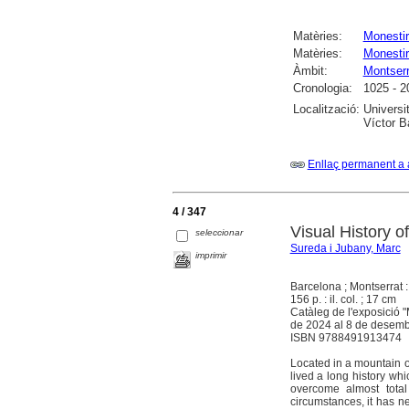
Matèries:
Monesti
Matèries:
Monestir
Àmbit:
Montserr
Cronologia:
1025 - 2
Localització:
Universi
Víctor Ba
Enllaç permanent a 
4 / 347
Visual History o
seleccionar
Sureda i Jubany, Marc
imprimir
Barcelona ; Montserrat 
156 p. : il. col. ; 17 cm
Catàleg de l'exposició "
de 2024 al 8 de desembre
ISBN 9788491913474
Located in a mountain o
lived a long history whi
overcome almost total
circumstances, it has ne