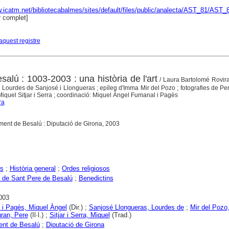
w.icatm.net/bibliotecabalmes/sites/default/files/public/analecta/AST_81/AST_
 complet]
aquest registre
alú : 1003-2003 : una història de l'art
/ Laura Bartolomé Rovira
Lourdes de Sanjosé i Llongueras ; epíleg d'Imma Mir del Pozo ; fotografies de Pe
 Miquel Sitjar i Serra ; coordinació: Miquel Àngel Fumanal i Pagès
ra
ament de Besalú : Diputació de Girona, 2003
rs
;
Història general
;
Ordes religiosos
 de Sant Pere de Besalú
;
Benedictins
003
i Pagès, Miquel Àngel
(Dir.) ;
Sanjosé Llongueras, Lourdes de
;
Mir del Pozo
ran, Pere
(Il·l.) ;
Sitjar i Serra, Miquel
(Trad.)
ent de Besalú
;
Diputació de Girona