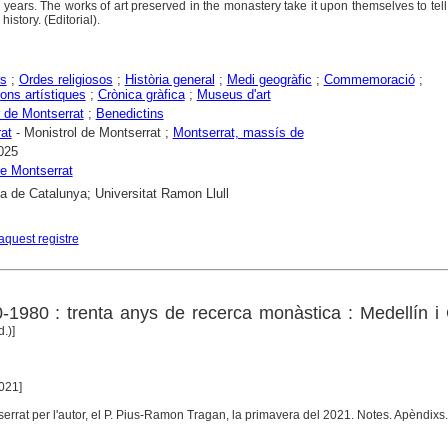
years. The works of art preserved in the monastery take it upon themselves to tell 
history. (Editorial).
rs
;
Ordes religiosos
;
Història general
;
Medi geogràfic
;
Commemoració
;
ons artístiques
;
Crònica gràfica
;
Museus d'art
 de Montserrat
;
Benedictins
at
- Monistrol de Montserrat ;
Montserrat, massís de
025
e Montserrat
ca de Catalunya; Universitat Ramon Llull
aquest registre
-1980 : trenta anys de recerca monàstica : Medellín i
.)]
2021]
serrat per l'autor, el P. Pius-Ramon Tragan, la primavera del 2021. Notes. Apèndixs.