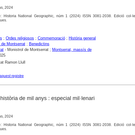
as, 2024
 Historia National Geographic, núm 1 (2024) ISSN 3081-2038. Edició col·lec
ques.
rs
;
Ordes religiosos
;
Commemoració
;
Història general
 de Montserrat
;
Benedictins
at
- Monistrol de Montserrat ;
Montserrat, massís de
025
tat Ramon Llull
aquest registre
istòria de mil anys : especial mil·lenari
as, 2024
 Historia National Geographic, núm 1 (2024) ISSN 3081-2038. Edició col·lec
ques.