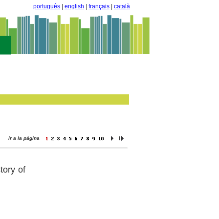
português
|
english
|
français
|
català
ir a la página
tory of