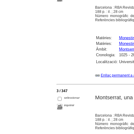
Barcelona : RBA Revist
188 p. : il. ; 28 cm
Número monogràfic de:
Referències bibliogràfi
Matèries:
Monesti
Matèries:
Monestir
Àmbit:
Montserr
Cronologia:
1025 - 2
Localització:
Universi
Enllaç permanent a 
3 / 347
Montserrat, una h
seleccionar
imprimir
Barcelona : RBA Revist
188 p. : il. ; 28 cm
Número monogràfic de:
Referències bibliogràfi