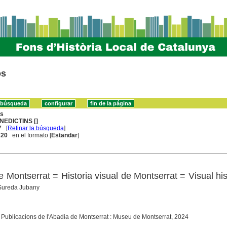
os
ns
NEDICTINS []
7
[
Refinar la búsqueda
]
. 20
en el formato [
Estandar
]
de Montserrat = Historia visual de Montserrat = Visual his
Sureda Jubany
: Publicacions de l'Abadia de Montserrat : Museu de Montserrat, 2024