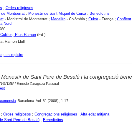
rs
;
Ordes religiosos
 de Montserrat
;
Monestir de Sant Miquel de Cuixà
;
Benedictins
at
- Monistrol de Montserrat ;
Medellín
- Colòmbia ;
Cuixà
- França ;
Conflent
ya Nord
980
 Colilles, Pius Ramon
(Ed.)
tat Ramon Llull
aquest registre
 Monestir de Sant Pere de Besalú i la congregació bene
onense
/ Ernesto Zaragoza Pascual
est
raconensia
. Barcelona. Vol. 81 (2008) , 1-17
;
Ordes religiosos
;
Congregacions religioses
;
Alta edat mitjana
de Sant Pere de Besalú
;
Benedictins