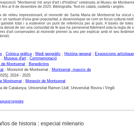
exposició "Montserrat: mil anys d'art i d'història" celebrada al Museu de Montserra
ins al 8 de desembre de 2025. Bibliografia. Text en català, castellà i anglès.
 de relleu impressionant, el monestir de Santa Maria de Montserrat ha viscut u
ser un santuari d'una gran popularitat, a desenvolupar-se com un focus cultural molt 
gairebé total i a esdevenir un punt de referència per al país. A través de tote
ha deixat de ser una comunitat de fe que ha perseverat fidelment sota la regla de 
res d'art conservades al monestir prenen la veu per explicar amb el seu testimo
orial).
rs
;
Crònica gràfica
;
Medi geogràfic
;
Història general
;
Exposicions artístique
s
;
Museus d'art
;
Commemoració
 de Montserrat
;
Benedictins
at
- Monistrol de Montserrat ;
Montserrat, massís de
2025]; 2024 - 2025
e Montserrat
;
Monestir de Montserrat
a de Catalunya; Universitat Ramon Llull; Universitat Rovira i Virgili
aquest registre
años de historia : especial milenario