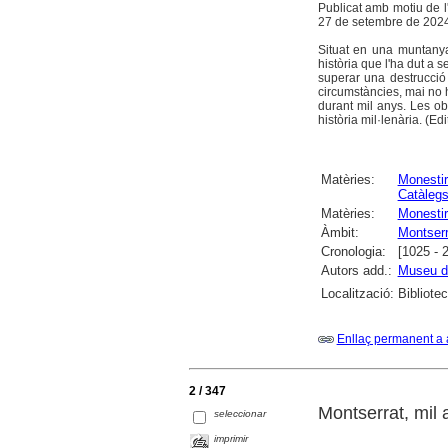
Publicat amb motiu de l'
27 de setembre de 2024 f
Situat en una muntanya
història que l'ha dut a 
superar una destrucció 
circumstàncies, mai no 
durant mil anys. Les ob
història mil·lenària. (Edit
Matèries:
Monesti
Catàleg
Matèries:
Monestir
Àmbit:
Montserr
Cronologia:
[1025 - 
Autors add.:
Museu d
Localització:
Bibliotec
Enllaç permanent a 
2 / 347
Montserrat, mil 
seleccionar
imprimir