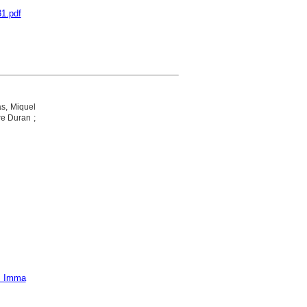
81.pdf
s, Miquel
re Duran ;
, Imma