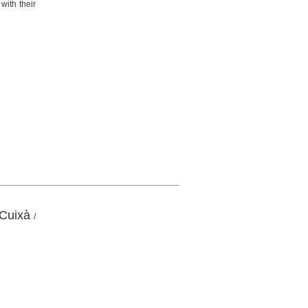
with their
 Cuixà
/