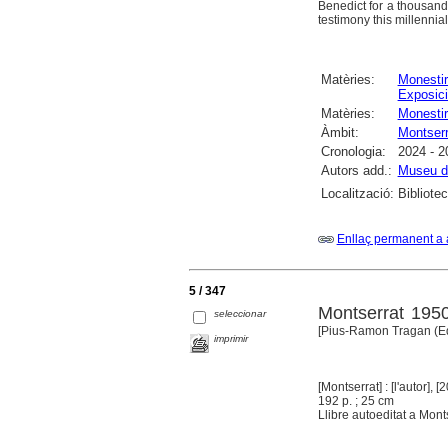
Benedict for a thousand 
testimony this millennial 
Matèries:
Monesti
Exposici
Matèries:
Monestir
Àmbit:
Montserr
Cronologia:
2024 - 2
Autors add.:
Museu d
Localització:
Bibliote
Enllaç permanent a 
5 / 347
Montserrat 1950
seleccionar
[Pius-Ramon Tragan (Ed
imprimir
[Montserrat] : [l'autor], [
192 p. ; 25 cm
Llibre autoeditat a Mont