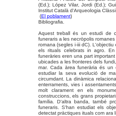
(Ed.); López Vilar, Jordi (Ed.); Gu
Institut Català d'Arqueologia Clàss
(
El poblament
)
Bibliografia.
Aquest treball és un estudi de c
funeraris a les necròpolis romanes
romana (segles i-iii dC). L'objectiu d
els rituals celebrats in agro. En
funeràries eren una part importan
ubicades a les fronteres dels fundi,
mar. Cada àrea funerària és un c
estudiar la seva evolució de ma
circumdant. La dinàmica relacion
enterraments, vies i assentaments 
molt clarament en els monumen
construccions, els grans propietaris
família. D'altra banda, també pr
funeraris. S'han estudiat els ob
detectat pràctiques ituals com ara l