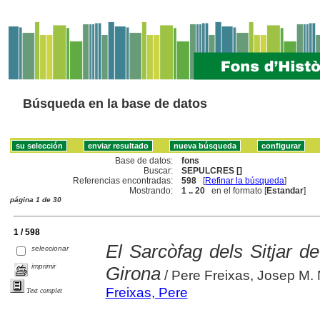
Búsqueda en la base de datos
Base de datos:
fons
Buscar:
SEPULCRES []
Referencias encontradas:
598
[
Refinar la búsqueda
]
Mostrando:
1 .. 20
en el formato [
Estandar
]
página 1 de 30
1 / 598
El Sarcòfag dels Sitjar de
seleccionar
imprimir
Girona
/ Pere Freixas, Josep M. 
Freixas, Pere
Text complet