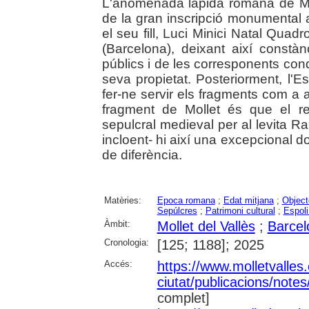
L'anomenada làpida romana de Mol
de la gran inscripció monumental 
el seu fill, Luci Minici Natal Quad
(Barcelona), deixant així const
públics i de les corresponents con
seva propietat. Posteriorment, l'Es
fer-ne servir els fragments com a are
fragment de Mollet és que el re
sepulcral medieval per al levita 
incloent- hi així una excepcional 
de diferència.
Matèries:
Epoca romana
;
Edat mitjana
;
Object
Sepúlcres
;
Patrimoni cultural
;
Espoli
Àmbit:
Mollet del Vallès
;
Barcel
Cronologia:
[125; 1188]; 2025
Accés:
https://www.molletvalles.
ciutat/publicacions/note
complet]