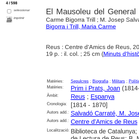
4 / 598
El Mausoleu del General P
seleccionar
imprimir
Carme Bigorra Trill ; M. Josep Sal
Bigorra i Trill, Maria Carme
Reus : Centre d'Amics de Reus, 2
19 p. : il. col. ; 25 cm (
Minuts d'histò
Matèries:
Sepulcres
;
Biografia
;
Militars
;
Políti
Matèries:
Prim i Prats, Joan
(1814
Àmbit:
Reus
;
Espanya
Cronologia:
[1814 - 1870]
Autors add.:
Salvadó Carraté, M. Jos
Autors add.:
Centre d'Amics de Reus
Localització:
Biblioteca de Catalunya; U
de Lectura de Reus; B. M