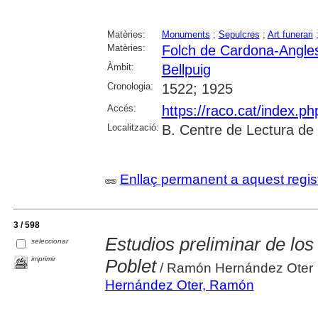
Matèries:
Monuments
;
Sepulcres
;
Art funerari
Matèries:
Folch de Cardona-Angle
Àmbit:
Bellpuig
Cronologia:
1522; 1925
Accés:
https://raco.cat/index.p
Localització:
B. Centre de Lectura de
Enllaç permanent a aquest regis
3 / 598
Estudios preliminar de lo
seleccionar
imprimir
Poblet
/ Ramón Hernández Oter
Hernández Oter, Ramón