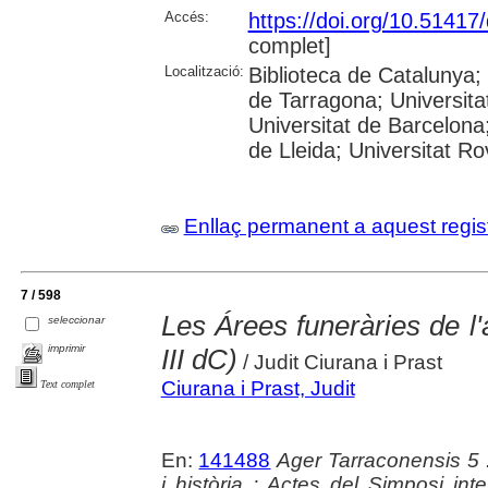
Accés:
https://doi.org/10.5141
complet]
Localització:
Biblioteca de Catalunya
de Tarragona; Universit
Universitat de Barcelona;
de Lleida; Universitat Rovi
Enllaç permanent a aquest regis
7 / 598
Les Árees funeràries de l'
seleccionar
imprimir
III dC)
/ Judit Ciurana i Prast
Ciurana i Prast, Judit
Text complet
En:
141488
Ager Tarraconensis 5 :
i història : Actes del Simposi int