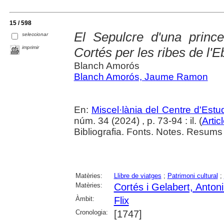
15 / 598
El Sepulcre d'una prince
seleccionar
imprimir
Cortés per les ribes de l'E
Blanch Amorós
Blanch Amorós, Jaume Ramon
En:
Miscel·lània del Centre d'Est
núm. 34 (2024) , p. 73-94 : il. (
Artic
Bibliografia. Fonts. Notes. Resums e
Matèries:
Llibre de viatges
;
Patrimoni cultural
;
Matèries:
Cortés i Gelabert, Anton
Àmbit:
Flix
Cronologia:
[1747]