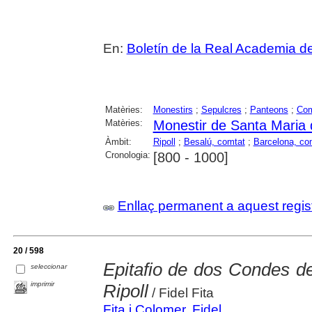
En:
Boletín de la Real Academia de 
Matèries:
Monestirs
;
Sepulcres
;
Panteons
;
Co
Matèries:
Monestir de Santa Maria d
Àmbit:
Ripoll
;
Besalú, comtat
;
Barcelona, co
Cronologia:
[800 - 1000]
Enllaç permanent a aquest regis
20 / 598
Epitafio de dos Condes d
seleccionar
imprimir
Ripoll
/ Fidel Fita
Fita i Colomer, Fidel