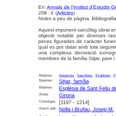
En:
Annals de l'Institut d'Estudis G
208 : il. (
Articles
)
Notes a peu de pàgina. Bibliografia
Aquest imponent sarcòfag obrat en
objecte notable per diverses ra
peces figurades de caràcter funer
qual es pot datar amb tota seguret
una complexa decoració iconogr
membres de la família Sitjar, pare i f
Matèries:
Sepulcres
;
Sarcòfags
;
Esglésies
;
F
Matèries:
Sitjar, família
Matèries:
Església de Sant Feliu d
Àmbit:
Girona
Cronologia:
[1197 - 1214]
Autors add.:
Nolla i Brufau, Josep M.