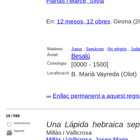
Planas i Marcé, Sílvia
En:
12 mesos, 12 obres
. Girona (2
Matèries:
Jueus
;
Sepulcres
;
Art religiós
;
Juda
Àmbit:
Besalú
Cronologia:
[0000 - 1500]
Localització:
B. Marià Vayreda (Olot)
Enllaç permanent a aquest regis
18 / 598
Una Lápida hebraica sep
seleccionar
imprimir
Millàs i Vallicrosa
Millàs i Vallicrosa, Josep Maria