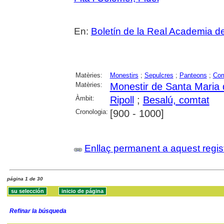
En:
Boletín de la Real Academia de 
Matèries:
Monestirs
;
Sepulcres
;
Panteons
;
Co
Matèries:
Monestir de Santa Maria d
Àmbit:
Ripoll
;
Besalú, comtat
Cronologia:
[900 - 1000]
Enllaç permanent a aquest regis
página 1 de 30
Refinar la búsqueda