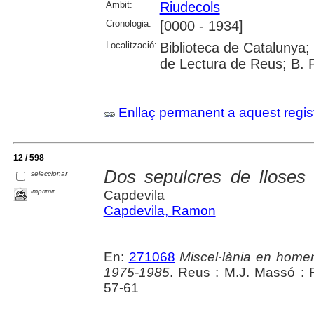
Àmbit:
Riudecols
Cronologia:
[0000 - 1934]
Localització:
Biblioteca de Catalunya; U
de Lectura de Reus; B. 
Enllaç permanent a aquest regis
12 / 598
Dos sepulcres de lloses d
seleccionar
imprimir
Capdevila
Capdevila, Ramon
En:
271068
Miscel·lània en home
1975-1985
. Reus : M.J. Massó : R
57-61