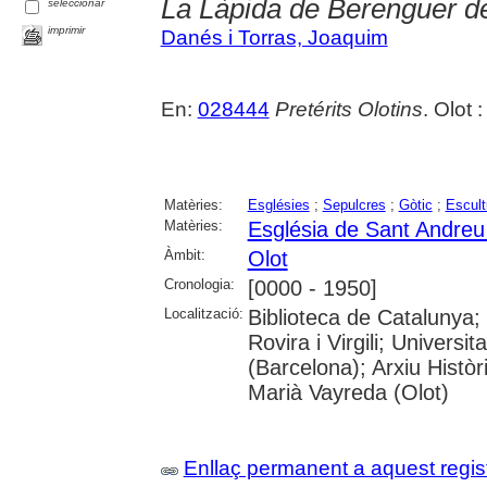
La Làpida de Berenguer de
seleccionar
imprimir
Danés i Torras, Joaquim
En:
028444
Pretérits Olotins
. Olot 
Matèries:
Esglésies
;
Sepulcres
;
Gòtic
;
Escult
Matèries:
Església de Sant Andreu 
Àmbit:
Olot
Cronologia:
[0000 - 1950]
Localització:
Biblioteca de Catalunya; 
Rovira i Virgili; Universi
(Barcelona); Arxiu Històr
Marià Vayreda (Olot)
Enllaç permanent a aquest regis