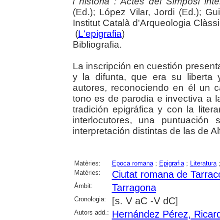
i història : Actes del Simposi int
(Ed.); López Vilar, Jordi (Ed.); Gu
Institut Català d'Arqueologia Clàss
(
L'epigrafia
)
Bibliografia.
La inscripción en cuestión present
y la difunta, que era su libert
autores, reconociendo en él un 
tono es de parodia e invectiva a l
tradición epigráfica y con la lite
interlocutores, una puntuación
interpretación distintas de las de Al
Matèries:
Epoca romana
;
Epigrafia
;
Literatura
Matèries:
Ciutat romana de Tarrac
Àmbit:
Tarragona
Cronologia:
[s. V aC -V dC]
Autors add.:
Hernández Pérez, Ricar