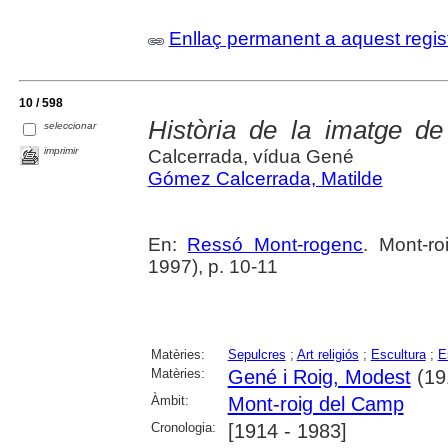
Enllaç permanent a aquest regis
10 / 598
Història de la imatge d
seleccionar
imprimir
Calcerrada, vídua Gené
Gómez Calcerrada, Matilde
En:
Ressó Mont-rogenc
. Mont-r
1997), p. 10-11
Matèries:
Sepulcres
;
Art religiós
;
Escultura
;
E
Matèries:
Gené i Roig, Modest
(19
Àmbit:
Mont-roig del Camp
Cronologia:
[1914 - 1983]