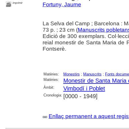
imprimir
Fortuny, Jaume
La Selva del Camp ; Barcelona : Ma
73 p. ; 23 cm (
Manuscrits pobletan
Edició de 300 exemplars. Col·lecc
reial monestir de Santa Maria de Po
Fontserè.
Matèries:
Monestirs
;
Manuscrits
;
Fonts docume
Matèries:
Monestir de Santa Maria 
Àmbit:
Vimbodí i Poblet
Cronologia:
[0000 - 1949]
Enllaç permanent a aquest regis