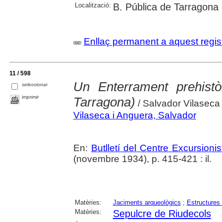
Localització:
B. Pública de Tarragona
Enllaç permanent a aquest regis
11 / 598
Un Enterrament prehist
seleccionar
imprimir
Tarragona)
/ Salvador Vilaseca
Vilaseca i Anguera, Salvador
En:
Butlletí del Centre Excursioni
(novembre 1934), p. 415-421 : il.
Matèries:
Jaciments arqueològics
;
Estructures 
Matèries:
Sepulcre de Riudecols