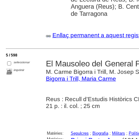
Anguera (Reus); B. Cent
de Tarragona
Enllaç permanent a aquest regis
5 / 598
El Mausoleo del General Pr
seleccionar
imprimir
M. Carme Bigorra i Trill, M. Josep 
Bigorra i Trill, Maria Carme
Reus : Recull d'Estudis Històrics 
21 p. : il. col. ; 25 cm
Matèries:
Sepulcres
;
Biografia
;
Militars
;
Políti