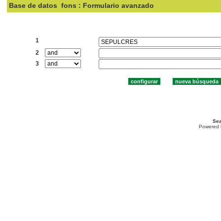
Base de datos
fons : Formulario avanzado
Buscar:
1
2
3
Sea
Powered