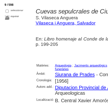
9 / 598
Cuevas sepulcrales de Ciu
seleccionar
imprimir
S. Vilaseca Anguera
Vilaseca i Anguera, Salvador
En:
Libro homenaje al Conde de l
p. 199-205
Matèries:
Arqueologia
;
Jaciments arqueològics
funeràries
Àmbit:
Siurana de Prades
- Cor
Cronologia:
[1956]
Autors add.:
Diputacion Provincial de 
Arqueologicas
Localització:
B. Central Xavier Amoró