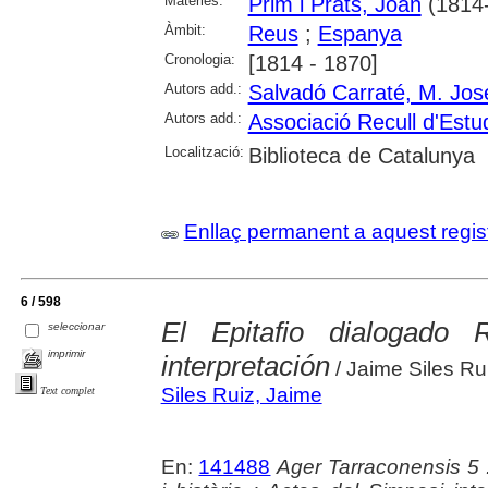
Matèries:
Prim i Prats, Joan
(1814
Àmbit:
Reus
;
Espanya
Cronologia:
[1814 - 1870]
Autors add.:
Salvadó Carraté, M. Jos
Autors add.:
Associació Recull d'Estu
Localització:
Biblioteca de Catalunya
Enllaç permanent a aquest regis
6 / 598
El Epitafio dialogado
seleccionar
imprimir
interpretación
/ Jaime Siles R
Siles Ruiz, Jaime
Text complet
En:
141488
Ager Tarraconensis 5 :