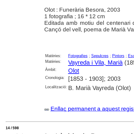
Olot : Funerària Besora, 2003
1 fotografia ; 16 * 12 cm
Editada amb motiu del centenari 
Cançó del vell, poema de Marià Va
Matèries:
Fotografies
;
Sepulcres
;
Pintors
;
Esc
Matèries:
Vayreda i Vila, Marià
(18
Àmbit:
Olot
Cronologia:
[1853 - 1903]; 2003
Localització:
B. Marià Vayreda (Olot)
Enllaç permanent a aquest regis
14 / 598