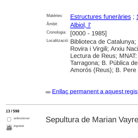
Matèries:
Estructures funeràries
;
Àmbit:
Albiol, l'
Cronologia:
[0000 - 1985]
Localització:
Biblioteca de Catalunya; 
Rovira i Virgili; Arxiu N
Lectura de Reus; MNAT:
Tarragona; B. Pública de
Amorós (Reus); B. Pere
Enllaç permanent a aquest regis
13 / 598
Sepultura de Marian Vayre
seleccionar
imprimir