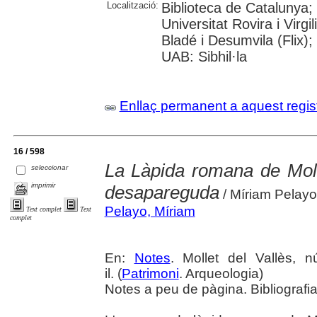
Localització:
Biblioteca de Catalunya;
Universitat Rovira i Virgi
Bladé i Desumvila (Flix)
UAB: Sibhil·la
Enllaç permanent a aquest regis
16 / 598
La Làpida romana de Moll
seleccionar
imprimir
desapareguda
/ Míriam Pelayo
Pelayo, Míriam
Text complet
Text
complet
En:
Notes
. Mollet del Vallès, 
il. (
Patrimoni
. Arqueologia)
Notes a peu de pàgina. Bibliografi