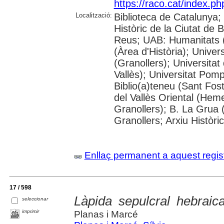
https://raco.cat/index.p
Localització:
Biblioteca de Catalunya;
Històric de la Ciutat de
Reus; UAB: Humanitats 
(Àrea d'Història); Univer
(Granollers); Universitat
Vallès); Universitat Pompe
Biblio(a)teneu (Sant Fos
del Vallès Oriental (He
Granollers); B. La Grua 
Granollers; Arxiu Històri
Enllaç permanent a aquest regis
17 / 598
Làpida sepulcral hebrai
seleccionar
imprimir
Planas i Marcé