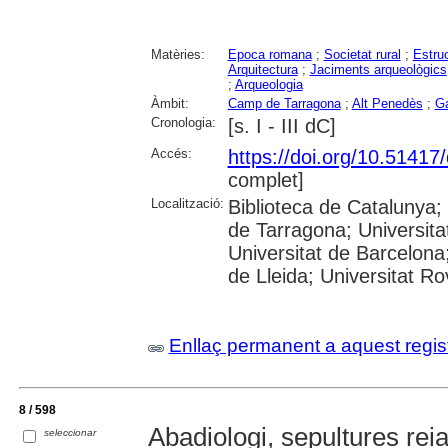
Matèries:
Epoca romana
;
Societat rural
;
Estruc
Arquitectura
;
Jaciments arqueològics
;
Arqueologia
Àmbit:
Camp de Tarragona
;
Alt Penedès
;
Ga
Cronologia:
[s. I - III dC]
Accés:
https://doi.org/10.5141
complet]
Localització:
Biblioteca de Catalunya
de Tarragona; Universit
Universitat de Barcelona;
de Lleida; Universitat Rovi
Enllaç permanent a aquest regis
8 / 598
Abadiologi, sepultures reia
seleccionar