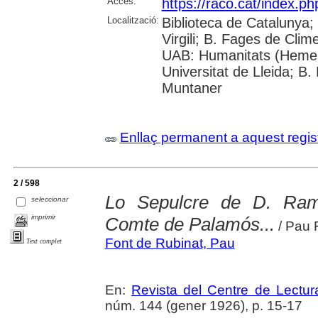
Accés:
https://raco.cat/index.p
Localització:
Biblioteca de Catalunya; 
Virgili; B. Fages de Clim
UAB: Humanitats (Hemer
Universitat de Lleida; B.
Muntaner
Enllaç permanent a aquest regis
2 / 598
Lo Sepulcre de D. Ra
seleccionar
imprimir
Comte de Palamós...
/ Pau 
Font de Rubinat, Pau
Text complet
En:
Revista del Centre de Lectu
núm. 144 (gener 1926), p. 15-17