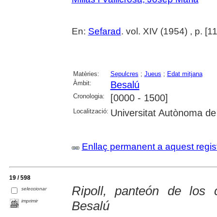
En:
Sefarad
. vol. XIV (1954) , p. [1
Matèries:
Sepulcres
;
Jueus
;
Edat mitjana
Àmbit:
Besalú
Cronologia:
[0000 - 1500]
Localització:
Universitat Autònoma de
Enllaç permanent a aquest regis
19 / 598
Ripoll, panteón de los
seleccionar
imprimir
Besalú