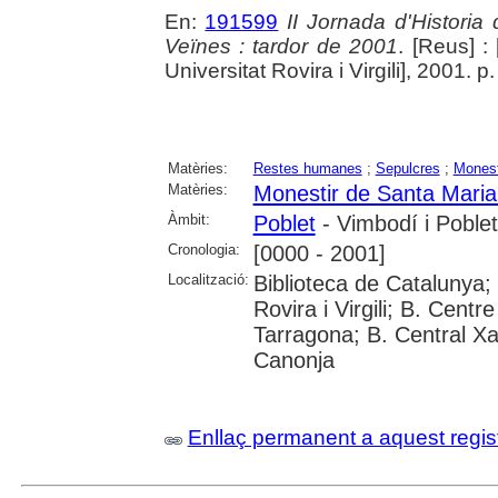
En:
191599
II Jornada d'Histori
Veïnes : tardor de 2001
. [Reus] :
Universitat Rovira i Virgili], 2001. 
Matèries:
Restes humanes
;
Sepulcres
;
Monest
Matèries:
Monestir de Santa Maria
Àmbit:
Poblet
- Vimbodí i Poblet
Cronologia:
[0000 - 2001]
Localització:
Biblioteca de Catalunya; 
Rovira i Virgili; B. Cent
Tarragona; B. Central Xa
Canonja
Enllaç permanent a aquest regis