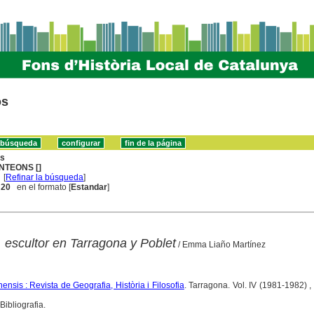
os
ns
NTEONS []
[
Refinar la búsqueda
]
. 20
en el formato [
Estandar
]
 escultor en Tarragona y Poblet
/ Emma Liaño Martínez
ensis : Revista de Geografia, Història i Filosofia
. Tarragona. Vol. IV (1981-1982) , 
ibliografia.