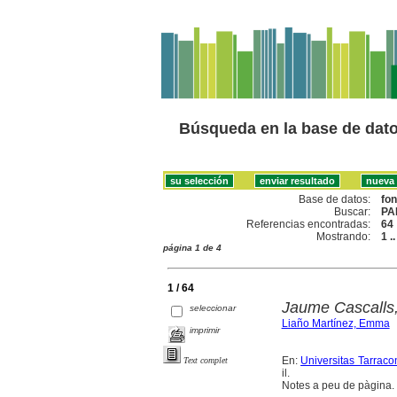
Búsqueda en la base de dat
Base de datos:
fo
Buscar:
PA
Referencias encontradas:
64
Mostrando:
1 .
página 1 de 4
1 / 64
Jaume Cascalls,
seleccionar
Liaño Martínez, Emma
imprimir
En:
Universitas Tarracon
Text complet
il.
Notes a peu de pàgina. B