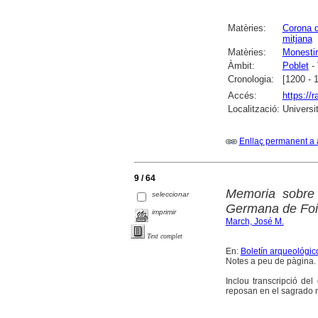
Matèries:
Corona d
mitjana
Matèries:
Monestir
Àmbit:
Poblet
- 
Cronologia:
[1200 - 
Accés:
https://
Localització:
Universi
Enllaç permanent a 
9 / 64
Memoria sobre 
seleccionar
Germana de Foi
imprimir
March, José M.
Text complet
En:
Boletín arqueológic
Notes a peu de pàgina.
Inclou transcripció d
reposan en el sagrado 