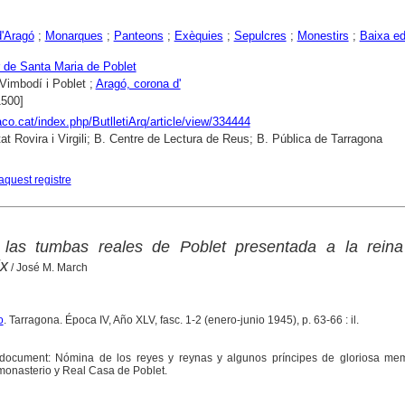
'Aragó
;
Monarques
;
Panteons
;
Exèquies
;
Sepulcres
;
Monestirs
;
Baixa ed
 de Santa Maria de Poblet
Vimbodí i Poblet ;
Aragó, corona d'
1500]
raco.cat/index.php/ButlletiArq/article/view/334444
tat Rovira i Virgili; B. Centre de Lectura de Reus; B. Pública de Tarragona
aquest registre
las tumbas reales de Poblet presentada a la rein
x
/ José M. March
o
. Tarragona. Época IV, Año XLV, fasc. 1-2 (enero-junio 1945), p. 63-66 : il.
el document: Nómina de los reyes y reynas y algunos príncipes de gloriosa me
monasterio y Real Casa de Poblet.