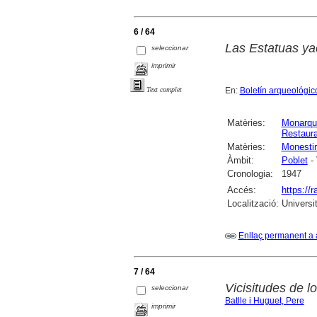
6 / 64
Las Estatuas ya
seleccionar
imprimir
En:
Boletín arqueológic
Text complet
Matèries:
Monarqu
Restaura
Matèries:
Monestir
Àmbit:
Poblet
- 
Cronologia:
1947
Accés:
https://
Localització:
Universi
Enllaç permanent a 
7 / 64
Vicisitudes de 
seleccionar
Batlle i Huguet, Pere
imprimir