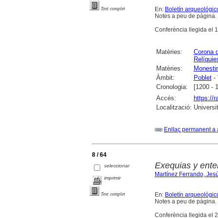
En:
Boletín arqueológic
Text complet
Notes a peu de pàgina.
Conferència llegida el 1
Matèries:
Corona d
Relíquie
Matèries:
Monestir
Àmbit:
Poblet
- 
Cronologia:
[1200 - 
Accés:
https://
Localització:
Universi
Enllaç permanent a 
8 / 64
Exequias y ente
seleccionar
Martínez Ferrando, Jes
imprimir
En:
Boletín arqueológic
Text complet
Notes a peu de pàgina.
Conferència llegida el 2