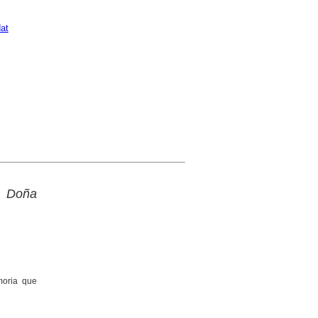
at
a Doña
moria que