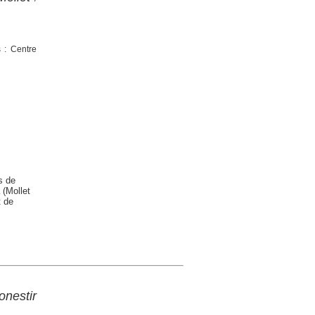
s : Centre
s de
 (Mollet
t de
nestir