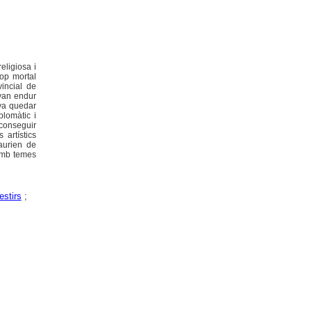
eligiosa i
op mortal
incial de
 van endur
 va quedar
plomàtic i
aconseguir
 artístics
aurien de
 amb temes
stirs
;