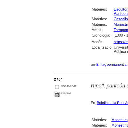
Matèries:
Escultor
Panteon
Matèries:
Cascall
Matèries:
Monestir
Àmbit:
Tarrago
Cronologia:
[1300 - 
Accés:
https://
Localització:
Universi
Pública 
Enllaç permanent a 
2 / 64
Ripoll, panteón
seleccionar
imprimir
En:
Boletín de la Real A
Matèries:
Monestirs
Matèries:
Monestir 