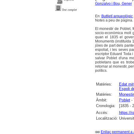
Gonzalvo i Bou, Gener
Text complet
En:
Butlletí arqueològic
Notes a peu de pàgina.
El monestir de Poblet, f
socio-econòmica molt g
quan el 1835 el govern
Monuments (instituïda 
jòies de part dels panteo
espoliat, i les seves pa
escriptor Eduard Toda i
salvar Poblet d'una mor
pobletans que es trob
retornar al monestir, p
polítics.
Matèries:
Edat mit
Espoli d
Matèries:
Monestir
Àmbit:
Poblet
- 
Cronologia:
[1835 - 
Accés:
https://
Localització:
Universi
Enllaç permanent a 