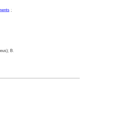
ments
;
eus); B.