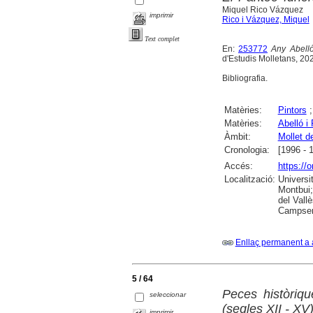
Miquel Rico Vázquez
imprimir
Rico i Vázquez, Miquel
Text complet
En:
253772
Any Abelló
d'Estudis Molletans, 2024
Bibliografia.
Matèries:
Pintors
Matèries:
Abelló i
Àmbit:
Mollet de
Cronologia:
[1996 - 
Accés:
https://
Localització:
Universi
Montbui;
del Vall
Campsent
Enllaç permanent a 
5 / 64
Peces històriqu
seleccionar
(segles XII - XV
imprimir