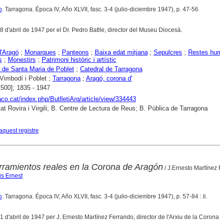
o
. Tarragona. Época IV, Año XLVII, fasc. 3-4 (julio-diciembre 1947), p. 47-56
8 d'abril de 1947 per el Dr. Pedro Batlle, director del Museu Diocesà.
'Aragó
;
Monarques
;
Panteons
;
Baixa edat mitjana
;
Sepulcres
;
Restes hu
s
;
Monestirs
;
Patrimoni històric i artístic
 de Santa Maria de Poblet
;
Catedral de Tarragona
Vimbodí i Poblet ;
Tarragona
;
Aragó, corona d'
1500]; 1835 - 1947
raco.cat/index.php/ButlletiArq/article/view/334443
tat Rovira i Virgili; B. Centre de Lectura de Reus; B. Pública de Tarragona
aquest registre
rramientos reales en la Corona de Aragón
/ J.Ernesto Martínez
ús Ernest
o
. Tarragona. Época IV, Año XLVII, fasc. 3-4 (julio-diciembre 1947), p. 57-84 : il.
1 d'abril de 1947 per J. Ernesto Martínez Ferrando, director de l'Arxiu de la Corona