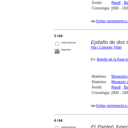
Àmbit:
Ripoll
;
Be
Cronologia:
[800 - 100
Enllaç permanent a 
3 / 64
Epitafio de dos
seleccionar
Fita i Colomer, Fidel
imprimir
En:
Boletín de la Real A
Matèries:
Monestirs
Matèries:
Monestir 
Àmbit:
Ripoll
;
Be
Cronologia:
[900 - 100
Enllaç permanent a 
4 / 64
El Panteó funera
seleccionar