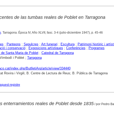
centes de las tumbas reales de Poblet en Tarragona
o
. Tarragona. Época IV, Año XLVII, fasc. 3-4 (julio-diciembre 1947), p. 45-46
es
;
Panteons
;
Sepulcres
;
Art funerari
;
Escultura
;
Patrimoni històric i artíst
ció i conservació
;
Exposicions artístiques
;
Conferències
;
Programes
 de Santa Maria de Poblet
;
Catedral de Tarragona
Vimbodí i Poblet ;
Tarragona
raco.cat/index.php/ButlletiArq/article/view/334440
tat Rovira i Virgili; B. Centre de Lectura de Reus; B. Pública de Tarragona
aquest registre
los enterramientos reales de Poblet desde 1835
/ por Pedro Ba