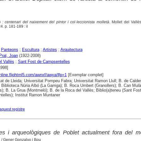
 : centenari del naixement del pintor i col·leccionista molletà
. Mollet del Vallè
. p. 181-189 : il
;
Panteons
;
Escultura
;
Artistes
;
Arquitectura
 Prat, Joan
(1922-2008)
l Vallès
;
Sant Fost de Campsentelles
1998]
online.fliphtml5.com/awnxf/awya/#p=1
[Exemplar complet]
tat de Lleida; Universitat Pompeu Fabra; Universitat Ramon Llull; B. de Calde
 Biblioteca Núria Albó (La Garriga); B. Roca Umbert (Granollers); B. Can Mulà
ès); B. La Grua (Montmeló); B. de la Roca del Vallès; Biblio(a)teneu (Sant Fos
elles); Institut Ramon Muntaner
aquest registre
es i arqueològiques de Poblet actualment fora del mo
)
/ Gener Gonzalvo i Bou