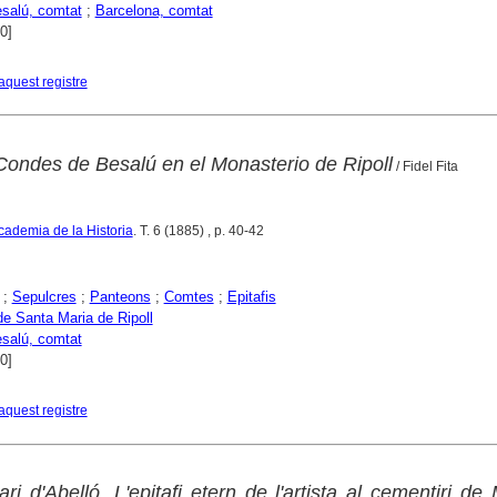
salú, comtat
;
Barcelona, comtat
0]
aquest registre
 Condes de Besalú en el Monasterio de Ripoll
/ Fidel Fita
cademia de la Historia
. T. 6 (1885) , p. 40-42
;
Sepulcres
;
Panteons
;
Comtes
;
Epitafis
de Santa Maria de Ripoll
salú, comtat
0]
aquest registre
ri d'Abelló. L'epitafi etern de l'artista al cementiri de 