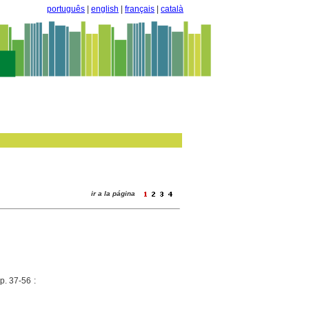
português
|
english
|
français
|
català
ir a la página
p. 37-56 :