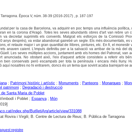
. Tarragona. Època V, núm. 38-39 (2016-2017) , p. 187-197
undat per la casa de Barcelona, va adquirir en poc temps una influència política, r
ran en la corona d'Aragó. Totes les seves abundants obres d'art van rebre un c
 va decretar suprimits els convents. Malgrat els esforços de la Comissió Prov
10 anys després), va estar abandonat gairebé un segle. Els més documentats, es
ns, el retaule major i un gran quantitat de llibres, pintures, etc. En fi, el monestir
rets anaven caient. L'impuls definitiu per a la salvació va arribar de la mà del di
 Güell. Les seves múltiples accions, juntament amb els homes del Patronat, van 
t anunciada. No obstant això, l'eix d'aquest article consisteix a referir els béns
en ben conservats però escampats per tota la península i encara més lluny. H
erò aquí nosaltres no hi entrarem, doncs és un tema que sovint acaba barrejant-se
jana
;
Patrimoni històric i artístic
;
Monuments
;
Panteons
;
Monarques
;
Mone
el patrimoni
;
Degradació i destrucció
 de Santa Maria de Poblet
Vimbodí i Poblet ;
Espanya
;
Món
2019]
raco.cat/index.php/ButlletiArq/article/view/331088
tat Rovira i Virgili; B. Centre de Lectura de Reus; B. Pública de Tarragona
aquest registre