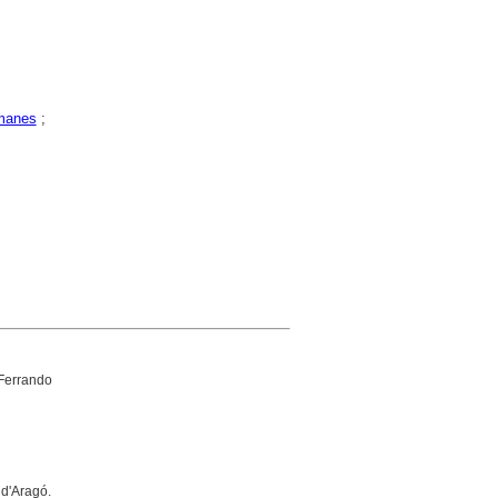
manes
;
 Ferrando
 d'Aragó.