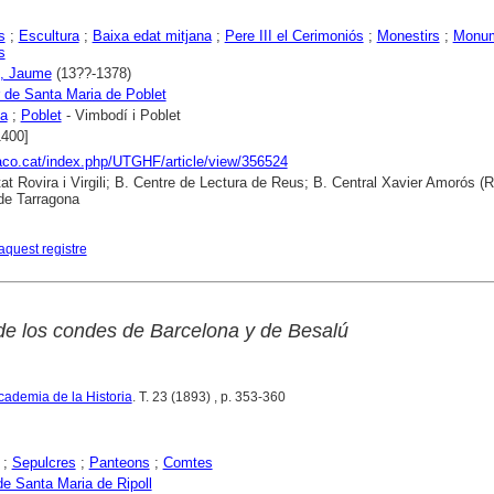
s
;
Escultura
;
Baixa edat mitjana
;
Pere III el Cerimoniós
;
Monestirs
;
Monu
s
s, Jaume
(13??-1378)
 de Santa Maria de Poblet
na
;
Poblet
- Vimbodí i Poblet
1400]
raco.cat/index.php/UTGHF/article/view/356524
tat Rovira i Virgili; B. Centre de Lectura de Reus; B. Central Xavier Amorós (R
de Tarragona
aquest registre
 de los condes de Barcelona y de Besalú
cademia de la Historia
. T. 23 (1893) , p. 353-360
;
Sepulcres
;
Panteons
;
Comtes
de Santa Maria de Ripoll