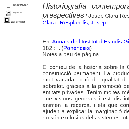
Historiografia contempo
seleccionar
imprimir
prespectives
/ Josep Clara Re
Clara i Resplandis, Josep
Text complet
En:
Annals de l'Institut d'Estudis G
182 : il. (
Ponències
)
Notes a peu de pàgina.
El conreu de la història sobre la
construcció permanent. La producc
molt variada, però de qualitat des
sobretot, gràcies a la promoció de l
entitats privades. Tenim moltes mé
que visions generals i estudis i
animen la recerca, i els que cond
ajuden a explicar la marginació d
no són exclusius dels sistemes total