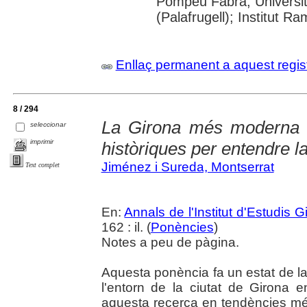
Pompeu Fabra; Universita
(Palafrugell); Institut 
Enllaç permanent a aquest regis
8 / 294
La Girona més moderna (
seleccionar
imprimir
històriques per entendre la
Jiménez i Sureda, Montserrat
Text complet
En:
Annals de l'Institut d'Estudis G
162 : il. (
Ponències
)
Notes a peu de pàgina.
Aquesta ponència fa un estat de la 
l'entorn de la ciutat de Girona e
aquesta recerca en tendències mé