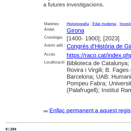
a futures investigacions.
Matèries:
Historiografia
;
Edat moderna
;
Investi
Àmbit:
Girona
Cronologia:
[1400- 1900]; [2023]
Autors add.:
Congrés d'Història de Gi
Accés:
https://raco.cat/index.p
Localització:
Biblioteca de Catalunya; 
Rovira i Virgili; B. Fage
Barcelona; UAB: Humanit
Pompeu Fabra; Universita
(Palafrugell); Institut 
Enllaç permanent a aquest regis
9 / 294