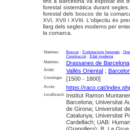
fins a Barcelona va exposar els 
forestal sistemàtica durant segles. 
forestal dels boscos de la comarca
XVI, XVII i XVIII. L'objectiu és pr
llarg dels segles moderns per entend
la comarca.
Matèries:
Boscos
;
Explotacions forestals
;
Dra
Construcció
;
Edat moderna
Matèries:
Drassanes de Barcelona
Àmbit:
Vallès Oriental
;
Barcelo
Cronologia:
[1500 - 1800]
Accés:
https://raco.cat/index.p
Localització:
Institut Ramon Muntaner;
Barcelona; Universitat A
de Girona; Universitat de
Catalunya; Universitat 
Cardellach; UAB: Humani
(Granollers); B. La Grua