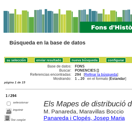
Búsqueda en la base de datos
Base de datos:
FONS
Buscar:
PONENCIES []
Referencias encontradas:
294
[
Refinar la búsqueda
]
Mostrando:
1 .. 20
en el formato [
Estandar
]
página 1 de 15
1 / 294
Els Mapes de distribució 
seleccionar
imprimir
M. Panareda, Maravillas Boccio
Panareda i Clopés, Josep Maria
Text complet