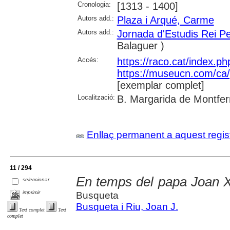
Cronologia:
[1313 - 1400]
Autors add.:
Plaza i Arqué, Carme
Autors add.:
Jornada d'Estudis Rei P
Balaguer )
Accés:
https://raco.cat/index.p
https://museucn.com/ca/p
[exemplar complet]
Localització:
B. Margarida de Montfer
Enllaç permanent a aquest regis
11 / 294
En temps del papa Joan X
seleccionar
imprimir
Busqueta
Busqueta i Riu, Joan J.
Text complet
Text
complet