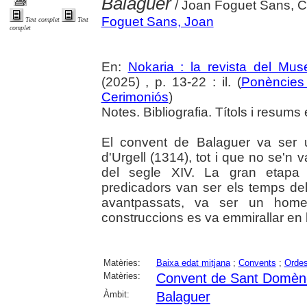
Balaguer
/ Joan Foguet Sans, 
Foguet Sans, Joan
Text complet
Text
complet
En:
Nokaria : la revista del Mu
(2025) , p. 13-22 : il. (
Ponències 
Cerimoniós
)
Notes. Bibliografia. Títols i resums 
El convent de Balaguer va ser 
d'Urgell (1314), tot i que no se'n v
del segle XIV. La gran etapa 
predicadors van ser els temps de
avantpassats, va ser un home 
construccions es va emmirallar en 
Matèries:
Baixa edat mitjana
;
Convents
;
Ordes
Matèries:
Convent de Sant Domèn
Àmbit:
Balaguer