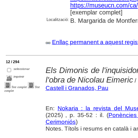
https://museucn.com/ca/p
[exemplar complet]
Localització:
B. Margarida de Montfer
Enllaç permanent a aquest regis
12 / 294
Els Dimonis de l'inquisido
seleccionar
imprimir
l'obra de Nicolau Eimeric
/
Castell i Granados, Pau
Text complet
Text
complet
En:
Nokaria : la revista del Mu
(2025) , p. 35-52 : il. (
Ponències 
Cerimoniós
)
Notes. Títols i resums en català i a