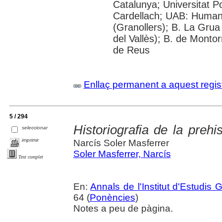
Catalunya; Universitat 
Cardellach; UAB: Humani
(Granollers); B. La Grua
del Vallès); B. de Montor
de Reus
Enllaç permanent a aquest regis
5 / 294
Historiografia de la prehis
seleccionar
imprimir
Narcís Soler Masferrer
Soler Masferrer, Narcís
Text complet
En:
Annals de l'Institut d'Estudis G
64 (
Ponències
)
Notes a peu de pàgina.