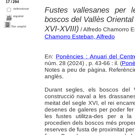
17 / 294
Fustes vallesanes per l
seleccionar
imprimir
boscos del Vallès Oriental 
XVI-XVIII)
Text complet
/ Alfredo Chamorro 
Chamorro Esteban, Alfredo
En:
Ponències : Anuari del Centr
núm. 28 (2024) , p. 43-66 : il. (
Ponè
Notes a peu de pàgina. Referèncie
anglès.
Durant segles, els boscos del 
construcció naval a les drassane
meitat del segle XVI, el rei encar
desenes de galeres per poder fer 
les fustes utilitza-des per a l
procedien dels boscos més propers 
reserves de fusta de proximitat per