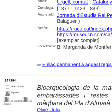
Àmbit:
Urgell, comtat
;
Catalun
Cronologia:
[1377 - 1423 - 843]
Autors add.:
Jornada d'Estudis Rei P
Balaguer )
Accés:
https://raco.cat/index.p
https://museucn.com/ca/p
[exemplar complet]
Localització:
B. Margarida de Montfer
Enllaç permanent a aquest regis
14 / 294
Bioarqueologia de la mat
seleccionar
imprimir
embarassades i restes d
màqbara del Pla d'Almatà 
Text complet
Text
complet
Olivé, Júlia