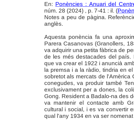
En:
Ponències : Anuari del Centr
núm. 28 (2024) , p. 7-41 : il. (
Ponèn
Notes a peu de pàgina. Referèncie
anglès.
Aquesta ponència fa una aproxim
Parera Casanovas (Granollers, 18
va adquirir una petita fàbrica de p
de les més destacades del país
que va crear el 1922 i anuncià am
la premsa i a la ràdio, tindria en e
sobretot als mercats de l'Amèrica 
conegudes, va produir també Tent
exclusivament per a dones, la colòn
Gong. Resident a Badalo-na des 
va mantenir el contacte amb Gra
cultural i social, i es va converti
qual l'any 1934 en va ser nomenat fi