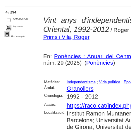
4 / 294
Vint anys d'independenti
seleccionar
imprimir
Oriental, 1992-2012
/ Roger 
Prims i Vila, Roger
Text complet
En:
Ponències : Anuari del Centr
núm. 29 (2025) (
Ponències
)
Matèries:
Independentisme
;
Vida política
;
Epoc
Àmbit:
Granollers
Cronologia:
1992 - 2012
Accés:
https://raco.cat/index.p
Localització:
Institut Ramon Muntaner;
Barcelona; Universitat A
de Girona; Universitat de