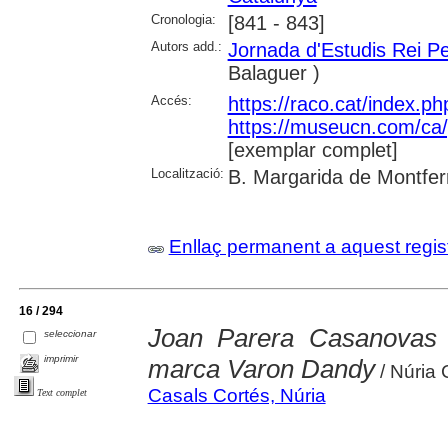
Cronologia:
[841 - 843]
Autors add.:
Jornada d'Estudis Rei P
Balaguer )
Accés:
https://raco.cat/index.p
https://museucn.com/ca/p
[exemplar complet]
Localització:
B. Margarida de Montfer
Enllaç permanent a aquest regis
16 / 294
Joan Parera Casanovas 
seleccionar
imprimir
marca Varon Dandy
/ Núria 
Casals Cortés, Núria
Text complet