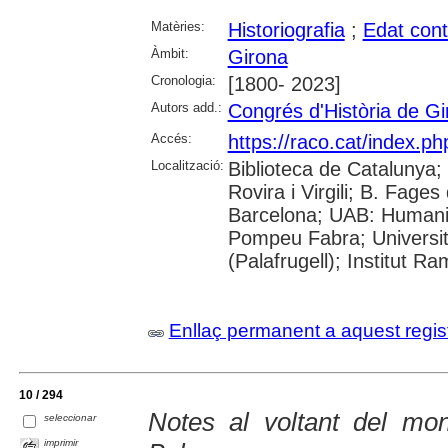
Matèries:
Historiografia
;
Edat con
Àmbit:
Girona
Cronologia:
[1800- 2023]
Autors add.:
Congrés d'Història de Gi
Accés:
https://raco.cat/index.p
Localització:
Biblioteca de Catalunya; 
Rovira i Virgili; B. Fage
Barcelona; UAB: Humanit
Pompeu Fabra; Universita
(Palafrugell); Institut 
Enllaç permanent a aquest regis
10 / 294
Notes al voltant del m
seleccionar
imprimir