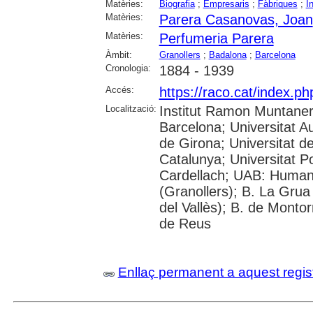
Matèries:
Biografia
;
Empresaris
;
Fàbriques
;
I
Matèries:
Parera Casanovas, Joan
Matèries:
Perfumeria Parera
Àmbit:
Granollers
;
Badalona
;
Barcelona
Cronologia:
1884 - 1939
Accés:
https://raco.cat/index.p
Localització:
Institut Ramon Muntaner;
Barcelona; Universitat A
de Girona; Universitat de
Catalunya; Universitat 
Cardellach; UAB: Humani
(Granollers); B. La Grua
del Vallès); B. de Montor
de Reus
Enllaç permanent a aquest regis