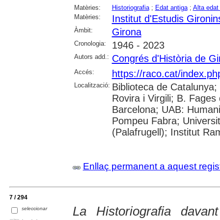
Matèries:
Historiografia
;
Edat antiga
;
Alta edat
Matèries:
Institut d'Estudis Gironin
Àmbit:
Girona
Cronologia:
1946 - 2023
Autors add.:
Congrés d'Història de Gi
Accés:
https://raco.cat/index.p
Localització:
Biblioteca de Catalunya; 
Rovira i Virgili; B. Fage
Barcelona; UAB: Humanit
Pompeu Fabra; Universita
(Palafrugell); Institut 
Enllaç permanent a aquest regis
7 / 294
La Historiografia davan
seleccionar