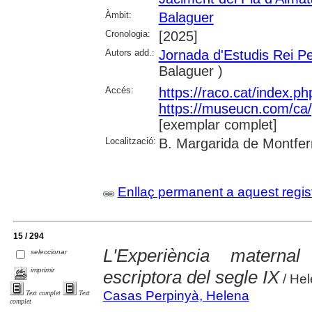
Àmbit:
Balaguer
Cronologia:
[2025]
Autors add.:
Jornada d'Estudis Rei P
Balaguer )
Accés:
https://raco.cat/index.p
https://museucn.com/ca/p
[exemplar complet]
Localització:
B. Margarida de Montfer
Enllaç permanent a aquest regis
15 / 294
L'Experiència matern
seleccionar
imprimir
escriptora del segle IX
/ He
Casas Perpinyà, Helena
Text complet
Text
complet