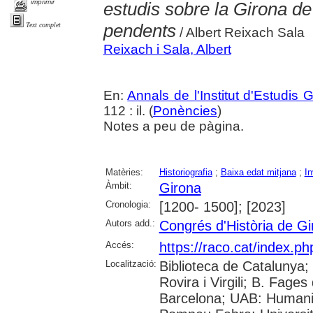
imprimir
estudis sobre la Girona de 
pendents
Text complet
/ Albert Reixach Sala
Reixach i Sala, Albert
En:
Annals de l'Institut d'Estudis G
112 : il. (
Ponències
)
Notes a peu de pàgina.
Matèries:
Historiografia
;
Baixa edat mitjana
;
In
Àmbit:
Girona
Cronologia:
[1200- 1500]; [2023]
Autors add.:
Congrés d'Història de Gi
Accés:
https://raco.cat/index.p
Localització:
Biblioteca de Catalunya; 
Rovira i Virgili; B. Fage
Barcelona; UAB: Humanit