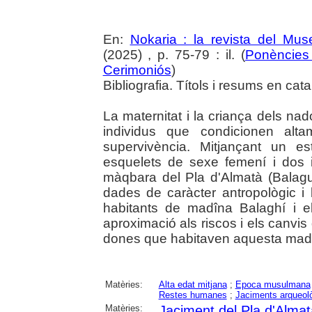
En:
Nokaria : la revista del Mu
(2025) , p. 75-79 : il. (
Ponències 
Cerimoniós
)
Bibliografia. Títols i resums en cata
La maternitat i la criança dels na
individus que condicionen alta
supervivència. Mitjançant un est
esquelets de sexe femení i dos i
màqbara del Pla d'Almatà (Balague
dades de caràcter antropològic i 
habitants de madîna Balaghí i el
aproximació als riscos i els canvis
dones que habitaven aquesta mad
Matèries:
Alta edat mitjana
;
Epoca musulmana
Restes humanes
;
Jaciments arqueol
Matèries:
Jaciment del Pla d'Alma