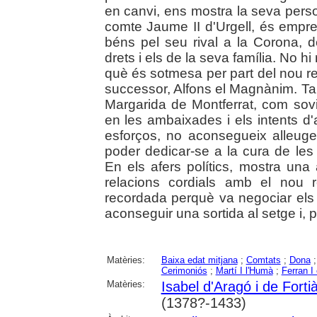
en canvi, ens mostra la seva person
comte Jaume II d'Urgell, és empres
béns pel seu rival a la Corona, 
drets i els de la seva família. No hi
què és sotmesa per part del nou re
successor, Alfons el Magnànim. Ta
Margarida de Montferrat, com sovin
en les ambaixades i els intents d'a
esforços, no aconsegueix alleuge
poder dedicar-se a la cura de les 
En els afers polítics, mostra una 
relacions cordials amb el nou 
recordada perquè va negociar els 
aconseguir una sortida al setge i, p
Matèries:
Baixa edat mitjana
;
Comtats
;
Dona
Cerimoniós
;
Martí I l'Humà
;
Ferran I
Matèries:
Isabel d'Aragó i de Fort
(1378?-1433)