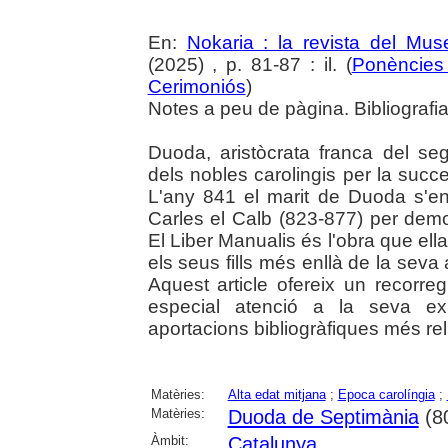
En:
Nokaria : la revista del Mu
(2025) , p. 81-87 : il. (
Ponències 
Cerimoniós
)
Notes a peu de pàgina. Bibliografia.
Duoda, aristòcrata franca del se
dels nobles carolingis per la success
L'any 841 el marit de Duoda s'en
Carles el Calb (823-877) per demos
El Liber Manualis és l'obra que ell
els seus fills més enllà de la seva 
Aquest article ofereix un recorre
especial atenció a la seva exp
aportacions bibliogràfiques més rel
Matèries:
Alta edat mitjana
;
Epoca carolíngia
;
Matèries:
Duoda de Septimània
(8
Àmbit:
Catalunya