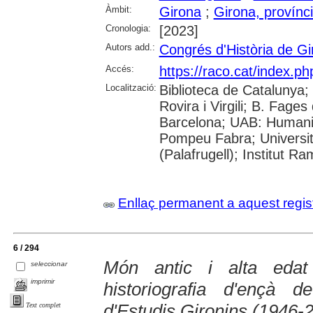
Àmbit:
Girona
;
Girona, provínc
Cronologia:
[2023]
Autors add.:
Congrés d'Història de Gi
Accés:
https://raco.cat/index.p
Localització:
Biblioteca de Catalunya; 
Rovira i Virgili; B. Fage
Barcelona; UAB: Humanit
Pompeu Fabra; Universita
(Palafrugell); Institut 
Enllaç permanent a aquest regis
6 / 294
Món antic i alta eda
seleccionar
imprimir
historiografia d'ençà d
d'Estudis Gironins (1946-
Text complet