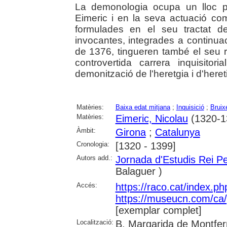
La demonologia ocupa un lloc p
Eimeric i en la seva actuació com
formulades en el seu tractat d
invocantes, integrades a continuac
de 1376, tingueren també el seu re
controvertida carrera inquisitor
demonització de l'heretgia i d'heret
Matèries:
Baixa edat mitjana
;
Inquisició
;
Bruix
Matèries:
Eimeric, Nicolau
(1320-1
Àmbit:
Girona
;
Catalunya
Cronologia:
[1320 - 1399]
Autors add.:
Jornada d'Estudis Rei P
Balaguer )
Accés:
https://raco.cat/index.p
https://museucn.com/ca/p
[exemplar complet]
Localització:
B. Margarida de Montfer