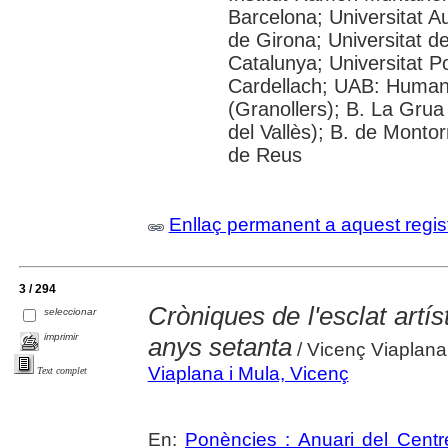
Barcelona; Universitat A
de Girona; Universitat de
Catalunya; Universitat 
Cardellach; UAB: Humani
(Granollers); B. La Grua
del Vallès); B. de Montor
de Reus
Enllaç permanent a aquest regis
3 / 294
Cròniques de l'esclat artíst
seleccionar
imprimir
anys setanta
/ Vicenç Viaplana
Viaplana i Mula, Vicenç
Text complet
En:
Ponències : Anuari del Centr