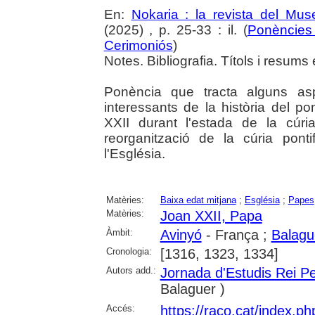
En:
Nokaria : la revista del Mu
(2025) , p. 25-33 : il. (
Ponències 
Cerimoniós
)
Notes. Bibliografia. Títols i resums 
Ponència que tracta alguns a
interessants de la història del p
XXII durant l'estada de la cúr
reorganització de la cúria ponti
l'Església.
Matèries:
Baixa edat mitjana
;
Església
;
Papes
Matèries:
Joan XXII, Papa
Àmbit:
Avinyó
- França ;
Balagu
Cronologia:
[1316, 1323, 1334]
Autors add.:
Jornada d'Estudis Rei P
Balaguer )
Accés:
https://raco.cat/index.p