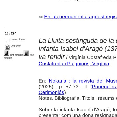
Enllaç permanent a aquest regis
13 / 294
La Lluita sostinguda de la 
seleccionar
imprimir
infanta Isabel d'Aragó (1
va rendir
Text complet
Text
/ Virgínia Costafreda 
complet
Costafreda i Puigpinós, Virgínia
En:
Nokaria : la revista del Mu
(2025) , p. 57-73 : il. (
Ponències 
Cerimoniós
)
Notes. Bibliografia. Títols i resums 
Sobre la infanta Isabel d'Aragó, tot
presentar com una dona resignada,