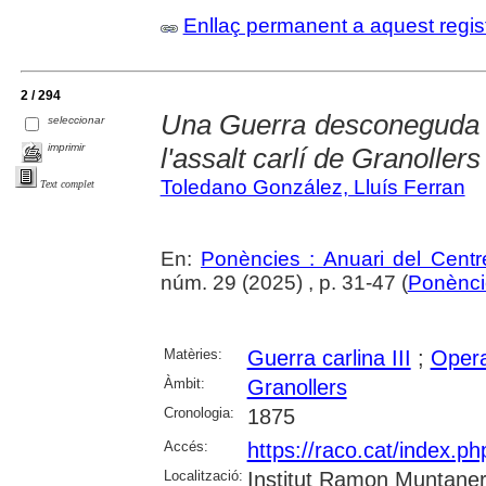
Enllaç permanent a aquest regis
2 / 294
Una Guerra desconeguda : e
seleccionar
imprimir
l'assalt carlí de Granoller
Toledano González, Lluís Ferran
Text complet
En:
Ponències : Anuari del Centr
núm. 29 (2025) , p. 31-47 (
Ponènci
Matèries:
Guerra carlina III
;
Opera
Àmbit:
Granollers
Cronologia:
1875
Accés:
https://raco.cat/index.p
Localització:
Institut Ramon Muntaner;