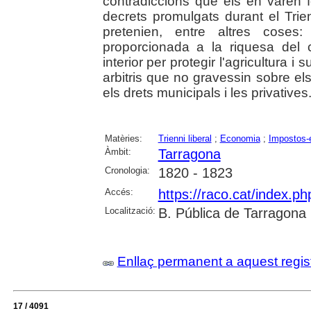
contradiccions que els en varen fe
decrets promulgats durant el Trien
pretenien, entre altres coses:
proporcionada a la riquesa del c
interior per protegir l'agricultura i
arbitris que no gravessin sobre els
els drets municipals i les privatives
Matèries:
Trienni liberal
;
Economia
;
Impostos-
Àmbit:
Tarragona
Cronologia:
1820 - 1823
Accés:
https://raco.cat/index.p
Localització:
B. Pública de Tarragona
Enllaç permanent a aquest regis
17 / 4091