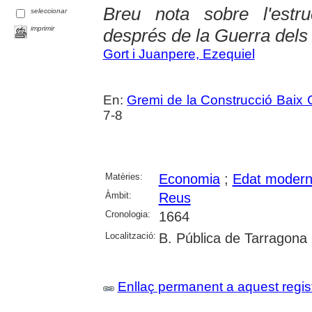
Breu nota sobre l'est
seleccionar
imprimir
després de la Guerra del
Gort i Juanpere, Ezequiel
En:
Gremi de la Construcció Baix
7-8
Matèries:
Economia
;
Edat moder
Àmbit:
Reus
Cronologia:
1664
Localització:
B. Pública de Tarragona
Enllaç permanent a aquest regis