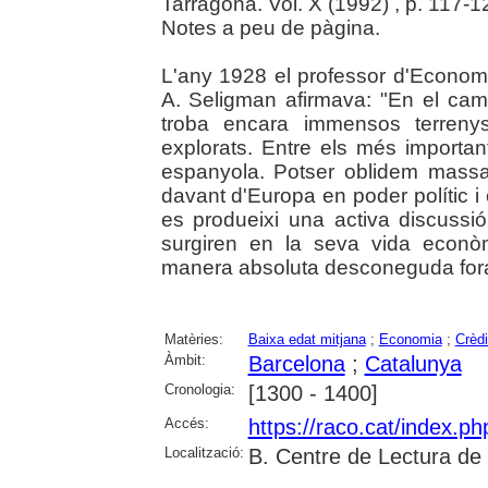
Tarragona. Vol. X (1992) , p. 117-1
Notes a peu de pàgina.
L'any 1928 el professor d'Economi
A. Seligman afirmava: "En el ca
troba encara immensos terrenys
explorats. Entre els més importan
espanyola. Potser oblidem mass
davant d'Europa en poder polític i
es produeixi una activa discuss
surgiren en la seva vida econòm
manera absoluta desconeguda for
Matèries:
Baixa edat mitjana
;
Economia
;
Crèdi
Àmbit:
Barcelona
;
Catalunya
Cronologia:
[1300 - 1400]
Accés:
https://raco.cat/index.p
Localització:
B. Centre de Lectura de