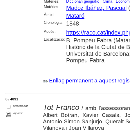
Matèries:
Diccionari geogràfic
;
Clima
;
Econom
Matèries:
Madoz Ibáñez, Pascual
(
Àmbit:
Mataró
Cronologia:
1848
Accés:
https://raco.cat/index.
Localització:
B. Pompeu Fabra (Mataró
Històric de la Ciutat de 
Universitat de Barcelona;
Pompeu Fabra
Enllaç permanent a aquest regis
6 / 4091
Tot Franco
seleccionar
/ amb l'assessorame
imprimir
Albert Botran, Xavier Casals, 
Antonio Simon Sanjurjo, Queralt S
Vilanova i Joan Villaroya