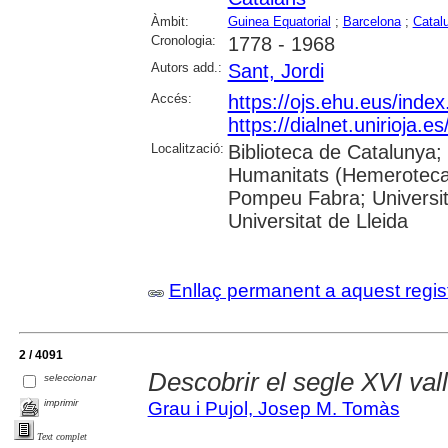
Àmbit:
Guinea Equatorial
;
Barcelona
;
Catal
Cronologia:
1778 - 1968
Autors add.:
Sant, Jordi
Accés:
https://ojs.ehu.eus/inde
https://dialnet.unirioja.
Localització:
Biblioteca de Catalunya;
Humanitats (Hemeroteca);
Pompeu Fabra; Universita
Universitat de Lleida
Enllaç permanent a aquest regis
2 / 4091
Descobrir el segle XVI val
seleccionar
imprimir
Grau i Pujol, Josep M. Tomàs
Text complet