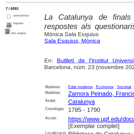
7 / 4091
La Catalunya de finals
seleccionar
imprimir
respostes als questiona
Mònica Sala Esquius
Text complet
Sala Esquius, Mònica
En:
Butlletí de l'Institut Unive
Barcelona, núm. 23 (novembre 2025),
Matèries:
Edat moderna
;
Economia
;
Societat
Matèries:
Zamora Peinado, Franci
Àmbit:
Catalunya
Cronologia:
1785 - 1790
Accés:
https://www.upf.edu/docu
[Exemplar complet]
Localització:
Biblioteca de Catalunya; 