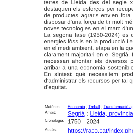
terres de Lleida des del segle x
destaquen els esforços per recupe
de productes agraris envien fora 
disposar d'una força de tir molt mé
noves tecnologies en el marc d'u
La segona fase (1950-2024) es ca
energies fòssils en la producció i 
en el medi ambient, etapa en la qu
clarament majoritari en el Segrià.
necessari afrontar els diversos
arribar a una economia sostenibl
En síntesi: què necessitem pro
d'administrar els recursos per tal q
d'equitat.
Matèries:
Economia
;
Treball
;
Transformació ag
Àmbit:
Segrià
;
Lleida, província
Cronologia:
1750 - 2024
Accés:
https://raco.cat/index.p