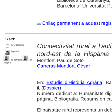
Barcelona; Universitat 
Enllaç permanent a aquest regis
8 / 4091
Connectivitat rural a l'ant
seleccionar
imprimir
nord-est de la Hispània
Montfort, Pau de Soto
Text complet
Text
complet
Carreras Montfort, César
En:
Estudis d'Història Agrària
. Ba
il. (
Dossier
)
Número dedicat a: Humanitats digit
pàgina. Bibliografia. Resums en cata
El paisatge rural representa un del