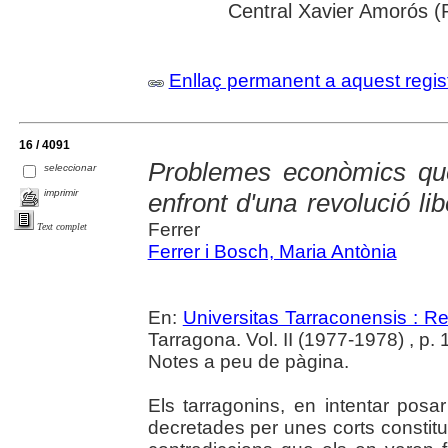
Central Xavier Amorós (
Enllaç permanent a aquest regis
16 / 4091
Problemes econòmics qu
seleccionar
imprimir
enfront d'una revolució li
Ferrer
Text complet
Ferrer i Bosch, Maria Antònia
En:
Universitas Tarraconensis : Rev
Tarragona. Vol. II (1977-1978) , p.
Notes a peu de pàgina.
Els tarragonins, en intentar posa
decretades per unes corts constit