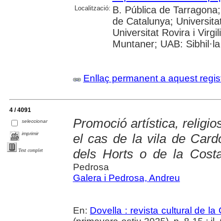
Localització:
B. Pública de Tarragona
de Catalunya; Universita
Universitat Rovira i Virgi
Muntaner; UAB: Sibhil·la
Enllaç permanent a aquest regis
4 / 4091
Promoció artística, religio
seleccionar
imprimir
el cas de la vila de Card
dels Horts o de la Cost
Text complet
Pedrosa
Galera i Pedrosa, Andreu
En:
Dovella : revista cultural de l