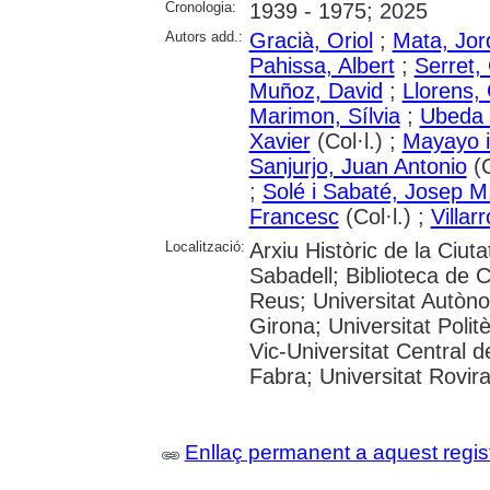
Cronologia:
1939 - 1975; 2025
Autors add.:
Gracià, Oriol
;
Mata, Jor
Pahissa, Albert
;
Serret, 
Muñoz, David
;
Llorens, 
Marimon, Sílvia
;
Ubeda 
Xavier
(Col·l.) ;
Mayayo i
Sanjurjo, Juan Antonio
(C
;
Solé i Sabaté, Josep M
Francesc
(Col·l.) ;
Villar
Localització:
Arxiu Històric de la Ciut
Sabadell; Biblioteca de 
Reus; Universitat Autòno
Girona; Universitat Polit
Vic-Universitat Central 
Fabra; Universitat Rovira i
Enllaç permanent a aquest regis