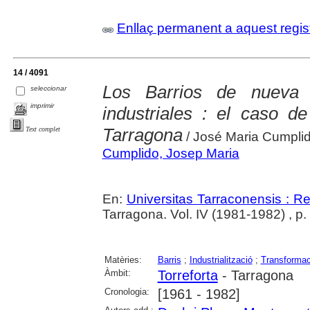
Enllaç permanent a aquest regis
14 / 4091
Los Barrios de nueva 
seleccionar
imprimir
industriales : el caso d
Tarragona
Text complet
/ José Maria Cumplid
Cumplido, Josep Maria
En:
Universitas Tarraconensis : Rev
Tarragona. Vol. IV (1981-1982) , p
Matèries:
Barris
;
Industrialització
;
Transformac
Àmbit:
Torreforta
- Tarragona
Cronologia:
[1961 - 1982]