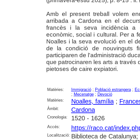
(primavera-estiu 2025), p. 8-15 : il. 
Amb el present treball volem end
arribada a Cardona en el decurs
francès i la seva incidència a
econòmic, social i cultural. Per a 
Noalles i la seva evolució en el 
de la condició de nouvinguts fi
participaren de l'administració duc
que patrocinaren les arts a través d
pietoses de caire expiatori.
Matèries:
Immigració
;
Població estrangera
;
Ec
;
Mecenatge
;
Devoció
Matèries:
Noalles, família
;
France
Àmbit:
Cardona
Cronologia:
1520 - 1626
Accés:
https://raco.cat/index.p
Localització:
Biblioteca de Catalunya;