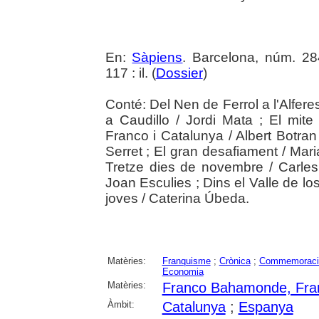
En:
Sàpiens
. Barcelona, núm. 2
117 : il. (
Dossier
)
Conté: Del Nen de Ferrol a l'Alferes
a Caudillo / Jordi Mata ; El mite
Franco i Catalunya / Albert Botran ;
Serret ; El gran desafiament / Maria
Tretze dies de novembre / Carles 
Joan Esculies ; Dins el Valle de lo
joves / Caterina Úbeda.
Matèries:
Franquisme
;
Crònica
;
Commemoració 
Economia
Matèries:
Franco Bahamonde, Fra
Àmbit:
Catalunya
;
Espanya