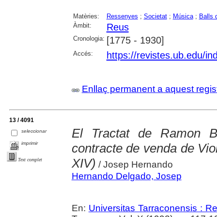
Matèries:
Ressenyes
;
Societat
;
Música
;
Balls 
Àmbit:
Reus
Cronologia:
[1775 - 1930]
Accés:
https://revistes.ub.edu/in
Enllaç permanent a aquest regis
13 / 4091
El Tractat de Ramon Bae
seleccionar
imprimir
contracte de venda de Vio
XIV)
Text complet
/ Josep Hernando
Hernando Delgado, Josep
En:
Universitas Tarraconensis : Rev