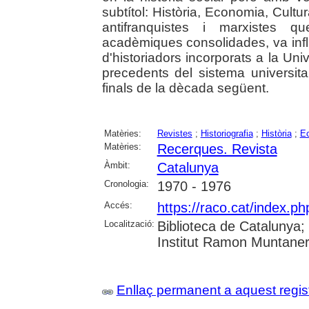
subtítol: Història, Economia, Cult
antifranquistes i marxistes q
acadèmiques consolidades, va infl
d'historiadors incorporats a la Un
precedents del sistema universitar
finals de la dècada següent.
Matèries:
Revistes
;
Historiografia
;
Història
;
E
Matèries:
Recerques. Revista
Àmbit:
Catalunya
Cronologia:
1970 - 1976
Accés:
https://raco.cat/index.
Localització:
Biblioteca de Catalunya
Institut Ramon Muntaner;
Enllaç permanent a aquest regis