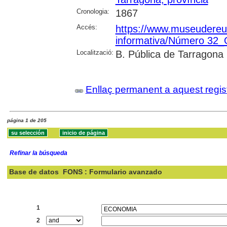
Cronologia:
1867
Accés:
https://www.museudereus.c
informativa/Número 32
Localització:
B. Pública de Tarragona
Enllaç permanent a aquest regis
página 1 de 205
Refinar la búsqueda
Base de datos
FONS : Formulario avanzado
Buscar:
1
2