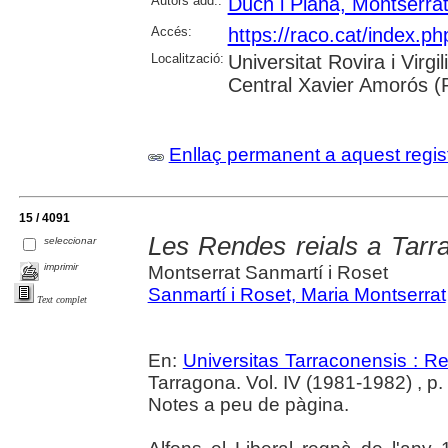
Autors add.:
Duch i Plana, Montserra
Accés:
https://raco.cat/index.p
Localització:
Universitat Rovira i Virg
Central Xavier Amorós (
Enllaç permanent a aquest regis
15 / 4091
Les Rendes reials a Tarr
seleccionar
imprimir
Montserrat Sanmartí i Roset
Sanmartí i Roset, Maria Montserrat
Text complet
En:
Universitas Tarraconensis : Rev
Tarragona. Vol. IV (1981-1982) , p
Notes a peu de pàgina.