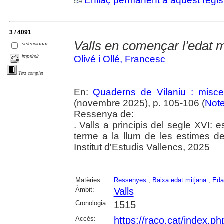
Enllaç permanent a aquest regis
3 / 4091
Valls en començar l'edat
seleccionar
imprimir
Olivé i Ollé, Francesc
Text complet
En:
Quaderns de Vilaniu : miscel
(novembre 2025), p. 105-106 (
Note
Ressenya de:
. Valls a principis del segle XVI: 
terme a la llum de les estimes de 
Institut d'Estudis Vallencs, 2025
Matèries:
Ressenyes
;
Baixa edat mitjana
;
Eda
Àmbit:
Valls
Cronologia:
1515
Accés:
https://raco.cat/index.p