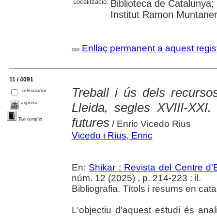
Localització:
Biblioteca de Catalunya
Institut Ramon Muntaner;
Enllaç permanent a aquest regis
11 / 4091
Treball i ús dels recurso
seleccionar
imprimir
Lleida, segles XVIII-XXI. 
futures
Text complet
/ Enric Vicedo Rius
Vicedo i Rius, Enric
En:
Shikar : Revista del Centre d
núm. 12 (2025) , p. 214-223 : il.
Bibliografia. Títols i resums en cata
L'objectiu d'aquest estudi és ana