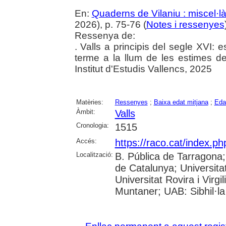
En:
Quaderns de Vilaniu : miscel·là
2026), p. 75-76 (
Notes i ressenyes
Ressenya de:
. Valls a principis del segle XVI: 
terme a la llum de les estimes de 
Institut d'Estudis Vallencs, 2025
Matèries:
Ressenyes
;
Baixa edat mitjana
;
Eda
Àmbit:
Valls
Cronologia:
1515
Accés:
https://raco.cat/index.p
Localització:
B. Pública de Tarragona
de Catalunya; Universita
Universitat Rovira i Virgi
Muntaner; UAB: Sibhil·la