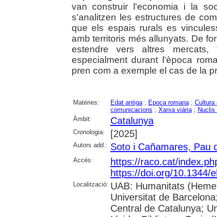
van construir l'economia i la soci
s'analitzen les estructures de co
que els espais rurals es vincule
amb territoris més allunyats. De form
estendre vers altres mercats,
especialment durant l'època ro
pren com a exemple el cas de la p
Matèries:
Edat antiga
;
Epoca romana
;
Cultura 
comunicacions
;
Xarxa viària
;
Nuclis
Àmbit:
Catalunya
Cronologia:
[2025]
Autors add.:
Soto i Cañamares, Pau 
Accés:
https://raco.cat/index.p
https://doi.org/10.1344/
Localització:
UAB: Humanitats (Hemero
Universitat de Barcelona;
Central de Catalunya; Un