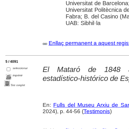
Universitat de Barcelona; 
Universitat Politècnica 
Fabra; B. del Casino (M
UAB: Sibhil·la
Enllaç permanent a aquest regis
5 / 4091
El Mataró de 1848 al
seleccionar
imprimir
estadístico-histórico de E
Text complet
En:
Fulls del Museu Arxiu de Sa
2024), p. 44-56 (
Testimonis
)