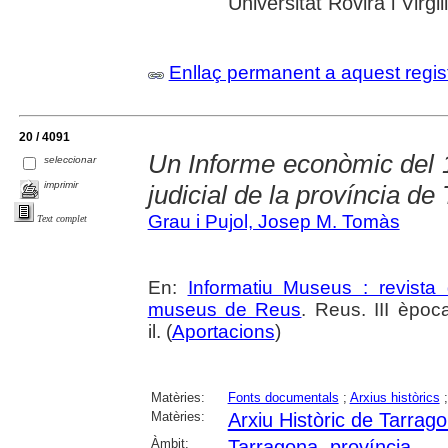
Universitat Rovira i Virgili
Enllaç permanent a aquest regis
20 / 4091
Un Informe econòmic del 1
seleccionar
imprimir
judicial de la província de
Grau i Pujol, Josep M. Tomàs
Text complet
En:
Informatiu Museus : revista 
museus de Reus
. Reus. III èpoc
il. (
Aportacions
)
Matèries:
Fonts documentals
;
Arxius històrics
Matèries:
Arxiu Històric de Tarrag
Àmbit:
Tarragona, província