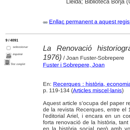
Lleida; Biblioteca Borja 
Enllaç permanent a aquest regis
9 / 4091
La Renovació historiog
seleccionar
imprimir
1976)
/ Joan Fuster-Sobrepere
Fuster i Sobrepere, Joan
Text complet
En:
Recerques : història, economia
p. 119-134 (
Articles miscel·lanis
)
Aquest article s'ocupa del paper r
de la revista Recerques, entre el 
l'editorial Ariel, i encara en un 
forta renovació de la història, ta
en la història social però amb v