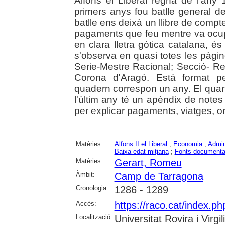
Alfons el Liberal regnà de l'any
primers anys fou batlle general 
batlle ens deixà un llibre de compt
pagaments que feu mentre va ocupar 
en clara lletra gòtica catalana, és
s'observa en quasi totes les pàgine
Serie-Mestre Racional; Secció- Re
Corona d'Aragó. Está format p
quadern correspon un any. El qua
l'últim any té un apèndix de note
per explicar pagaments, viatges, o
Matèries:
Alfons II el Liberal
;
Economia
;
Admini
Baixa edat mitjana
;
Fonts documenta
Matèries:
Gerart, Romeu
Àmbit:
Camp de Tarragona
Cronologia:
1286 - 1289
Accés:
https://raco.cat/index.p
Localització:
Universitat Rovira i Virg