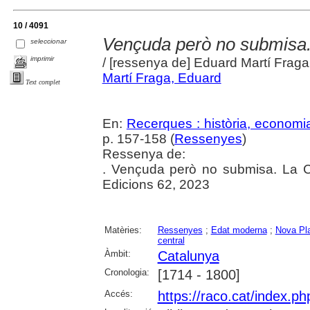
10 / 4091
Vençuda però no submisa. 
seleccionar
imprimir
/ [ressenya de] Eduard Martí Fraga
Martí Fraga, Eduard
Text complet
En:
Recerques : història, economia
p. 157-158 (
Ressenyes
)
Ressenya de:
. Vençuda però no submisa. La Ca
Edicions 62, 2023
Matèries:
Ressenyes
;
Edat moderna
;
Nova Pl
central
Àmbit:
Catalunya
Cronologia:
[1714 - 1800]
Accés:
https://raco.cat/index.