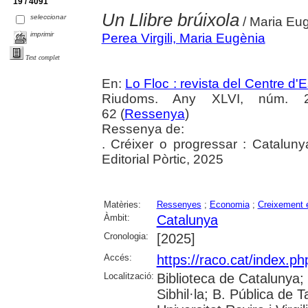
19 / 4091
Un Llibre brúixola
seleccionar
/ Maria Eug
imprimir
Perea Virgili, Maria Eugènia
Text complet
En:
Lo Floc : revista del Centre 
Riudoms. Any XLVI, núm. 25
62 (
Ressenya
)
Ressenya de:
. Créixer o progressar : Cataluny
Editorial Pòrtic, 2025
Matèries:
Ressenyes
;
Economia
;
Creixement 
Àmbit:
Catalunya
Cronologia:
[2025]
Accés:
https://raco.cat/index.p
Localització:
Biblioteca de Catalunya
Sibhil·la; B. Pública de