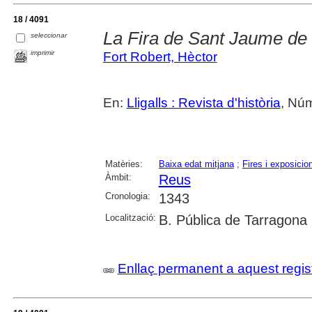
18 / 4091
La Fira de Sant Jaume de 
seleccionar
imprimir
Fort Robert, Hèctor
En:
Lligalls : Revista d'història
, Núm
Matèries:
Baixa edat mitjana
;
Fires i exposicio
Àmbit:
Reus
Cronologia:
1343
Localització:
B. Pública de Tarragona
Enllaç permanent a aquest regis