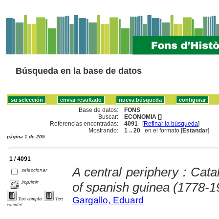
Búsqueda en la base de datos
Base de datos:
FONS
Buscar:
ECONOMIA []
Referencias encontradas:
4091
[
Refinar la búsqueda
]
Mostrando:
1 .. 20
en el formato [
Estandar
]
página 1 de 205
1 / 4091
A central periphery : Cat
seleccionar
imprimir
of spanish guinea (1778-1
Gargallo, Eduard
Text complet
Text
complet