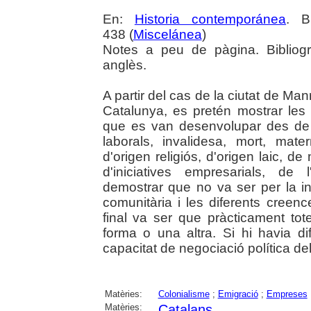
En:
Historia contemporánea
. B
438 (
Miscelánea
)
Notes a peu de pàgina. Bibliogr
anglès.
A partir del cas de la ciutat de Man
Catalunya, es pretén mostrar les d
que es van desenvolupar des de 
laborals, invalidesa, mort, mat
d'origen religiós, d'origen laic, de
d'iniciatives empresarials, de 
demostrar que no va ser per la ina
comunitària i les diferents creenc
final va ser que pràcticament tot
forma o una altra. Si hi havia dif
capacitat de negociació política del
Matèries:
Colonialisme
;
Emigració
;
Empreses
Matèries:
Catalans