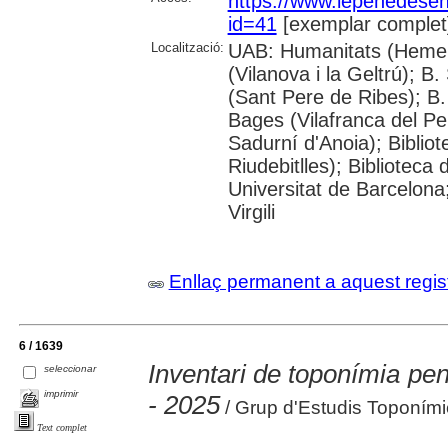
https://www.iepenedese
id=41
[exemplar complet
Localització:
UAB: Humanitats (Hemero
(Vilanova i la Geltrú); B
(Sant Pere de Ribes); B.
Bages (Vilafranca del P
Sadurní d'Anoia); Biblio
Riudebitlles); Bibliotec
Universitat de Barcelona
Virgili
Enllaç permanent a aquest regis
6 / 1639
Inventari de toponímia pe
seleccionar
imprimir
- 2025
/ Grup d'Estudis Toponími
Text complet