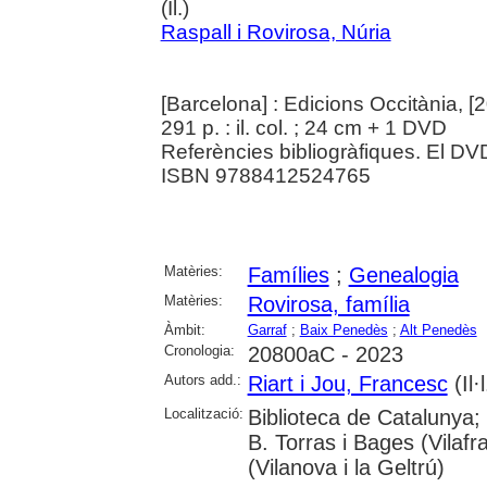
(Il.)
Raspall i Rovirosa, Núria
[Barcelona] : Edicions Occitània, [
291 p. : il. col. ; 24 cm + 1 DVD
Referències bibliogràfiques. El D
ISBN 9788412524765
Matèries:
Famílies
;
Genealogia
Matèries:
Rovirosa, família
Àmbit:
Garraf
;
Baix Penedès
;
Alt Penedès
Cronologia:
20800aC - 2023
Autors add.:
Riart i Jou, Francesc
(Il·l
Localització:
Biblioteca de Catalunya; 
B. Torras i Bages (Vilaf
(Vilanova i la Geltrú)