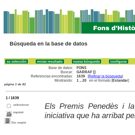
Búsqueda en la base de datos
Base de datos:
FONS
Buscar:
GARRAF []
Referencias encontradas:
1639
[
Refinar la búsqueda
]
Mostrando:
1 .. 20
en el formato [
Estandar
]
página 1 de 82
1 / 1639
Els Premis Penedès i l
seleccionar
imprimir
iniciativa que ha arribat p
Text complet