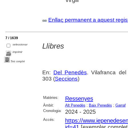
Enllaç permanent a aquest regis
7 / 1639
Llibres
seleccionar
imprimir
Text complet
En:
Del Penedès
. Vilafranca de
303 (
Seccions
)
Matèries:
Ressenyes
Àmbit:
Alt Penedès
;
Baix Penedès
;
Garraf
Cronologia:
2024 - 2025
Accés:
https://www.iepenedese
id=41
[exemplar complet