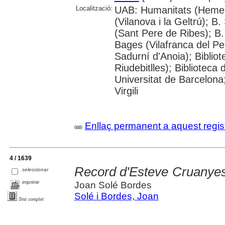
Localització:
UAB: Humanitats (Hemero
(Vilanova i la Geltrú); B
(Sant Pere de Ribes); B.
Bages (Vilafranca del P
Sadurní d'Anoia); Biblio
Riudebitlles); Bibliotec
Universitat de Barcelona
Virgili
Enllaç permanent a aquest regis
4 / 1639
Record d'Esteve Cruanyes 
seleccionar
imprimir
Joan Solé Bordes
Solé i Bordes, Joan
Text complet