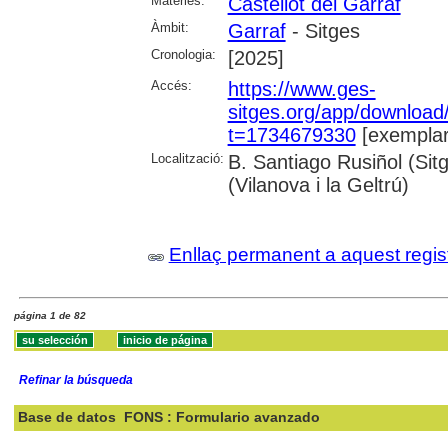
Matèries:
Castellot del Garraf
Àmbit:
Garraf
- Sitges
Cronologia:
[2025]
Accés:
https://www.ges-
sitges.org/app/downloa
t=1734679330
[exemplar
Localització:
B. Santiago Rusiñol (Sit
(Vilanova i la Geltrú)
Enllaç permanent a aquest regis
página 1 de 82
Refinar la búsqueda
Base de datos
FONS : Formulario avanzado