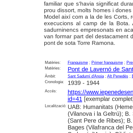
familiar que s'havia significat dur
prou dissort, molts homes i dones f
Model així com a la de les Corts,
execucions al camp de la Bota. 
sadurninencs empresonats en acab
van formar part del destacament de
pont de sota Torre Ramona.
Matèries:
Franquisme
;
Primer franquisme
;
Pre
Matèries:
Pont de Lavernó de Sant
Àmbit:
Sant Sadurní d'Anoia
;
Alt Penedès
;
Cronologia:
1939 - 1944
Accés:
https://www.iepenedese
id=41
[exemplar complet
Localització:
UAB: Humanitats (Hemero
(Vilanova i la Geltrú); B
(Sant Pere de Ribes); B.
Bages (Vilafranca del P