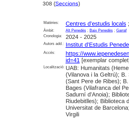
308 (
Seccions
)
Matèries:
Centres d'estudis locals
Àmbit:
Alt Penedès
;
Baix Penedès
;
Garraf
Cronologia:
2024 - 2025
Autors add.:
Institut d'Estudis Pened
Accés:
https://www.iepenedese
id=41
[exemplar complet
Localització:
UAB: Humanitats (Hemero
(Vilanova i la Geltrú); B
(Sant Pere de Ribes); B.
Bages (Vilafranca del P
Sadurní d'Anoia); Biblio
Riudebitlles); Bibliotec
Universitat de Barcelona
Virgili