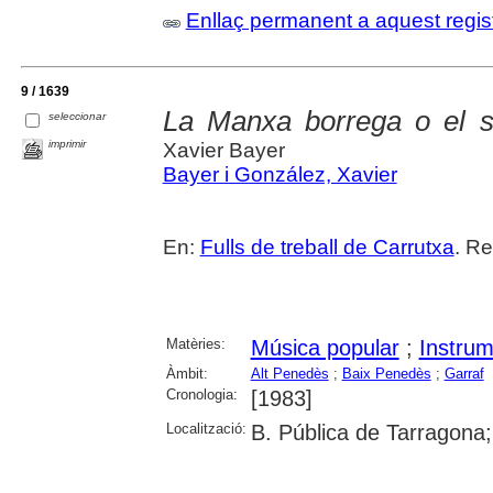
Enllaç permanent a aquest regis
9 / 1639
La Manxa borrega o el 
seleccionar
imprimir
Xavier Bayer
Bayer i González, Xavier
En:
Fulls de treball de Carrutxa
. Re
Matèries:
Música popular
;
Instrum
Àmbit:
Alt Penedès
;
Baix Penedès
;
Garraf
Cronologia:
[1983]
Localització:
B. Pública de Tarragona