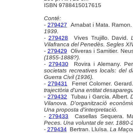
ISBN 9788415017615
Conté:
-
279427
Arnabat i Mata. Ramon
1939.
-
279428
Vives Trujillo. David.
Vilafranca del Penedès. Segles XIV
-
279429
Oliveras i Samitier. Neu
(1855-1888?).
-
279430
Rovira i Alemany. Pe
societats recreatives locals: del d
Guerra Civil (1936).
-
279431
Ferret Colomer. Gerard
trajectòria d'una entitat desapareg
-
279432
Tubau i Garcia. Albert.
Vilanova. D'organització econòmi
Una proposta d'interpretació.
-
279433
Casellas Sequera. M
Peces. Una voluntat de ser. 1880-
-
279434
Bertran. Lluïsa.
La Maçone