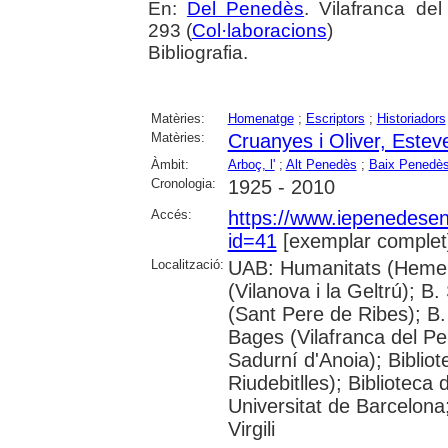
En:
Del Penedès
. Vilafranca de
293 (
Col·laboracions
)
Bibliografia.
Matèries:
Homenatge
;
Escriptors
;
Historiadors
Matèries:
Cruanyes i Oliver, Estev
Àmbit:
Arboç, l'
;
Alt Penedès
;
Baix Penedè
Cronologia:
1925 - 2010
Accés:
https://www.iepenedese
id=41
[exemplar complet
Localització:
UAB: Humanitats (Hemero
(Vilanova i la Geltrú); B
(Sant Pere de Ribes); B.
Bages (Vilafranca del P
Sadurní d'Anoia); Biblio
Riudebitlles); Bibliotec
Universitat de Barcelona
Virgili