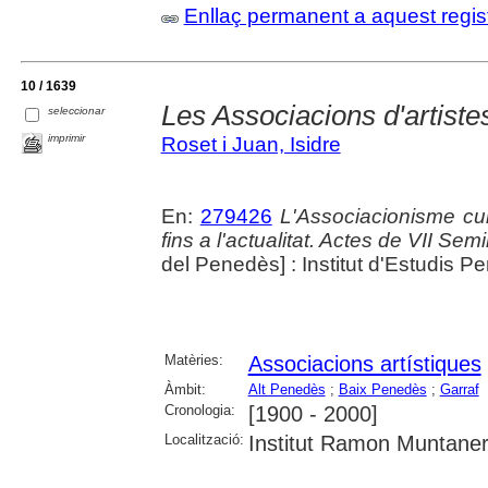
Enllaç permanent a aquest regis
10 / 1639
Les Associacions d'artiste
seleccionar
imprimir
Roset i Juan, Isidre
En:
279426
L'Associacionisme cu
fins a l'actualitat. Actes de VII Se
del Penedès] : Institut d'Estudis 
Matèries:
Associacions artístiques
Àmbit:
Alt Penedès
;
Baix Penedès
;
Garraf
Cronologia:
[1900 - 2000]
Localització:
Institut Ramon Muntaner;