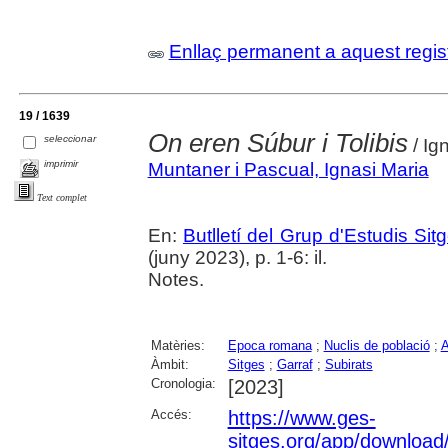
Enllaç permanent a aquest regis
19 / 1639
On eren Súbur i Tolibis
seleccionar
/ Ig
imprimir
Muntaner i Pascual, Ignasi Maria
Text complet
En:
Butlletí del Grup d'Estudis Sit
(juny 2023), p. 1-6: il.
Notes.
Matèries:
Epoca romana
;
Nuclis de població
;
A
Àmbit:
Sitges
;
Garraf
;
Subirats
Cronologia:
[2023]
Accés:
https://www.ges-
sitges.org/app/downloa