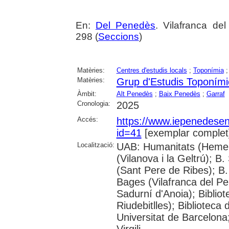
En:
Del Penedès
. Vilafranca de
298 (
Seccions
)
Matèries:
Centres d'estudis locals
;
Toponímia
Matèries:
Grup d'Estudis Toponími
Àmbit:
Alt Penedès
;
Baix Penedès
;
Garraf
Cronologia:
2025
Accés:
https://www.iepenedese
id=41
[exemplar complet
Localització:
UAB: Humanitats (Hemero
(Vilanova i la Geltrú); B
(Sant Pere de Ribes); B.
Bages (Vilafranca del P
Sadurní d'Anoia); Biblio
Riudebitlles); Bibliotec
Universitat de Barcelona
Virgili