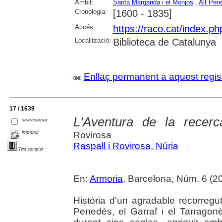
Àmbit:
Santa Margarida i el Monjos
;
Alt Pen
Cronologia:
[1600 - 1835]
Accés:
https://raco.cat/index.ph
Localització:
Biblioteca de Catalunya
Enllaç permanent a aquest regis
17 / 1639
L'Aventura de la recerc
seleccionar
imprimir
Rovirosa
Raspall i Rovirosa, Núria
Text complet
En:
Armoria
. Barcelona, Núm. 6 (20
Història d'un agradable recorregut
Penedès, el Garraf i el Tarragonè