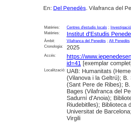
En:
Del Penedès
. Vilafranca del Pe
Matèries:
Centres d'estudis locals
;
Investigació
Matèries:
Institut d'Estudis Pened
Àmbit:
Vilafranca del Penedès
;
Alt Penedès
Cronologia:
2025
Accés:
https://www.iepenedese
id=41
[exemplar complet
Localització:
UAB: Humanitats (Hemero
(Vilanova i la Geltrú); B
(Sant Pere de Ribes); B.
Bages (Vilafranca del P
Sadurní d'Anoia); Biblio
Riudebitlles); Bibliotec
Universitat de Barcelona
Virgili