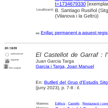
t=1734679330
[exemplar
Localització:
B. Santiago Rusiñol (Sit
(Vilanova i la Geltrú)
Enllaç permanent a aquest regis
20 / 1639
El Castellot de Garraf : l'
seleccionar
imprimir
Juan Garcia Targa
Garcia i Targa, Joan Manuel
Text complet
En:
Butlletí del Grup d'Estudis Sit
(juny 2023), p. 7-8 : il.
Matèries:
Edificis
;
Castells
;
Restauració i con