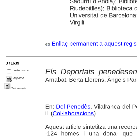
Sadurní d'Anoia); Biblio
Riudebitlles); Bibliotec
Universitat de Barcelona
Virgili
Enllaç permanent a aquest regis
3 / 1639
Els Deportats penedese
seleccionar
imprimir
Arnabat, Berta Llorens, Àngels Par
Text complet
En:
Del Penedès
. Vilafranca del 
il. (
Col·laboracions
)
Aquest article sintetitza una rece
-124 homes i una dona- que 