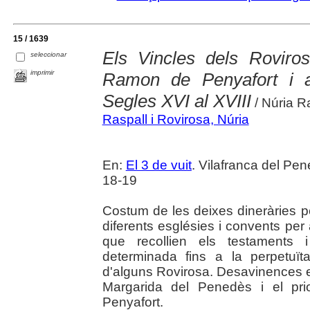
15 / 1639
Els Vincles dels Rovir
seleccionar
imprimir
Ramon de Penyafort i al
Segles XVI al XVIII
/ Núria R
Raspall i Rovirosa, Núria
En:
El 3 de vuit
. Vilafranca del Pe
18-19
Costum de les deixes dineràries per
diferents esglésies i convents per 
que recollien els testaments
determinada fins a la perpetuïta
d'alguns Rovirosa. Desavinences en
Margarida del Penedès i el pr
Penyafort.