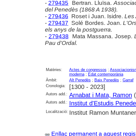
-
279435
Bertran. Lluïsa.
Associac
del Penedès (1868 A 1938).
-
279436
Roset i Juan. Isidre.
Les 
-
279437
Solé Bordes. Joan.
L'Ors
els anys de la postguerra.
-
279438
Mata Massana. Josep.
Pau d'Ordal.
Matèries:
Actes de congressos
;
Associacionis
moderna
;
Edat contemporània
Àmbit:
Alt Penedès
;
Baix Penedès
;
Garraf
Cronologia:
[1300 - 2023]
Autors add.:
Arnabat i Mata, Ramon
(
Autors add.:
Institut d'Estudis Pened
Localització:
Institut Ramon Muntaner;
Enllaç permanent a aquest regis