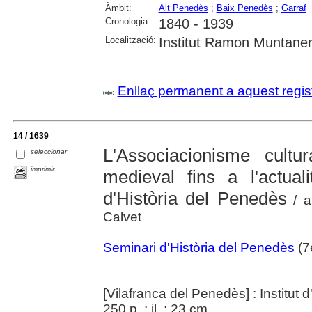
Àmbit:
Alt Penedès
;
Baix Penedès
;
Garraf
Cronologia:
1840 - 1939
Localització:
Institut Ramon Muntaner;
Enllaç permanent a aquest regis
14 / 1639
L'Associacionisme cult
seleccionar
imprimir
medieval fins a l'actual
d'Història del Penedès
/ a
Calvet
Seminari d'Història del Penedès
(7
[Vilafranca del Penedès] : Institu
250 p. : il. ; 23 cm