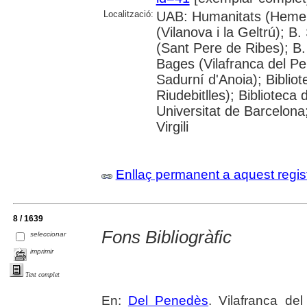
Localització:
UAB: Humanitats (Hemero
(Vilanova i la Geltrú); B
(Sant Pere de Ribes); B.
Bages (Vilafranca del P
Sadurní d'Anoia); Biblio
Riudebitlles); Bibliotec
Universitat de Barcelona
Virgili
Enllaç permanent a aquest regis
8 / 1639
Fons Bibliogràfic
seleccionar
imprimir
Text complet
En:
Del Penedès
. Vilafranca de