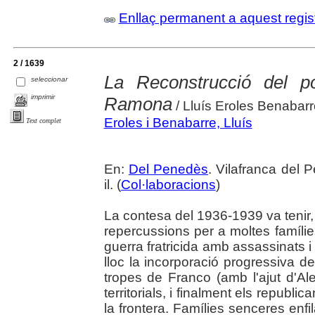
Enllaç permanent a aquest regis
2 / 1639
La Reconstrucció del p
seleccionar
imprimir
Ramona
/ Lluís Eroles Benabarr
Eroles i Benabarre, Lluís
Text complet
En:
Del Penedès
. Vilafranca del 
il. (
Col·laboracions
)
La contesa del 1936-1939 va tenir
repercussions per a moltes famílies
guerra fratricida amb assassinats i 
lloc la incorporació progressiva d
tropes de Franco (amb l'ajut d'A
territorials, i finalment els republi
la frontera. Famílies senceres enfil