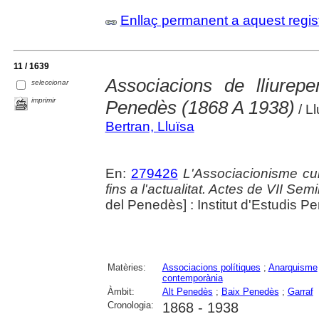
Enllaç permanent a aquest regis
11 / 1639
Associacions de lliure
seleccionar
imprimir
Penedès (1868 A 1938)
/ Ll
Bertran, Lluïsa
En:
279426
L'Associacionisme cu
fins a l'actualitat. Actes de VII Se
del Penedès] : Institut d'Estudis 
Matèries:
Associacions polítiques
;
Anarquisme
contemporània
Àmbit:
Alt Penedès
;
Baix Penedès
;
Garraf
Cronologia:
1868 - 1938