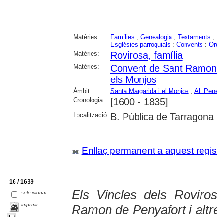
Matèries:
Famílies
;
Genealogia
;
Testaments
;
Esglésies parroquials
;
Convents
;
Or
Matèries:
Rovirosa, família
Matèries:
Convent de Sant Ramon 
els Monjos
Àmbit:
Santa Margarida i el Monjos
;
Alt Pen
Cronologia:
[1600 - 1835]
Localització:
B. Pública de Tarragona
Enllaç permanent a aquest regis
16 / 1639
Els Vincles dels Rovir
seleccionar
imprimir
Ramon de Penyafort i altr