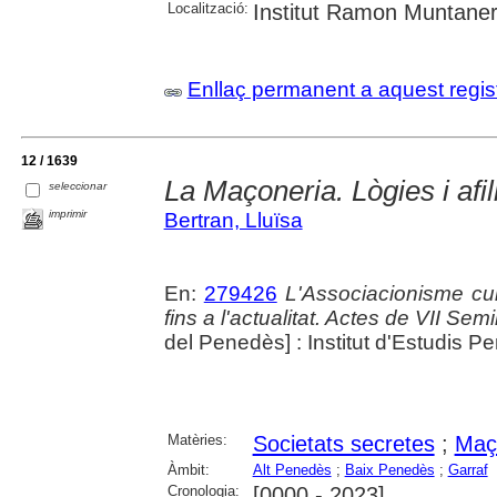
Localització:
Institut Ramon Muntaner;
Enllaç permanent a aquest regis
12 / 1639
La Maçoneria. Lògies i afi
seleccionar
imprimir
Bertran, Lluïsa
En:
279426
L'Associacionisme cu
fins a l'actualitat. Actes de VII Se
del Penedès] : Institut d'Estudis 
Matèries:
Societats secretes
;
Maç
Àmbit:
Alt Penedès
;
Baix Penedès
;
Garraf
Cronologia:
[0000 - 2023]