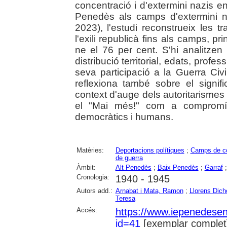
concentració i d'extermini nazis en
Penedès als camps d'extermini na
2023), l'estudi reconstrueix les t
l'exili republicà fins als camps, 
ne el 76 per cent. S'hi analitzen
distribució territorial, edats, profes
seva participació a la Guerra Civil
reflexiona també sobre el signi
context d'auge dels autoritarismes i
el "Mai més!" com a compromís 
democràtics i humans.
Matèries:
Deportacions polítiques
;
Camps de co
de guerra
Àmbit:
Alt Penedès
;
Baix Penedès
;
Garraf
Cronologia:
1940 - 1945
Autors add.:
Arnabat i Mata, Ramon
;
Llorens Dich
Teresa
Accés:
https://www.iepenedese
id=41
[exemplar complet