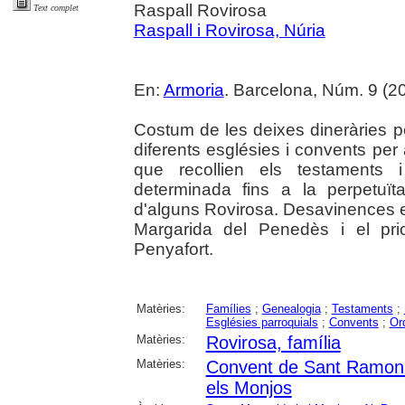
Raspall Rovirosa
Text complet
Raspall i Rovirosa, Núria
En:
Armoria
. Barcelona, Núm. 9 (20
Costum de les deixes dineràries per
diferents esglésies i convents per 
que recollien els testaments
determinada fins a la perpetuïta
d'alguns Rovirosa. Desavinences en
Margarida del Penedès i el pr
Penyafort.
Matèries:
Famílies
;
Genealogia
;
Testaments
;
Esglésies parroquials
;
Convents
;
Or
Matèries:
Rovirosa, família
Matèries:
Convent de Sant Ramon 
els Monjos