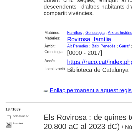
durant cinc segles, enriquit a
descendents i d'altres habitants d
compartit vivències.
Matèries:
Famílies
;
Genealogia
;
Arxius històri
Matèries:
Rovirosa, família
Àmbit:
Alt Penedès
;
Baix Penedès
;
Garraf
Cronologia:
[0000 - 2017]
Accés:
https://raco.cat/index.ph
Localització:
Biblioteca de Catalunya
Enllaç permanent a aquest regis
18 / 1639
Els Rovirosa : de quines t
seleccionar
imprimir
20.800 aC al 2023 dC)
/ Nú