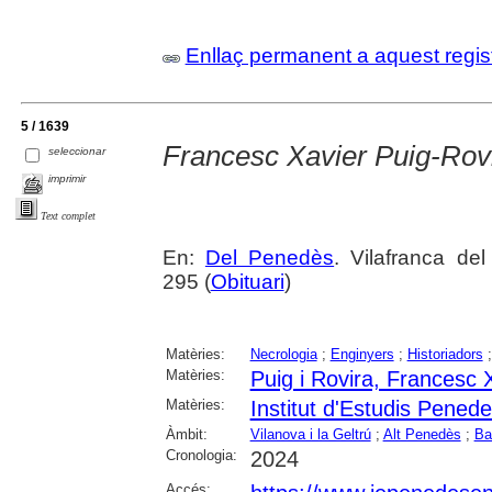
Enllaç permanent a aquest regis
5 / 1639
Francesc Xavier Puig-Rov
seleccionar
imprimir
Text complet
En:
Del Penedès
. Vilafranca de
295 (
Obituari
)
Matèries:
Necrologia
;
Enginyers
;
Historiadors
Matèries:
Puig i Rovira, Francesc 
Matèries:
Institut d'Estudis Pened
Àmbit:
Vilanova i la Geltrú
;
Alt Penedès
;
Ba
Cronologia:
2024
Accés: