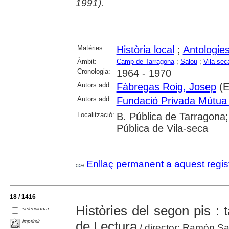
1991).
Matèries:
Història local
;
Antologie
Àmbit:
Camp de Tarragona
;
Salou
;
Vila-sec
Cronologia:
1964 - 1970
Autors add.:
Fàbregas Roig, Josep
(E
Autors add.:
Fundació Privada Mútua
Localització:
B. Pública de Tarragona;
Pública de Vila-seca
Enllaç permanent a aquest regis
18 / 1416
Històries del segon pis : t
seleccionar
imprimir
de Lectura
/ director: Ramón Sa