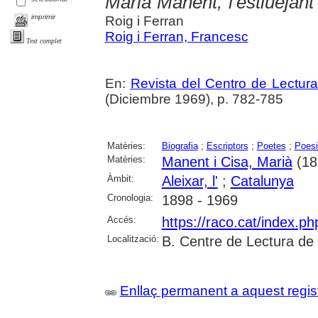
Marià Manent, l'estiuejant
imprimir
Roig i Ferran
Roig i Ferran, Francesc
Text complet
En:
Revista del Centro de Lectur
(Diciembre 1969), p. 782-785
Matèries:
Biografia
;
Escriptors
;
Poetes
;
Poesi
Matèries:
Manent i Cisa, Marià
(18
Àmbit:
Aleixar, l'
;
Catalunya
Cronologia:
1898 - 1969
Accés:
https://raco.cat/index.p
Localització:
B. Centre de Lectura de
Enllaç permanent a aquest regis