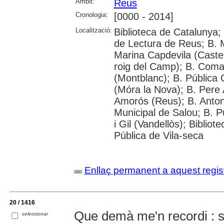
Àmbit:
Reus
Cronologia:
[0000 - 2014]
Localització:
Biblioteca de Catalunya; U
de Lectura de Reus; B. M
Marina Capdevila (Castel
roig del Camp); B. Comar
(Montblanc); B. Pública 
(Móra la Nova); B. Pere 
Amorós (Reus); B. Anton
Municipal de Salou; B. P
i Gil (Vandellòs); Bibliot
Pública de Vila-seca
Enllaç permanent a aquest regis
20 / 1416
Que demà me'n recordi : s
seleccionar