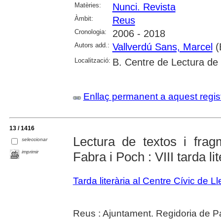
Matèries:
Nunci. Revista
Àmbit:
Reus
Cronologia:
2006 - 2018
Autors add.:
Vallverdú Sans, Marcel
(
Localització:
B. Centre de Lectura de
Enllaç permanent a aquest regis
13 / 1416
Lectura de textos i fra
seleccionar
imprimir
Fabra i Poch : VIII tarda li
Tarda literària al Centre Cívic de L
Reus : Ajuntament. Regidoria de Pa