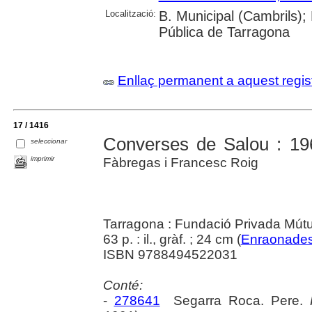
Localització:
B. Municipal (Cambrils);
Pública de Tarragona
Enllaç permanent a aquest regis
17 / 1416
Converses de Salou : 19
seleccionar
imprimir
Fàbregas i Francesc Roig
Tarragona : Fundació Privada Mút
63 p. : il., gràf. ; 24 cm (
Enraonade
ISBN 9788494522031
Conté:
-
278641
Segarra Roca. Pere.