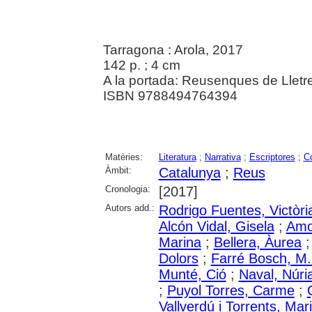
Tarragona : Arola, 2017
142 p. ; 4 cm
A la portada: Reusenques de Lletr
ISBN 9788494764394
Matèries:
Literatura
;
Narrativa
;
Escriptores
;
C
Àmbit:
Catalunya
;
Reus
Cronologia:
[2017]
Autors add.:
Rodrigo Fuentes, Victòri
Alcón Vidal, Gisela
;
Amor
Marina
;
Bellera, Àurea
Dolors
;
Farré Bosch, M.
Munté, Ció
;
Naval, Núri
;
Puyol Torres, Carme
;
Vallverdú i Torrents, Mar