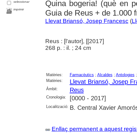
Quina bogeria! (què en p
seleccionar
imprimir
Guia de Reus + de 1.000 f
Llevat Briansó, Josep Francesc
(
L
Reus : [l'autor], [[2017]
268 p. : il. ; 24 cm
Matèries:
Farmacèutics
;
Alcaldes
;
Antologies
Matèries:
Llevat Briansó, Josep F
Àmbit:
Reus
Cronologia:
[0000 - 2017]
Localització:
B. Central Xavier Amoró
Enllaç permanent a aquest regis