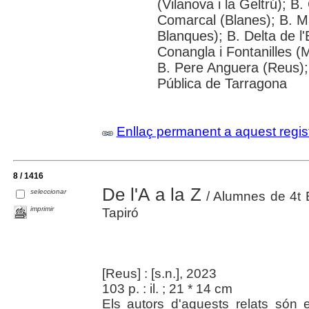
(Vilanova i la Geltrú); B
Comarcal (Blanes); B. M
Blanques); B. Delta de l
Conangla i Fontanilles (M
B. Pere Anguera (Reus);
Pública de Tarragona
Enllaç permanent a aquest regis
8 / 1416
De l'A a la Z
seleccionar
/ Alumnes de 4t E
imprimir
Tapiró
[Reus] : [s.n.], 2023
103 p. : il. ; 21 * 14 cm
Els autors d'aquests relats són 