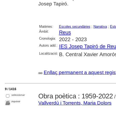
Josep Tapiró.
Matèries:
Escoles secundàries
;
Narrativa
;
Est
Àmbit:
Reus
Cronologia:
2022 - 2023
Autors add.:
IES Josep Tapiró de Re
Localització:
B. Central Xavier Amoró
Enllaç permanent a aquest regis
9 / 1416
Obra poètica : 1959-2022
seleccionar
/
imprimir
Vallverdú i Torrents, Maria Dolors