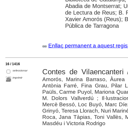
Abadia de Montserrat; Uni
de Lectura de Reus; B. 
Xavier Amorós (Reus); B
Pública de Tarragona
Enllaç permanent a aquest regis
16 / 1416
Contes de Vilaencanteri
seleccionar
/
imprimir
Amorós, Marina Barraso, Àurea B
Antònia Farré, Fina Grau, Pilar
Paüls, Carme Puyol, Mariona Quad
M. Dolors Vallverdú ; Il·lustraci
Mercè Bessó, Loc Buyó, Marc Díe
Grinyó, Teresa Llorach, Nuri Mariné
Roca, Jana Tàpias, Toni Vallès, M
Masdéu i Victoria Rodrigo