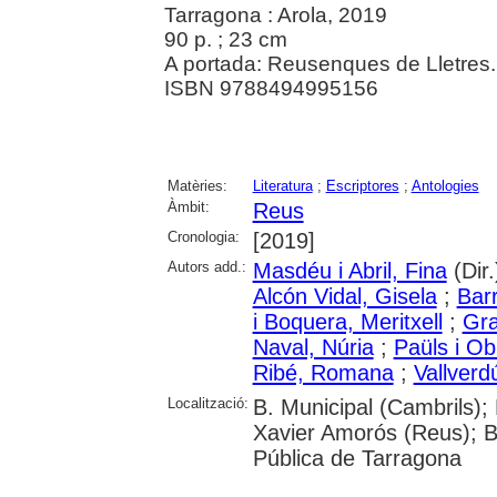
Tarragona : Arola, 2019
90 p. ; 23 cm
A portada: Reusenques de Lletres.
ISBN 9788494995156
Matèries:
Literatura
;
Escriptores
;
Antologies
Àmbit:
Reus
Cronologia:
[2019]
Autors add.:
Masdéu i Abril, Fina
(Dir.
Alcón Vidal, Gisela
;
Bar
i Boquera, Meritxell
;
Gra
Naval, Núria
;
Paüls i Ob
Ribé, Romana
;
Vallverd
Localització:
B. Municipal (Cambrils);
Xavier Amorós (Reus); B
Pública de Tarragona