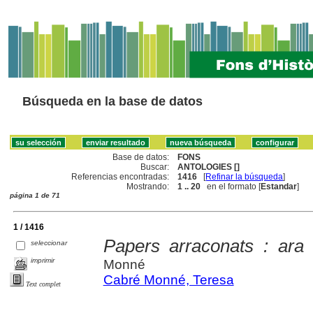
Búsqueda en la base de datos
Base de datos:
FONS
Buscar:
ANTOLOGIES []
Referencias encontradas:
1416
[
Refinar la búsqueda
]
Mostrando:
1 .. 20
en el formato [
Estandar
]
página 1 de 71
1 / 1416
Papers arraconats : ara 
seleccionar
imprimir
Monné
Cabré Monné, Teresa
Text complet