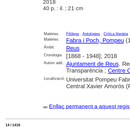
2018
40 p. : il. ; 21 cm
Matèries:
Filòlegs
;
Antologies
;
Crítica literària
Matèries:
Fabra i Poch, Pompeu
(1
Àmbit:
Reus
Cronologia:
[1868 - 1948]; 2018
Autors add.:
Ajuntament de Reus
. Re
Transparència ;
Centre C
Localització:
Universitat Pompeu Fabr
Central Xavier Amorós (
Enllaç permanent a aquest regis
14 / 1416