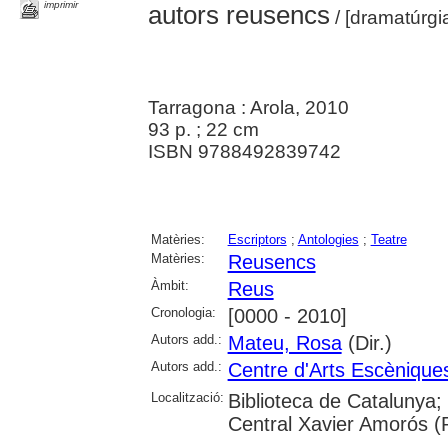
imprimir
autors reusencs
/ [dramatúrgi
Tarragona : Arola, 2010
93 p. ; 22 cm
ISBN 9788492839742
Matèries:
Escriptors
;
Antologies
;
Teatre
Matèries:
Reusencs
Àmbit:
Reus
Cronologia:
[0000 - 2010]
Autors add.:
Mateu, Rosa
(Dir.)
Autors add.:
Centre d'Arts Escènique
Localització:
Biblioteca de Catalunya;
Central Xavier Amorós (