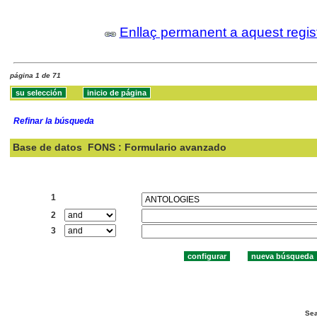
Enllaç permanent a aquest regis
página 1 de 71
Refinar la búsqueda
Base de datos
FONS : Formulario avanzado
Buscar:
1
2
3
Sea