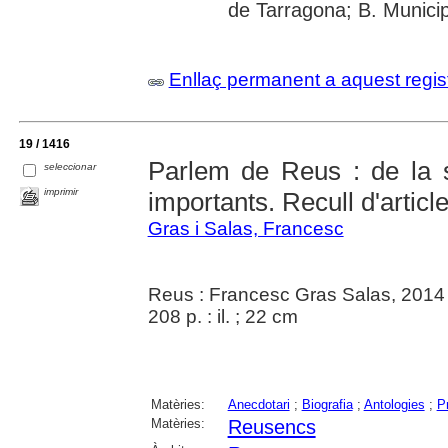
de Tarragona; B. Municip
Enllaç permanent a aquest regis
19 / 1416
Parlem de Reus : de la 
seleccionar
imprimir
importants. Recull d'articl
Gras i Salas, Francesc
Reus : Francesc Gras Salas, 2014
208 p. : il. ; 22 cm
Matèries:
Anecdotari
;
Biografia
;
Antologies
;
P
Matèries:
Reusencs