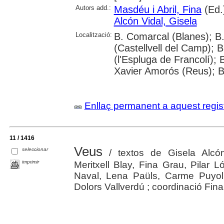
Autors add.:
Masdéu i Abril, Fina
(Ed.
Alcón Vidal, Gisela
Localització:
B. Comarcal (Blanes); B
(Castellvell del Camp)
(l'Espluga de Francolí); 
Xavier Amorós (Reus); Bi
Enllaç permanent a aquest regis
11 / 1416
Veus
seleccionar
/ textos de Gisela Alcó
imprimir
Meritxell Blay, Fina Grau, Pilar
Naval, Lena Paüls, Carme Puyol
Dolors Vallverdú ; coordinació Fin