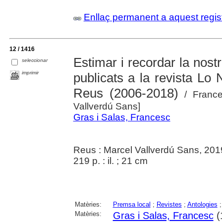
Enllaç permanent a aquest regis
12 / 1416
Estimar i recordar la nostra
seleccionar
imprimir
publicats a la revista Lo
Reus (2006-2018)
/ France
Vallverdú Sans]
Gras i Salas, Francesc
Reus : Marcel Vallverdú Sans, 201
219 p. : il. ; 21 cm
Matèries:
Premsa local
;
Revistes
;
Antologies
Matèries:
Gras i Salas, Francesc
(