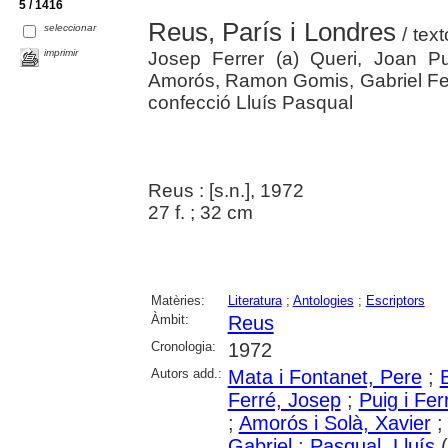
5 / 1416
Reus, París i Londres
seleccionar
/ tex
imprimir
Josep Ferrer (a) Queri, Joan Pui
Amorós, Ramon Gomis, Gabriel Ferra
confecció Lluís Pasqual
Reus : [s.n.], 1972
27 f. ; 32 cm
Matèries:
Literatura
;
Antologies
;
Escriptors
Àmbit:
Reus
Cronologia:
1972
Autors add.:
Mata i Fontanet, Pere
;
Ferré, Josep
;
Puig i Fer
;
Amorós i Solà, Xavier
Gabriel
;
Pasqual, Lluís
(