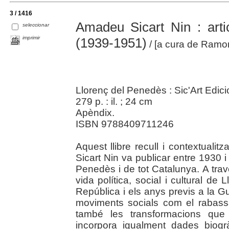
3 / 1416
Amadeu Sicart Nin : arti
seleccionar
imprimir
(1939-1951)
/ [a cura de Ramon 
Llorenç del Penedès : Sic'Art Edic
279 p. : il. ; 24 cm
Apèndix.
ISBN 9788409711246
Aquest llibre recull i contextualit
Sicart Nin va publicar entre 1930 
Penedès i de tot Catalunya. A tra
vida política, social i cultural d
República i els anys previs a la Gue
moviments socials com el rabassai
també les transformacions que
incorpora igualment dades biogr