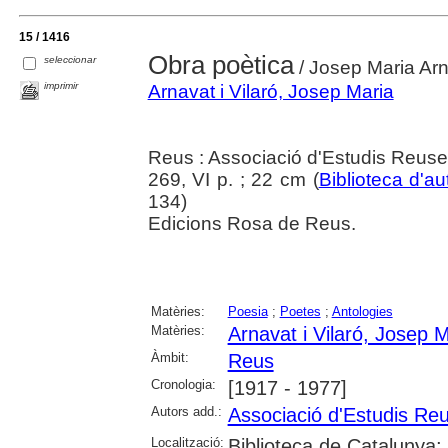
15 / 1416
Obra poètica
seleccionar
/ Josep Maria Arn
imprimir
Arnavat i Vilaró, Josep Maria
Reus : Associació d'Estudis Reus
269, VI p. ; 22 cm (
Biblioteca d'au
134)
Edicions Rosa de Reus.
Matèries:
Poesia
;
Poetes
;
Antologies
Matèries:
Arnavat i Vilaró, Josep 
Àmbit:
Reus
Cronologia:
[1917 - 1977]
Autors add.:
Associació d'Estudis Re
Localització:
Biblioteca de Catalunya;