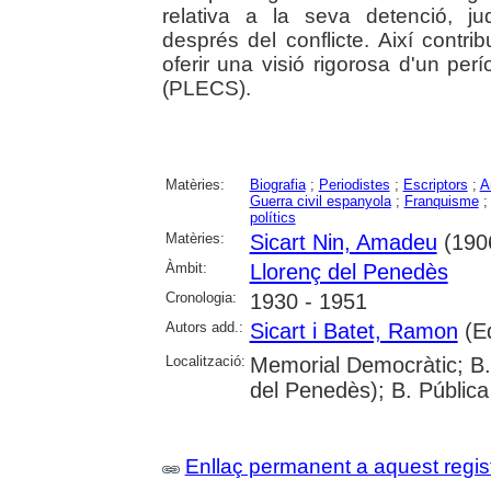
relativa a la seva detenció, j
després del conflicte. Així contri
oferir una visió rigorosa d'un per
(PLECS).
Matèries:
Biografia
;
Periodistes
;
Escriptors
;
A
Guerra civil espanyola
;
Franquisme
polítics
Matèries:
Sicart Nin, Amadeu
(190
Àmbit:
Llorenç del Penedès
Cronologia:
1930 - 1951
Autors add.:
Sicart i Batet, Ramon
(Ed
Localització:
Memorial Democràtic; B.
del Penedès); B. Públic
Enllaç permanent a aquest regis