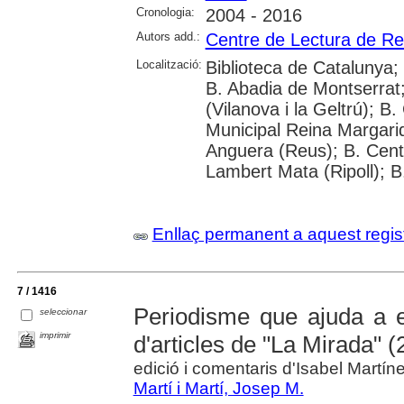
Cronologia:
2004 - 2016
Autors add.:
Centre de Lectura de R
Localització:
Biblioteca de Catalunya;
B. Abadia de Montserrat
(Vilanova i la Geltrú); B
Municipal Reina Margari
Anguera (Reus); B. Cent
Lambert Mata (Ripoll); B
Enllaç permanent a aquest regis
7 / 1416
Periodisme que ajuda a es
seleccionar
imprimir
d'articles de "La Mirada" 
edició i comentaris d'Isabel Martín
Martí i Martí, Josep M.