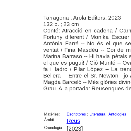
Tarragona : Arola Editors, 2023
132 p. ; 23 cm
Conté: Atracció en cadena / Car
Fortuny diferent / Monika Escuer 
Antònia Farré -- No és el que se
veritat / Fina Masdéu -- Coi de ma
Marina Barraso -- Hi havia pètals s
el que es pugui! / Ció Munté -- Ov
fa il ladro / Pilar López -- La tr
Bellera -- Entre el Sr. Newton i jo
Magda Barceló -- Més glòries divines
Grau. A la portada: Reusenques de 
Matèries:
Escriptores
;
Literatura
;
Antologies
Àmbit:
Reus
Cronologia:
[2023]