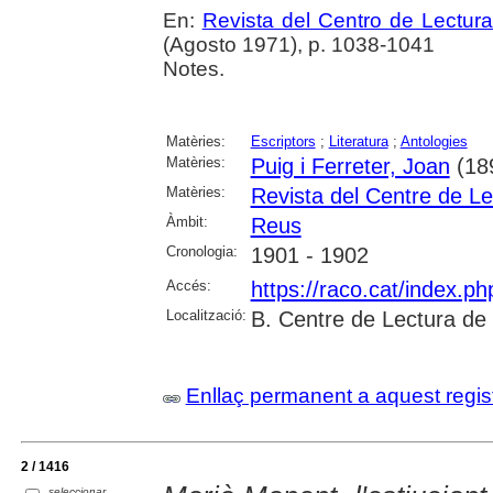
En:
Revista del Centro de Lectur
(Agosto 1971), p. 1038-1041
Notes.
Matèries:
Escriptors
;
Literatura
;
Antologies
Matèries:
Puig i Ferreter, Joan
(189
Matèries:
Revista del Centre de L
Àmbit:
Reus
Cronologia:
1901 - 1902
Accés:
https://raco.cat/index.p
Localització:
B. Centre de Lectura de
Enllaç permanent a aquest regis
2 / 1416
seleccionar