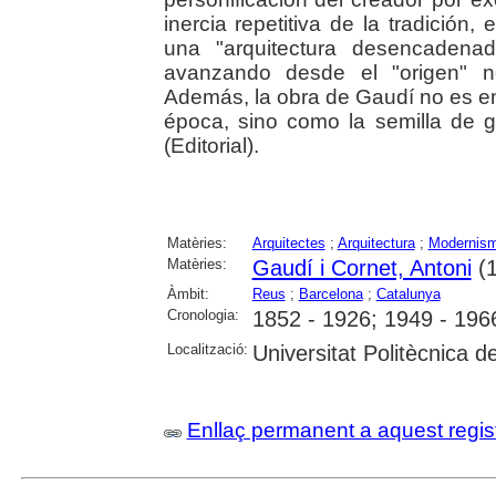
inercia repetitiva de la tradición, 
una "arquitectura desencadenad
avanzando desde el "origen" n
Además, la obra de Gaudí no es ent
época, sino como la semilla de gr
(Editorial).
Matèries:
Arquitectes
;
Arquitectura
;
Modernis
Matèries:
Gaudí i Cornet, Antoni
(1
Àmbit:
Reus
;
Barcelona
;
Catalunya
Cronologia:
1852 - 1926; 1949 - 196
Localització:
Universitat Politècnica 
Enllaç permanent a aquest regis