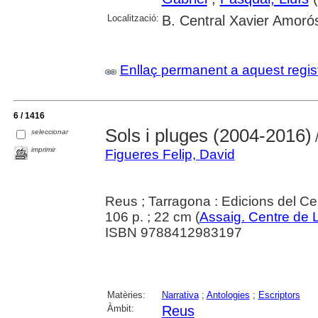
Localització:
B. Central Xavier Amoró
Enllaç permanent a aquest regis
6 / 1416
Sols i pluges (2004-2016)
seleccionar
/
imprimir
Figueres Felip, David
Reus ; Tarragona : Edicions del Cen
106 p. ; 22 cm (
Assaig. Centre de 
ISBN 9788412983197
Matèries:
Narrativa
;
Antologies
;
Escriptors
Àmbit:
Reus