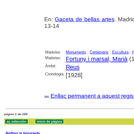
En:
Gaceta de bellas artes
. Madri
13-14
Matèries:
Monuments
;
Certàmens
;
Escultura
;
Matèries:
Fortuny i marsal, Marià
(1
Àmbit:
Reus
Cronologia:
[1928]
Enllaç permanent a aquest regis
página 1 de 289
Refinar la búsqueda