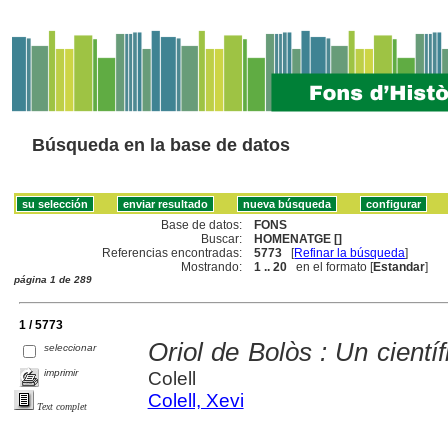
Búsqueda en la base de datos
Base de datos:
FONS
Buscar:
HOMENATGE []
Referencias encontradas:
5773
[
Refinar la búsqueda
]
Mostrando:
1 .. 20
en el formato [
Estandar
]
página 1 de 289
1 / 5773
Oriol de Bolòs : Un científ
seleccionar
imprimir
Colell
Colell, Xevi
Text complet