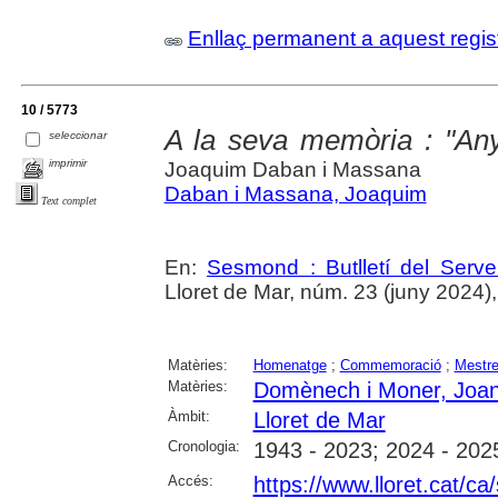
Enllaç permanent a aquest regis
10 / 5773
A la seva memòria : "A
seleccionar
imprimir
Joaquim Daban i Massana
Daban i Massana, Joaquim
Text complet
En:
Sesmond : Butlletí del Serve
Lloret de Mar, núm. 23 (juny 2024), p.
Matèries:
Homenatge
;
Commemoració
;
Mestr
Matèries:
Domènech i Moner, Joa
Àmbit:
Lloret de Mar
Cronologia:
1943 - 2023; 2024 - 202
Accés:
https://www.lloret.cat/ca