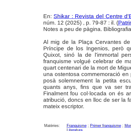
En:
Shikar : Revista del Centre d
núm. 12 (2025) , p. 79-87 : il. (
Patr
Notes a peu de pàgina. Bibliografia.
Al mig de la Plaça Cervantes de 
Príncipe de los Ingenios, però q
Quixot, sinó la de l'immortal pe
franquisme volgué celebrar de ma
quart centenari de la mort de Migu
una ostentosa commemoració en p
posà solemnement la petita escu
quants anys, fins que va ser t
Finalment fou col·locada on és a
atribució, doncs en lloc de ser la f
mateix escriptor.
Matèries:
Franquisme
;
Primer franquisme
;
Mo
Literatura