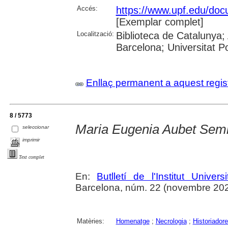
Accés:
https://www.upf.edu/docu
[Exemplar complet]
Localització:
Biblioteca de Catalunya; 
Barcelona; Universitat 
Enllaç permanent a aquest regis
8 / 5773
Maria Eugenia Aubet Sem
seleccionar
imprimir
Text complet
En:
Butlletí de l'Institut Unive
Barcelona, núm. 22 (novembre 2024),
Matèries:
Homenatge
;
Necrologia
;
Historiador