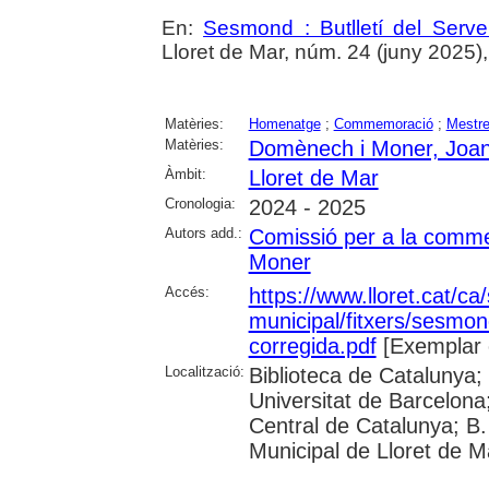
En:
Sesmond : Butlletí del Serve
Lloret de Mar, núm. 24 (juny 2025), p
Matèries:
Homenatge
;
Commemoració
;
Mestr
Matèries:
Domènech i Moner, Joa
Àmbit:
Lloret de Mar
Cronologia:
2024 - 2025
Autors add.:
Comissió per a la comm
Moner
Accés:
https://www.lloret.cat/ca
municipal/fitxers/sesmo
corregida.pdf
[Exemplar 
Localització:
Biblioteca de Catalunya;
Universitat de Barcelona;
Central de Catalunya; B.
Municipal de Lloret de M