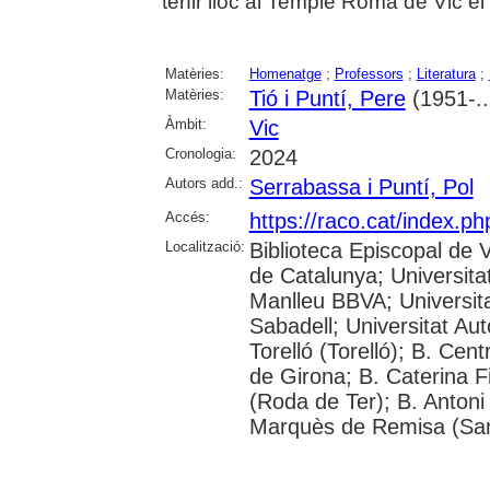
tenir lloc al Temple Romà de Vic el
Matèries:
Homenatge
;
Professors
;
Literatura
;
Matèries:
Tió i Puntí, Pere
(1951-..
Àmbit:
Vic
Cronologia:
2024
Autors add.:
Serrabassa i Puntí, Pol
Accés:
https://raco.cat/index.p
Localització:
Biblioteca Episcopal de V
de Catalunya; Universita
Manlleu BBVA; Universitat 
Sabadell; Universitat Au
Torelló (Torelló); B. Cen
de Girona; B. Caterina 
(Roda de Ter); B. Antoni 
Marquès de Remisa (Sant