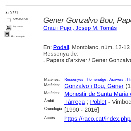
2 / 5773
Gener Gonzalvo Bou, Pape
seleccionar
imprimir
Grau i Pujol, Josep M. Tomàs
Text complet
En:
Podall
. Montblanc, núm. 12-13 
Ressenya de:
. Papers d'arxiver / Gener Gonzalv
Matèries:
Ressenyes
;
Homenatge
;
Arxivers
;
Hi
Matèries:
Gonzalvo i Bou, Gener
(1
Matèries:
Monestir de Santa Maria 
Àmbit:
Tàrrega
;
Poblet
- Vimbodí
Cronologia:
[1990 - 2016]
Accés:
https://raco.cat/index.ph