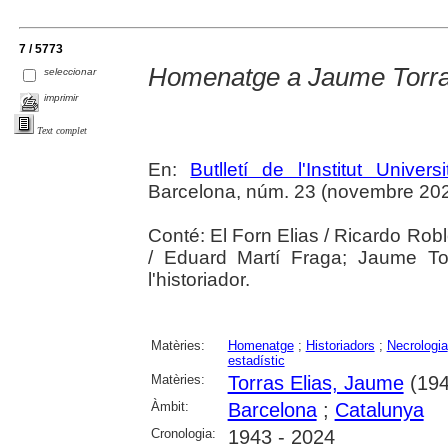
7 / 5773
Homenatge a Jaume Torras
seleccionar
imprimir
Text complet
En:
Butlletí de l'Institut Unive
Barcelona, núm. 23 (novembre 2025),
Conté: El Forn Elias / Ricardo Rob
/ Eduard Martí Fraga; Jaume Torr
l'historiador.
Matèries:
Homenatge
;
Historiadors
;
Necrologia
estadístic
Matèries:
Torras Elias, Jaume
(194
Àmbit:
Barcelona
;
Catalunya
Cronologia:
1943 - 2024