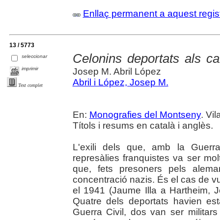
Enllaç permanent a aquest regis
13 / 5773
Celonins deportats als c
seleccionar
imprimir
Josep M. Abril López
Abril i López, Josep M.
Text complet
En:
Monografies del Montseny
. Vil
Títols i resums en català i anglès.
L'exili dels que, amb la Guerr
represàlies franquistes va ser molt
que, fets presoners pels alema
concentració nazis. És el cas de vui
el 1941 (Jaume Illa a Hartheim, 
Quatre dels deportats havien est
Guerra Civil, dos van ser militars