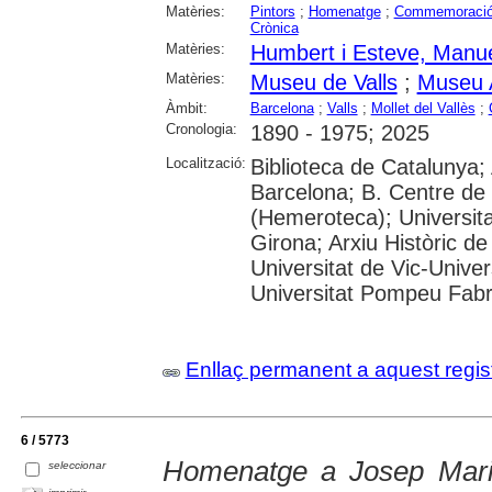
Matèries:
Pintors
;
Homenatge
;
Commemoraci
Crònica
Matèries:
Humbert i Esteve, Manu
Matèries:
Museu de Valls
;
Museu A
Àmbit:
Barcelona
;
Valls
;
Mollet del Vallès
;
Cronologia:
1890 - 1975; 2025
Localització:
Biblioteca de Catalunya; 
Barcelona; B. Centre de
(Hemeroteca); Universita
Girona; Arxiu Històric de
Universitat de Vic-Univer
Universitat Pompeu Fabra;
Enllaç permanent a aquest regis
6 / 5773
Homenatge a Josep Mari
seleccionar