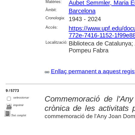
Matèries:
Aubet Semmler, Maria E
Àmbit:
Barcelona
Cronologia:
1943 - 2024
Accés:
https://www.upf.edu/do
772e-7416-1152-1f99e8
Localització:
Biblioteca de Catalunya; 
Pompeu Fabra
Enllaç permanent a aquest regis
9 / 5773
Commemoració de l'Any
seleccionar
imprimir
crònica de les activitats
commemoració de l'Any Joan Dom
Text complet