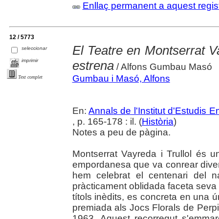
Enllaç permanent a aquest regis
12 / 5773
El Teatre en Montserrat V
seleccionar
imprimir
estrena
/ Alfons Gumbau Masó
Gumbau i Masó, Alfons
Text complet
En:
Annals de l'Institut d'Estudis
, p. 165-178 : il. (
Història
)
Notes a peu de pàgina.
Montserrat Vayreda i Trullol és 
empordanesa que va conrear divers
hem celebrat el centenari del n
pràcticament oblidada faceta seva 
títols inèdits, es concreta en una 
premiada als Jocs Florals de Perp
1963. Aquest recorregut s'emmarc