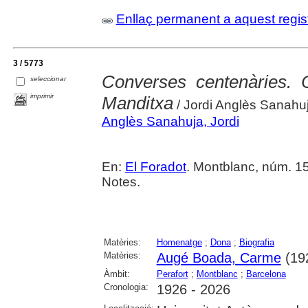
Enllaç permanent a aquest regis
3 / 5773
Converses centenàries.
seleccionar
imprimir
Manditxa
/ Jordi Anglès Sanahu
Anglès Sanahuja, Jordi
En:
El Foradot
. Montblanc, núm. 153 
Notes.
Matèries:
Homenatge
;
Dona
;
Biografia
Matèries:
Augé Boada, Carme
(19
Àmbit:
Perafort
;
Montblanc
;
Barcelona
Cronologia:
1926 - 2026