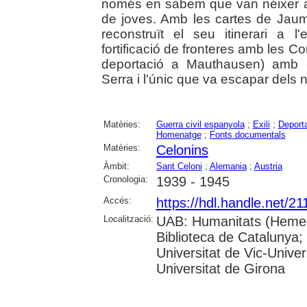
només en sabem que van néixer a
de joves. Amb les cartes de Jaume
reconstruït el seu itinerari a l
fortificació de fronteres amb les 
deportació a Mauthausen) amb 
Serra i l'únic que va escapar dels
Matèries:
Guerra civil espanyola
;
Exili
;
Deporta
Homenatge
;
Fonts documentals
Matèries:
Celonins
Àmbit:
Sant Celoni
;
Alemania
;
Austria
Cronologia:
1939 - 1945
Accés:
https://hdl.handle.net/2
Localització:
UAB: Humanitats (Hemero
Biblioteca de Catalunya;
Universitat de Vic-Univer
Universitat de Girona