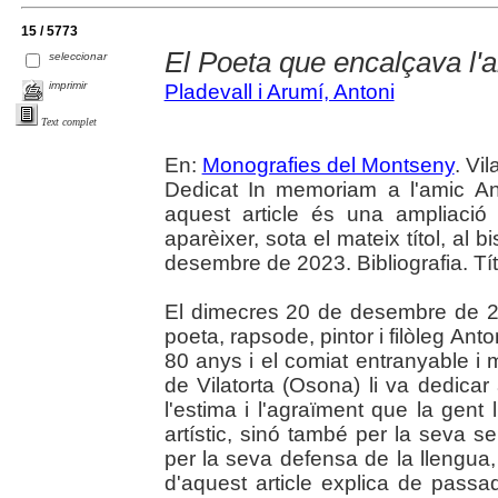
15 / 5773
El Poeta que encalçava l'a
seleccionar
imprimir
Pladevall i Arumí, Antoni
Text complet
En:
Monografies del Montseny
. Vil
Dedicat In memoriam a l'amic An
aquest article és una ampliaci
aparèixer, sota el mateix títol, al
desembre de 2023. Bibliografia. Tít
El dimecres 20 de desembre de 20
poeta, rapsode, pintor i filòleg Ant
80 anys i el comiat entranyable i m
de Vilatorta (Osona) li va dedic
l'estima i l'agraïment que la gent
artístic, sinó també per la seva sen
per la seva defensa de la llengua, 
d'aquest article explica de pass