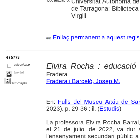
Localització:
Universitat Autònoma de 
de Tarragona; Biblioteca 
Virgili
Enllaç permanent a aquest regis
4 / 5773
Elvira Rocha : educació
seleccionar
imprimir
Fradera
Fradera i Barceló, Josep M.
Text complet
En:
Fulls del Museu Arxiu de Sa
2023), p. 29-36 : il. (
Estudis
)
La professora Elvira Rocha Barral
el 21 de juliol de 2022, va dur
l'ensenyament secundari públic 