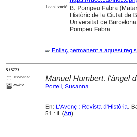
Localització:
B. Pompeu Fabra (Mataró
Històric de la Ciutat de 
Universitat de Barcelona;
Pompeu Fabra
Enllaç permanent a aquest regis
5 / 5773
Manuel Humbert, l'àngel 
seleccionar
imprimir
Portell, Susanna
En:
L'Avenç : Revista d'Història
. B
51 : il. (
Art
)