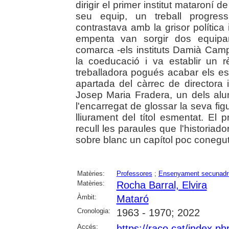
dirigir el primer institut mataroní d
seu equip, un treball progres
contrastava amb la grisor polític
empenta van sorgir dos equipa
comarca -els instituts Damià Camp
la coeducació i va establir un r
treballadora pogués acabar els est
apartada del càrrec de directora
Josep Maria Fradera, un dels al
l'encarregat de glossar la seva fig
lliurament del títol esmentat. El p
recull les paraules que l'historiad
sobre blanc un capítol poc conegut d
Matèries:
Professores
;
Ensenyament secunadr
Matèries:
Rocha Barral, Elvira
Àmbit:
Mataró
Cronologia:
1963 - 1970; 2022
Accés:
https://raco.cat/index.