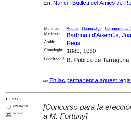
En:
Nunci : Butlletí del Amics de R
Matèries:
Poetes
;
Homenatge
;
Commemoraci
Matèries:
Bartrina i d'Aixemús, Jo
Àmbit:
Reus
Cronologia:
1880; 1980
Localització:
B. Pública de Tarragona
Enllaç permanent a aquest regis
19 / 5773
[Concurso para la erecc
seleccionar
imprimir
a M. Fortuny]