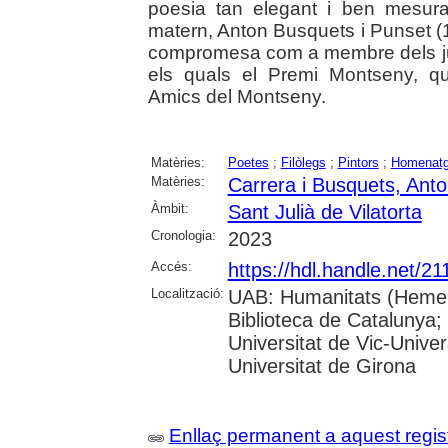
poesia tan elegant i ben mesurada
matern, Anton Busquets i Punset (1
compromesa com a membre dels jura
els quals el Premi Montseny, q
Amics del Montseny.
Matèries:
Poetes
;
Filòlegs
;
Pintors
;
Homenat
Matèries:
Carrera i Busquets, Ant
Àmbit:
Sant Julià de Vilatorta
Cronologia:
2023
Accés:
https://hdl.handle.net/2
Localització:
UAB: Humanitats (Hemero
Biblioteca de Catalunya;
Universitat de Vic-Univer
Universitat de Girona
Enllaç permanent a aquest regis