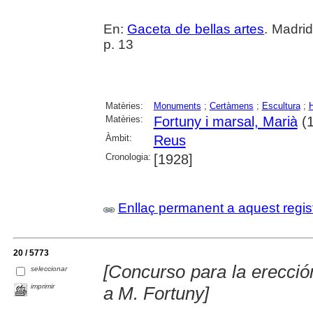
En:
Gaceta de bellas artes
. Madri
p. 13
Matèries:
Monuments
;
Certàmens
;
Escultura
;
Matèries:
Fortuny i marsal, Marià
(1
Àmbit:
Reus
Cronologia:
[1928]
Enllaç permanent a aquest regis
20 / 5773
[Concurso para la erecc
seleccionar
imprimir
a M. Fortuny]