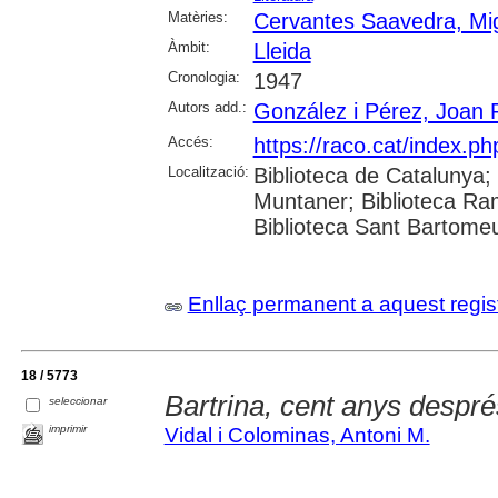
Matèries:
Cervantes Saavedra, Mi
Àmbit:
Lleida
Cronologia:
1947
Autors add.:
González i Pérez, Joan
Accés:
https://raco.cat/index.p
Localització:
Biblioteca de Catalunya; 
Muntaner; Biblioteca Ra
Biblioteca Sant Bartomeu 
Enllaç permanent a aquest regis
18 / 5773
Bartrina, cent anys despré
seleccionar
imprimir
Vidal i Colominas, Antoni M.