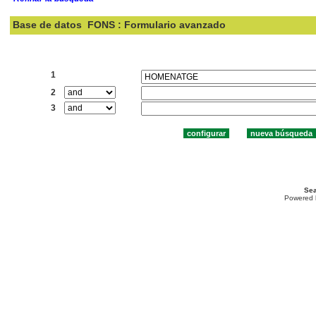
Base de datos
FONS : Formulario avanzado
Buscar:
1
2
3
Sea
Powered