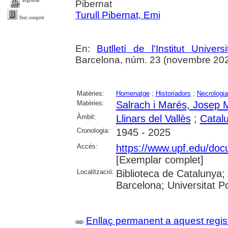
imprimir
Pibernat
Turull Pibernat, Emi
Text complet
En:
Butlletí de l'Institut Unive
Barcelona, núm. 23 (novembre 2025),
Matèries:
Homenatge
;
Historiadors
;
Necrologia
Matèries:
Salrach i Marés, Josep 
Àmbit:
Llinars del Vallès
;
Catal
Cronologia:
1945 - 2025
Accés:
https://www.upf.edu/docu
[Exemplar complet]
Localització:
Biblioteca de Catalunya; 
Barcelona; Universitat 
Enllaç permanent a aquest regis