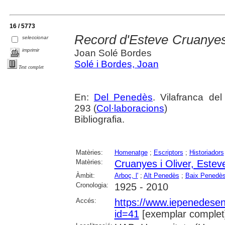
16 / 5773
Record d'Esteve Cruanyes 
seleccionar
imprimir
Joan Solé Bordes
Solé i Bordes, Joan
Text complet
En:
Del Penedès
. Vilafranca de
293 (
Col·laboracions
)
Bibliografia.
Matèries:
Homenatge
;
Escriptors
;
Historiadors
Matèries:
Cruanyes i Oliver, Estev
Àmbit:
Arboç, l'
;
Alt Penedès
;
Baix Penedè
Cronologia:
1925 - 2010
Accés:
https://www.iepenedese
id=41
[exemplar complet