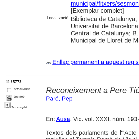
municipal/fitxers/sesmon
[Exemplar complet]
Localització:
Biblioteca de Catalunya;
Universitat de Barcelona;
Central de Catalunya; B.
Municipal de Lloret de M
Enllaç permanent a aquest regis
11 / 5773
Reconeixement a Pere Tió
seleccionar
imprimir
Paré, Pep
Text complet
En:
Ausa
. Vic. vol. XXXI, núm. 193-
Textos dels parlaments de l'"Act