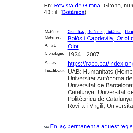
En:
Revista de Girona
. Girona, nú
43 : il. (
Botànica
)
Matèries:
Científics
;
Botànics
;
Botànica
;
Hom
Matèries:
Bolòs i Capdevila, Oriol 
Àmbit:
Olot
Cronologia:
1924 - 2007
Accés:
https://raco.cat/index.p
Localització:
UAB: Humanitats (Hemer
Universitat Autònoma de
Universitat de Barcelona;
Catalunya; Universitat de
Politècnica de Catalunya
Rovira i Virgili; Universi
Enllaç permanent a aquest regis