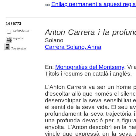
Enllaç permanent a aquest regis
14 / 5773
Anton Carrera i la profund
seleccionar
imprimir
Solano
Carrera Solano, Anna
Text complet
En:
Monografies del Montseny
. Vil
Títols i resums en català i anglès.
L'Anton Carrera va ser un home 
d'escoltar allò que només el silen
desenvolupar la seva sensibilitat es
el sentit de la seva vida. El seu 
profundament la seva trajectòria i d
una profunda devoció per la figur
envolta. L'Anton descobrí en la nat
vincle que expressà en la seva o