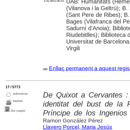
Localització:
UAB: Humanitats (Hemero
(Vilanova i la Geltrú); B
(Sant Pere de Ribes); B.
Bages (Vilafranca del P
Sadurní d'Anoia); Biblio
Riudebitlles); Bibliotec
Universitat de Barcelona
Virgili
Enllaç permanent a aquest regis
17 / 5773
De Quixot a Cervantes : 
seleccionar
imprimir
identitat del bust de la
Príncipe de los Ingenios
Text complet
Ramon González Pérez
Llavero Porcel, Maria Jesús