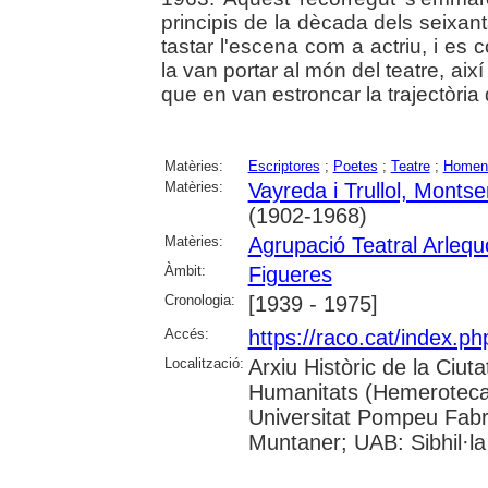
principis de la dècada dels seixant
tastar l'escena com a actriu, i e
la van portar al món del teatre, ai
que en van estroncar la trajectòria
Matèries:
Escriptores
;
Poetes
;
Teatre
;
Homen
Matèries:
Vayreda i Trullol, Montse
(1902-1968)
Matèries:
Agrupació Teatral Arleq
Àmbit:
Figueres
Cronologia:
[1939 - 1975]
Accés:
https://raco.cat/index.
Localització:
Arxiu Històric de la Ciut
Humanitats (Hemeroteca);
Universitat Pompeu Fabra;
Muntaner; UAB: Sibhil·la