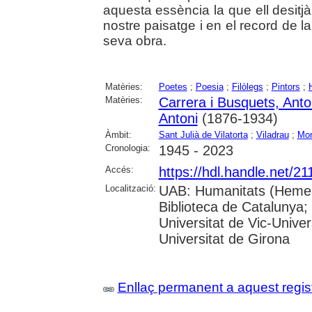
aquesta essència la que ell desitjà
nostre paisatge i en el record de l
seva obra.
Matèries:
Poetes
;
Poesia
;
Filòlegs
;
Pintors
;
Matèries:
Carrera i Busquets, Ant
Antoni
(1876-1934)
Àmbit:
Sant Julià de Vilatorta
;
Viladrau
;
Mon
Cronologia:
1945 - 2023
Accés:
https://hdl.handle.net/2
Localització:
UAB: Humanitats (Hemero
Biblioteca de Catalunya;
Universitat de Vic-Univer
Universitat de Girona
Enllaç permanent a aquest regis