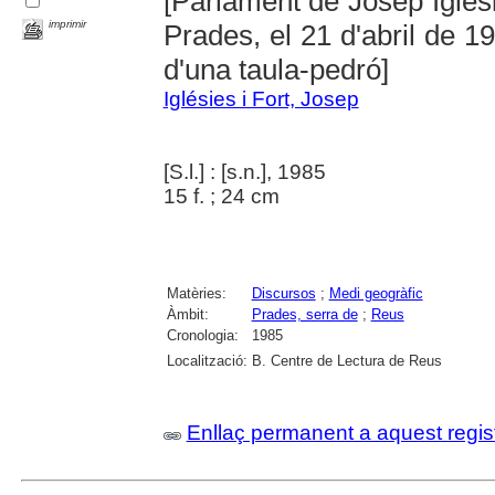
[Parlament de Josep Iglési
imprimir
Prades, el 21 d'abril de 1
d'una taula-pedró]
Iglésies i Fort, Josep
[S.l.] : [s.n.], 1985
15 f. ; 24 cm
Matèries:
Discursos
;
Medi geogràfic
Àmbit:
Prades, serra de
;
Reus
Cronologia:
1985
Localització:
B. Centre de Lectura de Reus
Enllaç permanent a aquest regis