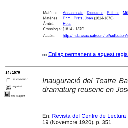
Matèries:
Assassinats
;
Discursos
;
Polítics
;
Mil
Matèries:
Prim i Prats, Joan
(1814-1870)
Àmbit:
Reus
Cronologia:
[1814 - 1870]
Accés:
http://mdc.csuc.cat/cdm/ref/collection
Enllaç permanent a aquest regis
14 / 1576
Inauguració del Teatre Ba
seleccionar
imprimir
dramaturg reusenc en Jose
Text complet
En:
Revista del Centre de Lectura
19 (Novembre 1920), p. 351