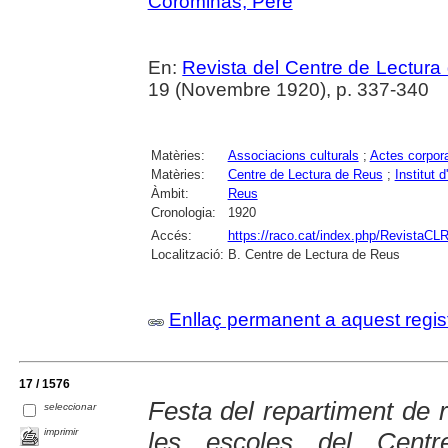
Corominas, Pere
En:
Revista del Centre de Lectura
19 (Novembre 1920), p. 337-340
Matèries:
Associacions culturals
;
Actes corpora
Matèries:
Centre de Lectura de Reus
;
Institut 
Àmbit:
Reus
Cronologia:
1920
Accés:
https://raco.cat/index.php/RevistaCLR
Localització:
B. Centre de Lectura de Reus
Enllaç permanent a aquest regis
17 / 1576
Festa del repartiment de
seleccionar
imprimir
les escoles del Centr