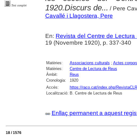
1920.Discurs de...
Text complet
/ Pere Cav
Cavallé i Llagostera, Pere
En:
Revista del Centre de Lectura
19 (Novembre 1920), p. 337-340
Matèries:
Associacions culturals
;
Actes corpora
Matèries:
Centre de Lectura de Reus
Àmbit:
Reus
Cronologia:
1920
Accés:
https://raco.cat/index.php/RevistaCLR
Localització:
B. Centre de Lectura de Reus
Enllaç permanent a aquest regis
18 / 1576