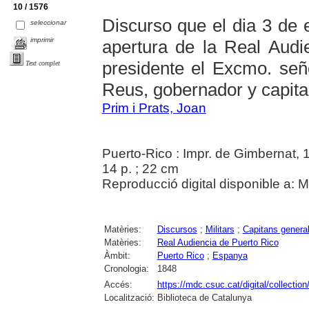
10 / 1576
Discurso que el dia 3 de
seleccionar
imprimir
apertura de la Real Audi
presidente el Excmo. se
Text complet
Reus, gobernador y capitan
Prim i Prats, Joan
Puerto-Rico : Impr. de Gimbernat, 
14 p. ; 22 cm
Reproducció digital disponible a: 
Matèries:
Discursos
;
Militars
;
Capitans genera
Matèries:
Real Audiencia de Puerto Rico
Àmbit:
Puerto Rico
;
Espanya
Cronologia:
1848
Accés:
https://mdc.csuc.cat/digital/collectio
Localització:
Biblioteca de Catalunya