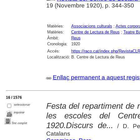
19 (Novembre 1920), p. 344-350
Matèries:
Associacions culturals
;
Actes corpora
Matèries:
Centre de Lectura de Reus
;
Teatre B
Àmbit:
Reus
Cronologia:
1920
Accés:
https://raco.cat/index.php/RevistaCLR
Localització:
B. Centre de Lectura de Reus
Enllaç permanent a aquest regis
16 / 1576
Festa del repartiment de
seleccionar
imprimir
les escoles del Centr
1920.Discurs de...
Text complet
/ D. Per
Catalans