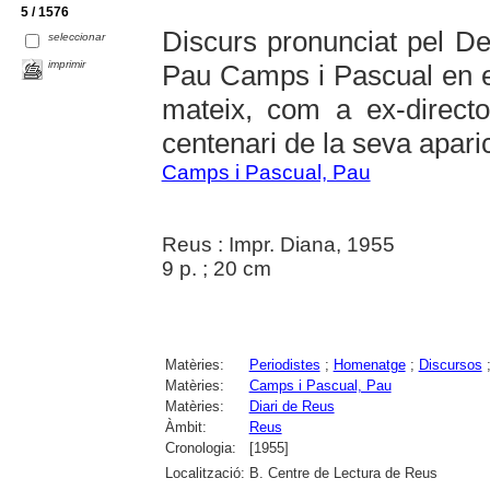
5 / 1576
Discurs pronunciat pel De
seleccionar
imprimir
Pau Camps i Pascual en el
mateix, com a ex-direct
centenari de la seva apari
Camps i Pascual, Pau
Reus : Impr. Diana, 1955
9 p. ; 20 cm
Matèries:
Periodistes
;
Homenatge
;
Discursos
Matèries:
Camps i Pascual, Pau
Matèries:
Diari de Reus
Àmbit:
Reus
Cronologia:
[1955]
Localització:
B. Centre de Lectura de Reus