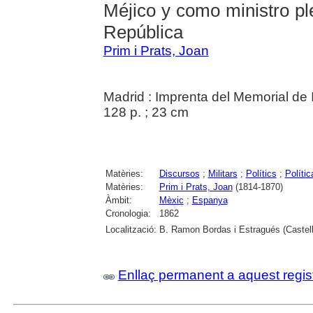
Méjico y como ministro pl
República
Prim i Prats, Joan
Madrid : Imprenta del Memorial de
128 p. ; 23 cm
Matèries:
Discursos
;
Militars
;
Polítics
;
Polític
Matèries:
Prim i Prats, Joan
(1814-1870)
Àmbit:
Mèxic
;
Espanya
Cronologia:
1862
Localització:
B. Ramon Bordas i Estragués (Castell
Enllaç permanent a aquest regis