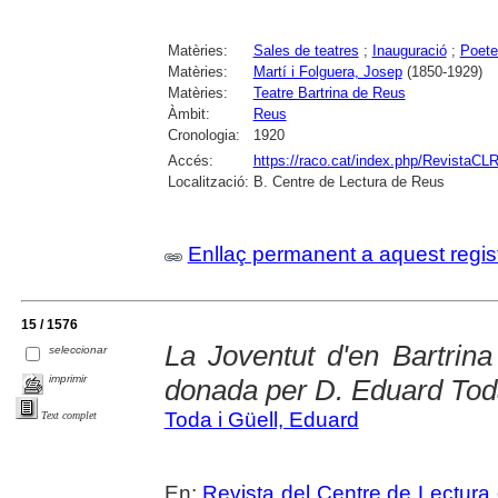
Matèries:
Sales de teatres
;
Inauguració
;
Poete
Matèries:
Martí i Folguera, Josep
(1850-1929)
Matèries:
Teatre Bartrina de Reus
Àmbit:
Reus
Cronologia:
1920
Accés:
https://raco.cat/index.php/RevistaCLR
Localització:
B. Centre de Lectura de Reus
Enllaç permanent a aquest regis
15 / 1576
La Joventut d'en Bartrina
seleccionar
imprimir
donada per D. Eduard To
Toda i Güell, Eduard
Text complet
En:
Revista del Centre de Lectura