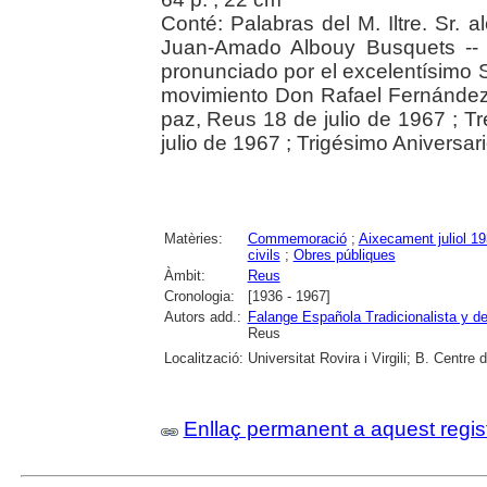
Conté: Palabras del M. Iltre. Sr. 
Juan-Amado Albouy Busquets -- D
pronunciado por el excelentísimo Sr
movimiento Don Rafael Fernández Ma
paz, Reus 18 de julio de 1967 ; T
julio de 1967 ; Trigésimo Aniversar
Matèries:
Commemoració
;
Aixecament juliol 1
civils
;
Obres públiques
Àmbit:
Reus
Cronologia:
[1936 - 1967]
Autors add.:
Falange Española Tradicionalista y 
Reus
Localització:
Universitat Rovira i Virgili; B. Centre
Enllaç permanent a aquest regis