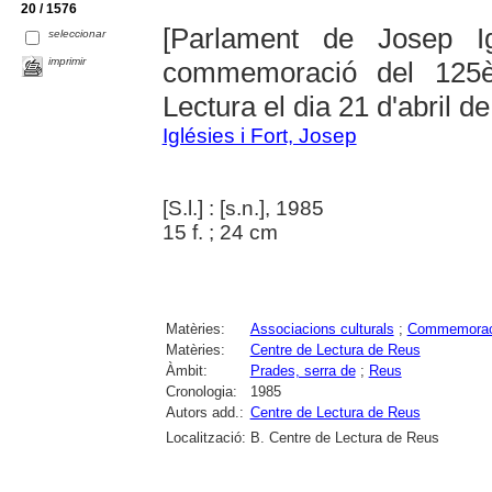
20 / 1576
[Parlament de Josep I
seleccionar
imprimir
commemoració del 125è
Lectura el dia 21 d'abril d
Iglésies i Fort, Josep
[S.l.] : [s.n.], 1985
15 f. ; 24 cm
Matèries:
Associacions culturals
;
Commemorac
Matèries:
Centre de Lectura de Reus
Àmbit:
Prades, serra de
;
Reus
Cronologia:
1985
Autors add.:
Centre de Lectura de Reus
Localització:
B. Centre de Lectura de Reus