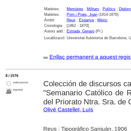
Matèries:
Memòries
;
Militars
;
Polítics
;
Diplom
Matèries:
Prim i Prats, Joan
(1814-1870)
Àmbit:
Reus
;
Espanya
;
Mèxic
Cronologia:
[1862 - 1870]
Autors add.:
Estrada, Genaro
(Pr.)
Localització:
Universitat Autònoma de Barcelona; U
Enllaç permanent a aquest regis
8 / 1576
Colección de discursos cat
seleccionar
imprimir
"Semanario Católico de R
del Priorato Ntra. Sra. de
Olivé Castellet, Luís
Reus : Tipográfico Sanjuán, 1906