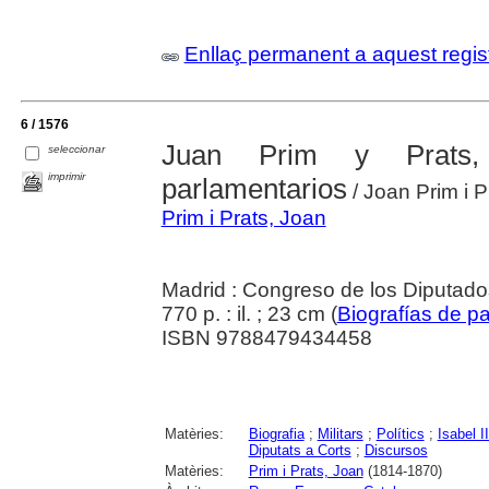
Enllaç permanent a aquest regis
6 / 1576
Juan Prim y Prats, 
seleccionar
imprimir
parlamentarios
/ Joan Prim i P
Prim i Prats, Joan
Madrid : Congreso de los Diputad
770 p. : il. ; 23 cm (
Biografías de p
ISBN 9788479434458
Matèries:
Biografia
;
Militars
;
Polítics
;
Isabel I
Diputats a Corts
;
Discursos
Matèries:
Prim i Prats, Joan
(1814-1870)