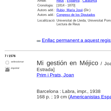
Àmbit:
Reus
;
Espanya
;
Catalunya
Cronologia:
[1814 - 1870]
Autors add.:
Rubio, María José
(Dir.)
Autors add.:
Congreso de los Diputados
Localització:
Universitat de Lleida; Universitat Po
Lectura de Reus
Enllaç permanent a aquest regis
7 / 1576
Mi gestión en Méjico
seleccionar
/ Joa
imprimir
Estrada]
Prim i Prats, Joan
Barcelona : Labra, impr., 1938
168 p. ; 19 cm (
Americanistas Esp