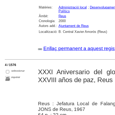
Matèries:
Administració local
;
Desenvolupamen
Polítics
Àmbit:
Reus
Cronologia:
2000
Autors add.:
Ajuntament de Reus
Localització:
B. Central Xavier Amorós (Reus)
Enllaç permanent a aquest regis
4 / 1576
XXXI Aniversario del glo
seleccionar
imprimir
XXVIII años de paz, Reus 
Reus : Jefatura Local de Falang
JONS de Reus, 1967
64 p. ; 22 cm