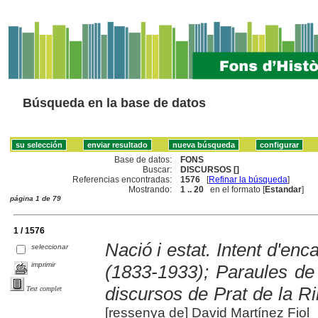
Búsqueda en la base de datos
Base de datos:
FONS
Buscar:
DISCURSOS []
Referencias encontradas:
1576
[
Refinar la búsqueda
]
Mostrando:
1 .. 20
en el formato [
Estandar
]
página 1 de 79
1 / 1576
Nació i estat. Intent d'en
seleccionar
imprimir
(1833-1933); Paraules de 
discursos de Prat de la Ri
Text complet
[ressenya de] David Martínez Fiol