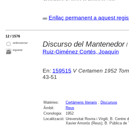
Enllaç permanent a aquest regis
12 / 1576
Discurso del Mantenedor
seleccionar
/
imprimir
Ruiz-Giménez Cortés, Joaquín
En:
159515
V Certamen 1952 Tom
43-51
Matèries:
Certàmens literaris
;
Discursos
Àmbit:
Reus
Cronologia:
1952
Localització:
Universitat Rovira i Virgili; B. Centr
Xavier Amorós (Reus); B. Pública de 