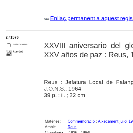
Enllaç permanent a aquest regis
2 / 1576
XXVIII aniversario del gl
seleccionar
imprimir
XXV años de paz : Reus, 1
Reus : Jefatura Local de Falang
J.O.N.S., 1964
39 p. : il. ; 22 cm
Matèries:
Commemoració
;
Aixecament juliol 1
Àmbit:
Reus
Cronologia:
[1936 - 1964]