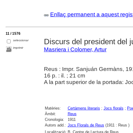
Enllaç permanent a aquest regis
11 / 1576
Discurs del president del j
seleccionar
imprimir
Masriera i Colomer, Artur
Reus : Impr. Sanjuán Germàns, 19
16 p. : il. ; 21 cm
A la part superior de la portada: J
Matèries:
Certàmens literaris
;
Jocs florals
;
Poe
Àmbit:
Reus
Cronologia:
1911
Autors add.:
Jocs Florals de Reus
(1911 : Reus )
Localització:
B. Centre de Lectura de Reus