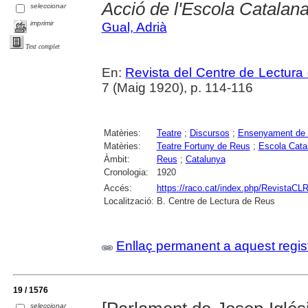
Acció de l'Escola Catalana
seleccionar
imprimir
Gual, Adrià
Text complet
En:
Revista del Centre de Lectura
7 (Maig 1920), p. 114-116
Matèries:
Teatre
;
Discursos
;
Ensenyament de l
Matèries:
Teatre Fortuny de Reus
;
Escola Catal
Àmbit:
Reus
;
Catalunya
Cronologia:
1920
Accés:
https://raco.cat/index.php/RevistaCLR
Localització:
B. Centre de Lectura de Reus
Enllaç permanent a aquest regis
19 / 1576
seleccionar