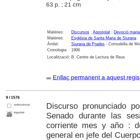
63 p. ; 21 cm
Matèries:
Discursos
;
Apostolat
;
Devoció maria
Matèries:
Església de Santa Maria de Siurana
Àmbit:
Siurana de Prades
- Cornudella de Mo
Cronologia:
1906
Localització:
B. Centre de Lectura de Reus
Enllaç permanent a aquest regis
9 / 1576
Discurso pronunciado p
seleccionar
imprimir
Senado durante las ses
corriente mes y año : 
general en jefe del Cuerpo