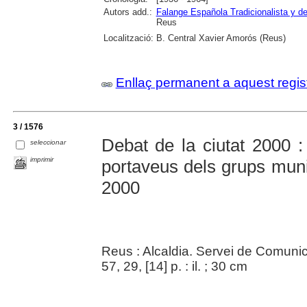
Autors add.:
Falange Española Tradicionalista y 
Reus
Localització:
B. Central Xavier Amorós (Reus)
Enllaç permanent a aquest regis
3 / 1576
Debat de la ciutat 2000 : 
seleccionar
imprimir
portaveus dels grups munic
2000
Reus : Alcaldia. Servei de Comuni
57, 29, [14] p. : il. ; 30 cm