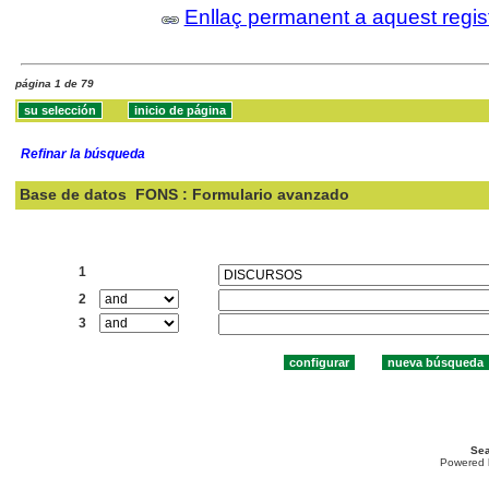
Enllaç permanent a aquest regis
página 1 de 79
Refinar la búsqueda
Base de datos
FONS : Formulario avanzado
Buscar:
1
2
3
Sea
Powered