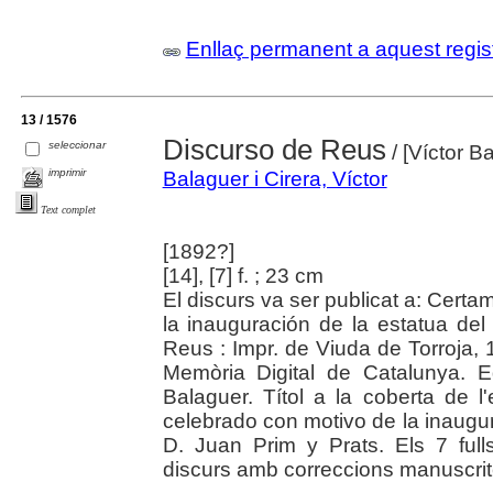
Enllaç permanent a aquest regis
13 / 1576
Discurso de Reus
seleccionar
/ [Víctor B
imprimir
Balaguer i Cirera, Víctor
Text complet
[1892?]
[14], [7] f. ; 23 cm
El discurs va ser publicat a: Cer
la inauguración de la estatua del
Reus : Impr. de Viuda de Torroja, 
Memòria Digital de Catalunya. Ed
Balaguer. Títol a la coberta de
celebrado con motivo de la inaugur
D. Juan Prim y Prats. Els 7 full
discurs amb correccions manuscrit