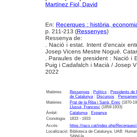
Martínez Fiol, David
En:
Recerques : història, economia
p. 211-213 (
Ressenyes
)
Ressenya de:
. Nació i estat. Intent d'encaix e
Josep Vicens Mestre Nogué. Catarr
. Paraules de president : Nació i 
Puig i Cadafalch i Macià / Josep V
2022
Matèries:
Ressenyes
;
Polítics
;
Presidents de l
de Catalunya
;
Discursos
;
Pensament 
Matèries:
Prat de la Riba i Sarrà, Enric
(1870-19
Llussà, Francesc
(1859-1933)
Àmbit:
Catalunya
;
Espanya
Cronologia:
1833 - 1933
Accés:
https://raco.cat/index.php/Recerques
Localització:
Biblioteca de Catalunya; UAB: Human
Sibhil·la