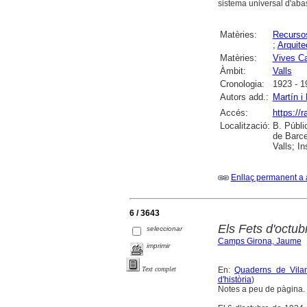
sistema universal d'abast
Matèries:
Recursos
;
Arquite
Matèries:
Vives Ca
Àmbit:
Valls
Cronologia:
1923 - 1
Autors add.:
Martín i
Accés:
https://
Localització:
B. Públi
de Barce
Valls; I
Enllaç permanent a 
6 / 3643
Els Fets d'octub
seleccionar
Camps Girona, Jaume
imprimir
En:
Quaderns de Vilan
Text complet
d'història
)
Notes a peu de pàgina. 