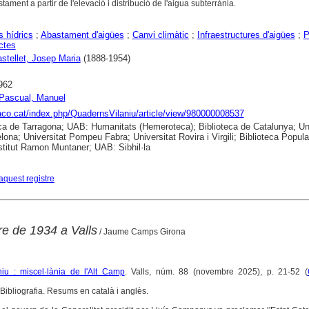
ament a partir de l'elevació i distribució de l'aigua subterrània.
 hídrics
;
Abastament d'aigües
;
Canvi climàtic
;
Infraestructures d'aigües
;
P
ctes
stellet, Josep Maria
(1888-1954)
962
 Pascual, Manuel
raco.cat/index.php/QuadernsVilaniu/article/view/980000008537
ca de Tarragona; UAB: Humanitats (Hemeroteca); Biblioteca de Catalunya; Uni
lona; Universitat Pompeu Fabra; Universitat Rovira i Virgili; Biblioteca Popula
nstitut Ramon Muntaner; UAB: Sibhil·la
aquest registre
re de 1934 a Valls
/ Jaume Camps Girona
iu : miscel·lània de l'Alt Camp
. Valls, núm. 88 (novembre 2025), p. 21-52 (
Bibliografia. Resums en català i anglès.