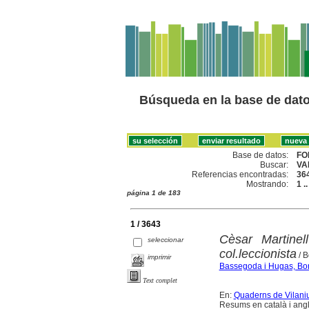
Búsqueda en la base de dat
Base de datos:
FO
Buscar:
VA
Referencias encontradas:
36
Mostrando:
1 .
página 1 de 183
1 / 3643
Cèsar Martinel
seleccionar
col.leccionista
/ B
imprimir
Bassegoda i Hugas, Bo
Text complet
En:
Quaderns de Vilaniu 
Resums en català i angl