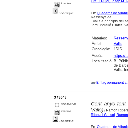
Grau i Pujol, Josep M. 
imprimir
En:
Quaderns de Vilaniu 
Text complet
Ressenya de:
. Valls a principis del 
Jordi Morelló i Batet . Va
Matèries:
Ressen
Àmbit:
Valls
Cronologia:
1515
Accés:
https://
Localització:
B. Públi
de Barce
Valls; I
Enllaç permanent a 
3 / 3643
Cent anys fent 
seleccionar
Valls)
/ Ramon Riber
imprimir
Ribera i Gassol, Ramon
Text complet
En:
Quaderns de Vilaniu 