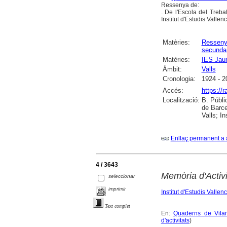
Ressenya de:
. De l'Escola del Trebal
Institut d'Estudis Vallen
Matèries:
Ressen
secundar
Matèries:
IES Jau
Àmbit:
Valls
Cronologia:
1924 - 2
Accés:
https://
Localització:
B. Públi
de Barce
Valls; I
Enllaç permanent a 
4 / 3643
Memòria d'Activ
seleccionar
imprimir
Institut d'Estudis Vallen
Text complet
En:
Quaderns de Vilan
d'activitats
)