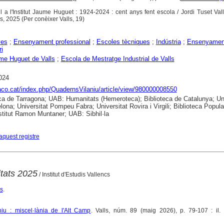
l a l'Institut Jaume Huguet : 1924-2024 : cent anys fent escola / Jordi Tuset Valle
cs, 2025 (Per conèixer Valls, 19)
yes
;
Ensenyament professional
;
Escoles tècniques
;
Indústria
;
Ensenyamen
i
me Huguet de Valls
;
Escola de Mestratge Industrial de Valls
024
raco.cat/index.php/QuadernsVilaniu/article/view/980000008550
ca de Tarragona; UAB: Humanitats (Hemeroteca); Biblioteca de Catalunya; Uni
lona; Universitat Pompeu Fabra; Universitat Rovira i Virgili; Biblioteca Popula
nstitut Ramon Muntaner; UAB: Sibhil·la
aquest registre
itats 2025
/ Institut d'Estudis Vallencs
cs
.
iu : miscel·lània de l'Alt Camp
. Valls, núm. 89 (maig 2026), p. 79-107 : il. 