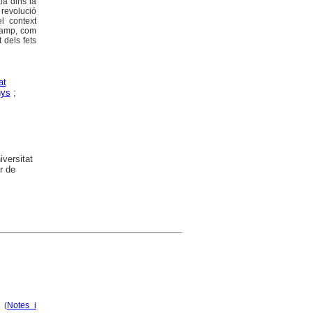
là dins la
revolució
el context
 camp, com
 dels fets
at
nys
;
versitat
r de
 (
Notes i