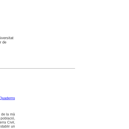
versitat
r de
Quaderns
, de la mà
 població,
erra Civil,
stablir un