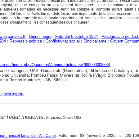
 el govern de la Generalitat presidit per Lluís Companys va proclamar l'Estat Cata
panyola, el que comportà un aixecament dels obrers, que se sumaren a la 
re aquelles jornades és necessari tenir en compte el conflicte agrari latent i 
gment del feixisme. Valls fou un dels focus més importants de la insurrecció en el
ada i en la repressió desfermada posteriorment. Aquest article analitza el context
eu desenvolupament i les conseqüències que tingueren.
a espanyola II
;
Bienni negre
;
Fets del 6 octubre 1934
;
Proclamació de l'Est
934
;
Repressió política
;
Conflictivitat social
;
Sindicalisme
;
Govern Compa
raco.cat/index.php/QuadernsVilaniu/article/view/980000008538
ca de Tarragona; UAB: Humanitats (Hemeroteca); Biblioteca de Catalunya; Uni
lona; Universitat Pompeu Fabra; Universitat Rovira i Virgili; Biblioteca Popula
nstitut Ramon Muntaner; UAB: Sibhil·la
aquest registre
ar l'edat moderna
/ Francesc Olivé i Ollé
iu : miscel·lània de l'Alt Camp
. Valls, núm. 88 (novembre 2025), p. 105-106