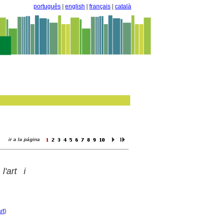
português
|
english
|
français
|
català
ir a la página
'art i
rt
)