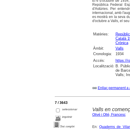
El 6 d'octubre de 1934,
República Federal Es
d'Astúries. Per entend
internacional, amb l'au
es mostrà en la seva dur
d'octubre a Valls, el s
Matèries:
Repúblic
Català 1
Crònica
Àmbit:
Valls
Cronologia:
1934
Accés:
https://
Localització:
B. Públi
de Barce
Valls; I
Enllaç permanent a 
7 / 3643
Valls en començ
seleccionar
Olivé i Ollé, Francesc
imprimir
En:
Quaderns de Vilan
Text complet