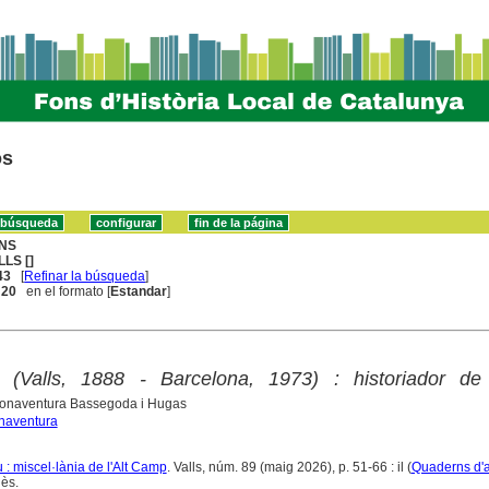
os
NS
LLS []
43
[
Refinar la búsqueda
]
. 20
en el formato [
Estandar
]
l (Valls, 1888 - Barcelona, 1973) : historiador de l
onaventura Bassegoda i Hugas
naventura
: miscel·lània de l'Alt Camp
. Valls, núm. 89 (maig 2026), p. 51-66 : il (
Quaderns d'a
ès.