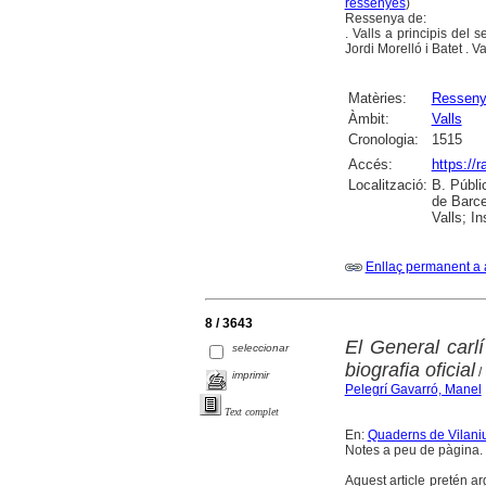
ressenyes
)
Ressenya de:
. Valls a principis del 
Jordi Morelló i Batet . Va
Matèries:
Ressen
Àmbit:
Valls
Cronologia:
1515
Accés:
https://
Localització:
B. Públi
de Barce
Valls; I
Enllaç permanent a 
8 / 3643
El General carl
seleccionar
biografia oficial
/
imprimir
Pelegrí Gavarró, Manel
Text complet
En:
Quaderns de Vilaniu 
Notes a peu de pàgina.
Aquest article pretén ar