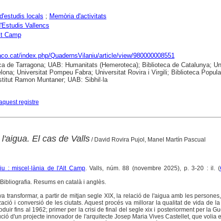
d'estudis locals
;
Memòria d'activitats
d'Estudis Vallencs
lt Camp
raco.cat/index.php/QuadernsVilaniu/article/view/980000008551
ca de Tarragona; UAB: Humanitats (Hemeroteca); Biblioteca de Catalunya; Uni
lona; Universitat Pompeu Fabra; Universitat Rovira i Virgili; Biblioteca Popula
nstitut Ramon Muntaner; UAB: Sibhil·la
aquest registre
l'aigua. El cas de Valls
/ David Rovira Pujol, Manel Martín Pascual
u : miscel·lània de l'Alt Camp
. Valls, núm. 88 (novembre 2025), p. 3-20 : il. (
Bibliografia. Resums en català i anglès.
va transformar, a partir de mitjan segle XIX, la relació de l'aigua amb les persones
tzació i conversió de les ciutats. Aquest procés va millorar la qualitat de vida de la
duir fins al 1962; primer per la crisi de final del segle xix i posteriorment per la Gu
ció d'un projecte innovador de l'arquitecte Josep Maria Vives Castellet, que volia e