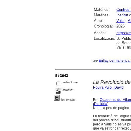
Matèries:
Centres 
Matèries:
Institut 
Àmbit:
Valls
;
A
Cronologia:
2025
Accés:
https://
Localització:
B. Públi
de Barce
Valls; I
Enllaç permanent a 
5 / 3643
La Revolució de 
seleccionar
Rovira Pujol, David
imprimir
En:
Quaderns de Vilani
Text complet
d'història
)
Notes a peu de pàgina. 
La revolució de l'aigua 
del procés d'industriali
però a Valls no es va pro
que va estroncar l'execu