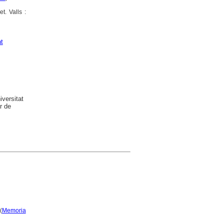
t. Valls :
t
versitat
r de
(
Memoria