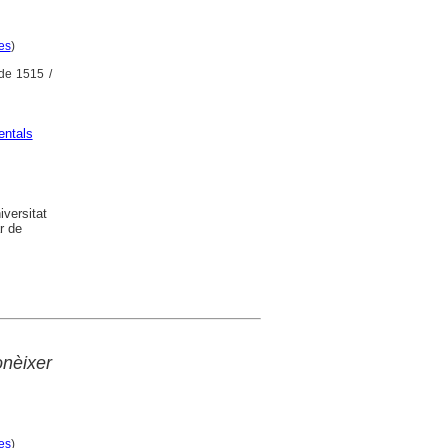
es
)
 de 1515 /
ntals
versitat
r de
onèixer
es
)