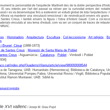
breument la personalitat de l'arquitecte Martinell des de la doble perspectiva d'hist
ta. El seu interès per l'art del passat va néixer per la curiositat entorn del notabl
assó i es va desenvolupar fins a esdevenir un estudi global de tota l'arquitectura i l
Alhora va mantenir una vinculació emocional i de reivindicació envers els grans
 Santes Creus, i també envers la figura i l'obra d'Antoni Gaudí. Com a col.lecc
terials vinculats al seu tema d'estudi, com va ser un conjunt de traces de retaule
l MNAC.
tes
;
Historiadors
;
Arquitectura
;
Escultura
;
Col·leccionisme
;
Art religiós
;
Ba
rs
 i Brunet, Cèsar
(1888-1973)
 de Santes Creus
;
Monestir de Santa Maria de Poblet
antes Creus
- Aiguamúrcia ;
Catalunya
;
Poblet
- Vimbodí i Poblet
1934]
raco.cat/index.php/QuadernsVilaniu/article/view/980000008544
ca de Tarragona; UAB: Humanitats (Hemeroteca); Biblioteca de Catalunya; Uni
lona; Universitat Pompeu Fabra; Universitat Rovira i Virgili; Biblioteca Popula
nstitut Ramon Muntaner; UAB: Sibhil·la
aquest registre
le XVI vallenc
/ Josep M. Grau Pujol