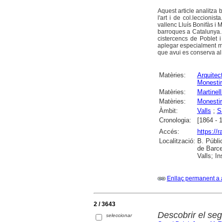
Aquest article analitza 
l'art i de col.leccionis
vallenc Lluís Bonifàs i M
barroques a Catalunya. 
cistercencs de Poblet i
aplegar especialment ma
que avui es conserva a
Matèries:
Arquitec
Monesti
Matèries:
Martinell
Matèries:
Monestir
Àmbit:
Valls
;
S
Cronologia:
[1864 - 
Accés:
https://
Localització:
B. Públi
de Barce
Valls; I
Enllaç permanent a 
2 / 3643
Descobrir el seg
seleccionar