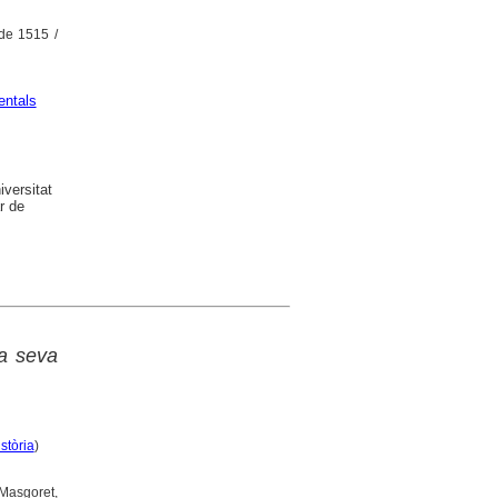
 de 1515 /
ntals
versitat
r de
la seva
stòria
)
 Masgoret,