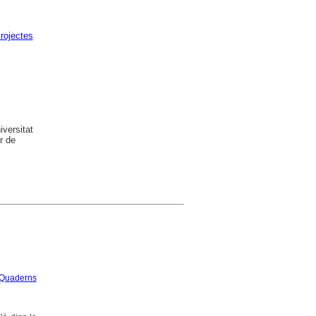
rojectes
versitat
r de
Quaderns