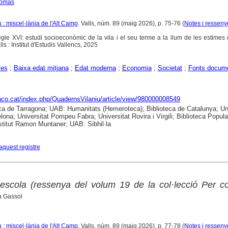
Tomàs
: miscel·lània de l'Alt Camp
. Valls, núm. 89 (maig 2026), p. 75-76 (
Notes i resseny
segle XVI: estudi socioeconòmic de la vila i el seu terme a la llum de les estimes
lls : Institut d'Estudis Vallencs, 2025
yes
;
Baixa edat mitjana
;
Edat moderna
;
Economia
;
Societat
;
Fonts docume
raco.cat/index.php/QuadernsVilaniu/article/view/980000008549
ca de Tarragona; UAB: Humanitats (Hemeroteca); Biblioteca de Catalunya; Uni
lona; Universitat Pompeu Fabra; Universitat Rovira i Virgili; Biblioteca Popula
nstitut Ramon Muntaner; UAB: Sibhil·la
aquest registre
escola (ressenya del volum 19 de la col·lecció Per c
a Gassol
: miscel·lània de l'Alt Camp
. Valls, núm. 89 (maig 2026), p. 77-78 (
Notes i resseny