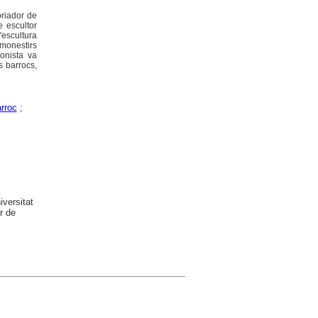
oriador de
e escultor
'escultura
 monestirs
ionista va
s barrocs,
rroc
;
versitat
r de