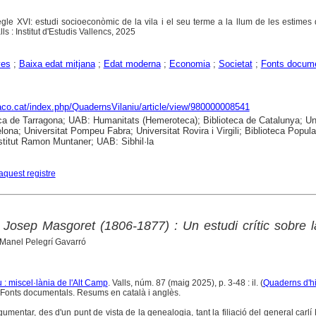
segle XVI: estudi socioeconòmic de la vila i el seu terme a la llum de les estimes
lls : Institut d'Estudis Vallencs, 2025
yes
;
Baixa edat mitjana
;
Edat moderna
;
Economia
;
Societat
;
Fonts docume
raco.cat/index.php/QuadernsVilaniu/article/view/980000008541
ca de Tarragona; UAB: Humanitats (Hemeroteca); Biblioteca de Catalunya; Uni
lona; Universitat Pompeu Fabra; Universitat Rovira i Virgili; Biblioteca Popula
nstitut Ramon Muntaner; UAB: Sibhil·la
aquest registre
í Josep Masgoret (1806-1877) : Un estudi crític sobre 
 Manel Pelegrí Gavarró
: miscel·lània de l'Alt Camp
. Valls, núm. 87 (maig 2025), p. 3-48 : il. (
Quaderns d'hi
 Fonts documentals. Resums en català i anglès.
gumentar, des d'un punt de vista de la genealogia, tant la filiació del general carlí