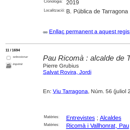
Cronologia:
2019
Localització:
B. Pública de Tarragona
Enllaç permanent a aquest regis
11 / 1694
Pau Ricomà : alcalde de 
seleccionar
imprimir
Pierre Grubius
Salvat Rovira, Jordi
En:
Viu Tarragona
, Núm. 56 (juliol 
Matèries:
Entrevistes
;
Alcaldes
Matèries:
Ricomà i Vallhonrat, Pau