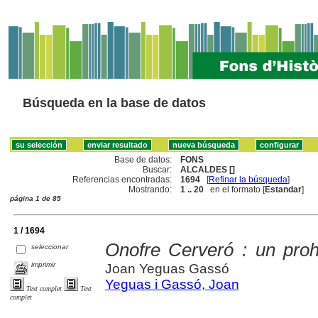
Búsqueda en la base de datos
Base de datos:
FONS
Buscar:
ALCALDES []
Referencias encontradas:
1694
[
Refinar la búsqueda
]
Mostrando:
1 .. 20
en el formato [
Estandar
]
página 1 de 85
1 / 1694
Onofre Cerveró : un pro
seleccionar
imprimir
Joan Yeguas Gassó
Yeguas i Gassó, Joan
Text complet
Text
complet