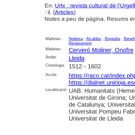
En:
Urtx : revista cultural de l'Urgel
: il. (
Articles
)
Notes a peu de pàgina. Resums en 
Matèries:
Noblesa
;
Alcaldes
;
Biografia
;
Benef
Renaixement
Matèries:
Cerveró Moliner, Onofre
Àmbit:
Lleida
Cronologia:
1512 - 1602
Accés:
https://raco.cat/index.p
https://dialnet.unirioja.
Localització:
UAB: Humanitats (Hemero
Universitat de Girona; Un
de Catalunya; Universita
Universitat Pompeu Fabra;
Universitat de Lleida