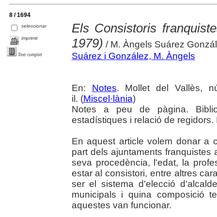
8 / 1694
Els Consistoris franquist
seleccionar
imprimir
1979)
/ M. Àngels Suárez Gonzá
Suárez i González, M. Àngels
Text complet
En:
Notes
. Mollet del Vallès, 
il. (
Miscel·lània
)
Notes a peu de pàgina. Biblio
estadístiques i relació de regidors
En aquest article volem donar a 
part dels ajuntaments franquistes 
seva procedència, l'edat, la prof
estar al consistori, entre altres c
ser el sistema d'elecció d'alcald
municipals i quina composició t
aquestes van funcionar.