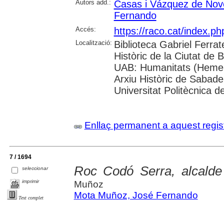
Autors add.:
Casas i Vázquez de Nov
Fernando
Accés:
https://raco.cat/index.
Localització:
Biblioteca Gabriel Ferrat
Històric de la Ciutat de 
UAB: Humanitats (Hemero
Arxiu Històric de Sabade
Universitat Politècnica de
Enllaç permanent a aquest regis
7 / 1694
Roc Codó Serra, alcalde 
seleccionar
imprimir
Muñoz
Mota Muñoz, José Fernando
Text complet