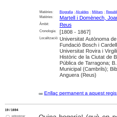
Matèries:
Biografia
;
Alcaldes
;
Militars
;
Republ
Matèries:
Martell i Domènech, Joa
Àmbit:
Reus
Cronologia:
[1808 - 1867]
Localització:
Universitat Autònoma de 
Fundació Bosch i Cardel
Universitat Rovira i Virg
Històric de la Ciutat de 
Pública de Tarragona; B.
Municipal (Cambrils); Bib
Anguera (Reus)
Enllaç permanent a aquest regis
19 / 1694
seleccionar