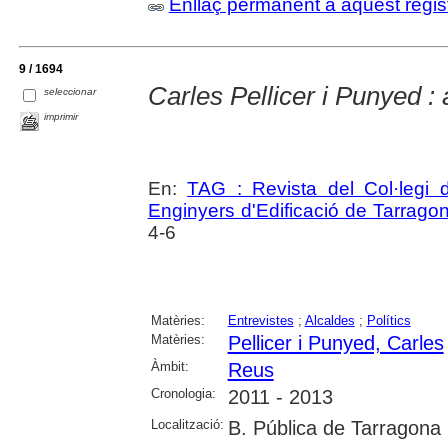
Enllaç permanent a aquest regis
9 / 1694
Carles Pellicer i Punyed : 
seleccionar
imprimir
En:
TAG : Revista del Col·legi d
Enginyers d'Edificació de Tarrago
4-6
Matèries:
Entrevistes
;
Alcaldes
;
Polítics
Matèries:
Pellicer i Punyed, Carles
Àmbit:
Reus
Cronologia:
2011 - 2013
Localització:
B. Pública de Tarragona