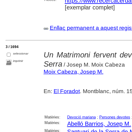
https://www.recercacerdan
[exemplar complet]
Enllaç permanent a aquest regis
3 / 1694
Un Matrimoni fervent de
seleccionar
imprimir
Serra
/ Josep M. Moix Cabeza
Moix Cabeza, Josep M.
En:
El Foradot
. Montblanc, núm. 152
Matèries:
Devoció mariana
;
Persones devotes
Matèries:
Abelló Barrios, Josep M.
Matèries:
Santuari de la Serra de