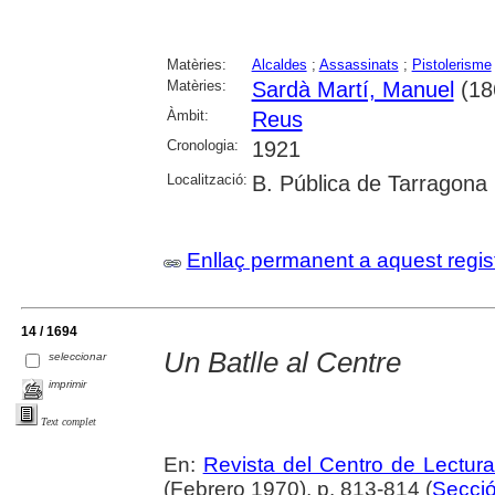
Matèries:
Alcaldes
;
Assassinats
;
Pistolerisme
Matèries:
Sardà Martí, Manuel
(18
Àmbit:
Reus
Cronologia:
1921
Localització:
B. Pública de Tarragona
Enllaç permanent a aquest regis
14 / 1694
Un Batlle al Centre
seleccionar
imprimir
Text complet
En:
Revista del Centro de Lectur
(Febrero 1970), p. 813-814 (
Secció