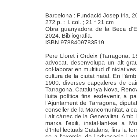
Barcelona : Fundació Josep Irla, 
272 p. : il. col. ; 21 * 21 cm
Obra guanyadora de la Beca d'Est
2024. Bibliografia.
ISBN 9788409783519
Pere Lloret i Ordeix (Tarragona, 
advocat, desenvolupa un alt gra
col·laborar en multitud d'iniciative
cultura de la ciutat natal. En l'àmbi
1900, diverses capçaleres de cai
Tarragona, Catalunya Nova, Renov
lluita política fins esdevenir, a p
l'Ajuntament de Tarragona, diputat
conseller de la Mancomunitat, alca
i alt càrrec de la Generalitat. Amb 
marxa l'exili, instal·lant-se a 
d'Intel·lectuals Catalans, fins la t
se a l'exercici de l'advocacia i r