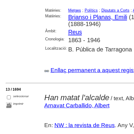
Matèries:
Metges
;
Polítics
;
Diputats a Corts
;
Matèries:
Brianso i Planas, Emili
(1
(1888-1946)
Àmbit:
Reus
Cronologia:
1863 - 1946
Localització:
B. Pública de Tarragona
Enllaç permanent a aquest regis
13 / 1694
Han matat l'alcalde
seleccionar
/ text, Al
imprimir
Arnavat Carballido, Albert
En:
NW : la revista de Reus
. Any V