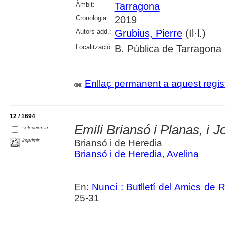
Àmbit:
Tarragona
Cronologia:
2019
Autors add.:
Grubius, Pierre
(Il·l.)
Localització:
B. Pública de Tarragona
Enllaç permanent a aquest regis
12 / 1694
Emili Briansó i Planas, i 
seleccionar
imprimir
Briansó i de Heredia
Briansó i de Heredia, Avelina
En:
Nunci : Butlletí del Amics de 
25-31