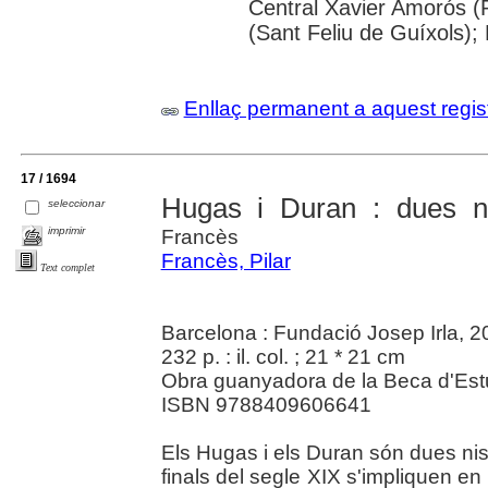
Central Xavier Amorós (R
(Sant Feliu de Guíxols);
Enllaç permanent a aquest regis
17 / 1694
Hugas i Duran : dues ni
seleccionar
imprimir
Francès
Francès, Pilar
Text complet
Barcelona : Fundació Josep Irla, 
232 p. : il. col. ; 21 * 21 cm
Obra guanyadora de la Beca d'Estud
ISBN 9788409606641
Els Hugas i els Duran són dues ni
finals del segle XIX s'impliquen e