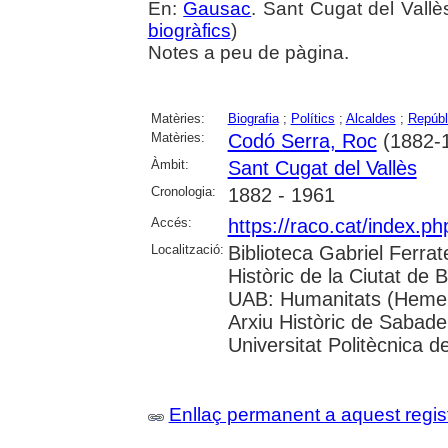
En:
Gausac
. Sant Cugat del Vallè
biogràfics
)
Notes a peu de pàgina.
Matèries:
Biografia
;
Polítics
;
Alcaldes
;
Repúbl
Matèries:
Codó Serra, Roc
(1882-
Àmbit:
Sant Cugat del Vallès
Cronologia:
1882 - 1961
Accés:
https://raco.cat/index.
Localització:
Biblioteca Gabriel Ferrat
Històric de la Ciutat de 
UAB: Humanitats (Hemero
Arxiu Històric de Sabade
Universitat Politècnica de
Enllaç permanent a aquest regis