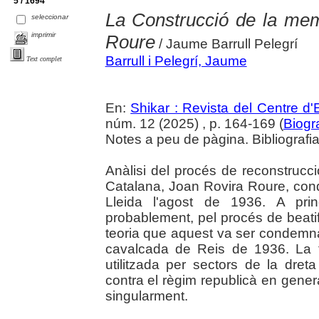
5 / 1694
La Construcció de la memò
seleccionar
imprimir
Roure
/ Jaume Barrull Pelegrí
Barrull i Pelegrí, Jaume
Text complet
En:
Shikar : Revista del Centre d
núm. 12 (2025) , p. 164-169 (
Biogr
Notes a peu de pàgina. Bibliografia.
Anàlisi del procés de reconstrucció
Catalana, Joan Rovira Roure, con
Lleida l'agost de 1936. A prin
probablement, pel procés de beatif
teoria que aquest va ser condemna
cavalcada de Reis de 1936. La te
utilitzada per sectors de la dret
contra el règim republicà en gener
singularment.