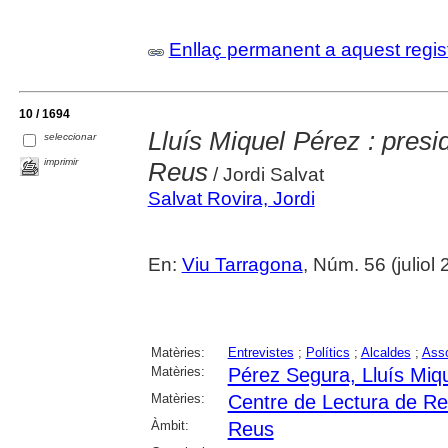
Enllaç permanent a aquest regis
10 / 1694
Lluís Miquel Pérez : presi
seleccionar
imprimir
Reus
/ Jordi Salvat
Salvat Rovira, Jordi
En:
Viu Tarragona
, Núm. 56 (juliol
Matèries:
Entrevistes
;
Polítics
;
Alcaldes
;
Asso
Matèries:
Pérez Segura, Lluís Miq
Matèries:
Centre de Lectura de R
Àmbit:
Reus