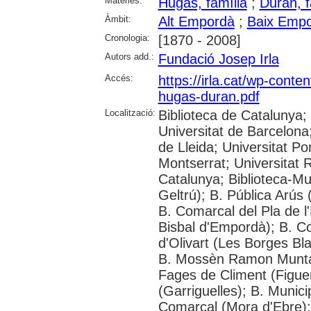
Matèries:
Hugas, família
;
Duran, f
Àmbit:
Alt Empordà
;
Baix Emp
Cronologia:
[1870 - 2008]
Autors add.:
Fundació Josep Irla
Accés:
https://irla.cat/wp-conte
hugas-duran.pdf
Localització:
Biblioteca de Catalunya;
Universitat de Barcelona;
de Lleida; Universitat P
Montserrat; Universitat Ro
Catalunya; Biblioteca-Mu
Geltrú); B. Pública Arús
B. Comarcal del Pla de l
Bisbal d'Empordà); B. C
d'Olivart (Les Borges Bla
B. Mossèn Ramon Muntany
Fages de Climent (Figue
(Garriguelles); B. Munic
Comarcal (Mora d'Ebre); 