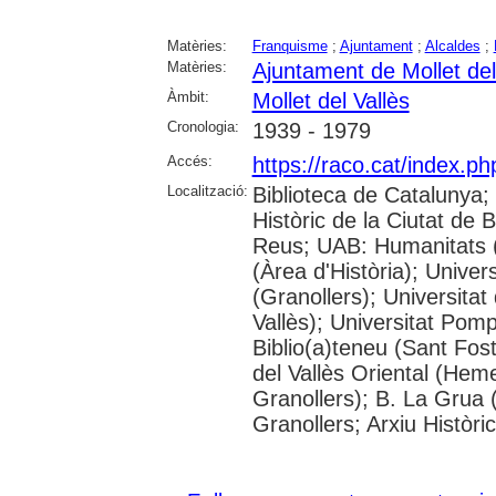
Matèries:
Franquisme
;
Ajuntament
;
Alcaldes
;
Matèries:
Ajuntament de Mollet del
Àmbit:
Mollet del Vallès
Cronologia:
1939 - 1979
Accés:
https://raco.cat/index.p
Localització:
Biblioteca de Catalunya;
Històric de la Ciutat de
Reus; UAB: Humanitats 
(Àrea d'Història); Univer
(Granollers); Universitat
Vallès); Universitat Pompe
Biblio(a)teneu (Sant Fos
del Vallès Oriental (He
Granollers); B. La Grua 
Granollers; Arxiu Històri