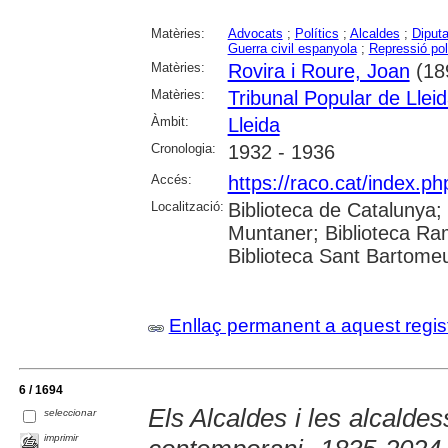
Matèries:
Advocats
;
Polítics
;
Alcaldes
;
Diputa
Guerra civil espanyola
;
Repressió pol
Matèries:
Rovira i Roure, Joan
(18
Matèries:
Tribunal Popular de Llei
Àmbit:
Lleida
Cronologia:
1932 - 1936
Accés:
https://raco.cat/index.p
Localització:
Biblioteca de Catalunya; 
Muntaner; Biblioteca Ra
Biblioteca Sant Bartomeu 
Enllaç permanent a aquest regis
6 / 1694
Els Alcaldes i les alcalde
seleccionar
imprimir