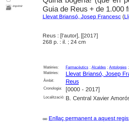
Quina bogeria! (què en p
imprimir
Guia de Reus + de 1.000 f
Llevat Briansó, Josep Francesc
(
L
Reus : [l'autor], [[2017]
268 p. : il. ; 24 cm
Matèries:
Farmacèutics
;
Alcaldes
;
Antologies
Matèries:
Llevat Briansó, Josep F
Àmbit:
Reus
Cronologia:
[0000 - 2017]
Localització:
B. Central Xavier Amoró
Enllaç permanent a aquest regis