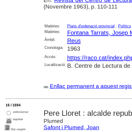
En:
Revista del Centro de Lectur
(Novembre 1963), p. 110-111
Matèries:
Plans d'ordenació provincial
;
Polítics
Matèries:
Fontana Tarrats, Josep 
Àmbit:
Reus
Cronologia:
1963
Accés:
https://raco.cat/index.p
Localització:
B. Centre de Lectura de
Enllaç permanent a aquest regis
16 / 1694
Pere Lloret : alcalde repu
seleccionar
imprimir
Plumed
Safont i Plumed, Joan
Text complet