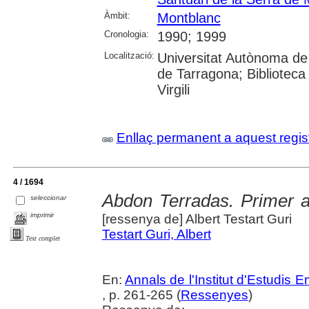
Àmbit:
Montblanc
Cronologia:
1990; 1999
Localització:
Universitat Autònoma de 
de Tarragona; Biblioteca 
Virgili
Enllaç permanent a aquest regis
4 / 1694
Abdon Terradas. Primer al
seleccionar
imprimir
[ressenya de] Albert Testart Guri
Testart Guri, Albert
Text complet
En:
Annals de l'Institut d'Estudis
, p. 261-265 (
Ressenyes
)