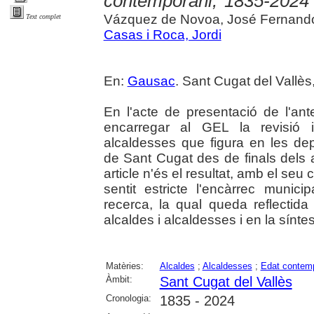
contemporani, 1835-2024
Vázquez de Novoa, José Fernand
Text complet
Casas i Roca, Jordi
En:
Gausac
. Sant Cugat del Vallès
En l'acte de presentació de l'an
encarregar al GEL la revisió i r
alcaldesses que figura en les de
de Sant Cugat des de finals dels 
article n'és el resultat, amb el se
sentit estricte l'encàrrec munici
recerca, la qual queda reflectid
alcaldes i alcaldesses i en la sínte
Matèries:
Alcaldes
;
Alcaldesses
;
Edat contem
Àmbit:
Sant Cugat del Vallès
Cronologia:
1835 - 2024