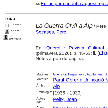
Enllaç permanent a aquest regis
2 / 1694
La Guerra Civil a Alp
seleccionar
/ Pere 
imprimir
Secases, Pere
Text complet
En:
Querol : Revista Cultural
(primavera 2026), p. 45-53: il. (
El B
Notes a peu de pàgina.
Matèries:
Guerra civil espanyola
;
Ajuntament
;
A
Matèries:
Partit Obrer d'Unificació
Àmbit:
Alp
Cronologia:
[1936 - 1939]
Autors
Peitx, Joan
add.:
Accés: