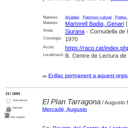
Matèries:
Alcaldes
;
Patrimoni cultural
;
Pobles
Matèries:
Martorell Badia, Genari
(
Àmbit:
Siurana
- Cornudella de
Cronologia:
1970
Accés:
https://raco.cat/index.p
Localització:
B. Centre de Lectura de
Enllaç permanent a aquest regis
15 / 1694
El Plan Tarragona
seleccionar
/ Augusto
imprimir
Mercadé, Augusto
Text complet