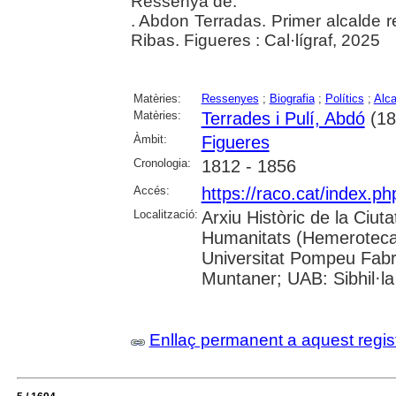
Ressenya de:
. Abdon Terradas. Primer alcalde r
Ribas. Figueres : Cal·lígraf, 2025
Matèries:
Ressenyes
;
Biografia
;
Polítics
;
Alca
Matèries:
Terrades i Pulí, Abdó
(18
Àmbit:
Figueres
Cronologia:
1812 - 1856
Accés:
https://raco.cat/index.
Localització:
Arxiu Històric de la Ciut
Humanitats (Hemeroteca);
Universitat Pompeu Fabra;
Muntaner; UAB: Sibhil·la
Enllaç permanent a aquest regis