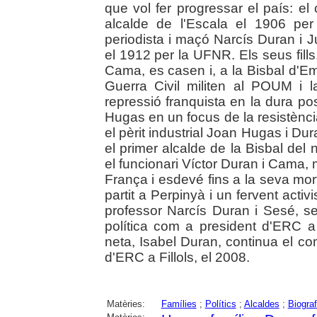
que vol fer progressar el país: e
alcalde de l'Escala el 1906 pe
periodista i maçó Narcís Duran i 
el 1912 per la UFNR. Els seus fills
Cama, es casen i, a la Bisbal d'Em
Guerra Civil militen al POUM i l
repressió franquista en la dura pos
Hugas en un focus de la resistència c
el pèrit industrial Joan Hugas i Du
el primer alcalde de la Bisbal del
el funcionari Víctor Duran i Cama, m
França i esdevé fins a la seva mo
partit a Perpinyà i un fervent activis
professor Narcís Duran i Sesé, seg
política com a president d'ERC a
neta, Isabel Duran, continua el c
d'ERC a Fillols, el 2008.
Matèries:
Famílies
;
Polítics
;
Alcaldes
;
Biograf