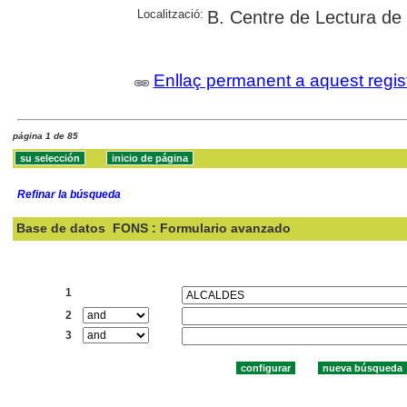
Localització:
B. Centre de Lectura de
Enllaç permanent a aquest regis
página 1 de 85
Refinar la búsqueda
Base de datos
FONS : Formulario avanzado
Buscar:
1
2
3