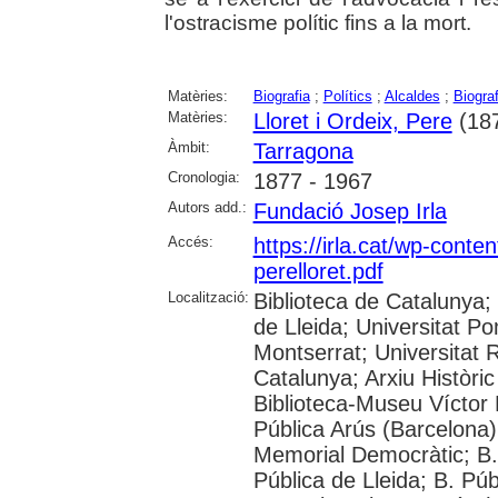
l'ostracisme polític fins a la mort.
Matèries:
Biografia
;
Polítics
;
Alcaldes
;
Biograf
Matèries:
Lloret i Ordeix, Pere
(18
Àmbit:
Tarragona
Cronologia:
1877 - 1967
Autors add.:
Fundació Josep Irla
Accés:
https://irla.cat/wp-conte
perelloret.pdf
Localització:
Biblioteca de Catalunya; 
de Lleida; Universitat P
Montserrat; Universitat Ro
Catalunya; Arxiu Històric
Biblioteca-Museu Víctor B
Pública Arús (Barcelona)
Memorial Democràtic; B.
Pública de Lleida; B. Pú