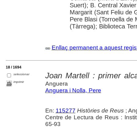
Suert); B. Central Xavie
Margarit (Sant Feliu de 
Pere Blasi (Torroella de
(Tàrrega); Biblioteca Ter
Enllaç permanent a aquest regis
18 / 1694
Joan Martell : primer al
seleccionar
imprimir
Anguera
Anguera i Nolla, Pere
En:
115277
Històries de Reus
; Ang
Centre de Lectura de Reus : Instit
65-93