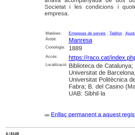
anava acompanyada de dos do
Societat i les condicions i quo
empresa.
Matèries:
Empreses de serveis
;
Telèfon
;
Ajun
Àmbit:
Manresa
Cronologia:
1889
Accés:
https://raco.cat/index.p
Localització:
Biblioteca de Catalunya;
Universitat de Barcelona; 
Universitat Politècnica 
Fabra; B. del Casino (M
UAB: Sibhil·la
Enllaç permanent a aquest regis
4 / 8149