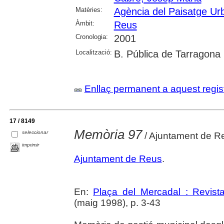
Matèries:
Agència del Paisatge Ur
Àmbit:
Reus
Cronologia:
2001
Localització:
B. Pública de Tarragona
Enllaç permanent a aquest regis
17 / 8149
Memòria 97
seleccionar
/ Ajuntament de R
imprimir
Ajuntament de Reus
.
En:
Plaça del Mercadal : Revist
(maig 1998), p. 3-43