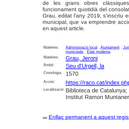
de les grans obres clàssique
funcionament quotidià del consolat 
Grau, editat l'any 2019, s'inscriu 
municipal, que va emprendre acci
en aquest article.
Matèries:
Administració local
;
Ajuntament
;
Jur
municipals
;
Edat moderna
Matèries:
Grau, Jeroni
Àmbit:
Seu d'Urgell, la
Cronologia:
1570
Accés:
https://raco.cat/index.
Localització:
Biblioteca de Catalunya
Institut Ramon Muntaner;
Enllaç permanent a aquest regis