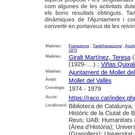
com algunes de les activitats dut
els bons resultats obtinguts. Ta
dinàmiques de l'Ajuntament i c
convertir en portaveus de les reivi
Matèries:
Franquisme
;
Tardofranquisme
;
Ajunt
1973
Matèries:
Giralt Martínez, Teresa
(
(1929-....) ;
Viñas Quixal
Matèries:
Ajuntament de Mollet del
Àmbit:
Mollet del Vallès
Cronologia:
1974 - 1979
Accés:
https://raco.cat/index.p
Localització:
Biblioteca de Catalunya;
Històric de la Ciutat de
Reus; UAB: Humanitats 
(Àrea d'Història); Univer
(Granollers); Universitat