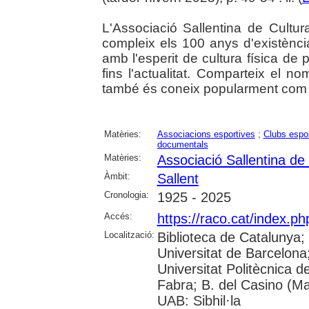
L'Associació Sallentina de Cultu
compleix els 100 anys d'existènc
amb l'esperit de cultura física de 
fins l'actualitat. Comparteix el n
també és coneix popularment com "
Matèries:
Associacions esportives
;
Clubs espor
documentals
Matèries:
Associació Sallentina de 
Àmbit:
Sallent
Cronologia:
1925 - 2025
Accés:
https://raco.cat/index.p
Localització:
Biblioteca de Catalunya;
Universitat de Barcelona; 
Universitat Politècnica 
Fabra; B. del Casino (M
UAB: Sibhil·la