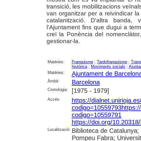
transició, les mobilitzacions veïna
van organitzar per a reivindicar l
catalanització. D'altra banda,
l'Ajuntament fins que dugui a terme
creï la Ponència del nomenclàtor,
gestionar-la.
Matèries:
Franquisme
;
Tardofranquisme
;
Trans
històrica
;
Moviments socials
;
Ajunt
Matèries:
Ajuntament de Barcelon
Àmbit:
Barcelona
Cronologia:
[1975 - 1979]
Accés:
https://dialnet.unirioja.es
codigo=10559793https://di
codigo=10559791
https://doi.org/10.2031
Localització:
Biblioteca de Catalunya; 
Pompeu Fabra; Universit