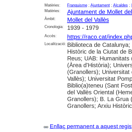
Matèries:
Franquisme
;
Ajuntament
;
Alcaldes
;
Matèries:
Ajuntament de Mollet del
Àmbit:
Mollet del Vallès
Cronologia:
1939 - 1979
Accés:
https://raco.cat/index.p
Localització:
Biblioteca de Catalunya;
Històric de la Ciutat de
Reus; UAB: Humanitats 
(Àrea d'Història); Univer
(Granollers); Universitat
Vallès); Universitat Pompe
Biblio(a)teneu (Sant Fos
del Vallès Oriental (He
Granollers); B. La Grua 
Granollers; Arxiu Històri
Enllaç permanent a aquest regis