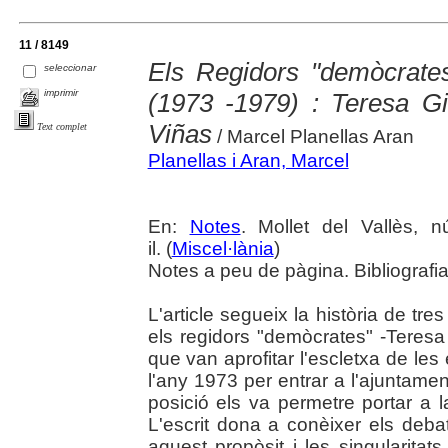
11 / 8149
Els Regidors "demòcrates
seleccionar
imprimir
(1973 -1979) : Teresa Gir
Viñas
Text complet
/ Marcel Planellas Aran
Planellas i Aran, Marcel
En:
Notes
. Mollet del Vallès, 
il. (
Miscel·lània
)
Notes a peu de pàgina. Bibliografi
L'article segueix la història de t
els regidors "demòcrates" -Teresa 
que van aprofitar l'escletxa de les 
l'any 1973 per entrar a l'ajuntamen
posició els va permetre portar a la
L'escrit dona a conèixer els de
aquest propòsit i les singularitat