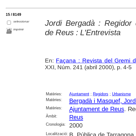
15 / 8149
Jordi Bergadà : Regidor 
seleccionar
imprimir
de Reus : L'Entrevista
En:
Façana : Revista del Gremi 
XXI, Núm. 241 (abril 2000), p. 4-5
Matèries:
Ajuntament
;
Regidors
;
Urbanisme
Matèries:
Bergadà i Masquef, Jord
Matèries:
Ajuntament de Reus
. Re
Àmbit:
Reus
Cronologia:
2000
Localització:
B. Pública de Tarragona