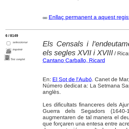
Enllaç permanent a aquest regis
6 / 8149
Els Censals i l'endeutam
seleccionar
imprimir
els segles XVII i XVIII
/ Rica
Cantano Carballo, Ricard
Text complet
En:
El Sot de l'Aubó
. Canet de Mar,
Número dedicat a: La Setmana Sant
anglès.
Les dificultats financeres dels A
Guerra dels Segadors (1640-
augmentaren de tal manera el deut
que forçaren una entesa entre acre