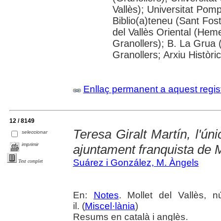
Vallès); Universitat Pompe
Biblio(a)teneu (Sant Fos
del Vallès Oriental (He
Granollers); B. La Grua 
Granollers; Arxiu Històri
Enllaç permanent a aquest regis
12 / 8149
Teresa Giralt Martín, l'ún
seleccionar
imprimir
ajuntament franquista de M
Suárez i González, M. Àngels
Text complet
En:
Notes
. Mollet del Vallès, 
il. (
Miscel·lània
)
Resums en català i anglès.