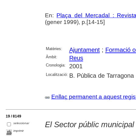
En:
Plaça del Mercadal : Revist
(gener 1999), p.[14-15]
Matèries:
Ajuntament
;
Formació o
Àmbit:
Reus
Cronologia:
2001
Localització:
B. Pública de Tarragona
Enllaç permanent a aquest regis
19 / 8149
El Sector públic municipal 
seleccionar
imprimir