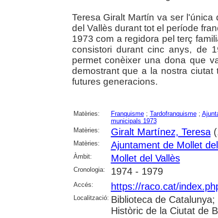
Teresa Giralt Martín va ser l'única
del Vallès durant tot el període fra
1973 com a regidora pel terç familia
consistori durant cinc anys, de 
permet conèixer una dona que va 
demostrant que a la nostra ciutat
futures generacions.
Matèries:
Franquisme
;
Tardofranquisme
;
Ajunt
municipals 1973
Matèries:
Giralt Martínez, Teresa
(
Matèries:
Ajuntament de Mollet del
Àmbit:
Mollet del Vallès
Cronologia:
1974 - 1979
Accés:
https://raco.cat/index.p
Localització:
Biblioteca de Catalunya;
Històric de la Ciutat de