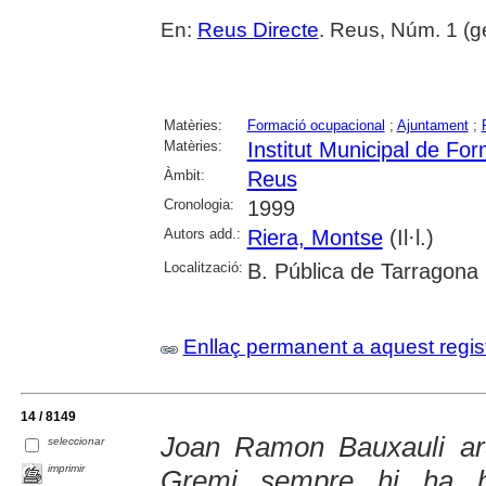
En:
Reus Directe
. Reus, Núm. 1 (g
Matèries:
Formació ocupacional
;
Ajuntament
;
Matèries:
Institut Municipal de Fo
Àmbit:
Reus
Cronologia:
1999
Autors add.:
Riera, Montse
(Il·l.)
Localització:
B. Pública de Tarragona
Enllaç permanent a aquest regis
14 / 8149
Joan Ramon Bauxauli arq
seleccionar
imprimir
Gremi sempre hi ha h