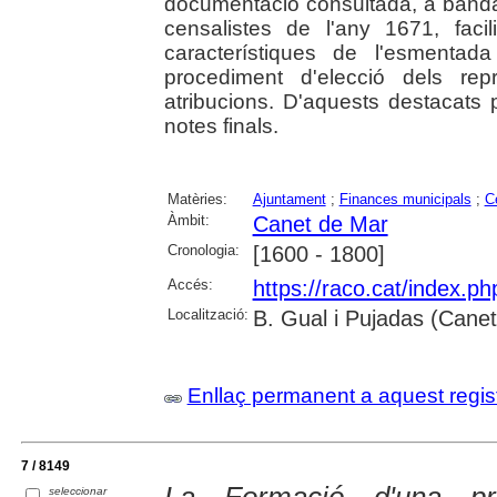
documentació consultada, a banda
censalistes de l'any 1671, facili
característiques de l'esmenta
procediment d'elecció dels rep
atribucions. D'aquests destacats
notes finals.
Matèries:
Ajuntament
;
Finances municipals
;
C
Àmbit:
Canet de Mar
Cronologia:
[1600 - 1800]
Accés:
https://raco.cat/index.p
Localització:
B. Gual i Pujadas (Cane
Enllaç permanent a aquest regis
7 / 8149
La Formació d'una prim
seleccionar