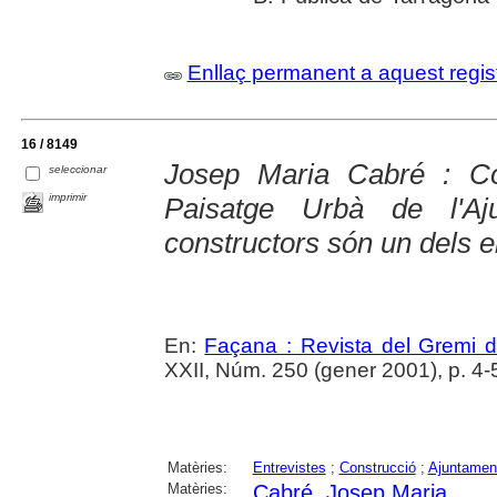
Enllaç permanent a aquest regis
16 / 8149
Josep Maria Cabré : Co
seleccionar
imprimir
Paisatge Urbà de l'A
constructors són un dels e
En:
Façana : Revista del Gremi 
XXII, Núm. 250 (gener 2001), p. 4-
Matèries:
Entrevistes
;
Construcció
;
Ajuntamen
Matèries:
Cabré, Josep Maria