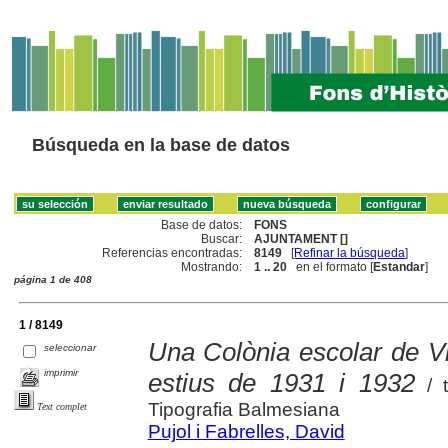
Búsqueda en la base de datos
Base de datos:
FONS
Buscar:
AJUNTAMENT []
Referencias encontradas:
8149
[
Refinar la búsqueda
]
Mostrando:
1 .. 20
en el formato [
Estandar
]
página 1 de 408
1 / 8149
Una Colònia escolar de Vi
seleccionar
imprimir
estius de 1931 i 1932
/ t
Tipografia Balmesiana
Text complet
Pujol i Fabrelles, David