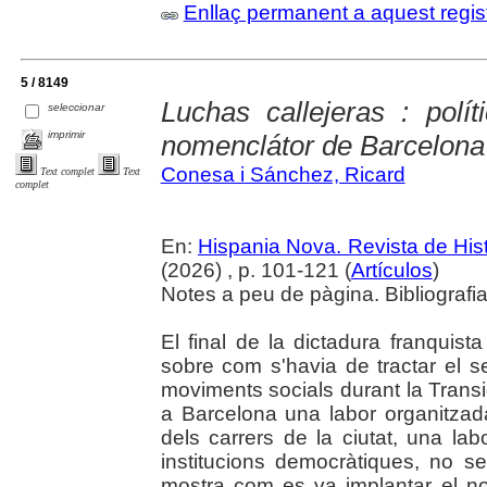
Enllaç permanent a aquest regis
5 / 8149
Luchas callejeras : polít
seleccionar
imprimir
nomenclátor de Barcelona
Conesa i Sánchez, Ricard
Text complet
Text
complet
En:
Hispania Nova. Revista de Hi
(2026) , p. 101-121 (
Artículos
)
Notes a peu de pàgina. Bibliografia
El final de la dictadura franquista
sobre com s'havia de tractar el seu
moviments socials durant la Transi
a Barcelona una labor organitza
dels carrers de la ciutat, una la
institucions democràtiques, no se
mostra com es va implantar el no