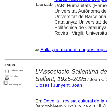
Localització:
UAB: Humanitats (Hemer
Universitat Autònoma de
Universitat de Barcelona;
Catalunya; Universitat de
Politècnica de Catalunya
Rovira i Virgili; Universi
Enllaç permanent a aquest regis
2 / 8149
L'Associació Sallentina d
seleccionar
imprimir
Sallent, 1925-2025
/ Joan Cl
Closas i Junyent, Joan
Text complet
En:
Dovella : revista cultural de l
(tardor-hivern 2025), p. 49-54 : il. (
E