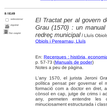
8 / 8149
El Tractat per al govern d
seleccionar
imprimir
Grau (1570) : un manual
redreç municipal
Text complet
/ Lluís Obio
Obiols i Perearnau, Lluís
En:
Recerques : història, economia
p. 57-73 (
Manuals de poder
)
Notes a peu de pàgina.
L'any 1570, el jurista Jeroni 
política pensat per governar el 
formació com a doctor en dret, a
cònsol en cap, jutge de crims i ad
any, permeten entendre les c
minuciosament estructurada i class