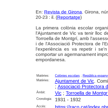
En:
Revista de Girona
. Girona, n
20-23 : il. (
Reportatge
)
La primera colònia escolar organ
l'Ajuntament de Vic va tenir lloc d
Torroella de Montgrí, amb l'asses
i de l'Associació Protectora de l
l'experiència es va repetir i se
comportar un agermanament improvis
empordanesa.
Matèries:
Colònies escolars
;
República espanyo
Matèries:
Ajuntament de Vic
. Comi
;
Associació Protectora 
Àmbit:
Vic
;
Torroella de Montgr
Cronologia:
1931 - 1932
Accés:
https://raco.cat/index.p