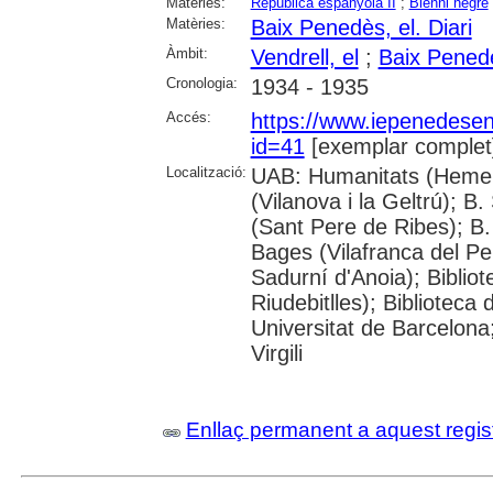
Matèries:
República espanyola II
;
Bienni negre
Matèries:
Baix Penedès, el. Diari
Àmbit:
Vendrell, el
;
Baix Pened
Cronologia:
1934 - 1935
Accés:
https://www.iepenedese
id=41
[exemplar complet
Localització:
UAB: Humanitats (Hemero
(Vilanova i la Geltrú); B
(Sant Pere de Ribes); B.
Bages (Vilafranca del P
Sadurní d'Anoia); Biblio
Riudebitlles); Bibliotec
Universitat de Barcelona
Virgili
Enllaç permanent a aquest regis