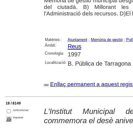
Memòria de gestió municipal desglo
del ciutadà. B) Millorant les 
l'Administració dels recursos. D)El 
Matèries:
Ajuntament
;
Memòria de gestió
;
Polí
Àmbit:
Reus
Cronologia:
1997
Localització:
B. Pública de Tarragona
Enllaç permanent a aquest regis
18 / 8149
L'Institut Municipal
seleccionar
imprimir
commemora el desè anive