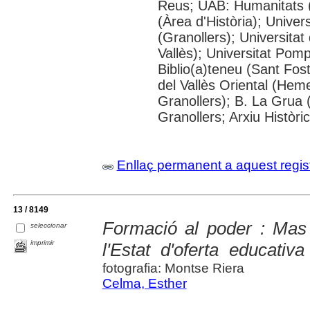
Reus; UAB: Humanitats 
(Àrea d'Història); Univer
(Granollers); Universitat
Vallès); Universitat Pompe
Biblio(a)teneu (Sant Fos
del Vallès Oriental (He
Granollers); B. La Grua 
Granollers; Arxiu Històri
Enllaç permanent a aquest regis
13 / 8149
Formació al poder : Mas
seleccionar
imprimir
l'Estat d'oferta educativa
fotografia: Montse Riera
Celma, Esther