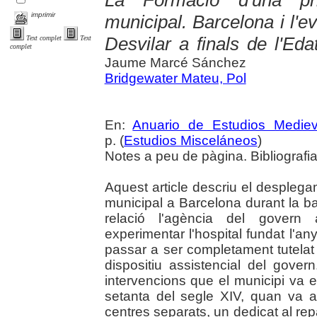
imprimir
municipal. Barcelona i l'ev
Desvilar a finals de l'Eda
Text complet
Text
complet
Jaume Marcé Sánchez
Bridgewater Mateu, Pol
En:
Anuario de Estudios Mediev
p. (
Estudios Misceláneos
)
Notes a peu de pàgina. Bibliografi
Aquest article descriu el desplegam
municipal a Barcelona durant la bai
relació l'agència del govern
experimentar l'hospital fundat l'an
passar a ser completament tutelat 
dispositiu assistencial del gove
intervencions que el municipi va
setanta del segle XIV, quan va a
centres separats, un dedicat al repar