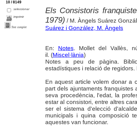
10 / 8149
Els Consistoris franquist
seleccionar
imprimir
1979)
/ M. Àngels Suárez Gonzá
Suárez i González, M. Àngels
Text complet
En:
Notes
. Mollet del Vallès, 
il. (
Miscel·lània
)
Notes a peu de pàgina. Biblio
estadístiques i relació de regidors
En aquest article volem donar a 
part dels ajuntaments franquistes 
seva procedència, l'edat, la prof
estar al consistori, entre altres c
ser el sistema d'elecció d'alcald
municipals i quina composició t
aquestes van funcionar.