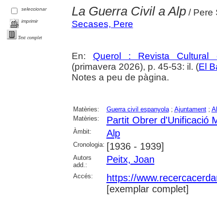
La Guerra Civil a Alp
seleccionar
/ Pere 
imprimir
Secases, Pere
Text complet
En:
Querol : Revista Cultural
(primavera 2026), p. 45-53: il. (
El B
Notes a peu de pàgina.
Matèries:
Guerra civil espanyola
;
Ajuntament
;
A
Matèries:
Partit Obrer d'Unificació
Àmbit:
Alp
Cronologia:
[1936 - 1939]
Autors
Peitx, Joan
add.:
Accés:
https://www.recercacerdan
[exemplar complet]