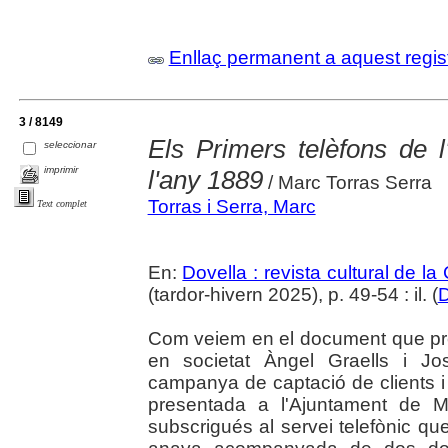
Enllaç permanent a aquest regis
3 / 8149
Els Primers telèfons de 
seleccionar
imprimir
l'any 1889
/ Marc Torras Serra
Torras i Serra, Marc
Text complet
En:
Dovella : revista cultural de l
(tardor-hivern 2025), p. 49-54 : il. (
D
Com veiem en el document que pre
en societat Àngel Graells i J
campanya de captació de clients i u
presentada a l'Ajuntament de 
subscrigués al servei telefònic que