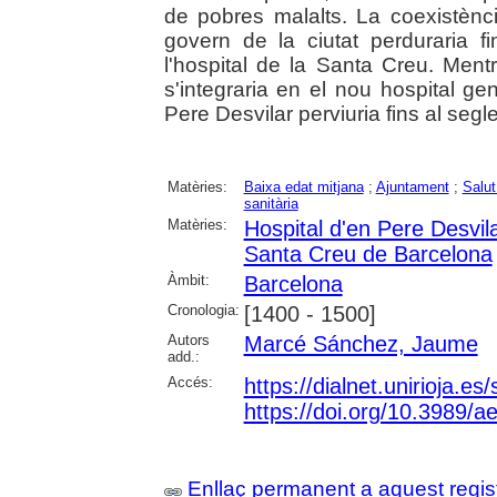
de pobres malalts. La coexistènc
govern de la ciutat perduraria 
l'hospital de la Santa Creu. Ment
s'integraria en el nou hospital gene
Pere Desvilar perviuria fins al segl
Matèries:
Baixa edat mitjana
;
Ajuntament
;
Salut
sanitària
Matèries:
Hospital d'en Pere Desvil
Santa Creu de Barcelona
Àmbit:
Barcelona
Cronologia:
[1400 - 1500]
Autors
Marcé Sánchez, Jaume
add.:
Accés:
https://dialnet.unirioja.e
https://doi.org/10.3989/
Enllaç permanent a aquest regis