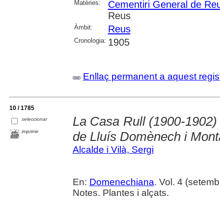
Matèries:
Cementiri General de Re
Reus
Àmbit:
Reus
Cronologia:
1905
Enllaç permanent a aquest regis
10 / 1785
La Casa Rull (1900-1902) 
seleccionar
imprimir
de Lluís Domènech i Mont
Alcalde i Vilà, Sergi
En:
Domenechiana
. Vol. 4 (setembr
Notes. Plantes i alçats.