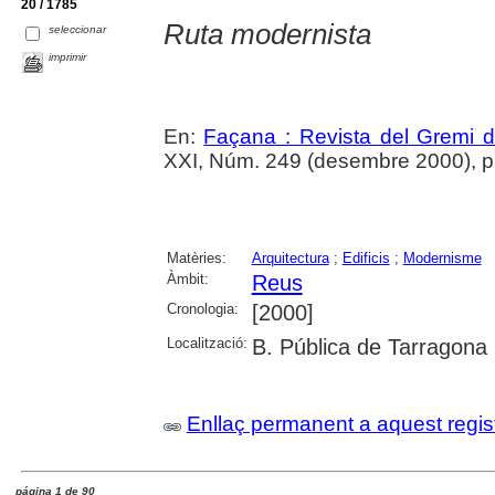
20 / 1785
Ruta modernista
seleccionar
imprimir
En:
Façana : Revista del Gremi 
XXI, Núm. 249 (desembre 2000), p
Matèries:
Arquitectura
;
Edificis
;
Modernisme
Àmbit:
Reus
Cronologia:
[2000]
Localització:
B. Pública de Tarragona
Enllaç permanent a aquest regis
página 1 de 90