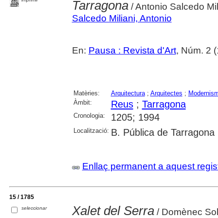
Tarragona
/ Antonio Salcedo Mil
Salcedo Miliani, Antonio
En:
Pausa : Revista d'Art
, Núm. 2 (
Matèries:
Arquitectura
;
Arquitectes
;
Modernis
Àmbit:
Reus
;
Tarragona
Cronologia:
1205; 1994
Localització:
B. Pública de Tarragona
Enllaç permanent a aquest regis
15 / 1785
Xalet del Serra
seleccionar
/ Domènec So