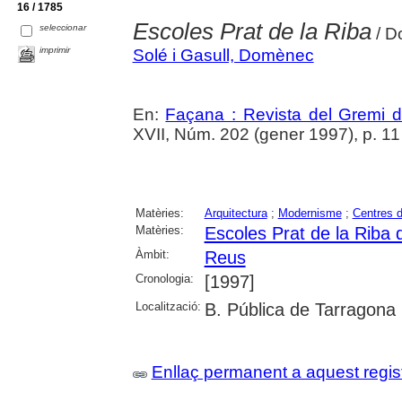
16 / 1785
Escoles Prat de la Riba
seleccionar
/ D
imprimir
Solé i Gasull, Domènec
En:
Façana : Revista del Gremi 
XVII, Núm. 202 (gener 1997), p. 11
Matèries:
Arquitectura
;
Modernisme
;
Centres 
Matèries:
Escoles Prat de la Riba
Àmbit:
Reus
Cronologia:
[1997]
Localització:
B. Pública de Tarragona
Enllaç permanent a aquest regis