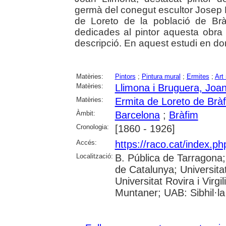
germà del conegut escultor Josep L
de Loreto de la població de Brà
dedicades al pintor aquesta obr
descripció. En aquest estudi en don
Matèries:
Pintors
;
Pintura mural
;
Ermites
;
Art 
Matèries:
Llimona i Bruguera, Joa
Matèries:
Ermita de Loreto de Brà
Àmbit:
Barcelona
;
Bràfim
Cronologia:
[1860 - 1926]
Accés:
https://raco.cat/index.p
Localització:
B. Pública de Tarragona
de Catalunya; Universita
Universitat Rovira i Virgi
Muntaner; UAB: Sibhil·la