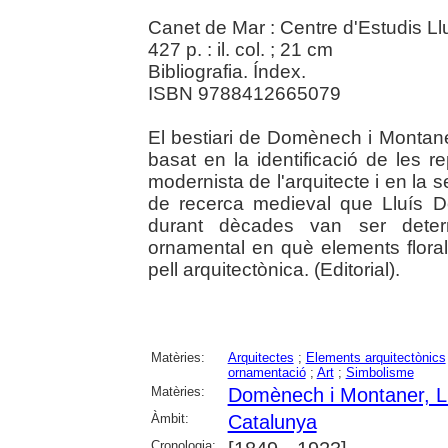
Canet de Mar : Centre d'Estudis L
427 p. : il. col. ; 21 cm
Bibliografia. Índex.
ISBN 9788412665079
El bestiari de Domènech i Montane
basat en la identificació de les 
modernista de l'arquitecte i en la s
de recerca medieval que Lluís 
durant dècades van ser determ
ornamental en què elements flora
pell arquitectònica. (Editorial).
Matèries:
Arquitectes
;
Elements arquitectònics
ornamentació
;
Art
;
Simbolisme
Matèries:
Domènech i Montaner, L
Àmbit:
Catalunya
Cronologia: