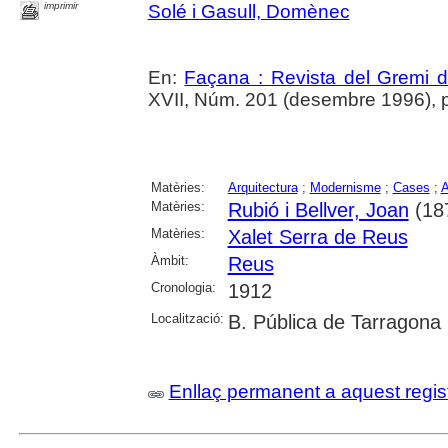
imprimir
Solé i Gasull, Domènec
En:
Façana : Revista del Gremi 
XVII, Núm. 201 (desembre 1996), p. 
Matèries:
Arquitectura
;
Modernisme
;
Cases
;
A
Matèries:
Rubió i Bellver, Joan
(18
Matèries:
Xalet Serra de Reus
Àmbit:
Reus
Cronologia:
1912
Localització:
B. Pública de Tarragona
Enllaç permanent a aquest regis