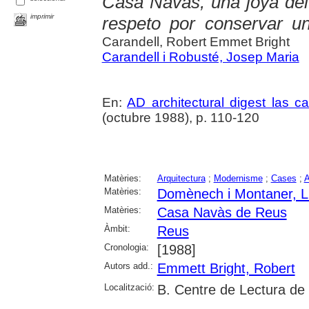
Casa Navàs, una joya del 
imprimir
respeto por conservar u
Carandell, Robert Emmet Bright
Carandell i Robusté, Josep Maria
En:
AD architectural digest las 
(octubre 1988), p. 110-120
Matèries:
Arquitectura
;
Modernisme
;
Cases
;
A
Matèries:
Domènech i Montaner, L
Matèries:
Casa Navàs de Reus
Àmbit:
Reus
Cronologia:
[1988]
Autors add.:
Emmett Bright, Robert
Localització:
B. Centre de Lectura de