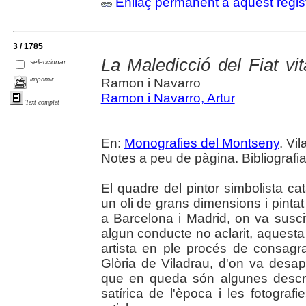
Enllaç permanent a aquest regis
3 / 1785
La Maledicció del Fiat vi
seleccionar
imprimir
Ramon i Navarro
Ramon i Navarro, Artur
Text complet
En:
Monografies del Montseny
. Vi
Notes a peu de pàgina. Bibliografia.
El quadre del pintor simbolista cat
un oli de grans dimensions i pintat
a Barcelona i Madrid, on va susci
algun conducte no aclarit, aquesta
artista en ple procés de consagra
Glòria de Viladrau, d'on va desap
que en queda són algunes descri
satírica de l'època i les fotograf