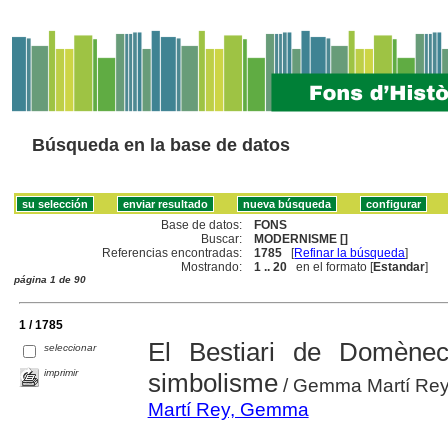
Búsqueda en la base de datos
Base de datos:
FONS
Buscar:
MODERNISME []
Referencias encontradas:
1785
[
Refinar la búsqueda
]
Mostrando:
1 .. 20
en el formato [
Estandar
]
página 1 de 90
1 / 1785
El Bestiari de Domènec
seleccionar
imprimir
simbolisme
/ Gemma Martí Re
Martí Rey, Gemma