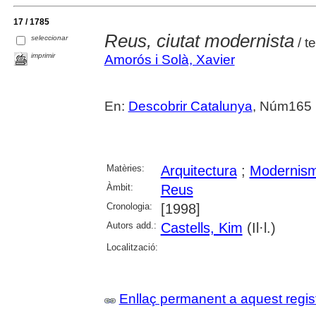
17 / 1785
Reus, ciutat modernista
seleccionar
/ t
imprimir
Amorós i Solà, Xavier
En:
Descobrir Catalunya
, Núm165 (
Matèries:
Arquitectura
;
Modernis
Àmbit:
Reus
Cronologia:
[1998]
Autors add.:
Castells, Kim
(Il·l.)
Localització:
Enllaç permanent a aquest regis