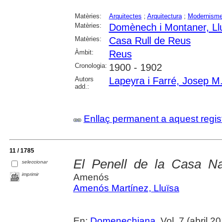
Matèries:
Arquitectes
;
Arquitectura
;
Modernism
Matèries:
Domènech i Montaner, Ll
Matèries:
Casa Rull de Reus
Àmbit:
Reus
Cronologia:
1900 - 1902
Autors
Lapeyra i Farré, Josep M
add.:
Enllaç permanent a aquest regis
11 / 1785
El Penell de la Casa N
seleccionar
imprimir
Amenós
Amenós Martínez, Lluïsa
En:
Domenechiana
. Vol. 7 (abril 20