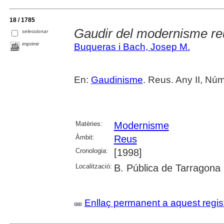
18 / 1785
Gaudir del modernisme r
seleccionar
imprimir
Buqueras i Bach, Josep M.
En:
Gaudinisme
. Reus. Any II, Nú
Matèries:
Modernisme
Àmbit:
Reus
Cronologia:
[1998]
Localització:
B. Pública de Tarragona
Enllaç permanent a aquest regis