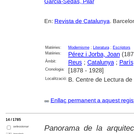
Garcia-Sedas, Pilar
En:
Revista de Catalunya
. Barcelo
Matèries:
Modernisme
;
Literatura
;
Escriptors
Matèries:
Pérez i Jorba, Joan
(187
Àmbit:
Reus
;
Catalunya
;
París
Cronologia:
[1878 - 1928]
Localització:
B. Centre de Lectura de
Enllaç permanent a aquest regis
14 / 1785
Panorama de la arquite
seleccionar
imprimir