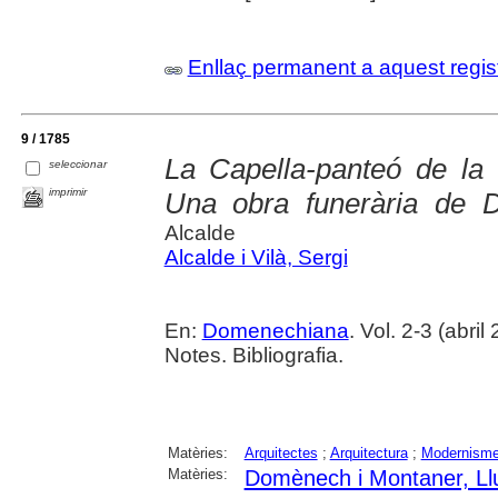
Enllaç permanent a aquest regis
9 / 1785
La Capella-panteó de la
seleccionar
imprimir
Una obra funerària de 
Alcalde
Alcalde i Vilà, Sergi
En:
Domenechiana
. Vol. 2-3 (abril
Notes. Bibliografia.
Matèries:
Arquitectes
;
Arquitectura
;
Modernism
Matèries:
Domènech i Montaner, Ll