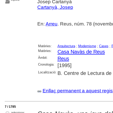
Josep Cartanyà
Cartanyà, Josep
En:
Arreu
. Reus, núm. 78 (novembr
Matèries:
Arquitectura
;
Modernisme
;
Cases
;
Matèries:
Casa Navàs de Reus
Àmbit:
Reus
Cronologia:
[1995]
Localització:
B. Centre de Lectura de
Enllaç permanent a aquest regis
7 / 1785
seleccionar