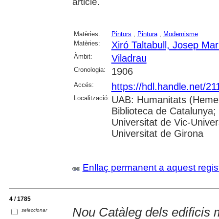
article.
Matèries:
Pintors
;
Pintura
;
Modernisme
Matèries:
Xiró Taltabull, Josep Mar
Àmbit:
Viladrau
Cronologia:
1906
Accés:
https://hdl.handle.net/2
Localització:
UAB: Humanitats (Hemero
Biblioteca de Catalunya;
Universitat de Vic-Univer
Universitat de Girona
Enllaç permanent a aquest regis
4 / 1785
Nou Catàleg dels edificis
seleccionar