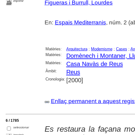
imprimir
Figueras i Burrull, Lourdes
En:
Espais Mediterranis
, núm. 2 (ab
Matèries:
Arquitectura
;
Modernisme
;
Cases
;
Ar
Matèries:
Domènech i Montaner, Ll
Matèries:
Casa Navàs de Reus
Àmbit:
Reus
Cronologia:
[2000]
Enllaç permanent a aquest regis
6 / 1785
Es restaura la façana m
seleccionar
imprimir