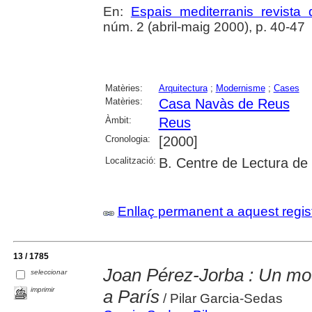
En:
Espais mediterranis revista d
núm. 2 (abril-maig 2000), p. 40-47
Matèries:
Arquitectura
;
Modernisme
;
Cases
Matèries:
Casa Navàs de Reus
Àmbit:
Reus
Cronologia:
[2000]
Localització:
B. Centre de Lectura de
Enllaç permanent a aquest regis
13 / 1785
Joan Pérez-Jorba : Un mod
seleccionar
imprimir
a París
/ Pilar Garcia-Sedas