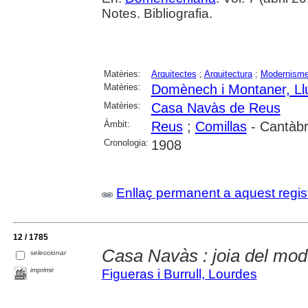
Notes. Bibliografia.
Matèries:
Arquitectes
;
Arquitectura
;
Modernism
Matèries:
Domènech i Montaner, Ll
Matèries:
Casa Navàs de Reus
Àmbit:
Reus
;
Comillas
- Cantàbr
Cronologia:
1908
Enllaç permanent a aquest regis
12 / 1785
Casa Navàs : joia del mo
seleccionar
imprimir
Figueras i Burrull, Lourdes