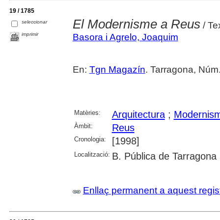
19 / 1785
El Modernisme a Reus
seleccionar
/ Te
imprimir
Basora i Agrelo, Joaquim
En:
Tgn Magazín
. Tarragona, Núm. 
Matèries:
Arquitectura
;
Modernis
Àmbit:
Reus
Cronologia:
[1998]
Localització:
B. Pública de Tarragona
Enllaç permanent a aquest regis