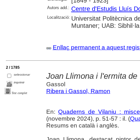
[1849 - 1923]
Autors add.:
Centre d'Estudis Lluís 
Localització:
Universitat Politècnica 
Muntaner; UAB: Sibhil·la
Enllaç permanent a aquest regis
2 / 1785
Joan Llimona i l'ermita de
seleccionar
imprimir
Gassol
Ribera i Gassol, Ramon
Text complet
En:
Quaderns de Vilaniu : miscel
(novembre 2024), p. 51-57 : il. (
Qua
Resums en català i anglès.
Joan Llimona, destacat pintor d