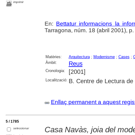
imprimir
En:
Bettatur informacions la info
Tarragona, núm. 18 (abril 2001), p.
Matèries:
Arquitectura
;
Modernisme
;
Cases
;
C
Àmbit:
Reus
Cronologia:
[2001]
Localització:
B. Centre de Lectura de
Enllaç permanent a aquest regis
5 / 1785
Casa Navàs, joia del mod
seleccionar