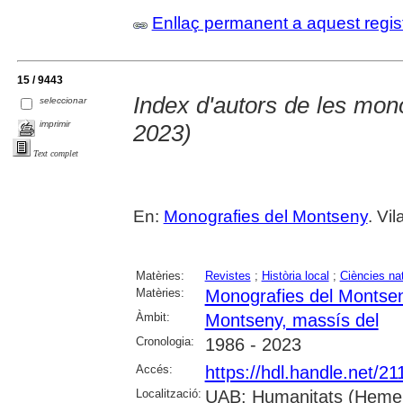
Enllaç permanent a aquest regis
15 / 9443
Index d'autors de les mon
seleccionar
imprimir
2023)
Text complet
En:
Monografies del Montseny
. Vi
Matèries:
Revistes
;
Història local
;
Ciències na
Matèries:
Monografies del Montse
Àmbit:
Montseny, massís del
Cronologia:
1986 - 2023
Accés:
https://hdl.handle.net/2
Localització:
UAB: Humanitats (Hemero