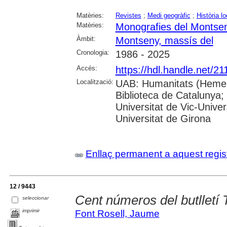
Matèries:
Revistes
;
Medi geogràfic
;
Història lo
Matèries:
Monografies del Montse
Àmbit:
Montseny, massís del
Cronologia:
1986 - 2025
Accés:
https://hdl.handle.net/2
Localització:
UAB: Humanitats (Hemero
Biblioteca de Catalunya;
Universitat de Vic-Univer
Universitat de Girona
Enllaç permanent a aquest regis
12 / 9443
Cent números del butlletí
seleccionar
imprimir
Font Rosell, Jaume