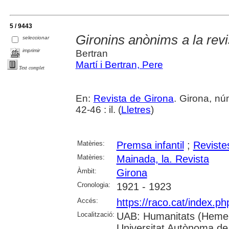
5 / 9443
Gironins anònims a la rev
seleccionar
imprimir
Bertran
Martí i Bertran, Pere
Text complet
En:
Revista de Girona
. Girona, n
42-46 : il. (
Lletres
)
Matèries:
Premsa infantil
;
Reviste
Matèries:
Mainada, la. Revista
Àmbit:
Girona
Cronologia:
1921 - 1923
Accés:
https://raco.cat/index.p
Localització:
UAB: Humanitats (Hemer
Universitat Autònoma de