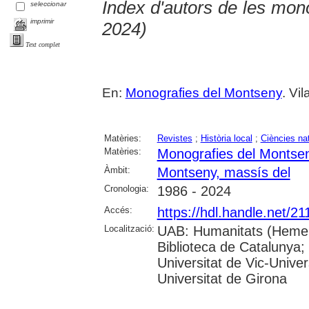
Index d'autors de les mon
seleccionar
imprimir
2024)
Text complet
En:
Monografies del Montseny
. Vi
Matèries:
Revistes
;
Història local
;
Ciències na
Matèries:
Monografies del Montse
Àmbit:
Montseny, massís del
Cronologia:
1986 - 2024
Accés:
https://hdl.handle.net/2
Localització:
UAB: Humanitats (Hemero
Biblioteca de Catalunya;
Universitat de Vic-Univer
Universitat de Girona