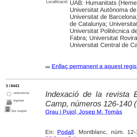
Localització:
UAB: Humanitats (Hemer
Universitat Autònoma de
Universitat de Barcelona;
de Catalunya; Universitat
Universitat Politècnica 
Fabra; Universitat Rovira 
Universitat Central de C
Enllaç permanent a aquest regis
3 / 9443
Indexació de la revista 
seleccionar
imprimir
Camp, números 126-140 (
Grau i Pujol, Josep M. Tomàs
Text complet
En:
Podall
. Montblanc, núm. 12-