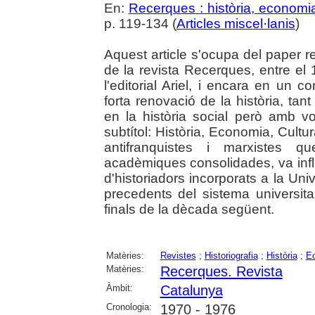
En:
Recerques : història, economia
p. 119-134 (
Articles miscel·lanis
)
Aquest article s'ocupa del paper r
de la revista Recerques, entre el 
l'editorial Ariel, i encara en un 
forta renovació de la història, ta
en la història social però amb v
subtítol: Història, Economia, Cult
antifranquistes i marxistes q
acadèmiques consolidades, va infl
d'historiadors incorporats a la Un
precedents del sistema universitar
finals de la dècada següent.
Matèries:
Revistes
;
Historiografia
;
Història
;
E
Matèries:
Recerques. Revista
Àmbit:
Catalunya
Cronologia:
1970 - 1976