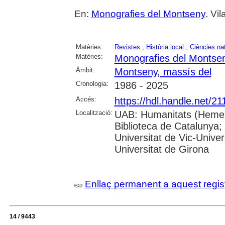
En:
Monografies del Montseny
. Vi
Matèries:
Revistes
;
Història local
;
Ciències na
Matèries:
Monografies del Montse
Àmbit:
Montseny, massís del
Cronologia:
1986 - 2025
Accés:
https://hdl.handle.net/2
Localització:
UAB: Humanitats (Hemero
Biblioteca de Catalunya;
Universitat de Vic-Univer
Universitat de Girona
Enllaç permanent a aquest regis
14 / 9443