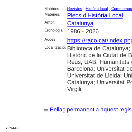
Matèries:
Revistes
;
Història local
;
Commemora
Matèries:
Plecs d'Història Local
Àmbit:
Catalunya
Cronologia:
1986 - 2026
Accés:
https://raco.cat/index.p
Localització:
Biblioteca de Catalunya;
Històric de la Ciutat de
Reus; UAB: Humanitats (
Barcelona; Universitat de
Universitat de Lleida; Un
Catalunya; Universitat P
Virgili
Enllaç permanent a aquest regis
7 / 9443