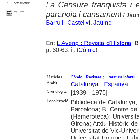
La Censura franquista i el
seleccionar
imprimir
paranoia i cansament
/ Jaum
Barrull i Castellví, Jaume
En:
L'Avenç : Revista d'Història
. 
p. 60-63: il. (
Còmic
)
Matèries:
Còmic
;
Revistes
;
Literatura infantil
;
Àmbit:
Catalunya
;
Espanya
Cronologia:
[1939 - 1975]
Localització:
Biblioteca de Catalunya; 
Barcelona; B. Centre de
(Hemeroteca); Universita
Girona; Arxiu Històric de
Universitat de Vic-Univer
Universitat Pompeu Fabra;