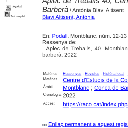
Aplec de Treballs 40, Cen
imprimir
Barberà
/ Antònia Blavi Altisent
Blavi Altisent, Antònia
Text complet
En:
Podall
. Montblanc, núm. 12-13 
Ressenya de:
. Aplec de Treballs, 40. Montbla
barberà, 2022
Matèries:
Ressenyes
;
Revistes
;
Història local
;
Matèries:
Centre d'Estudis de la C
Àmbit:
Montblanc
;
Conca de Ba
Cronologia:
2022
Accés:
https://raco.cat/index.ph
Enllaç permanent a aquest regis