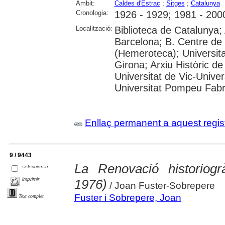
Àmbit:
Caldes d'Estrac
;
Sitges
;
Catalunya
Cronologia:
1926 - 1929; 1981 - 200
Localització:
Biblioteca de Catalunya; 
Barcelona; B. Centre de
(Hemeroteca); Universita
Girona; Arxiu Històric de
Universitat de Vic-Univer
Universitat Pompeu Fabra;
Enllaç permanent a aquest regis
9 / 9443
La Renovació historiog
seleccionar
imprimir
1976)
/ Joan Fuster-Sobrepere
Fuster i Sobrepere, Joan
Text complet