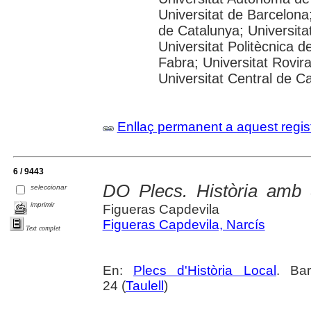
Universitat de Barcelona;
de Catalunya; Universitat
Universitat Politècnica 
Fabra; Universitat Rovira 
Universitat Central de C
Enllaç permanent a aquest regis
6 / 9443
DO Plecs. Història amb 
seleccionar
imprimir
Figueras Capdevila
Figueras Capdevila, Narcís
Text complet
En:
Plecs d'Història Local
. Bar
24 (
Taulell
)