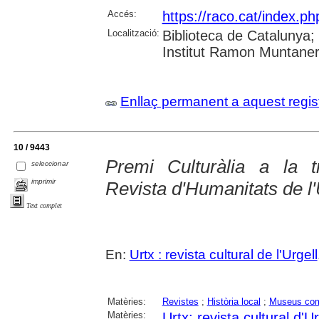
Accés:
https://raco.cat/index.
Localització:
Biblioteca de Catalunya
Institut Ramon Muntaner;
Enllaç permanent a aquest regis
10 / 9443
Premi Culturàlia a la t
seleccionar
imprimir
Revista d'Humanitats de l
Text complet
En:
Urtx : revista cultural de l'Urgell
Matèries:
Revistes
;
Història local
;
Museus com
Matèries:
Urtx: revista cultural d'Ur