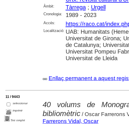
Àmbit:
Tàrrega
;
Urgell
Cronologia:
1989 - 2023
Accés:
https://raco.cat/index.ph
Localització:
UAB: Humanitats (Hemero
Universitat de Girona; Un
de Catalunya; Universita
Universitat Pompeu Fabra;
Universitat de Lleida
Enllaç permanent a aquest regis
11 / 9443
40 volums de Monograf
seleccionar
imprimir
bibliomètric
/ Oscar Farrerons V
Farrerons Vidal, Oscar
Text complet