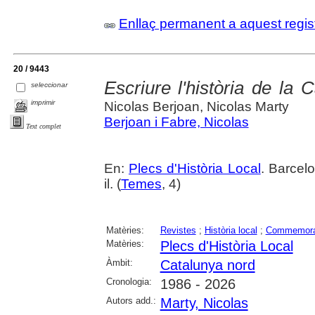
Enllaç permanent a aquest regis
20 / 9443
Escriure l'història de la
seleccionar
imprimir
Nicolas Berjoan, Nicolas Marty
Berjoan i Fabre, Nicolas
Text complet
En:
Plecs d'Història Local
. Barcel
il. (
Temes
, 4)
Matèries:
Revistes
;
Història local
;
Commemora
Matèries:
Plecs d'Història Local
Àmbit:
Catalunya nord
Cronologia:
1986 - 2026
Autors add.:
Marty, Nicolas