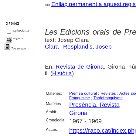
Enllaç permanent a aquest regis
2 / 9443
Les Edicions orals de Pres
seleccionar
imprimir
text: Josep Clara
Clara i Resplandis, Josep
Text complet
En:
Revista de Girona
. Girona, nú
il. (
Història
)
Matèries:
Premsa cultural
;
Revistes
;
Actes soc
Franquisme
;
Tardofranquisme
Matèries:
Presència. Revista
Àmbit:
Girona
Cronologia:
1967 - 1969
Accés:
https://raco.cat/index.p