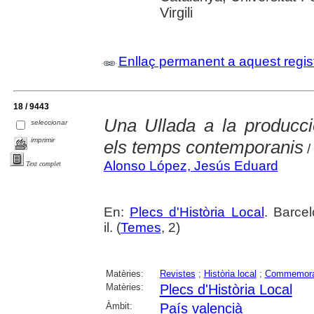
Virgili
Enllaç permanent a aquest regis
18 / 9443
Una Ullada a la producci
seleccionar
imprimir
els temps contemporanis
/
Alonso López, Jesús Eduard
Text complet
En:
Plecs d'Història Local
. Barcel
il. (
Temes
, 2)
Matèries:
Revistes
;
Història local
;
Commemora
Matèries:
Plecs d'Història Local
Àmbit:
País valencià