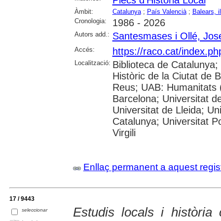
Àmbit:
Catalunya
;
País Valencià
;
Balears, i
Cronologia:
1986 - 2026
Autors add.:
Santesmases i Ollé, Jos
Accés:
https://raco.cat/index.p
Localització:
Biblioteca de Catalunya;
Històric de la Ciutat de
Reus; UAB: Humanitats (
Barcelona; Universitat de
Universitat de Lleida; Un
Catalunya; Universitat P
Virgili
Enllaç permanent a aquest regis
17 / 9443
Estudis locals i històri
seleccionar