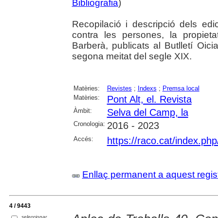
Bibliografia
)
Recopilació i descripció dels edi
contra les persones, la propieta
Barberà, publicats al Butlletí Oici
segona meitat del segle XIX.
Matèries:
Revistes
;
Indexs
;
Premsa local
Matèries:
Pont Alt, el. Revista
Àmbit:
Selva del Camp, la
Cronologia:
2016 - 2023
Accés:
https://raco.cat/index.ph
Enllaç permanent a aquest regis
4 / 9443
seleccionar