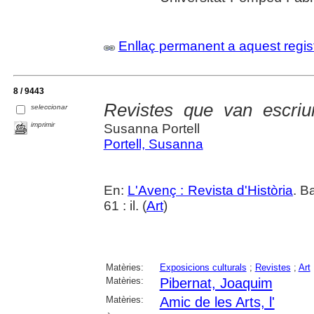
Enllaç permanent a aquest regis
8 / 9443
Revistes que van escriu
seleccionar
imprimir
Susanna Portell
Portell, Susanna
En:
L'Avenç : Revista d'Història
. B
61 : il. (
Art
)
Matèries:
Exposicions culturals
;
Revistes
;
Art
Matèries:
Pibernat, Joaquim
Matèries:
Amic de les Arts, l'