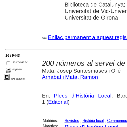
Biblioteca de Catalunya;
Universitat de Vic-Univer
Universitat de Girona
Enllaç permanent a aquest regis
16 / 9443
200 números al servei de l
seleccionar
imprimir
Mata, Josep Santesmases i Ollé
Arnabat i Mata, Ramon
Text complet
En:
Plecs d'Història Local
. Bar
1 (
Editorial
)
Matèries:
Revistes
;
Història local
;
Commemora
Matèries:
Plecs d'Història Local