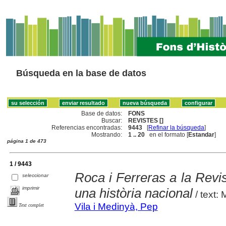
Búsqueda en la base de datos
Base de datos:
FONS
Buscar:
REVISTES []
Referencias encontradas:
9443
[
Refinar la búsqueda
]
Mostrando:
1 .. 20
en el formato [
Estandar
]
página 1 de 473
1 / 9443
Roca i Ferreras a la Revis
seleccionar
imprimir
una història nacional
/ text:
Vila i Medinyà, Pep
Text complet