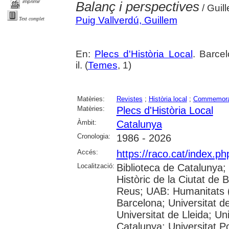
imprimir
Balanç i perspectives
/ Guil
Puig Vallverdú, Guillem
Text complet
En:
Plecs d'Història Local
. Barcel
il. (
Temes
, 1)
Matèries:
Revistes
;
Història local
;
Commemora
Matèries:
Plecs d'Història Local
Àmbit:
Catalunya
Cronologia:
1986 - 2026
Accés:
https://raco.cat/index.p
Localització:
Biblioteca de Catalunya;
Històric de la Ciutat de
Reus; UAB: Humanitats (
Barcelona; Universitat de
Universitat de Lleida; Un
Catalunya; Universitat P