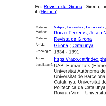
En:
Revista de Girona
. Girona, n
il. (
Història
)
Matèries:
Metges
;
Historiadors
;
Historiografia
Matèries:
Roca i Ferreras, Josep 
Matèries:
Revista de Girona
Àmbit:
Girona
;
Catalunya
Cronologia:
1834 - 1891
Accés:
https://raco.cat/index.p
Localització:
UAB: Humanitats (Hemer
Universitat Autònoma de
Universitat de Barcelona;
Catalunya; Universitat de
Politècnica de Catalunya
Rovira i Virgili; Universi