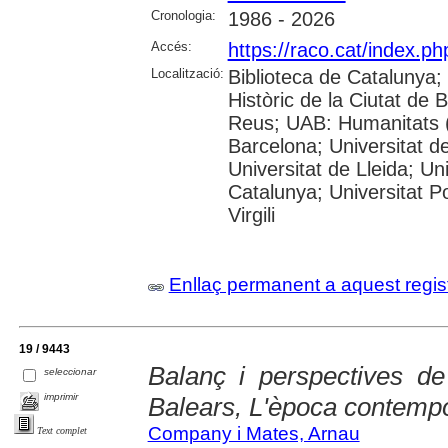
Cronologia:
1986 - 2026
Accés:
https://raco.cat/index.p
Localització:
Biblioteca de Catalunya;
Històric de la Ciutat de
Reus; UAB: Humanitats (
Barcelona; Universitat de
Universitat de Lleida; Un
Catalunya; Universitat P
Virgili
Enllaç permanent a aquest regis
19 / 9443
Balanç i perspectives de 
seleccionar
imprimir
Balears, L'època contemp
Company i Mates, Arnau
Text complet