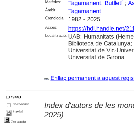
Matèries:
Tagamanent. Butlletí
;
As
Àmbit:
Tagamanent
Cronologia:
1982 - 2025
Accés:
https://hdl.handle.net/2
Localització:
UAB: Humanitats (Hemero
Biblioteca de Catalunya;
Universitat de Vic-Univer
Universitat de Girona
Enllaç permanent a aquest regis
13 / 9443
Index d'autors de les mon
seleccionar
imprimir
2025)
Text complet