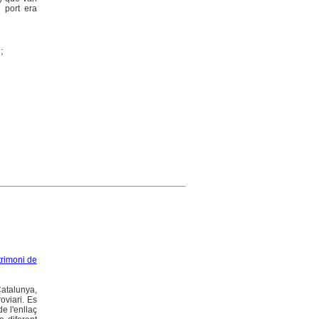
l port era
;
rimoni de
Catalunya,
oviari. Es
e l'enllaç