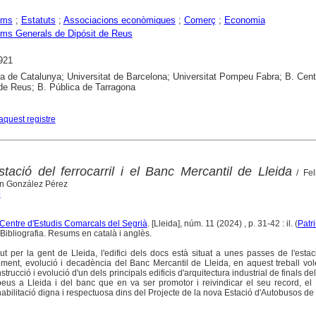
ems
;
Estatuts
;
Associacions econòmiques
;
Comerç
;
Economia
ms Generals de Dipósit de Reus
921
ca de Catalunya; Universitat de Barcelona; Universitat Pompeu Fabra; B. Cent
de Reus; B. Pública de Tarragona
aquest registre
tació del ferrocarril i el Banc Mercantil de Lleida
/ Fel
n González Pérez
p
l Centre d'Estudis Comarcals del Segrià
. [Lleida], núm. 11 (2024) , p. 31-42 : il. (
Patr
Bibliografia. Resums en català i anglès.
 per la gent de Lleida, l'edifici dels docs està situat a unes passes de l'estac
xement, evolució i decadència del Banc Mercantil de Lleida, en aquest treball v
strucció i evolució d'un dels principals edificis d'arquitectura industrial de finals de
us a Lleida i del banc que en va ser promotor i reivindicar el seu record, el 
abilitació digna i respectuosa dins del Projecte de la nova Estació d'Autobusos de 