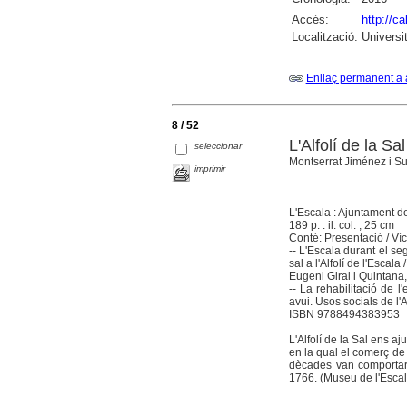
Accés:
http://c
Localització:
Universi
Enllaç permanent a 
8 / 52
L'Alfolí de la Sal
seleccionar
Montserrat Jiménez i Sur
imprimir
L'Escala : Ajuntament d
189 p. : il. col. ; 25 cm
Conté: Presentació / Víct
-- L'Escala durant el seg
sal a l'Alfolí de l'Escal
Eugeni Giral i Quintana, 
-- La rehabilitació de l'
avui. Usos socials de l'Al
ISBN 9788494383953
L'Alfolí de la Sal ens aj
en la qual el comerç de 
dècades van comportar 
1766. (Museu de l'Escal