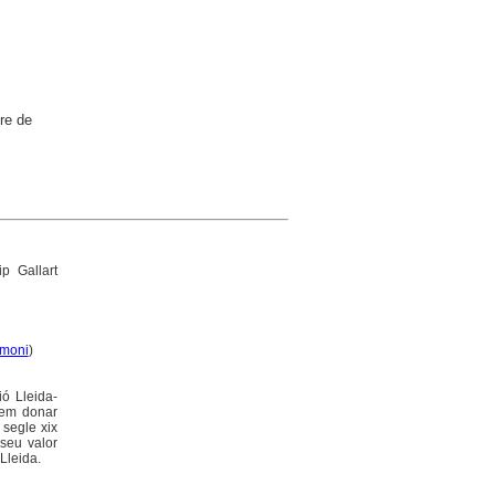
re de
ip Gallart
imoni
)
ió Lleida-
olem donar
l segle xix
seu valor
Lleida.