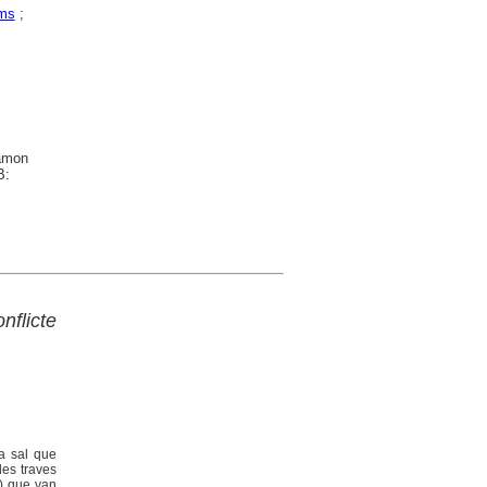
ms
;
Ramon
B:
nflicte
la sal que
les traves
s) que van