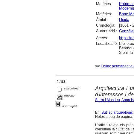
Matèries:
Patrimon
Moderni
Matèries:
Banc Mer
Àmbit:
Lleida
Cronologia:
[1861 - 
Autors add.:
Gonzále
Accés:
https://
Localització:
Bibliote
Berengue
Sibhil·la
Enllaç permanent a 
4 / 52
Arquitectura i u
seleccionar
d'interessos i d
imprimir
Serra i Masdeu, Anna Is
Text complet
En:
Butlletí arqueològic
Notes a peu de pàgina.
L'article relata els p
consumia la ciutat de Ta
que van sorgir per part