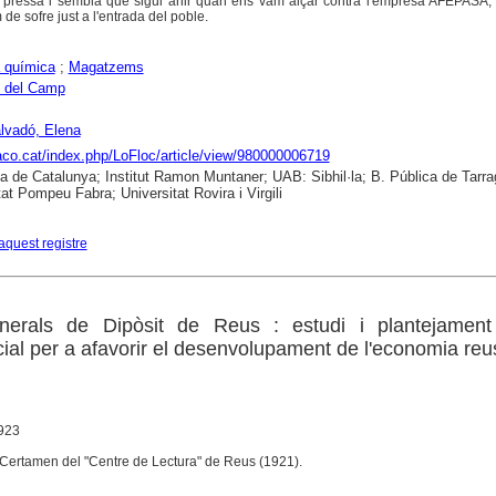
pressa i sembla que sigui ahir quan ens vam alçar contra l'empresa AFEPASA, 
e sofre just a l'entrada del poble.
a química
;
Magatzems
ó del Camp
lvadó, Elena
raco.cat/index.php/LoFloc/article/view/980000006719
ca de Catalunya; Institut Ramon Muntaner; UAB: Sibhil·la; B. Pública de Tarr
tat Pompeu Fabra; Universitat Rovira i Virgili
aquest registre
erals de Dipòsit de Reus : estudi i plantejament
cial per a afavorir el desenvolupament de l'economia re
1923
V Certamen del "Centre de Lectura" de Reus (1921).