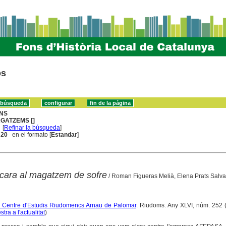
os
NS
GATZEMS []
[
Refinar la búsqueda
]
. 20
en el formato [
Estandar
]
 cara al magatzem de sofre
/ Roman Figueras Melià, Elena Prats Salv
del Centre d'Estudis Riudomencs Arnau de Palomar
. Riudoms. Any XLVI, núm. 252 (
stra a l'actualitat
)