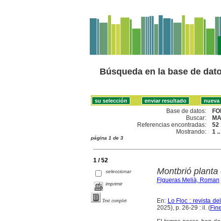
Búsqueda en la base de dat
Base de datos:
FO
Buscar:
MA
Referencias encontradas:
52
Mostrando:
1 .
página 1 de 3
1 / 52
Montbrió planta
seleccionar
Figueras Melià, Roman
imprimir
En:
Lo Floc : revista 
Text complet
2025), p. 26-29 : il. (
Fine