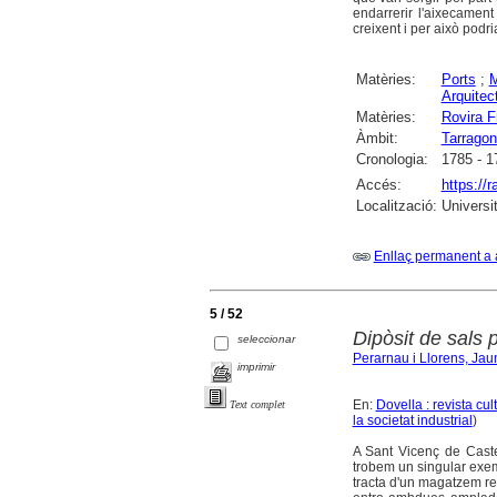
endarrerir l'aixecament
creixent i per això podr
Matèries:
Ports
;
Arquitec
Matèries:
Rovira F
Àmbit:
Tarrago
Cronologia:
1785 - 1
Accés:
https://
Localització:
Universi
Enllaç permanent a 
5 / 52
Dipòsit de sals 
seleccionar
Perarnau i Llorens, Ja
imprimir
En:
Dovella : revista cu
Text complet
la societat industrial
)
A Sant Vicenç de Castel
trobem un singular exemp
tracta d'un magatzem re