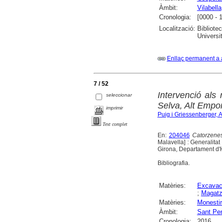
Àmbit:
Vilabella
Cronologia:
[0000 - 
Localització:
Bibliote
Universi
Enllaç permanent a 
7 / 52
Intervenció al
seleccionar
Selva, Alt Empo
imprimir
Puig i Griessenberger, 
Text complet
En:
204046
Catorzene
Malavella] : Generalit
Girona, Departament d'Hi
Bibliografia.
Matèries:
Excavac
;
Magat
Matèries:
Monestir
Àmbit:
Sant Pe
Cronologia:
2016