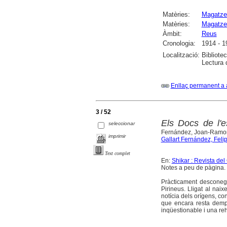
Matèries:
Magatz
Matèries:
Magatze
Àmbit:
Reus
Cronologia:
1914 - 1
Localització:
Bibliote
Lectura 
Enllaç permanent a 
3 / 52
Els Docs de l'es
seleccionar
Fernández, Joan-Ramo
imprimir
Gallart Fernández, Feli
Text complet
En:
Shikar : Revista de
Notes a peu de pàgina. 
Pràcticament desconegut
Pirineus. Lligat al nai
notícia dels orígens, con
que encara resta dempe
inqüestionable i una reh