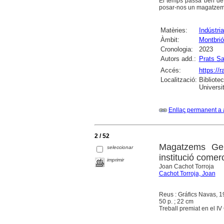
El temps passa ben de 
posar-nos un magatzem d
Matèries:
Indústri
Àmbit:
Montbri
Cronologia:
2023
Autors add.:
Prats Sa
Accés:
https://
Localització:
Bibliote
Universi
Enllaç permanent a 
2 / 52
Magatzems Gen
seleccionar
institució comer
imprimir
Joan Cachot Torroja
Cachot Torroja, Joan
Reus : Gráfics Navas, 
50 p. ; 22 cm
Treball premiat en el I