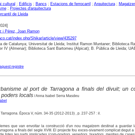
i cultural
;
Edificis
;
Bancs
;
Estacions de ferrocarril
;
Arquitectura
;
Magatze
sme
;
Projectes d'arquitectura
cantil de Lleida
2024]
z i Pérez, Joan Ramon
raco.cat/index.php/Shikar/article/view/435297
ca de Catalunya; Universitat de Lleida; Institut Ramon Muntaner; Biblioteca 
r IV (Almenar); Biblioteca Sant Bartomeu (Alpicat); B. Pública de Lleida; UA
aquest registre
rbanisme al port de Tarragona a finals del divuit; un co
e poders locals
/ Anna Isabel Serra Masdeu
abel
. Tarragona. Època V, núm. 34-35 (2012-2013) , p. 237-257 : il.
roblemes que van envoltar la construcció d'un nou magatzem destinat a guardar 
rragona a finals del segle XVIII. El projecte fou exces-sivament complicat degut a 
 de totes les parts implicades (com-pradors, venedors, taxadors, mestres de case