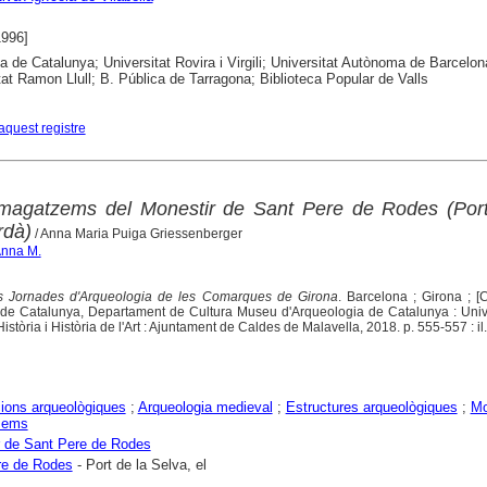
1996]
ca de Catalunya; Universitat Rovira i Virgili; Universitat Autònoma de Barcelon
tat Ramon Llull; B. Pública de Tarragona; Biblioteca Popular de Valls
aquest registre
s magatzems del Monestir de Sant Pere de Rodes (Port
rdà)
/ Anna Maria Puiga Griessenberger
Anna M.
s Jornades d'Arqueologia de les Comarques de Girona
. Barcelona ; Girona ; 
at de Catalunya, Departament de Cultura Museu d'Arqueologia de Catalunya : Univ
stòria i Història de l'Art : Ajuntament de Caldes de Malavella, 2018. p. 555-557 : il.
ions arqueològiques
;
Arqueologia medieval
;
Estructures arqueològiques
;
Mo
zems
 de Sant Pere de Rodes
re de Rodes
- Port de la Selva, el