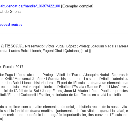
alaix.gencat.cat/handle/10687/422100
[Exemplar complet]
tat de Girona
aquest registre
 a l'Escala
/ Presentació: Víctor Puga i López ; Pròleg: Joaquim Nadal i Farreras
eda, Lurdes Boix i Llonch, Eugeni Giral i Quintana, [et al.]]
e l'Escala, 2017
or Puga i López, alcalde -- Pròleg: L'Alfolí de l'Escala / Joaquim Nadal i Farreras, h
le XVIII / Montserrat Jiménez i Sureda, historiadora -- La sal de l'Alfolí. L'administr
a / Lurdes Boix i Llonch, historiadora -- El port de l'Escala. La duana un element dina
economista -- Valor arquitectònic de l'Alfolí de l'Escala / Ramon Ripoll i Masferrer, 
edifici de l'Alfolí de la Sal / Josep Fuses, Joan M. Viader i Jordi Paulí, arquitectes 
folí / Eduard Carbonell i Esteller, historiador de l'art. Textos en català i castellà.
uda a explicar, com cap altre element patrimonial, la història recent de la nostra vila
la sal i la funció de duana marítima, juntament amb l'activitat pesquera i la salaó,
un creixement econòmic i demogràfic importantíssim, fins convertir l'Escala en 
a).