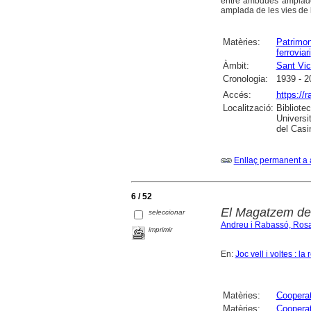
entre ambdues amplades
amplada de les vies de
Matèries:
Patrimon
ferroviari
Àmbit:
Sant Vic
Cronologia:
1939 - 2
Accés:
https://
Localització:
Bibliote
Universi
del Casi
Enllaç permanent a 
6 / 52
El Magatzem de 
seleccionar
Andreu i Rabassó, Ros
imprimir
En:
Joc vell i voltes : la
Matèries:
Cooperat
Matèries:
Cooperat