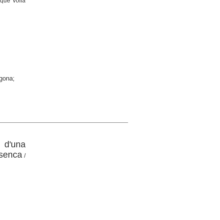
que volia
agona;
 d'una
usenca
/