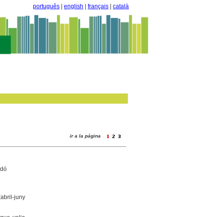
português
|
english
|
français
|
català
ir a la página
adó
abril-juny