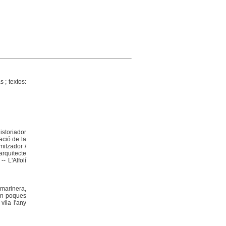
 ; textos:
istoriador
ació de la
mitzador /
arquitecte
-- L'Alfolí
 marinera,
 en poques
vila l'any