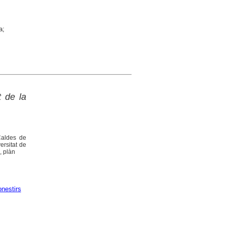
a;
 de la
[Caldes de
ersitat de
, plàn
nestirs