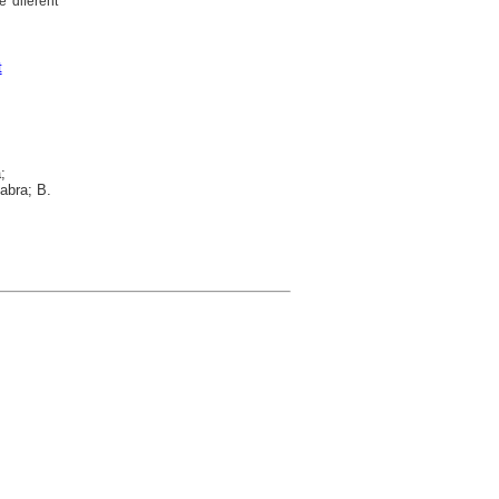
 diferent
t
;
Fabra; B.