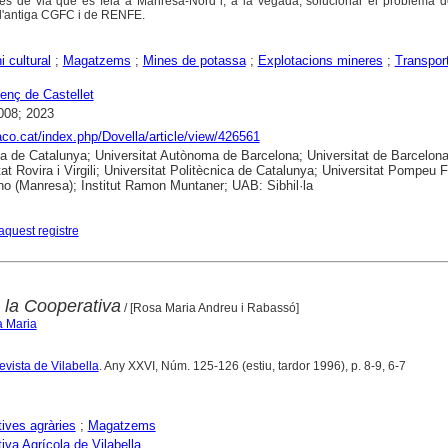
 de via que es feia a Manresa-Nord i, a la vegada, solucionar el problema de
 l'antiga CGFC i de RENFE.
i cultural
;
Magatzems
;
Mines de potassa
;
Explotacions mineres
;
Transpor
enç de Castellet
008; 2023
raco.cat/index.php/Dovella/article/view/426561
ca de Catalunya; Universitat Autònoma de Barcelona; Universitat de Barcelona
tat Rovira i Virgili; Universitat Politècnica de Catalunya; Universitat Pompeu 
no (Manresa); Institut Ramon Muntaner; UAB: Sibhil·la
aquest registre
la Cooperativa
/ [Rosa Maria Andreu i Rabassó]
a Maria
 revista de Vilabella
. Any XXVI, Núm. 125-126 (estiu, tardor 1996), p. 8-9, 6-7
ives agràries
;
Magatzems
iva Agrícola de Vilabella