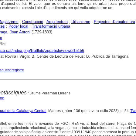
 d'aquest edifici. El valor que es donava als terrenys no urbanitzats propers a
ia esdevenir excessiu i ple d'impediments per qui volia adquirir-ne un.
Magatzems
;
Construcció
;
Arquitectura
;
Urbanisme
;
Projectes d'arquitectura
tes
;
Poder local
;
Transformació urbana
raga, Joan Antoni
(1729-1803)
na
796
raco.cat/index.php/ButlletiArq/article/view/315156
tat Rovira i Virgili; B. Centre de Lectura de Reus; B. Pública de Tarragona
aquest registre
potàssiques
/ Jaume Perarnau Llorens
ume
ltural de la Catalunya Central
. Manresa, núm. 136 (primavera-estiu 2023), p. 54 (
Pat
let, entre les línies ferroviàries de FGC i RENFE, al final del carrer Plaça de 
le arquitectònic relacionat, a la vegada, amb la indústria minera i el transport ferr
gulador de sals potàssiques construït entre 1939 i 1940 per compensar la pèrdua d