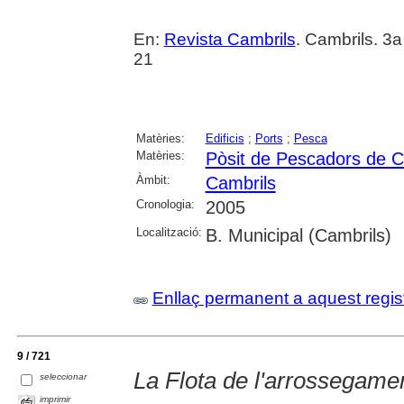
En:
Revista Cambrils
. Cambrils. 3a
21
Matèries:
Edificis
;
Ports
;
Pesca
Matèries:
Pòsit de Pescadors de C
Àmbit:
Cambrils
Cronologia:
2005
Localització:
B. Municipal (Cambrils)
Enllaç permanent a aquest regis
9 / 721
La Flota de l'arrossegame
seleccionar
imprimir