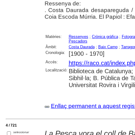
Ressenya de:
. Costa Daurada desapareguda / M
Coia Escoda Múrria. El Papiol : Ef
Matèries:
Ressenyes
;
Crònica gràfica
;
Fotogra
Pescadors
Àmbit:
Costa Daurada
;
Baix Camp
;
Tarrago
Cronologia:
[1900 - 1970]
Accés:
https://raco.cat/index.p
Localització:
Biblioteca de Catalunya
Sibhil·la; B. Pública de
Universitat Rovira i Virgili
Enllaç permanent a aquest regis
4 / 721
La Pesca vora el coll de B
seleccionar