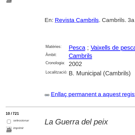
En:
Revista Cambrils
. Cambrils. 3a
Matèries:
Pesca
;
Vaixells de pesc
Àmbit:
Cambrils
Cronologia:
2002
Localització:
B. Municipal (Cambrils)
Enllaç permanent a aquest regis
10 / 721
La Guerra del peix
seleccionar
imprimir