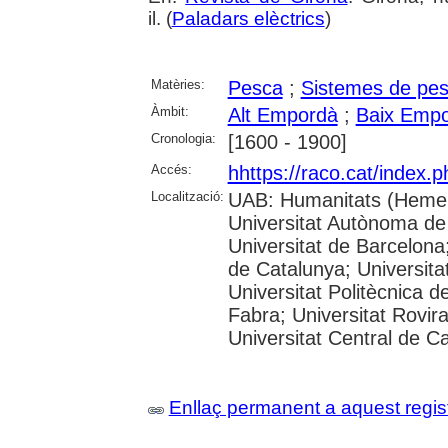
il. (
Paladars elèctrics
)
Matèries:
Pesca
;
Sistemes de pe
Àmbit:
Alt Empordà
;
Baix Emp
Cronologia:
[1600 - 1900]
Accés:
hhttps://raco.cat/index.
Localització:
UAB: Humanitats (Hemer
Universitat Autònoma de
Universitat de Barcelona;
de Catalunya; Universitat
Universitat Politècnica 
Fabra; Universitat Rovira 
Universitat Central de C
Enllaç permanent a aquest regis