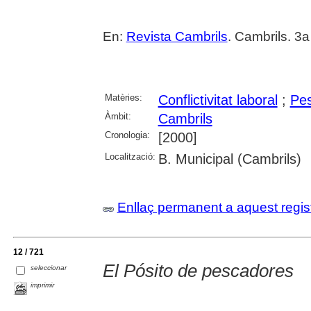
En:
Revista Cambrils
. Cambrils. 3
Matèries:
Conflictivitat laboral
;
Pe
Àmbit:
Cambrils
Cronologia:
[2000]
Localització:
B. Municipal (Cambrils)
Enllaç permanent a aquest regis
12 / 721
El Pósito de pescadores
seleccionar
imprimir