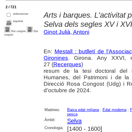
2 / 721
Arts i barques. L'activitat 
seleccionar
imprimir
Selva dels segles XV i XV
Ginot Julià, Antoni
Text complet
Text
complet
En:
Mestall : butlletí de l'Associ
Gironines
. Girona. Any XXVI, 
27 (
Recerques
)
resum de la tesi doctoral del
Humanes, del Patrimoni i de la 
Direcció Rosa Congost (Udg) i R
d'octubre de 2024.
Matèries:
Baixa edat mitjana
;
Edat moderna
;
P
pesca
Àmbit:
Selva
Cronologia:
[1400 - 1600]