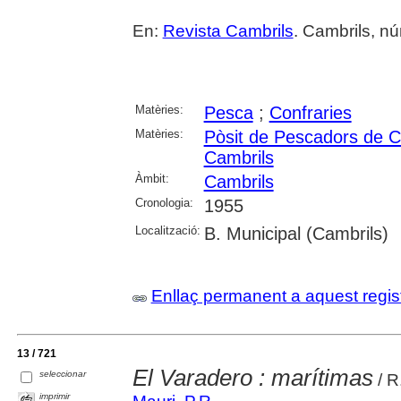
En:
Revista Cambrils
. Cambrils, nú
Matèries:
Pesca
;
Confraries
Matèries:
Pòsit de Pescadors de C
Cambrils
Àmbit:
Cambrils
Cronologia:
1955
Localització:
B. Municipal (Cambrils)
Enllaç permanent a aquest regis
13 / 721
El Varadero : marítimas
seleccionar
/ R
imprimir