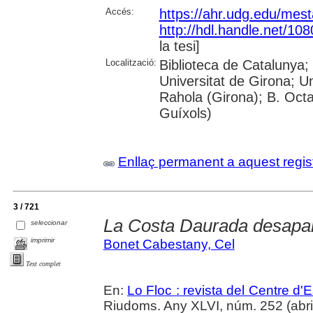
Accés:
https://ahr.udg.edu/mest
http://hdl.handle.net/10
la tesi]
Localització:
Biblioteca de Catalunya;
Universitat de Girona; U
Rahola (Girona); B. Octav
Guíxols)
Enllaç permanent a aquest regis
3 / 721
La Costa Daurada desapa
seleccionar
imprimir
Bonet Cabestany, Cel
Text complet
En:
Lo Floc : revista del Centre 
Riudoms. Any XLVI, núm. 252 (abril