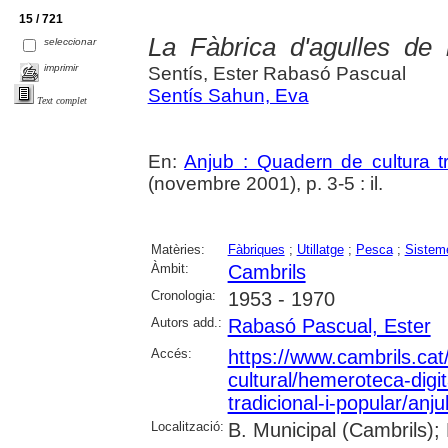
15 / 721
La Fàbrica d'agulles de
seleccionar
imprimir
Sentís, Ester Rabasó Pascual
Sentís Sahun, Eva
Text complet
En:
Anjub : Quadern de cultura tr
(novembre 2001), p. 3-5 : il.
Matèries:
Fàbriques
;
Utillatge
;
Pesca
;
Sistem
Àmbit:
Cambrils
Cronologia:
1953 - 1970
Autors add.:
Rabasó Pascual, Ester
Accés:
https://www.cambrils.cat/
cultural/hemeroteca-digi
tradicional-i-popular/anj
Localització:
B. Municipal (Cambrils);