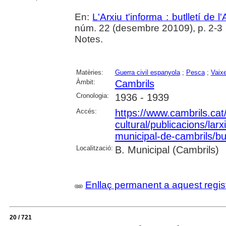
En:
L'Arxiu t'informa : butlletí de 
núm. 22 (desembre 20109), p. 2-3
Notes.
Matèries:
Guerra civil espanyola
;
Pesca
;
Vaixe
Àmbit:
Cambrils
Cronologia:
1936 - 1939
Accés:
https://www.cambrils.cat/
cultural/publicacions/larxi
municipal-de-cambrils/but
Localització:
B. Municipal (Cambrils)
Enllaç permanent a aquest regis
20 / 721