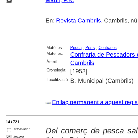
Mauri, P.R.
En:
Revista Cambrils
. Cambrils, nú
Matèries:
Pesca
;
Ports
;
Confraries
Matèries:
Confraria de Pescadors 
Àmbit:
Cambrils
Cronologia:
[1953]
Localització:
B. Municipal (Cambrils)
Enllaç permanent a aquest regis
14 / 721
Del comerç de pesca sal
seleccionar
imprimir