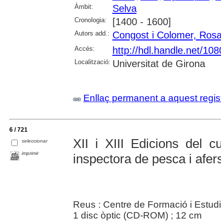
Àmbit:
Selva
Cronologia:
[1400 - 1600]
Autors add.:
Congost i Colomer, Ros
Accés:
http://hdl.handle.net/10
Localització:
Universitat de Girona
Enllaç permanent a aquest regis
6 / 721
XII i XIII Edicions del cu
seleccionar
imprimir
inspectora de pesca i afer
Reus : Centre de Formació i Estudi
1 disc òptic (CD-ROM) ; 12 cm