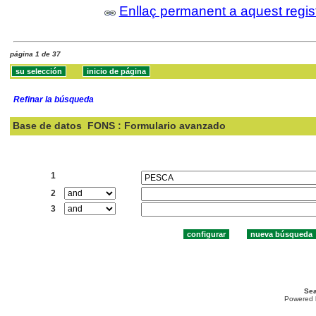
Enllaç permanent a aquest regis
página 1 de 37
Refinar la búsqueda
Base de datos
FONS : Formulario avanzado
Buscar:
1
2
3
Sea
Powered