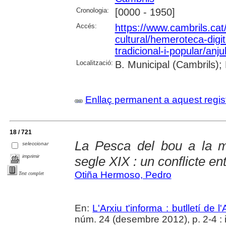
Cronologia:
[0000 - 1950]
Accés:
https://www.cambrils.cat/
cultural/hemeroteca-digi
tradicional-i-popular/anj
Localització:
B. Municipal (Cambrils);
Enllaç permanent a aquest regis
18 / 721
La Pesca del bou a la m
seleccionar
imprimir
segle XIX : un conflicte en
Otiña Hermoso, Pedro
Text complet
En:
L'Arxiu t'informa : butlletí de 
núm. 24 (desembre 2012), p. 2-4 : i