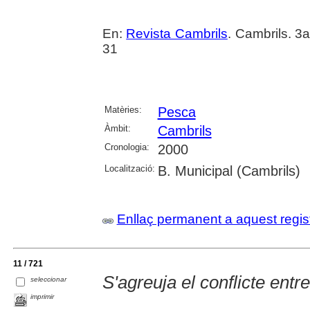
En:
Revista Cambrils
. Cambrils. 3
31
Matèries:
Pesca
Àmbit:
Cambrils
Cronologia:
2000
Localització:
B. Municipal (Cambrils)
Enllaç permanent a aquest regis
11 / 721
S'agreuja el conflicte entr
seleccionar
imprimir