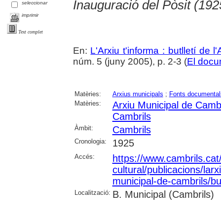
Inauguració del Pòsit (192
seleccionar
imprimir
Text complet
En:
L'Arxiu t'informa : butlletí de 
núm. 5 (juny 2005), p. 2-3 (
El docu
Matèries:
Arxius municipals
;
Fonts documental
Matèries:
Arxiu Municipal de Cambr
Cambrils
Àmbit:
Cambrils
Cronologia:
1925
Accés:
https://www.cambrils.cat/
cultural/publicacions/larxi
municipal-de-cambrils/but
Localització:
B. Municipal (Cambrils)