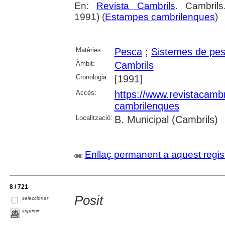
En:
Revista Cambrils
. Cambril
1991) (
Estampes cambrilenques
)
Matèries:
Pesca
;
Sistemes de pe
Àmbit:
Cambrils
Cronologia:
[1991]
Accés:
https://www.revistacambr
cambrilenques
Localització:
B. Municipal (Cambrils)
Enllaç permanent a aquest regis
8 / 721
Posit
seleccionar
imprimir