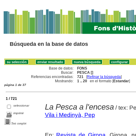
Búsqueda en la base de datos
Base de datos:
FONS
Buscar:
PESCA []
Referencias encontradas:
721
[
Refinar la búsqueda
]
Mostrando:
1 .. 20
en el formato [
Estandar
]
página 1 de 37
1 / 721
La Pesca a l'encesa
seleccionar
/ tex: P
imprimir
Vila i Medinyà, Pep
Text complet
En:
Revista de Girona
. Girona, n