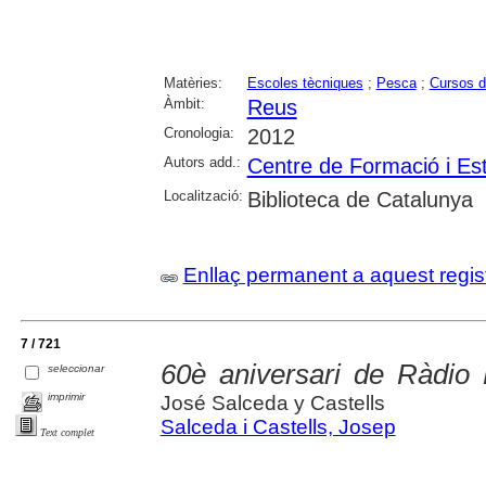
Matèries:
Escoles tècniques
;
Pesca
;
Cursos 
Àmbit:
Reus
Cronologia:
2012
Autors add.:
Centre de Formació i Es
Localització:
Biblioteca de Catalunya
Enllaç permanent a aquest regis
7 / 721
60è aniversari de Ràdio
seleccionar
imprimir
José Salceda y Castells
Salceda i Castells, Josep
Text complet