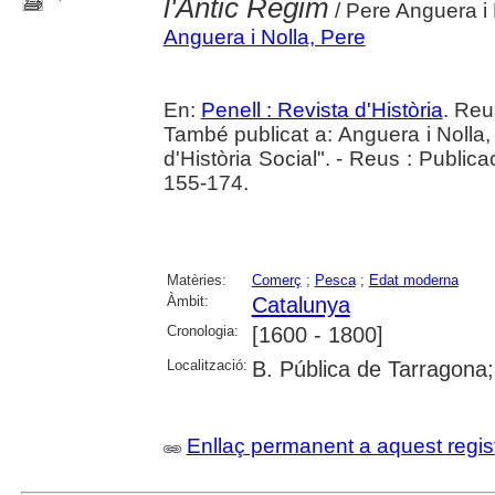
l'Antic Règim
/ Pere Anguera i 
Anguera i Nolla, Pere
En:
Penell : Revista d'Història
. Reu
També publicat a: Anguera i Nolla
d'Història Social". - Reus : Public
155-174.
Matèries:
Comerç
;
Pesca
;
Edat moderna
Àmbit:
Catalunya
Cronologia:
[1600 - 1800]
Localització:
B. Pública de Tarragona
Enllaç permanent a aquest regis