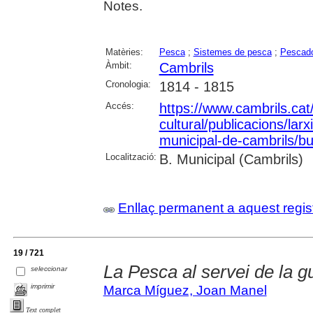
Notes.
Matèries:
Pesca
;
Sistemes de pesca
;
Pescad
Àmbit:
Cambrils
Cronologia:
1814 - 1815
Accés:
https://www.cambrils.cat/
cultural/publicacions/larxi
municipal-de-cambrils/but
Localització:
B. Municipal (Cambrils)
Enllaç permanent a aquest regis
19 / 721
La Pesca al servei de la g
seleccionar
imprimir
Marca Míguez, Joan Manel
Text complet