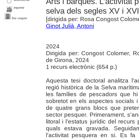
Arts i barques. L'activitat 
imprimir
selva dels segles XV i XVI
[dirigida per: Rosa Congost Colom
Text complet
Ginot Julià, Antoni
2024
Dirigida per: Congost Colomer, R
de Girona, 2024
1 recurs electrònic (654 p.)
Aquesta tesi doctoral analitza l'
regió històrica de la Selva maríti
les famílies de pescadors que hi
sobretot en els aspectes socials i
de quatre grans blocs que preten
sector pesquer. Primerament, s'ana
litoral i l'estatus jurídic del recu
quals estava gravada. Seguida
l'activitat pesquera en si. Es 