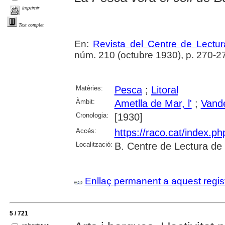
imprimir
Text complet
En:
Revista del Centre de Lectu
núm. 210 (octubre 1930), p. 270-272 
Matèries:
Pesca
;
Litoral
Àmbit:
Ametlla de Mar, l'
;
Vandel
Cronologia:
[1930]
Accés:
https://raco.cat/index.p
Localització:
B. Centre de Lectura de
Enllaç permanent a aquest regis
5 / 721
seleccionar