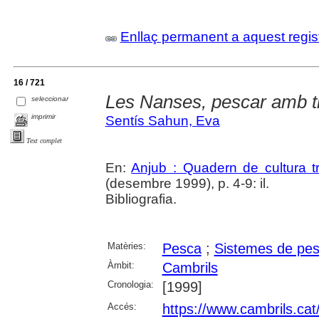
Enllaç permanent a aquest regis
16 / 721
Les Nanses, pescar amb 
seleccionar
imprimir
Sentís Sahun, Eva
Text complet
En:
Anjub : Quadern de cultura tr
(desembre 1999), p. 4-9: il.
Bibliografia.
Matèries:
Pesca
;
Sistemes de pe
Àmbit:
Cambrils
Cronologia:
[1999]
Accés:
https://www.cambrils.cat/