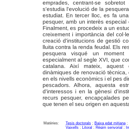
emprades, centrant-se sobretot
s'estudia l'evolució de la pesquera 
estudiat. En tercer lloc, es fa un
pesquer, amb un interès especial en
Finalment, es procedeix a un estu
creixement i importància del col·l
creació d'institucions de gestió col
lluita contra la renda feudal. Els re
pesquera visqué un moment d
especialment al segle XVI, que co
catalana. Així mateix, aquest
dinàmiques de renovació tècnica, 
en els nivells econòmics i el pes d
pescadors. Alhora, aquesta est
d'interessos i en la gènesi d'ins
recurs pesquer, encapçalades per 
que tenen el seu origen en aquest
Matèries:
Tesis doctorals
;
Baixa edat mitjana
;
Vaixells
;
Litoral
;
Règim senyorial
;
I