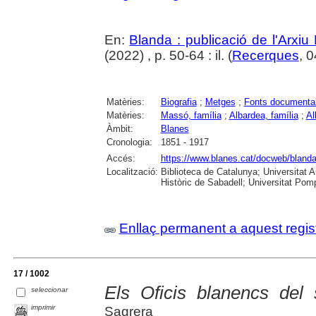
En:
Blanda : publicació de l'Arxiu
(2022) , p. 50-64 : il. (
Recerques
, 
Matèries:
Biografia
;
Metges
;
Fonts documenta
Matèries:
Massó, família
;
Albardea, família
;
Al
Àmbit:
Blanes
Cronologia:
1851 - 1917
Accés:
https://www.blanes.cat/docweb/bland
Localització:
Biblioteca de Catalunya; Universitat 
Històric de Sabadell; Universitat Po
Enllaç permanent a aquest regis
17 / 1002
Els Oficis blanencs del 
seleccionar
imprimir
Sagrera