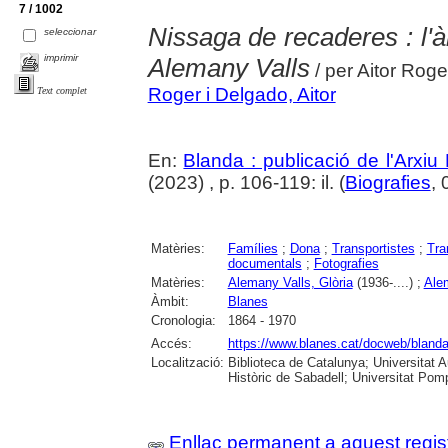
7 / 1002
Nissaga de recaderes : l'à
seleccionar
imprimir
Alemany Valls
/ per Aitor Roge
Roger i Delgado, Aitor
Text complet
En:
Blanda : publicació de l'Arxiu
(2023) , p. 106-119: il. (
Biografies
, 
Matèries:
Famílies
;
Dona
;
Transportistes
;
Tra
documentals
;
Fotografies
Matèries:
Alemany Valls, Glòria
(1936-....) ;
Alem
Àmbit:
Blanes
Cronologia:
1864 - 1970
Accés:
https://www.blanes.cat/docweb/bland
Localització:
Biblioteca de Catalunya; Universitat 
Històric de Sabadell; Universitat Po
Enllaç permanent a aquest regis