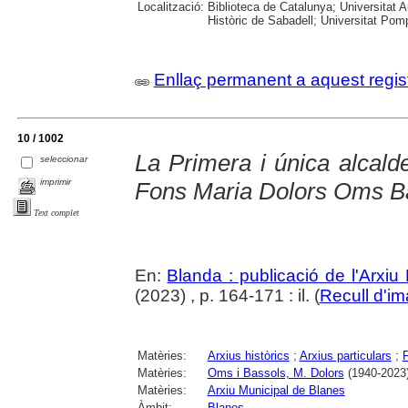
Localització:
Biblioteca de Catalunya; Universitat 
Històric de Sabadell; Universitat Po
Enllaç permanent a aquest regis
10 / 1002
La Primera i única alcald
seleccionar
imprimir
Fons Maria Dolors Oms B
Text complet
En:
Blanda : publicació de l'Arxiu
(2023) , p. 164-171 : il. (
Recull d'i
Matèries:
Arxius històrics
;
Arxius particulars
;
Matèries:
Oms i Bassols, M. Dolors
(1940-2023
Matèries:
Arxiu Municipal de Blanes
Àmbit:
Blanes