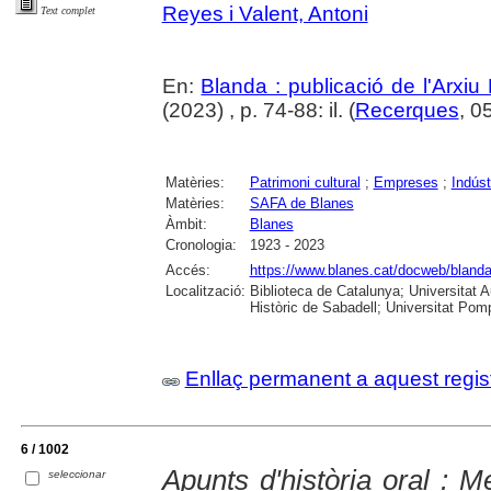
Reyes i Valent, Antoni
Text complet
En:
Blanda : publicació de l'Arxiu
(2023) , p. 74-88: il. (
Recerques
, 0
Matèries:
Patrimoni cultural
;
Empreses
;
Indústr
Matèries:
SAFA de Blanes
Àmbit:
Blanes
Cronologia:
1923 - 2023
Accés:
https://www.blanes.cat/docweb/bland
Localització:
Biblioteca de Catalunya; Universitat 
Històric de Sabadell; Universitat Po
Enllaç permanent a aquest regis
6 / 1002
Apunts d'història oral : 
seleccionar