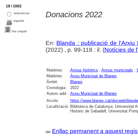
19 / 1002
Donacions 2022
seleccionar
imprimir
Text complet
En:
Blanda : publicació de l'Arxiu
(2022) , p. 99-118 : il. (
Notícies de l
Matèries:
Arxius històrics
;
Arxius municipals
;
Matèries:
Arxiu Municipal de Blanes
Àmbit:
Blanes
Cronologia:
2022
Autors add.:
Arxiu Municipal de Blanes
Accés:
https://www.blanes.cat/docweb/bland
Localització:
Biblioteca de Catalunya; Universitat 
Històric de Sabadell; Universitat Po
Enllaç permanent a aquest regis