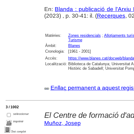
En:
Blanda : publicació de l'Arxiu
(2023) , p. 30-41: il. (
Recerques
, 0
Matèries:
Zones residencials
;
Allotjaments turí
Turisme
Àmbit:
Blanes
Cronologia:
[1961 - 2001]
Accés:
https://www.blanes.cat/docweb/bland
Localització:
Biblioteca de Catalunya; Universitat 
Històric de Sabadell; Universitat Po
Enllaç permanent a aquest regis
3 / 1002
El Centre de formació d'ad
seleccionar
imprimir
Muñoz, Josep
Text complet