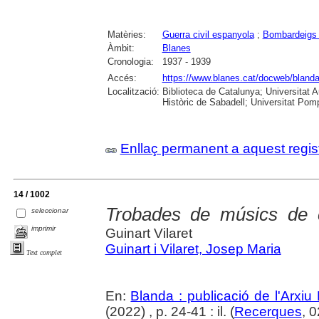
Matèries:
Guerra civil espanyola
;
Bombardeigs 
Àmbit:
Blanes
Cronologia:
1937 - 1939
Accés:
https://www.blanes.cat/docweb/bland
Localització:
Biblioteca de Catalunya; Universitat 
Històric de Sabadell; Universitat Po
Enllaç permanent a aquest regis
14 / 1002
Trobades de músics de 
seleccionar
imprimir
Guinart Vilaret
Guinart i Vilaret, Josep Maria
Text complet
En:
Blanda : publicació de l'Arxiu
(2022) , p. 24-41 : il. (
Recerques
, 