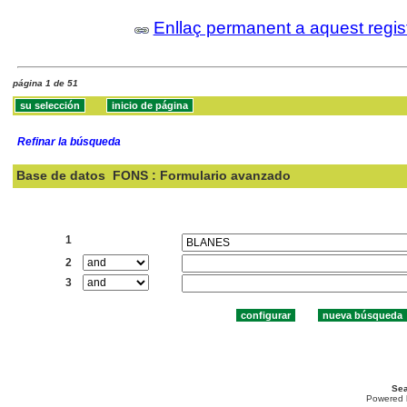
Enllaç permanent a aquest regis
página 1 de 51
Refinar la búsqueda
Base de datos
FONS : Formulario avanzado
Buscar:
1
2
3
Sea
Powered