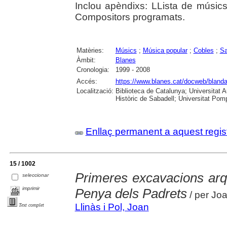
Inclou apèndixs: LLista de músics
Compositors programats.
Matèries:
Músics
;
Música popular
;
Cobles
;
Sa
Àmbit:
Blanes
Cronologia:
1999 - 2008
Accés:
https://www.blanes.cat/docweb/bland
Localització:
Biblioteca de Catalunya; Universitat 
Històric de Sabadell; Universitat Po
Enllaç permanent a aquest regis
15 / 1002
Primeres excavacions arq
seleccionar
imprimir
Penya dels Padrets
/ per Joa
Llinàs i Pol, Joan
Text complet