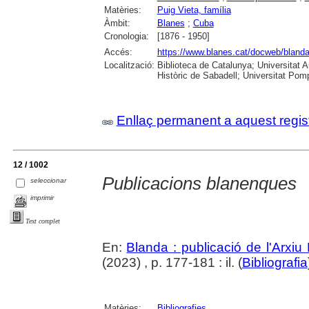
Matèries:
Puig Vieta, família
Àmbit:
Blanes
;
Cuba
Cronologia:
[1876 - 1950]
Accés:
https://www.blanes.cat/docweb/bland
Localització:
Biblioteca de Catalunya; Universitat 
Històric de Sabadell; Universitat Po
Enllaç permanent a aquest regis
12 / 1002
Publicacions blanenques
seleccionar
imprimir
Text complet
En:
Blanda : publicació de l'Arxiu
(2023) , p. 177-181 : il. (
Bibliografia
Matèries:
Bibliografies