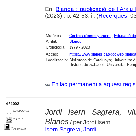
En:
Blanda : publicació de l'Arxiu
(2023) , p. 42-53: il. (
Recerques
, 0
Matèries:
Centres d'ensenyament
;
Educació de
Àmbit:
Blanes
Cronologia:
1979 - 2023
Accés:
https://www.blanes.cat/docweb/bland
Localització:
Biblioteca de Catalunya; Universitat 
Històric de Sabadell; Universitat Po
Enllaç permanent a aquest regis
4 / 1002
Jordi Isern Sagrera, vi
seleccionar
imprimir
Blanes
/ per Jordi Isern
Isern Sagrera, Jordi
Text complet