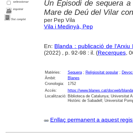
Un Episodi de sequera a B
seleccionar
imprimir
Mare de Deú del Vilar cont
per Pep Vila
Text complet
Vila i Medinyà, Pep
En:
Blanda : publicació de l'Arxiu
(2022) , p. 92-98 : il. (
Recerques
, 
Matèries:
Sequera
;
Religiositat popular
;
Devoc
Àmbit:
Blanes
Cronologia:
1752
Accés:
https://www.blanes.cat/docweb/bland
Localització:
Biblioteca de Catalunya; Universitat 
Històric de Sabadell; Universitat Po
Enllaç permanent a aquest regis