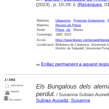
(2023) , p. 10-29: il. (
Recerques
, 0
Matèries:
Urbanisme
;
Projectes d'urbanisme
;
R
Matèries:
Revista els Piteus
Àmbit:
Piteus, els
- Blanes
Cronologia:
1983; 2023
Accés:
https://www.blanes.cat/docweb/bland
Localització:
Biblioteca de Catalunya; Universitat 
Històric de Sabadell; Universitat Po
Enllaç permanent a aquest regis
2 / 1002
Els Bungalous dels alema
seleccionar
imprimir
perdut.
/ Susanna Subias-Auswit
Subías-Auswitz, Susanna
Text complet