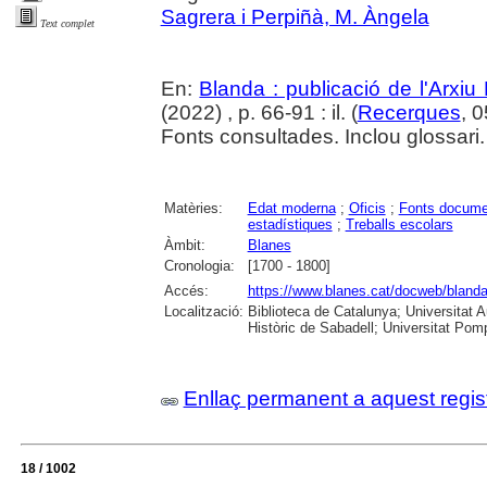
Sagrera i Perpiñà, M. Àngela
Text complet
En:
Blanda : publicació de l'Arxiu
(2022) , p. 66-91 : il. (
Recerques
, 
Fonts consultades. Inclou glossari.
Matèries:
Edat moderna
;
Oficis
;
Fonts docume
estadístiques
;
Treballs escolars
Àmbit:
Blanes
Cronologia:
[1700 - 1800]
Accés:
https://www.blanes.cat/docweb/bland
Localització:
Biblioteca de Catalunya; Universitat 
Històric de Sabadell; Universitat Po
Enllaç permanent a aquest regis
18 / 1002