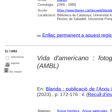
Cronologia:
[1955 - 1995]
Accés:
https://www.blanes.cat/docweb/bland
Localització:
Biblioteca de Catalunya; Universitat 
Històric de Sabadell; Universitat Po
Enllaç permanent a aquest regis
11 / 1002
Vida d'americano : foto
seleccionar
imprimir
(AMBL)
Text complet
En:
Blanda : publicació de l'Arxiu
(2023) , p. 172-176 : il. (
Recull d'i
Matèries:
Arxius històrics
;
Arxius particulars
;