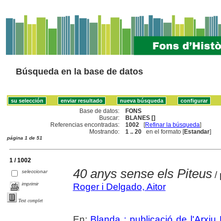
Búsqueda en la base de datos
Base de datos:
FONS
Buscar:
BLANES []
Referencias encontradas:
1002
[
Refinar la búsqueda
]
Mostrando:
1 .. 20
en el formato [
Estandar
]
página 1 de 51
1 / 1002
40 anys sense els Piteus
seleccionar
/ 
imprimir
Roger i Delgado, Aitor
Text complet
En:
Blanda : publicació de l'Arxiu