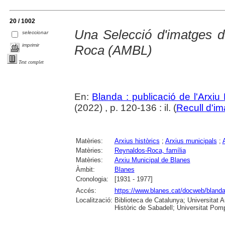
20 / 1002
Una Selecció d'imatges 
seleccionar
imprimir
Roca (AMBL)
Text complet
En:
Blanda : publicació de l'Arxiu
(2022) , p. 120-136 : il. (
Recull d'i
Matèries:
Arxius històrics
;
Arxius municipals
;
Matèries:
Reynaldos-Roca, família
Matèries:
Arxiu Municipal de Blanes
Àmbit:
Blanes
Cronologia:
[1931 - 1977]
Accés:
https://www.blanes.cat/docweb/bland
Localització:
Biblioteca de Catalunya; Universitat 
Històric de Sabadell; Universitat Po