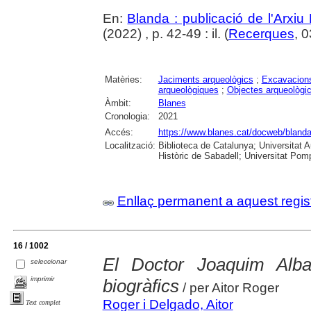
En:
Blanda : publicació de l'Arxiu
(2022) , p. 42-49 : il. (
Recerques
, 
Matèries:
Jaciments arqueològics
;
Excavacions
arqueològiques
;
Objectes arqueològi
Àmbit:
Blanes
Cronologia:
2021
Accés:
https://www.blanes.cat/docweb/bland
Localització:
Biblioteca de Catalunya; Universitat 
Històric de Sabadell; Universitat Po
Enllaç permanent a aquest regis
16 / 1002
El Doctor Joaquim Alba
seleccionar
imprimir
biogràfics
/ per Aitor Roger
Roger i Delgado, Aitor
Text complet