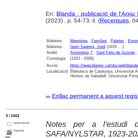
En:
Blanda : publicació de l'Arxiu
(2023) , p. 54-73: il. (
Recerques
, 0
Matèries:
Memòries
;
Famílies
;
Paletes
;
Empre
Matèries:
Isern Sagrera, Jordi
(1933-....)
Àmbit:
Armentera, l'
;
Sant Feliu de Guíxols
Cronologia:
[1933 - 2000]
Accés:
https://www.blanes.cat/docweb/bland
Localització:
Biblioteca de Catalunya; Universitat 
Històric de Sabadell; Universitat Po
Enllaç permanent a aquest regis
5 / 1002
Notes per a l'estudi d
seleccionar
imprimir
SAFA/NYLSTAR, 1923-20