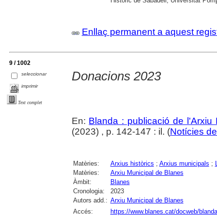
Històric de Sabadell; Universitat Po
Enllaç permanent a aquest regis
9 / 1002
Donacions 2023
seleccionar
imprimir
Text complet
En:
Blanda : publicació de l'Arxiu
(2023) , p. 142-147 : il. (
Notícies de 
Matèries:
Arxius històrics
;
Arxius municipals
;
Matèries:
Arxiu Municipal de Blanes
Àmbit:
Blanes
Cronologia:
2023
Autors add.:
Arxiu Municipal de Blanes
Accés:
https://www.blanes.cat/docweb/bland