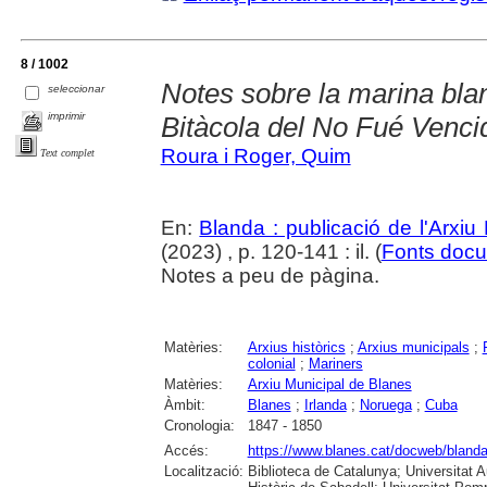
8 / 1002
Notes sobre la marina bla
seleccionar
imprimir
Bitàcola del No Fué Venci
Roura i Roger, Quim
Text complet
En:
Blanda : publicació de l'Arxiu
(2023) , p. 120-141 : il. (
Fonts docu
Notes a peu de pàgina.
Matèries:
Arxius històrics
;
Arxius municipals
;
colonial
;
Mariners
Matèries:
Arxiu Municipal de Blanes
Àmbit:
Blanes
;
Irlanda
;
Noruega
;
Cuba
Cronologia:
1847 - 1850
Accés:
https://www.blanes.cat/docweb/bland
Localització:
Biblioteca de Catalunya; Universitat 