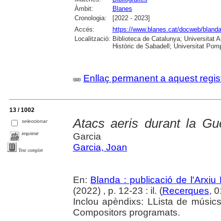
Àmbit:
Blanes
Cronologia:
[2022 - 2023]
Accés:
https://www.blanes.cat/docweb/bland
Localització:
Biblioteca de Catalunya; Universitat 
Històric de Sabadell; Universitat Po
Enllaç permanent a aquest regis
13 / 1002
Atacs aeris durant la Gu
seleccionar
imprimir
Garcia
Garcia, Joan
Text complet
En:
Blanda : publicació de l'Arxiu
(2022) , p. 12-23 : il. (
Recerques
, 
Inclou apèndixs: LLista de músics
Compositors programats.