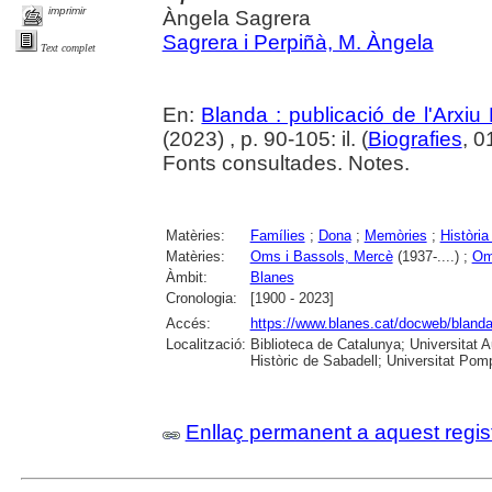
imprimir
Àngela Sagrera
Sagrera i Perpiñà, M. Àngela
Text complet
En:
Blanda : publicació de l'Arxiu
(2023) , p. 90-105: il. (
Biografies
, 0
Fonts consultades. Notes.
Matèries:
Famílies
;
Dona
;
Memòries
;
Història
Matèries:
Oms i Bassols, Mercè
(1937-....) ;
Om
Àmbit:
Blanes
Cronologia:
[1900 - 2023]
Accés:
https://www.blanes.cat/docweb/bland
Localització:
Biblioteca de Catalunya; Universitat 
Històric de Sabadell; Universitat Po
Enllaç permanent a aquest regis