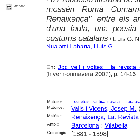
imprimir
mossèn Romà Comamala
Renaixença", entre els a
d'una faula, una poesia 
costums catalans
/ Lluís G. N
Nualart i Labarta, Lluís G.
En:
Joc vell i voltes : la revista
(hivern-primavera 2007), p. 14-16
Matèries:
Escriptors
;
Crítica literària
;
Literatur
Matèries:
Valls i Vicens, Josep M.
(
Matèries:
Renaixença, La. Revista
Àmbit:
Barcelona
;
Vilabella
Cronologia:
[1881 - 1898]