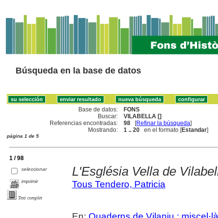
Búsqueda en la base de datos
Base de datos:
FONS
Buscar:
VILABELLA []
Referencias encontradas:
98
[
Refinar la búsqueda
]
Mostrando:
1 .. 20
en el formato [
Estandar
]
página 1 de 5
1 / 98
L'Església Vella de Vilabel
seleccionar
imprimir
Tous Tendero, Patricia
Text complet
En:
Quaderns de Vilaniu : miscel·là