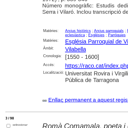
Número monogràfic: Estudis ded
Serra i Vilaró. Inclou transcripció 
Matèries:
Arxius històrics
;
Arxius parroquials
;
eclesiàstica
;
Esglésies
;
Parròquies
Matèries:
Església Parroquial de Vi
Àmbit:
Vilabella
Cronologia:
[1550 - 1600]
Accés:
https://raco.cat/index.ph
Localització:
Universitat Rovira i Virg
Pública de Tarragona
Enllaç permanent a aquest regis
3 / 98
Romà Comamala, poeta i 
seleccionar