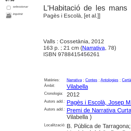
L'Habitació de les mans i
seleccionar
imprimir
Pagès i Escolà, [et al.]]
Valls : Cossetània, 2012
163 p. ; 21 cm (
Narrativa
, 78)
ISBN 9788415456261
Matèries:
Narrativa
;
Contes
;
Antologies
;
Certà
Àmbit:
Vilabella
Cronologia:
2012
Autors add.:
Pagès i Escolà, Josep M
Autors add.:
Premi de Narrativa Cu
Vilabella )
Localització:
B. Pública de Tarragona; 