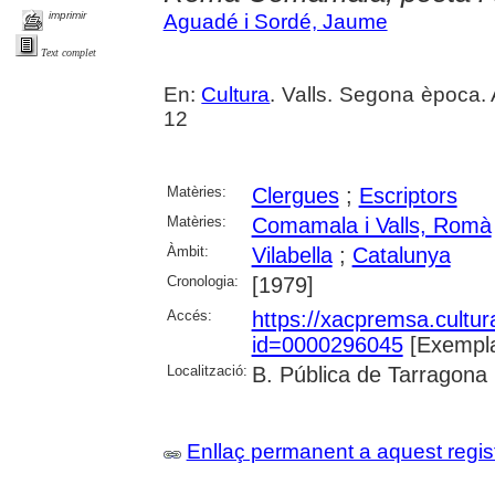
imprimir
Aguadé i Sordé, Jaume
Text complet
En:
Cultura
. Valls. Segona època. 
12
Matèries:
Clergues
;
Escriptors
Matèries:
Comamala i Valls, Romà
Àmbit:
Vilabella
;
Catalunya
Cronologia:
[1979]
Accés:
https://xacpremsa.cultu
id=0000296045
[Exempla
Localització:
B. Pública de Tarragona
Enllaç permanent a aquest regis