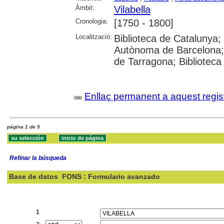
Àmbit:
Vilabella
Cronologia:
[1750 - 1800]
Localització:
Biblioteca de Catalunya; U
Autònoma de Barcelona; U
de Tarragona; Biblioteca
Enllaç permanent a aquest regis
página 1 de 5
Refinar la búsqueda
Base de datos
FONS : Formulario avanzado
Buscar:
1