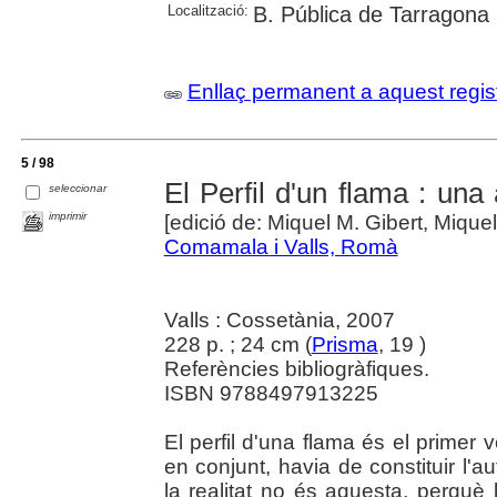
Localització:
B. Pública de Tarragona
Enllaç permanent a aquest regis
5 / 98
El Perfil d'un flama : una 
seleccionar
imprimir
[edició de: Miquel M. Gibert, Mique
Comamala i Valls, Romà
Valls : Cossetània, 2007
228 p. ; 24 cm (
Prisma
, 19 )
Referències bibliogràfiques.
ISBN 9788497913225
El perfil d'una flama és el primer
en conjunt, havia de constituir l
la realitat no és aquesta, perquè 