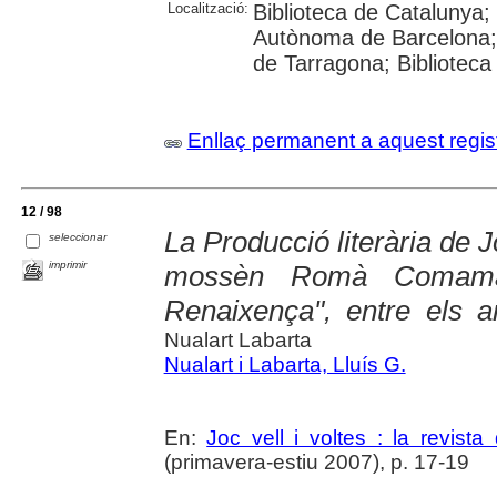
Localització:
Biblioteca de Catalunya; U
Autònoma de Barcelona; U
de Tarragona; Biblioteca
Enllaç permanent a aquest regis
12 / 98
La Producció literària de J
seleccionar
imprimir
mossèn Romà Comamala
Renaixença", entre els a
Nualart Labarta
Nualart i Labarta, Lluís G.
En:
Joc vell i voltes : la revista
(primavera-estiu 2007), p. 17-19