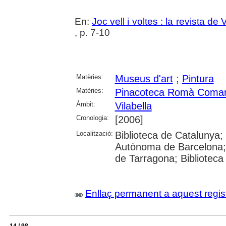
En:
Joc vell i voltes : la revista de 
, p. 7-10
Matèries:
Museus d'art
;
Pintura
Matèries:
Pinacoteca Romà Comama
Àmbit:
Vilabella
Cronologia:
[2006]
Localització:
Biblioteca de Catalunya; U
Autònoma de Barcelona; U
de Tarragona; Biblioteca
Enllaç permanent a aquest regis