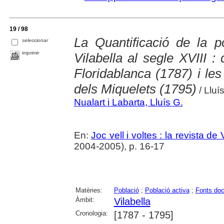
19 / 98
La Quantificació de la p
seleccionar
imprimir
Vilabella al segle XVIII 
Floridablanca (1787) i le
dels Miquelets (1795)
/ Lluí
Nualart i Labarta, Lluís G.
En:
Joc vell i voltes : la revista de 
2004-2005), p. 16-17
Matèries:
Població
;
Població activa
;
Fonts do
Àmbit:
Vilabella
Cronologia:
[1787 - 1795]