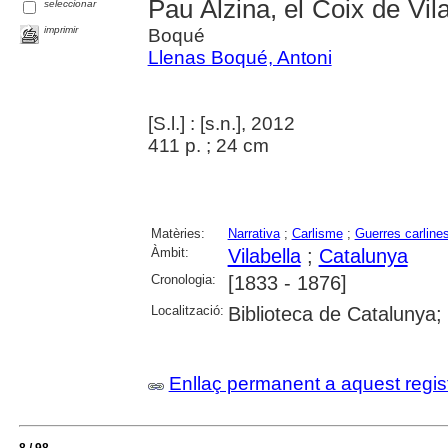
Pau Alzina, el Coix de Vila
seleccionar
imprimir
Boqué
Llenas Boqué, Antoni
[S.l.] : [s.n.], 2012
411 p. ; 24 cm
Matèries:
Narrativa
;
Carlisme
;
Guerres carline
Àmbit:
Vilabella
;
Catalunya
Cronologia:
[1833 - 1876]
Localització:
Biblioteca de Catalunya; 
Enllaç permanent a aquest regis
8 / 98