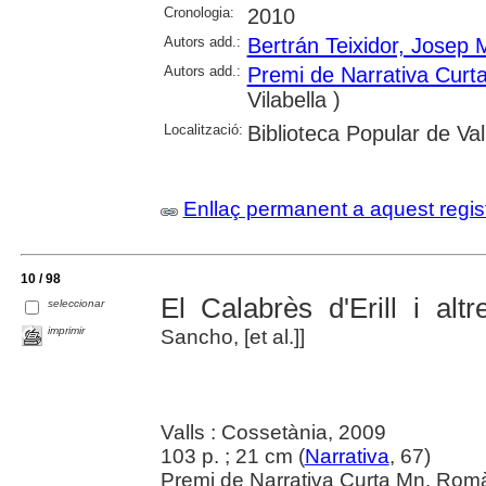
Cronologia:
2010
Autors add.:
Bertrán Teixidor, Josep 
Autors add.:
Premi de Narrativa Cu
Vilabella )
Localització:
Biblioteca Popular de Val
Enllaç permanent a aquest regis
10 / 98
El Calabrès d'Erill i alt
seleccionar
imprimir
Sancho, [et al.]]
Valls : Cossetània, 2009
103 p. ; 21 cm (
Narrativa
, 67)
Premi de Narrativa Curta Mn. Ro