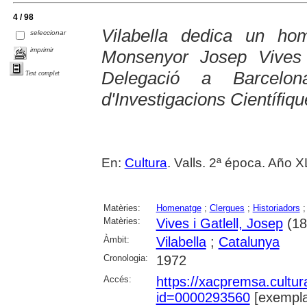
4 / 98
Vilabella dedica un home
seleccionar
imprimir
Monsenyor Josep Vives 
Delegació a Barcelon
Text complet
d'Investigacions Científiq
En:
Cultura
. Valls. 2ª época. Año 
Matèries:
Homenatge
;
Clergues
;
Historiadors
Matèries:
Vives i Gatlell, Josep
(18
Àmbit:
Vilabella
;
Catalunya
Cronologia:
1972
Accés:
https://xacpremsa.cultu
id=0000293560
[exempla