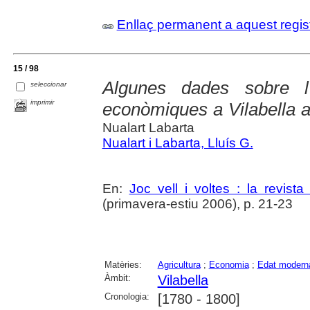
Enllaç permanent a aquest regis
15 / 98
Algunes dades sobre l'a
seleccionar
imprimir
econòmiques a Vilabella a 
Nualart Labarta
Nualart i Labarta, Lluís G.
En:
Joc vell i voltes : la revista
(primavera-estiu 2006), p. 21-23
Matèries:
Agricultura
;
Economia
;
Edat modern
Àmbit:
Vilabella
Cronologia:
[1780 - 1800]