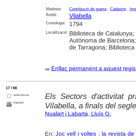
Matèries:
Contribució de guerra
;
Cadastre
;
Imp
Àmbit:
Vilabella
Cronologia:
1794
Localització:
Biblioteca de Catalunya; U
Autònoma de Barcelona; U
de Tarragona; Biblioteca
Enllaç permanent a aquest regis
17 / 98
Els Sectors d'activitat pr
seleccionar
imprimir
Vilabella, a finals del segl
Nualart i Labarta, Lluís G.
En:
Joc vell i voltes : la revista de