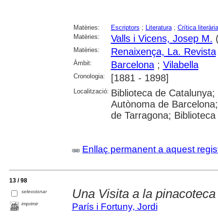
Matèries:
Escriptors
;
Literatura
;
Crítica literàri
Matèries:
Valls i Vicens, Josep M.
(
Matèries:
Renaixença, La. Revista
Àmbit:
Barcelona
;
Vilabella
Cronologia:
[1881 - 1898]
Localització:
Biblioteca de Catalunya; U
Autònoma de Barcelona; U
de Tarragona; Biblioteca
Enllaç permanent a aquest regis
13 / 98
Una Visita a la pinacoteca
seleccionar
imprimir
París i Fortuny, Jordi