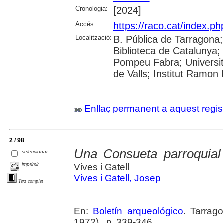
Cronologia:
[2024]
Accés:
https://raco.cat/index.p
Localització:
B. Pública de Tarragona
Biblioteca de Catalunya; 
Pompeu Fabra; Universitat
de Valls; Institut Ramon
Enllaç permanent a aquest regis
2 / 98
Una Consueta parroquial 
seleccionar
imprimir
Vives i Gatell
Vives i Gatell, Josep
Text complet
En:
Boletín arqueológico
. Tarrag
1972) , p. 339-346