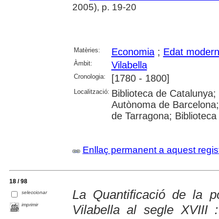
2005), p. 19-20
Matèries:
Economia
;
Edat moder
Àmbit:
Vilabella
Cronologia:
[1780 - 1800]
Localització:
Biblioteca de Catalunya; U
Autònoma de Barcelona; U
de Tarragona; Biblioteca
Enllaç permanent a aquest regis
18 / 98
La Quantificació de la p
seleccionar
imprimir
Vilabella al segle XVIII