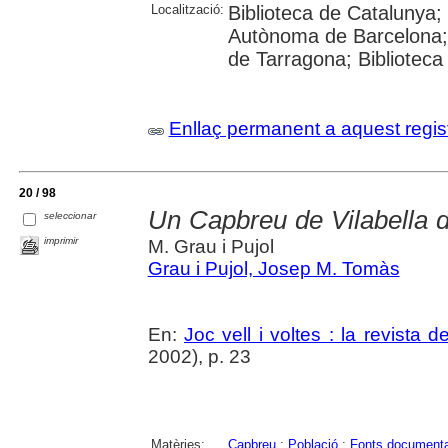
Localització:
Biblioteca de Catalunya; U
Autònoma de Barcelona; U
de Tarragona; Biblioteca
Enllaç permanent a aquest regis
20 / 98
Un Capbreu de Vilabella de
seleccionar
imprimir
M. Grau i Pujol
Grau i Pujol, Josep M. Tomàs
En:
Joc vell i voltes : la revista d
2002), p. 23
Matèries:
Capbreu
;
Població
;
Fonts documenta