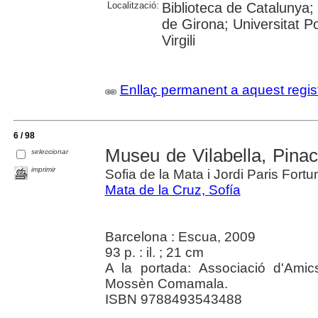
Localització:
Biblioteca de Catalunya;
de Girona; Universitat P
Virgili
Enllaç permanent a aquest regis
6 / 98
Museu de Vilabella, Pi
seleccionar
imprimir
Sofia de la Mata i Jordi Paris Fortu
Mata de la Cruz, Sofía
Barcelona : Escua, 2009
93 p. : il. ; 21 cm
A la portada: Associació d'Ami
Mossèn Comamala.
ISBN 9788493543488