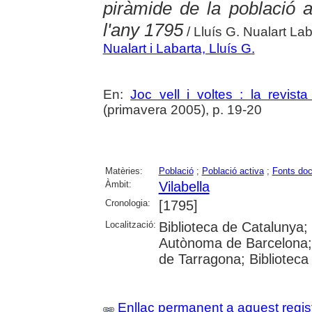
piràmide de la població a
l'any 1795
/ Lluís G. Nualart Lab
Nualart i Labarta, Lluís G.
En:
Joc vell i voltes : la revista
(primavera 2005), p. 19-20
Matèries:
Població
;
Població activa
;
Fonts do
Àmbit:
Vilabella
Cronologia:
[1795]
Localització:
Biblioteca de Catalunya; U
Autònoma de Barcelona; U
de Tarragona; Biblioteca
Enllaç permanent a aquest regis