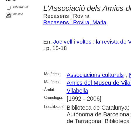
14 / 98
L'Associació dels Amics de
seleccionar
imprimir
Recasens i Rovira
Recasens i Rovira, Maria
En:
Joc vell i voltes : la revista de 
, p. 15-18
Matèries:
Associacions culturals
;
Matèries:
Amics del Museu de Vila
Àmbit:
Vilabella
Cronologia:
[1992 - 2006]
Localització:
Biblioteca de Catalunya; U
Autònoma de Barcelona; U
de Tarragona; Biblioteca