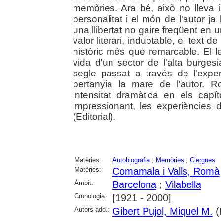
memòries. Ara bé, això no lleva 
personalitat i el món de l'autor j
una llibertat no gaire freqüent en u
valor literari, indubtable, el tex
històric més que remarcable. El lec
vida d'un sector de l'alta burgesi
segle passat a través de l'exper
pertanyia la mare de l'autor.
intensitat dramàtica en els capí
impressionant, les experiències d
(Editorial).
Matèries:
Autobiografia
;
Memòries
;
Clergues
Matèries:
Comamala i Valls, Romà
Àmbit:
Barcelona
;
Vilabella
Cronologia:
[1921 - 2000]
Autors add.:
Gibert Pujol, Miquel M.
(