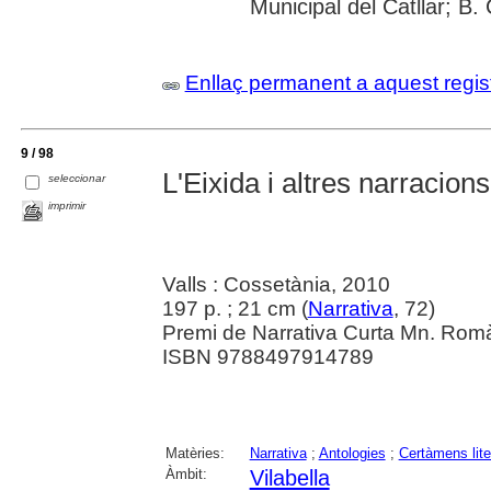
Municipal del Catllar; B
Enllaç permanent a aquest regis
9 / 98
L'Eixida i altres narracions
seleccionar
imprimir
Valls : Cossetània, 2010
197 p. ; 21 cm (
Narrativa
, 72)
Premi de Narrativa Curta Mn. Rom
ISBN 9788497914789
Matèries:
Narrativa
;
Antologies
;
Certàmens lite
Àmbit:
Vilabella