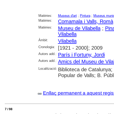
Matèries:
Museus d'art
;
Pintura
;
Museus munic
Matèries:
Comamala i Valls, Romà
Matèries:
Museu de Vilabella
;
Pin
Vilabella
Àmbit:
Vilabella
Cronologia:
[1921 - 2000]; 2009
Autors add.:
París i Fortuny, Jordi
Autors add.:
Amics del Museu de Vila
Localització:
Biblioteca de Catalunya;
Popular de Valls; B. Púb
Enllaç permanent a aquest regis
7 / 98