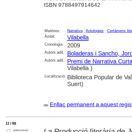
ISBN 9788497914642
Matèries:
Narrativa
;
Antologies
;
Certàmens lite
Àmbit:
Vilabella
Cronologia:
2009
Autors add.:
Boladeras i Sancho, Jord
Autors add.:
Premi de Narrativa Cu
Vilabella )
Localització:
Biblioteca Popular de Val
Suert)
Enllaç permanent a aquest regis
11 / 98
La Producció literària de J
seleccionar