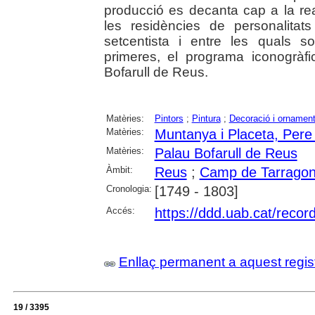
producció es decanta cap a la real
les residències de personalitat
setcentista i entre les quals s
primeres, el programa iconogràf
Bofarull de Reus.
Matèries:
Pintors
;
Pintura
;
Decoració i ornamen
Matèries:
Muntanya i Placeta, Pere
Matèries:
Palau Bofarull de Reus
Àmbit:
Reus
;
Camp de Tarrago
Cronologia:
[1749 - 1803]
Accés:
https://ddd.uab.cat/recor
Enllaç permanent a aquest regis
19 / 3395