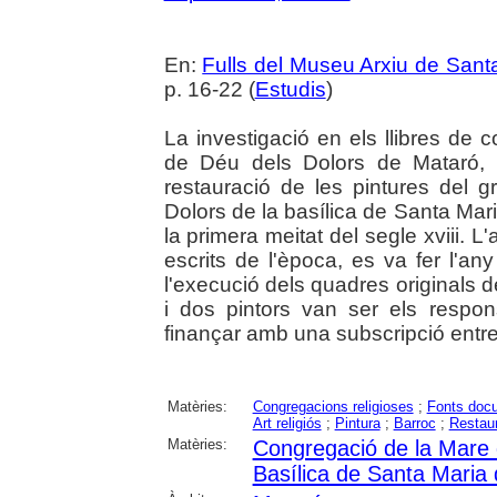
En:
Fulls del Museu Arxiu de Sant
p. 16-22 (
Estudis
)
La investigació en els llibres de
de Déu dels Dolors de Mataró,
restauració de les pintures del g
Dolors de la basílica de Santa Mar
la primera meitat del segle xviii. L
escrits de l'època, es va fer l'a
l'execució dels quadres originals d
i dos pintors van ser els respo
finançar amb una subscripció entr
Matèries:
Congregacions religioses
;
Fonts doc
Art religiós
;
Pintura
;
Barroc
;
Restaur
Matèries:
Congregació de la Mare 
Basílica de Santa Maria