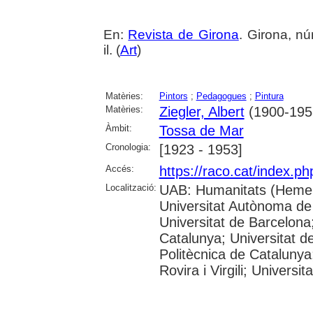
En:
Revista de Girona
. Girona, nú
il. (
Art
)
Matèries:
Pintors
;
Pedagogues
;
Pintura
Matèries:
Ziegler, Albert
(1900-195
Àmbit:
Tossa de Mar
Cronologia:
[1923 - 1953]
Accés:
https://raco.cat/index.p
Localització:
UAB: Humanitats (Hemer
Universitat Autònoma de
Universitat de Barcelona;
Catalunya; Universitat de
Politècnica de Catalunya
Rovira i Virgili; Universi