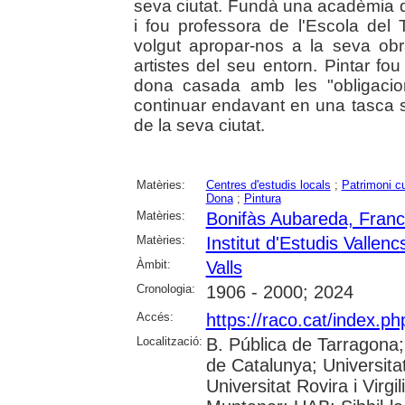
seva ciutat. Fundà una acadèmia d'
i fou professora de l'Escola del 
volgut apropar-nos a la seva obr
artistes del seu entorn. Pintar fo
dona casada amb les "obligacio
continuar endavant en una tasca soli
de la seva ciutat.
Matèries:
Centres d'estudis locals
;
Patrimoni cu
Dona
;
Pintura
Matèries:
Bonifàs Aubareda, Franc
Matèries:
Institut d'Estudis Vallenc
Àmbit:
Valls
Cronologia:
1906 - 2000; 2024
Accés:
https://raco.cat/index.p
Localització:
B. Pública de Tarragona
de Catalunya; Universita
Universitat Rovira i Virgi