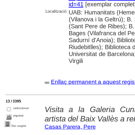
id=41
[exemplar complet
Localització:
UAB: Humanitats (Hemero
(Vilanova i la Geltrú); B
(Sant Pere de Ribes); B.
Bages (Vilafranca del P
Sadurní d'Anoia); Biblio
Riudebitlles); Bibliotec
Universitat de Barcelona
Virgili
Enllaç permanent a aquest regis
13 / 3395
Visita a la Galeria Cuní
seleccionar
imprimir
artista del Baix Vallès a re
Casas Parera, Pere
Text complet