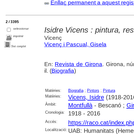
Enllaç permanent a aquest regis
2 / 3395
Isidre Vicens : pintura, re
seleccionar
imprimir
Vicenç
Vicenç i Pascual, Gisela
Text complet
En:
Revista de Girona
. Girona, nú
il. (
Biografia
)
Matèries:
Biografia
;
Pintors
;
Pintura
Matèries:
Vicens, Isidre
(1918-201
Àmbit:
Montfullà
- Bescanó ;
Gi
Cronologia:
1918 - 2016
Accés:
https://raco.cat/index.p
Localització:
UAB: Humanitats (Hemer