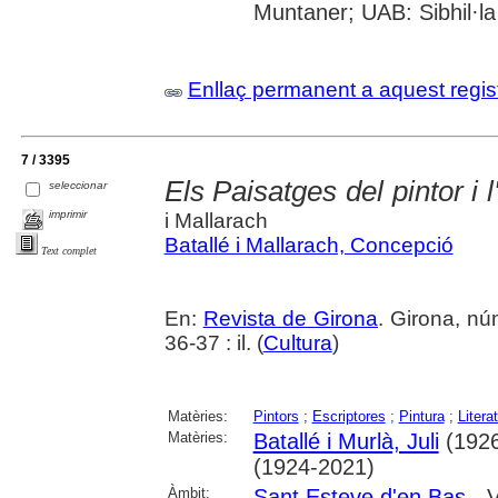
Muntaner; UAB: Sibhil·la
Enllaç permanent a aquest regis
7 / 3395
Els Paisatges del pintor i l
seleccionar
imprimir
i Mallarach
Batallé i Mallarach, Concepció
Text complet
En:
Revista de Girona
. Girona, n
36-37 : il. (
Cultura
)
Matèries:
Pintors
;
Escriptores
;
Pintura
;
Litera
Matèries:
Batallé i Murlà, Juli
(1926
(1924-2021)
Àmbit:
Sant Esteve d'en Bas
- V