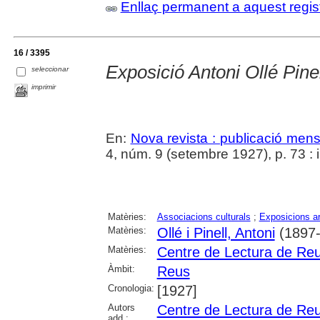
Enllaç permanent a aquest regis
16 / 3395
Exposició Antoni Ollé Pine
seleccionar
imprimir
En:
Nova revista : publicació mensua
4, núm. 9 (setembre 1927), p. 73 : i
Matèries:
Associacions culturals
;
Exposicions ar
Matèries:
Ollé i Pinell, Antoni
(1897-
Matèries:
Centre de Lectura de Re
Àmbit:
Reus
Cronologia:
[1927]
Autors
Centre de Lectura de Re
add.: