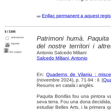
Enllaç permanent a aquest regis
5 / 3395
Patrimoni humà. Paquita 
seleccionar
imprimir
del nostre territori i al
Antonio Salcedo Miliani
Text complet
Salcedo Miliani, Antonio
En:
Quaderns de Vilaniu : miscel
(novembre 2024), p. 71-94 : il. (
Qua
Resums en català i anglès.
Paquita Bonifàs fou una pintora va
seva terra. Fou una dona decidida,
estudiar Belles Arts, i la primera 