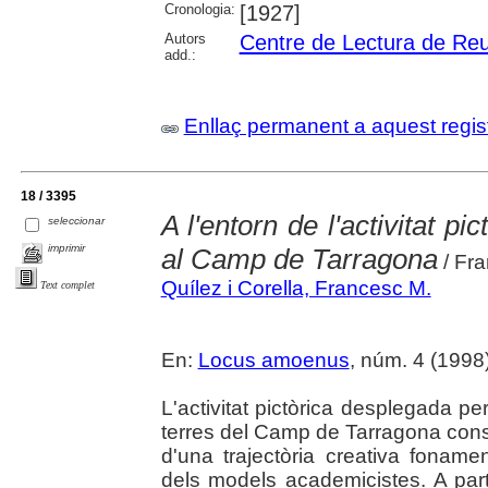
Cronologia:
[1927]
Autors
Centre de Lectura de Re
add.:
Enllaç permanent a aquest regis
18 / 3395
A l'entorn de l'activitat 
seleccionar
imprimir
al Camp de Tarragona
/ Fra
Quílez i Corella, Francesc M.
Text complet
En:
Locus amoenus
, núm. 4 (1998
L'activitat pictòrica desplegada 
terres del Camp de Tarragona cons
d'una trajectòria creativa foname
dels models academicistes. A part