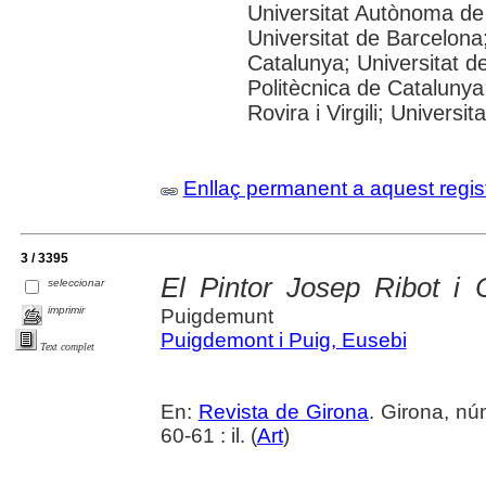
Universitat Autònoma de
Universitat de Barcelona;
Catalunya; Universitat de
Politècnica de Catalunya
Rovira i Virgili; Universi
Enllaç permanent a aquest regis
3 / 3395
El Pintor Josep Ribot i 
seleccionar
imprimir
Puigdemunt
Puigdemont i Puig, Eusebi
Text complet
En:
Revista de Girona
. Girona, n
60-61 : il. (
Art
)