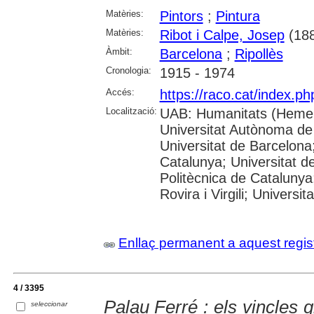
Matèries:
Pintors
;
Pintura
Matèries:
Ribot i Calpe, Josep
(188
Àmbit:
Barcelona
;
Ripollès
Cronologia:
1915 - 1974
Accés:
https://raco.cat/index.p
Localització:
UAB: Humanitats (Hemer
Universitat Autònoma de
Universitat de Barcelona;
Catalunya; Universitat de
Politècnica de Catalunya
Rovira i Virgili; Universi
Enllaç permanent a aquest regis
4 / 3395
Palau Ferré : els vincles g
seleccionar