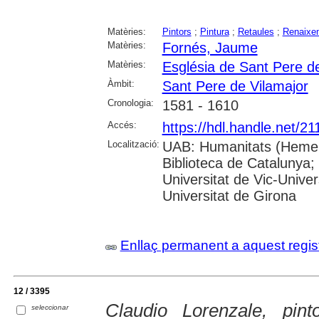
Matèries:
Pintors
;
Pintura
;
Retaules
;
Renaixe
Matèries:
Fornés, Jaume
Matèries:
Església de Sant Pere d
Àmbit:
Sant Pere de Vilamajor
Cronologia:
1581 - 1610
Accés:
https://hdl.handle.net/2
Localització:
UAB: Humanitats (Hemero
Biblioteca de Catalunya;
Universitat de Vic-Univer
Universitat de Girona
Enllaç permanent a aquest regis
12 / 3395
Claudio Lorenzale, pin
seleccionar