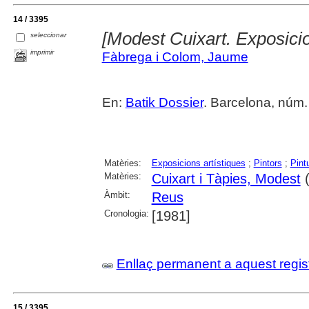
14 / 3395
[Modest Cuixart. Exposici
seleccionar
imprimir
Fàbrega i Colom, Jaume
En:
Batik Dossier
. Barcelona, núm. 
Matèries:
Exposicions artístiques
;
Pintors
;
Pint
Matèries:
Cuixart i Tàpies, Modest
(
Àmbit:
Reus
Cronologia:
[1981]
Enllaç permanent a aquest regis
15 / 3395