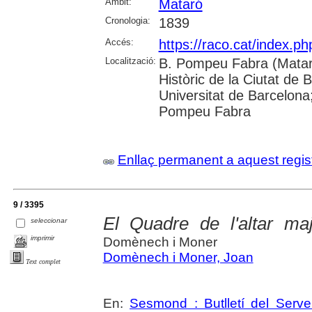
Àmbit:
Mataró
Cronologia:
1839
Accés:
https://raco.cat/index.
Localització:
B. Pompeu Fabra (Mataró
Històric de la Ciutat de 
Universitat de Barcelona;
Pompeu Fabra
Enllaç permanent a aquest regis
9 / 3395
El Quadre de l'altar ma
seleccionar
imprimir
Domènech i Moner
Domènech i Moner, Joan
Text complet
En:
Sesmond : Butlletí del Serve