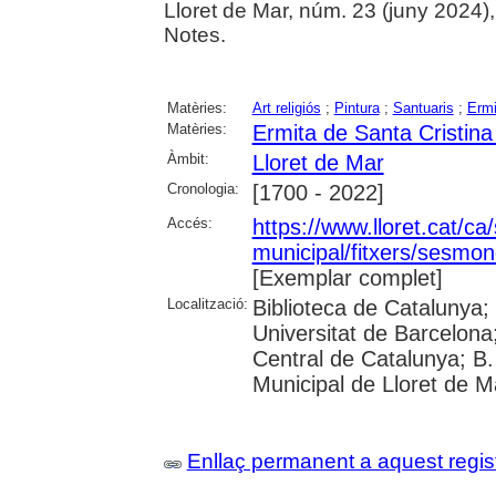
Lloret de Mar, núm. 23 (juny 2024), p
Notes.
Matèries:
Art religiós
;
Pintura
;
Santuaris
;
Ermi
Matèries:
Ermita de Santa Cristina
Àmbit:
Lloret de Mar
Cronologia:
[1700 - 2022]
Accés:
https://www.lloret.cat/ca
municipal/fitxers/sesmon
[Exemplar complet]
Localització:
Biblioteca de Catalunya;
Universitat de Barcelona;
Central de Catalunya; B.
Municipal de Lloret de M
Enllaç permanent a aquest regis