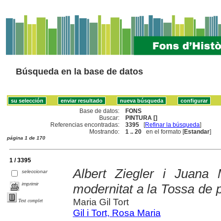
Búsqueda en la base de datos
Base de datos:
FONS
Buscar:
PINTURA []
Referencias encontradas:
3395
[
Refinar la búsqueda
]
Mostrando:
1 .. 20
en el formato [
Estandar
]
página 1 de 170
1 / 3395
Albert Ziegler i Juana
seleccionar
imprimir
modernitat a la Tossa de p
Maria Gil Tort
Text complet
Gil i Tort, Rosa Maria