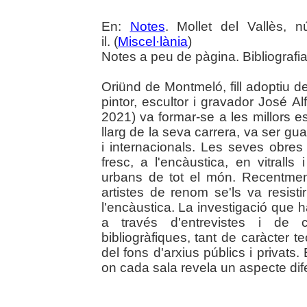
En:
Notes
. Mollet del Vallès, 
il. (
Miscel·lània
)
Notes a peu de pàgina. Bibliografia
Oriünd de Montmeló, fill adoptiu de 
pintor, escultor i gravador José 
2021) va formar-se a les millors esc
llarg de la seva carrera, va ser g
i internacionals. Les seves obres 
fresc, a l'encàustica, en vitralls
urbans de tot el món. Recentmen
artistes de renom se'ls va resist
l'encàustica. La investigació que h
a través d'entrevistes i de 
bibliogràfiques, tant de caràcter t
del fons d'arxius públics i privats.
on cada sala revela un aspecte difer