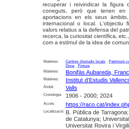
recuperar i reivindicar la figur
coneguts, però que tenen en 
aportacions en els seus àmbits, 
internacional o local. L'objectiu 
valors relatius a la defensa del patri
recerca, la curiositat científica, et
com a estímul de la idea de comuni
Matèries:
Centres d'estudis locals
;
Patrimoni cu
Dona
;
Pintura
Matèries:
Bonifàs Aubareda, Franc
Matèries:
Institut d'Estudis Vallenc
Àmbit:
Valls
Cronologia:
1906 - 2000; 2024
Accés:
https://raco.cat/index.p
Localització:
B. Pública de Tarragona
de Catalunya; Universita
Universitat Rovira i Virgi