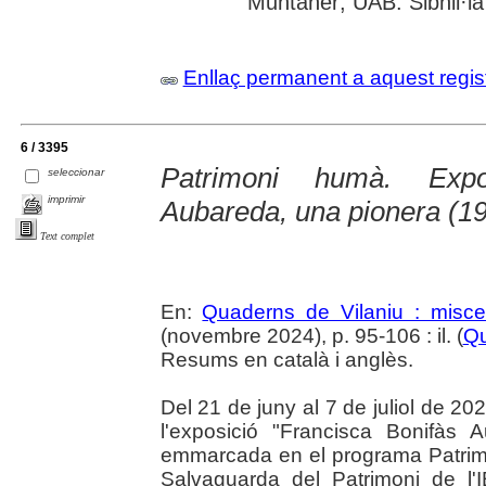
Muntaner; UAB: Sibhil·la
Enllaç permanent a aquest regis
6 / 3395
Patrimoni humà. Expo
seleccionar
imprimir
Aubareda, una pionera (1
Text complet
En:
Quaderns de Vilaniu : miscel
(novembre 2024), p. 95-106 : il. (
Qu
Resums en català i anglès.
Del 21 de juny al 7 de juliol de 202
l'exposició "Francisca Bonifàs 
emmarcada en el programa Patrim
Salvaguarda del Patrimoni de l'