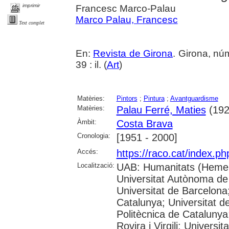
imprimir
Francesc Marco-Palau
Marco Palau, Francesc
Text complet
En:
Revista de Girona
. Girona, nú
39 : il. (
Art
)
Matèries:
Pintors
;
Pintura
;
Avantguardisme
Matèries:
Palau Ferré, Maties
(192
Àmbit:
Costa Brava
Cronologia:
[1951 - 2000]
Accés:
https://raco.cat/index.p
Localització:
UAB: Humanitats (Hemer
Universitat Autònoma de
Universitat de Barcelona;
Catalunya; Universitat de
Politècnica de Catalunya
Rovira i Virgili; Universi