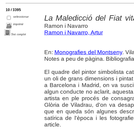
10 / 3395
La Maledicció del Fiat vi
seleccionar
imprimir
Ramon i Navarro
Ramon i Navarro, Artur
Text complet
En:
Monografies del Montseny
. Vi
Notes a peu de pàgina. Bibliografia.
El quadre del pintor simbolista cat
un oli de grans dimensions i pintat
a Barcelona i Madrid, on va susci
algun conducte no aclarit, aquesta
artista en ple procés de consagra
Glòria de Viladrau, d'on va desap
que en queda són algunes descri
satírica de l'època i les fotograf
article.