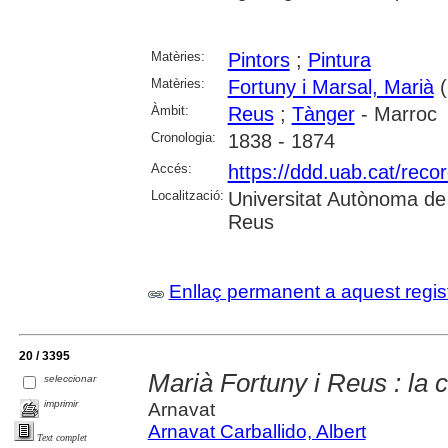
Matèries:
Pintors
;
Pintura
Matèries:
Fortuny i Marsal, Marià
(
Àmbit:
Reus
;
Tànger
- Marroc
Cronologia:
1838 - 1874
Accés:
https://ddd.uab.cat/reco
Localització:
Universitat Autònoma de
Reus
Enllaç permanent a aquest regis
20 / 3395
Marià Fortuny i Reus : la c
seleccionar
imprimir
Arnavat
Arnavat Carballido, Albert
Text complet