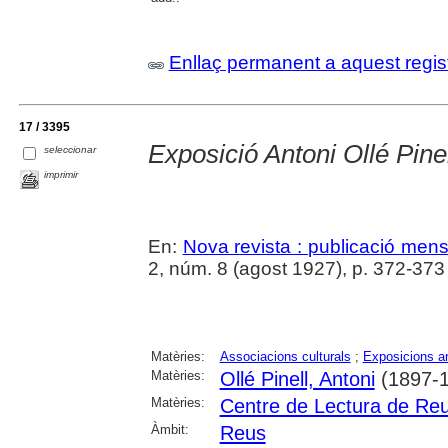
Enllaç permanent a aquest regis
17 / 3395
Exposició Antoni Ollé Pine
seleccionar
imprimir
En:
Nova revista : publicació mensua
2, núm. 8 (agost 1927), p. 372-373
Matèries:
Associacions culturals
;
Exposicions ar
Matèries:
Ollé Pinell, Antoni
(1897-1
Matèries:
Centre de Lectura de Re
Àmbit:
Reus