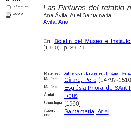
Las Pinturas del retablo 
seleccionar
imprimir
Ana Ávila, Ariel Santamaria
Avila, Ana
En:
Boletín del Museo e Institu
(1990) , p. 39-71
Matèries:
Art religiós
;
Esglésies
;
Pintura
;
Retau
Matèries:
Girard, Pere
(1479?-1510
Matèries:
Església Prioral de SAnt
Àmbit:
Reus
Cronologia:
[1990]
Autors
Santamaria, Ariel
add.: