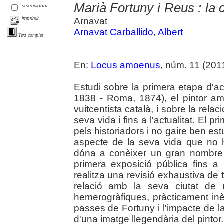
Marià Fortuny i Reus : la c
seleccionar
imprimir
Arnavat
Arnavat Carballido, Albert
Text complet
En:
Locus amoenus
, núm. 11 (201
Estudi sobre la primera etapa d'ac
1838 - Roma, 1874), el pintor amb
vuitcentista català, i sobre la relac
seva vida i fins a l'actualitat. El 
pels historiadors i no gaire ben es
aspecte de la seva vida que no ha
dóna a conèixer un gran nombre 
primera exposició pública fins a 
realitza una revisió exhaustiva de to
relació amb la seva ciutat de n
hemerogràfiques, pràcticament inè
passes de Fortuny i l'impacte de la
d'una imatge llegendària del pintor.