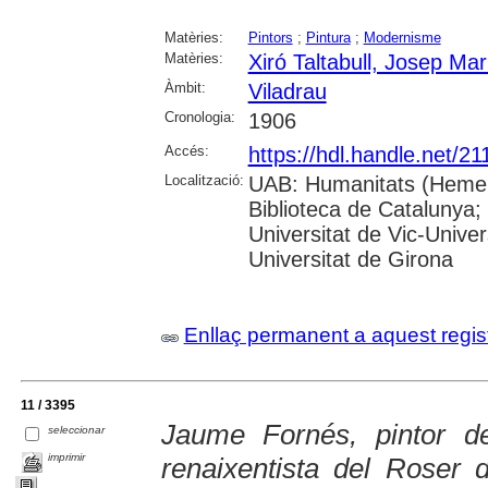
Matèries:
Pintors
;
Pintura
;
Modernisme
Matèries:
Xiró Taltabull, Josep Mar
Àmbit:
Viladrau
Cronologia:
1906
Accés:
https://hdl.handle.net/2
Localització:
UAB: Humanitats (Hemero
Biblioteca de Catalunya;
Universitat de Vic-Univer
Universitat de Girona
Enllaç permanent a aquest regis
11 / 3395
Jaume Fornés, pintor de
seleccionar
imprimir
renaixentista del Roser