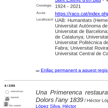
Cronologia:
1924 - 2021
Accés:
https://raco.cat/index.p
Localització:
UAB: Humanitats (Hemer
Universitat Autònoma de
Universitat de Barcelona;
de Catalunya; Universitat
Universitat Politècnica 
Fabra; Universitat Rovira 
Universitat Central de C
Enllaç permanent a aquest regis
8 / 3395
Una Primerenca restaurac
seleccionar
imprimir
Dolors l'any 1839
/ Héctor Ló
López Silva, Héctor
Text complet