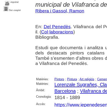
imprimir
municipal de Vilafranca d
Ribera i Gassol, Ramon
Text complet
En:
Del Penedès
. Vilafranca del 
il. (
Col·laboracions
)
Bibliografia.
Estudi que documenta i analitza u
dels destacats pintors catalans
També s'esmenten d'altres obres de
a Vilafranca del Penedès.
Matèries:
Pintors
;
Pintura
;
Art religiós
;
Cement
Matèries:
Lorenzale Sugrañes, Cla
Àmbit:
Barcelona
;
Vilafranca d
Cronologia:
1814 - 1889
Accés:
https://www.iepenedese