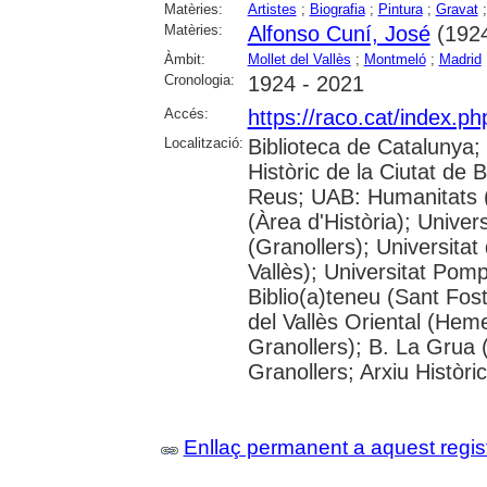
Matèries:
Artistes
;
Biografia
;
Pintura
;
Gravat
Matèries:
Alfonso Cuní, José
(1924
Àmbit:
Mollet del Vallès
;
Montmeló
;
Madrid
Cronologia:
1924 - 2021
Accés:
https://raco.cat/index.p
Localització:
Biblioteca de Catalunya;
Històric de la Ciutat de
Reus; UAB: Humanitats 
(Àrea d'Història); Univer
(Granollers); Universitat
Vallès); Universitat Pompe
Biblio(a)teneu (Sant Fos
del Vallès Oriental (He
Granollers); B. La Grua 
Granollers; Arxiu Històri
Enllaç permanent a aquest regis