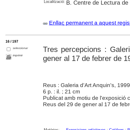
Localització:
B. Centre de Lectura de
Enllaç permanent a aquest regis
16 / 197
Tres percepcions : Galeri
seleccionar
imprimir
gener al 17 de febrer de 1
Reus : Galeria d'Art Anquin's, 1999
6 p. : il. ; 21 cm
Publicat amb motiu de l'exposició c
Reus del 29 de gener al 17 de febr
Matèries:
Exposicions artístiques
;
Catàlegs
;
P