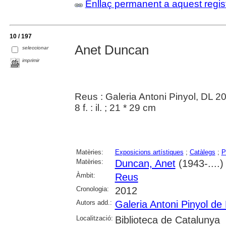
Enllaç permanent a aquest regis
10 / 197
Anet Duncan
seleccionar
imprimir
Reus : Galeria Antoni Pinyol, DL 2
8 f. : il. ; 21 * 29 cm
Matèries:
Exposicions artístiques
;
Catàlegs
;
P
Matèries:
Duncan, Anet
(1943-....)
Àmbit:
Reus
Cronologia:
2012
Autors add.:
Galeria Antoni Pinyol de
Localització:
Biblioteca de Catalunya