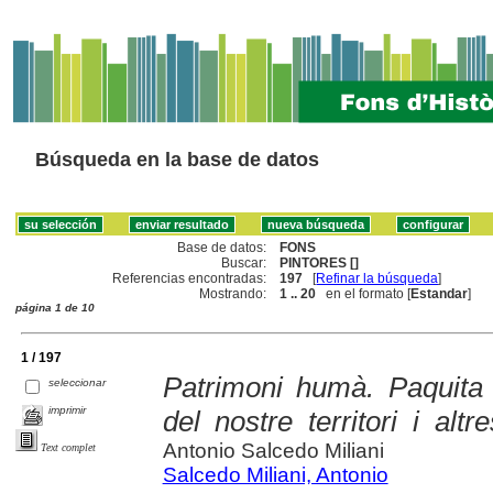
Búsqueda en la base de datos
Base de datos:
FONS
Buscar:
PINTORES []
Referencias encontradas:
197
[
Refinar la búsqueda
]
Mostrando:
1 .. 20
en el formato [
Estandar
]
página 1 de 10
1 / 197
Patrimoni humà. Paquita 
seleccionar
imprimir
del nostre territori i al
Antonio Salcedo Miliani
Text complet
Salcedo Miliani, Antonio