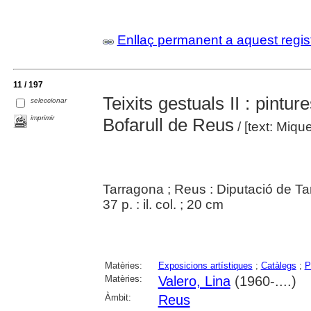
Enllaç permanent a aquest regis
11 / 197
Teixits gestuals II : pinture
seleccionar
imprimir
Bofarull de Reus
/ [text: Miqu
Tarragona ; Reus : Diputació de Ta
37 p. : il. col. ; 20 cm
Matèries:
Exposicions artístiques
;
Catàlegs
;
P
Matèries:
Valero, Lina
(1960-....)
Àmbit:
Reus