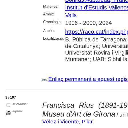
Matèries:
Institut d'Estudis Vallenc
Àmbit:
Valls
Cronologia:
1906 - 2000; 2024
Accés:
https://raco.cat/index.p
Localització:
B. Pública de Tarragona
de Catalunya; Universita
Universitat Rovira i Virgi
Muntaner; UAB: Sibhil·la
Enllaç permanent a aquest regis
3 / 197
Francisca Rius (1891-19
seleccionar
imprimir
Museu d'Art de Girona
/ un 
Vélez i Vicente, Pilar