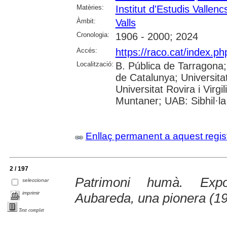
Matèries:
Institut d'Estudis Vallenc
Àmbit:
Valls
Cronologia:
1906 - 2000; 2024
Accés:
https://raco.cat/index.p
Localització:
B. Pública de Tarragona
de Catalunya; Universita
Universitat Rovira i Virgi
Muntaner; UAB: Sibhil·la
Enllaç permanent a aquest regis
2 / 197
Patrimoni humà. Expo
seleccionar
imprimir
Aubareda, una pionera (1
Text complet