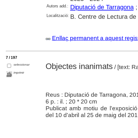
Autors add.:
Diputació de Tarragona
Localització:
B. Centre de Lectura de
Enllaç permanent a aquest regis
7 / 197
Objectes inanimats
seleccionar
/ [text: 
imprimir
Reus : Diputació de Tarragona, 20
6 p. : il. ; 20 * 20 cm
Publicat amb motiu de l'exposici
del 10 d'abril al 25 de maig del 201