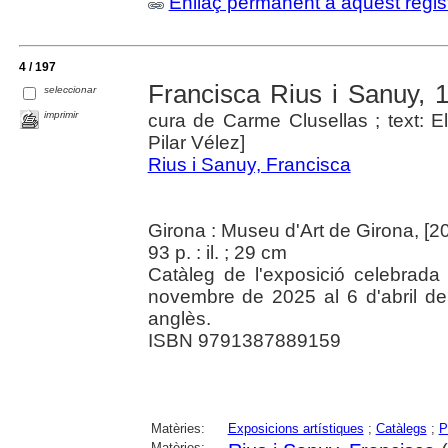
Enllaç permanent a aquest regis
4 / 197
Francisca Rius i Sanuy, 1
seleccionar
imprimir
cura de Carme Clusellas ; text: E
Pilar Vélez]
Rius i Sanuy, Francisca
Girona : Museu d'Art de Girona, [2
93 p. : il. ; 29 cm
Catàleg de l'exposició celebrad
novembre de 2025 al 6 d'abril de 
anglès.
ISBN 9791387889159
Matèries:
Exposicions artístiques
;
Catàlegs
;
P
Matèries: