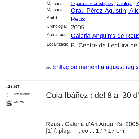
Matèries:
Exposicions artístiques
;
Catàlegs
;
P
Matèries:
Grau Pérez-Agustín, Alic
Àmbit:
Reus
Cronologia:
2005
Autors add.:
Galeria Anquin's de Reu
Localització:
B. Centre de Lectura de
Enllaç permanent a aquest regis
13 / 197
Coia Ibàñez : del 8 al 30 d
seleccionar
imprimir
Reus : Galeria d'Art Anquin's, 2005
[1] f. pleg. : il. col. ; 17 * 17 cm