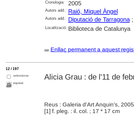
Cronologia:
2005
Autors add.:
Raió, Miquel Àngel
Autors add.:
Diputació de Tarragona
Localització:
Biblioteca de Catalunya
Enllaç permanent a aquest regis
12 / 197
Alicia Grau : de l'11 de fe
seleccionar
imprimir
Reus : Galeria d'Art Anquin's, 2005
[1] f. pleg. : il. col. ; 17 * 17 cm