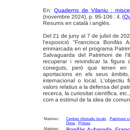
En:
Quaderns de Vilaniu : miscel
(novembre 2024), p. 95-106 : il. (
Qu
Resums en català i anglès.
Del 21 de juny al 7 de juliol de 202
l'exposició "Francisca Bonifàs 
emmarcada en el programa Patrim
Salvaguarda del Patrimoni de l'
recuperar i reivindicar la figur
coneguts, però que tenen en 
aportacions en els seus àmbits, 
internacional o local. L'objectiu 
valors relatius a la defensa del patri
recerca, la curiositat científica, et
com a estímul de la idea de comuni
Matèries:
Centres d'estudis locals
;
Patrimoni cu
Dona
;
Pintura
Matèries:
Bonifàs Aubareda, Franc