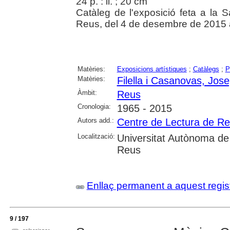
24 p. : il. ; 20 cm
Catàleg de l'exposició feta a la 
Reus, del 4 de desembre de 2015 
Matèries:
Exposicions artístiques
;
Catàlegs
;
P
Matèries:
Filella i Casanovas, Jos
Àmbit:
Reus
Cronologia:
1965 - 2015
Autors add.:
Centre de Lectura de R
Localització:
Universitat Autònoma de
Reus
Enllaç permanent a aquest regis
9 / 197