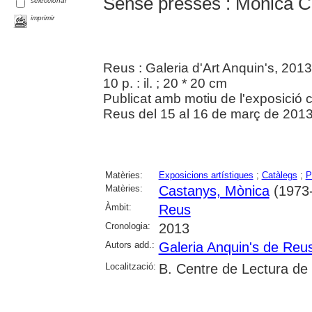
Sense presses : Mònica C
seleccionar
imprimir
Reus : Galeria d'Art Anquin's, 2013
10 p. : il. ; 20 * 20 cm
Publicat amb motiu de l'exposició c
Reus del 15 al 16 de març de 2013
Matèries:
Exposicions artístiques
;
Catàlegs
;
P
Matèries:
Castanys, Mònica
(1973-.
Àmbit:
Reus
Cronologia:
2013
Autors add.:
Galeria Anquin's de Reu
Localització:
B. Centre de Lectura de