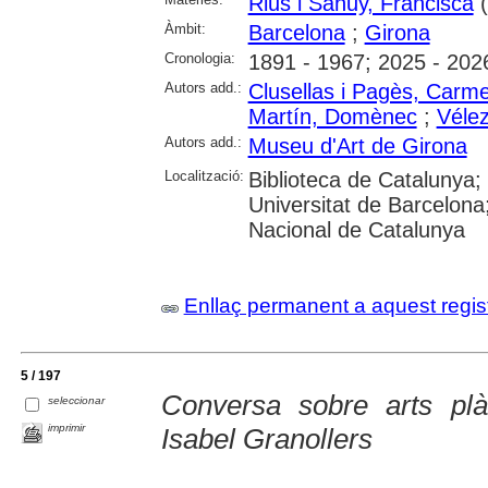
Rius i Sanuy, Francisca
(
Àmbit:
Barcelona
;
Girona
Cronologia:
1891 - 1967; 2025 - 202
Autors add.:
Clusellas i Pagès, Carm
Martín, Domènec
;
Vélez
Autors add.:
Museu d'Art de Girona
Localització:
Biblioteca de Catalunya;
Universitat de Barcelona;
Nacional de Catalunya
Enllaç permanent a aquest regis
5 / 197
Conversa sobre arts pl
seleccionar
imprimir
Isabel Granollers