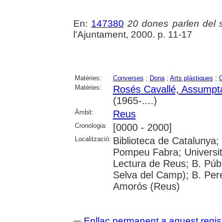
En:
147380
20 dones parlen del
l'Ajuntament, 2000. p. 11-17
Matèries:
Converses
;
Dona
;
Arts plàstiques
;
C
Matèries:
Rosés Cavallé, Assumpt
(1965-....)
Àmbit:
Reus
Cronologia:
[0000 - 2000]
Localització:
Biblioteca de Catalunya; 
Pompeu Fabra; Universitat
Lectura de Reus; B. Públ
Selva del Camp); B. Per
Amorós (Reus)
Enllaç permanent a aquest regis