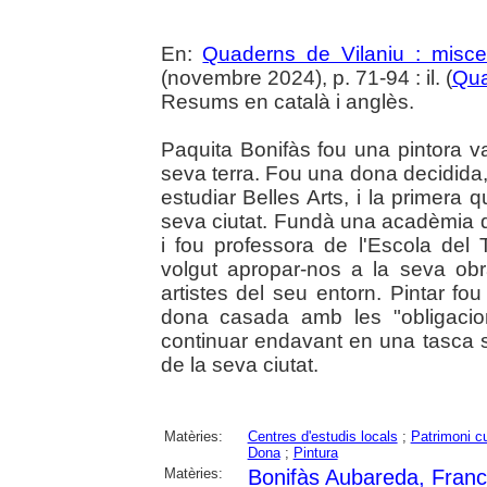
En:
Quaderns de Vilaniu : miscel
(novembre 2024), p. 71-94 : il. (
Qua
Resums en català i anglès.
Paquita Bonifàs fou una pintora va
seva terra. Fou una dona decidida,
estudiar Belles Arts, i la primera 
seva ciutat. Fundà una acadèmia d'
i fou professora de l'Escola del 
volgut apropar-nos a la seva obr
artistes del seu entorn. Pintar fo
dona casada amb les "obligacio
continuar endavant en una tasca soli
de la seva ciutat.
Matèries:
Centres d'estudis locals
;
Patrimoni cu
Dona
;
Pintura
Matèries:
Bonifàs Aubareda, Franc