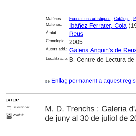
Matèries:
Exposicions artístiques
;
Catàlegs
;
P
Matèries:
Ibàñez Ferrater, Coia
(19
Àmbit:
Reus
Cronologia:
2005
Autors add.:
Galeria Anquin's de Reu
Localització:
B. Centre de Lectura de
Enllaç permanent a aquest regis
14 / 197
M. D. Trenchs : Galeria d'
seleccionar
imprimir
de juny al 30 de juliol de 