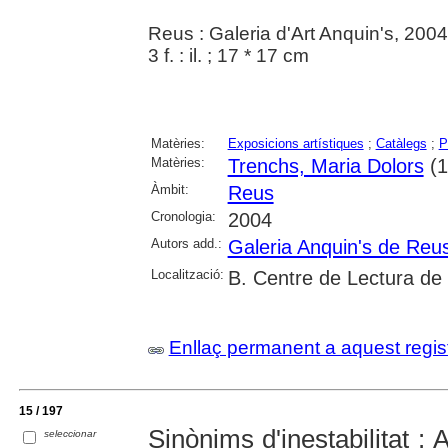
Reus : Galeria d'Art Anquin's, 2004
3 f. : il. ; 17 * 17 cm
Matèries:
Exposicions artístiques
;
Catàlegs
;
P
Matèries:
Trenchs, Maria Dolors
(1
Àmbit:
Reus
Cronologia:
2004
Autors add.:
Galeria Anquin's de Reu
Localització:
B. Centre de Lectura de
Enllaç permanent a aquest regis
15 / 197
Sinònims d'inestabilitat :
seleccionar