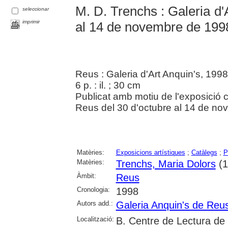
M. D. Trenchs : Galeria d'A
seleccionar
imprimir
al 14 de novembre de 199
Reus : Galeria d'Art Anquin's, 1998
6 p. : il. ; 30 cm
Publicat amb motiu de l'exposició c
Reus del 30 d'octubre al 14 de no
Matèries:
Exposicions artístiques
;
Catàlegs
;
P
Matèries:
Trenchs, Maria Dolors
(1
Àmbit:
Reus
Cronologia:
1998
Autors add.:
Galeria Anquin's de Reu
Localització:
B. Centre de Lectura de