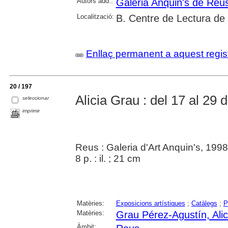
Autors add.:
Galeria Anquin's de Reu
Localització:
B. Centre de Lectura de
Enllaç permanent a aquest regis
20 / 197
Alicia Grau : del 17 al 29 
seleccionar
imprimir
Reus : Galeria d'Art Anquin's, 1998
8 p. : il. ; 21 cm
Matèries:
Exposicions artístiques
;
Catàlegs
;
P
Matèries:
Grau Pérez-Agustín, Alic
Àmbit: