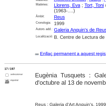
Matèries:
Llorens, Eva
;
Tort, Toni
(
(1963-....)
Àmbit:
Reus
Cronologia:
1999
Autors add.:
Galeria Anquin's de Reu
Localització:
B. Centre de Lectura de
Enllaç permanent a aquest regis
17 / 197
Eugènia Tusquets : Gale
seleccionar
imprimir
d'octubre al 13 de novemb
Reus : Galeria d'Art Anquin's, 1999