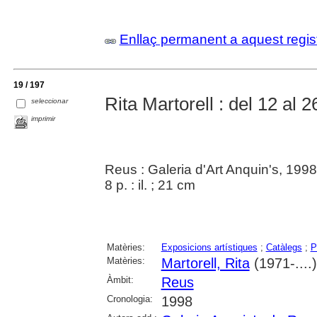
Enllaç permanent a aquest regis
19 / 197
Rita Martorell : del 12 al 
seleccionar
imprimir
Reus : Galeria d'Art Anquin's, 1998
8 p. : il. ; 21 cm
Matèries:
Exposicions artístiques
;
Catàlegs
;
P
Matèries:
Martorell, Rita
(1971-....)
Àmbit:
Reus
Cronologia:
1998