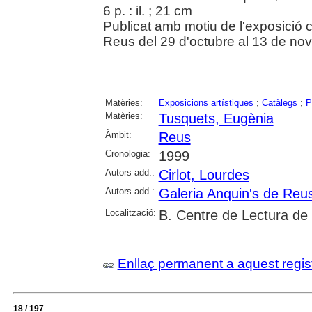
6 p. : il. ; 21 cm
Publicat amb motiu de l'exposició c
Reus del 29 d'octubre al 13 de no
Matèries:
Exposicions artístiques
;
Catàlegs
;
P
Matèries:
Tusquets, Eugènia
Àmbit:
Reus
Cronologia:
1999
Autors add.:
Cirlot, Lourdes
Autors add.:
Galeria Anquin's de Reu
Localització:
B. Centre de Lectura de
Enllaç permanent a aquest regis
18 / 197