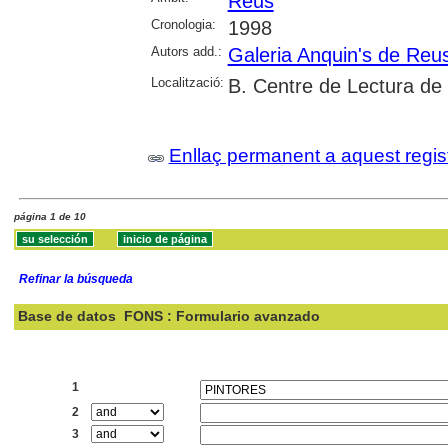
Reus
Cronologia:
1998
Autors add.:
Galeria Anquin's de Reu
Localització:
B. Centre de Lectura de
Enllaç permanent a aquest regis
página 1 de 10
Refinar la búsqueda
Base de datos
FONS : Formulario avanzado
Buscar:
1
2
3