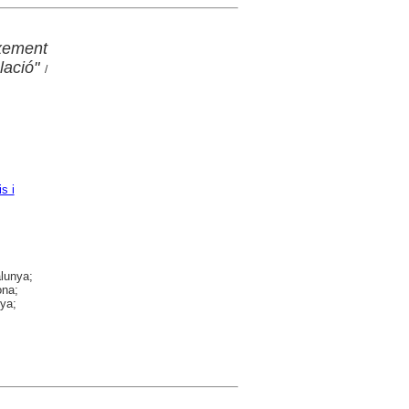
xement
lació"
/
s i
alunya;
ona;
nya;