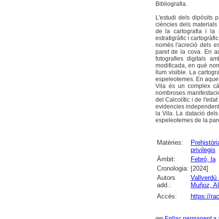
Bibliografia.
L'estudi dels dipòsits 
ciències dels materials 
de la cartografia i la
estratigràfic i cartogrà
només l'acreció dels es
paret de la cova. En aq
fotografies digitals a
modificada, en què nomé
llum visible. La cartogr
espeleotemes. En aquest
Vila és un complex càr
nombroses manifestacio
del Calcolític i de l'e
evidencies independents 
la Vila. La datació dels
espeleotemes de la par
Matèries:
Prehistòri
privilegis
Àmbit:
Febró, la
Cronologia:
[2024]
Autors
Vallverdú
add.:
Muñoz, Al
Accés:
https://r
Enllaç permanent a 