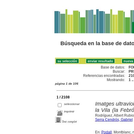
Búsqueda en la base de dat
Base de datos:
FO
Buscar:
PR
Referencias encontradas:
21
Mostrando:
1 .
página 1 de 106
1 / 2108
Imatges ultravio
seleccionar
la Vila (la Feb
imprimir
Rodríguez, Albert Rubi
Serra Cendrós, Gabriel
Text complet
En:
Podall
. Montblanc, n