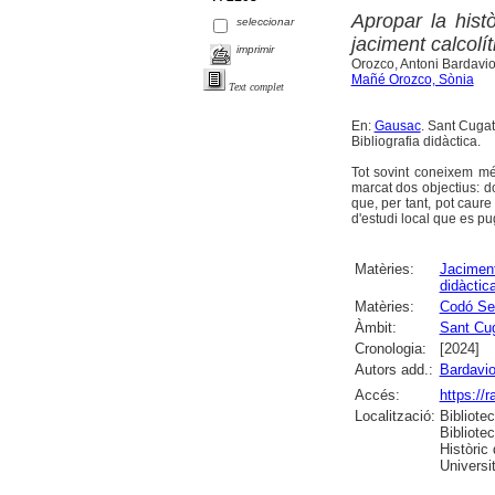
Apropar la histò
seleccionar
jaciment calcolí
imprimir
Orozco, Antoni Bardavio
Mañé Orozco, Sònia
Text complet
En:
Gausac
. Sant Cugat 
Bibliografia didàctica.
Tot sovint coneixem m
marcat dos objectius: d
que, per tant, pot caure
d'estudi local que es pu
Matèries:
Jaciment
didàctic
Matèries:
Codó Se
Àmbit:
Sant Cug
Cronologia:
[2024]
Autors add.:
Bardavio
Accés:
https://
Localització:
Bibliote
Bibliote
Històric
Universit