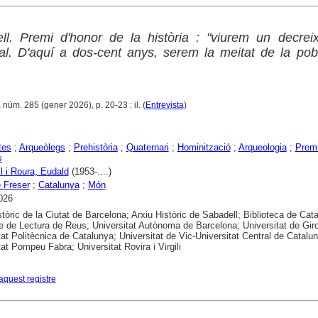
ll. Premi d'honor de la història : "viurem un decrei
al. D'aquí a dos-cent anys, serem la meitat de la pob
 núm. 285 (gener 2026), p. 20-23 : il. (
Entrevista
)
tes
;
Arqueòlegs
;
Prehistòria
;
Quaternari
;
Hominització
;
Arqueologia
;
Premi
s
l i Roura, Eudald
(1953-....)
 Freser
;
Catalunya
;
Món
026
stòric de la Ciutat de Barcelona; Arxiu Històric de Sabadell; Biblioteca de Cat
e de Lectura de Reus; Universitat Autònoma de Barcelona; Universitat de Gir
tat Politècnica de Catalunya; Universitat de Vic-Universitat Central de Catalu
tat Pompeu Fabra; Universitat Rovira i Virgili
aquest registre