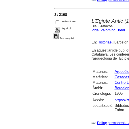
2 / 2108
L'Egipte Antic 
seleccionar
Blai Gratacós
imprimir
Vidal Palomino, Jordi
Text complet
En:
Historiae
. [Barcelon
En aquest article publi
Catalunya. Les conferèn
l'arqueologia de l'Egipte
Matèries:
Arqueòl
Matèries:
Casades 
Matèries:
Centre E
Àmbit:
Barcelo
Cronologia:
1905
Accés:
https://
Localització:
Bibliote
Fabra
Enllaç permanent a 