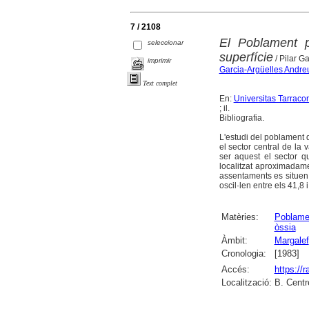
7 / 2108
El Poblament pr
seleccionar
superfície
/ Pilar G
imprimir
Garcia-Argüelles Andreu
Text complet
En:
Universitas Tarracon
; il.
Bibliografia.
L'estudi del poblament d
el sector central de la
ser aquest el sector 
localitzat aproximadame
assentaments es situen a
oscil·len entre els 41,8 
Matèries:
Poblame
òssia
Àmbit:
Margalef
Cronologia:
[1983]
Accés:
https://
Localització:
B. Centr