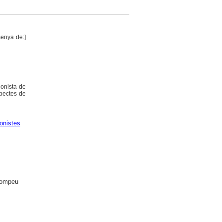
senya de:]
ionista de
spectes de
onistes
 Pompeu