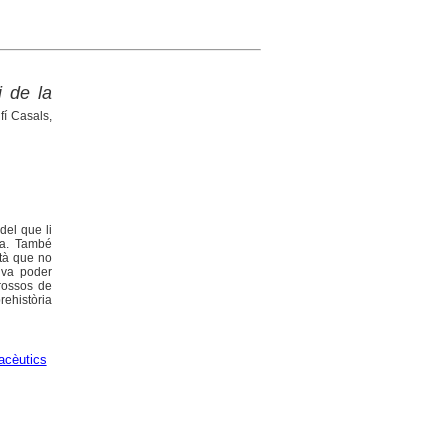
i de la
fí Casals,
del que li
na. També
ltà que no
s va poder
rossos de
ehistòria
acèutics