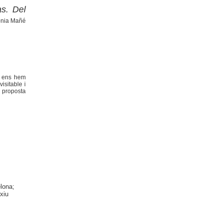
as. Del
ònia Mañé
e ens hem
isitable i
a proposta
elona;
xiu