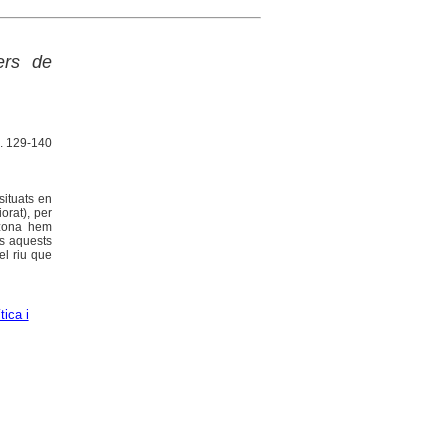
ers de
p. 129-140
situats en
orat), per
 zona hem
ts aquests
el riu que
tica i