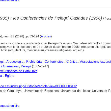
(1905) : les Conferències de Pelegrí Casades (1906)
/ [res
a], núm. 23 (2026) , p. 53-194 (
Articles
)
quem cinc conferències dictades per Pelegrí Casades i Gramatxes al Centre Excurs
cies van tenir lloc entre el 9 i el 30 de desembre de 1905 i repassen diferents a
 Antic (arquitectura, món funerari, creences religioses, art, etc.).
egs
;
Arqueologia
;
Prehistòria
;
Conferències
;
Crònica
;
Associacions excursi
i Gramatxes, Pelegrí
(1855-1947)
xcursionista de Catalunya
na
;
Egipte
raco.cat/index.php/Historiae/article/view/980000008412
ca de Catalunya; Universitat de Barcelona; Universitat de Lleida; Universitat
aquest registre