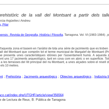
ehistòric de la vall del Montsant a partir dels tall
arcia-Argüelles i Andreu
, Pilar
ensis : Revista de Geografia, Història i Filosofia
. Tarragona. Vol. VI (1983-1984) , 
'aquesta zona el basem en l'anàlisi de tota una sèrie de jacimients que es troben 
 vall del Montsant que comprèn tot el terme municipal de Margalef de Montsant (Pri
que presenta unes característiques idònies per l'assentament humà. A aquesta
nt uns 17 jaciments arqueològics, tant en cova com en abric o en superfície. To
 les terrasses del llit principal del riu Montsant, a unes alçades sobre el nivell d
i els 10 metres.
nt
;
Prehistòria
;
Jaciments arqueològics
;
Objectes arqueològics
;
Indústria lí
raco.cat/index.php/UTGHF/article/view/356564
e de Lectura de Reus; B. Pública de Tarragona