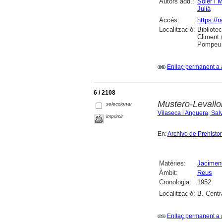
Autors add.:
Soler i 
Julià
Accés:
https://
Localització:
Bibliote
Climent 
Pompeu F
Enllaç permanent a 
6 / 2108
Mustero-Levallo
seleccionar
Vilaseca i Anguera, Sal
imprimir
En:
Archivo de Prehisto
Matèries:
Jaciment
Àmbit:
Reus
Cronologia:
1952
Localització:
B. Centr
Enllaç permanent a 