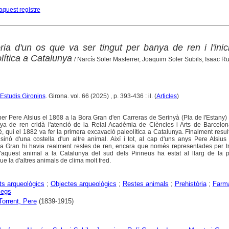
aquest registre
òria d'un os que va ser tingut per banya de ren i l'inic
olítica a Catalunya
/ Narcís Soler Masferrer, Joaquim Soler Subils, Isaac Ru
d'Estudis Gironins
. Girona. vol. 66 (2025) , p. 393-436 : il. (
Articles
)
per Pere Alsius el 1868 a la Bora Gran d'en Carreras de Serinyà (Pla de l'Estany) 
ya de ren cridà l'atenció de la Reial Acadèmia de Ciències i Arts de Barcelo
, qui el 1882 va fer la primera excavació paleolítica a Catalunya. Finalment resu
sinó d'una costella d'un altre animal. Així i tot, al cap d'uns anys Pere Alsiu
a Gran hi havia realment restes de ren, encara que només representades per t
aquest animal a la Catalunya del sud dels Pirineus ha estat al llarg de la pr
que la d'altres animals de clima molt fred.
s arqueològics
;
Objectes arqueològics
;
Restes animals
;
Prehistòria
;
Farm
legs
Torrent, Pere
(1839-1915)