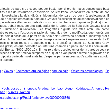
parietals de parets de coves pot ser tractat per diferents marcs conceptuals bas
fins a les de restauració-conservació. Aquest treball es focalitza en l'àmbit de c
 microestratigrafia dels dipòsits bioquímics de paret de cova (espelotemes). E
fic dels espeleotemes de la Sala dels Gravats és susceptible de ser observat per a c
peleotemes (l'espessor dels dipòsits), sinó també la no deposició (hiatus) i l'er
uest treball mostrem una cartografia de la paret de la Sala dels Gravats feta a
mb il·luminació ultraviolada. Les fotografies digitals son fetes amb una càmer
s es registra l'espectre ultraviolat, i una altra de no modificada, que només enr
afia dels dipòsits de la paret de la Sala dels Gravats ha orientat el mostreig preli
 text hi ha una breu descripció i interpretació de 2 espeleotemes mostrejats. La 
stic amb un registre arqueològic de la prehistòria recent. La Sala dels Grav
ns gràfiques que permeten apuntar una cosmovisió particular de les comunitat
dat del Bronze (3000-1500 aC). El mostreig dels espeleotemes de la paret de cova p
per a establir l'interval temporal en el qual es van portar a terme els gravats de 
 dipòsits parietals mostrejats ha d'esperar per la necessitat d'estudis més aprofu
et gravada.
a
;
Coves
;
Jaciments arqueològics
;
Arqueologia
;
Objectes arqueològics
;
Dr
 i Poch, Josep
;
Timoneda, Ariadna
;
Lombao, Diego
;
Rodríguez, Antonio
;
Ru
bert
;
Vinyes, Ramon
aco.cat/index.php/Podall/article/view/980000008560
aquest registre