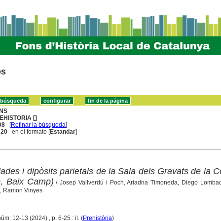
os
NS
EHISTORIA []
08
[
Refinar la búsqueda
]
. 20
en el formato [
Estandar
]
lades i dipòsits parietals de la Sala dels Gravats de la 
ró, Baix Camp)
/ Josep Vallverdú i Poch, Ariadna Timoneda, Diego Lombao
o, Ramon Vinyes
úm. 12-13 (2024) , p. 6-25 : il. (
Prehistòria
)