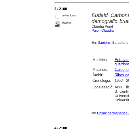
3 / 2108
Eudald Carbone
seleccionar
demogràfic brut
imprimir
Clàudia Pujol
Pujol, Clàudia
En:
Sàpiens
. Barcelona,
Matèries:
Entrevis
guardon
Matèries:
Carbonel
Àmbit:
Ribes de
Cronologia:
1953 - 2
Localització:
Arxiu Hi
B. Centr
Universi
Universi
Enllaç permanent a 
4 / 2108