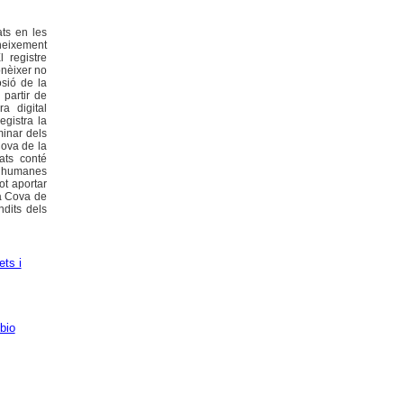
ats en les
oneixement
l registre
onèixer no
osió de la
 partir de
a digital
egistra la
minar dels
Cova de la
ats conté
s humanes
ot aportar
la Cova de
ndits dels
ets i
bio