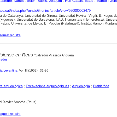
Masferrer, Narcís
;
Soler i Subils, Joaquim
;
Rufí Casals, Isaac
;
Maroto i Geno
raco.cat/index.php/AnnalsGironins/article/view/980000002479
ca de Catalunya; Universitat de Girona; Universitat Rovira i Virgili; B. Fages d
(Figueres); Universitat de Barcelona; UAB: Humanitats (Hemeroteca); Univers
abra; Universitat de Lleida; B. Popular (Palafrugell); Institut Ramon Muntane
aquest registre
isiense en Reus
/ Salvador Vilaseca Anguera
vador
ria Levantina
. Vol. III (1952) , 31-36
s arqueològics
;
Excavacions arqueològiques
;
Arqueologia
;
Prehistòria
al Xavier Amorós (Reus)
aquest registre