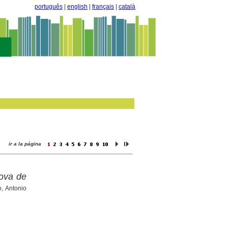
português
|
english
|
français
|
català
ir a la página
Cova de
, Antonio