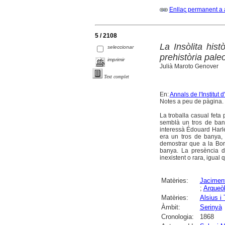
Enllaç permanent a 
5 / 2108
La Insòlita hist
seleccionar
prehistòria pale
imprimir
Julià Maroto Genover
Text complet
En:
Annals de l'Institut 
Notes a peu de pàgina.
La troballa casual feta 
semblà un tros de ban
interessà Édouard Harlé
era un tros de banya, 
demostrar que a la Bor
banya. La presència d'
inexistent o rara, igual 
Matèries:
Jaciment
;
Arqueò
Matèries:
Alsius i 
Àmbit:
Serinyà
Cronologia:
1868