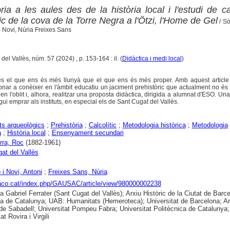
ria a les aules des de la història local i l'estudi de c
tic de la cova de la Torre Negra a l'Ötzi, l'Home de Gel
/ S
 Novi, Núria Freixes Sans
del Vallès, núm. 57 (2024) , p. 153-164 : il. (
Didàctica i medi local
)
és el que ens és més llunyà que el que ens és més proper. Amb aquest articl
onar a conèixer en l'àmbit educatiu un jaciment prehistòric que actualment no és v
 en l'oblit i, alhora, realitzar una proposta didàctica, dirigida a alumnat d'ESO. Un
gui emprar als instituts, en especial els de Sant Cugat del Vallès.
s arqueològics
;
Prehistòria
;
Calcolític
;
Metodologia històrica
;
Metodologia
a
;
Història local
;
Ensenyament secundari
rra, Roc
(1882-1961)
at del Vallès
 i Novi, Antoni
;
Freixes Sans, Núria
raco.cat/index.php/GAUSAC/article/view/980000002238
ca Gabriel Ferrater (Sant Cugat del Vallès); Arxiu Històric de la Ciutat de Barc
ca de Catalunya; UAB: Humanitats (Hemeroteca); Universitat de Barcelona; Ar
 de Sabadell; Universitat Pompeu Fabra; Universitat Politècnica de Catalunya;
at Rovira i Virgili