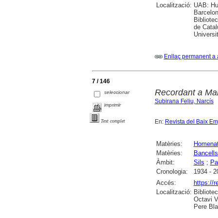
Localització:
UAB: Hum
Barcelon
Bibliote
de Catal
Universi
Enllaç permanent a 
7 / 146
Recordant a Mar
seleccionar
Subirana Feliu, Narcís
imprimir
En:
Revista del Baix E
Text complet
Matèries:
Homena
Matèries:
Bancells
Àmbit:
Sils
;
Pa
Cronologia:
1934 - 2
Accés:
https://
Localització:
Bibliote
Octavi V
Pere Bla