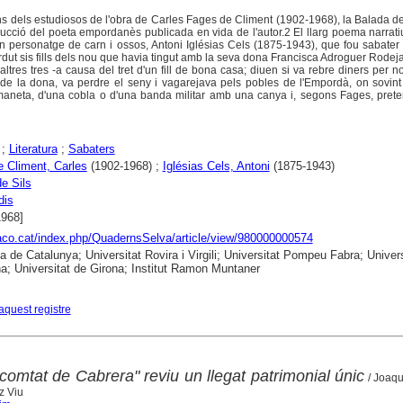
s dels estudiosos de l'obra de Carles Fages de Climent (1902-1968), la Balada d
oducció del poeta empordanès publicada en vida de l'autor.2 El llarg poema narrat
'un personatge de carn i ossos, Antoni Iglésias Cels (1875-1943), que fou sabater 
rdut sis fills dels nou que havia tingut amb la seva dona Francisca Adroguer Rodeja
ltres tres -a causa del tret d'un fill de bona casa; diuen si va rebre diners per 
de la dona, va perdre el seny i vagarejava pels pobles de l'Empordà, on sovint 
aneta, d'una cobla o d'una banda militar amb una canya i, segons Fages, preten
;
Literatura
;
Sabaters
 Climent, Carles
(1902-1968) ;
Iglésias Cels, Antoni
(1875-1943)
e Sils
dis
1968]
raco.cat/index.php/QuadernsSelva/article/view/980000000574
ca de Catalunya; Universitat Rovira i Virgili; Universitat Pompeu Fabra; Univers
a; Universitat de Girona; Institut Ramon Muntaner
aquest registre
comtat de Cabrera" reviu un llegat patrimonial únic
/ Joaq
z Viu