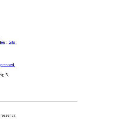
a
;
leu
;
Sils
mpressed-
ó); B.
[ressenya