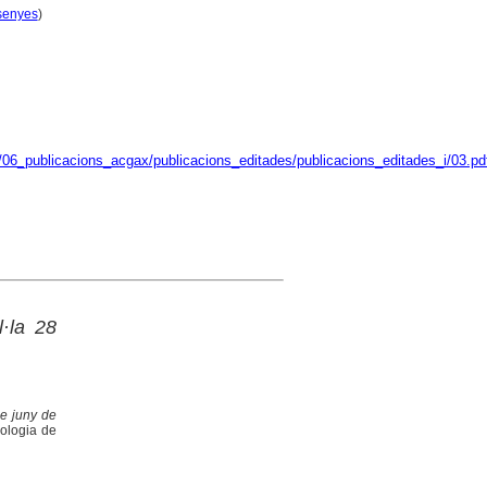
senyes
)
/06_publicacions_acgax/publicacions_editades/publicacions_editades_i/03.pd
·la 28
e juny de
eologia de