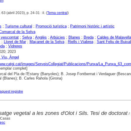
im
63 (abril 2023), p. 24-31 : il. (
Tema central
)
s
;
Turisme cultural
;
Promoció turística
;
Patrimoni històric i artístic
Comarcal de la Selva
, vescomtat
;
Selva
;
Anglès
;
Arbúcies
;
Blanes
;
Breda
;
Caldes de Malavell
c
;
Lloret de Mar
;
Maçanet de la Selva
;
Riells i Viabrea
;
Sant Feliu de Buixal
eda
;
Vidreres
020; 2023
 Viu, Àngel
www.catgi.cat/images/ServeisCollegiat/Publicacions/Punxa/La_Punxa_63_co
emplar complet]
cal del Pla de l'Estany (Banyoles); B. Josep Fontbernat i Verdaguer (Bescan
 (Blanes); B. Carles Rahola (Girona)
aquest registre
satge vegetal a les zones d'Olot i Sils. Tesi de doctorat
/ 
i Casas
cesc