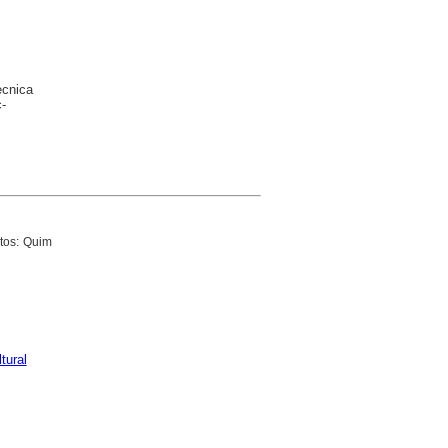
ècnica
-
otos: Quim
tural