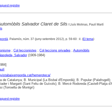
aquest registre
Automòbils Salvador Claret de Sils
/ Lluís Molinas, Paulí Martí
ís
mpordà
. Palamós, núm. 37 (juny-setembre 2012), p. 59-60 : il. (
El tema
)
ionisme
;
Col·leccionistes
;
Col·leccions privades
;
Automòbils
 Naspleda, Salvador
(1909-1984)
1984]
aulí
revistabaixemporda.cat/hemeroteca/
ca de Catalunya; B. Municipal (La Bisbal d'Empordà); B. Popular (Palafrugell);
iader i Margarit (Sant Feliu de Guíxols); B. Mercè Rodoreda (Castell-Platja d'A
si (Torroella de Montgrí)
aquest registre