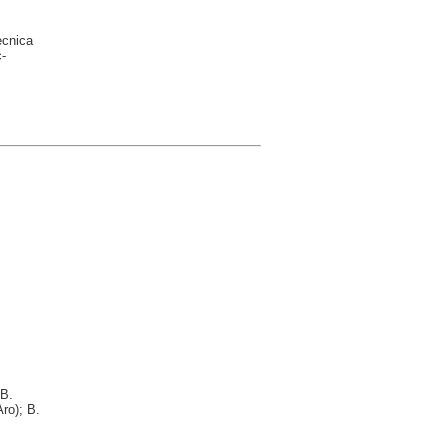
ècnica
-
 B.
ro); B.