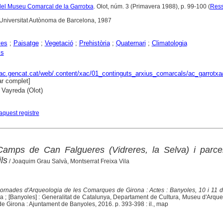
ó del Museu Comarcal de la Garrotxa
. Olot, núm. 3 (Primavera 1988), p. 99-100 (
Res
 Universitat Autònoma de Barcelona, 1987
yes
;
Paisatge
;
Vegetació
;
Prehistòria
;
Quaternari
;
Climatologia
ls
xac.gencat.cat/web/.content/xac/01_continguts_arxius_comarcals/ac_garrotxa
r complet]
 Vayreda (Olot)
aquest registre
Camps de Can Falgueres (Vidreres, la Selva) i parcel
ls
/ Joaquim Grau Salvà, Montserrat Freixa Vila
Jornades d'Arqueologia de les Comarques de Girona : Actes : Banyoles, 10 i 11 d
na ; [Banyoles] : Generalitat de Catalunya, Departament de Cultura, Museu d'Arqu
de Girona : Ajuntament de Banyoles, 2016. p. 393-398 : il., map