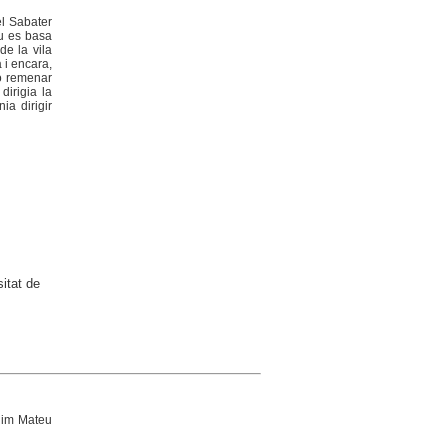
el Sabater
iu es basa
de la vila
 i encara,
no remenar
dirigia la
ia dirigir
itat de
uim Mateu