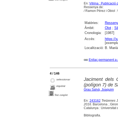
En:
Vitrina : Publicaci
Ressenya de:
/ Ramon Pérez i Obiol :
Matèries:
Ressen
Àmbit:
Olot
;
Si
Cronologia:
[1987]
Accés:
https://
[exempla
Localització:
B. Marià
Enllaç permanent a 
4 / 146
Jaciment dels 
seleccionar
(polígon 7) de Si
imprimir
Grau Salvà, Joaquim
Text complet
En:
243162
Tretzenes 
2016
. Barcelona ; Giro
Catalunya : Universitat 
Bibliografia.