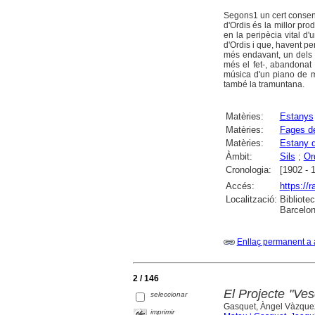
Segons1 un cert consen
d'Ordis és la millor pr
en la peripècia vital d
d'Ordis i que, havent pe
més endavant, un dels a
més el fet-, abandonat 
música d'un piano de m
també la tramuntana.
Matèries:
Estanys
Matèries:
Fages de
Matèries:
Estany d
Àmbit:
Sils
;
Or
Cronologia:
[1902 - 
Accés:
https://
Localització:
Bibliote
Barcelon
Enllaç permanent a 
2 / 146
El Projecte "Ves
seleccionar
Gasquet, Àngel Vàzque
imprimir