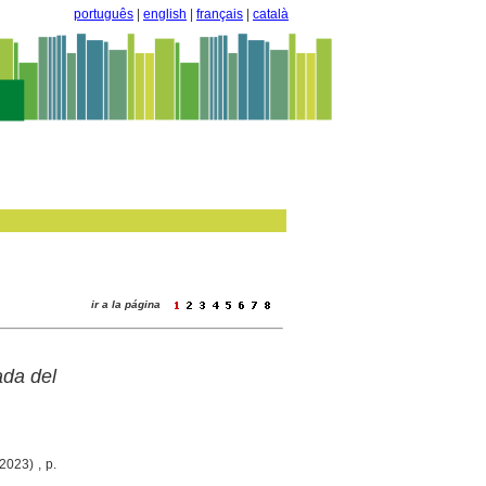
português
|
english
|
français
|
català
ir a la página
ada del
2023) , p.