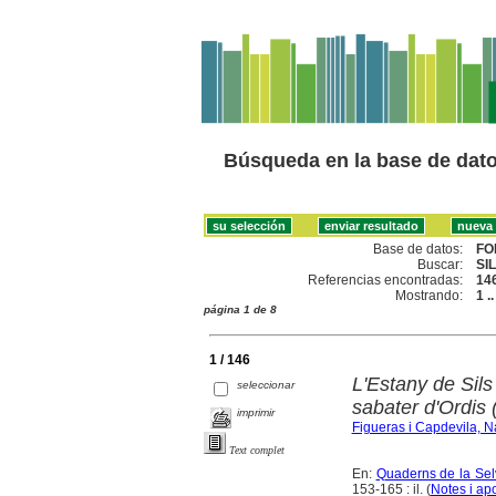
Búsqueda en la base de dat
Base de datos:
FO
Buscar:
SIL
Referencias encontradas:
14
Mostrando:
1 .
página 1 de 8
1 / 146
L'Estany de Sils 
seleccionar
sabater d'Ordis
imprimir
Figueras i Capdevila, N
Text complet
En:
Quaderns de la Selv
153-165 : il. (
Notes i ap