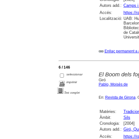
Autors add.:
Camps i
Accés:
https://
Localització:
UAB: Hum
Barcelon
Bibliote
de Catal
Universi
Enllaç permanent a 
6 / 146
El Boom dels fog
seleccionar
Giró
imprimir
Pablo, Moisès de
Text complet
En:
Revista de Girona
. 
Matèries:
Tradicio
Àmbit:
Sils
Cronologia:
[2004]
Autors add.:
Giró, Qu
Accés:
https://