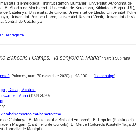
anitats (Hemeroteca); Institut Ramon Muntaner; Universitat Autònoma de
a; B. Abadia de Montserrat; Universitat de Barcelona; Biblioteca Borja (URL);
ca de Catalunya; Universitat de Girona; Universitat de Lleida; Universitat Polit
unya; Universitat Pompeu Fabra; Universitat Rovira i Virgili; Universitat de Vic
tat Central de Catalunya
aquest registre
ia Bancells i Camps, "la senyoreta Maria"
/ Narcís Subirana
mpordà
. Palamós, núm. 70 (setembre 2020), p. 98-100 : il. (
Homenatge
)
tge
;
Dona
;
Mestres
 i Camps, Maria
(1934-2020)
ls
020
revistabaixemporda.cat/hemeroteca/
ca de Catalunya; B. Municipal (La Bisbal d'Empordà); B. Popular (Palafrugell);
iader i Margarit (Sant Feliu de Guíxols); B. Mercè Rodoreda (Castell-Platja d'A
si (Torroella de Montgrí)