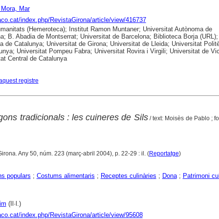
 Mora, Mar
raco.cat/index.php/RevistaGirona/article/view/416737
anitats (Hemeroteca); Institut Ramon Muntaner; Universitat Autònoma de
a; B. Abadia de Montserrat; Universitat de Barcelona; Biblioteca Borja (URL);
ca de Catalunya; Universitat de Girona; Universitat de Lleida; Universitat Polit
unya; Universitat Pompeu Fabra; Universitat Rovira i Virgili; Universitat de Vic
tat Central de Catalunya
aquest registre
ons tradicionals : les cuineres de Sils
/ text: Moisès de Pablo ; f
Girona. Any 50, núm. 223 (març-abril 2004), p. 22-29 : il. (
Reportatge
)
ns populars
;
Costums alimentaris
;
Receptes culinàries
;
Dona
;
Patrimoni cul
im
(Il·l.)
raco.cat/index.php/RevistaGirona/article/view/95608