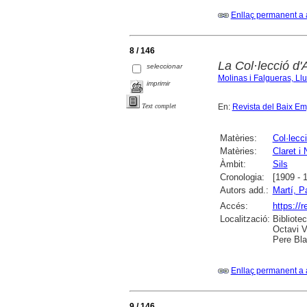
Enllaç permanent a 
8 / 146
La Col·lecció d'
seleccionar
Molinas i Falgueras, Llu
imprimir
En:
Revista del Baix E
Text complet
Matèries:
Col·lecc
Matèries:
Claret i
Àmbit:
Sils
Cronologia:
[1909 - 
Autors add.:
Martí, P
Accés:
https://
Localització:
Bibliote
Octavi V
Pere Bla
Enllaç permanent a 
9 / 146