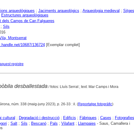
ions arqueològiques
;
Jaciments arqueològics
;
Arqueologia medieval
;
Sitge
;
Estructures arqueològiques
t dels Camps de Can Falgueres
;
Sils
016
Vila, Montserrat
dl.handle.net/10687/136724
[Exemplar complet]
aquest registre
bòbila desballestada
/ fotos: Lluís Serrat ; text: Mar Camps i Mora
Girona, núm. 338 (maig-juny 2023), p. 26-33 : il. (
Reportatge fotogràfic
)
i cultural
;
Degradació i destrucció
;
Edificis
;
Fàbriques
;
Cases
;
Fotografie
gori
;
Salt
;
Sils
;
Bescanó
;
Pals
;
Vilafant
;
Llampaies
- Saus, Camallera i
es