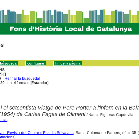
os
NS
S []
6
[
Refinar la búsqueda
]
. 20
en el formato [
Estandar
]
i el setcentista Viatge de Pere Porter a l'infern en la Bal
 (1954) de Carles Fages de Climent
/ Narcís Figueras Capdevila
arcís
a : Revista del Centre d'Estudis Selvatans
. Santa Coloma de Farners, núm. 35 (
ortacions
)