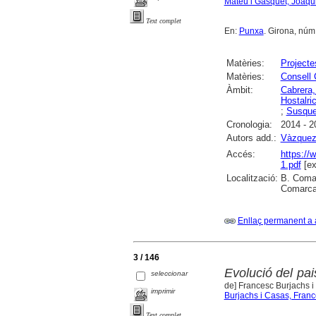
Mateu i Gasquet, Joaqu
Text complet
En:
Punxa
. Girona, núm. 
Matèries:
Projecte
Matèries:
Consell 
Àmbit:
Cabrera
Hostalri
;
Susqu
Cronologia:
2014 - 2
Autors add.:
Vàzquez
Accés:
https://
1.pdf
[ex
Localització:
B. Comar
Comarcal
Enllaç permanent a 
3 / 146
Evolució del pai
seleccionar
de] Francesc Burjachs 
imprimir
Burjachs i Casas, Fran
Text complet