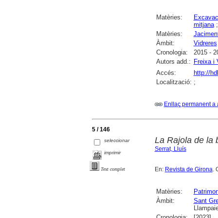
Matèries:
Excavac
mitjana
Matèries:
Jacimen
Àmbit:
Vidreres
Cronologia:
2015 - 2
Autors add.:
Freixa i 
Accés:
http://h
Localització:
;
Enllaç permanent a 
5 / 146
La Rajola de la 
seleccionar
Serrat, Lluís
imprimir
En:
Revista de Girona
. 
Text complet
Matèries:
Patrimon
Àmbit:
Sant Gre
Llampai
Cronologia:
[2023]