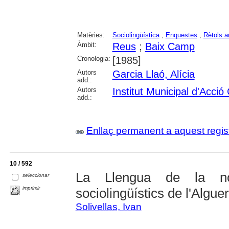
Matèries:
Sociolingüística
;
Enquestes
;
Rètols a
Àmbit:
Reus
;
Baix Camp
Cronologia:
[1985]
Autors
Garcia Llaó, Alícia
add.:
Autors
Institut Municipal d'Acció
add.:
Enllaç permanent a aquest regis
10 / 592
La Llengua de la nos
seleccionar
imprimir
sociolingüístics de l'Alguer
Solivellas, Ivan