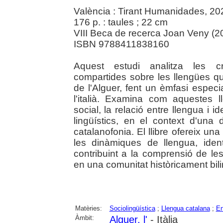
València : Tirant Humanidades, 20
176 p. : taules ; 22 cm
VIII Beca de recerca Joan Veny (202
ISBN 9788411838160
Aquest estudi analitza les c
compartides sobre les llengües que
de l'Alguer, fent un èmfasi especia
l'italià. Examina com aquestes 
social, la relació entre llengua i i
lingüístics, en el context d'una
catalanofonia. El llibre ofereix un
les dinàmiques de llengua, identi
contribuint a la comprensió de les
en una comunitat històricament bil
Matèries:
Sociolingüística
;
Llengua catalana
;
En
Àmbit:
Alguer, l'
- Itàlia