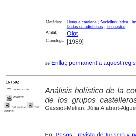
Matèries:
Llengua catalana
;
Sociolingüística
;
Im
Dades estadístiques
;
Enquestes
Àmbit:
Olot
Cronologia:
[1989]
Enllaç permanent a aquest regis
16 / 592
Análisis holístico de la c
seleccionar
imprimir
de los grupos castellero
Gassiot-Melian, Júlia Alabart-Alg
Text complet
Text
complet
En:
Pasos : revista de turismo y pa