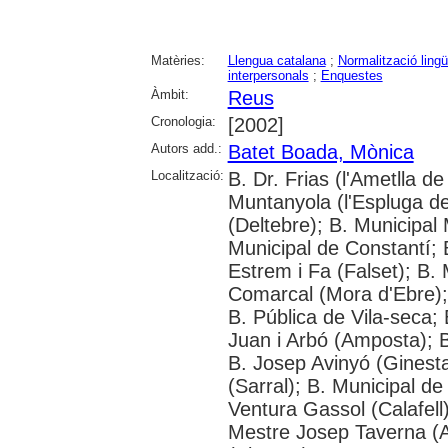
Matèries:
Llengua catalana
;
Normalització lingü
interpersonals
;
Enquestes
Àmbit:
Reus
Cronologia:
[2002]
Autors add.:
Batet Boada, Mònica
Localització:
B. Dr. Frias (l'Ametlla
Muntanyola (l'Espluga de 
(Deltebre); B. Municipal 
Municipal de Constantí; 
Estrem i Fa (Falset); B. 
Comarcal (Mora d'Ebre); 
B. Pública de Vila-seca; 
Juan i Arbó (Amposta); B
B. Josep Avinyó (Ginest
(Sarral); B. Municipal d
Ventura Gassol (Calafell)
Mestre Josep Taverna (Alf