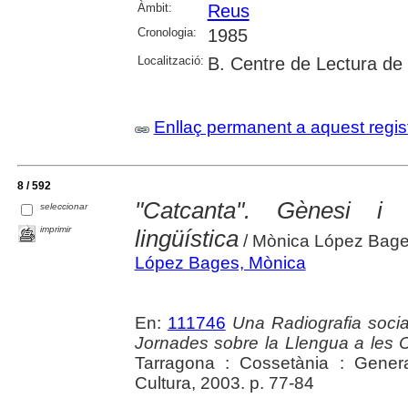
Àmbit:
Reus
Cronologia:
1985
Localització:
B. Centre de Lectura de
Enllaç permanent a aquest regis
8 / 592
"Catcanta". Gènesi i
seleccionar
imprimir
lingüística
/ Mònica López Bage
López Bages, Mònica
En:
111746
Una Radiografia socia
Jornades sobre la Llengua a les
Tarragona : Cossetània : Gener
Cultura, 2003. p. 77-84