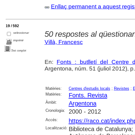
Enllaç permanent a aquest regis
19 / 592
50 respostes al qüestionar
seleccionar
imprimir
Villà, Francesc
Text complet
En:
Fonts : butlletí del Centre 
Argentona, núm. 51 (juliol 2012), p. 1
Matèries:
Centres d'estudis locals
;
Revistes
;
E
Matèries:
Fonts. Revista
Àmbit:
Argentona
Cronologia:
2000 - 2012
Accés:
https://raco.cat/index.ph
Localització:
Biblioteca de Catalunya;