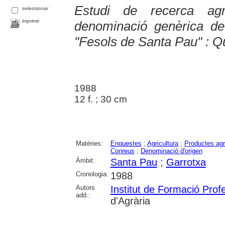
Estudi de recerca ag
seleccionar
imprimir
denominació genèrica de 
"Fesols de Santa Pau" : Qü
1988
12 f. ; 30 cm
Matèries:
Enquestes
;
Agricultura
;
Productes agr
Conreus
;
Denominació d'origen
Àmbit:
Santa Pau
;
Garrotxa
Cronologia:
1988
Autors
Institut de Formació Prof
add.:
d'Agrària