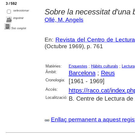
3 / 592
Sobre la necessitat d'una bi
seleccionar
imprimir
Ollé, M. Angels
Text complet
En:
Revista del Centro de Lectur
(Octubre 1969), p. 761
Matèries:
Enquestes
;
Hàbits culturals
;
Lectura
Àmbit:
Barcelona
;
Reus
Cronologia:
[1961 - 1969]
Accés:
https://raco.cat/index.p
Localització:
B. Centre de Lectura de
Enllaç permanent a aquest regis