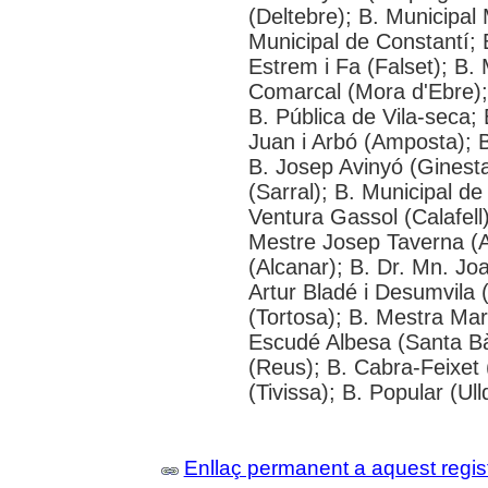
(Deltebre); B. Municipal 
Municipal de Constantí; 
Estrem i Fa (Falset); B. 
Comarcal (Mora d'Ebre); 
B. Pública de Vila-seca; 
Juan i Arbó (Amposta); B
B. Josep Avinyó (Ginest
(Sarral); B. Municipal d
Ventura Gassol (Calafell)
Mestre Josep Taverna (Alf
(Alcanar); B. Dr. Mn. J
Artur Bladé i Desumvila (
(Tortosa); B. Mestra Mar
Escudé Albesa (Santa Bà
(Reus); B. Cabra-Feixet 
(Tivissa); B. Popular (Ul
Enllaç permanent a aquest regis