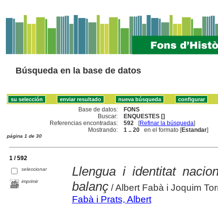
Búsqueda en la base de datos
Base de datos:
FONS
Buscar:
ENQUESTES []
Referencias encontradas:
592
[
Refinar la búsqueda
]
Mostrando:
1 .. 20
en el formato [
Estandar
]
página 1 de 30
1 / 592
Llengua i identitat naci
seleccionar
imprimir
balanç
/ Albert Fabà i Joquim Tor
Fabà i Prats, Albert