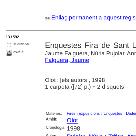
Enllaç permanent a aquest regis
13 / 592
Enquestes Fira de Sant 
seleccionar
imprimir
Jaume Falguera, Núria Pujolar, Ann
Falguera, Jaume
Olot : [els autors], 1998
1 carpeta ([72] p.) + 2 disquets
Matèries:
Fires i exposicions
;
Enquestes
;
Dades
Àmbit:
Olot
Cronologia:
1998
Autors