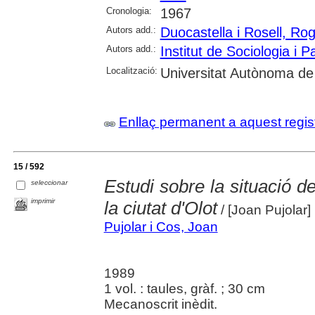
Cronologia:
1967
Autors add.:
Duocastella i Rosell, Roge
Autors add.:
Institut de Sociologia i P
Localització:
Universitat Autònoma de
Enllaç permanent a aquest regis
15 / 592
Estudi sobre la situació de
seleccionar
imprimir
la ciutat d'Olot
/ [Joan Pujolar]
Pujolar i Cos, Joan
1989
1 vol. : taules, gràf. ; 30 cm
Mecanoscrit inèdit.