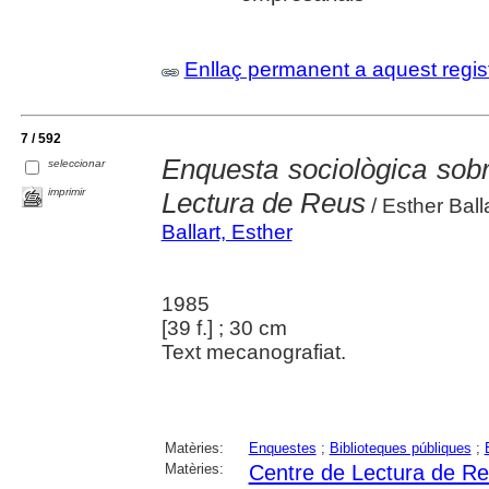
Enllaç permanent a aquest regis
7 / 592
Enquesta sociològica sobr
seleccionar
imprimir
Lectura de Reus
/ Esther Ball
Ballart, Esther
1985
[39 f.] ; 30 cm
Text mecanografiat.
Matèries:
Enquestes
;
Biblioteques públiques
;
Matèries:
Centre de Lectura de R