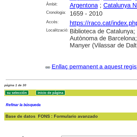
Àmbit:
Argentona
;
Catalunya N
Cronologia:
1659 - 2010
Accés:
https://raco.cat/index.ph
Localització:
Biblioteca de Catalunya;
Autònoma de Barcelona;
Manyer (Vilassar de Dalt
Enllaç permanent a aquest regis
página 1 de 30
Refinar la búsqueda
Base de datos
FONS : Formulario avanzado
Buscar: