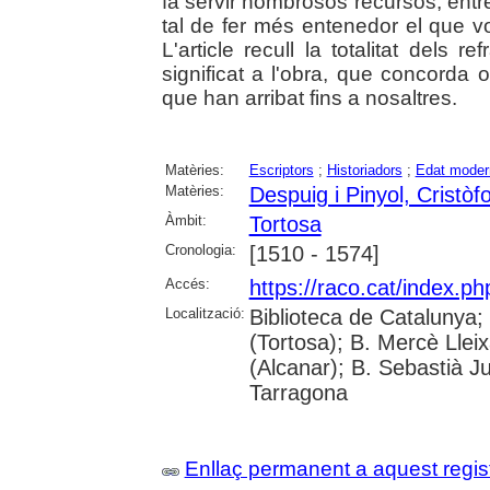
fa servir nombrosos recursos, entre 
tal de fer més entenedor el que vo
L'article recull la totalitat dels 
significat a l'obra, que concorda 
que han arribat fins a nosaltres.
Matèries:
Escriptors
;
Historiadors
;
Edat moder
Matèries:
Despuig i Pinyol, Cristòf
Àmbit:
Tortosa
Cronologia:
[1510 - 1574]
Accés:
https://raco.cat/index.p
Localització:
Biblioteca de Catalunya;
(Tortosa); B. Mercè Lleix
(Alcanar); B. Sebastià J
Tarragona
Enllaç permanent a aquest regis