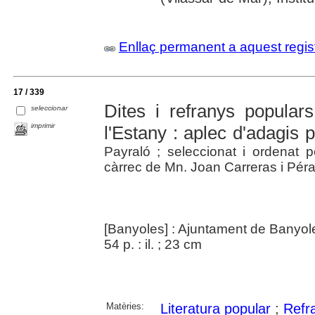
Enllaç permanent a aquest regis
17 / 339
Dites i refranys popula
seleccionar
imprimir
l'Estany : aplec d'adagis 
Payraló ; seleccionat i ordenat 
càrrec de Mn. Joan Carreras i Pér
[Banyoles] : Ajuntament de Banyol
54 p. : il. ; 23 cm
Matèries:
Literatura popular
;
Refr