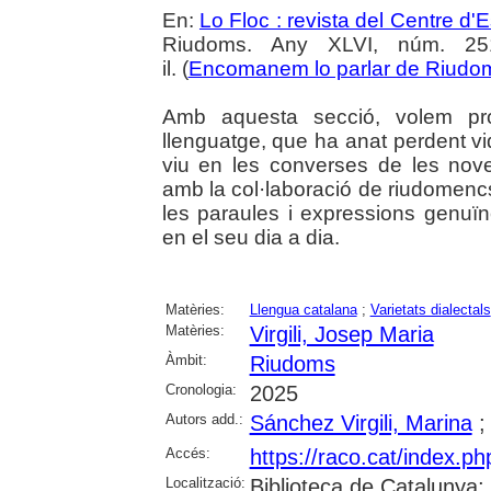
En:
Lo Floc : revista del Centre 
Riudoms. Any XLVI, núm. 251
il. (
Encomanem lo parlar de Riudo
Amb aquesta secció, volem pr
llenguatge, que ha anat perdent vi
viu en les converses de les nov
amb la col·laboració de riudomen
les paraules i expressions genuïn
en el seu dia a dia.
Matèries:
Llengua catalana
;
Varietats dialectals
Matèries:
Virgili, Josep Maria
Àmbit:
Riudoms
Cronologia:
2025
Autors add.:
Sánchez Virgili, Marina
Accés:
https://raco.cat/index.p
Localització:
Biblioteca de Catalunya