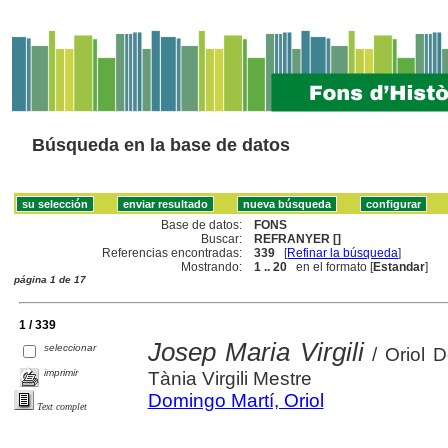
Búsqueda en la base de datos
Base de datos:
FONS
Buscar:
REFRANYER []
Referencias encontradas:
339
[
Refinar la búsqueda
]
Mostrando:
1 .. 20
en el formato [
Estandar
]
página 1 de 17
1 / 339
Josep Maria Virgili
seleccionar
/ Oriol D
imprimir
Tània Virgili Mestre
Domingo Martí, Oriol
Text complet