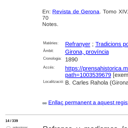
En:
Revista de Gerona
. Tomo XIV
70
Notes.
Matèries:
Refranyer
;
Tradicions p
Àmbit:
Girona, província
Cronologia:
1890
Accés:
https://prensahistorica
path=1003539679
[exemp
Localització:
B. Carles Rahola (Giron
Enllaç permanent a aquest regis
14 / 339
seleccionar