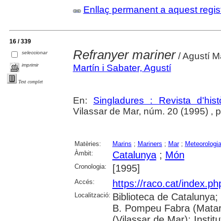
Enllaç permanent a aquest regis
16 / 339
Refranyer mariner
seleccionar
/ Agustí Ma
imprimir
Martín i Sabater, Agustí
Text complet
En:
Singladures : Revista d'hist
Vilassar de Mar, núm. 20 (1995) , p. 
Matèries:
Marins
;
Mariners
;
Mar
;
Meteorologi
Àmbit:
Catalunya
;
Món
Cronologia:
[1995]
Accés:
https://raco.cat/index.p
Localització:
Biblioteca de Catalunya;
B. Pompeu Fabra (Mataró)
(Vilassar de Mar); Inst