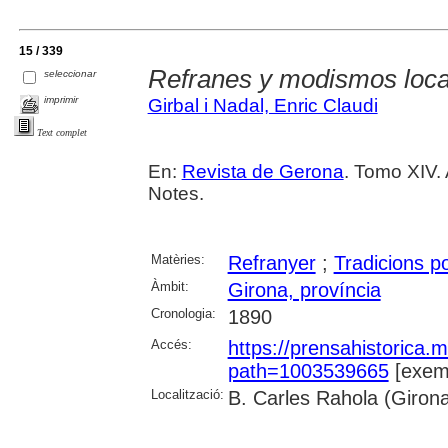
15 / 339
Refranes y modismos loca
seleccionar
imprimir
Girbal i Nadal, Enric Claudi
Text complet
En:
Revista de Gerona
. Tomo XIV.
Notes.
Matèries:
Refranyer
;
Tradicions p
Àmbit:
Girona, província
Cronologia:
1890
Accés:
https://prensahistorica
path=1003539665
[exemp
Localització:
B. Carles Rahola (Giron