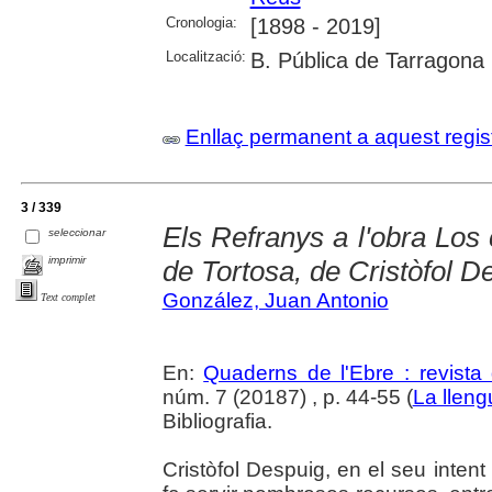
Cronologia:
[1898 - 2019]
Localització:
B. Pública de Tarragona
Enllaç permanent a aquest regis
3 / 339
Els Refranys a l'obra Los c
seleccionar
imprimir
de Tortosa, de Cristòfol D
González, Juan Antonio
Text complet
En:
Quaderns de l'Ebre : revista 
núm. 7 (20187) , p. 44-55 (
La lleng
Bibliografia.
Cristòfol Despuig, en el seu intent