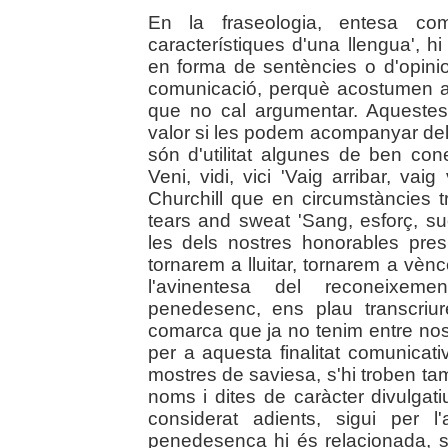
En la fraseologia, entesa c
característiques d'una llengua', h
en forma de sentències o d'opinion
comunicació, perquè acostumen a
que no cal argumentar. Aqueste
valor si les podem acompanyar del 
són d'utilitat algunes de ben co
Veni, vidi, vici 'Vaig arribar, va
Churchill que en circumstàncies tr
tears and sweat 'Sang, esforç, su
les dels nostres honorables pre
tornarem a lluitar, tornarem a vènc
l'avinentesa del reconeixeme
penedesenc, ens plau transcriu
comarca que ja no tenim entre nosa
per a aquesta finalitat comunicati
mostres de saviesa, s'hi troben ta
noms i dites de caràcter divulgati
considerat adients, sigui per l
penedesenca hi és relacionada, s