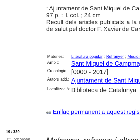
: Ajuntament de Sant Miquel de C
97 p. : il. col. ; 24 cm
Recull dels articles publicats a l
de salut pel doctor F. Xavier de Ca
Matèries:
Literatura popular
;
Refranyer
;
Medici
Àmbit:
Sant Miquel de Campma
Cronologia:
[0000 - 2017]
Autors add.:
Ajuntament de Sant Miq
Localització:
Biblioteca de Catalunya
Enllaç permanent a aquest regis
19 / 339
seleccionar