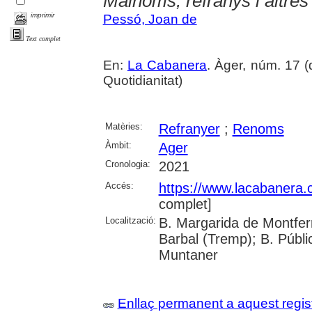
Malnoms, refranys i altre
imprimir
Pessó, Joan de
Text complet
En:
La Cabanera
. Àger, núm. 17 
Quotidianitat)
Matèries:
Refranyer
;
Renoms
Àmbit:
Ager
Cronologia:
2021
Accés:
https://www.lacabanera
complet]
Localització:
B. Margarida de Montferr
Barbal (Tremp); B. Públi
Muntaner
Enllaç permanent a aquest regis