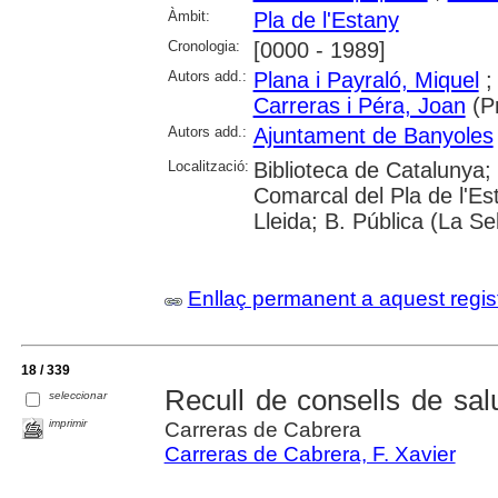
Àmbit:
Pla de l'Estany
Cronologia:
[0000 - 1989]
Autors add.:
Plana i Payraló, Miquel
Carreras i Péra, Joan
(Pr
Autors add.:
Ajuntament de Banyoles
Localització:
Biblioteca de Catalunya;
Comarcal del Pla de l'Es
Lleida; B. Pública (La S
Enllaç permanent a aquest regis
18 / 339
Recull de consells de sal
seleccionar
imprimir
Carreras de Cabrera
Carreras de Cabrera, F. Xavier