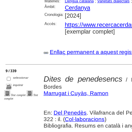
Matèries:
Llengua catalana
;
Varietats dialectals
Àmbit:
Cerdanya
Cronologia:
[2024]
Accés:
https://www.recercacerdan
[exemplar complet]
Enllaç permanent a aquest regis
9 / 339
Dites de penedesencs
seleccionar
/ R
imprimir
Bordes
Marrugat i Cuyàs, Ramon
Text complet
Text
complet
En:
Del Penedès
. Vilafranca del 
322 : il. (
Col·laboracions
)
Bibliografia. Resums en català i an