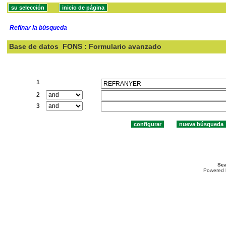
Refinar la búsqueda
Base de datos
FONS : Formulario avanzado
Buscar:
1
2
3
Sea
Powered