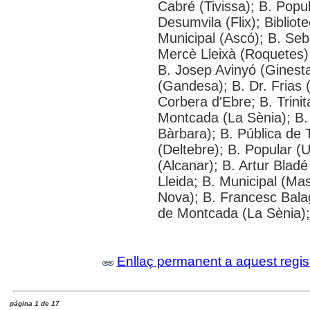
Cabré (Tivissa); B. Popul
Desumvila (Flix); Bibliot
Municipal (Ascó); B. Seb
Mercè Lleixà (Roquetes)
B. Josep Avinyó (Ginest
(Gandesa); B. Dr. Frias (
Corbera d'Ebre; B. Trinit
Montcada (La Sènia); B.
Bàrbara); B. Pública de 
(Deltebre); B. Popular (U
(Alcanar); B. Artur Bladé
Lleida; B. Municipal (Ma
Nova); B. Francesc Bala
de Montcada (La Sènia);
Enllaç permanent a aquest regis
página 1 de 17