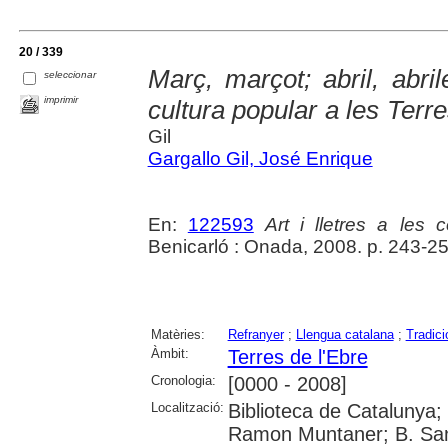
20 / 339
Març, marçot; abril, abril
seleccionar
imprimir
cultura popular a les Terre
Gil
Gargallo Gil, José Enrique
En:
122593
Art i lletres a les
Benicarló : Onada, 2008. p. 243-2
Matèries:
Refranyer
;
Llengua catalana
;
Tradici
Àmbit:
Terres de l'Ebre
Cronologia:
[0000 - 2008]
Localització:
Biblioteca de Catalunya; Un
Ramon Muntaner; B. Santi