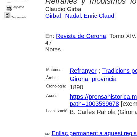
Refranes y modismos loc
imprimir
Claudio Girbal
Girbal i Nadal, Enric Claudi
Text complet
En:
Revista de Gerona
. Tomo XIV.
47
Notes.
Matèries:
Refranyer
;
Tradicions p
Àmbit:
Girona, província
Cronologia:
1890
Accés:
https://prensahistorica
path=1003539678
[exemp
Localització:
B. Carles Rahola (Giron
Enllaç permanent a aquest regis