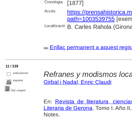
Cronologia:
[1877]
Accés:
https://prensahistorica
path=1003539755
[exemp
Localització:
B. Carles Rahola (Giron
Enllaç permanent a aquest regis
11 / 339
Refranes y modismos loca
seleccionar
imprimir
Girbal i Nadal, Enric Claudi
Text complet
En:
Revista de literatura, cienc
Literaria de Gerona
. Tomo I. Año I
Notes.