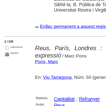
Sibhil·la; B. Pública de
Universitat Rovira i Virgili
Enllaç permanent a aquest regis
2 / 339
Reus, París, Londres 
seleccionar
imprimir
expressió
/ Marc Pons
Pons, Marc
En:
Viu Tarragona
, Núm. 50 (gener
Matèries:
Capitalitat
;
Refranyer
Àmbit:
Reus