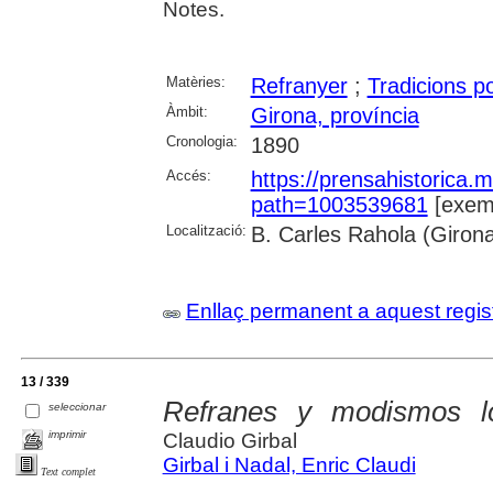
Notes.
Matèries:
Refranyer
;
Tradicions p
Àmbit:
Girona, província
Cronologia:
1890
Accés:
https://prensahistorica
path=1003539681
[exemp
Localització:
B. Carles Rahola (Giron
Enllaç permanent a aquest regis
13 / 339
Refranes y modismos lo
seleccionar
imprimir
Claudio Girbal
Girbal i Nadal, Enric Claudi
Text complet