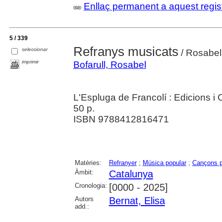
Enllaç permanent a aquest regis
5 / 339
Refranys musicats
seleccionar
/ Rosabel 
imprimir
Bofarull, Rosabel
L'Espluga de Francolí : Edicions i
50 p.
ISBN 9788412816471
Matèries:
Refranyer
;
Música popular
;
Cançons p
Àmbit:
Catalunya
Cronologia:
[0000 - 2025]
Autors
Bernat, Elisa
add.: