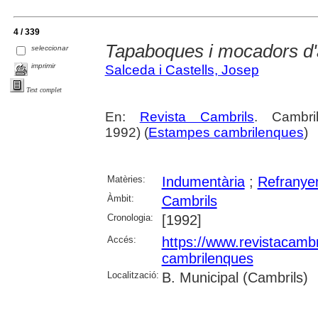
4 / 339
Tapaboques i mocadors d'
seleccionar
imprimir
Salceda i Castells, Josep
Text complet
En:
Revista Cambrils
. Cambr
1992) (
Estampes cambrilenques
)
Matèries:
Indumentària
;
Refranye
Àmbit:
Cambrils
Cronologia:
[1992]
Accés:
https://www.revistacambr
cambrilenques
Localització:
B. Municipal (Cambrils)