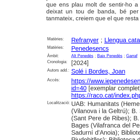
que ens plau molt de sentir-ho a
deixat un tou de banda, bé per 
tanmateix, creiem que el que resta 
Matèries:
Refranyer
;
Llengua cata
Matèries:
Penedesencs
Àmbit:
Alt Penedès
;
Baix Penedès
;
Garraf
Cronologia:
[2024]
Autors add.:
Solé i Bordes, Joan
Accés:
https://www.iepenedese
id=40
[exemplar complet
https://raco.cat/index.p
Localització:
UAB: Humanitats (Hemero
(Vilanova i la Geltrú); B
(Sant Pere de Ribes); B.
Bages (Vilafranca del P
Sadurní d'Anoia); Biblio
Riudebitlles); Bibliotec