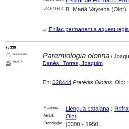
Institut de Formació Pro
Localització:
B. Marià Vayreda (Olot)
Enllaç permanent a aquest regis
7 / 339
Paremiologia olotina
seleccionar
/ Joaqu
imprimir
Danés i Torras, Joaquim
En:
028444
Pretérits Olotins
. Olot 
Matèries:
Llengua catalana
;
Refra
Àmbit:
Olot
Cronologia:
[0000 - 1950]