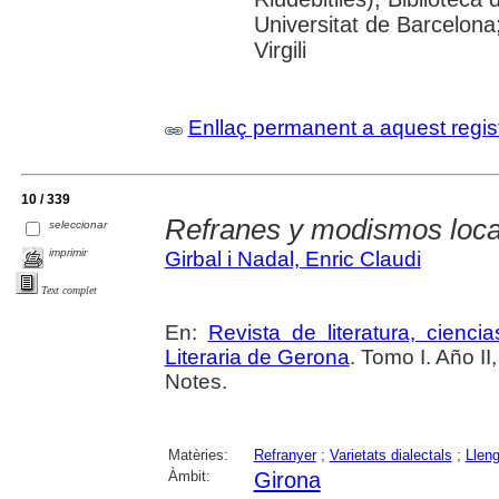
Universitat de Barcelona
Virgili
Enllaç permanent a aquest regis
10 / 339
Refranes y modismos loca
seleccionar
imprimir
Girbal i Nadal, Enric Claudi
Text complet
En:
Revista de literatura, cienc
Literaria de Gerona
. Tomo I. Año I
Notes.
Matèries:
Refranyer
;
Varietats dialectals
;
Llen
Àmbit:
Girona