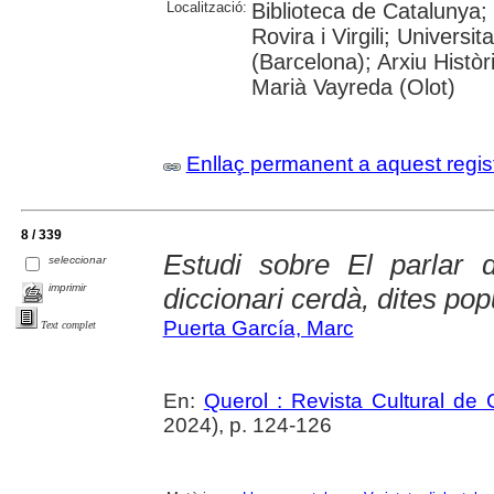
Localització:
Biblioteca de Catalunya; 
Rovira i Virgili; Universi
(Barcelona); Arxiu Històr
Marià Vayreda (Olot)
Enllaç permanent a aquest regis
8 / 339
Estudi sobre El parlar 
seleccionar
imprimir
diccionari cerdà, dites pop
Puerta García, Marc
Text complet
En:
Querol : Revista Cultural de
2024), p. 124-126