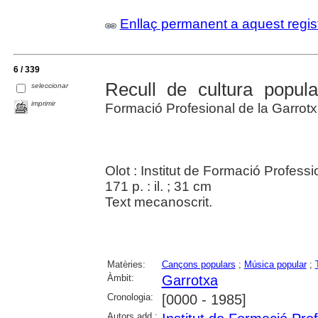
Enllaç permanent a aquest regis
6 / 339
Recull de cultura popul
seleccionar
imprimir
Formació Profesional de la Garrot
Olot : Institut de Formació Professi
171 p. : il. ; 31 cm
Text mecanoscrit.
Matèries:
Cançons populars
;
Música popular
;
Àmbit:
Garrotxa
Cronologia:
[0000 - 1985]
Autors add.: