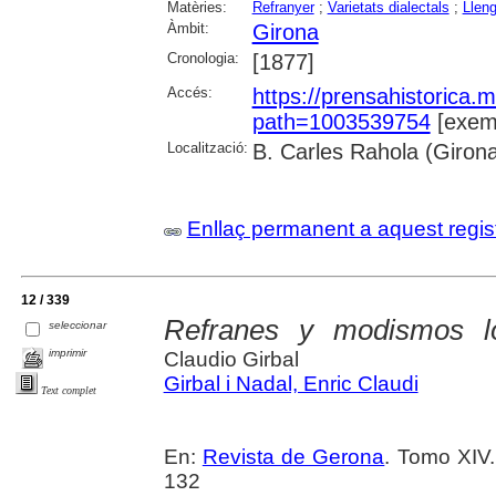
Matèries:
Refranyer
;
Varietats dialectals
;
Llen
Àmbit:
Girona
Cronologia:
[1877]
Accés:
https://prensahistorica
path=1003539754
[exemp
Localització:
B. Carles Rahola (Giron
Enllaç permanent a aquest regis
12 / 339
Refranes y modismos lo
seleccionar
imprimir
Claudio Girbal
Girbal i Nadal, Enric Claudi
Text complet
En:
Revista de Gerona
. Tomo XIV
132