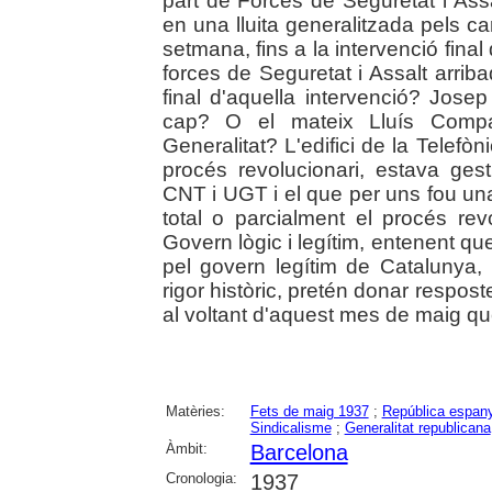
part de Forces de Seguretat i Ass
en una lluita generalitzada pels c
setmana, fins a la intervenció fina
forces de Seguretat i Assalt arri
final d'aquella intervenció? Jose
cap? O el mateix Lluís Compa
Generalitat? L'edifici de la Telefò
procés revolucionari, estava ges
CNT i UGT i el que per uns fou una
total o parcialment el procés rev
Govern lògic i legítim, entenent qu
pel govern legítim de Catalunya, 
rigor històric, pretén donar respos
al voltant d'aquest mes de maig que 
Matèries:
Fets de maig 1937
;
República espany
Sindicalisme
;
Generalitat republicana
Àmbit:
Barcelona
Cronologia:
1937