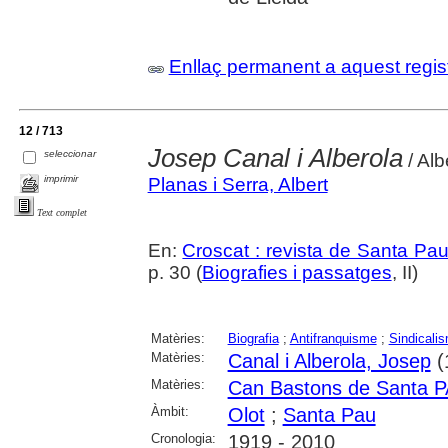
Enllaç permanent a aquest regis
12 / 713
Josep Canal i Alberola
seleccionar
/ Alb
imprimir
Planas i Serra, Albert
Text complet
En:
Croscat : revista de Santa Pa
p. 30 (
Biografies i passatges
, II)
Matèries:
Biografia
;
Antifranquisme
;
Sindicali
Matèries:
Canal i Alberola, Josep
(
Matèries:
Can Bastons de Santa 
Àmbit:
Olot
;
Santa Pau
Cronologia:
1919 - 2010