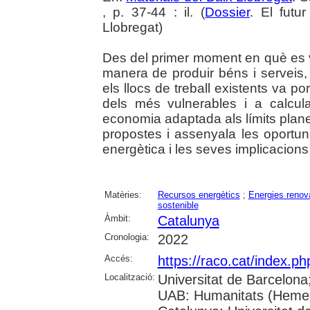
, p. 37-44 : il. (
Dossier
. El futu
Llobregat)
Des del primer moment en què es v
manera de produir béns i serveis
els llocs de treball existents va p
dels més vulnerables i a calcul
economia adaptada als límits planet
propostes i assenyala les oportuni
energètica i les seves implicacions 
Matèries:
Recursos energètics
;
Energies renov
sostenible
Àmbit:
Catalunya
Cronologia:
2022
Accés:
https://raco.cat/index.ph
Localització:
Universitat de Barcelona
UAB: Humanitats (Hemero