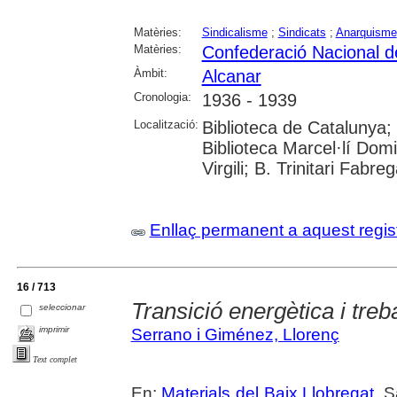
Matèries:
Sindicalisme
;
Sindicats
;
Anarquisme
Matèries:
Confederació Nacional de
Àmbit:
Alcanar
Cronologia:
1936 - 1939
Localització:
Biblioteca de Catalunya;
Biblioteca Marcel·lí Domi
Virgili; B. Trinitari Fabre
Enllaç permanent a aquest regis
16 / 713
Transició energètica i treba
seleccionar
imprimir
Serrano i Giménez, Llorenç
Text complet
En:
Materials del Baix Llobregat
. 