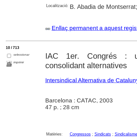
Localització:
B. Abadia de Montserrat
Enllaç permanent a aquest regis
10 / 713
IAC 1er. Congrés : un
seleccionar
imprimir
consolidant alternatives
Intersindical Alternativa de Catalu
Barcelona : CATAC, 2003
47 p. ; 28 cm
Matèries:
Congressos
;
Sindicats
;
Sindicalism