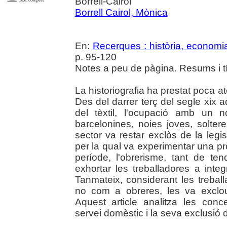
Borrell-Cairol
Borrell Cairol, Mònica
En:
Recerques : història, economia
p. 95-120
Notes a peu de pàgina. Resums i tít
La historiografia ha prestat poca at
Des del darrer terç del segle xix aq
del tèxtil, l'ocupació amb un 
barcelonines, noies joves, solter
sector va restar exclòs de la legis
per la qual va experimentar una pr
període, l'obrerisme, tant de te
exhortar les treballadores a inte
Tanmateix, considerant les treba
no com a obreres, les va exclo
Aquest article analitza les conc
servei domèstic i la seva exclusió 