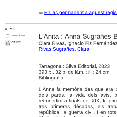
Enllaç permanent a aquest regis
4 / 713
L'Anita : Anna Sugrañes Bo
seleccionar
imprimir
Clara Rivas, Ignacio Fiz Fernánde
Rivas Sugrañes, Clara
Tarragona : Silva Editorial, 2023
393 p., 32 p. de làm. : il. ; 24 cm
Bibliografia.
L'Anna fa memòria des que era pet
dels pares, la vida dels avis, 
retrocedim a finals del XIX, la pr
tres primeres dècades, els treb
república, la guerra civil. I en to