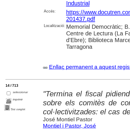
Industrial
Accés:
https://www.docutren.com
201437.pdf
Localització:
Memorial Democràtic; B.
Centre de Lectura (La Fa
d'Ebre); Biblioteca Marce
Tarragona
Enllaç permanent a aquest regis
14 / 713
"Termina el fiscal pidiend
seleccionar
imprimir
sobre els comitès de con
col·lectivitzades: el cas 
Text complet
José Montiel Pastor
Montiel i Pastor, José