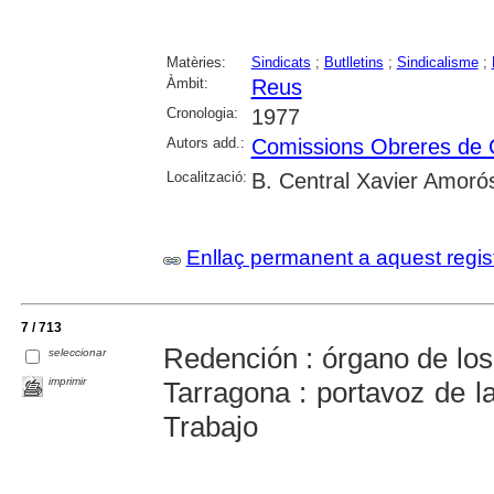
Matèries:
Sindicats
;
Butlletins
;
Sindicalisme
;
Àmbit:
Reus
Cronologia:
1977
Autors add.:
Comissions Obreres de
Localització:
B. Central Xavier Amoró
Enllaç permanent a aquest regis
7 / 713
Redención : órgano de los 
seleccionar
imprimir
Tarragona : portavoz de l
Trabajo