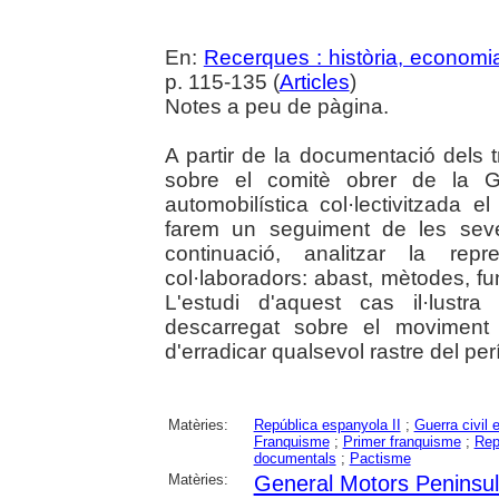
En:
Recerques : història, economia
p. 115-135 (
Articles
)
Notes a peu de pàgina.
A partir de la documentació dels t
sobre el comitè obrer de la G
automobilística col·lectivitzada 
farem un seguiment de les seves
continuació, analitzar la re
col·laboradors: abast, mètodes, f
L'estudi d'aquest cas il·lustra
descarregat sobre el moviment 
d'erradicar qualsevol rastre del per
Matèries:
República espanyola II
;
Guerra civil 
Franquisme
;
Primer franquisme
;
Rep
documentals
;
Pactisme
Matèries:
General Motors Peninsul