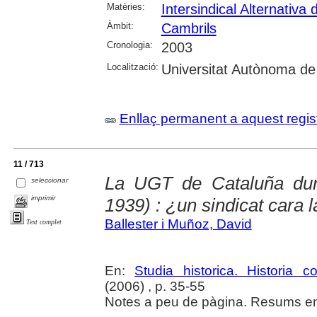
Matèries:
Intersindical Alternativa
Àmbit:
Cambrils
Cronologia:
2003
Localització:
Universitat Autònoma de
Enllaç permanent a aquest regis
11 / 713
La UGT de Cataluña dura
seleccionar
imprimir
1939) : ¿un sindicat cara 
Ballester i Muñoz, David
Text complet
En:
Studia historica. Historia 
(2006) , p. 35-55
Notes a peu de pàgina. Resums en 