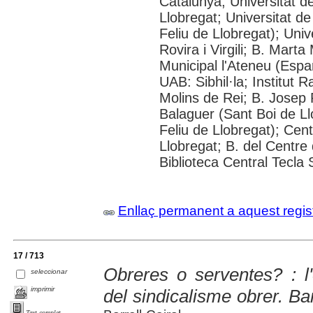
Catalunya; Universitat d
Llobregat; Universitat de
Feliu de Llobregat); Uni
Rovira i Virgili; B. Mart
Municipal l'Ateneu (Espar
UAB: Sibhil·la; Institut
Molins de Rei; B. Josep R
Balaguer (Sant Boi de Ll
Feliu de Llobregat); Cent
Llobregat; B. del Centre 
Biblioteca Central Tecla 
Enllaç permanent a aquest regis
17 / 713
Obreres o serventes? : l
seleccionar
imprimir
del sindicalisme obrer. B
Text complet