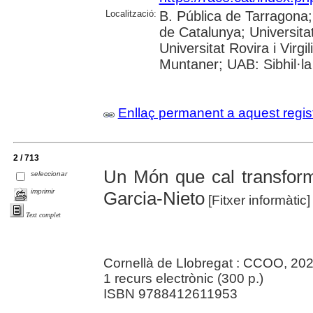
Localització:
B. Pública de Tarragona
de Catalunya; Universita
Universitat Rovira i Virgi
Muntaner; UAB: Sibhil·la
Enllaç permanent a aquest regis
2 / 713
Un Món que cal transfor
seleccionar
imprimir
Garcia-Nieto
[Fitxer informàtic
Text complet
Cornellà de Llobregat : CCOO, 20
1 recurs electrònic (300 p.)
ISBN 9788412611953