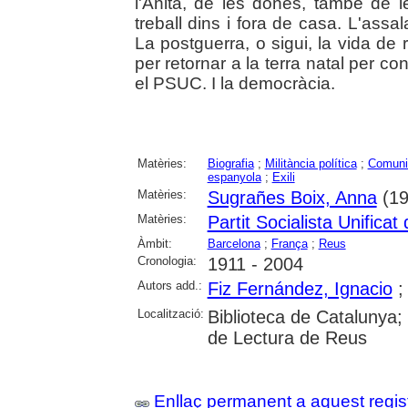
l'Anita, de les dones, també de le
treball dins i fora de casa. L'assal
La postguerra, o sigui, la vida de r
per retornar a la terra natal per cont
el PSUC. I la democràcia.
Matèries:
Biografia
;
Militància política
;
Comun
espanyola
;
Exili
Matèries:
Sugrañes Boix, Anna
(19
Matèries:
Partit Socialista Unifica
Àmbit:
Barcelona
;
França
;
Reus
Cronologia:
1911 - 2004
Autors add.:
Fiz Fernández, Ignacio
Localització:
Biblioteca de Catalunya; U
de Lectura de Reus
Enllaç permanent a aquest regis