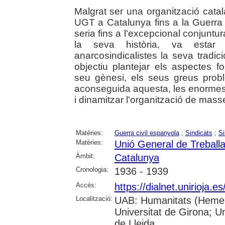
Malgrat ser una organització catal
UGT a Catalunya fins a la Guerra C
seria fins a l'excepcional conjuntu
la seva història, va estar
anarcosindicalistes la seva tradic
objectiu plantejar els aspectes 
seu gènesi, els seus greus prob
aconseguida aquesta, les enormes di
i dinamitzar l'organització de masse
Matèries:
Guerra civil espanyola
;
Sindicats
;
Si
Matèries:
Unió General de Treball
Àmbit:
Catalunya
Cronologia:
1936 - 1939
Accés:
https://dialnet.unirioja.
Localització:
UAB: Humanitats (Hemero
Universitat de Girona; U
de Lleida