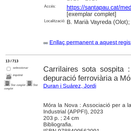
Accés:
https://santapau.cat/med
[exemplar complet]
Localització:
B. Marià Vayreda (Olot);
Enllaç permanent a aquest regis
13 / 713
Carrilaires sota sospita :
seleccionar
imprimir
depuració ferroviària a Mó
Duran i Suárez, Jordi
Text complet
Text
complet
Móra la Nova : Associació per a la
Industrial (APPFI), 2023
203 p. ; 24 cm
Bibliografia.
ISBN 9788409562091