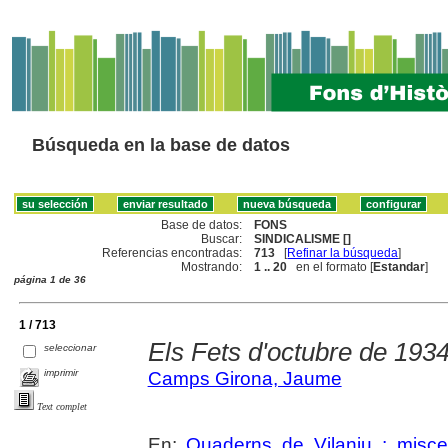
Búsqueda en la base de datos
Base de datos:
FONS
Buscar:
SINDICALISME []
Referencias encontradas:
713
[
Refinar la búsqueda
]
Mostrando:
1 .. 20
en el formato [
Estandar
]
página 1 de 36
1 / 713
Els Fets d'octubre de 1934
seleccionar
imprimir
Camps Girona, Jaume
Text complet
En:
Quaderns de Vilaniu : miscel