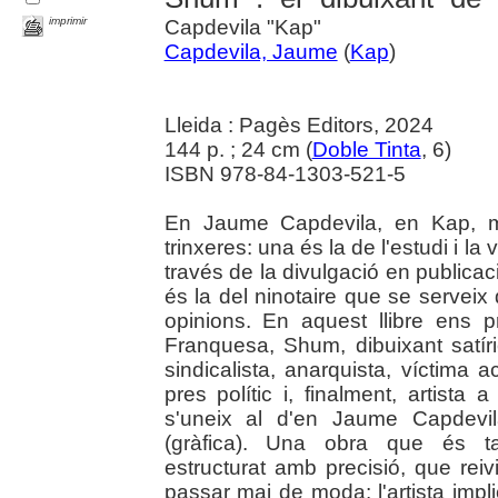
imprimir
Capdevila "Kap"
Capdevila, Jaume
(
Kap
)
Lleida : Pagès Editors, 2024
144 p. ; 24 cm (
Doble Tinta
, 6)
ISBN 978-84-1303-521-5
En Jaume Capdevila, en Kap, mi
trinxeres: una és la de l'estudi i la
través de la divulgació en publicaci
és la del ninotaire que se serveix
opinions. En aquest llibre ens p
Franquesa, Shum, dibuixant satír
sindicalista, anarquista, víctima 
pres polític i, finalment, artista a
s'uneix al d'en Jaume Capdevil
(gràfica). Una obra que és t
estructurat amb precisió, que re
passar mai de moda: l'artista impli