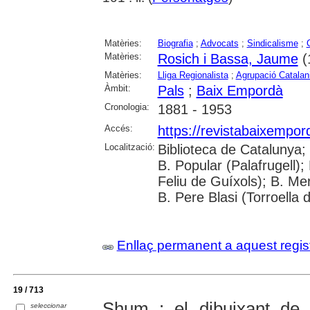
Matèries:
Biografia
;
Advocats
;
Sindicalisme
;
Matèries:
Rosich i Bassa, Jaume
(
Matèries:
Lliga Regionalista
;
Agrupació Catalan
Àmbit:
Pals
;
Baix Empordà
Cronologia:
1881 - 1953
Accés:
https://revistabaixempo
Localització:
Biblioteca de Catalunya;
B. Popular (Palafrugell);
Feliu de Guíxols); B. Me
B. Pere Blasi (Torroella 
Enllaç permanent a aquest regis
19 / 713
Shum : el dibuixant de
seleccionar