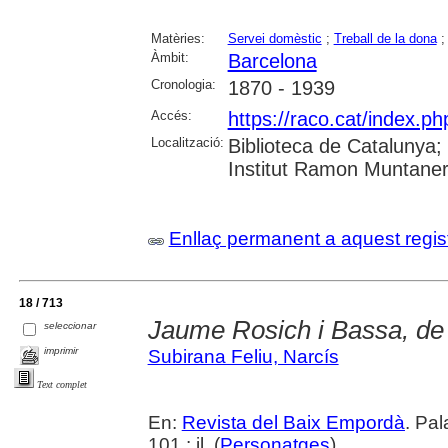
Matèries:
Servei domèstic
;
Treball de la dona
Àmbit:
Barcelona
Cronologia:
1870 - 1939
Accés:
https://raco.cat/index.p
Localització:
Biblioteca de Catalunya
Institut Ramon Muntaner;
Enllaç permanent a aquest regis
18 / 713
Jaume Rosich i Bassa, de 
seleccionar
imprimir
Subirana Feliu, Narcís
Text complet
En:
Revista del Baix Empordà
. Pa
101 : il. (
Personatges
)