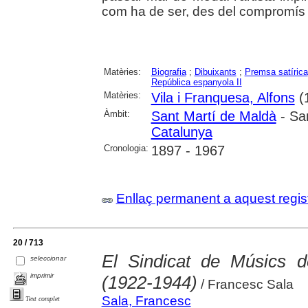
com ha de ser, des del compromís 
Matèries:
Biografia
;
Dibuixants
;
Premsa satírica
República espanyola II
Matèries:
Vila i Franquesa, Alfons
(
Àmbit:
Sant Martí de Maldà
- Sa
Catalunya
Cronologia:
1897 - 1967
Enllaç permanent a aquest regis
20 / 713
El Sindicat de Músics 
seleccionar
imprimir
(1922-1944)
/ Francesc Sala
Sala, Francesc
Text complet