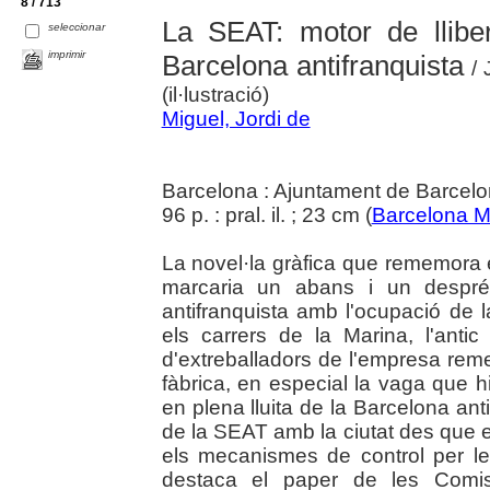
8 / 713
La SEAT: motor de lliber
seleccionar
imprimir
Barcelona antifranquista
/ 
(il·lustració)
Miguel, Jordi de
Barcelona : Ajuntament de Barcel
96 p. : pral. il. ; 23 cm (
Barcelona M
La novel·la gràfica que rememora 
marcaria un abans i un després
antifranquista amb l'ocupació de
els carrers de la Marina, l'anti
d'extreballadors de l'empresa reme
fàbrica, en especial la vaga que hi
en plena lluita de la Barcelona ant
de la SEAT amb la ciutat des que e
els mecanismes de control per le
destaca el paper de les Comiss