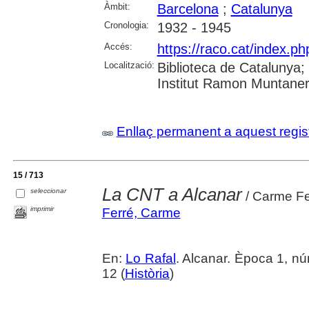
Àmbit:
Barcelona
;
Catalunya
Cronologia:
1932 - 1945
Accés:
https://raco.cat/index.p
Localització:
Biblioteca de Catalunya
Institut Ramon Muntaner;
Enllaç permanent a aquest regis
15 / 713
La CNT a Alcanar
seleccionar
/ Carme Fe
imprimir
Ferré, Carme
En:
Lo Rafal
. Alcanar. Època 1, n
12 (
Història
)