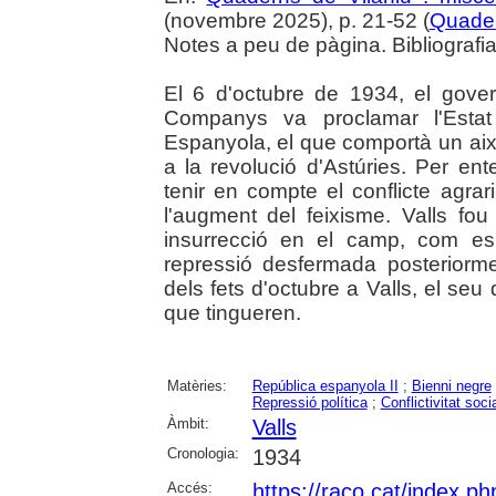
(novembre 2025), p. 21-52 (
Quader
Notes a peu de pàgina. Bibliografi
El 6 d'octubre de 1934, el govern
Companys va proclamar l'Estat
Espanyola, el que comportà un ai
a la revolució d'Astúries. Per en
tenir en compte el conflicte agrari
l'augment del feixisme. Valls fo
insurrecció en el camp, com es
repressió desfermada posteriormen
dels fets d'octubre a Valls, el s
que tingueren.
Matèries:
República espanyola II
;
Bienni negre
Repressió política
;
Conflictivitat soci
Àmbit:
Valls
Cronologia:
1934
Accés:
https://raco.cat/index.p