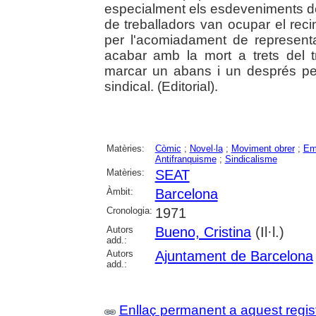
especialment els esdeveniments de
de treballadors van ocupar el rec
per l'acomiadament de representan
acabar amb la mort a trets del tr
marcar un abans i un després per 
sindical. (Editorial).
Matèries:
Còmic
;
Novel·la
;
Moviment obrer
;
Em
Antifranquisme
;
Sindicalisme
Matèries:
SEAT
Àmbit:
Barcelona
Cronologia:
1971
Autors
Bueno, Cristina
(Il·l.)
add.:
Autors
Ajuntament de Barcelona
add.:
Enllaç permanent a aquest regis