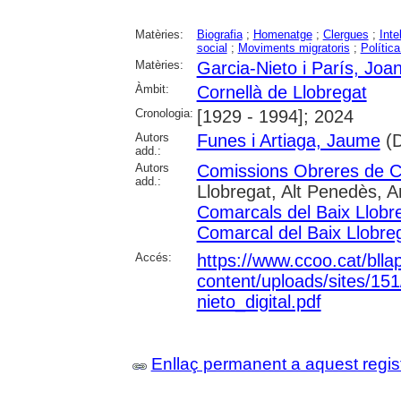
Matèries:
Biografia
;
Homenatge
;
Clergues
;
Inte
social
;
Moviments migratoris
;
Política
Matèries:
Garcia-Nieto i París, Joa
Àmbit:
Cornellà de Llobregat
Cronologia:
[1929 - 1994]; 2024
Autors
Funes i Artiaga, Jaume
(D
add.:
Autors
Comissions Obreres de
add.:
Llobregat, Alt Penedès, A
Comarcals del Baix Llobr
Comarcal del Baix Llobre
Accés:
https://www.ccoo.cat/blla
content/uploads/sites/15
nieto_digital.pdf
Enllaç permanent a aquest regis