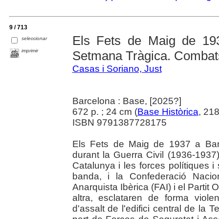
9 / 713
Els Fets de Maig de 19
seleccionar
imprimir
Setmana Tràgica. Combats
Casas i Soriano, Just
Barcelona : Base, [2025?]
672 p. ; 24 cm (
Base Històrica
, 21
ISBN 9791387728175
Els Fets de Maig de 1937 a Barc
durant la Guerra Civil (1936-1937)
Catalunya i les forces polítiques i
banda, i la Confederació Nacio
Anarquista Ibèrica (FAI) i el Partit
altra, esclataren de forma violen
d'assalt de l'edifici central de la