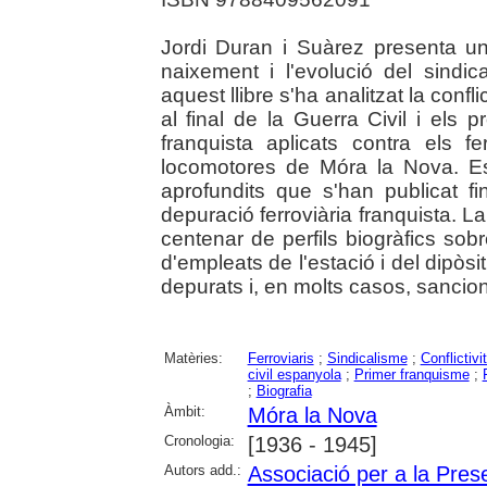
Jordi Duran i Suàrez presenta un 
naixement i l'evolució del sindi
aquest llibre s'ha analitzat la conflic
al final de la Guerra Civil i els
franquista aplicats contra els fe
locomotores de Móra la Nova. Es
aprofundits que s'han publicat 
depuració ferroviària franquista. 
centenar de perfils biogràfics sobre 
d'empleats de l'estació i del dipòs
depurats i, en molts casos, sancion
Matèries:
Ferroviaris
;
Sindicalisme
;
Conflictivi
civil espanyola
;
Primer franquisme
;
;
Biografia
Àmbit:
Móra la Nova
Cronologia:
[1936 - 1945]
Autors add.:
Associació per a la Prese