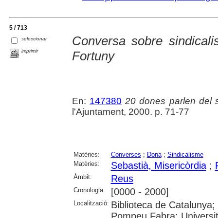
5 / 713
Conversa sobre sindicali
seleccionar
imprimir
Fortuny
En:
147380
20 dones parlen del
l'Ajuntament, 2000. p. 71-77
Matèries:
Converses
;
Dona
;
Sindicalisme
Matèries:
Sebastià, Misericòrdia
;
Àmbit:
Reus
Cronologia:
[0000 - 2000]
Localització:
Biblioteca de Catalunya; 
Pompeu Fabra; Universitat