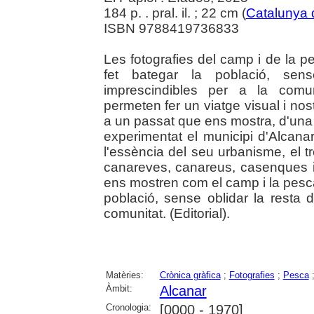
184 p. . pral. il. ; 22 cm (
Catalunya
ISBN 9788419736833
Les fotografies del camp i de la p
fet bategar la població, sense
imprescindibles per a la comun
permeten fer un viatge visual i nos
a un passat que ens mostra, d'una
experimentat el municipi d'Alcana
l'essència del seu urbanisme, el tr
canareves, canareus, casenques i
ens mostren com el camp i la pesca
població, sense oblidar la resta d
comunitat. (Editorial).
Matèries:
Crònica gràfica
;
Fotografies
;
Pesca
Àmbit:
Alcanar
Cronologia:
[0000 - 1970]