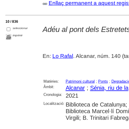
Enllaç permanent a aquest regis
10 / 836
Adéu al pont dels Estretet
seleccionar
imprimir
En:
Lo Rafal
. Alcanar, núm. 140 (tar
Matèries:
Patrimoni cultural
;
Ponts
;
Degradació
Àmbit:
Alcanar
;
Sénia, riu de la
Cronologia:
2021
Localització:
Biblioteca de Catalunya;
Biblioteca Marcel·lí Domi
Virgili; B. Trinitari Fabre