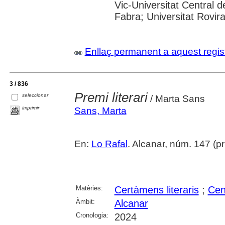
Vic-Universitat Central 
Fabra; Universitat Rovira i
Enllaç permanent a aquest regis
3 / 836
Premi literari
seleccionar
/ Marta Sans
imprimir
Sans, Marta
En:
Lo Rafal
. Alcanar, núm. 147 (pr
Matèries:
Certàmens literaris
;
Cen
Àmbit:
Alcanar
Cronologia:
2024