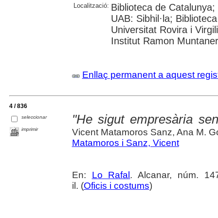
Localització:
Biblioteca de Catalunya;
UAB: Sibhil·la; Bibliotec
Universitat Rovira i Virgil
Institut Ramon Muntane
Enllaç permanent a aquest regis
4 / 836
"He sigut empresària sens
seleccionar
imprimir
Vicent Matamoros Sanz, Ana M. G
Matamoros i Sanz, Vicent
En:
Lo Rafal
. Alcanar, núm. 147
il. (
Oficis i costums
)