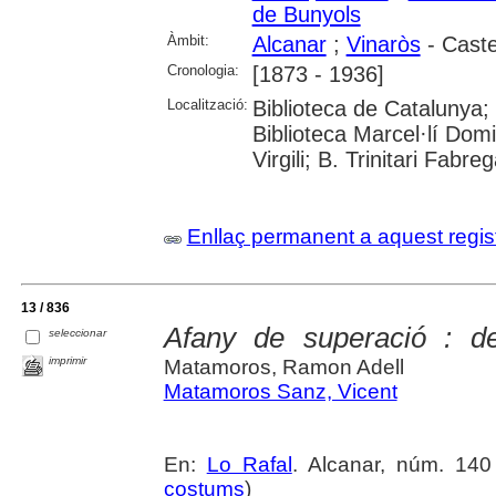
de Bunyols
Àmbit:
Alcanar
;
Vinaròs
- Caste
Cronologia:
[1873 - 1936]
Localització:
Biblioteca de Catalunya;
Biblioteca Marcel·lí Domi
Virgili; B. Trinitari Fabre
Enllaç permanent a aquest regis
13 / 836
Afany de superació : d
seleccionar
imprimir
Matamoros, Ramon Adell
Matamoros Sanz, Vicent
En:
Lo Rafal
. Alcanar, núm. 140 
costums
)