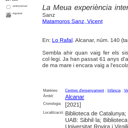
La Meua experiència inte
seleccionar
imprimir
Sanz
Matamoros Sanz, Vicent
En:
Lo Rafal
. Alcanar, núm. 140 (tard
Sembla ahir quan vaig fer els 
col·legi. Ja han passat 61 anys d
de ma mare i encara vaig a l'escol
Matèries:
Centres d'ensenyament
;
Infància
;
Ve
Àmbit:
Alcanar
Cronologia:
[2021]
Localització:
Biblioteca de Catalunya;
UAB: Sibhil·la; Bibliotec
Universitat Rovira i Virgil