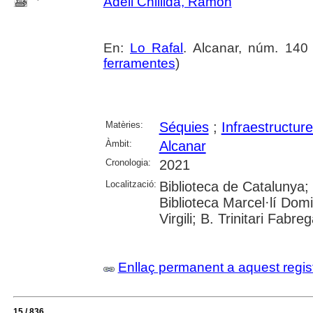
Adell Chillida, Ramon
En:
Lo Rafal
. Alcanar, núm. 140 (
ferramentes
)
Matèries:
Séquies
;
Infraestructur
Àmbit:
Alcanar
Cronologia:
2021
Localització:
Biblioteca de Catalunya;
Biblioteca Marcel·lí Domi
Virgili; B. Trinitari Fabre
Enllaç permanent a aquest regis
15 / 836