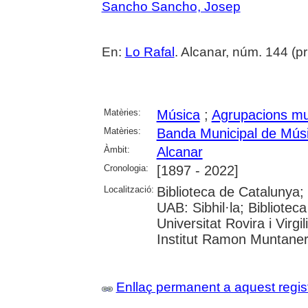
Sancho Sancho, Josep
En:
Lo Rafal
. Alcanar, núm. 144 (pri
Matèries:
Música
;
Agrupacions mu
Matèries:
Banda Municipal de Músi
Àmbit:
Alcanar
Cronologia:
[1897 - 2022]
Localització:
Biblioteca de Catalunya;
UAB: Sibhil·la; Bibliotec
Universitat Rovira i Virgil
Institut Ramon Muntane
Enllaç permanent a aquest regis