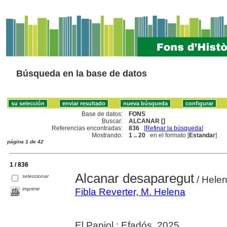
Búsqueda en la base de datos
Base de datos:
FONS
Buscar:
ALCANAR []
Referencias encontradas:
836
[
Refinar la búsqueda
]
Mostrando:
1 .. 20
en el formato [
Estandar
]
página 1 de 42
1 / 836
Alcanar desaparegut
seleccionar
/ Helen
imprimir
Fibla Reverter, M. Helena
El Papiol : Efadós, 2025