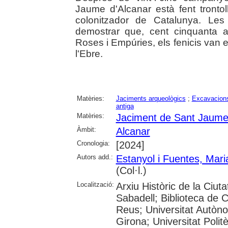
Jaume d'Alcanar està fent tronto
colonitzador de Catalunya. Les
demostrar que, cent cinquanta 
Roses i Empúries, els fenicis van 
l'Ebre.
Matèries:
Jaciments arqueològics
;
Excavacions
antiga
Matèries:
Jaciment de Sant Jaume
Àmbit:
Alcanar
Cronologia:
[2024]
Autors add.:
Estanyol i Fuentes, Mar
(Col·l.)
Localització:
Arxiu Històric de la Ciut
Sabadell; Biblioteca de 
Reus; Universitat Autòno
Girona; Universitat Polit