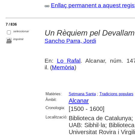
Enllaç permanent a aquest regis
7 / 836
Un Rèquiem pel Devallam
seleccionar
imprimir
Sancho Parra, Jordi
En:
Lo Rafal
. Alcanar, núm. 147
il. (
Memòria
)
Matèries:
Setmana Santa
;
Tradicions populars
Àmbit:
Alcanar
Cronologia:
[1500 - 1600]
Localització:
Biblioteca de Catalunya;
UAB: Sibhil·la; Bibliotec
Universitat Rovira i Virgil