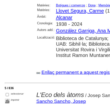
Matèries:
Botigues i comerços
;
Dona
;
Memòri
Matèries:
Llovet Segura, Carme
(1
Àmbit:
Alcanar
Cronologia:
1938 - 2024
Autors add.:
González Garriga, Ana 
Localització:
Biblioteca de Catalunya;
UAB: Sibhil·la; Bibliotec
Universitat Rovira i Virgil
Institut Ramon Muntane
Enllaç permanent a aquest regis
5 / 836
L'Eco dels àtoms
seleccionar
/ Josep Sa
imprimir
Sancho Sancho, Josep