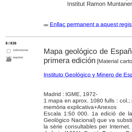
Institut Ramon Muntane
Enllaç permanent a aquest regis
8 / 836
Mapa geológico de España
seleccionar
imprimir
primera edición
[Material carto
Instituto Geológico y Minero de E
Madrid : IGME, 1972-
1 mapa en aprox. 1080 fulls : col.
memòria explicativa+Anexos
Escala 1:50 000. 1a edició de 
Geològico Nacional) que va substitu
la sèrie consultables per Intern