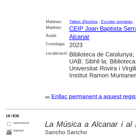
Matèries:
Tallers d'història
;
Escoles primàries
Matèries:
CEIP Joan Baptista Serr
Àmbit:
Alcanar
Cronologia:
2023
Localització:
Biblioteca de Catalunya;
UAB: Sibhil·la; Bibliotec
Universitat Rovira i Virgil
Institut Ramon Muntane
Enllaç permanent a aquest regis
19 / 836
La Música a Alcanar i al 
seleccionar
imprimir
Sancho Sancho