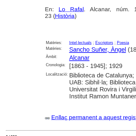
En:
Lo Rafal
. Alcanar, núm. 1
23 (
Història
)
Matèries:
Intel·lectuals
;
Escriptors
;
Poesia
Matèries:
Sancho Suñer, Àngel
(18
Àmbit:
Alcanar
Cronologia:
[1863 - 1945]; 1929
Localització:
Biblioteca de Catalunya;
UAB: Sibhil·la; Bibliotec
Universitat Rovira i Virgil
Institut Ramon Muntane
Enllaç permanent a aquest regis