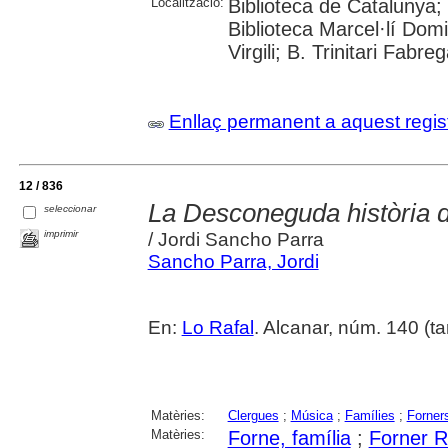
Localització:
Biblioteca de Catalunya;
Biblioteca Marcel·lí Domi
Virgili; B. Trinitari Fabre
Enllaç permanent a aquest regis
12 / 836
La Desconeguda història 
seleccionar
imprimir
/ Jordi Sancho Parra
Sancho Parra, Jordi
En:
Lo Rafal
. Alcanar, núm. 140 (tar
Matèries:
Clergues
;
Música
;
Famílies
;
Forner
Matèries:
Forne, família
;
Forner R