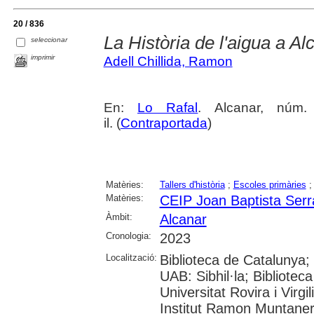
20 / 836
La Història de l'aigua a Al
seleccionar
imprimir
Adell Chillida, Ramon
En:
Lo Rafal
. Alcanar, núm.
il. (
Contraportada
)
Matèries:
Tallers d'història
;
Escoles primàries
Matèries:
CEIP Joan Baptista Serr
Àmbit:
Alcanar
Cronologia:
2023
Localització:
Biblioteca de Catalunya;
UAB: Sibhil·la; Bibliotec
Universitat Rovira i Virgil
Institut Ramon Muntane