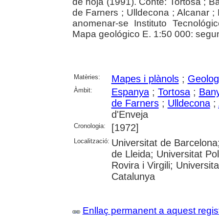
de hoja (1991). Conté: Tortosa ; B
de Farners ; Ulldecona ; Alcanar ;
anomenar-se Instituto Tecnológi
Mapa geológico E. 1:50 000: segun
Matèries:
Mapes i plànols
;
Geolog
Àmbit:
Espanya
;
Tortosa
;
Bany
de Farners
;
Ulldecona
;
d'Enveja
Cronologia:
[1972]
Localització:
Universitat de Barcelona;
de Lleida; Universitat Po
Rovira i Virgili; Universi
Catalunya
Enllaç permanent a aquest regis