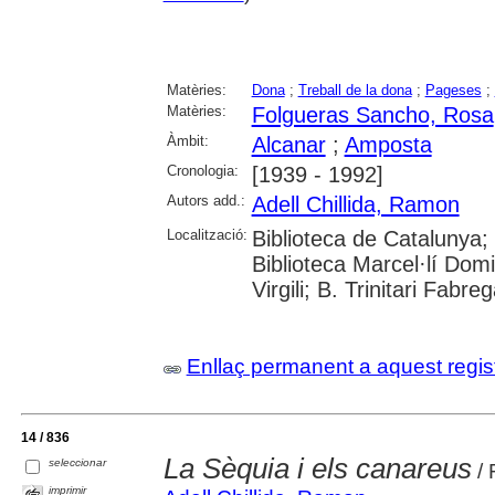
Matèries:
Dona
;
Treball de la dona
;
Pageses
;
Matèries:
Folgueras Sancho, Rosa
Àmbit:
Alcanar
;
Amposta
Cronologia:
[1939 - 1992]
Autors add.:
Adell Chillida, Ramon
Localització:
Biblioteca de Catalunya;
Biblioteca Marcel·lí Domi
Virgili; B. Trinitari Fabre
Enllaç permanent a aquest regis
14 / 836
La Sèquia i els canareus
seleccionar
/ 
imprimir