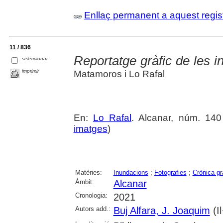
Enllaç permanent a aquest regis
11 / 836
Reportatge gràfic de les 
seleccionar
imprimir
Matamoros i Lo Rafal
En:
Lo Rafal
. Alcanar, núm. 140 
imatges
)
Matèries:
Inundacions
;
Fotografies
;
Crònica gr
Àmbit:
Alcanar
Cronologia:
2021
Autors add.:
Buj Alfara, J. Joaquim
(Il