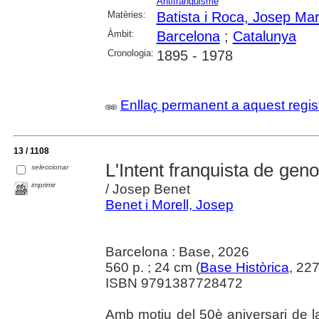
Antifranquisme
Matèries:
Batista i Roca, Josep Mar
Àmbit:
Barcelona
;
Catalunya
Cronologia:
1895 - 1978
Enllaç permanent a aquest regis
13 / 1108
L'Intent franquista de geno
seleccionar
imprimir
/ Josep Benet
Benet i Morell, Josep
Barcelona : Base, 2026
560 p. ; 24 cm (
Base Històrica
, 22
ISBN 9791387728472
Amb motiu del 50è aniversari de la