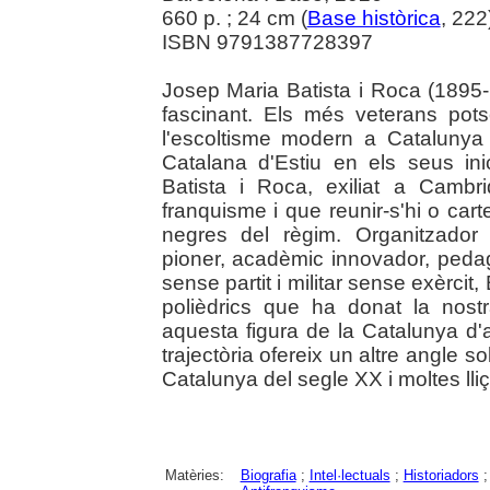
660 p. ; 24 cm (
Base històrica
, 222
ISBN 9791387728397
Josep Maria Batista i Roca (1895
fascinant. Els més veterans pot
l'escoltisme modern a Catalunya
Catalana d'Estiu en els seus in
Batista i Roca, exiliat a Cambr
franquisme i que reunir-s'hi o carte
negres del règim. Organitzador i
pioner, acadèmic innovador, pedagog
sense partit i militar sense exèrcit
polièdrics que ha donat la nost
aquesta figura de la Catalunya d'
trajectòria ofereix un altre angle 
Catalunya del segle XX i moltes lliçon
Matèries:
Biografia
;
Intel·lectuals
;
Historiadors