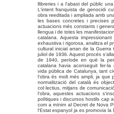
llibreries i a l'abast del públic 
L'intent franquista de genocidi c
obra reeditada i ampliada amb un
les bases concretes i precises 
actuacions més constants i general
llengua i de totes les manifestacio
catalana. Aquesta impressionan
exhaustiva i rigorosa, analitza el p
cultural iniciat arran de la Guerra
juliol de 1936. Aquest procés s'all
de 1940, període en què la pers
catalana havia aconseguit fer-la
vida pública de Catalunya, tant ci
l'obra és molt més ampli, ja que 
normalització del català és objec
col·lectius, mitjans de comunicació
l'obra, aquestes actuacions s'in
polítiques i discursos hostils cap
com a mínim al Decret de Nova P
l'Estat espanyol ja es promovia la lim