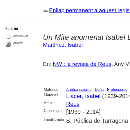
Enllaç permanent a aquest regis
6 / 1108
Un Mite anomenat Isabel 
seleccionar
imprimir
Martínez, Isabel
En:
NW : la revista de Reus
. Any V
Matèries:
Antifranquisme
;
Dona
;
Professores
Matèries:
Llácer, Isabel
(1939-201
Àmbit:
Reus
Cronologia:
[1939 - 2014]
Localització:
B. Pública de Tarragona