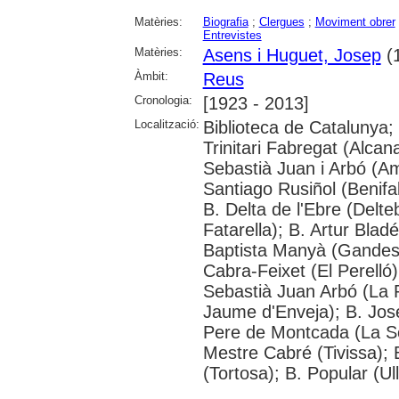
Matèries:
Biografia
;
Clergues
;
Moviment obrer
Entrevistes
Matèries:
Asens i Huguet, Josep
(
Àmbit:
Reus
Cronologia:
[1923 - 2013]
Localització:
Biblioteca de Catalunya;
Trinitari Fabregat (Alcana
Sebastià Juan i Arbó (Am
Santiago Rusiñol (Benifal
B. Delta de l'Ebre (Delte
Fatarella); B. Artur Blad
Baptista Manyà (Gandesa
Cabra-Feixet (El Perelló
Sebastià Juan Arbó (La 
Jaume d'Enveja); B. Jos
Pere de Montcada (La Sè
Mestre Cabré (Tivissa); 
(Tortosa); B. Popular (U