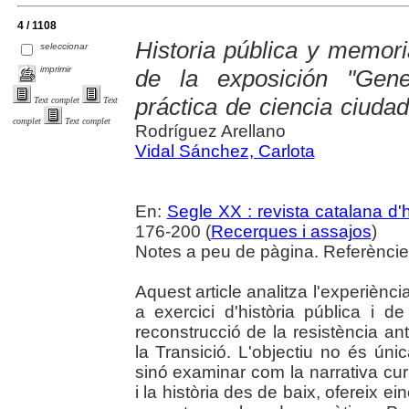
4 / 1108
Historia pública y memori
seleccionar
imprimir
de la exposición "Ge
práctica de ciencia ciuda
Text complet
Text
complet
Text complet
Rodríguez Arellano
Vidal Sánchez, Carlota
En:
Segle XX : revista catalana d'h
176-200 (
Recerques i assajos
)
Notes a peu de pàgina. Referències
Aquest article analitza l'experièn
a exercici d'història pública i 
reconstrucció de la resistència ant
la Transició. L'objectiu no és úni
sinó examinar com la narrativa cura
i la història des de baix, ofereix ei