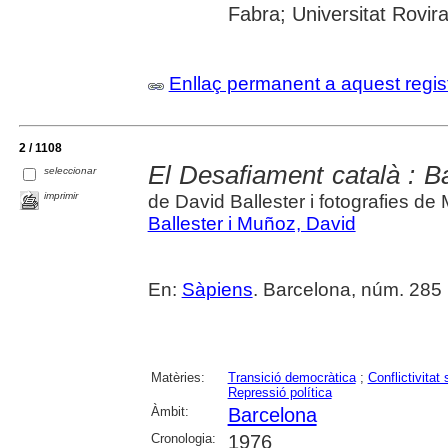
Fabra; Universitat Rovira i
Enllaç permanent a aquest regis
2 / 1108
El Desafiament català : B
seleccionar
imprimir
de David Ballester i fotografies d
Ballester i Muñoz, David
En:
Sàpiens
. Barcelona, núm. 285 (
Matèries:
Transició democràtica
;
Conflictivitat 
Repressió política
Àmbit:
Barcelona
Cronologia:
1976