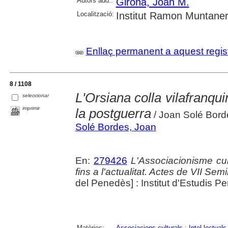
Autors add.:
Girona, Joan M.
Localització:
Institut Ramon Muntaner;
Enllaç permanent a aquest regis
8 / 1108
L'Orsiana colla vilafranqui
seleccionar
imprimir
la postguerra
/ Joan Solé Bord
Solé Bordes, Joan
En:
279426
L'Associacionisme cu
fins a l'actualitat. Actes de VII Se
del Penedès] : Institut d'Estudis 
Matèries:
Associacions culturals
;
Intel·lectuals