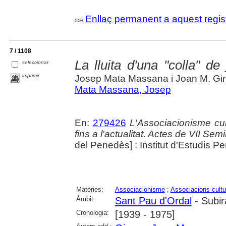
Enllaç permanent a aquest regis
7 / 1108
La lluita d'una "colla" d
seleccionar
imprimir
Josep Mata Massana i Joan M. Gi
Mata Massana, Josep
En:
279426
L'Associacionisme cu
fins a l'actualitat. Actes de VII Se
del Penedès] : Institut d'Estudis 
Matèries:
Associacionisme
;
Associacions cultu
Àmbit:
Sant Pau d'Ordal
- Subir
Cronologia:
[1939 - 1975]