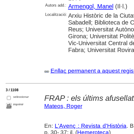
Autors add.:
Armengol, Manel
(Il·l.)
Localització:
Arxiu Històric de la Ciut
Sabadell; Biblioteca de 
Reus; Universitat Autòno
Girona; Universitat Polit
Vic-Universitat Central 
Fabra; Universitat Rovira i
Enllaç permanent a aquest regis
3 / 1108
FRAP : els últims afusella
seleccionar
imprimir
Mateos, Roger
En:
L'Avenç : Revista d'Història
. 
p. 30- 37: il. (
Hemeroteca
)