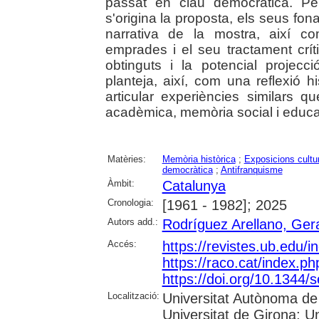
passat en clau democràtica. Pe
s'origina la proposta, els seus fona
narrativa de la mostra, així co
emprades i el seu tractament críti
obtinguts i la potencial projecció
planteja, així, com una reflexió 
articular experiències similars qu
acadèmica, memòria social i educa
Matèries:
Memòria històrica
;
Exposicions cultu
democràtica
;
Antifranquisme
Àmbit:
Catalunya
Cronologia:
[1961 - 1982]; 2025
Autors add.:
Rodríguez Arellano, Ger
Accés:
https://revistes.ub.edu/
https://raco.cat/index.p
https://doi.org/10.1344
Localització:
Universitat Autònoma de 
Universitat de Girona; Un