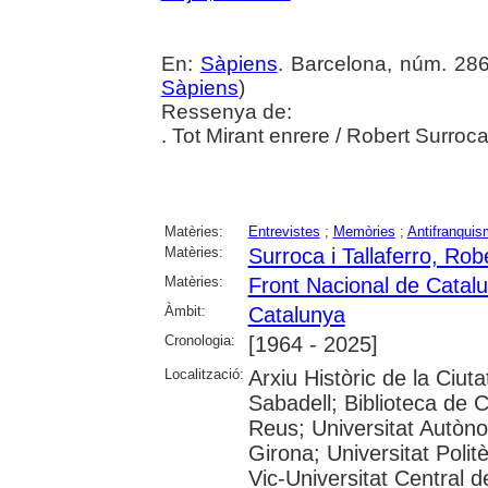
En:
Sàpiens
. Barcelona, núm. 286 
Sàpiens
)
Ressenya de:
. Tot Mirant enrere / Robert Surroc
Matèries:
Entrevistes
;
Memòries
;
Antifranqui
Matèries:
Surroca i Tallaferro, Rob
Matèries:
Front Nacional de Catal
Àmbit:
Catalunya
Cronologia:
[1964 - 2025]
Localització:
Arxiu Històric de la Ciut
Sabadell; Biblioteca de 
Reus; Universitat Autòno
Girona; Universitat Polit
Vic-Universitat Central 