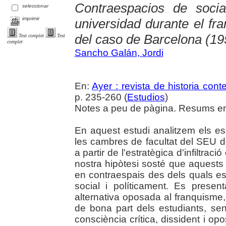
Contraespacios de sociab
seleccionar
imprimir
universidad durante el fra
del caso de Barcelona (1
Text complet
Text
complet
Sancho Galán, Jordi
En:
Ayer : revista de historia co
p. 235-260 (
Estudios
)
Notes a peu de pàgina. Resums en 
En aquest estudi analitzem els es
les cambres de facultat del SEU 
a partir de l'estratègica d'infiltraci
nostra hipòtesi sosté que aquests 
en contraespais des dels quals es 
social i políticament. Es presen
alternativa oposada al franquisme
de bona part dels estudiants, se
consciència crítica, dissident i opo