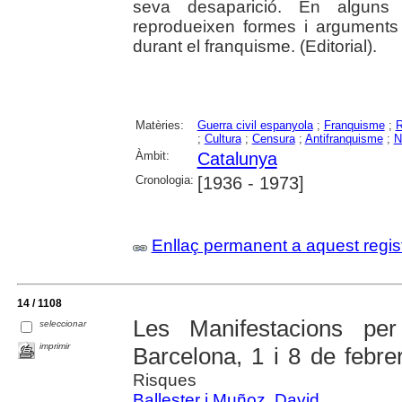
seva desaparició. En alguns 
reprodueixen formes i arguments 
durant el franquisme. (Editorial).
Matèries:
Guerra civil espanyola
;
Franquisme
;
R
;
Cultura
;
Censura
;
Antifranquisme
;
N
Àmbit:
Catalunya
Cronologia:
[1936 - 1973]
Enllaç permanent a aquest regis
14 / 1108
Les Manifestacions per 
seleccionar
imprimir
Barcelona, 1 i 8 de febr
Risques
Ballester i Muñoz, David