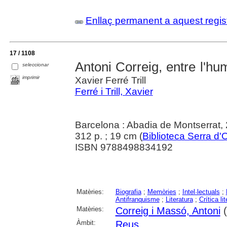
Enllaç permanent a aquest regis
17 / 1108
Antoni Correig, entre l'hum
seleccionar
imprimir
Xavier Ferré Trill
Ferré i Trill, Xavier
Barcelona : Abadia de Montserrat,
312 p. ; 19 cm (
Biblioteca Serra d'
ISBN 9788498834192
Matèries:
Biografia
;
Memòries
;
Intel·lectuals
;
Antifranquisme
;
Literatura
;
Crítica lit
Matèries:
Correig i Massó, Antoni
(
Àmbit:
Reus