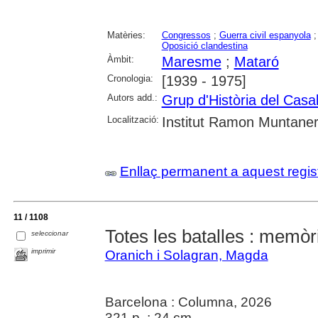
Matèries:
Congressos
;
Guerra civil espanyola
Oposició clandestina
Àmbit:
Maresme
;
Mataró
Cronologia:
[1939 - 1975]
Autors add.:
Grup d'Història del Casa
Localització:
Institut Ramon Muntane
Enllaç permanent a aquest regis
11 / 1108
Totes les batalles : memòr
seleccionar
imprimir
Oranich i Solagran, Magda
Barcelona : Columna, 2026
321 p. ; 24 cm