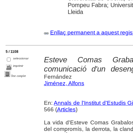
Pompeu Fabra; Universitat
Lleida
Enllaç permanent a aquest regis
5 / 1108
Esteve Comas Graba
seleccionar
imprimir
comunicació d'un desen
Fernández
Text complet
Jiménez, Alfons
En:
Annals de l'Institut d'Estudis G
566 (
Articles
)
La vida d'Esteve Comas Grabalosa 
del compromís, la derrota, la clande