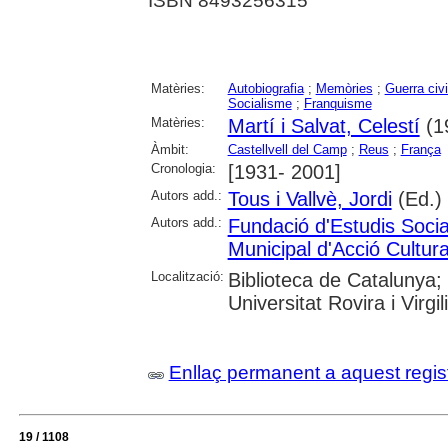
ISBN 8493256315
Matèries:
Autobiografia
;
Memòries
;
Guerra civ
Socialisme
;
Franquisme
Matèries:
Martí i Salvat, Celestí
(1
Àmbit:
Castellvell del Camp
;
Reus
;
França
Cronologia:
[1931- 2001]
Autors add.:
Tous i Vallvè, Jordi
(Ed.)
Autors add.:
Fundació d'Estudis Soci
Municipal d'Acció Cultur
Localització:
Biblioteca de Catalunya;
Universitat Rovira i Virg
Enllaç permanent a aquest regis
19 / 1108