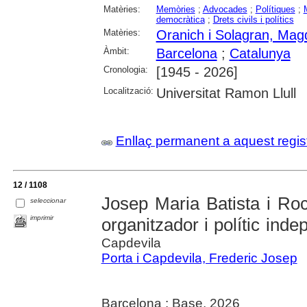
Matèries:
Memòries
;
Advocades
;
Polítiques
;
democràtica
;
Drets civils i polítics
Matèries:
Oranich i Solagran, Mag
Àmbit:
Barcelona
;
Catalunya
Cronologia:
[1945 - 2026]
Localització:
Universitat Ramon Llull
Enllaç permanent a aquest regis
12 / 1108
Josep Maria Batista i Roca
seleccionar
imprimir
organitzador i polític inde
Capdevila
Porta i Capdevila, Frederic Josep
Barcelona : Base, 2026