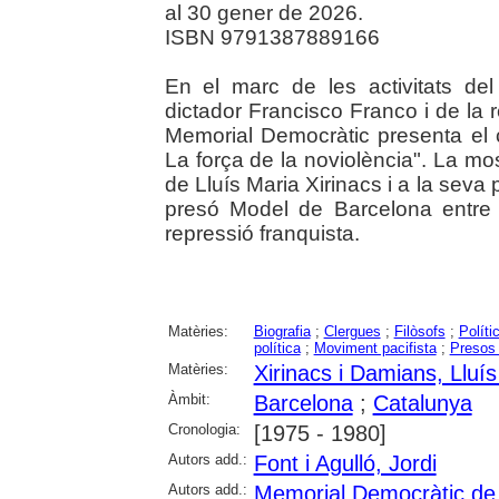
al 30 gener de 2026.
ISBN 9791387889166
En el marc de les activitats del
dictador Francisco Franco i de la re
Memorial Democràtic presenta el c
La força de la noviolència". La mos
de Lluís Maria Xirinacs i a la seva
presó Model de Barcelona entre
repressió franquista.
Matèries:
Biografia
;
Clergues
;
Filòsofs
;
Políti
política
;
Moviment pacifista
;
Presos 
Matèries:
Xirinacs i Damians, Lluí
Àmbit:
Barcelona
;
Catalunya
Cronologia:
[1975 - 1980]
Autors add.:
Font i Agulló, Jordi
Autors add.:
Memorial Democràtic de