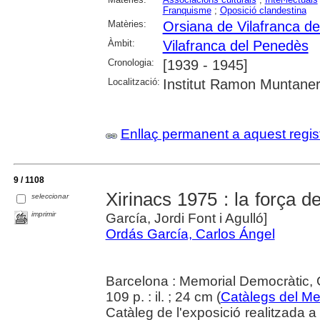
Franquisme
;
Oposició clandestina
Matèries:
Orsiana de Vilafranca de
Àmbit:
Vilafranca del Penedès
Cronologia:
[1939 - 1945]
Localització:
Institut Ramon Muntaner;
Enllaç permanent a aquest regis
9 / 1108
Xirinacs 1975 : la força d
seleccionar
imprimir
García, Jordi Font i Agulló]
Ordás García, Carlos Ángel
Barcelona : Memorial Democràtic, 
109 p. : il. ; 24 cm (
Catàlegs del Me
Catàleg de l'exposició realitzada