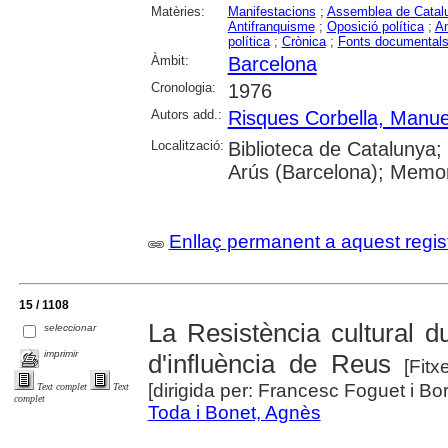
Matèries:
Manifestacions
;
Assemblea de Catal
Antifranquisme
;
Oposició política
;
Am
política
;
Crònica
;
Fonts documental
Àmbit:
Barcelona
Cronologia:
1976
Autors add.:
Risques Corbella, Manue
Localització:
Biblioteca de Catalunya;
Arús (Barcelona); Memor
Enllaç permanent a aquest regis
15 / 1108
La Resistència cultural d
seleccionar
imprimir
d'influència de Reus
[Fitxe
[dirigida per: Francesc Foguet i Bo
Text complet
Text
complet
Toda i Bonet, Agnès