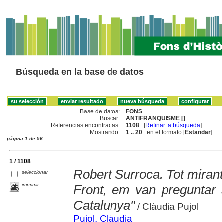
Búsqueda en la base de datos
Base de datos:
FONS
Buscar:
ANTIFRANQUISME []
Referencias encontradas:
1108
[
Refinar la búsqueda
]
Mostrando:
1 .. 20
en el formato [
Estandar
]
página 1 de 56
1 / 1108
Robert Surroca. Tot mirant
seleccionar
imprimir
Front, em van preguntar 
Catalunya"
/ Clàudia Pujol
Pujol, Clàudia