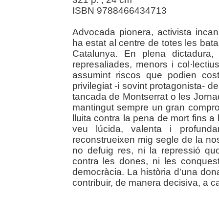
ISBN 9788466434713
Advocada pionera, activista incan
ha estat al centre de totes les batal
Catalunya. En plena dictadura,
represaliades, menors i col·lect
assumint riscos que podien costar-
privilegiat -i sovint protagonista-
tancada de Montserrat o les Jorn
mantingut sempre un gran compro
lluita contra la pena de mort fins a
veu lúcida, valenta i profun
reconstrueixen mig segle de la nos
no defuig res, ni la repressió qu
contra les dones, ni les conques
democràcia. La història d'una don
contribuir, de manera decisiva, a can