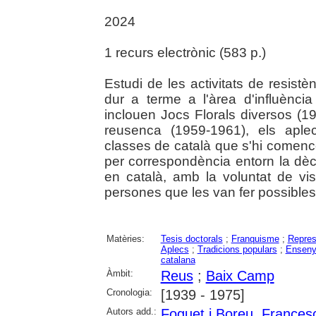
2024
1 recurs electrònic (583 p.)
Estudi de les activitats de resist
dur a terme a l'àrea d'influènc
inclouen Jocs Florals diversos (1
reusenca (1959-1961), els aple
classes de català que s'hi comenc
per correspondència entorn la dèc
en català, amb la voluntat de visib
persones que les van fer possibles
Matèries:
Tesis doctorals
;
Franquisme
;
Repres
Aplecs
;
Tradicions populars
;
Enseny
catalana
Àmbit:
Reus
;
Baix Camp
Cronologia:
[1939 - 1975]
Autors add.:
Foguet i Boreu, Frances