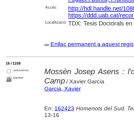
Accés:
http://hdl.handle.net/10
https://ddd.uab.cat/reco
Localització:
TDX: Tesis Doctorals en
Enllaç permanent a aquest regis
16 / 1108
Mossèn Josep Asens : l'o
seleccionar
imprimir
Camp
/ Xavier Garcia
Garcia, Xavier
En:
162423
Homenots del Sud. Ter
13-16