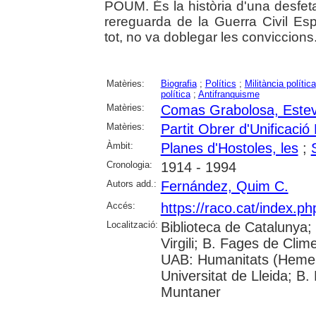
POUM. És la història d'una desfeta
rereguarda de la Guerra Civil Es
tot, no va doblegar les conviccions
Matèries:
Biografia
;
Polítics
;
Militància política
política
;
Antifranquisme
Matèries:
Comas Grabolosa, Este
Matèries:
Partit Obrer d'Unificaci
Àmbit:
Planes d'Hostoles, les
;
Cronologia:
1914 - 1994
Autors add.:
Fernández, Quim C.
Accés:
https://raco.cat/index.p
Localització:
Biblioteca de Catalunya; 
Virgili; B. Fages de Clim
UAB: Humanitats (Hemer
Universitat de Lleida; B.
Muntaner