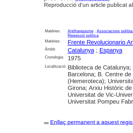
Reproducció d'un article publicat 
Matèries:
Antifranquisme
;
Associacions polítiq
Repressió política
Matèries:
Frente Revolucionario Ant
Àmbit:
Catalunya
;
Espanya
Cronologia:
1975
Localització:
Biblioteca de Catalunya; 
Barcelona; B. Centre de
(Hemeroteca); Universita
Girona; Arxiu Històric de
Universitat de Vic-Univer
Universitat Pompeu Fabra;
Enllaç permanent a aquest regis