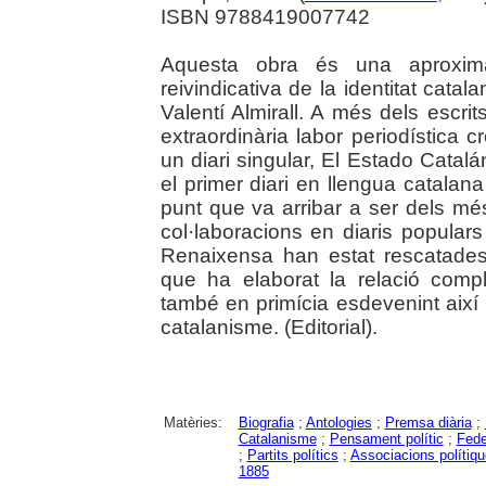
ISBN 9788419007742
Aquesta obra és una aproxima
reivindicativa de la identitat catal
Valentí Almirall. A més dels escrit
extraordinària labor periodística cr
un diari singular, El Estado Catalá
el primer diari en llengua catalana 
punt que va arribar a ser dels m
col·laboracions en diaris popular
Renaixensa han estat rescatades 
que ha elaborat la relació compl
també en primícia esdevenint així 
catalanisme. (Editorial).
Matèries:
Biografia
;
Antologies
;
Premsa diària
;
Catalanisme
;
Pensament polític
;
Fede
;
Partits polítics
;
Associacions polítiq
1885