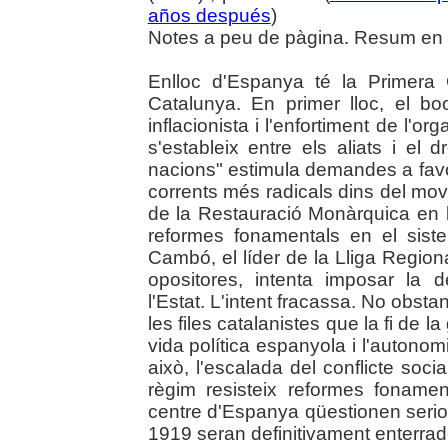
años después
)
Notes a peu de pàgina. Resum en c
Enlloc d'Espanya té la Primera
Catalunya. En primer lloc, el 
inflacionista i l'enfortiment de l'o
s'estableix entre els aliats i el 
nacions" estimula demandes a favor 
corrents més radicals dins del movim
de la Restauració Monàrquica en l
reformes fonamentals en el sis
Cambó, el líder de la Lliga Regiona
opositores, intenta imposar la d
l'Estat. L'intent fracassa. No obst
les files catalanistes que la fi de l
vida política espanyola i l'autonom
això, l'escalada del conflicte soci
règim resisteix reformes fonament
centre d'Espanya qüestionen serios
1919 seran definitivament enterrad