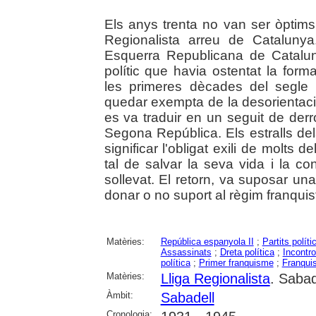
Els anys trenta no van ser òptims 
Regionalista arreu de Catalunya.
Esquerra Republicana de Catalun
polític que havia ostentat la form
les primeres dècades del segle
quedar exempta de la desorientació
es va traduir en un seguit de derr
Segona República. Els estralls de
significar l'obligat exili de molts
tal de salvar la seva vida i la c
sollevat. El retorn, va suposar una a
donar o no suport al règim franquis
Matèries:
República espanyola II
;
Partits políti
Assassinats
;
Dreta política
;
Incontro
política
;
Primer franquisme
;
Franqui
Matèries:
Lliga Regionalista
. Sabad
Àmbit:
Sabadell
Cronologia: