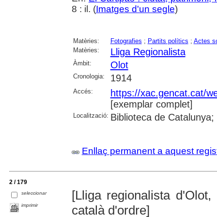
8 : il. (
Imatges d'un segle
)
Matèries:
Fotografies
;
Partits polítics
;
Actes so
Matèries:
Lliga Regionalista
Àmbit:
Olot
Cronologia:
1914
Accés:
https://xac.gencat.cat/
[exemplar complet]
Localització:
Biblioteca de Catalunya;
Enllaç permanent a aquest regis
2 / 179
[Lliga regionalista d'Olot,
seleccionar
imprimir
català d'ordre]