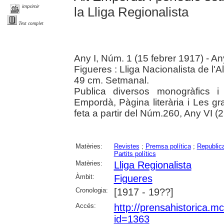
imprimir
la Lliga Regionalista
Text complet
Any I, Núm. 1 (15 febrer 1917) - A
Figueres : Lliga Nacionalista de l'
49 cm. Setmanal.
Publica diversos monogràfics i 
Empordà, Pàgina literària i Les g
feta a partir del Núm.260, Any VI (
Matèries:
Revistes
;
Premsa política
;
Republic
Partits polítics
Matèries:
Lliga Regionalista
Àmbit:
Figueres
Cronologia:
[1917 - 19??]
Accés:
http://prensahistorica.m
id=1363