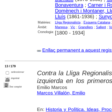
Bonaventura
;
Carner i 
Domènech i Montaner, Ll
Lluís
(1861-1936) ;
Sunyo
Matèries:
Lliga Regionalista
;
Esquerra Catalana
Àmbit:
Manresa
;
Vic
;
Granollers
;
Sallent
;
Va
Cronologia:
[1800 - 1934]
Enllaç permanent a aquest regis
13 / 179
Contra la Lliga Regionali
seleccionar
imprimir
izquierda en los primero
Emilio Marcos
Text complet
Marcos Villalón, Emilio
En:
Historia y Política. Ideas, Pr