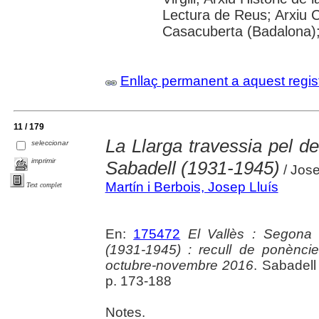
Lectura de Reus; Arxiu 
Casacuberta (Badalona)
Enllaç permanent a aquest regis
11 / 179
La Llarga travessia pel de
seleccionar
imprimir
Sabadell (1931-1945)
/ Jose
Martín i Berbois, Josep Lluís
Text complet
En:
175472
El Vallès : Segona 
(1931-1945) : recull de ponèncie
octubre-novembre 2016
. Sabadell
p. 173-188
Notes.