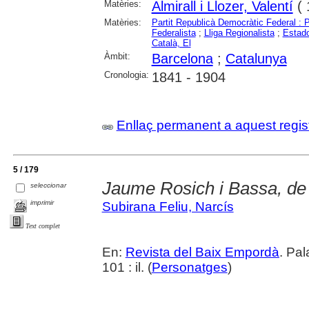
Matèries:
Almirall i Llozer, Valentí
( 
Matèries:
Partit Republicà Democràtic Federal :
Federalista
;
Lliga Regionalista
;
Estado
Català, El
Àmbit:
Barcelona
;
Catalunya
Cronologia:
1841 - 1904
Enllaç permanent a aquest regis
5 / 179
Jaume Rosich i Bassa, de 
seleccionar
imprimir
Subirana Feliu, Narcís
Text complet
En:
Revista del Baix Empordà
. Pa
101 : il. (
Personatges
)