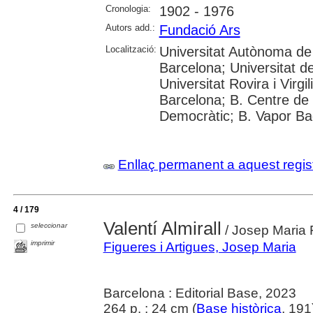
Cronologia:
1902 - 1976
Autors add.:
Fundació Ars
Localització:
Universitat Autònoma de 
Barcelona; Universitat d
Universitat Rovira i Virgil
Barcelona; B. Centre de
Democràtic; B. Vapor Ba
Enllaç permanent a aquest regis
4 / 179
Valentí Almirall
seleccionar
/ Josep Maria F
imprimir
Figueres i Artigues, Josep Maria
Barcelona : Editorial Base, 2023
264 p. ; 24 cm (
Base històrica
, 191