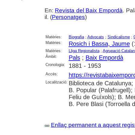
En:
Revista del Baix Empordà
. Pa
il. (
Personatges
)
Matèries:
Biografia
;
Advocats
;
Sindicalisme
;
Matèries:
Rosich i Bassa, Jaume
(
Matèries:
Lliga Regionalista
;
Agrupació Catalan
Àmbit:
Pals
;
Baix Empordà
Cronologia:
1881 - 1953
Accés:
https://revistabaixempo
Localització:
Biblioteca de Catalunya;
B. Popular (Palafrugell);
Feliu de Guíxols); B. Me
B. Pere Blasi (Torroella 
Enllaç permanent a aquest regis