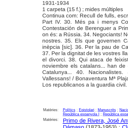
1931-1934
1 carpeta (15 f.) ; mides múltiples
Continua com: Recull de fulls, esc
Part IV. 30. Més pa i menys Co
Contestación de Berenguer a Primo
on és: a Rússia. 34. Negociants! N
nostres. 35. Els que governen Ca
inèpcia [sic]. 36. Per la pau de C
37. Per la dignitat de les vostres lla
el divorci. 38. Qui ataca de feix
noviembre els catalans... han de 
Catalunya... 40. Nacionalistes
Vallessans! / Bonaventura Mª Plaja.
Los republicanos a la guardia civil.
Matèries:
Polítics
;
Epistolari
;
Manuscrits
;
Naci
República espanyola I
;
República espa
Matèries:
Primo de Rivera, José An
Dámaso
(1873-1953) ;
Cl