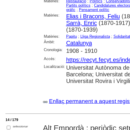
Matèries:
Restauració
;
Polítics
;
Conservadori
Partits polítics
;
Candidatures electora
gràfic
;
Pensament polític
Matèries:
Elias i Bracons, Feliu
(18
Sarrà, Enric
(1870-1917)
(1870-1939)
Matèries:
Papitu
;
Lliga Regionalista
;
Solidarita
Àmbit:
Catalunya
Cronologia:
1908 - 1910
Accés:
https://recyt.fecyt.es/in
Localització:
Universitat Autònoma de 
Barcelona; Universitat d
Universitat Rovira i Virgili
Enllaç permanent a aquest regis
14 / 179
Alt Empordà : periòdic set
seleccionar