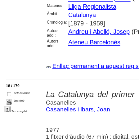
Matèries:
Lliga Regionalista
Àmbit:
Catalunya
Cronologia:
[1879 - 1959]
Autors
Andreu i Abelló, Josep
(Pr
add.:
Autors
Ateneu Barcelonès
add.:
Enllaç permanent a aquest regis
18 / 179
La Catalunya del primer t
seleccionar
imprimir
Casanelles
Casanelles i Ibars, Joan
Text complet
1977
1 fitxer d'àudio (67 min) : digital, e