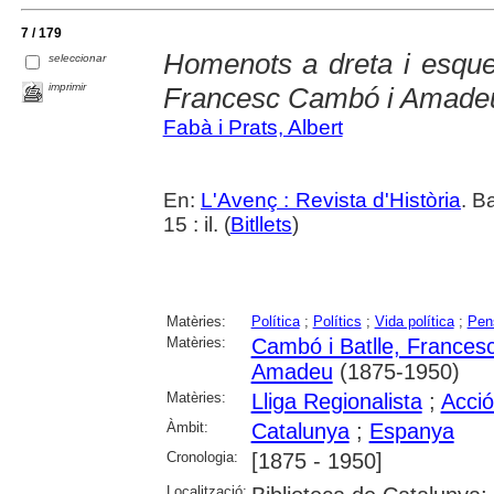
7 / 179
Homenots a dreta i esquer
seleccionar
imprimir
Francesc Cambó i Amade
Fabà i Prats, Albert
En:
L'Avenç : Revista d'Història
. B
15 : il. (
Bitllets
)
Matèries:
Política
;
Polítics
;
Vida política
;
Pen
Matèries:
Cambó i Batlle, Frances
Amadeu
(1875-1950)
Matèries:
Lliga Regionalista
;
Acció
Àmbit:
Catalunya
;
Espanya
Cronologia:
[1875 - 1950]
Localització: