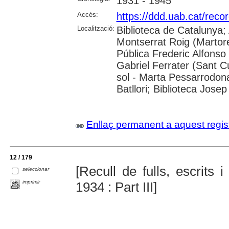
1931 - 1945
Accés:
https://ddd.uab.cat/rec
Localització:
Biblioteca de Catalunya; 
Montserrat Roig (Martore
Pública Frederic Alfonso 
Gabriel Ferrater (Sant Cu
sol - Marta Pessarrodona
Batllori; Biblioteca Jos
Enllaç permanent a aquest regis
12 / 179
[Recull de fulls, escrits
seleccionar
imprimir
1934 : Part III]