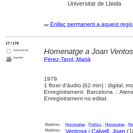
Universitat de Lleida
Enllaç permanent a aquest regis
17 / 179
Homenatge a Joan Ventosa
seleccionar
imprimir
Pérez-Terol, Marià
1979
1 fitxer d'àudio (62 min) : digital, 
Enregistrament: Barcelona : Ate
Enregistrament no editat.
Matèries:
Homenatge
;
Polítics
;
Homenatge
;
Re
Matèries:
Ventosa i Calvell, Joan
(1