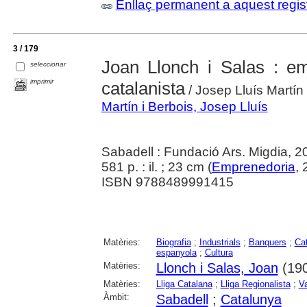
Enllaç permanent a aquest regis
3 / 179
Joan Llonch i Salas : em
seleccionar
imprimir
catalanista
/ Josep Lluís Martín 
Martín i Berbois, Josep Lluís
Sabadell : Fundació Ars. Migdia, 2
581 p. : il. ; 23 cm (
Emprenedoria
, 
ISBN 9788489991415
Matèries:
Biografia
;
Industrials
;
Banquers
;
Ca
espanyola
;
Cultura
Matèries:
Llonch i Salas, Joan
(190
Matèries:
Lliga Catalana
;
Lliga Regionalista
;
Va
Àmbit:
Sabadell
;
Catalunya