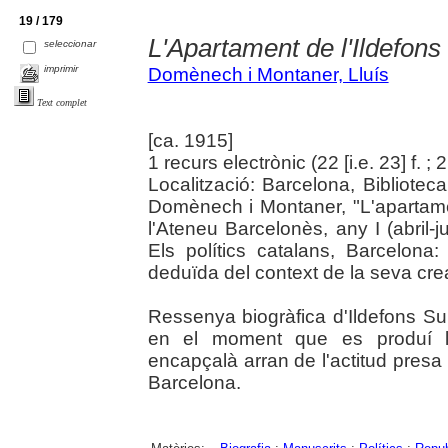
19 / 179
L'Apartament de l'Ildefons
seleccionar
imprimir
Domènech i Montaner, Lluís
Text complet
[ca. 1915]
1 recurs electrònic (22 [i.e. 23] f. ;
Localització: Barcelona, Bibliotec
Domènech i Montaner, "L'apartamen
l'Ateneu Barcelonès, any I (abril-ju
Els polítics catalans, Barcelona
deduïda del context de la seva cre
Ressenya biogràfica d'Ildefons Sun
en el moment que es produí l'e
encapçalà arran de l'actitud presa 
Barcelona.