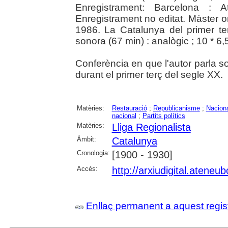
Enregistrament: Barcelona : 
Enregistrament no editat. Màster or
1986. La Catalunya del primer ter
sonora (67 min) : analògic ; 10 * 6,
Conferència en que l'autor parla s
durant el primer terç del segle XX.
Matèries:
Restauració
;
Republicanisme
;
Nacion
nacional
;
Partits polítics
Matèries:
Lliga Regionalista
Àmbit:
Catalunya
Cronologia:
[1900 - 1930]
Accés:
http://arxiudigital.atene
Enllaç permanent a aquest regis