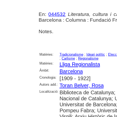
En:
044532
Literatura, cultura i
Barcelona : Columna : Fundació Fr
Notes.
Matèries:
Tradicionalisme
;
Ideari polític
;
Elecc
;
Carlisme
;
Regionalisme
Matèries:
Lliga Regionalista
Àmbit:
Barcelona
Cronologia:
[1909 - 1922]
Autors add.:
Toran Belver, Rosa
Localització:
Biblioteca de Catalunya;
Nacional de Catalunya; 
Universitat de Barcelona;
Pompeu Fabra; Universita
Virgili; Arxiu Històric de