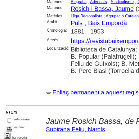
Matèries:
Biografia
;
Advocats
;
Sindicalisme
;
Matèries:
Rosich i Bassa, Jaume
(
Matèries:
Lliga Regionalista
;
Agrupació Catalan
Àmbit:
Pals
;
Baix Empordà
Cronologia:
1881 - 1953
Accés:
https://revistabaixempo
Localització:
Biblioteca de Catalunya;
B. Popular (Palafrugell);
Feliu de Guíxols); B. Me
B. Pere Blasi (Torroella 
Enllaç permanent a aquest regis
6 / 179
Jaume Rosich Bassa, de 
seleccionar
imprimir
Subirana Feliu, Narcís
Text complet