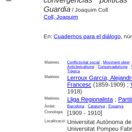
Guardia
/ Joaquim Coll
Coll, Joaquim
En:
Cuadernos para el diálogo
, nú
Matèries:
Conflictivitat social
;
Moviment obrer
Anticlericalisme
;
Conservadorisme
;
Tràgica
Matèries:
Lerroux García, Alejandr
Francesc
(1859-1909) ;
1918)
Matèries:
Lliga Regionalista
;
Parti
Àmbit:
Barcelona
;
Catalunya
;
Espanya
Cronologia:
[1909 - 1910]
Localització:
Universitat Autònoma de 
Universitat Pompeu Fabra;