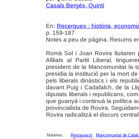
Casals Bergés, Quintí
En:
Recerques : història, economia
p. 159-187
Notes a peu de pàgina. Resums en 
Romà Sol i Joan Rovira lluitaren 
Afiliats al Partit Liberal, tingu
president de la Mancomunitat la 
presidia la institució per la mort d
pels liberals dinàstics i els repu
davant Puig i Cadafalch, de la Lli
diputats liberals i republicans, co
que guanyà i continuà la política 
provincialista de Rovira. Seguidamen
Rovira radicalitzà el discurs central
Matèries:
Restauració
;
Mancomunitat de Catal