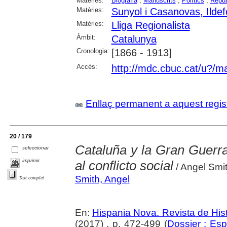
Matèries:
Biografia
;
Manuscrits
;
Polítics
;
Repub
Matèries:
Sunyol i Casanovas, Ilde
Matèries:
Lliga Regionalista
Àmbit:
Catalunya
Cronologia:
[1866 - 1913]
Accés:
http://mdc.cbuc.cat/u?/m
Enllaç permanent a aquest regis
20 / 179
Cataluña y la Gran Guerra
seleccionar
imprimir
al conflicto social
/ Angel Smi
Smith, Angel
Text complet
En:
Hispania Nova. Revista de Hi
(2017) , p. 472-499 (
Dossier : Es