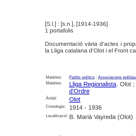
[S.l.] : [s.n.], [1914-1936]
1 portafolis
Documentació vària d'actes i propa
la Lliga catalana d'Olot i el Front ca
Matèries:
Partits polítics
;
Associacions polítiq
Matèries:
Lliga Regionalista
. Olot 
d'Ordre
Àmbit:
Olot
Cronologia:
1914 - 1936
Localització:
B. Marià Vayreda (Olot)