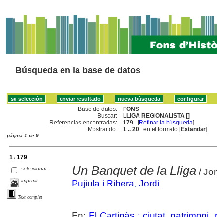
Búsqueda en la base de datos
Base de datos:
FONS
Buscar:
LLIGA REGIONALISTA []
Referencias encontradas:
179
[
Refinar la búsqueda
]
Mostrando:
1 .. 20
en el formato [
Estandar
]
página 1 de 9
1 / 179
Un Banquet de la Lliga
seleccionar
/ Jor
imprimir
Pujiula i Ribera, Jordi
Text complet
En:
El Cartipàs : ciutat, patrimoni