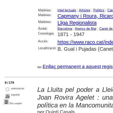
Matèries:
Intel·lectuals
;
Artistes
;
Polítics
;
Cat
Matèries:
Capmany i Roura, Ricar
Matèries:
Lliga Regionalista
Àmbit:
Barcelona
;
Arenys de Mar
;
Canet de
Cronologia:
1871 - 1947
Accés:
https://www.raco.cat/ind
Localització:
B. Gual i Pujadas (Cane
Enllaç permanent a aquest regis
9 / 179
La Lluita pel poder a Ll
seleccionar
imprimir
Joan Rovira Agelet : un
política en la Mancomunit
Text complet
per Quintí Casals