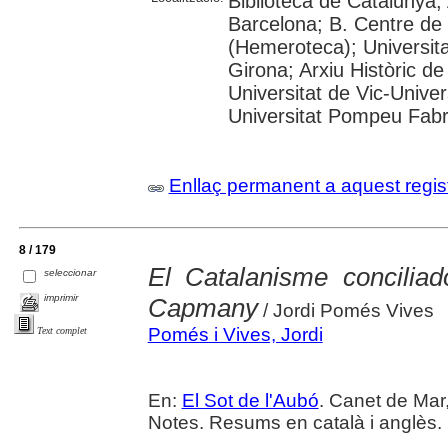
Biblioteca de Catalunya; 
Barcelona; B. Centre de
(Hemeroteca); Universita
Girona; Arxiu Històric de
Universitat de Vic-Univer
Universitat Pompeu Fabra;
Enllaç permanent a aquest regis
8 / 179
El Catalanisme conciliado
seleccionar
imprimir
Capmany
/ Jordi Pomés Vives
Pomés i Vives, Jordi
Text complet
En:
El Sot de l'Aubó
. Canet de Mar,
Notes. Resums en català i anglès.