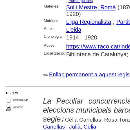
;
Partits polítics
Matèries:
Sol i Mestre, Romà
(187
1920)
Matèries:
Lliga Regionalista
;
Parti
Àmbit:
Lleida
Cronologia:
1914 - 1920
Accés:
https://www.raco.cat/ind
Localització:
Biblioteca de Catalunya
Enllaç permanent a aquest regis
10 / 179
La Peculiar concurrènci
seleccionar
imprimir
eleccions municipals bar
segle
/ Cèlia Cañellas, Rosa Tor
Cañellas i Julià, Cèlia