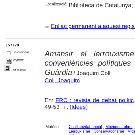
Localització:
Biblioteca de Catalunya;
Enllaç permanent a aquest regis
15 / 179
Amansir el lerrouxisme
seleccionar
imprimir
conveniències polítiques
Guàrdia
Text complet
/ Joaquim Coll
Coll, Joaquim
En:
FRC : revista de debat polític
49-53 : il. (
Idees
)
Matèries:
Conflictivitat social
;
Moviment obrer
Lerrouxisme
;
Conservadorisme
;
Vida