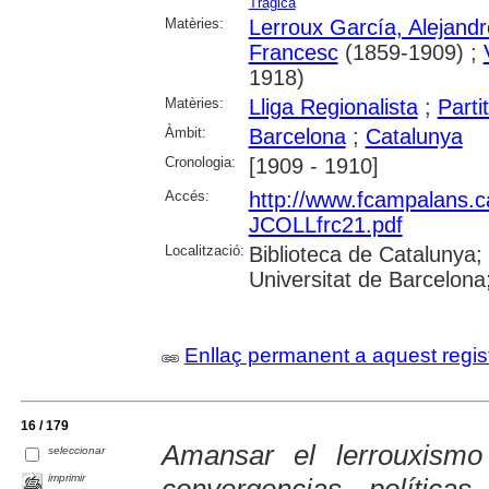
Tràgica
Matèries:
Lerroux García, Alejandr
Francesc
(1859-1909) ;
1918)
Matèries:
Lliga Regionalista
;
Parti
Àmbit:
Barcelona
;
Catalunya
Cronologia:
[1909 - 1910]
Accés:
http://www.fcampalans.ca
JCOLLfrc21.pdf
Localització:
Biblioteca de Catalunya;
Universitat de Barcelon
Enllaç permanent a aquest regis
16 / 179
Amansar el lerrouxismo 
seleccionar
imprimir
convergencias política