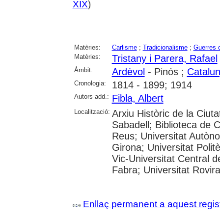
XIX
)
Matèries:
Carlisme
;
Tradicionalisme
;
Guerres c
Matèries:
Tristany i Parera, Rafael
Àmbit:
Ardèvol
- Pinós ;
Catalu
Cronologia:
1814 - 1899; 1914
Autors add.:
Fibla, Albert
Localització:
Arxiu Històric de la Ciut
Sabadell; Biblioteca de 
Reus; Universitat Autòno
Girona; Universitat Polit
Vic-Universitat Central 
Fabra; Universitat Rovira i
Enllaç permanent a aquest regis