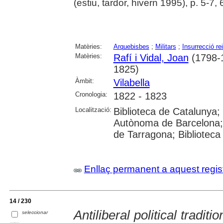
(estiu, tardor, hivern 1995), p. 5-7, 
Matèries:
Arquebisbes
;
Militars
;
Insurrecció rei
Matèries:
Rafí i Vidal, Joan
(1798-
1825)
Àmbit:
Vilabella
Cronologia:
1822 - 1823
Localització:
Biblioteca de Catalunya; U
Autònoma de Barcelona; U
de Tarragona; Biblioteca
Enllaç permanent a aquest regis
14 / 230
Antiliberal political tradit
seleccionar