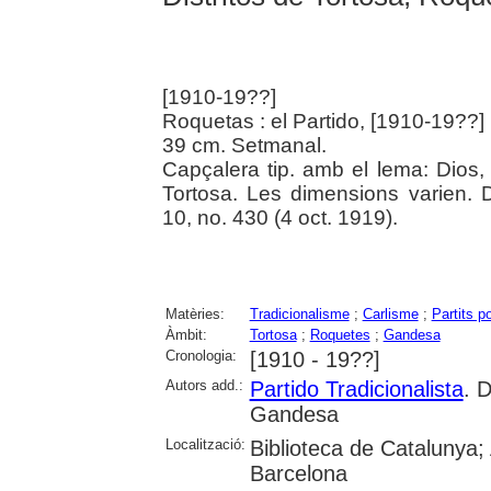
[1910-19??]
Roquetas : el Partido, [1910-19??]
39 cm. Setmanal.
Capçalera tip. amb el lema: Dios, p
Tortosa. Les dimensions varien.
10, no. 430 (4 oct. 1919).
Matèries:
Tradicionalisme
;
Carlisme
;
Partits po
Àmbit:
Tortosa
;
Roquetes
;
Gandesa
Cronologia:
[1910 - 19??]
Autors add.:
Partido Tradicionalista
. 
Gandesa
Localització:
Biblioteca de Catalunya; 
Barcelona