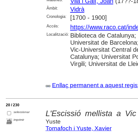
Vilà i Galí, Joan
(17??-1
Àmbit:
Vidrà
Cronologia:
[1700 - 1900]
Accés:
https://www.raco.cat/ind
Localització:
Biblioteca de Catalunya;
Universitat de Barcelona;
Vic-Universitat Central d
Catalunya; Universitat P
Virgili; Universitat de Lle
Enllaç permanent a aquest regis
20 / 230
L'Escissió mellista a Vi
seleccionar
imprimir
Yuste
Tornafoch i Yuste, Xavier