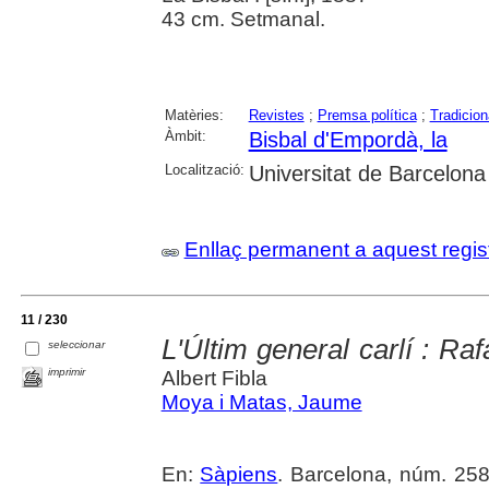
43 cm. Setmanal.
Matèries:
Revistes
;
Premsa política
;
Tradicio
Àmbit:
Bisbal d'Empordà, la
Localització:
Universitat de Barcelona
Enllaç permanent a aquest regis
11 / 230
L'Últim general carlí : Raf
seleccionar
imprimir
Albert Fibla
Moya i Matas, Jaume
En:
Sàpiens
. Barcelona, núm. 258 