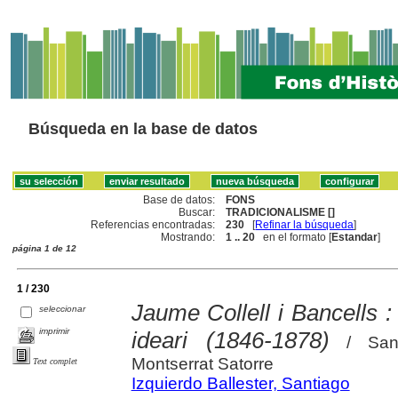
Búsqueda en la base de datos
Base de datos:
FONS
Buscar:
TRADICIONALISME []
Referencias encontradas:
230
[
Refinar la búsqueda
]
Mostrando:
1 .. 20
en el formato [
Estandar
]
página 1 de 12
1 / 230
Jaume Collell i Bancells :
seleccionar
imprimir
ideari (1846-1878)
/ Santi
Montserrat Satorre
Text complet
Izquierdo Ballester, Santiago