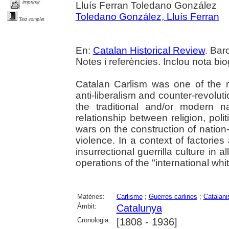
imprimir
Lluís Ferran Toledano González
Toledano González, Lluís Ferran
Text complet
En:
Catalan Historical Review
. Bar
Notes i referències. Inclou nota biog
Catalan Carlism was one of the 
anti-liberalism and counter-revoluti
the traditional and/or modern 
relationship between religion, polit
wars on the construction of nation
violence. In a context of factories
insurrectional guerrilla culture in
operations of the "international whit
Matèries:
Carlisme
;
Guerres carlines
;
Catalan
Àmbit:
Catalunya
Cronologia:
[1808 - 1936]