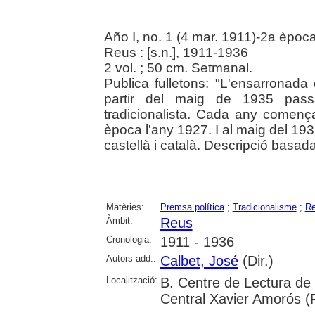
Año I, no. 1 (4 mar. 1911)-2a època,
Reus : [s.n.], 1911-1936
2 vol. ; 50 cm. Setmanal.
Publica fulletons: "L'ensarronada 
partir del maig de 1935 passa
tradicionalista. Cada any comen
època l'any 1927. I al maig del 1
castellà i català. Descripció basada
Matèries:
Premsa política
;
Tradicionalisme
;
Re
Àmbit:
Reus
Cronologia:
1911 - 1936
Autors add.:
Calbet, José
(Dir.)
Localització:
B. Centre de Lectura de 
Central Xavier Amorós (