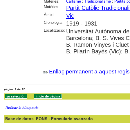
Matèries:
Carlisme
;
Tradicionalisme
;
Partits po
Matèries:
Partit Catòlic Tradicional
Àmbit:
Vic
Cronologia:
1919 - 1931
Localització:
Universitat Autònoma de 
Barcelona; B. S. Vives C
B. Ramon Vinyes i Cluet 
B. Pilarín Bayés (Vic); B
Enllaç permanent a aquest regis
página 1 de 12
Refinar la búsqueda
Base de datos
FONS : Formulario avanzado