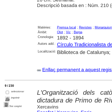
Descripció basada en : Núm. 210 (
Matèries:
Premsa local
;
Revistes
;
Monarquis
Àmbit:
Olot
;
Vic
;
Berga
Cronologia:
1892 - 1894
Autors add.:
Círculo Tradicionalista d
Localització:
Biblioteca de Catalunya;
Enllaç permanent a aquest regis
9 / 230
L'Organització dels cat
seleccionar
imprimir
dictadura de Primo de Ri
Xercavins
Text complet