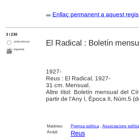
Enllaç permanent a aquest regis
3 / 230
El Radical : Boletín mensua
seleccionar
imprimir
1927-
Reus : El Radical, 1927-
31 cm. Mensual.
Altre títol: Boletín mensual del Cí
partir de l'Any I, Època II, Núm.5 
Matèries:
Premsa política
;
Associacions políti
Àmbit:
Reus