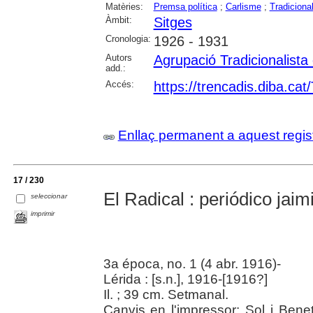
Matèries:
Premsa política
;
Carlisme
;
Tradiciona
Àmbit:
Sitges
Cronologia:
1926 - 1931
Autors
Agrupació Tradicionalista
add.:
Accés:
https://trencadis.diba.c
Enllaç permanent a aquest regis
17 / 230
El Radical : periódico jaim
seleccionar
imprimir
3a época, no. 1 (4 abr. 1916)-
Lérida : [s.n.], 1916-[1916?]
Il. ; 39 cm. Setmanal.
Canvis en l'impressor: Sol i Benet