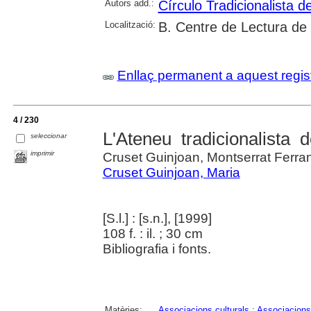
Autors add.:
Círculo Tradicionalista 
Localització:
B. Centre de Lectura de
Enllaç permanent a aquest regis
4 / 230
L'Ateneu tradicionalista 
seleccionar
imprimir
Cruset Guinjoan, Montserrat Ferran
Cruset Guinjoan, Maria
[S.l.] : [s.n.], [1999]
108 f. : il. ; 30 cm
Bibliografia i fonts.
Matèries:
Associacions culturals
;
Associacions