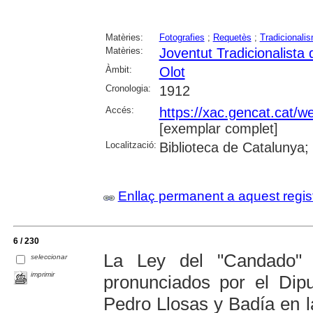
Matèries:
Fotografies
;
Requetès
;
Tradicionali
Matèries:
Joventut Tradicionalista 
Àmbit:
Olot
Cronologia:
1912
Accés:
https://xac.gencat.cat/
[exemplar complet]
Localització:
Biblioteca de Catalunya;
Enllaç permanent a aquest regis
6 / 230
La Ley del "Candado" :
seleccionar
imprimir
pronunciados por el Dip
Pedro Llosas y Badía en 