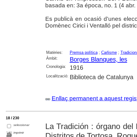
basada en: 3a época, no. 1 (4 abr.
Es publicà en ocasió d'unes elecc
Domènec Cirici i Ventalló pel distr
Matèries:
Premsa política
;
Carlisme
;
Tradicio
Àmbit:
Borges Blanques, les
Cronologia:
1916
Localització:
Biblioteca de Catalunya
Enllaç permanent a aquest regis
18 / 230
La Tradición : órgano del 
seleccionar
imprimir
Distritos de Tortosa, Roq