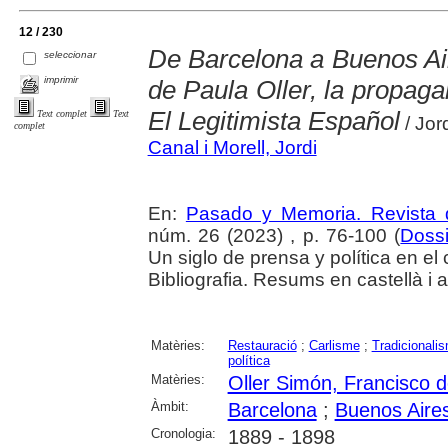
12 / 230
De Barcelona a Buenos Air
seleccionar
imprimir
de Paula Oller, la propaga
El Legitimista Español
Text complet
Text
/ Jor
complet
Canal i Morell, Jordi
En:
Pasado y Memoria. Revista 
núm. 26 (2023) , p. 76-100 (
Dossi
Un siglo de prensa y política en el
Bibliografia. Resums en castellà i 
Matèries:
Restauració
;
Carlisme
;
Tradicionali
política
Matèries:
Oller Simón, Francisco 
Àmbit:
Barcelona
;
Buenos Aire
Cronologia:
1889 - 1898