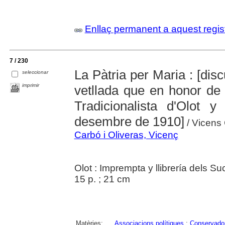
Enllaç permanent a aquest regis
7 / 230
La Pàtria per Maria : [dis
seleccionar
imprimir
vetllada que en honor de 
Tradicionalista d'Olot
desembre de 1910]
/ Vicens 
Carbó i Oliveras, Vicenç
Olot : Imprempta y llibrería dels 
15 p. ; 21 cm
Matèries:
Associacions polítiques
;
Conservado