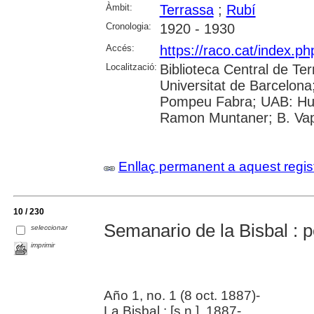
Àmbit:
Terrassa
;
Rubí
Cronologia:
1920 - 1930
Accés:
https://raco.cat/index.p
Localització:
Biblioteca Central de Ter
Universitat de Barcelona;
Pompeu Fabra; UAB: Huma
Ramon Muntaner; B. Vapo
Enllaç permanent a aquest regis
10 / 230
Semanario de la Bisbal : pe
seleccionar
imprimir
Año 1, no. 1 (8 oct. 1887)-
La Bisbal : [s.n.], 1887-