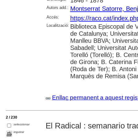
1846 - 1878
Autors add.:
Montserrat Satorre, Ben
Accés:
https://raco.cat/index.p
Localització:
Biblioteca Episcopal de V
de Catalunya; Universita
Manlleu BBVA; Universitat 
Sabadell; Universitat Au
Torelló (Torelló); B. Cen
de Girona; B. Caterina 
(Roda de Ter); B. Antoni 
Marquès de Remisa (Sant
Enllaç permanent a aquest regis
2 / 230
El Radical : semanario trad
seleccionar
imprimir