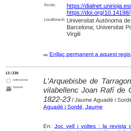
Accés:
https://dialnet.unirioja.
https://doi.org/10.1419
Localització:
Universitat Autònoma de 
Barcelona; Universitat P
Virgili
Enllaç permanent a aquest regis
13 / 230
L'Arquebisbe de Tarrago
seleccionar
imprimir
vilabellenc Joan Rafí de C
1822-23
/ Jaume Aguadé i Sord
Aguadé i Sordé, Jaume
En:
Joc vell i voltes : la revista 