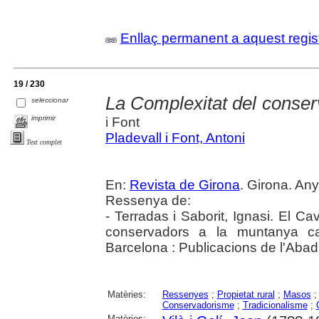
Enllaç permanent a aquest regis
19 / 230
La Complexitat del conser
seleccionar
imprimir
i Font
Pladevall i Font, Antoni
Text complet
En:
Revista de Girona
. Girona. Any
Ressenya de:
- Terradas i Saborit, Ignasi. El Cav
conservadors a la muntanya cat
Barcelona : Publicacions de l'Abad
Matèries:
Ressenyes
;
Propietat rural
;
Masos
Conservadorisme
;
Tradicionalisme
;
Matèries: