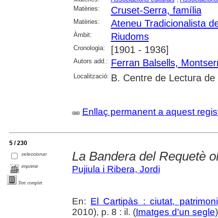
Matèries:
Cruset-Serra, família
Matèries:
Ateneu Tradicionalista 
Àmbit:
Riudoms
Cronologia:
[1901 - 1936]
Autors add.:
Ferran Balsells, Montser
Localització:
B. Centre de Lectura de
Enllaç permanent a aquest regis
5 / 230
La Bandera del Requetè ol
seleccionar
imprimir
Pujiula i Ribera, Jordi
Text complet
En:
El Cartipàs : ciutat, patrimo
2010), p. 8 : il. (
Imatges d'un segle