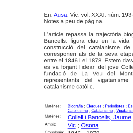
En:
Ausa
. Vic. vol. XXXI, núm. 193
Notes a peu de pàgina.
L'article repassa la trajectòria bio
Bancells, figura clau en la vida
construcció del catalanisme de 
corresponen als de la seva etapa 
entre el 1846 i el 1878. Estem dav
es va forjant l'ideari del jove Col
fundació de La Veu del Monts
representants del vigatanisme
catalanisme catòlic.
Matèries:
Biografia
;
Clergues
;
Periodistes
;
Es
Catolicisme
;
Catalanisme
;
Vigatani
Matèries:
Collell i Bancells, Jaume
Àmbit:
Vic
;
Osona
Cronologia: