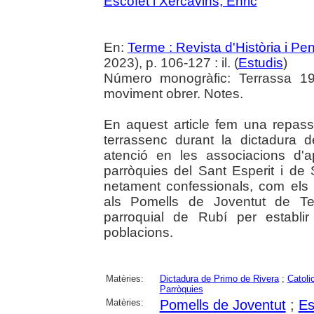
Escofet i Xercavins, Enric
En:
Terme : Revista d'Història i P
2023), p. 106-127 : il. (
Estudis
)
Número monogràfic: Terrassa 19
moviment obrer. Notes.
En aquest article fem una repass
terrassenc durant la dictadura 
atenció en les associacions d'a
parròquies del Sant Esperit i de 
netament confessionals, com els t
als Pomells de Joventut de Ter
parroquial de Rubí per establi
poblacions.
Matèries:
Dictadura de Primo de Rivera
;
Catoli
Parròquies
Matèries:
Pomells de Joventut
;
Es