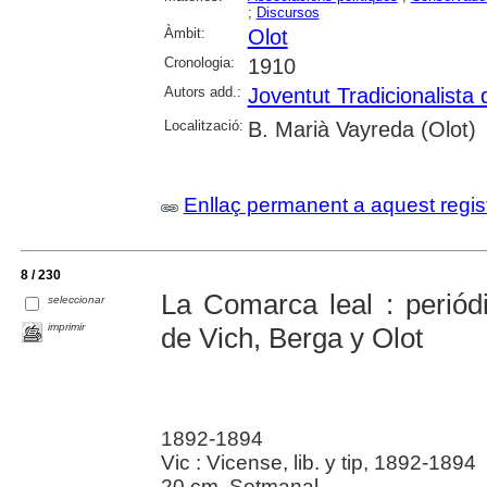
;
Discursos
Àmbit:
Olot
Cronologia:
1910
Autors add.:
Joventut Tradicionalista 
Localització:
B. Marià Vayreda (Olot)
Enllaç permanent a aquest regis
8 / 230
La Comarca leal : periód
seleccionar
imprimir
de Vich, Berga y Olot
1892-1894
Vic : Vicense, lib. y tip, 1892-1894
20 cm. Setmanal.