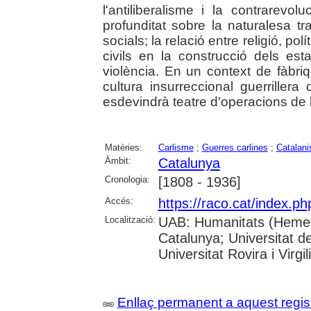
l'antiliberalisme i la contrarevol
profunditat sobre la naturalesa t
socials; la relació entre religió, polí
civils en la construcció dels esta
violència. En un context de fàbriq
cultura insurreccional guerriller
esdevindrà teatre d'operacions de l
Matèries:
Carlisme
;
Guerres carlines
;
Catalan
Àmbit:
Catalunya
Cronologia:
[1808 - 1936]
Accés:
https://raco.cat/index.p
Localització:
UAB: Humanitats (Hemerot
Catalunya; Universitat d
Universitat Rovira i Virgili
Enllaç permanent a aquest regis