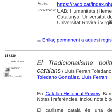
Accés:
https://raco.cat/index.p
Localització:
UAB: Humanitats (Hemerot
Catalunya; Universitat d
Universitat Rovira i Virgili
Enllaç permanent a aquest regis
15 / 230
El Tradicionalisme polít
seleccionar
imprimir
catalans
/ Lluís Ferran Toledan
Toledano González, Lluís Ferran
Text complet
En:
Catalan Historical Review
. Bar
Notes i referències. Inclou nota biog
El carlisme català és una de