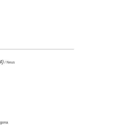
4)
/ Neus
agona