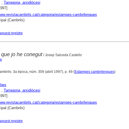
s
;
Tarragona, arxidiòcesi
1997]
www.revistacambrils.cat/categoria/estampes-cambrilenques
ipal (Cambrils)
aquest registre
 que jo he conegut
/ Josep Salceda Castells
ep
ambrils. 3a època, núm. 309 (abril 1997), p. 49 (
Estampes cambrilenques
)
sbes
s
;
Tarragona, arxidiòcesi
1997]
www.revistacambrils.cat/categoria/estampes-cambrilenques
ipal (Cambrils)
aquest registre