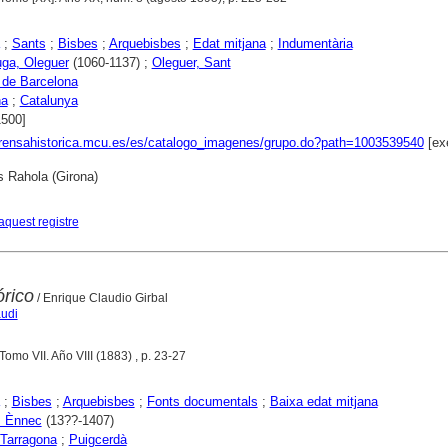
;
Sants
;
Bisbes
;
Arquebisbes
;
Edat mitjana
;
Indumentària
ga, Oleguer
(1060-1137) ;
Oleguer, Sant
 de Barcelona
na
;
Catalunya
1500]
prensahistorica.mcu.es/es/catalogo_imagenes/grupo.do?path=1003539540
[ex
s Rahola (Girona)
aquest registre
rico
/ Enrique Claudio Girbal
audi
 Tomo VII. Año VIII (1883) , p. 23-27
;
Bisbes
;
Arquebisbes
;
Fonts documentals
;
Baixa edat mitjana
a, Ènnec
(13??-1407)
Tarragona
;
Puigcerdà