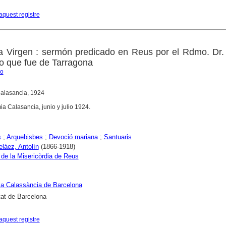
aquest registre
a Virgen : sermón predicado en Reus por el Rdmo. Dr.
o que fue de Tarragona
co
alasancia, 1924
a Calasancia, junio y julio 1924.
s
;
Arquebisbes
;
Devoció mariana
;
Santuaris
láez, Antolín
(1866-1918)
 de la Misericòrdia de Reus
a Calassància de Barcelona
tat de Barcelona
aquest registre