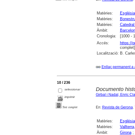
Matèries:
Església
Matèries:
Bonestru
Matèries:
Catedral
Àmbit:
Barcelo
Cronologia:
[1000 - 
Accés:
https://
complet]
Localització:
B. Carle
Enllaç permanent a 
10 / 236
Documento histó
seleccionar
Girbal i Nadal, Enric Cl
imprimir
En:
Revista de Gerona
.
Text complet
Matèries:
Església
Matèries:
Vallterr
Àmbit:
Girona
;