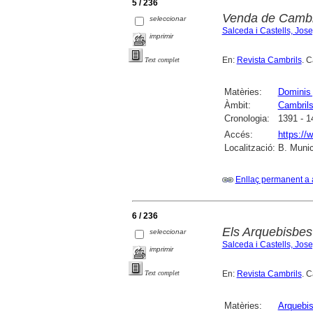
5 / 236
Venda de Cambri
seleccionar
Salceda i Castells, Jos
imprimir
En:
Revista Cambrils
. C
Text complet
Matèries:
Dominis 
Àmbit:
Cambril
Cronologia:
1391 - 1
Accés:
https://
Localització:
B. Munic
Enllaç permanent a 
6 / 236
Els Arquebisbes
seleccionar
Salceda i Castells, Jos
imprimir
En:
Revista Cambrils
. C
Text complet
Matèries:
Arquebi