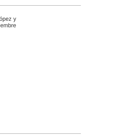
López y
iembre