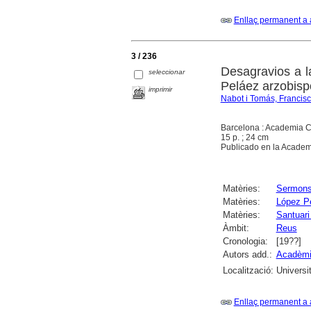
Enllaç permanent a 
3 / 236
Desagravios a l
seleccionar
Peláez arzobisp
imprimir
Nabot i Tomás, Francis
Barcelona : Academia C
15 p. ; 24 cm
Publicado en la Academi
Matèries:
Sermon
Matèries:
López Pe
Matèries:
Santuari
Àmbit:
Reus
Cronologia:
[19??]
Autors add.:
Acadèmi
Localització:
Universi
Enllaç permanent a 