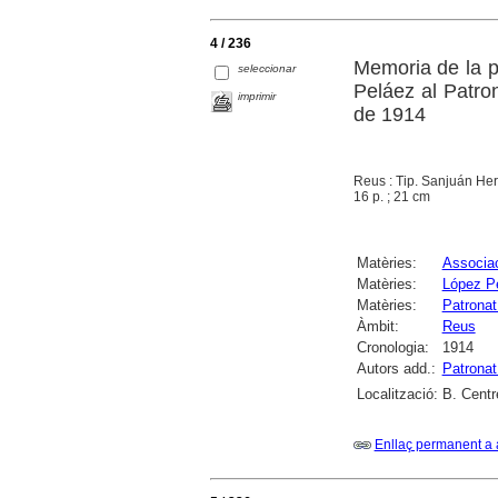
4 / 236
Memoria de la pr
seleccionar
Peláez al Patro
imprimir
de 1914
Reus : Tip. Sanjuán He
16 p. ; 21 cm
Matèries:
Associac
Matèries:
López Pe
Matèries:
Patronat
Àmbit:
Reus
Cronologia:
1914
Autors add.:
Patronat
Localització:
B. Centr
Enllaç permanent a 