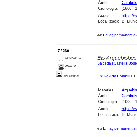
Àmbit:
Cambril
Cronologia:
[1900 - 
Accés:
https://
Localització:
B. Munic
Enllaç permanent a 
7 / 236
Els Arquebisbes
seleccionar
Salceda i Castells, Jos
imprimir
En:
Revista Cambrils
. C
Text complet
Matèries:
Arquebi
Àmbit:
Cambril
Cronologia:
[1900 - 
Accés:
https://
Localització:
B. Munic
Enllaç permanent a 