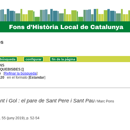
os
NS
QUEBISBES []
6
[
Refinar la búsqueda
]
. 20
en el formato [
Estandar
]
t i Gol : el pare de Sant Pere i Sant Pau
/ Marc Pons
. 55 (juny 2019), p. 52-54