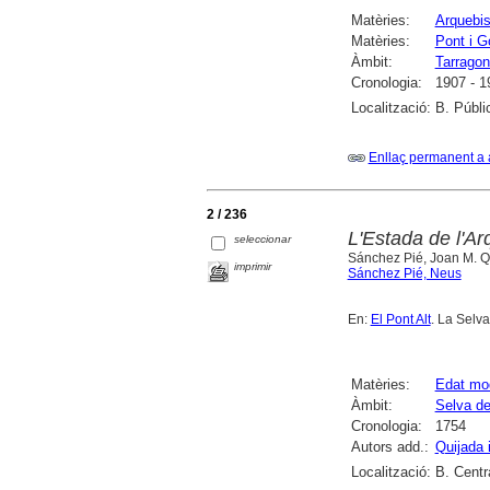
Matèries:
Arquebi
Matèries:
Pont i G
Àmbit:
Tarrago
Cronologia:
1907 - 1
Localització:
B. Públi
Enllaç permanent a 
2 / 236
L'Estada de l'A
seleccionar
Sánchez Pié, Joan M. Q
imprimir
Sánchez Pié, Neus
En:
El Pont Alt
. La Selv
Matèries:
Edat mo
Àmbit:
Selva de
Cronologia:
1754
Autors add.:
Quijada 
Localització:
B. Centr