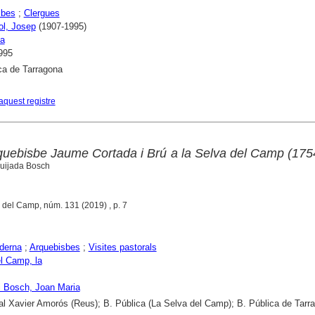
sbes
;
Clergues
ol, Josep
(1907-1995)
na
995
ca de Tarragona
aquest registre
rquebisbe Jaume Cortada i Brú a la Selva del Camp (175
uijada Bosch
a del Camp, núm. 131 (2019) , p. 7
derna
;
Arquebisbes
;
Visites pastorals
l Camp, la
i Bosch, Joan Maria
al Xavier Amorós (Reus); B. Pública (La Selva del Camp); B. Pública de Tarr