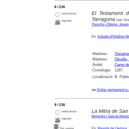
8 / 236
El Testament d
seleccionar
Tarragona
/ per Jo
imprimir
Trenchs i Ódena, Josep
En:
Estudis d'Història M
Matèries:
Testame
Matèries:
Olivella,
Àmbit:
Camp de
Cronologia:
1287
Localització:
B. Públi
Enllaç permanent a 
9 / 236
La Mitra de San
seleccionar
Morenés i García Ales
imprimir
En:
Revista de Gerona
.
Text complet