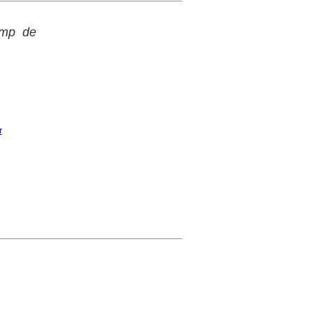
amp de
r