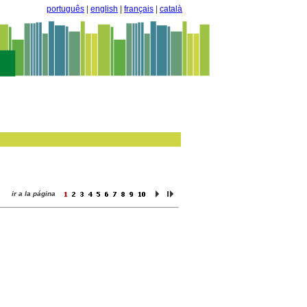
português
|
english
|
français
|
català
ir a la página