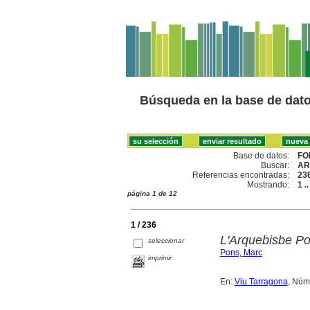
Búsqueda en la base de dat
Base de datos:
FO
Buscar:
AR
Referencias encontradas:
23
Mostrando:
1 .
página 1 de 12
1 / 236
L'Arquebisbe Pon
seleccionar
Pons, Marc
imprimir
En:
Viu Tarragona
, Núm