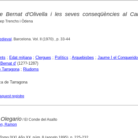
e Bernat d'Olivella i les seves conseqüències al C
sep Trenchs i Òdena
edieval
. Barcelona. Vol. II (1970) , p. 33-44
nts
;
Edat mitjana
;
Clergues
;
Polítics
;
Arquebisbes
;
Jaume I el Conquerido
 Bernat d'
(12??-1287)
 Tarragona
;
Riudoms
ca de Tarragona
aquest registre
 Olegario
/ El Conde del Asalto
son, Ramon
 Tomo [XX]. Año XX, núm. 8 (agosto 1895), p. 225-232