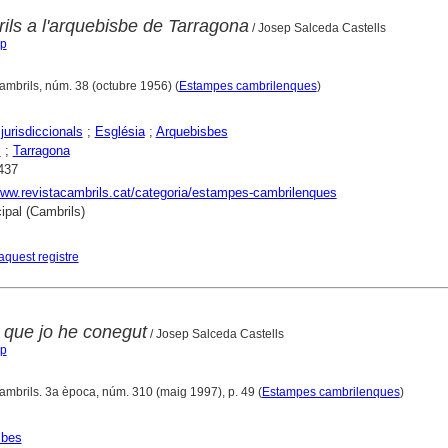
ls a l'arquebisbe de Tarragona
/ Josep Salceda Castells
ep
ambrils, núm. 38 (octubre 1956) (
Estampes cambrilenques
)
jurisdiccionals
;
Església
;
Arquebisbes
s
;
Tarragona
437
www.revistacambrils.cat/categoria/estampes-cambrilenques
ipal (Cambrils)
aquest registre
 que jo he conegut
/ Josep Salceda Castells
ep
ambrils. 3a època, núm. 310 (maig 1997), p. 49 (
Estampes cambrilenques
)
sbes