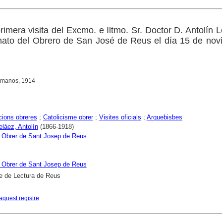
imera visita del Excmo. e Iltmo. Sr. Doctor D. Antolín 
nato del Obrero de San José de Reus el día 15 de nov
rmanos, 1914
ions obreres
;
Catolicisme obrer
;
Visites oficials
;
Arquebisbes
láez, Antolín
(1866-1918)
 Obrer de Sant Josep de Reus
 Obrer de Sant Josep de Reus
e de Lectura de Reus
aquest registre