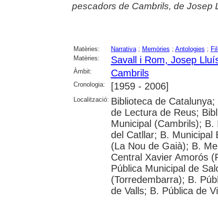
pescadors de Cambrils, de Josep L
Matèries:
Narrativa
;
Memòries
;
Antologies
;
Fi
Matèries:
Savall i Rom, Josep Lluí
Àmbit:
Cambrils
Cronologia:
[1959 - 2006]
Localització:
Biblioteca de Catalunya; U
de Lectura de Reus; Bibli
Municipal (Cambrils); B.
del Catllar; B. Municipal B
(La Nou de Gaià); B. Me
Central Xavier Amorós (
Pública Municipal de Sal
(Torredembarra); B. Públ
de Valls; B. Pública de V