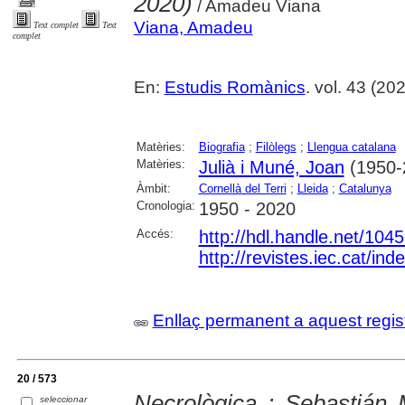
2020)
/ Amadeu Viana
Viana, Amadeu
Text complet
Text
complet
En:
Estudis Romànics
. vol. 43 (20
Matèries:
Biografia
;
Filòlegs
;
Llengua catalana
Matèries:
Julià i Muné, Joan
(1950-
Àmbit:
Cornellà del Terri
;
Lleida
;
Catalunya
Cronologia:
1950 - 2020
Accés:
http://hdl.handle.net/104
http://revistes.iec.cat/in
Enllaç permanent a aquest regis
20 / 573
Necrològica : Sebastián 
seleccionar