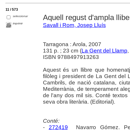
11 / 573
Aquell regust d'ampla llibe
seleccionar
imprimir
Savall i Rom, Josep Lluís
Tarragona : Arola, 2007
131 p. ; 23 cm (
La Gent del Llamp
,
ISBN 9788497913263
Aquest és un llibre que homenatj
filòleg i president de La Gent de
Cambrils, de nació catalana, ciu
Mediterrània, de temperament alegre
de l'any dos mil sis. Conté textos
seva obra literària. (Editorial).
Conté:
-
272419
Navarro Gómez. P