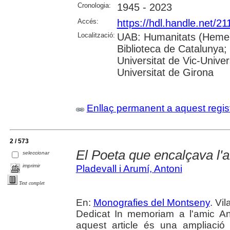
Cronologia:
1945 - 2023
Accés:
https://hdl.handle.net/2
Localització:
UAB: Humanitats (Hemero
Biblioteca de Catalunya;
Universitat de Vic-Univer
Universitat de Girona
Enllaç permanent a aquest regis
2 / 573
El Poeta que encalçava l'a
seleccionar
imprimir
Pladevall i Arumí, Antoni
Text complet
En:
Monografies del Montseny
. Vil
Dedicat In memoriam a l'amic An
aquest article és una ampliaci