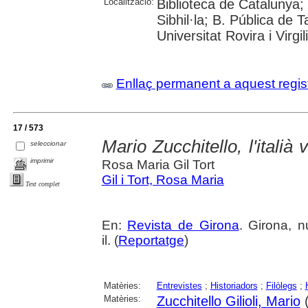
Localització:
Biblioteca de Catalunya
Sibhil·la; B. Pública de
Universitat Rovira i Virgili
Enllaç permanent a aquest regis
17 / 573
Mario Zucchitello, l'itali
seleccionar
imprimir
Rosa Maria Gil Tort
Gil i Tort, Rosa Maria
Text complet
En:
Revista de Girona
. Girona, n
il. (
Reportatge
)
Matèries:
Entrevistes
;
Historiadors
;
Filòlegs
;
Matèries:
Zucchitello Gilioli, Mario
(