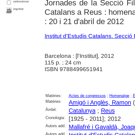
Jornades de la Secció Filo
seleccionar
imprimir
Catalans a Reus : homen
: 20 i 21 d'abril de 2012
Institut d'Estudis Catalans. Secció
Barcelona : [l'Institut], 2012
115 p. ; 24 cm
ISBN 9788499651941
Matèries:
Actes de congressos
;
Homenatge
;
E
Matèries:
Amigó i Anglès, Ramon
(
Àmbit:
Catalunya
;
Reus
Cronologia:
[1925 - 2011]; 2012
Autors add.:
Mallafré i Gavaldà, Joa
Autors add.:
Institut d'Estudis Catala