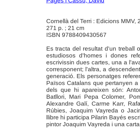
Pagès i Cassú, David
Cornellà del Terri : Edicions MMV,
271 p. ; 21 cm
ISBN 9788409430567
Es tracta del resultat d'un trebal
estudiosos d'homes i dones refe
escrivissin dues cartes, una a l'a
corresponent; l'altra, a descenden
generació. Els personatges refere
Països Catalans que pertanyen a d
dels que hi apareixen són: Anto
Batllori, Mari Pepa Colomer, Po
Alexandre Galí, Carme Karr, Raf
Rúbies, Joaquim Vayreda o Jacin
llibre hi participa Pilarin Bayés esc
pintor Joaquim Vayreda i una carta a