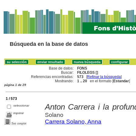
Búsqueda en la base de datos
Base de datos:
FONS
Buscar:
FILOLEGS []
Referencias encontradas:
573
[
Refinar la búsqueda
]
Mostrando:
1 .. 20
en el formato [
Estandar
]
página 1 de 29
1 / 573
Anton Carrera i la profund
seleccionar
imprimir
Solano
Carrera Solano, Anna
Text complet