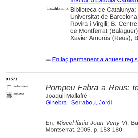
Localització:
Biblioteca de Catalunya;
Universitat de Barcelona;
Rovira i Virgili; B. Cent
de Montferrat (Balaguer)
Xavier Amorós (Reus); B
Enllaç permanent a aquest regis
9 / 573
Pompeu Fabra a Reus: tex
seleccionar
imprimir
Joaquil Mallafrè
Ginebra i Serrabou, Jordi
En:
Miscel·lània Joan Veny VI
. B
Montserrat, 2005. p. 153-180