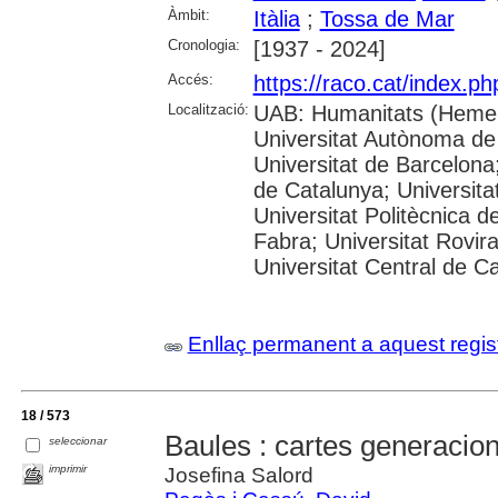
Àmbit:
Itàlia
;
Tossa de Mar
Cronologia:
[1937 - 2024]
Accés:
https://raco.cat/index.p
Localització:
UAB: Humanitats (Hemer
Universitat Autònoma de
Universitat de Barcelona;
de Catalunya; Universitat
Universitat Politècnica 
Fabra; Universitat Rovira 
Universitat Central de C
Enllaç permanent a aquest regis
18 / 573
Baules : cartes generacio
seleccionar
imprimir
Josefina Salord