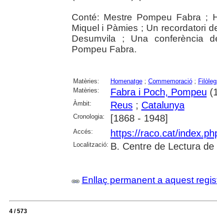
Conté: Mestre Pompeu Fabra ; 
Miquel i Pàmies ; Un recordatori de
Desumvila ; Una conferència 
Pompeu Fabra.
Matèries:
Homenatge
;
Commemoració
;
Filòleg
Matèries:
Fabra i Poch, Pompeu
(1
Àmbit:
Reus
;
Catalunya
Cronologia:
[1868 - 1948]
Accés:
https://raco.cat/index.p
Localització:
B. Centre de Lectura de
Enllaç permanent a aquest regis
4 / 573