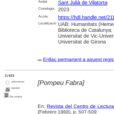
Àmbit:
Sant Julià de Vilatorta
Cronologia:
2023
Accés:
https://hdl.handle.net/2
Localització:
UAB: Humanitats (Hemero
Biblioteca de Catalunya;
Universitat de Vic-Univer
Universitat de Girona
Enllaç permanent a aquest regis
3 / 573
[Pompeu Fabra]
seleccionar
imprimir
Text complet
En:
Revista del Centro de Lectur
(Febrero 1968), p. 507-509