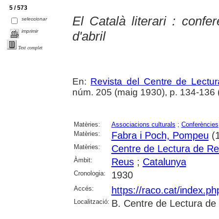
5 / 573
El Català literari : con
seleccionar
imprimir
d'abril
Text complet
En:
Revista del Centre de Lectu
núm. 205 (maig 1930), p. 134-136 
Matèries:
Associacions culturals
;
Conferències
Matèries:
Fabra i Poch, Pompeu
(1
Matèries:
Centre de Lectura de R
Àmbit:
Reus
;
Catalunya
Cronologia:
1930
Accés:
https://raco.cat/index.p
Localització:
B. Centre de Lectura de