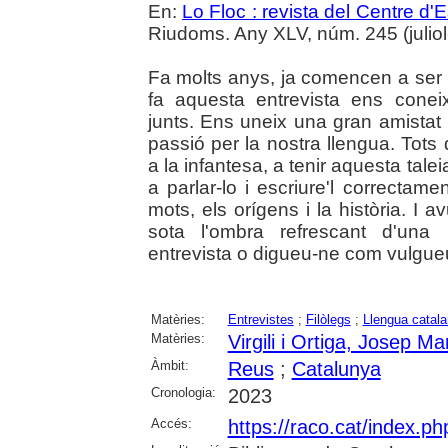
En:
Lo Floc : revista del Centre 
Riudoms. Any XLV, núm. 245 (juliol-s
Fa molts anys, ja comencen a ser m
fa aquesta entrevista ens conei
junts. Ens uneix una gran amistat 
passió per la nostra llengua. Tot
a la infantesa, a tenir aquesta tale
a parlar-lo i escriure'l correctame
mots, els orígens i la història. I a
sota l'ombra refrescant d'una
entrevista o digueu-ne com vulgue
Matèries:
Entrevistes
;
Filòlegs
;
Llengua catal
Matèries:
Virgili i Ortiga, Josep Ma
Àmbit:
Reus
;
Catalunya
Cronologia:
2023
Accés:
https://raco.cat/index.ph