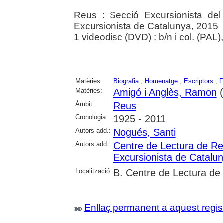
Reus : Secció Excursionista de
Excursionista de Catalunya, 2015
1 videodisc (DVD) : b/n i col. (PAL)
Matèries:
Biografia
;
Homenatge
;
Escriptors
;
F
Matèries:
Amigó i Anglès, Ramon
(
Àmbit:
Reus
Cronologia:
1925 - 2011
Autors add.:
Nogués, Santi
Autors add.:
Centre de Lectura de R
Excursionista de Catalu
Localització:
B. Centre de Lectura de
Enllaç permanent a aquest regis