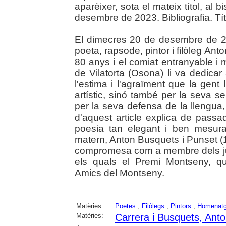
aparèixer, sota el mateix títol, al
desembre de 2023. Bibliografia. Tít
El dimecres 20 de desembre de 20
poeta, rapsode, pintor i filòleg Ant
80 anys i el comiat entranyable i m
de Vilatorta (Osona) li va dedic
l'estima i l'agraïment que la gent
artístic, sinó també per la seva sen
per la seva defensa de la llengua, 
d'aquest article explica de pass
poesia tan elegant i ben mesurada
matern, Anton Busquets i Punset (1
compromesa com a membre dels jura
els quals el Premi Montseny, q
Amics del Montseny.
Matèries:
Poetes
;
Filòlegs
;
Pintors
;
Homenat
Matèries:
Carrera i Busquets, Ant