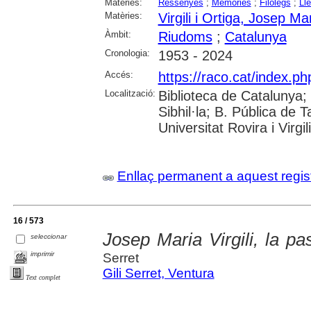
Matèries:
Ressenyes
;
Memòries
;
Filòlegs
;
Ll
Matèries:
Virgili i Ortiga, Josep Ma
Àmbit:
Riudoms
;
Catalunya
Cronologia:
1953 - 2024
Accés:
https://raco.cat/index.ph
Localització:
Biblioteca de Catalunya
Sibhil·la; B. Pública de
Universitat Rovira i Virgili
Enllaç permanent a aquest regis
16 / 573
Josep Maria Virgili, la pa
seleccionar
imprimir
Serret
Gili Serret, Ventura
Text complet