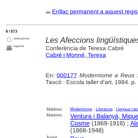
Enllaç permanent a aquest regis
6 / 573
Les Afeccions lingüístiqu
seleccionar
imprimir
Conferència de Teresa Cabré
Cabré i Monné, Teresa
En:
000177
Modernisme a Reus :
Tascó : Escola taller d'art, 1984. p.
Matèries:
Modernisme
;
Literatura
;
Llengua cat
Matèries:
Ventura i Balanyà, Mique
Cosme
(1869-1918) ;
Al
(1868-1948)
Àmbit: