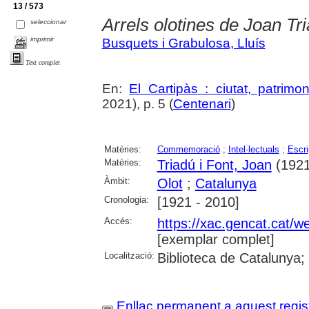
13 / 573
Arrels olotines de Joan Tr
seleccionar
imprimir
Busquets i Grabulosa, Lluís
Text complet
En:
El Cartipàs : ciutat, patrimo
2021), p. 5 (
Centenari
)
Matèries:
Commemoració
;
Intel·lectuals
;
Escri
Matèries:
Triadú i Font, Joan
(1921
Àmbit:
Olot
;
Catalunya
Cronologia:
[1921 - 2010]
Accés:
https://xac.gencat.cat/
[exemplar complet]
Localització:
Biblioteca de Catalunya;
Enllaç permanent a aquest regis