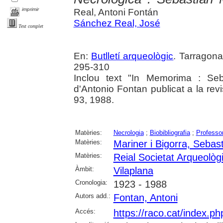
imprimir
Real, Antoni Fontán
Sánchez Real, José
Text complet
En:
Butlletí arqueològic
. Tarragona
295-310
Inclou text "In Memorima : Seb
d'Antonio Fontan publicat a la rev
93, 1988.
Matèries:
Necrologia
;
Biobibliografia
;
Professo
Matèries:
Mariner i Bigorra, Sebast
Matèries:
Reial Societat Arqueolò
Àmbit:
Vilaplana
Cronologia:
1923 - 1988
Autors add.:
Fontan, Antoni
Accés:
https://raco.cat/index.ph