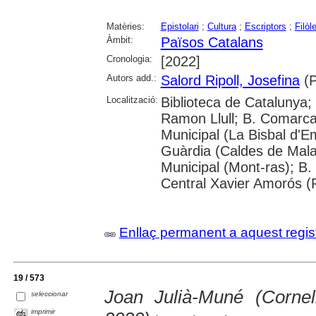
Matèries:
Epistolari
;
Cultura
;
Escriptors
;
Filòl
Àmbit:
Països Catalans
Cronologia:
[2022]
Autors add.:
Salord Ripoll, Josefina
(P
Localització:
Biblioteca de Catalunya; 
Ramon Llull; B. Comarcal
Municipal (La Bisbal d'E
Guàrdia (Caldes de Malav
Municipal (Mont-ras); B.
Central Xavier Amorós (
Enllaç permanent a aquest regis
19 / 573
Joan Julià-Muné (Cornel
seleccionar
imprimir