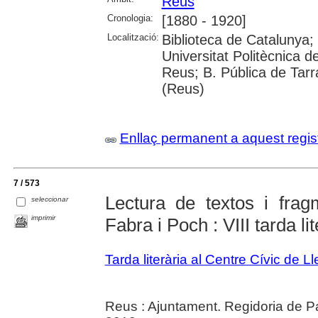
Reus
Cronologia:
[1880 - 1920]
Localització:
Biblioteca de Catalunya;
Universitat Politècnica 
Reus; B. Pública de Tar
(Reus)
Enllaç permanent a aquest regis
7 / 573
Lectura de textos i fra
seleccionar
imprimir
Fabra i Poch : VIII tarda li
Tarda literària al Centre Cívic de L
Reus : Ajuntament. Regidoria de Pa