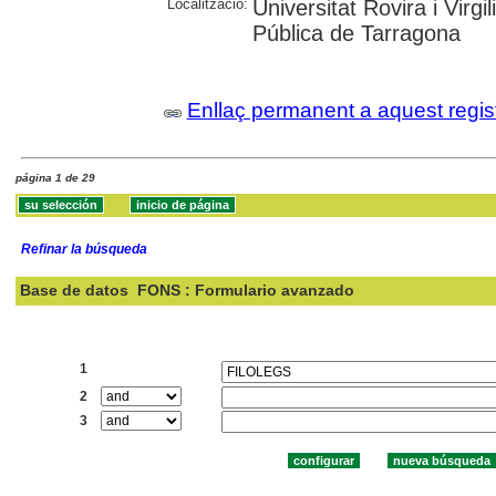
Localització:
Universitat Rovira i Virg
Pública de Tarragona
Enllaç permanent a aquest regis
página 1 de 29
Refinar la búsqueda
Base de datos
FONS : Formulario avanzado
Buscar:
1
2
3