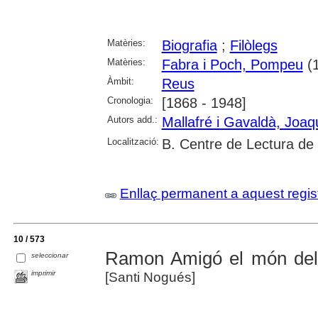
Matèries:
Biografia
;
Filòlegs
Matèries:
Fabra i Poch, Pompeu
(1
Àmbit:
Reus
Cronologia:
[1868 - 1948]
Autors add.:
Mallafré i Gavaldà, Joa
Localització:
B. Centre de Lectura de
Enllaç permanent a aquest regis
10 / 573
Ramon Amigó el món del
seleccionar
imprimir
[Santi Nogués]