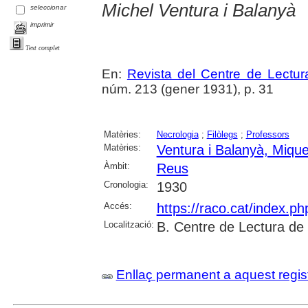
Michel Ventura i Balanyà
seleccionar
imprimir
Text complet
En:
Revista del Centre de Lectu
núm. 213 (gener 1931), p. 31
Matèries:
Necrologia
;
Filòlegs
;
Professors
Matèries:
Ventura i Balanyà, Mique
Àmbit:
Reus
Cronologia:
1930
Accés:
https://raco.cat/index.p
Localització:
B. Centre de Lectura de
Enllaç permanent a aquest regis