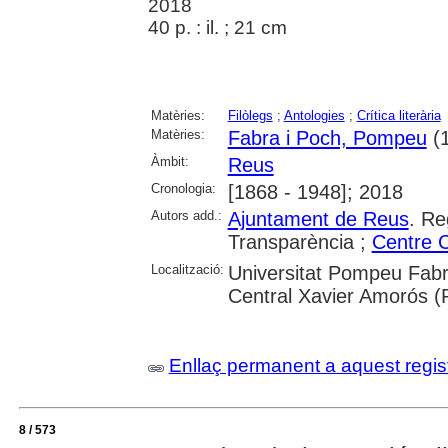
2018
40 p. : il. ; 21 cm
Matèries:
Filòlegs
;
Antologies
;
Crítica literària
Matèries:
Fabra i Poch, Pompeu
(1
Àmbit:
Reus
Cronologia:
[1868 - 1948]; 2018
Autors add.:
Ajuntament de Reus
. Re
Transparència ;
Centre C
Localització:
Universitat Pompeu Fabr
Central Xavier Amorós (
Enllaç permanent a aquest regis
8 / 573