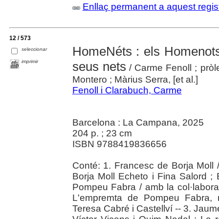
Enllaç permanent a aquest regis
12 / 573
HomeNéts : els Homenots 
seleccionar
imprimir
seus nets
/ Carme Fenoll ; pròl
Montero ; Màrius Serra, [et al.]
Fenoll i Clarabuch, Carme
Barcelona : La Campana, 2025
204 p. ; 23 cm
ISBN 9788419836656
Conté: 1. Francesc de Borja Moll 
Borja Moll Echeto i Fina Salord ; E
Pompeu Fabra / amb la col·laborac
L'empremta de Pompeu Fabra, mé
Teresa Cabré i Castellví -- 3. Jau