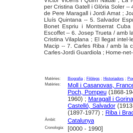
Víctor Vicens i Quim Nadal ; La r
per Cristina Gatell i Glòria Soler -
de Pere Maragall i Jordi Amat ; Jo
Lluís Quintana -- 5. Salvador Esp
Bonet Espriu i Montserrat Cuba
Escoffet -- 6. Josep Trueta / amb la
Cristina Vilaplana ; El llegat intel
Macip -- 7. Carles Riba / amb la 
Carles-Jordi Guardiola ; Home-net-
Matèries:
Biografia
;
Filòlegs
;
Historiadors
;
Po
Matèries:
Moll i Casanovas, Franc
Poch, Pompeu
(1868-19
1960) ;
Maragall i Gorin
Castelló, Salvador
(1913
(1897-1977) ;
Riba i Bra
Àmbit:
Catalunya
Cronologia:
[0000 - 1990]