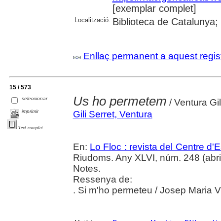
[exemplar complet]
Localització:
Biblioteca de Catalunya;
Enllaç permanent a aquest regis
15 / 573
Us ho permetem
seleccionar
/ Ventura Gil
imprimir
Gili Serret, Ventura
Text complet
En:
Lo Floc : revista del Centre 
Riudoms. Any XLVI, núm. 248 (abril-j
Notes.
Ressenya de:
. Si m'ho permeteu / Josep Maria Vi