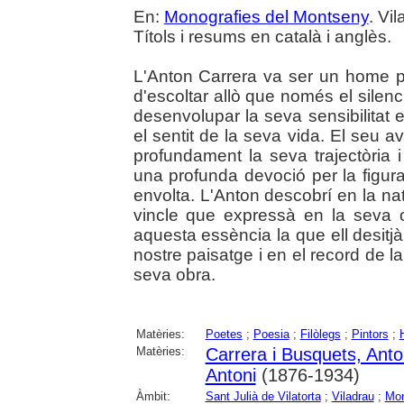
En:
Monografies del Montseny
. Vil
Títols i resums en català i anglès.
L'Anton Carrera va ser un home 
d'escoltar allò que només el silen
desenvolupar la seva sensibilitat es
el sentit de la seva vida. El seu 
profundament la seva trajectòria i d
una profunda devoció per la figur
envolta. L'Anton descobrí en la nat
vincle que expressà en la seva o
aquesta essència la que ell desitjà
nostre paisatge i en el record de l
seva obra.
Matèries:
Poetes
;
Poesia
;
Filòlegs
;
Pintors
;
Matèries:
Carrera i Busquets, Ant
Antoni
(1876-1934)
Àmbit:
Sant Julià de Vilatorta
;
Viladrau
;
Mon