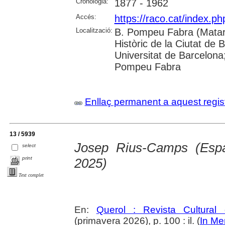
Cronologia:
1877 - 1962
Accés:
https://raco.cat/index.
Localització:
B. Pompeu Fabra (Mataró
Històric de la Ciutat de 
Universitat de Barcelona;
Pompeu Fabra
Enllaç permanent a aquest regis
13 / 5939
Josep Rius-Camps (Espa
select
print
2025)
Text complet
En:
Querol : Revista Cultural
(primavera 2026), p. 100 : il. (
In M