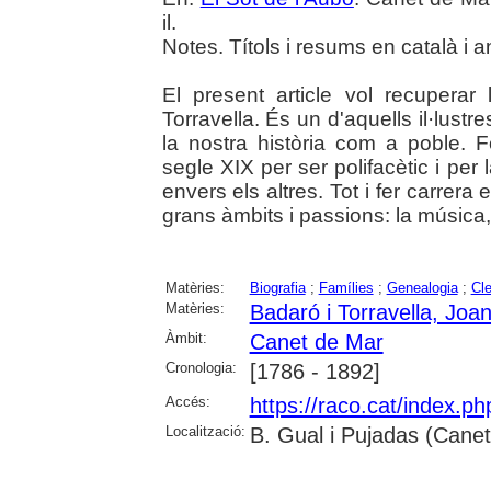
il.
Notes. Títols i resums en català i a
El present article vol recupera
Torravella. És un d'aquells il·lust
la nostra història com a poble. 
segle XIX per ser polifacètic i per l
envers els altres. Tot i fer carrera
grans àmbits i passions: la música,
Matèries:
Biografia
;
Famílies
;
Genealogia
;
Cl
Matèries:
Badaró i Torravella, Joa
Àmbit:
Canet de Mar
Cronologia:
[1786 - 1892]
Accés:
https://raco.cat/index.p
Localització:
B. Gual i Pujadas (Cane