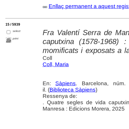
Enllaç permanent a aquest regis
15 / 5939
Fra Valentí Serra de Man
select
print
caputxina (1578-1968) :
momificats i exposats a la
Coll
Coll, Maria
En:
Sàpiens
. Barcelona, núm.
il. (
Biblioteca Sàpiens
)
Ressenya de:
. Quatre segles de vida caputxi
Manresa : Edicions Morera, 2025