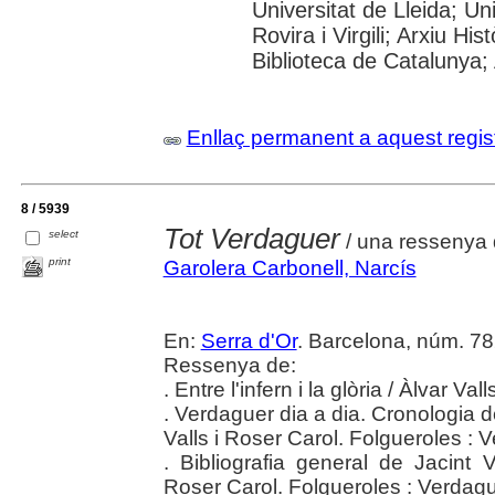
Universitat de Lleida; U
Rovira i Virgili; Arxiu Hi
Biblioteca de Catalunya; 
Enllaç permanent a aquest regis
8 / 5939
Tot Verdaguer
select
/ una ressenya 
print
Garolera Carbonell, Narcís
En:
Serra d'Or
. Barcelona, núm. 782
Ressenya de:
. Entre l'infern i la glòria / Àlvar 
. Verdaguer dia a dia. Cronologia 
Valls i Roser Carol. Folgueroles :
. Bibliografia general de Jacint 
Roser Carol. Folgueroles : Verdag