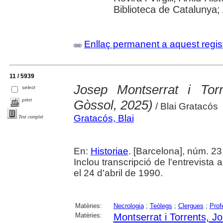
Biblioteca de Catalunya; 
Enllaç permanent a aquest regis
11 / 5939
Josep Montserrat i Tor
select
print
Gòssol, 2025)
/ Blai Gratacós
Gratacós, Blai
Text complet
En:
Historiae
. [Barcelona], núm. 23
Inclou transcripció de l'entrevis
el 24 d'abril de 1990.
Matèries:
Necrologia
;
Teòlegs
;
Clergues
;
Prof
Matèries:
Montserrat i Torrents, J