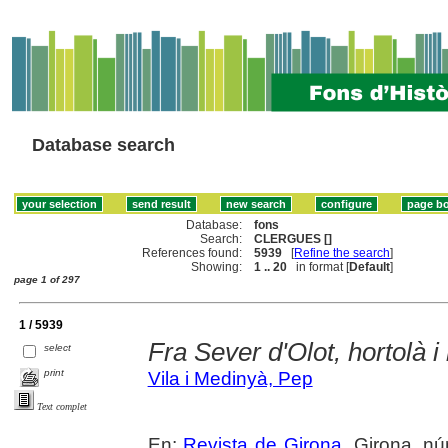
Database search
Database:
fons
Search:
CLERGUES []
References found:
5939
[
Refine the search
]
Showing:
1 .. 20
in format [
Default
]
page 1 of 297
1 / 5939
Fra Sever d'Olot, hortolà i
select
print
Vila i Medinyà, Pep
Text complet
En:
Revista de Girona
. Girona, nú