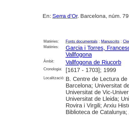
En:
Serra d'Or
. Barcelona, núm. 792
Matèries:
Fonts documentals
;
Manuscrits
;
Cle
Matèries:
Garcia i Torres, Frances
Vallfogona
Àmbit:
Vallfogona de Riucorb
Cronologia:
[1617 - 1703]; 1999
Localització:
B. Centre de Lectura de
Barcelona; Universitat d
Universitat de Vic-Univer
Universitat de Lleida; U
Rovira i Virgili; Arxiu Hi
Biblioteca de Catalunya; 