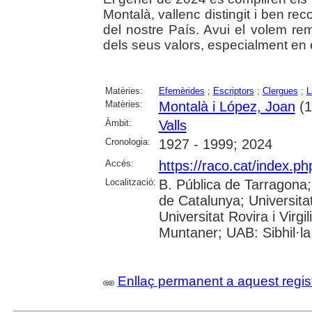
Montalà, vallenc distingit i ben rec
del nostre País. Avui el volem r
dels seus valors, especialment en e
Matèries:
Efemèrides
;
Escriptors
;
Clergues
;
L
Matèries:
Montalà i López, Joan
(1
Àmbit:
Valls
Cronologia:
1927 - 1999; 2024
Accés:
https://raco.cat/index.p
Localització:
B. Pública de Tarragona
de Catalunya; Universita
Universitat Rovira i Virgi
Muntaner; UAB: Sibhil·la
Enllaç permanent a aquest regis