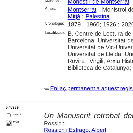
Matèries:
Monestir de Montserrat
Àmbit:
Montserrat
- Monistrol d
Mitjà
;
Palestina
Cronologia:
1879 - 1960; 1926 ; 202
Localització:
B. Centre de Lectura de
Barcelona; Universitat d
Universitat de Vic-Univer
Universitat de Lleida; U
Rovira i Virgili; Arxiu Hi
Biblioteca de Catalunya; 
Enllaç permanent a aquest regis
5 / 5939
Un Manuscrit retrobat del
select
print
Rossich
Rossich i Estragó, Albert