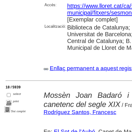
Accés:
https://www.lloret.cat/ca
municipal/fitxers/sesmon
[Exemplar complet]
Localització:
Biblioteca de Catalunya;
Universitat de Barcelona;
Central de Catalunya; B.
Municipal de Lloret de M
Enllaç permanent a aquest regis
18 / 5939
Mossèn Joan Badaró i To
select
print
canetenc del segle XIX
/ Fr
Rodríguez Santos, Francesc
Text complet
En:
El Sot de l'Aubó
. Canet de Mar