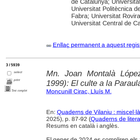
de Catalunya; Universitat
Universitat Politècnica 
Fabra; Universitat Rovira 
Universitat Central de C
Enllaç permanent a aquest regis
3 / 5939
Mn. Joan Montalà López
select
print
1999): El culte a la Paraul
Moncunill Cirac, Lluís M.
Text complet
En:
Quaderns de Vilaniu : miscel·là
2025), p. 87-92 (
Quaderns de litera
Resums en català i anglès.
El gener de 2024 es compliren els 