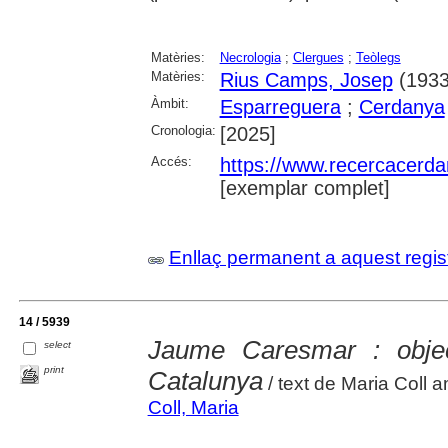
Matèries:
Necrologia
;
Clergues
;
Teòlegs
Matèries:
Rius Camps, Josep
(1933
Àmbit:
Esparreguera
;
Cerdanya
Cronologia:
[2025]
Accés:
https://www.recercacerdan
[exemplar complet]
Enllaç permanent a aquest regis
14 / 5939
Jaume Caresmar : objec
select
print
Catalunya
/ text de Maria Coll 
Coll, Maria