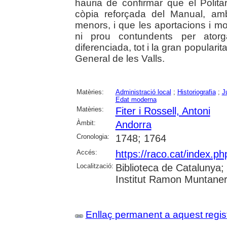
hauria de confirmar que el Polita
còpia reforçada del Manual, amb 
menors, i que les aportacions i mo
ni prou contundents per atorgar
diferenciada, tot i la gran popularita
General de les Valls.
Matèries:
Administració local
;
Historiografia
;
J
Edat moderna
Matèries:
Fiter i Rossell, Antoni
Àmbit:
Andorra
Cronologia:
1748; 1764
Accés:
https://raco.cat/index.
Localització:
Biblioteca de Catalunya
Institut Ramon Muntaner;
Enllaç permanent a aquest regis