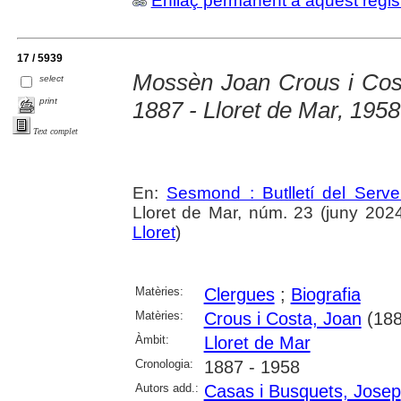
Enllaç permanent a aquest regis
17 / 5939
Mossèn Joan Crous i Cost
select
print
1887 - Lloret de Mar, 1958
Text complet
En:
Sesmond : Butlletí del Serve
Lloret de Mar, núm. 23 (juny 2024),
Lloret
)
Matèries:
Clergues
;
Biografia
Matèries:
Crous i Costa, Joan
(188
Àmbit:
Lloret de Mar
Cronologia:
1887 - 1958
Autors add.:
Casas i Busquets, Josep