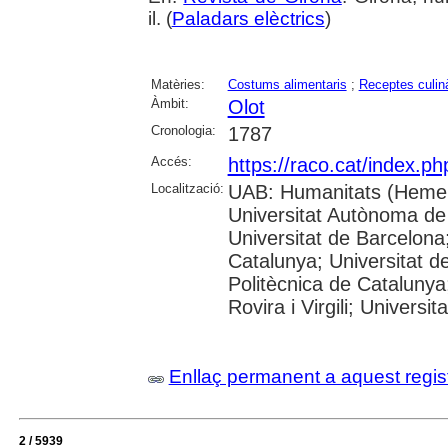
il. (
Paladars elèctrics
)
Matèries:
Costums alimentaris
;
Receptes culin
Àmbit:
Olot
Cronologia:
1787
Accés:
https://raco.cat/index.p
Localització:
UAB: Humanitats (Hemer
Universitat Autònoma de
Universitat de Barcelona;
Catalunya; Universitat de
Politècnica de Catalunya
Rovira i Virgili; Universi
Enllaç permanent a aquest regis
2 / 5939