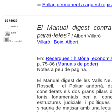
Enllaç permanent a aquest regis
19 / 5939
El Manual digest contra
select
print
paral·leles?
/ Albert Villaró
Villaró i Boix, Albert
Text complet
En:
Recerques : història, economia
p. 75-86 (
Manuals de poder
)
Notes a peu de pàgina.
El Manual digest de les Valls Neu
Rossell, i el Politar andorrà,
considerats els dos grans pilars d
fonts fonamentals per al con
estructures judicials i polítiqu
s'hauria de matisar amb una lectu