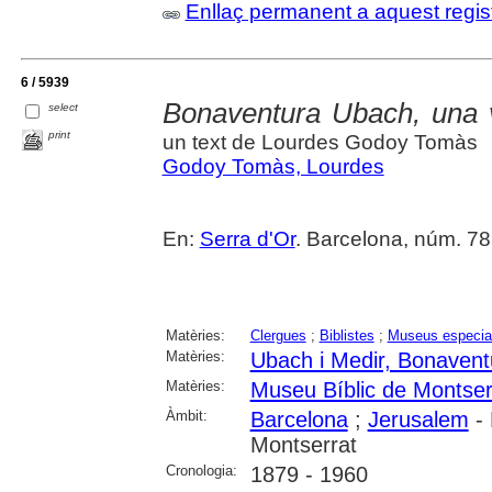
Enllaç permanent a aquest regis
6 / 5939
Bonaventura Ubach, una v
select
print
un text de Lourdes Godoy Tomàs
Godoy Tomàs, Lourdes
En:
Serra d'Or
. Barcelona, núm. 785
Matèries:
Clergues
;
Biblistes
;
Museus especial
Matèries:
Ubach i Medir, Bonavent
Matèries:
Museu Bíblic de Montser
Àmbit:
Barcelona
;
Jerusalem
- 
Montserrat
Cronologia:
1879 - 1960