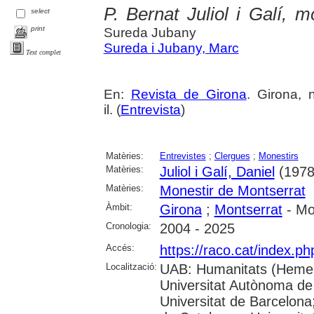
P. Bernat Juliol i Galí, 
select
print
Sureda Jubany
Sureda i Jubany, Marc
Text complet
En:
Revista de Girona
. Girona, 
il. (
Entrevista
)
Matèries:
Entrevistes
;
Clergues
;
Monestirs
Matèries:
Juliol i Galí, Daniel
(1978-
Matèries:
Monestir de Montserrat
Àmbit:
Girona
;
Montserrat
- Mo
Cronologia:
2004 - 2025
Accés:
https://raco.cat/index.p
Localització:
UAB: Humanitats (Hemer
Universitat Autònoma de
Universitat de Barcelona;