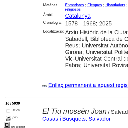
Matèries:
Entrevistes
;
Clergues
;
Historiadors
religiosos
Àmbit:
Catalunya
Cronologia:
1578 - 1968; 2025
Localització:
Arxiu Històric de la Ciut
Sabadell; Biblioteca de 
Reus; Universitat Autòno
Girona; Universitat Polit
Vic-Universitat Central 
Fabra; Universitat Rovira i
Enllaç permanent a aquest regis
16 / 5939
El Tiu mossèn Joan
select
/ Salvad
print
Casas i Busquets, Salvador
Text complet