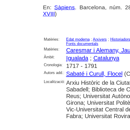
En:
Sàpiens
. Barcelona, núm. 286
XVIII
)
Matèries:
Edat moderna
;
Arxivers
;
Historiador
Fonts documentals
Matèries:
Caresmar i Alemany, Ja
Àmbit:
Igualada
;
Catalunya
Cronologia:
1717 - 1791
Autors add.:
Sabaté i Curull, Flocel
(Co
Localització:
Arxiu Històric de la Ciut
Sabadell; Biblioteca de 
Reus; Universitat Autòno
Girona; Universitat Polit
Vic-Universitat Central 
Fabra; Universitat Rovira i