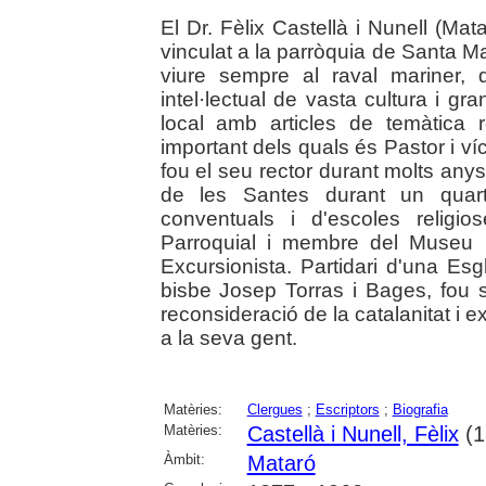
El Dr. Fèlix Castellà i Nunell (Ma
vinculat a la parròquia de Santa Ma
viure sempre al raval mariner, 
intel·lectual de vasta cultura i gran
local amb articles de temàtica r
important dels quals és Pastor i v
fou el seu rector durant molts anys
de les Santes durant un quart
conventuals i d'escoles religi
Parroquial i membre del Museu Mu
Excursionista. Partidari d'una Esg
bisbe Josep Torras i Bages, fou se
reconsideració de la catalanitat i
a la seva gent.
Matèries:
Clergues
;
Escriptors
;
Biografia
Matèries:
Castellà i Nunell, Fèlix
(1
Àmbit:
Mataró