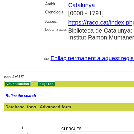
Àmbit:
Catalunya
Cronologia:
[0000 - 1791]
Accés:
https://raco.cat/index.
Localització:
Biblioteca de Catalunya
Institut Ramon Muntaner;
Enllaç permanent a aquest regis
page 1 of 297
Refine the search
Database
fons : Advanced form
Search:
1