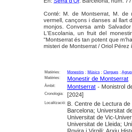
En:
Serra d'Or
. Barcelona, núm. 779
Conté: M. de Montserrat, M. de 
vermell, cançons i danses al llart 
monjos. Conversa amb Salvador 
L'Escolania, un fruit del monest
"Montserrat és tan potent que m'ha 
misteri de Montserrat / Oriol Pérez 
Matèries:
Monestirs
;
Músics
;
Clergues
;
Agrup
Matèries:
Monestir de Montserrat
Àmbit:
Montserrat
- Monistrol d
Cronologia:
[2024]
Localització:
B. Centre de Lectura de
Barcelona; Universitat d
Universitat de Vic-Univer
Universitat de Lleida; U
Rovira i Virgili; Arxiu Hi