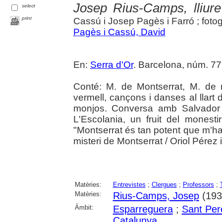
Josep Rius-Camps, lliure
select
print
Cassú i Josep Pagès i Farró ; fot
Pagès i Cassú, David
En:
Serra d'Or
. Barcelona, núm. 779
Conté: M. de Montserrat, M. de 
vermell, cançons i danses al llart 
monjos. Conversa amb Salvador 
L'Escolania, un fruit del monest
"Montserrat és tan potent que m'ha 
misteri de Montserrat / Oriol Pérez 
Matèries:
Entrevistes
;
Clergues
;
Professors
;
Matèries:
Rius-Camps, Josep
(1933
Àmbit:
Esparreguera
;
Sant Per
Catalunya