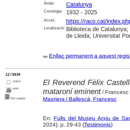
Àmbit:
Catalunya
Cronologia:
1932 - 2025
Accés:
https://raco.cat/index.p
Localització:
Biblioteca de Catalunya; 
de Lleida; Universitat 
Enllaç permanent a aquest regis
12 / 5939
El Reverend Fèlix Castellà
select
print
mataroní eminent
/ Francesc 
Masriera i Ballescà, Francesc
Text complet
En:
Fulls del Museu Arxiu de Sa
2024), p. 29-43 (
Testimonis
)