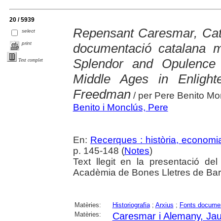
20 / 5939
Repensant Caresmar, Catal
select
print
documentació catalana m
Splendor and Opulence 
Text complet
Middle Ages in Enlight
Freedman
/ per Pere Benito Mo
Benito i Monclús, Pere
En:
Recerques : història, economia
p. 145-148 (
Notes
)
Text llegit en la presentació de
Acadèmia de Bones Lletres de Barc
Matèries:
Historiografia
;
Arxius
;
Fonts docume
Matèries:
Caresmar i Alemany, Ja