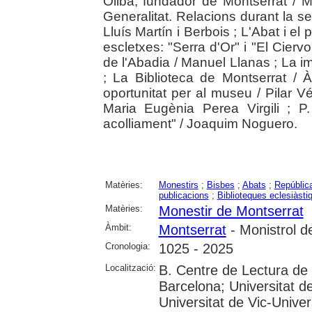
Oliba, fundador de Montserrat / M
Generalitat. Relacions durant la se
Lluís Martín i Berbois ; L'Abat i el
escletxes: "Serra d'Or" i "El Ciervo
de l'Abadia / Manuel Llanas ; La 
; La Biblioteca de Montserrat / À
oportunitat per al museu / Pilar Vé
Maria Eugènia Perea Virgili ; 
acolliament" / Joaquim Noguero.
Matèries:
Monestirs
;
Bisbes
;
Abats
;
República
publicacions
;
Biblioteques eclesiàsti
Matèries:
Monestir de Montserrat
Àmbit:
Montserrat
- Monistrol d
Cronologia:
1025 - 2025
Localització:
B. Centre de Lectura de
Barcelona; Universitat d
Universitat de Vic-Univer