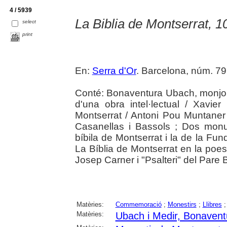
4 / 5939
La Biblia de Montserrat, 1
select
print
En:
Serra d'Or
. Barcelona, núm. 796
Conté: Bonaventura Ubach, monjo: 
d'una obra intel·lectual / Xavie
Montserrat / Antoni Pou Muntaner 
Casanellas i Bassols ; Dos monu
bíbila de Montserrat i la de la Fun
La Bíblia de Montserrat en la poes
Josep Carner i "Psalteri" del Par
Matèries:
Commemoració
;
Monestirs
;
Llibres
Matèries:
Ubach i Medir, Bonavent