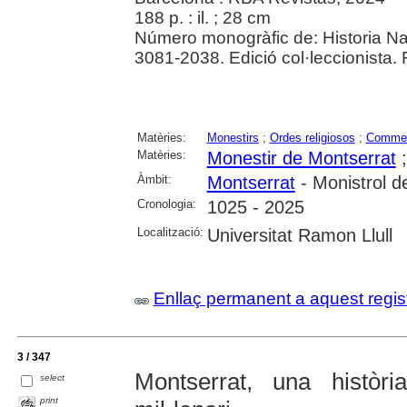
188 p. : il. ; 28 cm
Número monogràfic de: Historia N
3081-2038. Edició col·leccionista. 
Matèries:
Monestirs
;
Ordes religiosos
;
Comme
Matèries:
Monestir de Montserrat
Àmbit:
Montserrat
- Monistrol d
Cronologia:
1025 - 2025
Localització:
Universitat Ramon Llull
Enllaç permanent a aquest regis
3 / 347
Montserrat, una històr
select
print