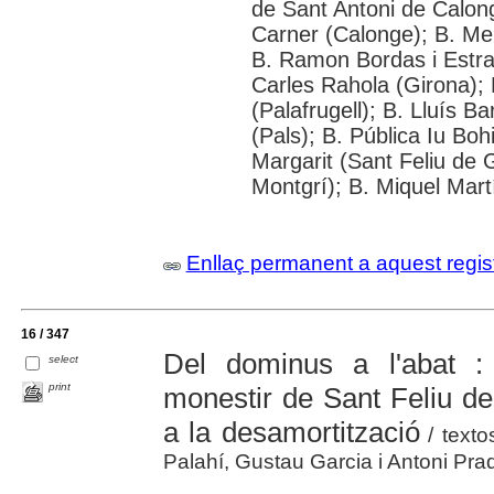
de Sant Antoni de Calon
Carner (Calonge); B. Mer
B. Ramon Bordas i Estra
Carles Rahola (Girona); 
(Palafrugell); B. Lluís B
(Pals); B. Pública Iu Bohi
Margarit (Sant Feliu de G
Montgrí); B. Miquel Martí
Enllaç permanent a aquest regis
16 / 347
Del dominus a l'abat : 
select
print
monestir de Sant Feliu d
a la desamortització
/ texto
Palahí, Gustau Garcia i Antoni Pra