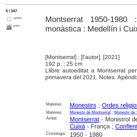
5 / 347
Montserrat 1950-1980 
select
print
monàstica : Medellín i Cui
[Montserrat] : [l'autor], [2021]
192 p. ; 25 cm
Llibre autoeditat a Montserrat pe
primavera del 2021. Notes. Apèndi
Matèries:
Monestirs
;
Ordes religi
Matèries:
Monestir de Montserrat
;
Monestir de 
Àmbit:
Montserrat
- Monistrol d
Cuixà
- França ;
Conflen
Cronologia:
1950 - 1980