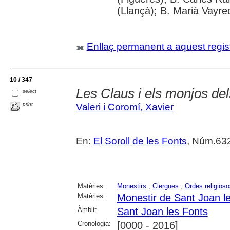
(Llançà); B. Marià Vayre
Enllaç permanent a aquest regis
10 / 347
Les Claus i els monjos del
select
print
Valeri i Coromí, Xavier
En:
El Soroll de les Fonts
, Núm.632
Matèries:
Monestirs
;
Clergues
;
Ordes religioso
Matèries:
Monestir de Sant Joan l
Àmbit:
Sant Joan les Fonts
Cronologia:
[0000 - 2016]