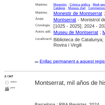
Matèries:
Monestirs
;
Crònica gràfica
;
Medi geo
Catàlegs
;
Museus d'art
;
Commemora
Matèries:
Monestir de Montserrat
Àmbit:
Montserrat
- Monistrol d
Cronologia:
[1025 - 2025]; 2024 - 20
Autors add.:
Museu de Montserrat
;
M
Localització:
Biblioteca de Catalunya; 
Rovira i Virgili
Enllaç permanent a aquest regis
2 / 347
Montserrat, mil años de his
select
print
Barcelona : RBA Revistas, 2024