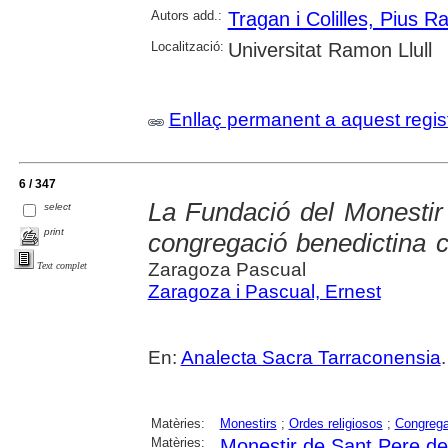
Autors add.:
Tragan i Colilles, Pius 
Localització:
Universitat Ramon Llull
Enllaç permanent a aquest regis
6 / 347
La Fundació del Monestir
select
print
congregació benedictina c
Zaragoza Pascual
Text complet
Zaragoza i Pascual, Ernest
En:
Analecta Sacra Tarraconensia
Matèries:
Monestirs
;
Ordes religiosos
;
Congrega
Matèries:
Monestir de Sant Pere de