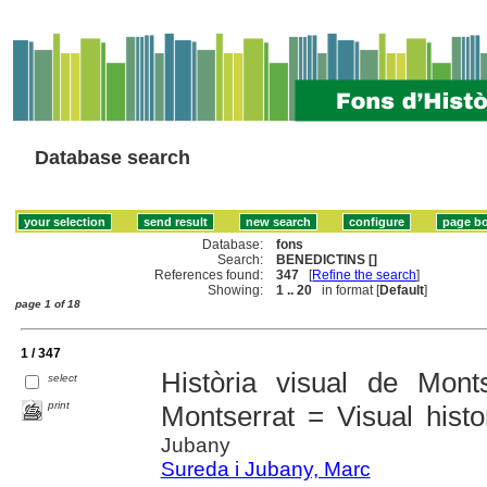
Database search
Database:
fons
Search:
BENEDICTINS []
References found:
347
[
Refine the search
]
Showing:
1 .. 20
in format [
Default
]
page 1 of 18
1 / 347
Història visual de Mont
select
print
Montserrat = Visual histo
Jubany
Sureda i Jubany, Marc