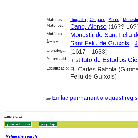
Matèries:
Biografia
;
Clergues
;
Abats
;
Monesti
Matèries:
Cano, Alonso
(16??-16?
Matèries:
Monestir de Sant Feliu d
Àmbit:
Sant Feliu de Guíxols
;
J
Cronologia:
[1617 - 1633]
Autors add.:
Instituto de Estudios Gi
Localització:
B. Carles Rahola (Girona
Feliu de Guíxols)
Enllaç permanent a aquest regis
page 1 of 18
Refine the search