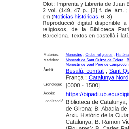
Olot : Imprenta y Librería de Juan
2 vol. (149, 47 p., [2] f. de làm. ; 
cm (
Noticias históricas
, 6, 8)
Reproducció digital disponible a
religiosos, de la Biblioteca Pat
Barcelona. Textos en castellà i llatí
Matèries:
Monestirs
;
Ordes religiosos
;
Història
Matèries:
Monestir de Sant Quirze de Colera
;
B
Monestir de Sant Pere de Camprodon
Àmbit:
Besalú, comtat
;
Sant Qu
França ;
Catalunya Nord
Cronologia:
[0000 - 1500]
Accés:
https://bipadi.ub.edu/digi
Localització:
Biblioteca de Catalunya; 
de Girona; B. Abadia de 
Arxiu Històric de la Ciut
Catalunya; B. Ramon Vid
(Figueres); B. Carles Ra