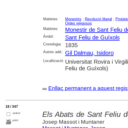
Matèries:
Monestirs
;
Revolució liberal
;
Propiet
Ordes religiosos
Matèries:
Monestir de Sant Feliu d
Àmbit:
Sant Feliu de Guíxols
Cronologia:
1835
Autors add.:
Gil Dalmau, Isidoro
Localització:
Universitat Rovira i Virgi
Feliu de Guíxols)
Enllaç permanent a aquest regis
18 / 347
Els Abats de Sant Feliu d
select
print
Josep Massot i Muntaner