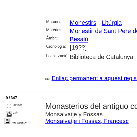
Matèries:
Monestirs
;
Litúrgia
Matèries:
Monestir de Sant Pere d
Àmbit:
Besalú
Cronologia:
[19??]
Localització:
Biblioteca de Catalunya
Enllaç permanent a aquest regis
9 / 347
Monasterios del antiguo 
select
print
Monsalvatje y Fossas
Monsalvatje i Fossas, Francesc
Text complet