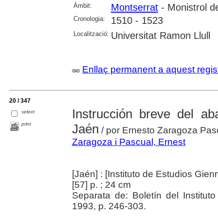
Àmbit:
Montserrat
- Monistrol d
Cronologia:
1510 - 1523
Localització:
Universitat Ramon Llull
Enllaç permanent a aquest regis
20 / 347
Instrucción breve del a
select
print
Jaén
/ por Ernesto Zaragoza Pas
Zaragoza i Pascual, Ernest
[Jaén] : [Instituto de Estudios Gie
[57] p. ; 24 cm
Separata de: Boletín del Institu
1993, p. 246-303.