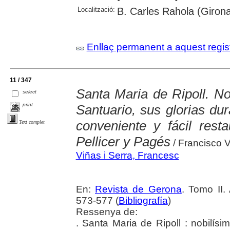
Localització:
B. Carles Rahola (Girona
Enllaç permanent a aquest regis
11 / 347
Santa Maria de Ripoll. No
select
print
Santuario, sus glorias du
conveniente y fácil rest
Text complet
Pellicer y Pagés
/ Francisco V
Viñas i Serra, Francesc
En:
Revista de Gerona
. Tomo II.
573-577 (
Bibliografía
)
Ressenya de:
. Santa Maria de Ripoll : nobilís