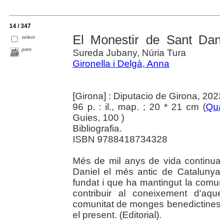
14 / 347
El Monestir de Sant Dan
select
print
Sureda Jubany, Núria Tura
Gironella i Delgà, Anna
[Girona] : Diputacio de Girona, 202
96 p. : il., map. ; 20 * 21 cm (
Qua
Guies, 100 )
Bibliografia.
ISBN 9788418734328
Més de mil anys de vida continua
Daniel el més antic de Cataluny
fundat i que ha mantingut la comu
contribuir al coneixement d'aqu
comunitat de monges benedictines 
el present. (Editorial).