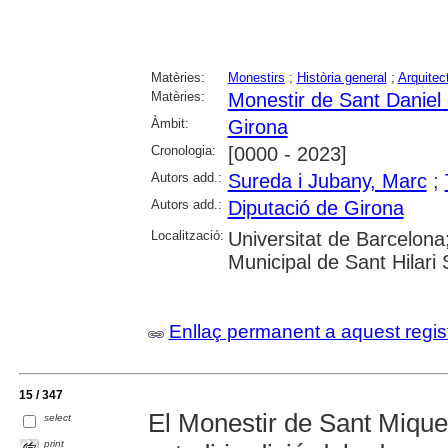
Matèries:
Monestirs
;
Història general
;
Arquitect
Matèries:
Monestir de Sant Daniel
Àmbit:
Girona
Cronologia:
[0000 - 2023]
Autors add.:
Sureda i Jubany, Marc
;
Autors add.:
Diputació de Girona
Localització:
Universitat de Barcelona
Municipal de Sant Hilari
Enllaç permanent a aquest regis
15 / 347
El Monestir de Sant Miquel 
select
print