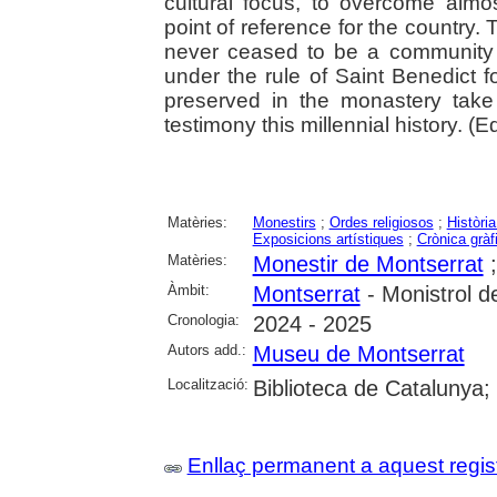
cultural focus, to overcome almo
point of reference for the country.
never ceased to be a community of
under the rule of Saint Benedict 
preserved in the monastery take 
testimony this millennial history. (Edi
Matèries:
Monestirs
;
Ordes religiosos
;
Història
Exposicions artístiques
;
Crònica gràf
Matèries:
Monestir de Montserrat
Àmbit:
Montserrat
- Monistrol d
Cronologia:
2024 - 2025
Autors add.:
Museu de Montserrat
Localització:
Biblioteca de Catalunya;
Enllaç permanent a aquest regis