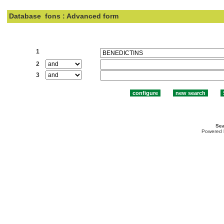
Database
fons : Advanced form
Search:
1
2
3
Sea
Powered