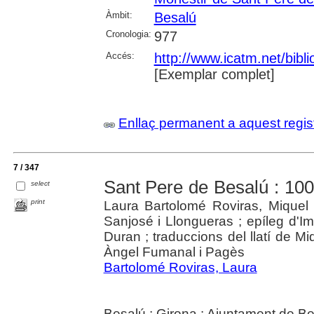
Àmbit:
Besalú
Cronologia:
977
Accés:
http://www.icatm.net/bibl
[Exemplar complet]
Enllaç permanent a aquest regis
7 / 347
Sant Pere de Besalú : 1003
select
print
Laura Bartolomé Roviras, Mique
Sanjosé i Llongueras ; epíleg d'I
Duran ; traduccions del llatí de Miq
Àngel Fumanal i Pagès
Bartolomé Roviras, Laura
Besalú ; Girona : Ajuntament de Be