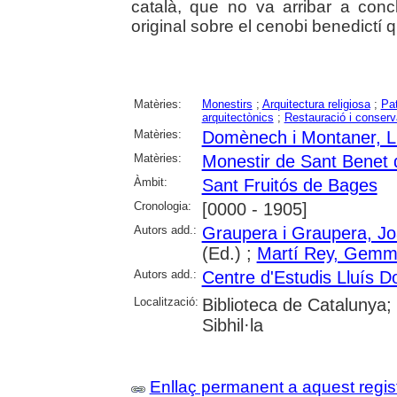
català, que no va arribar a conc
original sobre el cenobi benedictí q
Matèries:
Monestirs
;
Arquitectura religiosa
;
Pat
arquitectònics
;
Restauració i conserv
Matèries:
Domènech i Montaner, L
Matèries:
Monestir de Sant Benet
Àmbit:
Sant Fruitós de Bages
Cronologia:
[0000 - 1905]
Autors add.:
Graupera i Graupera, J
(Ed.) ;
Martí Rey, Gem
Autors add.:
Centre d'Estudis Lluís 
Localització:
Biblioteca de Catalunya
Sibhil·la
Enllaç permanent a aquest regis