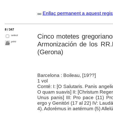
Enllaç permanent a aquest regis
8 / 347
Cinco motetes gregoriano
select
print
Armonización de los RR.
(Gerona)
Barcelona : Boileau, [19??]
1 vol
Conté: I: [O Salutaris. Panis ange
O quam suavis] II: [Christum Reg
Unus panis] III: Pro pace (11) P
ergo y Genitóri (17 al 22) IV: Laud
4). Adorémus in aetérnum (5) Allelúi