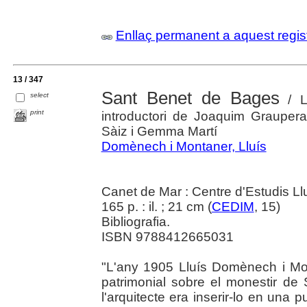
Enllaç permanent a aquest regis
13 / 347
Sant Benet de Bages
select
/ L
print
introductori de Joaquim Grauper
Sàiz i Gemma Martí
Domènech i Montaner, Lluís
Canet de Mar : Centre d'Estudis L
165 p. : il. ; 21 cm (
CEDIM
, 15)
Bibliografia.
ISBN 9788412665031
"L'any 1905 Lluís Domènech i Mont
patrimonial sobre el monestir de
l'arquitecte era inserir-lo en una