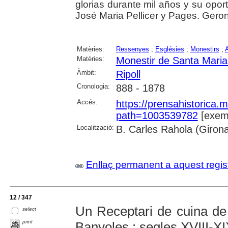
glorias durante mil años y su oport
José Maria Pellicer y Pages. Geron
Matèries:
Ressenyes
;
Esglésies
;
Monestirs
;
A
Matèries:
Monestir de Santa Maria 
Àmbit:
Ripoll
Cronologia:
888 - 1878
Accés:
https://prensahistorica
path=1003539782
[exemp
Localització:
B. Carles Rahola (Giron
Enllaç permanent a aquest regis
12 / 347
Un Receptari de cuina de 
select
print
Banyoles : segles XVIII-X