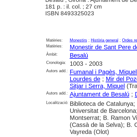
181 p. : il. col. ; 27 cm
ISBN 8493325023
Matèries:
Monestirs
;
Història general
;
Ordes re
Matèries:
Monestir de Sant Pere d
Àmbit:
Besalú
Cronologia:
1003 - 2003
Autors add.:
Fumanal i Pagès, Miquel
Lourdes de
;
Mir del Po
Sitjar i Serra, Miquel
(Tra
Autors add.:
Ajuntament de Besalú
;
Localització:
Biblioteca de Catalunya;
Universitat de Barcelona
Montserrat; B. Ramon Vid
(Cassà de la Selva); B. 
Vayreda (Olot)