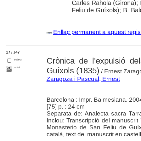
Carles Rahola (Girona); 
Feliu de Guíxols); B. Bal
Enllaç permanent a aquest regis
17 / 347
Crònica de l'expulsió d
select
print
Guíxols (1835)
/ Ernest Zarag
Zaragoza i Pascual, Ernest
Barcelona : Impr. Balmesiana, 200
[75] p. ; 24 cm
Separata de: Analecta sacra Tarr
Inclou: Transcripció del manuscrit 
Monasterio de San Feliu de Guíxo
català, text del manuscrit en castell