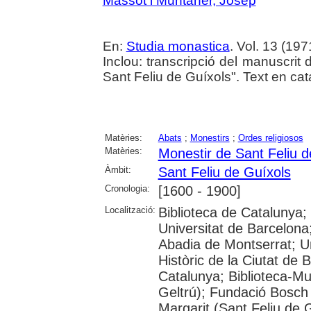
Massot i Muntaner, Josep
En:
Studia monastica
. Vol. 13 (197
Inclou: transcripció del manuscrit 
Sant Feliu de Guíxols". Text en cata
Matèries:
Abats
;
Monestirs
;
Ordes religiosos
Matèries:
Monestir de Sant Feliu d
Àmbit:
Sant Feliu de Guíxols
Cronologia:
[1600 - 1900]
Localització:
Biblioteca de Catalunya;
Universitat de Barcelona
Abadia de Montserrat; Univ
Històric de la Ciutat de 
Catalunya; Biblioteca-Mu
Geltrú); Fundació Bosch i
Margarit (Sant Feliu de 