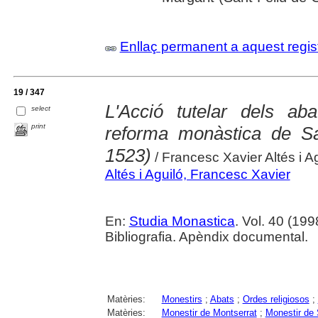
Enllaç permanent a aquest regis
19 / 347
L'Acció tutelar dels ab
select
print
reforma monàstica de Sa
1523)
/ Francesc Xavier Altés i A
Altés i Aguiló, Francesc Xavier
En:
Studia Monastica
. Vol. 40 (199
Bibliografia. Apèndix documental.
Matèries:
Monestirs
;
Abats
;
Ordes religiosos
;
Matèries:
Monestir de Montserrat
;
Monestir de 