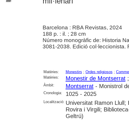
mil·lenari
Barcelona : RBA Revistas, 2024
188 p. : il. ; 28 cm
Número monogràfic de: Historia N
3081-2038. Edició col·leccionista. 
Matèries:
Monestirs
;
Ordes religiosos
;
Comme
Matèries:
Monestir de Montserrat
Àmbit:
Montserrat
- Monistrol d
Cronologia:
1025 - 2025
Localització:
Universitat Ramon Llull;
Rovira i Virgili; Bibliote
Geltrú)