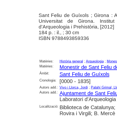
Sant Feliu de Guíxols ; Girona : 
Universitat de Girona. Institu
d'Arqueologia i Prehistòria, [2012]
184 p. : il., ; 30 cm
ISBN 9788493859336
Matèries:
Història general
;
Arqueologia
;
Monest
Matèries:
Monestir de Sant Feliu d
Àmbit:
Sant Feliu de Guíxols
Cronologia:
[0000 - 1835]
Autors add.:
Vivo i Llorca, Jordi
;
Palahí Grimal, Ll
Autors add.:
Ajuntament de Sant Feli
Laboratori d'Arqueologia 
Localització:
Biblioteca de Catalunya; 
Rovira i Virgili; B. Mercè