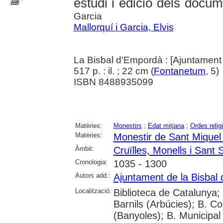
estudi i edició dels docu
Garcia
Mallorquí i Garcia, Elvis
La Bisbal d'Empordà : [Ajuntament
517 p. : il. ; 22 cm (
Fontanetum
, 5)
ISBN 8488935099
Matèries:
Monestirs
;
Edat mitjana
;
Ordes relig
Matèries:
Monestir de Sant Miquel 
Àmbit:
Cruïlles, Monells i Sant 
Cronologia:
1035 - 1300
Autors add.:
Ajuntament de la Bisbal
Localització:
Biblioteca de Catalunya; 
Barnils (Arbúcies); B. Co
(Banyoles); B. Municipal